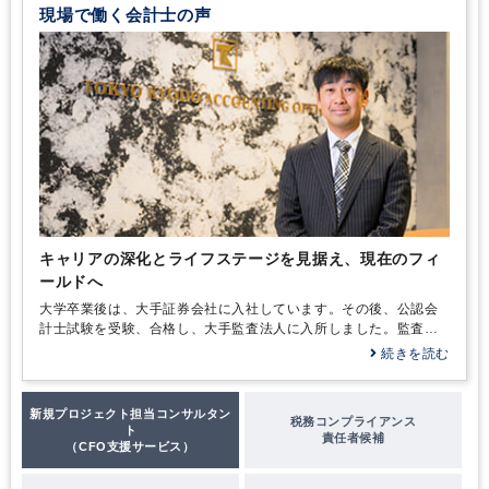
現場で働く会計士の声
キャリアの深化とライフステージを見据え、現在のフィ
ールドへ
大学卒業後は、大手証券会社に入社しています。その後、公認会
計士試験を受験、合格し、大手監査法人に入所しました。監査法
人では主に、金融インダストリーグループに席を置き、アセット
続きを読む
マネジメント会社やファンドなどの会計監査業務に従事しまし
た。不動産ファンドや、プライベートエクイティファンド、証券
投資信託等、ファンドの基礎を学びました。監査IT化プロジェク
新規プロジェクト担当コンサルタン
税務コンプライアンス
トにも参加し、ITを利用したファンド監査の自動化ツールの開発
ト
責任者候補
および運用業務も経験しています。
（CFO支援サービス）