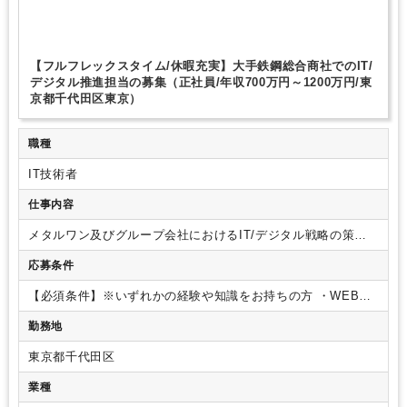
【フルフレックスタイム/休暇充実】大手鉄鋼総合商社でのIT/
デジタル推進担当の募集（正社員/年収700万円～1200万円/東
京都千代田区東京）
職種
IT技術者
仕事内容
メタルワン及びグループ会社におけるIT/デジタル戦略の策定
と実行管理、システム/デジタルツールの導入・開発、運用に
応募条件
関する業務を担当いただきます。
【具体的な業務内容】
・単
体、グループIT/デジタル戦略の企画、立案、実行管理
・新
【必須条件】※いずれかの経験や知識をお持ちの方
・WEBア
規、既存システム/デジタルツールに対する構想立案、要件定
プリ導入、Eコマースサイト構築、データベース基盤(データレ
義、導入プロジェクト管理、社内ユーザとの調整、ベンダーコ
勤務地
イク/DWH/データマート)構築経験
・各種デジタルツール導入
ントロール等
【ポイント】
・組織強化のための採用となりま
等プロジェクトのプログラムマネージャー、プロジェクトマネ
す。
・メタルワン本体だけではなく、グループ会社を対象と
東京都千代田区
ージャー経験
・上記経験に関連するIT・デジタル技術に関す
したITコンサル＆コーディネーション業務も発生いたします。
る専門知識
【歓迎条件】
・英語力(TOEIC730点以上)をお持ち
業種
・上記業務に偏ることなく、場合によって他組織異動含め経験
の方