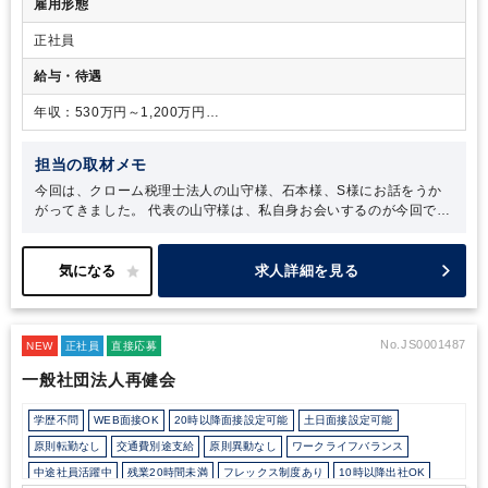
雇用形態
正社員
給与・待遇
年収：530万円～1,200万円
月給：333,750円～875,675円
担当の取材メモ
今回は、クローム税理士法人の山守様、石本様、S様にお話をうか
がってきました。
代表の山守様は、私自身お会いするのが今回で三
度目になるのですが、第一印象と変わらず、温かくフレンドリーに
接してくださる穏やかなお人柄の方です。山守様は経営の基盤にも
されている「人にされたいことを人にする」という信条を常に大切
求人詳細を見る
にされているのだな、とお会いするたびに身をもって感じます。
今
回の取材では、クローム税理士法人が提供しているサービスは全
て、「お客様のために」という想いが根底にあることが印象的でし
No.JS0001487
NEW
た。お客様の要望や状況に合わせて真摯に対応しようとすること
正社員
直接応募
で、幅広いサービスの提供や柔軟な対応が可能になっているのだと
一般社団法人再健会
思います。
また、石本様とS様のお話からは、山守様に対する信頼
は厚く、事務所の方針に深く共感し、挑戦する意欲を常に持たれて
学歴不問
WEB面接OK
20時以降面接設定可能
土日面接設定可能
いることを感じました。代表とパートナー、スタッフの信頼関係が
構築されていて、お互いに敬意を持ちながら働いているのもクロー
原則転勤なし
交通費別途支給
原則異動なし
ワークライフバランス
ム税理士法人の魅力です。自分をスキルアップさせたい方、事務所
中途社員活躍中
残業20時間未満
フレックス制度あり
10時以降出社OK
のメンバーと共に「お客様のために」何ができるかを追求したい方