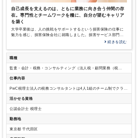
自己成長を支えるのは、ともに業務に向き合う仲間の存
在。専門性とチームワークを糧に、自分が望むキャリア
を築く
大学卒業後は、人の挑戦をサポートするという損害保険の仕事に
魅力を感じ、損害保険会社に就職しました。損害サービス部門
で、保険金の支払いと自動車保険の示談交渉に携わり、やりがい
続きを読む
を感じて働いていました。しかし、人生100年時代といわれるな
か、「この会社で自分はどんなキャリアを目指すのか？」「自分
が本当にやりたい仕事が他にあるのではないか？」――そんな疑
職種
問が芽生え始めたのです。会社での仕事、待遇自体には満足して
監査・会計・税務・コンサルティング（法人税・顧問業務（税
いたので、すぐに転身を考えたわけではありません。ただ、将来
務）、国際税務（税務）M&A・企業再生）
に向けて新しいスキルを身に付けたいと考えて、簿記の勉強をス
仕事内容
タートしました。
そんな思いで簿記の勉強に向き合うなかで、ビジネスにおける会
PwC税理士法人の税務コンサルタントは4人1組のチーム制でクライ
計や財務に関するスキルの重要性を感じ、どうせやるならと公認
アントを受け持ち、申告業務から日々の税務相談、コンサルティン
会計士の資格取得に挑戦することにしました。そこから1年半ほど
活かせる資格
グ業務までをワンストップで提供しているため、いずれの部におい
の努力の末、短答式試験に合格できたのですが、その年の論文式
ても、申告業務から各種コンサルティング業務に関与いただけま
試験は不合格……。そこで、思い切って背水の陣を敷くことに。
公認会計士 税理士
す。
試験勉強に専念するため損害保険会社を退職し、論文式試験合格
に向けて集中することにしたのです。
勤務地
東京都 千代田区