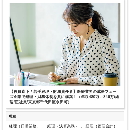
オフィスカジュアルOK
少人数の職場（所属部門の人数3人以下）
にとっては、長く就業できる税理士法人だと思います。
育児・託児支援制度
土日祝休み
完全週休2日制
年間休日120日以上
総合力（Big４～準大手）
地域密着
独自サービス
医療に強み
ITに強み
【役員直下 / 若手経理・財務責任者】医療業界の成長フェー
ズ企業で経理・財務体制を共に構築！（年収480万～840万/経
理/正社員/東京都千代田区永田町）
職種
経理（日常業務） 、 経理（決算業務） 、 経理（管理会計）