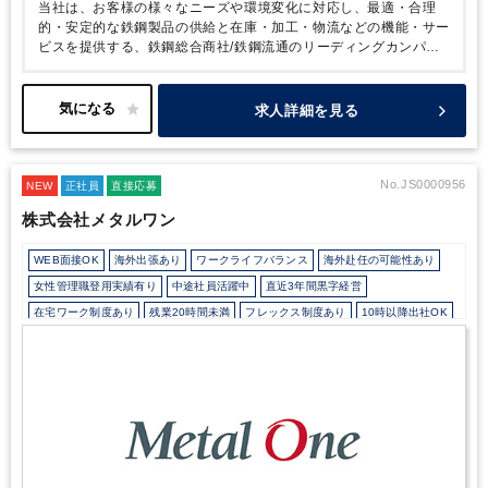
当社は、お客様の様々なニーズや環境変化に対応し、最適・合理
的・安定的な鉄鋼製品の供給と在庫・加工・物流などの機能・サー
ビスを提供する、鉄鋼総合商社/鉄鋼流通のリーディングカンパニ
ーです。
北中南米や欧阿中近東、アジア・大洋州に拠点を保有。
国内外に幅広く網羅したネットワークが強みです。これらの国際的
ネットワークを活用し、金属マーケットだけでなく両親会社とも情
求人詳細を見る
報共有し、政治・経済・産業全般に亘り総合的な情報を活用し成長
を続けています。
No.JS0000956
NEW
正社員
直接応募
株式会社メタルワン
WEB面接OK
海外出張あり
ワークライフバランス
海外赴任の可能性あり
女性管理職登用実績有り
中途社員活躍中
直近3年間黒字経営
在宅ワーク制度あり
残業20時間未満
フレックス制度あり
10時以降出社OK
16時以前退社OK
所定労働時間8時間未満
駅から徒歩5分以内
業界大手企業
オフィスカジュアルOK
研修・資格取得支援
退職金制度
寮・社宅・家賃・住宅補助
育児・託児支援制度
土日祝休み
完全週休2日制
年間休日120日以上
英語力を活かす