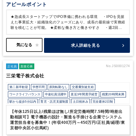
アピールポイント
★急成長スタートアップでIPO準備に携われる環境
・IPOを見据
えた事業拡大・組織強化のフェーズにあり、成長の最前線で実務経
験を積むことが可能。
★柔軟な働き方と働きやすさ
・週2回程
度のリモート勤務とフレックスタイム制度を導入しています。
求人詳細を見る
No.JS0001274
正社員
直接応募
三栄電子株式会社
第二新卒歓迎
学歴不問
原則転勤なし
交通費別途支給
ワークライフバランス
中途社員活躍中
直近3年間黒字経営
残業20時間未満
駅から徒歩5分以内
育児・託児支援制度
土日祝休み
完全週休2日制
ITに強み
【年休125日以上/残業ほぼ無し/所定労働時間7.5時間/時差出
勤相談可】電子機器の設計・製造を手掛ける企業でシステム
運営担当者を募集中！(年収400万円～450万円/正社員/経理/東
京都中央区小伝馬町)