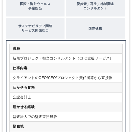
国際・海外ウェルス
脱炭素／再生／地域関連
事業担当
コンサルタント
サステナビリティ関連
国際税務
サービス開発担当
職種
新規プロジェクト担当コンサルタント（CFO支援サービス）
仕事内容
クライアントのCEO/CFO/プロジェクト責任者等から直接依頼
を受け、クライアントの新規部署の立ち上げ支援、プロジェク
活かせる資格
トのPMO機能を担い、会計税務スキルを起点にクライアントの
ビジネス開発をサポートしていきます。
公認会計士
活かせる経験
監査法人での監査業務経験
勤務地