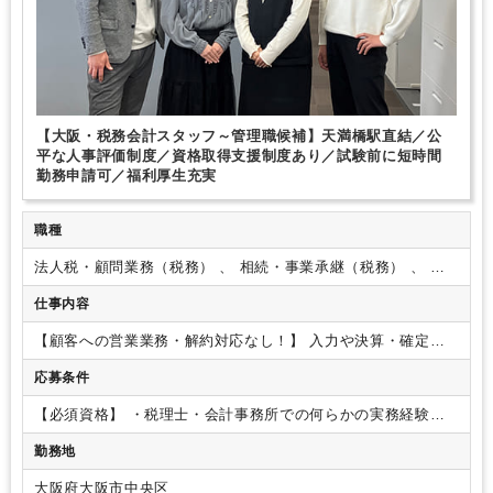
【大阪・税務会計スタッフ～管理職候補】天満橋駅直結／公
平な人事評価制度／資格取得支援制度あり／試験前に短時間
勤務申請可／福利厚生充実
職種
法人税・顧問業務（税務） 、 相続・事業承継（税務） 、 そ
の他（コンサルティング）
仕事内容
【顧客への営業業務・解約対応なし！】
入力や決算・確定申
告補助や顧客先対応等、ご経験をふまえて幅広くお任せしま
応募条件
す。
お客様は全国・業種も多岐にわたるため幅広い経験やス
キルを磨けます。
◎会計ソフト（弥生会計）への仕訳入力及
【必須資格】
・税理士・会計事務所での何らかの実務経験を
び仕訳精査
◎月次・年次決算、税務申告書作成、各申告業務
お持ちの方
※担当をもって顧問先対応をされていた方を想定
◎顧客企業からの問い合わせ対応（税務相談・節税対策のご提
勤務地
しています。
案）等
入社後は当社の業務に慣れることからスタート。係長
クラスの採用となるため、即戦力として徐々に既存取引先の顧
大阪府大阪市中央区