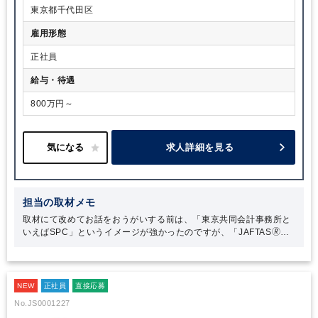
東京都千代田区
雇用形態
正社員
給与・待遇
800万円～
求人詳細を見る
担当の取材メモ
取材にて改めてお話をおうがいする前は、「東京共同会計事務所と
いえばSPC」というイメージが強かったのですが、「JAFTAS🄬」
のサービスが今では日本になくてはならない存在になるほど、社会
貢献性のあるサービスを展開されていることを身に染みて感じまし
た。当法人が生み出した新しいサービスは、クライアントのニーズ
はもちろん、日本を支えていると言っても過言ではないと思いま
NEW
正社員
直接応募
す。
No.JS0001227