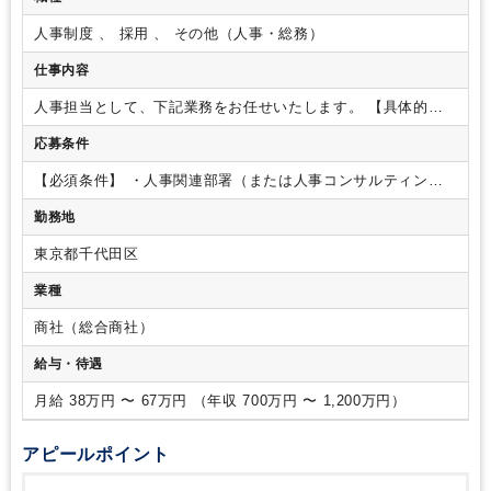
人事制度 、 採用 、 その他（人事・総務）
仕事内容
人事担当として、下記業務をお任せいたします。
【具体的な
業務内容】
①社員の採用・配置転換
②人事諸制度、人事施策
応募条件
の企画・立案・運用
③研修、人材育成制度の企画・立案・運
用
④健康経営の推進
⑤事業投資先への人事全般の指導・助言
【必須条件】
・人事関連部署（または人事コンサルティング
【ポイント】
・入社当初は①～③の中から配属ユニットに応
ファーム）での5年以上の業務経験
【歓迎条件】
・TOEIC730
じた業務を担当いただき、各種プロジェクトの企画立案・推進
勤務地
点以上
・商社での人事に関する実務経験
・事業投資先の人事
を担当いただきます。その後、能力や適性をふまえ、人事部要
全般に関する実務経験
・人事担当者としての海外駐在経験
職や海外拠点への赴任等を想定しております。
・新卒、キャ
東京都千代田区
リア採用を中心に多様な社員が在籍しています。オフィスは新
業種
しく清潔で、コミュニケーションが取り易いよう社内のレイア
ウトも工夫されているため、中途の方も安心して働ける環境が
商社（総合商社）
整っています。
・コアタイム無しのフレックスタイム制を導
入しており、標準労働時間も7時間15分と、ワークライフバラ
給与・待遇
ンスを保ちながら取り組んでいただけます。
月給 38万円 〜 67万円 （年収 700万円 〜 1,200万円）
アピールポイント