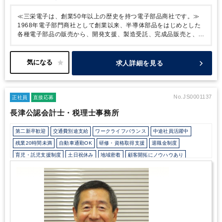
の意見交換など、気兼ねなくできる環境です。
≪三栄電子は、創業50年以上の歴史を持つ電子部品商社です。≫
1968年電子部門商社として創業以来、半導体部品をはじめとした
各種電子部品の販売から、開発支援、製造受託、完成品販売と、
あたらな事業へのチャレンジをとおして関わる領域を広げ続けてい
ます。
村田製作所一次代理店、ローム一次取扱店として商品に信
頼を得ています。
◆特徴
三栄電子株式会社は、長年にわたり電子
求人詳細を見る
機器の設計・製造を手掛ける企業であり、特に細線マグネットワイ
ヤーの分野で圧倒的なシェアを誇ります。
その高い技術力と品質
管理体制により、国内外の多様な産業において信頼される製品を提
供しています。
同社の事業の特徴は、細線マグネットワイヤーを
No.JS0001137
正社員
直接応募
基盤とし、電子情報機器、エッジワイズコイル開発、システム開発
長津公認会計士・税理士事務所
など、幅広い分野に展開している点です。
これにより、特定の分
野に依存することなく、安定した事業運営を実現しています。
ま
第二新卒歓迎
交通費別途支給
ワークライフバランス
中途社員活躍中
た、当社は「物づくりを大切にし、物づくりの心をもつこと」を経
営理念として掲げています。
この理念のもと、技術重視のものづ
残業20時間未満
自動車通勤OK
研修・資格取得支援
退職金制度
くりを推進し、社員一人ひとりの能力と人格の向上を図っていま
育児・託児支援制度
土日祝休み
地域密着
顧客開拓にノウハウあり
す。
さらに、地域との連携を通じて、環境保全活動や社会貢献に
資産税（相続・事業承継）に強み
独自サービス
も積極的に取り組んでいます。
◆ここがポイント！
・WLB◎！年
間休日125日以上／残業ほぼなし／所定労働7.5時間／時差出勤相
ダブルライセンス(公認会計士＋税理士等）
不動産に強み
談可
・時短勤務相談可！ワーキングマザーの方も歓迎です！
・創
業以来の黒字経営！電子部品を武器に安定した成長をしている企業
で長期就業が叶う！