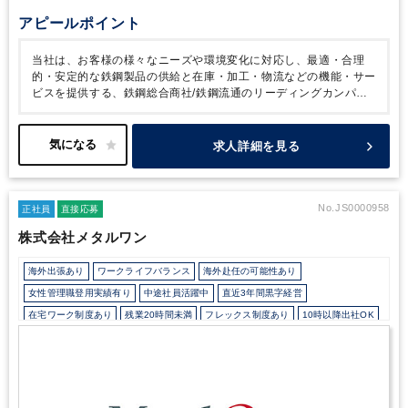
アピールポイント
当社は、お客様の様々なニーズや環境変化に対応し、最適・合理
的・安定的な鉄鋼製品の供給と在庫・加工・物流などの機能・サー
ビスを提供する、鉄鋼総合商社/鉄鋼流通のリーディングカンパニ
ーです。
北中南米や欧阿中近東、アジア・大洋州に拠点を保有。
国内外に幅広く網羅したネットワークが強みです。これらの国際的
ネットワークを活用し、金属マーケットだけでなく両親会社とも情
求人詳細を見る
報共有し、政治・経済・産業全般に亘り総合的な情報を活用し成長
を続けています。
No.JS0000958
正社員
直接応募
株式会社メタルワン
海外出張あり
ワークライフバランス
海外赴任の可能性あり
女性管理職登用実績有り
中途社員活躍中
直近3年間黒字経営
在宅ワーク制度あり
残業20時間未満
フレックス制度あり
10時以降出社OK
16時以前退社OK
所定労働時間8時間未満
駅から徒歩5分以内
上場企業グループ
オフィスカジュアルOK
研修・資格取得支援
退職金制度
寮・社宅・家賃・住宅補助
育児・託児支援制度
土日祝休み
完全週休2日制
年間休日120日以上
英語力を活かす