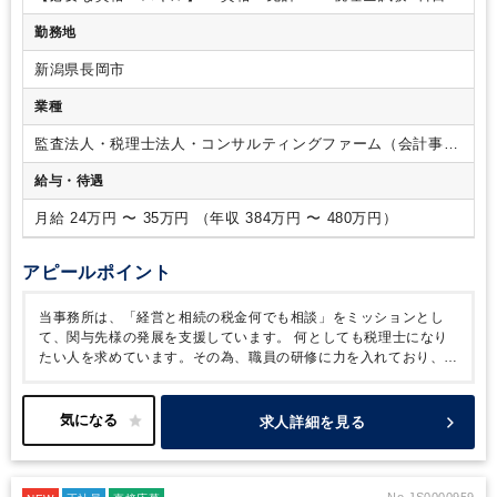
上の合格者
普通自動車運転免許
（税理士試験3科目以
勤務地
上の合格 あれば尚可）
・実務経験：3年以上
・PCスキル：
Excel、Word、PowerPointの基本操作
新潟県長岡市
業種
監査法人・税理士法人・コンサルティングファーム（会計事務
所）
給与・待遇
月給 24万円 〜 35万円 （年収 384万円 〜 480万円）
アピールポイント
当事務所は、「経営と相続の税金何でも相談」をミッションとし
て、関与先様の発展を支援しています。
何としても税理士になり
たい人を求めています。その為、職員の研修に力を入れており、国
家試験等の受験を推奨し、その支援体制(新潟市の事業創造大学院
大学の学費奨学金制度及び試験前休暇の付与等)を整えています。
【歓迎】Ｕターン、Ｉターンの方！
求人詳細を見る
No.JS0000959