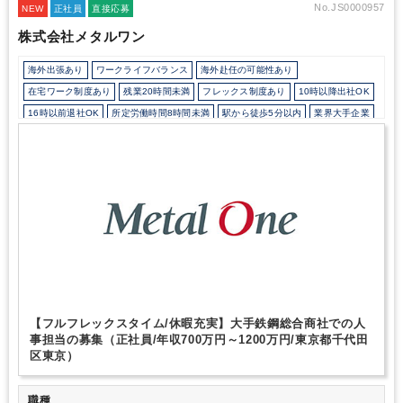
No.JS0000957
NEW
正社員
直接応募
株式会社メタルワン
海外出張あり
ワークライフバランス
海外赴任の可能性あり
在宅ワーク制度あり
残業20時間未満
フレックス制度あり
10時以降出社OK
16時以前退社OK
所定労働時間8時間未満
駅から徒歩5分以内
業界大手企業
オフィスカジュアルOK
研修・資格取得支援
退職金制度
寮・社宅・家賃・住宅補助
育児・託児支援制度
土日祝休み
完全週休2日制
年間休日120日以上
英語力を活かす
【フルフレックスタイム/休暇充実】大手鉄鋼総合商社での人
事担当の募集（正社員/年収700万円～1200万円/東京都千代田
区東京）
職種