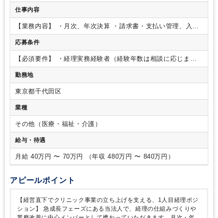
仕事内容
【業務内容】
・月次、年次決算
・請求書・支払い管理、入出
金管理
・資金繰り、数値管理
・経営陣向けの数値資料作成
・
応募条件
バックオフィス業務の整理、改善
【ポイント！】
・複数クリ
ニックの経理を本社で一括管理／スキルの幅を広げられる環境
【必須要件】
・経理実務経験者（経験年数は相談に応じま
◎
・月次決算レベルからOK／実務に加え業務改善にも関われ
す。）
【歓迎要件】
・業務改善（プロセス改善、マニュアル
る
・週4日～・時短勤務可能で柔軟な働き方が叶うポジショ
勤務地
作成、システム導入など）の経験
・子会社経理、管理会計、
ン！
【会社について】
一般社団法人再健会は、東京都・神奈
連結パッケージなどの経験
・スタートアップ、少人数組織で
川県・大阪府を中心に、整形外科・小児科等のクリニックを継
東京都千代田区
の幅広い経理経験
承し、新しい経営モデルの一般診療科クリニックを展開するク
業種
リニックグループです。私たちは、全国で増加するクリニック
の後継者不足や地域医療の縮小という課題に対し、承継・新規
その他（医療・福祉・介護）
開設を通じて持続可能な地域医療を再構築することを使命とし
ています。
給与・待遇
月給 40万円 〜 70万円 （年収 480万円 〜 840万円）
アピールポイント
【経営直下でクリニック事業の立ち上げを支える、1人目経理ポジ
ション】
急成長フェーズにある当法人で、経理の仕組みづくりや
業務改善に中心メンバーとして携わっていただきます。月次・年次