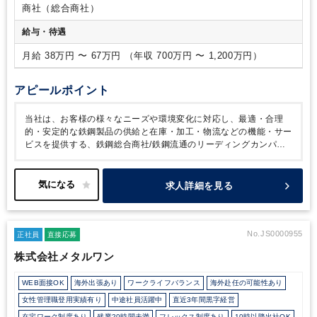
を積んでいただきます。
・開発業務は原則ベンダーが担って
商社（総合商社）
います。そのため、上流工程中心となりますが、プロジェクト
全体の管理は対応いただく予定です。
・新卒、キャリア採用
給与・待遇
を中心に多様な社員が在籍しています。オフィスは新しく清潔
で、コミュニケーションが取り易いよう社内のレイアウトも工
月給 38万円 〜 67万円 （年収 700万円 〜 1,200万円）
夫されているため、中途の方も安心して働ける環境が整ってい
ます。
・コアタイム無しのフレックスタイム制を導入してお
アピールポイント
り、標準労働時間も7時間15分と、ワークライフバランスを保
ちながら取り組んでいただけます。
当社は、お客様の様々なニーズや環境変化に対応し、最適・合理
的・安定的な鉄鋼製品の供給と在庫・加工・物流などの機能・サー
ビスを提供する、鉄鋼総合商社/鉄鋼流通のリーディングカンパニ
ーです。
北中南米や欧阿中近東、アジア・大洋州に拠点を保有。
国内外に幅広く網羅したネットワークが強みです。これらの国際的
ネットワークを活用し、金属マーケットだけでなく両親会社とも情
求人詳細を見る
報共有し、政治・経済・産業全般に亘り総合的な情報を活用し成長
を続けています。
No.JS0000955
正社員
直接応募
株式会社メタルワン
WEB面接OK
海外出張あり
ワークライフバランス
海外赴任の可能性あり
女性管理職登用実績有り
中途社員活躍中
直近3年間黒字経営
在宅ワーク制度あり
残業20時間未満
フレックス制度あり
10時以降出社OK