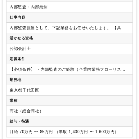
内部監査・内部統制
仕事内容
内部監査担当として、下記業務をお任せいたします。
【具体
的な業務内容】
・監査先の業務運営の点検
└株主総会・取締
活かせる資格
役会運営等の経営統括業務、コンプライアンス関連業務/取引
関連業務/財務経理/人事・総務/ITセキュリティ等
・リスク管
公認会計士
理の状況に応じて改善提言
・テーマ監査（リスクの濃淡に応
じた取組み）
【ポイント】
・国内外事業会社には工場設備を
応募条件
保有している先が多く、工場監査の視点も必要となります。当
方監査マニュアル類に基づき監査先資料の読込みや現場視察・
【必須条件】
・内部監査のご経験（企業内業務フローリスク
関係者へのインタビュー等を行い、結果を報告書に纏める作業
評価）
・15年以上の社会人経験
【歓迎条件】
・CIA、CPA等
勤務地
を行いますが、監査実施時は2～4名程度の監査班を組成します
の資格保有者
・TOEIC730点以上
ので、その一員として、海外を含め1～2週間程度の往査出張を
東京都千代田区
お願いします。
・新卒、キャリア採用を中心に多様な社員が
在籍しています。オフィスは新しく清潔で、コミュニケーショ
業種
ンが取り易いよう社内のレイアウトも工夫されているため、中
途の方も安心して働ける環境が整っています。
・コアタイム
商社（総合商社）
無しのフレックスタイム制を導入しており、標準労働時間も7
給与・待遇
時間15分と、ワークライフバランスを保ちながら取り組んでい
ただけます。
月給 70万円 〜 85万円 （年収 1,400万円 〜 1,600万円）