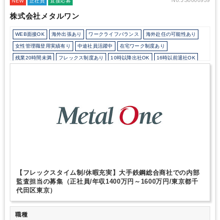
NEW
正社員
直接応募
株式会社メタルワン
WEB面接OK
海外出張あり
ワークライフバランス
海外赴任の可能性あり
女性管理職登用実績有り
中途社員活躍中
在宅ワーク制度あり
残業20時間未満
フレックス制度あり
10時以降出社OK
16時以前退社OK
所定労働時間8時間未満
駅から徒歩5分以内
業界大手企業
オフィスカジュアルOK
研修・資格取得支援
退職金制度
寮・社宅・家賃・住宅補助
育児・託児支援制度
土日祝休み
完全週休2日制
年間休日120日以上
英語力を活かす
【フレックスタイム制/休暇充実】大手鉄鋼総合商社での内部
監査担当の募集（正社員/年収1400万円～1600万円/東京都千
代田区東京）
職種