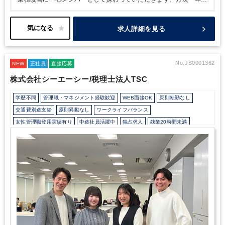
などの定常業務に加え、通常の経理では経験できない“経営に近い
仕事”ができる環境です。
働き方についても柔軟性が高く、半日在
宅などの調整が可能なため、家庭との両立も実現できます。
・複
求人詳細を見る
数クリニックの経理を本社で一括管理／スキルの幅を広げられる環
境◎
・月次決算レベルからOK／実務に加え業務改善にも関われる
・時短勤務可能で柔軟な働き方が叶うポジション！
No.JS0001362
NEW
正社員
直接応募
株式会社シーエーシー/税理士法人TSC
学歴不問
管理職・マネジメント経験歓迎
WEB面接OK
原則転勤なし
交通費別途支給
原則異動なし
ワークライフバランス
女性管理職登用実績有り
中途社員活躍中
独占求人
残業20時間未満
駅から徒歩5分以内
オフィスカジュアルOK
Wワーク可能（副業禁止規定なし）
研修・資格取得支援
退職金制度
育児・託児支援制度
土日祝休み
完全週休2日制
年間休日120日以上
総合力（Big４～準大手）
顧客開拓にノウハウあり
独自サービス
医療に強み
建設に強み
不動産に強み
コンビニに強み
芸能・芸術、クリエイティブ分野に強み
FCに強み
美容に強み
飲食に強み
貿易に強み
接骨・整骨院に強み
製造に強み