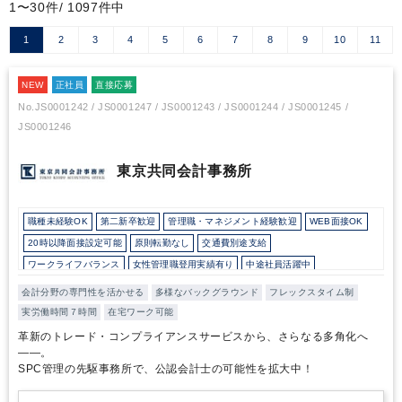
1〜30件/ 1097件中
1
2
3
4
5
6
7
8
9
10
11
NEW
正社員
直接応募
No.JS0001242 / JS0001247 / JS0001243 / JS0001244 / JS0001245 /
JS0001246
東京共同会計事務所
職種未経験OK
第二新卒歓迎
管理職・マネジメント経験歓迎
WEB面接OK
20時以降面接設定可能
原則転勤なし
交通費別途支給
ワークライフバランス
女性管理職登用実績有り
中途社員活躍中
直近3年間黒字経営
在宅ワーク制度あり
フレックス制度あり
会計分野の専門性を活かせる
多様なバックグラウンド
フレックスタイム制
10時以降出社OK
16時以前退社OK
所定労働時間8時間未満
実労働時間７時間
在宅ワーク可能
駅から徒歩5分以内
オフィスカジュアルOK
革新のトレード・コンプライアンスサービスから、さらなる多角化へ
外国人がいるグローバルなオフィス
研修・資格取得支援
育児・託児支援制度
――。
SPC管理の先駆事務所で、公認会計士の可能性を拡大中！
土日祝休み
完全週休2日制
年間休日120日以上
総合力（Big４～準大手）
顧客開拓にノウハウあり
独自サービス