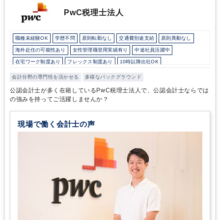
PwC税理士法人
職種未経験OK
学歴不問
原則転勤なし
交通費別途支給
原則異動なし
海外赴任の可能性あり
女性管理職登用実績有り
中途社員活躍中
在宅ワーク制度あり
フレックス制度あり
10時以降出社OK
16時以前退社OK
所定労働時間8時間未満
駅から徒歩5分以内
業界大手企業
会計分野の専門性を活かせる
多様なバックグラウンド
外資系企業
オフィスカジュアルOK
研修・資格取得支援
退職金制度
公認会計士が多く在籍しているPwC税理士法人で、公認会計士ならでは
育児・託児支援制度
完全週休2日制
年間休日120日以上
英語力を活かす
の強みを持ってご活躍しませんか？
総合力（Big４～準大手）
現場で働く会計士の声