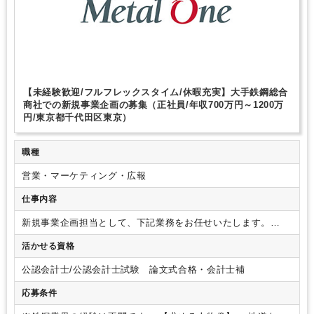
【未経験歓迎/フルフレックスタイム/休暇充実】大手鉄鋼総合
商社での新規事業企画の募集（正社員/年収700万円～1200万
円/東京都千代田区東京）
職種
営業・マーケティング・広報
仕事内容
新規事業企画担当として、下記業務をお任せいたします。
【具体的な業務内容】
・NejiLaw社の発明などを活用した知財
活かせる資格
ビジネスの収益モデル構築及び新しいスキームへの取組
・モ
ーターや電池、再生可能エネルギー装置に関わる有力製造パー
公認会計士/公認会計士試験 論文式合格・会計士補
トナーとの協業(合弁や買収)
・電炉スクラップ業界へのデジタ
ルツール導入・普及
・鋼材加工の自動化に資する事業の推進
応募条件
★新規事業立ち上げの流れ
新規事業立ち上げはそれぞれで多