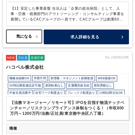
内制度」などのアイデアを会社に提案できる制度です。
◆成
【1】安定した事業基盤
当法人は「企業の総合病院」として、人
績優秀者表彰制度
全社員の「モチベーションアップ」と「努
事・労務・税務部門のアウトソーシング・コンサルティング事業を
力の結果への報奨」として成績優秀者を表彰。年に1回実施。
展開しているCACグループの一員です。CACグループは創業60年
◆CAC未来会議
CACの未来について部署・社歴関係なく話し
を超え、全国36拠点に展開中。
累計導入実績100万以上で業界ト
合う会議です。ここから誕生した社内制度も多数あります！
ップクラスのノウハウを保有。当社はグループの一員として、会員
企業の成長を人事・労務・税務の側面から徹底サポートしていま
求人詳細を見る
す。税務にとどまらないサービスをグループで提供しているので、
幅広い知識を身に付けていただけます。
【2】充実した福利厚生
社員の様々なライフステージを考慮し、長く働き続けられる職場環
境を常に検討しています。
◇リフレッシュ休暇の30分単位取得可
No.JS0001295
NEW
正社員
直接応募
能
◇税理士試験前には短時間勤務申請可能
◇大手資格学校の講座
ハコベル株式会社
を法人割引利用にて受講可能
◇税理士試験の試験費用の半額補助
（規程あり）
◇男性の育休取得実績あり
◇お子さんの夏休みに短
職種未経験OK
学歴不問
管理職・マネジメント経験歓迎
WEB面接OK
時間勤務申請可能
～福利厚生欄に他の制度も記載しておりますの
で、是非ご覧ください～
【3】公平な人事評価制度
母体が社労士
20時以降面接設定可能
原則転勤なし
交通費別途支給
原則異動なし
法人ということもあり、当法人の働き方も法令順守です。そのた
中途社員活躍中
在宅ワーク制度あり
フレックス制度あり
10時以降出社OK
め、深夜まで続く勤務や休日出勤などはありません。ワークライフ
駅から徒歩5分以内
オフィスカジュアルOK
カジュアル（デニム）OK
バランスを保ちながら、しっかりと業務に取組んでいただけます。
【法務マネージャー／リモート可】IPOを目指す物流テックベ
評価制度については全社員に公平な評価を目指しています。もちろ
Wワーク可能（副業禁止規定なし）
研修・資格取得支援
ンチャー／リスクコンプライアンス体制をつくる！（年収800
んキャリアアップについても同様です。
例えば…
・自らチャレン
万円～1200万円/法務/正社員/東京都中央区八丁堀）
持株会・ストックオプションあり
育児・託児支援制度
土日祝休み
ジできる昇格試験を年に1回実施
・新たな制度を思いついたら会社
完全週休2日制
年間休日120日以上
独自サービス
ITに強み
に提案できる制度あり など…
是非、CACグループの一員として
一緒に働いてみませんか？
ご応募お待ちしております。
職種