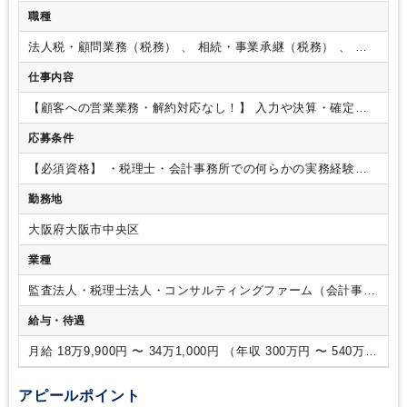
職種
法人税・顧問業務（税務） 、 相続・事業承継（税務） 、 そ
の他（コンサルティング）
仕事内容
【顧客への営業業務・解約対応なし！】
入力や決算・確定申
告補助や顧客先対応等、ご経験をふまえて幅広くお任せしま
応募条件
す。
お客様は全国・業種も多岐にわたるため幅広い経験やス
キルを磨けます。
◎会計ソフト（弥生会計）への仕訳入力及
【必須資格】
・税理士・会計事務所での何らかの実務経験を
び仕訳精査
◎月次・年次決算、税務申告書作成、各申告業務
お持ちの方
※担当をもって顧問先対応をされていた方を想定
◎顧客企業からの問い合わせ対応（税務相談・節税対策のご提
勤務地
しています。
案）等
入社後は当社の業務に慣れることからスタート。
顧客
先は全国にありますが、電話やメール・Web会議などでやりと
大阪府大阪市中央区
りするため顧客訪問はほとんどありません。
【ポイント】
・
業種
当法人は中小企業を中心に全国各地にクライアントがあり、多
種多様な業種、個人・法人などの事業形態も様々です。売上1
監査法人・税理士法人・コンサルティングファーム（会計事務
～2億円規模のクライアントが多いですが、中には売上20億円
所）
ほどのお客様もいらっしゃいます。
・プライベートと両立し
給与・待遇
たい方におすすめの求人です。
【公平な人事評価制度】
社員
一人ひとりを公平に評価する人事評価制度をご紹介します！
月給 18万9,900円 〜 34万1,000円 （年収 300万円 〜 540万
◆自己申告制度
仕事に対しての頑張りや今後の展望など、自
円）
分の「想い」を会社に伝えられる制度。あなたの声を聞かせて
アピールポイント
ください。
◆社内提案制度
「新サービス」や「より良い社