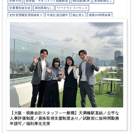
学歴不問
管理職・マネジメント経験歓迎
WEB面接OK
原則転勤なし
時間勤務申請可能
～福利厚生欄に他の制度も記載しておりますの
で、是非ご覧ください～
【3】公平な人事評価制度
母体が社労士
交通費別途支給
原則異動なし
ワークライフバランス
法人ということもあり、当法人の働き方も法令順守です。そのた
女性管理職登用実績有り
中途社員活躍中
独占求人
残業20時間未満
め、深夜まで続く勤務や休日出勤などはありません。ワークライフ
駅から徒歩5分以内
オフィスカジュアルOK
バランスを保ちながら、しっかりと業務に取組んでいただけます。
評価制度については全社員に公平な評価を目指しています。もちろ
Wワーク可能（副業禁止規定なし）
研修・資格取得支援
退職金制度
んキャリアアップについても同様です。
是非、CACグループの一
育児・託児支援制度
土日祝休み
完全週休2日制
年間休日120日以上
員として一緒に働いてみませんか？
ご応募お待ちしております。
総合力（Big４～準大手）
顧客開拓にノウハウあり
独自サービス
医療に強み
建設に強み
不動産に強み
コンビニに強み
芸能・芸術、クリエイティブ分野に強み
FCに強み
美容に強み
飲食に強み
貿易に強み
接骨・整骨院に強み
製造に強み
【大阪・税務会計スタッフ～一般職】天満橋駅直結／公平な
人事評価制度／資格取得支援制度あり／試験前に短時間勤務
申請可／福利厚生充実