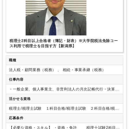
税理士2科目以上合格者（簿記・財表）※大学院税法免除コー
ス利用で税理士を目指す方【新潟県】
職種
法人税・顧問業務（税務） 、 相続・事業承継（税務）
仕事内容
・一般企業、個人事業主、非営利法人の月次記帳代行・決算業
務
・法人税・所得税の確定申告業務補助
・相続税申告の補助
活かせる資格
※社有車あり・AT
税理士/税理士試験 １科目合格/税理士試験 ２科目合格/税理
士試験 ３科目合格/税理士試験 ４科目合格
応募条件
【必要な資格・スキル】
・資格・免許
税理士試験2科目以