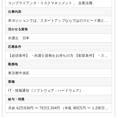
コンプライアンス・リスクマネジメント 、 企業法務
仕事内容
本ポジションでは、スタートアップならではのスピード感と柔
軟性を大切にしながら、
非連続成長を支えるための法務体制
活かせる資格
の構築をミッションとしています。
事業のスケールに伴って
生じるさまざまなリスクを適切にマネジメントし、
ビジネス
弁護士 日本
チームと密に連携しながら、攻めと守りのバランスが取れた法
務機能の推進を
実現していただきたいと考えています。
【具
応募条件
体的な業務内容】
・各種契約書・NDAのレビュー
・取引先と
の契約交渉
・従業員からの法務相談対応（法務的リスクの指
【必須条件】
・弁護士資格をお持ちの方
【歓迎条件】
・スタ
摘、交渉の論点出しなど）
・契約書のひな型対応
・顧問弁護
ートアップやベンチャー企業での法務経験
勤務地
士とのブリッジング
・上場準備における法務課題への対応
（内部統制やガバナンス強化、証券会社・東証対応など）
・
東京都中央区
法務組織のマネジメント
※これまでのご経験や適性に応じて
お任せする領域を調整いたします。
業種
IT・情報通信（ソフトウェア・ハードウェア）
給与・待遇
月給 62万834円 〜 78万3,334円 （年収 800万円 〜 1,200万
円）