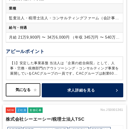
客を担当していただきます。また、一般社員からの書類チェッ
業種
クや指示等もお任せします。
顧客先は全国にありますが、電
話やメール・Web会議などでやりとりするため顧客訪問はほと
監査法人・税理士法人・コンサルティングファーム（会計事務
んどありません。
【ポイント】
・当法人は中小企業を中心に
所）
全国各地にクライアントがあり、多種多様な業種、個人・法人
給与・待遇
などの事業形態も様々です。売上1～2億円規模のクライアント
が多いですが、中には売上20億円ほどのお客様もいらっしゃい
月給 21万9,900円 〜 34万6,000円 （年収 345万円 〜 540万
ます。
・プライベートと両立したい方やこれまでのご経験を
円）
いかしてプレイヤーとしてさらに成長したい方、将来マネジメ
アピールポイント
ントにチャレンジしたい方におすすめの求人です。
【公平な
人事評価制度】
社員一人ひとりを公平に評価する人事評価制
【1】安定した事業基盤
当法人は「企業の総合病院」として、人
度をご紹介します！
◆自己申告制度
仕事に対しての頑張りや
事・労務・税務部門のアウトソーシング・コンサルティング事業を
今後の展望など、自分の「想い」を会社に伝えられる制度。あ
展開しているCACグループの一員です。CACグループは創業60年
なたの声を聞かせてください。
◆社内提案制度
「新サービ
を超え、全国36拠点に展開中。
累計導入実績100万以上で業界ト
ス」や「より良い社内制度」などのアイデアを会社に提案でき
ップクラスのノウハウを保有。当社はグループの一員として、会員
る制度です。
◆成績優秀者表彰制度
全社員の「モチベーショ
企業の成長を人事・労務・税務の側面から徹底サポートしていま
求人詳細を見る
ンアップ」と「努力の結果への報奨」として成績優秀者を表
す。税務にとどまらないサービスをグループで提供しているので、
彰。年に1回実施。
◆CAC未来会議
CACの未来について部
幅広い知識を身に付けていただけます。
【2】充実した福利厚生
署・社歴関係なく話し合う会議です。ここから誕生した社内制
社員の様々なライフステージを考慮し、長く働き続けられる職場環
度も多数あります！
境を常に検討しています。
◇リフレッシュ休暇の30分単位取得可
No.JS0001361
NEW
正社員
直接応募
能
◇税理士試験前には短時間勤務申請可能
◇大手資格学校の講座
株式会社シーエーシー/税理士法人TSC
を法人割引利用にて受講可能
◇税理士試験の試験費用の半額補助
（規程あり）
◇男性の育休取得実績あり
◇お子さんの夏休みに短