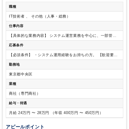
職種
IT技術者 、 その他（人事・総務）
仕事内容
【具体的な業務内容】
システム運営業務を中心に、一部管理
業務周りの事務もご担当いただく想定です。
■IT技術：データ
応募条件
管理業務、社内インフラ整備・運用業務、Wifiシステムによる
通信システムの整備・運用
システム：社内LAN、システム
【必須条件】
・システム運用経験をお持ちの方。
【歓迎要
管理、データ管理システムの運用
■総務・経営管理：社内シス
件】
・管理部門での幅広い業務経験をお持ちの方。
テムのデータ入力
システム：KING OF TIME
【募集背景/ポ
勤務地
ジションについて】
・組織強化に伴う増員募集です。
現在担
当役員がシステム関連の業務を一手に担っており、増員によっ
東京都中央区
てより効率よく業務を回していきたいという意向があります。
業種
ご本人の適性・希望に応じて、入口の担当業務は決定いたしま
すので、未経験業務がある方もご安心ください。
管理部門の
商社（専門商社）
部署のメンバーが近くにおりすぐに相談や質問ができる環境で
ございます。
【社風/働き方について】
・残業はほどんどな
給与・待遇
く、基本定時に帰宅できる環境です。
所定労働時間も7.5時間
で通常の8時間勤務の企業様に比べて就業時間が短く、年間休
月給 24万円 〜 28万円 （年収 400万円 〜 450万円）
日も125日以上とワークライフバランスを大切にされたい方に
はお勧めの環境でございます。
・会社全体で25名の小規模組
アピールポイント
織のため、風通しの良い社風で、会社をよりよくしていくため