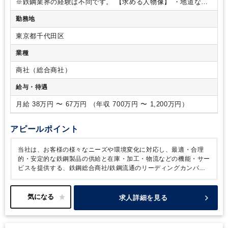
少の違いはあるものの、その流れは大きく分けて４つ。
『市
※鉄鋼業界の経験は不問です。
【求める人物像】
・地道な市
場性の調査⇒事業性の検証⇒競争力あるビジネスモデルの検証
場調査にも真摯に取り組める粘り強さ
・各種検証に必要な論
勤務地
⇒実現性の検証』になります。
これらすべてを自ら纏め上
理的思考や計数管理能力に加え、思いやりや気配りといったコ
げ、上長はじめ社内関係者も巻き込みながら上程し社内承認を
ミュニケーション力
東京都千代田区
取得、そこで始めて新規事業として実行に移す、という流れと
なります。
【ポイント】
・新機能開発室では、既存の鉄鋼製
業種
品取引から派生したビジネステーマにおいて、まだ世にリリー
スされておらず、社内でも期待の大きい新規事業をプロジェク
商社（総合商社）
トとして成功に導くことがミッションです。
・ご経験と希望
給与・待遇
をふまえて、現在進行中のプロジェクトの中から担当を決定し
ます。勿論自らのアイディアと発想で創り上げるまったく新し
月給 38万円 〜 67万円 （年収 700万円 〜 1,200万円）
い事業も歓迎です。
・業界経験は重要ではなく、必要なのは
『できっこない』の壁を乗り越えようとする情熱とひたむきさ
です。
・新卒、キャリア採用を中心に多様な社員が在籍して
アピールポイント
います。オフィスは新しく清潔で、コミュニケーションが取り
易いよう社内のレイアウトも工夫されているため、中途の方も
当社は、お客様の様々なニーズや環境変化に対応し、最適・合理
安心して働ける環境が整っています。
・コアタイム無しのフ
的・安定的な鉄鋼製品の供給と在庫・加工・物流などの機能・サー
レックスタイム制を導入しており、標準労働時間も7時間15分
ビスを提供する、鉄鋼総合商社/鉄鋼流通のリーディングカンパニ
と、ワークライフバランスを保ちながら取り組んでいただけま
ーです。
北中南米や欧阿中近東、アジア・大洋州に拠点を保有。
す。
国内外に幅広く網羅したネットワークが強みです。これらの国際的
ネットワークを活用し、金属マーケットだけでなく両親会社とも情
求人詳細を見る
報共有し、政治・経済・産業全般に亘り総合的な情報を活用し成長
を続けています。