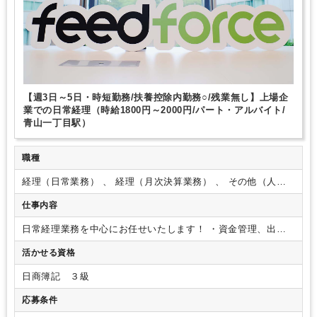
【週3日～5日・時短勤務/扶養控除内勤務○/残業無し】上場企
業での日常経理（時給1800円～2000円/パート・アルバイト/
青山一丁目駅）
職種
経理（日常業務） 、 経理（月次決算業務） 、 その他（人
事・総務）
仕事内容
日常経理業務を中心にお任せいたします！
・資金管理、出納
業務
・発注先への振込業務
・売掛金、債権残高確認業務
・経
活かせる資格
費精算チェック
■会計ソフトはfreee、チャットツールはslack
を使用しています。
※その他、仕訳業務や労務関連業務など
日商簿記 ３級
他の業務もお任せすることがありますが、ご経験やご希望に合
わせてお任せいたしますのでご安心ください。
業務は横割り
応募条件
のため、幅広く業務に携わることも可能です◎