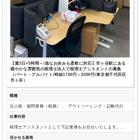
【週3日×5時間～/急なお休みも柔軟に対応】市ヶ谷駅にある
穏やかな雰囲気の税理士法人で税理士アシスタントの募集
（パート・アルバイト/時給1700円～2000円/東京都千代田区
市ヶ谷）
職種
法人税・顧問業務（税務） 、 アウトソーシング・記帳代行
仕事内容
税理士アシスタントとして下記業務をお任せいたします。
【具体的な業務内容】
・法人のお客様の月次チェック（元帳
活かせる資格
チェック、消費税課税区分チェックなど通常の監査業務）
・