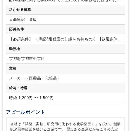
ます。
【具体的な業務内容】
・書類整理（電子保存含む）
・
活かせる資格
会計ソフトへの仕訳入力
・売掛金・買掛金照合作業
・現預金
管理
・各種送金業務
・その他財務経理補助
【ポイント】
・
日商簿記 ３級
組織強化のための増員募集です。
・離職率約4％で、長期間安
心して働いていただけます。
・京都の老舗企業の中では珍し
応募条件
く、堅くるしくない雰囲気で働いていただけます（役職者には
役職名で呼ばず、○○さんと呼ぶ等、ぜひ面接時にご体感くださ
【必須条件】
・簿記3級程度の知識をお持ちの方
【歓迎条件】
い）。
・自社ビルで綺麗なオフィスです。また、フリーアド
・経理業務経験者で、仕訳・勘定科目がわかる方
※未経験の
勤務地
レスを導入しており、社員同士のコミュニケーションが取りや
方でも歓迎いたします。
【勤務時間】
・週5勤務（平日）、1
すい環境です。
日6時間以上勤務できる方を募集しております。
※例：10-18
京都府京都市中京区
時、10-17時（各1時間昼休憩）
業種
メーカー（医薬品・化粧品）
給与・待遇
時給 1,200円 〜 1,500円
アピールポイント
当社は「試薬（実験・研究用に使われる化学薬品）」を扱い、創業
以来黒字経営を続ける企業です。
歴史ある企業だからこその安定