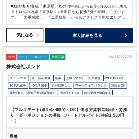
■勤務地
JR各線「東京駅」丸の内中央口から徒歩3分のほか、東京
メトロ丸の内線「東京駅」4番出口から徒歩3分の距離にございま
す。
「大手町駅」、「二重橋駅」からもアクセス可能なエリアで
す！
■クライアント
・クライアントは上場会社及びその子会社も
多く、スタートアップからIPO準備会社・老舗企業まで多岐に渡り
ます。売上規模数十億円がクライアントのボリュームゾーンとなる
求人詳細を見る
ため、ご希望次第で四半期決算や事業承継業務、株価算定等の業務
にも携わることができます。
・クライアントの自計化率は100%
であるため、基本的に入力業務はなく業務のスキルアップを目指せ
る環境でございます。
■働き方
・週3日～×時短勤務のご相談がで
No.JS0001058
NEW
パート・アルバイト
直接応募
きます。税理士を目指されている方は試験前に約1か月休むことも
株式会社ボンド
可能です！
・アルバイトとしてご就業後、1年程で正社員として切
り替わった方の実績もございます。
・入力業務がほとんどないこ
ブランクOK
第二新卒歓迎
急募
主婦（ママ）・主夫歓迎
WEB面接OK
とと、代表がBig4出身でBig4時代の業務フローをベースにフォー
マットで統一されていることから、繁忙期であっても17：30には
30代活躍中
40代活躍中
原則転勤なし
ワークライフバランス
週数日OK
帰社される方がほとんどです。
・将来的には10社程お任せする予
週数日OK（出勤日数相談可能）
週3日からOK
時短勤務の相談OK
定ではございますが、入力業務はないため難しく考える必要はござ
勤務開始時間の相談OK
勤務終了時間の相談OK
朝遅め
10時以降出社OK
いません。
■その他特徴
・代表は大手都市銀行や中堅・大手税理
士法人を経験しており、財務・税務・ファイナンスサービスをワン
定時早め
16時以前退社OK
1日5時間以内でもOK
時短OK
残業なし
【フルリモート/週3日×4時間～OK】働き方柔軟◎経理・労務
ストップで提供できることが強みとなっております。
・所内には
リーダーポジションの募集（パートアルバイト/時給1,500円
シフト勤務
Wワーク可能（副業禁止規定なし）
働きながら税理士合格されて登録待ちの方が複数名いらっしゃるほ
～）
少人数の職場（所属部門の人数3人以下）
ルーティンワークがメイン
か、科目合格者の方もいらっしゃいます。また、代表含めて子育て
世代の方も多くいらっしゃいます。ライフステージに合わせた働き
社内システム等のOJT
業務手順等のOJT
土日祝休み
方を叶えられます！
・2021年1月にオフィスを丸の内仲通りに面
職種
EXCELのスキルが活かせる
弥生会計
freee
e-Tax