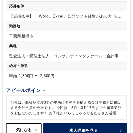
・週2～5日、時短勤務もご相談可能でございます。
・週5日希
応募条件
望の方はご入社6か月後以降、正社員切り替えの可能性あり！
・慣れてきておひとりである程度できる方の場合、在宅勤務も
【必須条件】
・Word、Excel、会計ソフト経験がある方
※会
ございます。
（週2日出社、週3日在宅などでご就業中の方
計事務所でのご経験、一人経理のご経験がある方は歓迎いたし
勤務地
もいらっしゃいます！）
【事務所について】
・クライアント
ます。
は法人120件、個人20件ほどございます。
・クライアントの業
千葉県船橋市
種は様々です。規模も様々で個人事業～数億円規模でございま
す。自計化率は50％ほどです！
・毎月1日は皆さんでミーティ
業種
ング、ランチ会がございます。
・周りに複数名社員がおりま
すので、分からないところは気軽に聞ける環境です。
監査法人・税理士法人・コンサルティングファーム（会計事務
所）
給与・待遇
時給 1,300円 〜 2,500円
アピールポイント
当社は、船橋駅徒歩3分の場所に事務所を構える会計事務所に併設
する会計支援の会社です。
今回は、2月～3月17日までの短期業務
をお任せいたします！
お子様がいらっしゃる方もたくさん活躍中
なので、行事等があってもみんなでカバーできる環境です。
家庭
と両立しながら活躍できます。
仕事もプライベートも相談し合え
る仲間がいる職場で一緒にお仕事をしませんか？
沢山のご応募お
求人詳細を見る