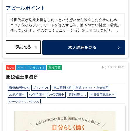
アピールポイント
袴田代表が副業支援をしたいという想いから設立した会社のため、
コロナ前からフルリモートを導入する等、働きやすい制度・環境が
整っています。
その分コミュニケーションを大切にしており、能
動的に質問できる方、積極的に業務に取り組める方を求めていま
す。
働き方を変えたい方には大変おすすめの求人です。
求人詳細を見る
No.JS0001041
NEW
パート・アルバイト
直接応募
匠税理士事務所
職種未経験OK
ブランクOK
第二新卒歓迎
主婦（ママ）・主夫歓迎
30代活躍中
40代活躍中
50代活躍中
原則転勤なし
社員登用実績あり
ワークライフバランス
会計士/税理士試験受験生歓迎（仕事をしながら勉強できます）
週数日OK
週数日OK（出勤日数相談可能）
週3日からOK
週4日勤務
週5日勤務
時短勤務の相談OK
勤務開始時間の相談OK
勤務終了時間の相談OK
朝遅め
定時早め
16時以前退社OK
フルタイム
1日5時間以内でもOK
時短OK