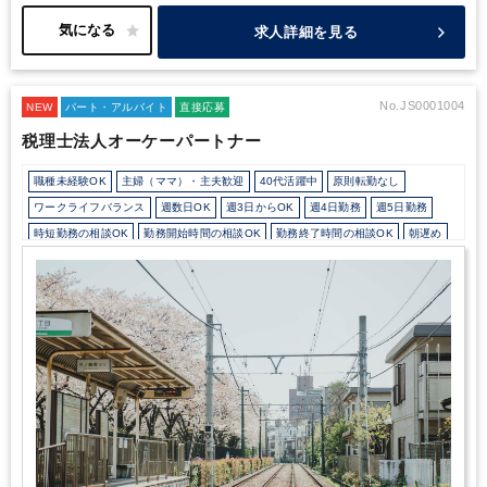
するのは所長が行い、皆様にはzoom等のオンラインで事務所内か
ら参加していただき、所長をフォローしていただく形となります。
求人詳細を見る
（試算表の説明、確認事項の取りまとめ、など）
また、事務所内
での月次監査（データチェック）で確認事項が出てきた場合、経理
の方へzoom・電話・メール等でやり取りしていただきますが、難
しい内容、自分では分からない内容のものが出てきた場合は所長も
No.JS0001004
NEW
パート・アルバイト
直接応募
一緒にフォローしますのでご安心下さい。
所内は良い意味で会計
税理士法人オーケーパートナー
事務所らしくない、綺麗で穏やかな雰囲気です。（IKEAで購入し
た木目調の机やキャビネットで揃えており、なるべくリラックスで
職種未経験OK
主婦（ママ）・主夫歓迎
40代活躍中
原則転勤なし
きる事務所作りを目指しています。）
ランチの際、パートさん
（現在2名）は会議室を利用し、ゆっくり食事をとっていらっしゃ
ワークライフバランス
週数日OK
週3日からOK
週4日勤務
週5日勤務
います。
また、中休みとしてブレイクタイム（14時半から15分
時短勤務の相談OK
勤務開始時間の相談OK
勤務終了時間の相談OK
朝遅め
間）を設定しており、その時間はティータイム、仮眠をとる、コン
10時以降出社OK
定時早め
16時以前退社OK
フルタイム
時短OK
ビニへ行く、プライベートな用事を済ませる、など自由な時間を設
定しています。
お子様の急な病気、介護で急な対応を迫られた、
1日7時間未満勤務OK
9時30分出社OK
残業なし
駅から徒歩5分以内
そのような場合は当日でも結構ですのでご連絡いただければお休
オフィスカジュアルOK
少人数の職場（所属部門の人数3人以下）
み、または、半日出社ということも可能です。
是非、一度当事務
ルーティンワークがメイン
社内システム等のOJT
業務手順等のOJT
所を見に来てください。
業界知識・専門用語等のOJT
土日祝休み
完全週休2日制
EXCELのスキルが活かせる
弥生会計
PCA
財務応援
e-Tax
TKC