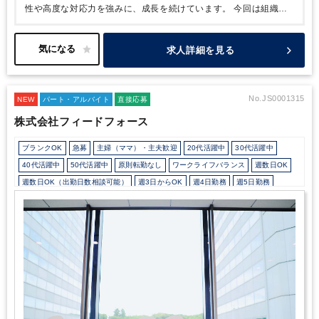
性や高度な対応力を強みに、成長を続けています。
今回は組織強
化のための増員募集です。
沢山のご応募お待ちしております。
求人詳細を見る
No.JS0001315
NEW
パート・アルバイト
直接応募
株式会社フィードフォース
ブランクOK
急募
主婦（ママ）・主夫歓迎
20代活躍中
30代活躍中
40代活躍中
50代活躍中
原則転勤なし
ワークライフバランス
週数日OK
週数日OK（出勤日数相談可能）
週3日からOK
週4日勤務
週5日勤務
時短勤務の相談OK
勤務開始時間の相談OK
勤務終了時間の相談OK
朝遅め
10時以降出社OK
定時早め
16時以前退社OK
1日5時間以内でもOK
時短OK
1日7時間未満勤務OK
残業なし
扶養控除内
駅から徒歩5分以内
オフィスカジュアルOK
少人数の職場（所属部門の人数3人以下）
ルーティンワークがメイン
社内システム等のOJT
業務手順等のOJT
業界知識・専門用語等のOJT
土日祝休み
完全週休2日制
英語力不要
freee