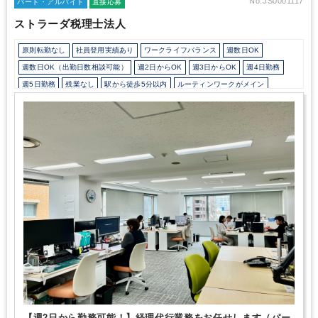
No.JS0001117
パート・アルバイト
直接応募
ストラーダ税理士法人
原則転勤なし
社員登用実績あり
ワークライフバランス
週数日OK
週数日OK（出勤日数相談可能）
週2日からOK
週3日からOK
週4日勤務
週5日勤務
残業なし
駅から徒歩5分以内
ルーティンワークがメイン
社内システム等のOJT
業務手順等のOJT
業界知識・専門用語等のOJT
土日祝休み
EXCELのスキルが活かせる
【週2日から勤務可能！】経理代行業務をお任せします（パー