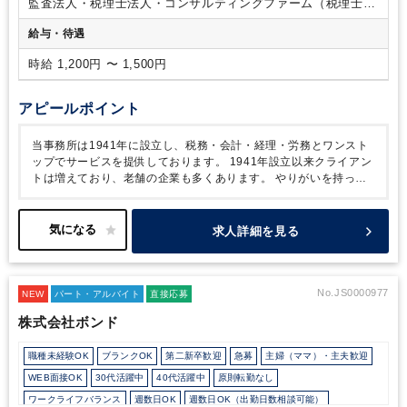
監査法人・税理士法人・コンサルティングファーム（税理士法
人）
給与・待遇
時給 1,200円 〜 1,500円
アピールポイント
当事務所は1941年に設立し、税務・会計・経理・労務とワンスト
ップでサービスを提供しております。
1941年設立以来クライアン
トは増えており、老舗の企業も多くあります。
やりがいを持って
クライアントのサポートをしたい方、ご応募お待ちしております。
求人詳細を見る
No.JS0000977
NEW
パート・アルバイト
直接応募
株式会社ボンド
職種未経験OK
ブランクOK
第二新卒歓迎
急募
主婦（ママ）・主夫歓迎
WEB面接OK
30代活躍中
40代活躍中
原則転勤なし
ワークライフバランス
週数日OK
週数日OK（出勤日数相談可能）