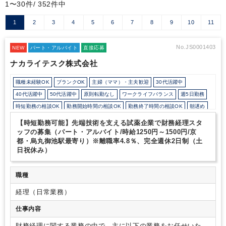
1〜30件/ 352件中
1
2
3
4
5
6
7
8
9
10
11
No.JS0001403
NEW
パート・アルバイト
直接応募
ナカライテスク株式会社
職種未経験OK
ブランクOK
主婦（ママ）・主夫歓迎
30代活躍中
40代活躍中
50代活躍中
原則転勤なし
ワークライフバランス
週5日勤務
時短勤務の相談OK
勤務開始時間の相談OK
勤務終了時間の相談OK
朝遅め
10時以降出社OK
定時早め
フルタイム
時短OK
1日7時間未満勤務OK
【時短勤務可能】先端技術を支える試薬企業で財務経理スタ
9時30分出社OK
残業なし
駅から徒歩5分以内
オフィスカジュアルOK
ッフの募集（パート・アルバイト/時給1250円～1500円/京
都・烏丸御池駅最寄り）※離職率4.8％、完全週休2日制（土
休憩室あり
フリーアドレス
ルーティンワークがメイン
日祝休み）
社内システム等のOJT
業務手順等のOJT
業界知識・専門用語等のOJT
土日祝休み
完全週休2日制
英語力不要
その他
職種
経理（日常業務）
仕事内容
財務経理に関する業務の中で、主に以下の業務をお任せいたし