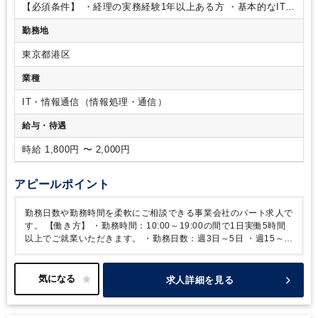
【必須条件】
・経理の実務経験1年以上ある方
・基本的なITリ
テラシー（社内ではどの部署でもITツールを活用しておりま
勤務地
す）
東京都港区
業種
IT・情報通信（情報処理・通信）
給与・待遇
時給 1,800円 〜 2,000円
アピールポイント
勤務日数や勤務時間を柔軟にご相談できる事業会社のパート求人で
す。
【働き方】
・勤務時間：10:00～19:00の間で1日実働5時間
以上でご就業いただきます。
・勤務日数：週3日～5日
・週15～
25時間ほどの勤務を想定しております（週の日数などは柔軟に相
談可能です）
※もちろん、週30時間などそれ以上の就業のご希望
ございましたらご調整可能ですので、お気軽にご相談ください。
求人詳細を見る
・在宅制度：あり（ただし、週4日以上の就業に限り週1日在宅可
能）
【職場雰囲気】
・年齢層も40代・50代と落ち着いており、落
ち着いた雰囲気です。
・業務についても、2名の女性スタッフがい