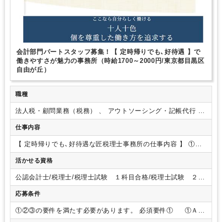
EXCELのスキルが活かせる
英語力不要
弥生会計
アスタッフで編成される事務所で
【人材の質】は､地域でもトップ
レベルで､
採用･求人に力を入れることを通じて､
【人材の質】で
差別化に取り組んでおり、
･現時点で既に税務など高度な仕事がで
きる方
･現在は未経験だが､高度な仕事が将来できるようになる可
能性を秘めた方
こんな方々を求めてます｡
会計部門パートスタッフ募集！【 定時帰りでも､好待遇 】で
働きやすさが魅力の事務所（時給1700～2000円/東京都目黒区
自由が丘）
職種
法人税・顧問業務（税務） 、 アウトソーシング・記帳代行 、
会計事務（アシスタント業務）
仕事内容
【 定時帰りでも､好待遇な匠税理士事務所の仕事内容 】
①会
計部単独の仕事
・年商１憶円までのお客様の月次決算
・年商
活かせる資格
１憶円までのお客様の法人税・消費税の決算申告
・年商１憶
円までのお客様の記帳代行（アシスタントの処理能力を超える
公認会計士/税理士/税理士試験 １科目合格/税理士試験 ２科
箇所）
②アシスタントのサポート
・アシスタントのレビュー
目合格/税理士試験 ３科目合格/税理士試験 ４科目合格/日商
やＯＪＴ教育
※自動記帳のシステムを利用するため、
実際の
応募条件
簿記 １級/日商簿記 ２級
仕事は機械が自動で作成した仕訳を 法人税や消費税の知識を
使い
税務判断しながら補正・監査を行うことがメイン業務で
①②③の要件を満たす必要があります。
必須要件①
①Ａか
す。
【ポイント】
■魅力
①残業なし！
確定申告などの繁忙期
らＤの業種で正社員かつ税務申告経験（年商1憶以上）が３年