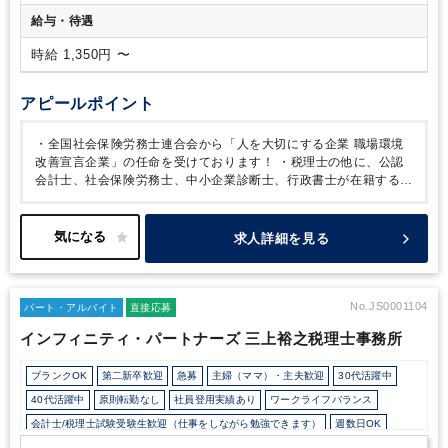
人）
給与・待遇
時給 1,350円 〜
アピールポイント
・全国社会保険労務士連合会から「人を大切にする企業 職場環境
改善宣言企業」の任命を受けております！
・税理士の他に、公認
会計士、社会保険労務士、中小企業診断士、行政書士が在籍する総
合事務所であるため、
お客様に対し総合的なご提案ができるとと
もに、担当分野以外の様々なノウハウ・知識を吸収することができ
る税理士法人です。
・クライアントは個人事業主や中小企業(数千
求人詳細を見る
万円～数億円規模)から上場企業までと幅広く対応しております。
今回の募集ポジションでは1つのクライアント専属の経理代行スタ
ッフとして、業務をお任せする予定で、新たに部門を設立いたしま
す。
・所内の年齢層としては、30～40 代が多く活躍中！
・週2日
No.JS0001104
パート・アルバイト
直接応募
～週5日までご希望に合わせてご就業可能です。
・スキルや評価に
インフィニティ・パートナーズ 三上裕之税理士事務所
よっては正社員切替の可能性もあり、過去にパートから正社員への
切替実績もございます！
・30代の代表のもと、オフィスは明るく
ブランクOK
第二新卒歓迎
急募
主婦（ママ）・主夫歓迎
30代活躍中
活気がございます。温かく、優しいメンバーばかりです！
・子育
て中の方もたくさん活躍しているので、ご家庭のご事情でのお休み
40代活躍中
原則転勤なし
社員登用実績あり
ワークライフバランス
や早退のご相談もしやすい環境です。
会計士/税理士試験受験生歓迎（仕事をしながら勉強できます）
週数日OK
週数日OK（出勤日数相談可能）
週3日からOK
週4日勤務
週5日勤務