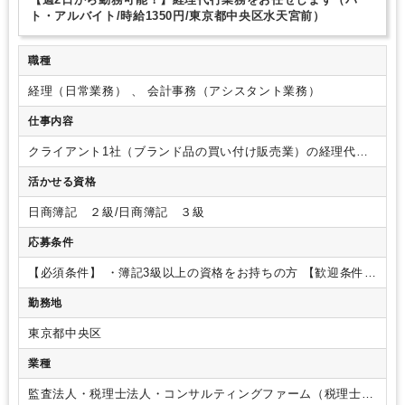
ト・アルバイト/時給1350円/東京都中央区水天宮前）
職種
経理（日常業務） 、 会計事務（アシスタント業務）
仕事内容
クライアント1社（ブランド品の買い付け販売業）の経理代行
業務をお任せいたします。
【具体的な業務内容】
・記帳代行
活かせる資格
業務
・入出金管理（クライアントからの連絡を受け、入金対
応をしていただきます）
・その他の書類整理などの事務業
日商簿記 ２級/日商簿記 ３級
務、電話応対等
応募条件
【必須条件】
・簿記3級以上の資格をお持ちの方
【歓迎条件】
・マネーフォワード、Googleドライブの使用に慣れている方
勤務地
東京都中央区
業種
監査法人・税理士法人・コンサルティングファーム（税理士法