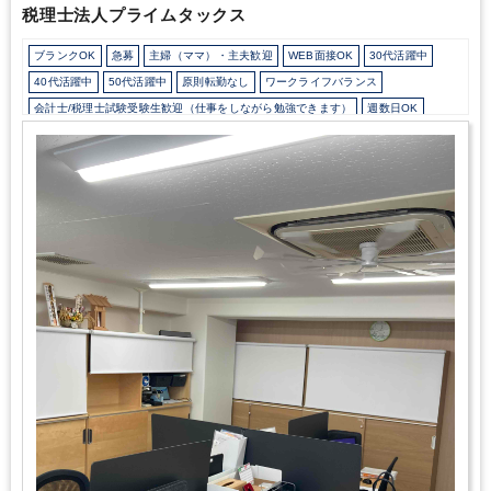
税理士法人プライムタックス
好待遇な事務所 】にこだわります!
【 ビジョン実現のため高付加
価値への取り組み 】
定時帰りで､好待遇な事務所 には短時間で利
ブランクOK
急募
主婦（ママ）・主夫歓迎
WEB面接OK
30代活躍中
益を生み出す必要があります｡
そこで弊所は､以下業務で付加価値
を生み出します｡
① 独自システムの納税シミュレーション
② 税額
40代活躍中
50代活躍中
原則転勤なし
ワークライフバランス
控除･再編など高い専門性による高度税務
③ 正確な試算表･決算書
会計士/税理士試験受験生歓迎（仕事をしながら勉強できます）
週数日OK
による資金調達･財務支援
④ セミナー講師による経営コンサルテ
週3日からOK
週4日勤務
週5日勤務
時短勤務の相談OK
ィング
これらの仕事は難しい仕事ですが､
お客様にご好評ですの
で弊所では積極的に提案し､
付加価値を生み出します。
税理士事
勤務開始時間の相談OK
勤務終了時間の相談OK
朝遅め
定時早め
務所･会計事務所など業界未経験で
入所2年で上記が出来るように
16時以前退社OK
1日7時間未満勤務OK
9時30分出社OK
残業なし
なった方もいますし､
全員が難しい仕事に挑戦したいわけでなく､
駅から徒歩5分以内
オフィスカジュアルOK
休憩室あり
基礎資料のみ作りたいという要望にも対応し､チームとして機能す
ることを重視しております｡
これら高付加価値の仕事をチーム対応
ドリンクサービスあり
パーテーション区切りあり
するため､税理士事務所･会計事務所の一人当たりの
平均売上は
Wワーク可能（副業禁止規定なし）
少人数の職場（所属部門の人数3人以下）
800万前後といわれますが､
弊所では2倍～3倍近い生産性を実現し
ルーティンワークがメイン
社内システム等のOJT
業務手順等のOJT
ており､
これらを通じ､様々な一番が実現できる十人十色を
匠税理
士事務所の採用･求人の方針にしています｡
そして､高付加価値の源
土日祝休み
完全週休2日制
EXCELのスキルが活かせる
英語力不要
は､【人材の質】です｡
これら【高度な専門性】と【高い技術の仕
弥生会計
freee
TKC
事】は､優秀な人材により実現できます｡
弊所は､【 世界４大会計
事務所出身の税理士 】と､
ハイキャリアスタッフで編成される事
務所で
【人材の質】は､地域でもトップレベルで､
採用･求人に力
を入れることを通じて､
【人材の質】で差別化に取り組んでおり、
･現時点で既に税務など高度な仕事ができる方
･現在は未経験だが､
高度な仕事が将来できるようになる可能性を秘めた方
こんな
方々を求めてます｡