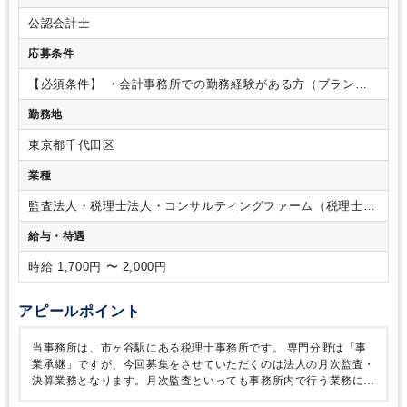
決算業務として申告書作成（法人税別表作成、消費税申告書作
公認会計士
成など）
※申告書作成については必須とさせていただきます
が、作成したことの無い別表が出てきた場合は、所長の指示の
応募条件
もと作成していただきますのでご安心ください。
【ポイン
ト】
・残業は基本的に行いません。
ただ、どうしてもその日
【必須条件】
・会計事務所での勤務経験がある方（ブランク
のうちにこの業務だけは終わらせておきたい、など残業したほ
期間ありでも問題ありません）
【歓迎条件】
・税理士試験科
勤務地
うがその後の業務が円滑に進むのであれば、所長へ報告してい
目合格者
（科目合格がなくても実務経験でカバーできれば全
ただき、多少の残業をしてもらっても構いません。
ご本人様
く問題ありません）
・簿記2級以上をお持ちの方
東京都千代田区
の裁量にある程度委ねていますので、当事務所も臨機応変に対
応したいと思っています。
・会計ソフトは弥生会計をメイン
業種
に使用します。その他若干数ですが勘定奉行、freee、MFを使
用します。
・税務申告ソフトはTKCまたは達人（NTT）を使
監査法人・税理士法人・コンサルティングファーム（税理士法
用しております。使用経験が無くてもレクチャーしますのでご
人）
給与・待遇
安心ください。
・勤務日数は週3日～、1日あたり5時間から可
能です。臨機応変に対応させていただきまので、まずはご希望
時給 1,700円 〜 2,000円
をお聞かせください。
・お子様等、ご親族の急な病気でのお
休みや学校行事などでの出勤調整も、柔軟に対応いたします。
アピールポイント
当事務所は、市ヶ谷駅にある税理士事務所です。
専門分野は「事
業承継」ですが、今回募集をさせていただくのは法人の月次監査・
決算業務となります。月次監査といっても事務所内で行う業務にな
りますのでご安心ください。
実際の業務としては、お客様へ訪問