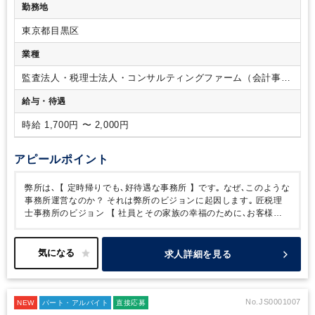
勤務地
も残業はございません！
少し暇が良い状態と考えており、多
以上ある方
Ａ：会計事務所
Ｂ：上場企業の経理や財
めの人員構成で対応しており、
今回も忙しくならないように
務・税務
Ｃ：税務署
Ｄ：上記に準ずる仕事
必須要件②
東京都目黒区
募集をしております。
正社員含め、スタッフは全く残業な
②次のいずれかに該当する方
・税理士試験 １科目以上合格済
く、帰宅しています。
もし残業された場合は、全額支給いた
の方
・日商簿記 ２級以上合格の方
必須要件③
③大卒又は税
業種
します！
②就業日数・勤務時間相談可
週4日～週5日/9:00～
理士専門学校卒 以上
14:00、9:00～15:00、9:00～16:00など
ご事情に合わせて柔軟
監査法人・税理士法人・コンサルティングファーム（会計事務
にご対応いただけます！
③賞与あり！パートスタッフにも賞
所）
給与・待遇
与制度（夏・冬）がございます。
実力主義ですので、ご自身
の頑張りを評価し、お給料として還元いただけます。
2)賞与
時給 1,700円 〜 2,000円
夏冬計2回 各～30万/回 （申告担当実績により決定)
④研修制
度が充実しております！
会計業務や法人税に関する研修やブ
ランクのある方に向けた研修などもご用意しております。
ご
アピールポイント
自身のペースに合わせて、無理なく研修を受講いただきます。
■雰囲気
所内では黙々と作業していただく環境です。
お互い
弊所は､【 定時帰りでも､好待遇な事務所 】です｡
なぜ､このような
が助け合う仲間意識を大切にしており、
ご家庭や勉強と両立
事務所運営なのか？
それは弊所のビジョンに起因します｡
匠税理
しやすい環境を整えております。
その他、個人の負担を減ら
士事務所のビジョン
【 社員とその家族の幸福のために､お客様利
すために「チーム制」を導入しておりますので、
急なお休み
益 と 企業価値の最大化を行う 】
匠税理士事務所では､スタッフと
でも柔軟にご対応いただけます。
お子様が小さいうちはパー
その家族の方が、幸せになるようお客様の役に立つことを通じ､
事
トスタッフとして勤務され、
大きくなられたら正社員（モデ
務所の価値を上げる取り組みをしております｡
【 社員の方の幸せ
求人詳細を見る
ル給与700万）に勤務形態を変更される方も
可能な働きやすい
の定義､一番重視されるものは 】
・子育てなど家庭が一番
・税理
事務所です。
士試験など勉強が一番
・技術習得や専門性向上など仕事が一番
な
ど 人それぞれ【 一番 】は違います｡
ただ､子育て･税理士試験･専
門性向上のいずれも､
･時間的に裕福であること
･金銭的に裕福で
No.JS0001007
NEW
パート・アルバイト
直接応募
あること
が重要であると考えております｡
だから､【 定時帰りで､