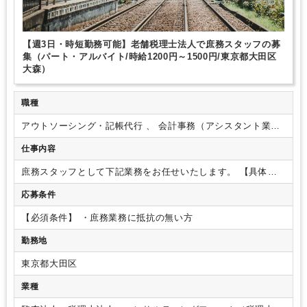
【週3日・時短勤務可能】老舗税理士法人で庶務スタッフの募
集（パート・アルバイト/時給1200円～1500円/東京都大田区
大森）
職種
アウトソーシング・記帳代行 、 会計事務（アシスタント業
務） 、 営業事務・一般事務
仕事内容
庶務スタッフとして下記業務をお任せいたします。
【具体的
な業務内容】
・ファイリング業務
・書類のスキャン、印刷
・
応募条件
資料作成
・郵便対応
・備品管理
・来客、電話対応 等
【ポ
イント】
・業務拡大のための増員募集です。
・開業予定の大
【必須条件】
・庶務業務に抵抗の無い方
森支店での勤務となります。
・クライアントの業種は様々
で、法人・個人のどちらもございます。
・週3日～、時短勤務
勤務地
も可能です。まずはご希望の働き方をご相談ください。
東京都大田区
業種