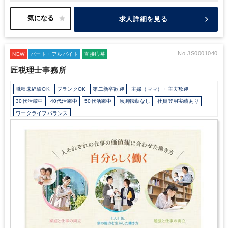
その家族の方が、幸せになるようお客様の役に立つことを通じ､
事
務所の価値を上げる取り組みをしております｡
【 社員の方の幸せ
求人詳細を見る
の定義､一番重視されるものは 】
・子育てなど家庭が一番
・税理
士試験など勉強が一番
・技術習得や専門性向上など仕事が一番
な
ど 人それぞれ【 一番 】は違います｡
ただ､子育て･税理士試験･専
門性向上のいずれも､
･時間的に裕福であること
･金銭的に裕福で
No.JS0001040
NEW
パート・アルバイト
直接応募
あること
が重要であると考えております｡
だから､【 定時帰りで､
匠税理士事務所
好待遇な事務所 】にこだわります!
【 ビジョン実現のため高付加
価値への取り組み 】
定時帰りで､好待遇な事務所 には短時間で利
職種未経験OK
ブランクOK
第二新卒歓迎
主婦（ママ）・主夫歓迎
益を生み出す必要があります｡
そこで弊所は､以下業務で付加価値
を生み出します｡
① 独自システムの納税シミュレーション
② 税額
30代活躍中
40代活躍中
50代活躍中
原則転勤なし
社員登用実績あり
控除･再編など高い専門性による高度税務
③ 正確な試算表･決算書
ワークライフバランス
による資金調達･財務支援
④ 経営コンサルティング
これらの仕事
会計士/税理士試験受験生歓迎（仕事をしながら勉強できます）
週数日OK
は難しい仕事ですが､
お客様にご好評ですので弊所では積極的に提
案し､
付加価値を生み出します。
また、パート入所で2年で上記が
週数日OK（出勤日数相談可能）
週3日からOK
週4日勤務
週5日勤務
出来るようになり
正社員で活躍中の方もいますし、
全員が難しい
時短勤務の相談OK
勤務開始時間の相談OK
勤務終了時間の相談OK
朝遅め
仕事に挑戦したいわけでなく､
基礎資料のみ作りたいという要望に
定時早め
16時以前退社OK
フルタイム
1日5時間以内でもOK
時短OK
も対応し､チームとして機能することを重視しております｡
これら
高付加価値の仕事をチーム対応するため､
税理士事務所･会計事務
1日7時間未満勤務OK
残業なし
扶養控除内
駅から徒歩5分以内
所の一人当たりの平均売上は800万前後といわれますが､
弊所では
オフィスカジュアルOK
休憩室あり
バイク・自転車通勤OK
2倍～3倍近い生産性を実現しており､
これらを通じ､様々な一番が
少人数の職場（所属部門の人数3人以下）
研修・資格取得支援
実現できる十人十色を
匠税理士事務所の採用求人の方針にしてい
ます｡
そして､高付加価値の源は､【人材の質】です｡
これら【高度
教育環境が充実
社内システム等のOJT
業務手順等のOJT
な専門性】と【高い技術の仕事】は､優秀な人材により実現できま
業界知識・専門用語等のOJT
土日祝休み
完全週休2日制
す｡
弊所は､【 世界４大会計事務所出身の税理士 】と､
ハイキャリ