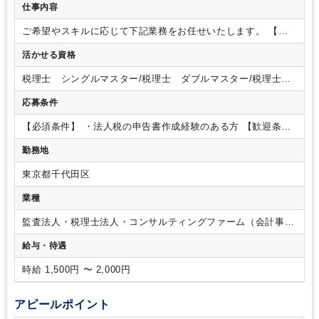
仕事内容
ご希望やスキルに応じて下記業務をお任せいたします。
【具
体的な業務内容】
・法人税申告書作成業務（上場子会社、中
活かせる資格
小中堅会社）
・四半期決算、未払税金計算業務（上場子会
社）・・・希望に応じて
・法人顧問業務
・事業承継コンサル
税理士 シングルマスター/税理士 ダブルマスター/税理士試
ティング業務
・株価算定業務
・相続税申告業務 等
※基本的
験 １科目合格/税理士試験 ２科目合格/税理士試験 ３科目
に入力業務はございません。
応募条件
合格/税理士試験 ４科目合格
【必須条件】
・法人税の申告書作成経験のある方
【歓迎条
件】
・税理士科目合格者
勤務地
東京都千代田区
業種
監査法人・税理士法人・コンサルティングファーム（会計事務
所）
給与・待遇
時給 1,500円 〜 2,000円
アピールポイント