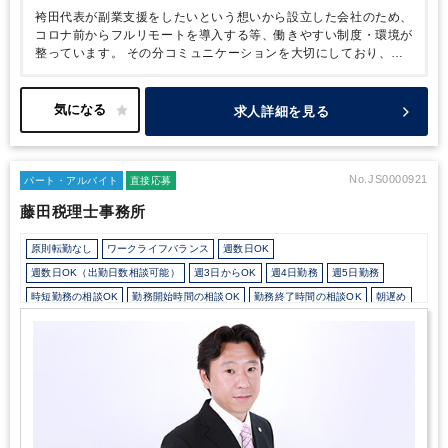
袴田代表が副業支援をしたいという想いから設立した会社のため、
コロナ前からフルリモートを導入する等、働きやすい制度・環境が
整っています。
その分コミュニケーションを大切にしており、能
動的に質問できる方、積極的に業務に取り組める方を求めていま
す。
ブランクから復帰される方、働き方を変えたい方には大変お
すすめの求人です。
求人詳細を見る
No.JS0000921
パート・アルバイト
直接応募
藤田税理士事務所
原則転勤なし
ワークライフバランス
週数日OK
週数日OK（出勤日数相談可能）
週3日からOK
週4日勤務
週5日勤務
時短勤務の相談OK
勤務開始時間の相談OK
勤務終了時間の相談OK
朝遅め
10時以降出社OK
定時早め
16時以前退社OK
フルタイム
1日5時間以内でもOK
時短OK
1日7時間未満勤務OK
9時30分出社OK
残業なし
扶養控除内
駅から徒歩5分以内
ルーティンワークがメイン
社内システム等のOJT
土日祝休み
平日休みあり
EXCELのスキルが活かせる
財務応援