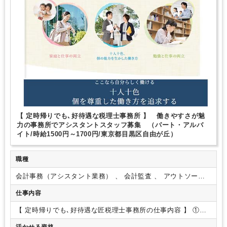
1日7時間未満勤務OK
残業なし
扶養控除内
駅から徒歩5分以内
オフィスカジュアルOK
休憩室あり
ドリンクサービスあり
バイク・自転車通勤OK
少人数の職場（所属部門の人数3人以下）
ルーティンワークがメイン
研修・資格取得支援
教育環境が充実
社内システム等のOJT
業務手順等のOJT
業界知識・専門用語等のOJT
土日祝休み
完全週休2日制
EXCELのスキルが活かせる
英語力不要
弥生会計
e-Tax
【 定時帰りでも､好待遇な税理士事務所 】 働きやすさが魅
力の事務所でアシスタントスタッフ募集 （パート・アルバ
イト/時給1500円～1700円/東京都目黒区自由が丘）
職種
会計事務（アシスタント業務） 、 会計監査 、 アウトソーシ
ング・記帳代行
仕事内容
【 定時帰りでも､好待遇な匠税理士事務所の仕事内容 】
①自
動記帳システムを利用した会計処理
②年末調整・法定調書・