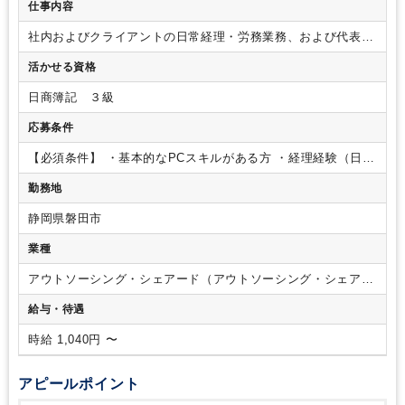
仕事内容
社内およびクライアントの日常経理・労務業務、および代表の
サポート業務をお願いします。
【具体的な業務内容】
・請求
活かせる資格
書発行
・送金、納税業務
・給与明細発行
・会計、給与ソフト
への入力業務
・その他代表のサポート
【ポイント】
・案件増
日商簿記 ３級
加による増員募集です。
・プロジェクトごとにチーム制をと
っているため、わからないことがあればメンバーにサポートし
応募条件
てもらえる環境です。
・入社時より完全リモート勤務、シフ
トも柔軟にご相談可能なため、仕事と子育て・介護・プライベ
【必須条件】
・基本的なPCスキルがある方
・経理経験（日常
ートの時間を両立できる環境です。本社は東京、支店は静岡に
経理レベル）または労務経験（給与計算、社会保険関連手続
勤務地
ございますが、働く場所は問いません。
・業務量も能力やス
き）がある方
【求める人物像】
・積極的に自らコミュニケー
キル、希望に応じてご相談可能です。やる気があれば未経験業
ションが取れる方
静岡県磐田市
務にも挑戦していただけます。
業種
アウトソーシング・シェアード（アウトソーシング・シェアー
ドサービス）
給与・待遇
時給 1,040円 〜
アピールポイント