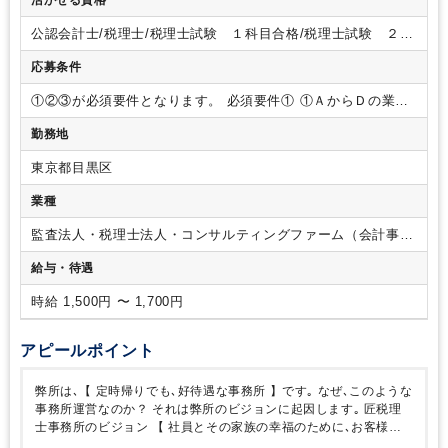
活かせる資格
償却資産税
③年商５千万円までのお客様の月次決算
＜仕事内
容について＞
①からスタートし④を完了し会計部に異動しま
公認会計士/税理士/税理士試験 １科目合格/税理士試験 ２科
す。
前職の経験と適正により、
入社時に④からスタートの方
目合格/税理士試験 ３科目合格/税理士試験 ４科目合格/日商
もいれば①からスタートの方もいます。
③と④の仕事は、入
応募条件
簿記 １級/日商簿記 ２級
社後研修・レビュー制度があります。
【ポイント】
■魅力
①
残業なし！
確定申告などの繁忙期も残業はございません！
少
①②③が必須要件となります。
必須要件①
①ＡからＤの業種
し暇が良い状態と考えており、多めの人員構成で対応してお
で正社員経験が３年以上ある方
Ａ：会計事務所
Ｂ：上場
勤務地
り、
今回も忙しくならないように募集をしております。
正社
企業の経理や財務・税務
Ｃ：金融機関･コンサル会社・公務
員含め、スタッフは全く残業なく、帰宅しています。
もし残
員（税務）
Ｄ：上記に準ずる仕事
Ｅ：税理士受験生のみ
東京都目黒区
業された場合は、全額支給いたします！
②就業日数・勤務時
経験不問､科目合格者限定
必須要件②
②次のいずれかの資格が
間相談可
週4日～週5日
9:00～14:00、9:00～15:00、9:00～
ある方
・税理士試験 １科目以上合格
・日商簿記 ２級以
業種
16:00などご事情に合わせて柔軟にご対応いただけます！
③研
上合格
必須要件③
③大卒又は税理士専門学校卒 以上
修制度が充実しております！
会計業務や法人税に関する研修
監査法人・税理士法人・コンサルティングファーム（会計事務
やブランクのある方に向けた研修などもご用意しております。
所）
給与・待遇
ご自身のペースに合わせて、無理なく研修を受講いただきま
す。
■雰囲気
所内では黙々と作業していただく環境です。
お
時給 1,500円 〜 1,700円
互いが助け合う仲間意識を大切にしており、ご家庭や勉強と両
立しやすい環境を整えております。
その他、個人の負担を減
らすために「チーム制」を導入しておりますので、
急なお休
アピールポイント
みでも柔軟にご対応いただけます。
お子様が小さいうちはパ
ートスタッフとして勤務され、
大きくなられたら正社員（モ
弊所は､【 定時帰りでも､好待遇な事務所 】です｡
なぜ､このような
デル給与700万）に勤務形態を変更される方も
可能な働きやす
事務所運営なのか？
それは弊所のビジョンに起因します｡
匠税理
い事務所です。
士事務所のビジョン
【 社員とその家族の幸福のために､お客様利
益 と 企業価値の最大化を行う 】
匠税理士事務所では､スタッフと