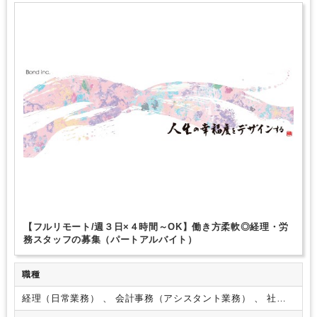
週3日からOK
時短勤務の相談OK
勤務開始時間の相談OK
勤務終了時間の相談OK
朝遅め
10時以降出社OK
定時早め
16時以前退社OK
1日5時間以内でもOK
時短OK
残業なし
シフト勤務
Wワーク可能（副業禁止規定なし）
少人数の職場（所属部門の人数3人以下）
ルーティンワークがメイン
社内システム等のOJT
業務手順等のOJT
土日祝休み
EXCELのスキルが活かせる
弥生会計
freee
e-Tax
【フルリモート/週３日×４時間～OK】働き方柔軟◎経理・労
務スタッフの募集（パートアルバイト）
職種
経理（日常業務） 、 会計事務（アシスタント業務） 、 社会
保険・給与