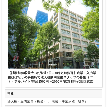
時短勤務の相談OK
勤務開始時間の相談OK
勤務終了時間の相談OK
朝遅め
10時以降出社OK
定時早め
16時以前退社OK
フルタイム
1日5時間以内でもOK
時短OK
1日7時間未満勤務OK
9時30分出社OK
残業なし
残業少なめ
残業月10時間未満
残業20時間未満
駅から徒歩5分以内
オフィスカジュアルOK
ドリンクサービスあり
パーテーション区切りあり
少人数の職場（所属部門の人数3人以下）
研修・資格取得支援
教育環境が充実
社内システム等のOJT
業務手順等のOJT
土日祝休み
弥生会計
freee
e-Tax
【試験前休暇最大1か月/週3日～×時短勤務可】残業・入力業
務ほぼなしの事務所で法人税顧問業務スタッフの募集（パー
ト・アルバイト/時給1500円～2000円/東京都千代田区東京）
職種
法人税・顧問業務（税務） 、 相続・事業承継（税務）