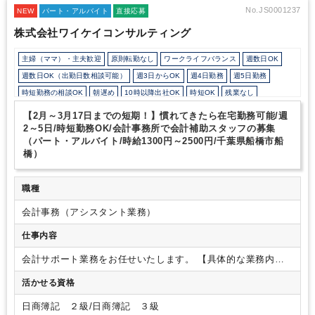
らっしゃり、丁寧に教えていただけます。
・席は固定席です。
No.JS0001237
NEW
パート・アルバイト
直接応募
株式会社ワイケイコンサルティング
主婦（ママ）・主夫歓迎
原則転勤なし
ワークライフバランス
週数日OK
週数日OK（出勤日数相談可能）
週3日からOK
週4日勤務
週5日勤務
時短勤務の相談OK
朝遅め
10時以降出社OK
時短OK
残業なし
駅から徒歩5分以内
ルーティンワークがメイン
研修・資格取得支援
【2月～3月17日までの短期！】慣れてきたら在宅勤務可能/週
教育環境が充実
社内システム等のOJT
業務手順等のOJT
2～5日/時短勤務OK/会計事務所で会計補助スタッフの募集
（パート・アルバイト/時給1300円～2500円/千葉県船橋市船
業界知識・専門用語等のOJT
土日祝休み
完全週休2日制
橋）
EXCELのスキルが活かせる
英語力不要
弥生会計
職種
会計事務（アシスタント業務）
仕事内容
会計サポート業務をお任せいたします。
【具体的な業務内
容】
・会計ソフトへの入力業務
・Excelを用いた集計
・電話
活かせる資格
対応
・来客対応
・発送物準備
・書類整理
※ご経験や就業日
数によって可能な量をお任せします。
※慣れてきたら、決算
日商簿記 ２級/日商簿記 ３級
や申告業務のサポートもお願いします。
【働き方について】