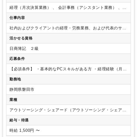
したビルに移転しました。ビルの角部屋に位置しており、2面がガ
ラス張りで日差しがよく入ります。窓からは皇居や四季折々の街路
経理（月次決算業務） 、 会計事務（アシスタント業務） 、
樹、イルミネーションが見えることもございます。お昼時はキッチ
社会保険・給与
仕事内容
ンカーも来ます！
社内およびクライアントの経理・労務業務、および代表のサポ
ート業務をお願いします。
【具体的な業務内容】
・日常経理
活かせる資格
～月次決算業務
・労務（給与計算等の他に就業規則関連、助
成金申請なども含みます）
・スタッフが担当する業務の進捗
日商簿記 ２級
管理
・スタッフが担当する日常経理業務のチェック業務
【ポ
イント】
・案件増加による増員募集です。
・担当していただ
応募条件
くクライアントは、スタートアップ企業なども含め様々です。
担当数については、ご就業いただける時間などにあわせて調整
【必須条件】
・基本的なPCスキルがある方
・経理経験（月次
いたします。
・入社時より完全リモート勤務、シフトも柔軟
決算レベル）、労務経験（給与計算、社会保険関連手続き、各
勤務地
にご相談可能なため、仕事と子育て、介護などのプライベート
種申請経験）をそれぞれ3年以上お持ちの方で基本的なことは
の時間とを両立できる環境です。本社は東京、支店は静岡にご
お一人で完結できる方
【歓迎条件】
・簿記2級以上の資格をお
静岡県磐田市
ざいますが、働く場所は問いません。
・業務量も能力やスキ
持ちの方
【求める人物像】
・積極的に自らコミュニケーショ
ル、希望に応じてご相談可能です。
・クライアントとのやり
ンが取れる方
業種
取り、そして社内のやり取りも『slack』を使用しておりま
す。業務状況なども逐一報告し合える状態を整え、円滑な業務
アウトソーシング・シェアード（アウトソーシング・シェアー
の進行を叶えております。
テキストでのやり取りだけではな
ドサービス）
給与・待遇
く、『zoom』も使用してコミュニケーションをとることもご
ざいます。
・業務マニュアルも完備しており、不明点もすぐ
時給 1,500円 〜
に解決ができる環境を整えております。