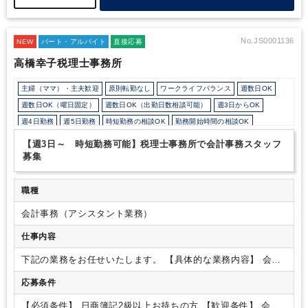
待ちしております。
No.JS0001136
NEW
パート・アルバイト
直接応募
高橋幸子税理士事務所
主婦（ママ）・主夫歓迎
原則転勤なし
ワークライフバランス
週数日OK
週数日OK（曜日固定）
週数日OK（出勤日数相談可能）
週3日からOK
週4日勤務
週5日勤務
時短勤務の相談OK
勤務開始時間の相談OK
勤務終了時間の相談OK
朝遅め
定時早め
フルタイム
【週3日～ 時短勤務可能】税理士事務所で会計事務スタッフ
1日5時間以内でもOK
時短OK
1日7時間未満勤務OK
9時30分出社OK
募集
残業なし
駅から徒歩5分以内
オフィスカジュアルOK
ルーティンワークがメイン
社内システム等のOJT
業務手順等のOJT
職種
業界知識・専門用語等のOJT
土日祝休み
完全週休2日制
会計事務（アシスタント業務）
EXCELのスキルが活かせる
弥生会計
freee
仕事内容
下記の業務をお任せいたします。
【具体的な業務内容】
会計
入力業務
給与計算補助業務
簡単な資料作成
事務所の事務作業
応募条件
その他付随する作業
【ポイント】
残業なし
時短勤務可能 時
短の場合には就業時間もフレックスに対応します。
パートア
【必須条件】
日商簿記2級以上お持ちの方
【歓迎条件】
会計