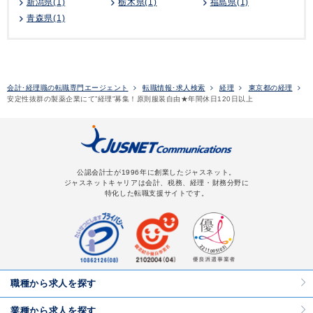
新潟県(1)
栃木県(1)
福島県(1)
青森県(1)
会計･経理職の転職専門エージェント
転職情報･求人検索
経理
東京都の経理
安定性抜群の製薬企業にて”経理”募集！原則服装自由★年間休日120日以上
公認会計士が1996年に創業したジャスネット。
ジャスネットキャリアは会計、税務、経理・財務分野に
特化した転職支援サイトです。
職種から求人を探す
業種から求人を探す