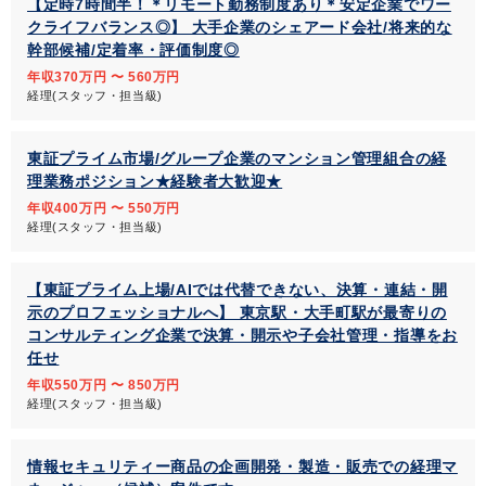
【定時7時間半！＊リモート勤務制度あり＊安定企業でワー
クライフバランス◎】 大手企業のシェアード会社/将来的な
幹部候補/定着率・評価制度◎
年収370万円 〜 560万円
経理(スタッフ・担当級)
東証プライム市場/グループ企業のマンション管理組合の経
理業務ポジション★経験者大歓迎★
年収400万円 〜 550万円
経理(スタッフ・担当級)
【東証プライム上場/AIでは代替できない、決算・連結・開
示のプロフェッショナルへ】 東京駅・大手町駅が最寄りの
コンサルティング企業で決算・開示や子会社管理・指導をお
任せ
年収550万円 〜 850万円
経理(スタッフ・担当級)
情報セキュリティー商品の企画開発・製造・販売での経理マ