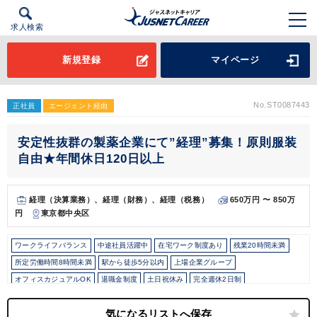
求人検索
新規登録
マイページ
No.ST0087443
正社員
エージェント経由
安定性抜群の製薬企業にて”経理”募集！原則服装
自由★年間休日120日以上
経理（決算業務）、経理（財務）、経理（税務）
650万円 〜 850万
円
東京都中央区
ワークライフバランス
中途社員活躍中
在宅ワーク制度あり
残業20時間未満
所定労働時間8時間未満
駅から徒歩5分以内
上場企業グループ
オフィスカジュアルOK
退職金制度
土日祝休み
完全週休2日制
年間休日120日以上