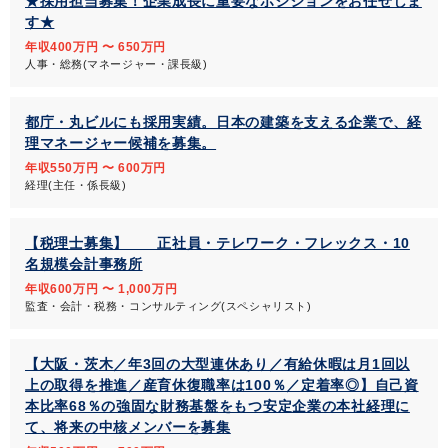
★採用担当募集！企業成長に重要なポジションをお任せしま
す★
年収400万円 〜 650万円
人事・総務(マネージャー・課長級)
都庁・丸ビルにも採用実績。日本の建築を支える企業で、経
理マネージャー候補を募集。
年収550万円 〜 600万円
経理(主任・係長級)
【税理士募集】 正社員・テレワーク・フレックス・10
名規模会計事務所
年収600万円 〜 1,000万円
監査・会計・税務・コンサルティング(スペシャリスト)
【大阪・茨木／年3回の大型連休あり／有給休暇は月1回以
上の取得を推進／産育休復職率は100％／定着率◎】自己資
本比率68％の強固な財務基盤をもつ安定企業の本社経理に
て、将来の中核メンバーを募集