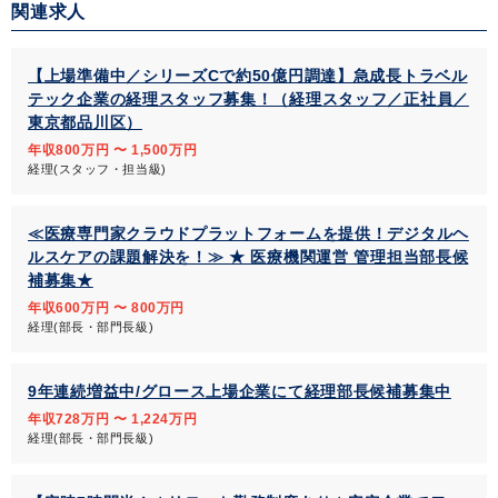
関連求人
【上場準備中／シリーズCで約50億円調達】急成長トラベル
テック企業の経理スタッフ募集！（経理スタッフ／正社員／
東京都品川区）
年収800万円 〜 1,500万円
経理(スタッフ・担当級)
≪医療専門家クラウドプラットフォームを提供！デジタルヘ
ルスケアの課題解決を！≫ ★ 医療機関運営 管理担当部長候
補募集★
年収600万円 〜 800万円
経理(部長・部門長級)
9年連続増益中/グロース上場企業にて経理部長候補募集中
年収728万円 〜 1,224万円
経理(部長・部門長級)