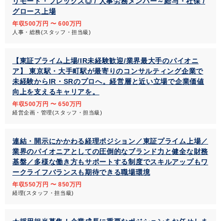
リモート・フレックス◎ / 人事労務メンバー～給与・社保 /
グロース上場
年収500万円 〜 600万円
人事・総務(スタッフ・担当級)
【東証プライム上場/IR未経験歓迎/業界最大手のパイオニ
ア】 東京駅・大手町駅が最寄りのコンサルティング企業で
未経験からIR・SRのプロへ。経営層と近い立場で企業価値
向上を支えるキャリアを。
年収500万円 〜 650万円
経営企画・管理(スタッフ・担当級)
連結・開示にかかわる経理ポジション／東証プライム上場／
業界のパイオニアとしての圧倒的なブランド力と健全な財務
基盤／多様な働き方もサポートする制度でスキルアップもワ
ークライフバランスも期待できる職場環境
年収550万円 〜 850万円
経理(スタッフ・担当級)