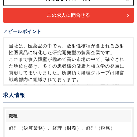
この求人に問合せる
アピールポイント
当社は、医薬品の中でも、放射性核種が含まれる放射
性医薬品に特化した研究開発型の製薬企業です。
これまで参入障壁が極めて高い市場の中で、確立され
た地位を築き、多くの患者様の健康と核医学の発展に
貢献してまいりました。所属頂く経理グループは経営
戦略部内に組織されております。
少量多品種製造・多様な設備投資・顧客（医療機関・
卸）を抱える中、経営中枢に近い立場から、正確な経
求人情報
営状況の把握や、適正なコスト水準の達成に向けた原
価管理などに意欲的に取り組んでいただける方を歓迎
いたします。
職種
経理（決算業務）、経理（財務）、経理（税務）