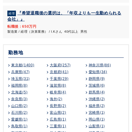
『希望退職後の選択は、「年収よりも一生勤められる
経理
会社」』
転職後：650万円
製造業 / 経理（決算業務） / I.Kさん 40代以上 男性
勤務地
東京都(1400)
大阪府(257)
神奈川県(86)
兵庫県(47)
京都府(41)
愛知県(34)
埼玉県(31)
千葉県(29)
静岡県(9)
福岡県(8)
滋賀県(8)
茨城県(6)
北海道(5)
岐阜県(4)
群馬県(4)
奈良県(3)
海外(2)
沖縄県(2)
山口県(2)
長野県(2)
福井県(2)
石川県(2)
富山県(2)
宮崎県(1)
愛媛県(1)
広島県(1)
岡山県(1)
鳥取県(1)
三重県(1)
山梨県(1)