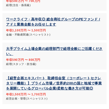
年収500万円 〜 700万円
経理(主任・係長級)
ワークライフ・高年収◎ 総合商社グループのPEファンド /
アドミ業務全般をお任せします
年収1,100万円 〜 1,500万円
金融・不動産関連(スペシャリスト)
大手プライム上場企業の経理部門で経理全般にご活躍くださ
い。
年収590万円 〜 800万円
経理(スタッフ・担当級)
【経営企画エキスパート_取締役会室（コーポレートセクレ
タリー機能）】プライム市場／世界約200の国と地域で事業
を展開しているグローバル企業/柔軟な働き方が可能◎
年収1,500万円 〜 1,700万円
経営企画・管理(スペシャリスト)