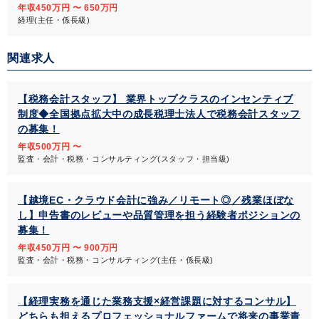
年収450万円 〜 650万円
経理(主任・係長級)
関連求人
【税務会計スタッフ】 業界トップクラスのインセンティブ
制度◆全国拠点拡大中の成長税理士法人で税務会計スタッフ
の募集！
年収500万円 〜
監査・会計・税務・コンサルティング(スタッフ・担当級)
【越境EC・クラウド会計に強み／リモート◎／残業ほぼな
し】申告書のレビューや品質管理を担う経験者ポジションの
募集！
年収450万円 〜 900万円
監査・会計・税務・コンサルティング(主任・係長級)
【経理実務を通じた業務支援×経営課題に対するコンサル】
どちらも担えるプロフェッショナルファームで将来の事業責