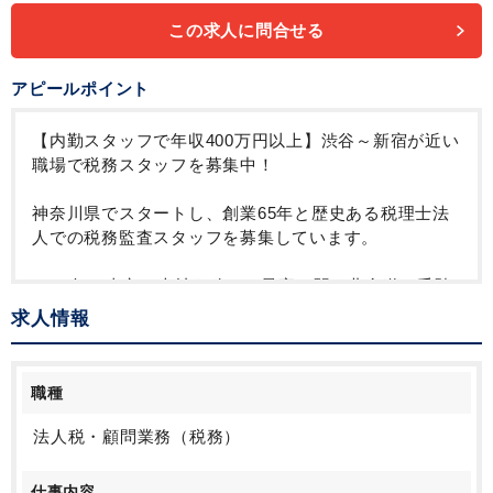
この求人に問合せる
アピールポイント
【内勤スタッフで年収400万円以上】渋谷～新宿が近い
職場で税務スタッフを募集中！
神奈川県でスタートし、創業65年と歴史ある税理士法
人での税務監査スタッフを募集しています。
2019年に東京に本社を移し、最寄り駅は北参道・千駄
ヶ谷・代々木と、新宿も渋谷も近い、落ち着いて品の
求人情報
ある場所にオフィスを構えています。
完全内勤の入力スタッフにて、20件ほどのクライアン
職種
トを担当していただく想定ですが、TKCクラウド会計
システムを採用しているため、自計化率は80%以上、
法人税・顧問業務（税務）
基本はお客様自身で記帳をしていただくため、業務効
率化をされております。（稀に担当者と同席で企業に
仕事内容