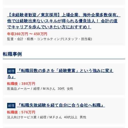
【未経験者歓迎／東京採用】上場企業、海外企業多数保有。
他では経験出来ないスキルが得られる優良法人！ 会計の道
でキャリアを歩んでいきたい方におすすめ！
年収360万円 〜 450万円
監査・会計・税務・コンサルティング(スタッフ・担当級)
転職事例
『転職回数の多さを「経験豊富」という強みに変え
経理
る』
転職後：380万円
医薬品メーカー / 経理 / M.Nさん 30代 女性
『転職失敗経験を経て自分に合う会社へ転職』
経理
転職後：576万円
法人向けサービス業 / 経理 / M.Fさん 40代以上 男性