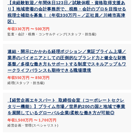
【未経験歓迎／年間休日123日／試験休暇・資格取得支援あ
り】地域密着の会計事務所で、税務・会計のプロを目指せる
税理士補助を募集！（年収330万円～／正社員／川崎市高津
区）
年収330万円 〜 500万円
監査・会計・税務・コンサルティング(スタッフ・担当級)
連結・開示にかかわる経理ポジション／東証プライム上場／
業界のパイオニアとしての圧倒的なブランド力と健全な財務
基盤／多様な働き方もサポートする制度でスキルアップもワ
ークライフバランスも期待できる職場環境
年収550万円 〜 850万円
経理(スタッフ・担当級)
【経営企画エキスパート_取締役会室（コーポレートセクレ
タリー機能）】プライム市場／世界約200の国と地域で事業
を展開しているグローバル企業/柔軟な働き方が可能◎
年収1,500万円 〜 1,700万円
経営企画・管理(スペシャリスト)