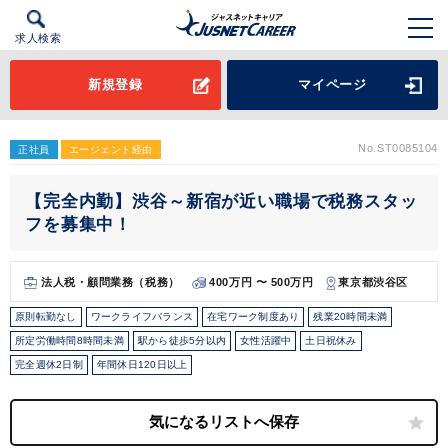
求人検索
新規登録
マイページ
No.ST0085104
正社員
エージェント経由
【完全内勤】渋谷～新宿が近い職場で税務スタッ
フを募集中！
法人税・顧問業務（税務）
400万円 〜 500万円
東京都渋谷区
原則転勤なし
ワークライフバランス
在宅ワーク制度あり
残業20時間未満
所定労働時間8時間未満
駅から徒歩5分以内
女性活躍中
土日祝休み
完全週休2日制
年間休日120日以上