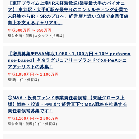
【東証プライム上場/IR未経験歓迎/業界最大手のパイオニ
ア】 東京駅・大手町駅が最寄りのコンサルティング企業で
未経験からIR・SRのプロへ。経営層と近い立場で企業価値
向上を支えるキャリアを。
年収500万円 〜 650万円
経営企画・管理(スタッフ・担当級)
【増員募集/FP&A/年収1,050～1,100万円 + 10% performa
nce-based】有名ラグジュアリーブランドでのFP&Aシニ
アアナリストの募集！
年収1,050万円 〜 1,100万円
経理(主任・係長級)
①M&A・投資ファンド事業責任者候補 【東証グロース上
場】戦略・投資・PMIまで経営直下でM&A戦略を推進する
責任者候補募集です！
年収1,100万円 〜 2,500万円
経営企画・管理(主任・係長級)