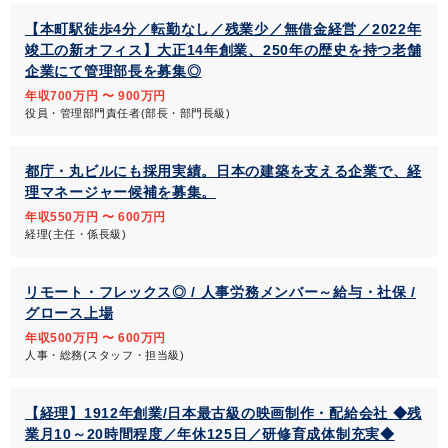
【本町駅徒歩4分／転勤なし／残業少／無借金経営／2022年
竣工の新オフィス】大正14年創業、250年の歴史を持つ老舗
企業にて管理部長を募集◎
年収700万円 〜 900万円
役員・管理部門責任者(部長・部門長級)
都庁・丸ビルにも採用実績。日本の建築を支える企業で、経
理マネージャー候補を募集。
年収550万円 〜 600万円
経理(主任・係長級)
リモート・フレックス◎ / 人事労務メンバー～給与・社保 /
グロース上場
年収500万円 〜 600万円
人事・総務(スタッフ・担当級)
【経理】1912年創業/日本最古級の映画制作・配給会社 ◆残
業月10～20時間程度／年休125日／研修育成体制充実◆