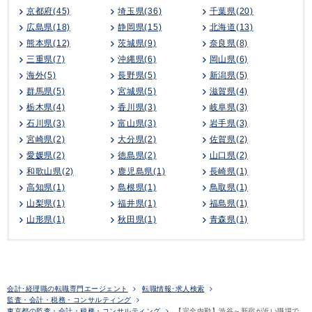
京都府(45)
埼玉県(36)
千葉県(20)
広島県(18)
静岡県(15)
北海道(13)
熊本県(12)
茨城県(9)
奈良県(8)
三重県(7)
沖縄県(6)
岡山県(6)
海外(5)
長野県(5)
新潟県(5)
群馬県(5)
宮城県(5)
滋賀県(4)
栃木県(4)
香川県(3)
岐阜県(3)
石川県(3)
富山県(3)
岩手県(3)
宮崎県(2)
大分県(2)
佐賀県(2)
愛媛県(2)
徳島県(2)
山口県(2)
和歌山県(2)
鹿児島県(1)
長崎県(1)
高知県(1)
島根県(1)
鳥取県(1)
山梨県(1)
福井県(1)
福島県(1)
山形県(1)
秋田県(1)
青森県(1)
会計･経理職の転職専門エージェント
転職情報･求人検索
監査・会計・税務・コンサルティング
東京都の監査・会計・税務・コンサルティング
【完全内勤】渋谷～新宿が近い職場で