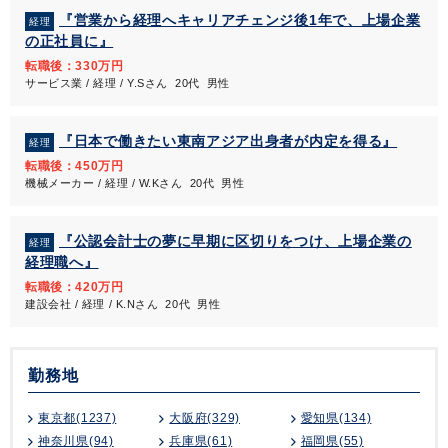
『営業から経理へキャリアチェンジ後1年で、上場企業
経理
の正社員に』
転職後：330万円
サービス業 / 経理 / Y.Sさん 20代 男性
『日本で働きたい東南アジア出身者が内定を得る』
経理
転職後：450万円
機械メーカー / 経理 / W.Kさん 20代 男性
『公認会計士の夢に早期に区切りをつけ、上場企業の
経理
経理職へ』
転職後：420万円
建設会社 / 経理 / K.Nさん 20代 男性
勤務地
東京都(1237)
大阪府(329)
愛知県(134)
神奈川県(94)
兵庫県(61)
福岡県(55)