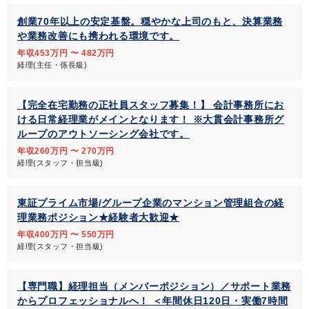
創業70年以上の安定基盤。穏やかな上司のもと、決算業務
や業務改善にも携われる環境です。
年収453万円 〜 482万円
経理(主任・係長級)
【完全在宅勤務の正社員スタッフ募集！】 会計事務所にお
ける日常経理業がメインとなります！ ※大貫会計事務所グ
ループのアウトソーシング会社です。
年収260万円 〜 270万円
経理(スタッフ・担当級)
東証プライム市場/グループ企業のマンション管理組合の経
理業務ポジション★経験者大歓迎★
年収400万円 〜 550万円
経理(スタッフ・担当級)
【専門職】経理担当（メンバーポジション）／サポート業務
からプロフェッショナルへ！ ＜年間休日120日・実働7時間