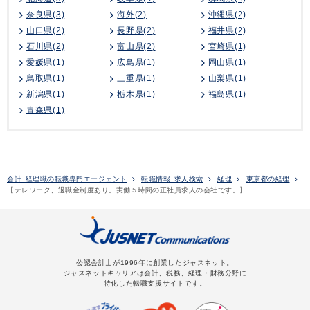
奈良県(3)
海外(2)
沖縄県(2)
山口県(2)
長野県(2)
福井県(2)
石川県(2)
富山県(2)
宮崎県(1)
愛媛県(1)
広島県(1)
岡山県(1)
鳥取県(1)
三重県(1)
山梨県(1)
新潟県(1)
栃木県(1)
福島県(1)
青森県(1)
会計･経理職の転職専門エージェント
転職情報･求人検索
経理
東京都の経理
【テレワーク、退職金制度あり。実働５時間の正社員求人の会社です。】
公認会計士が1996年に創業したジャスネット。
ジャスネットキャリアは会計、税務、経理・財務分野に
特化した転職支援サイトです。