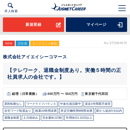
求人検索
新規登録
マイページ
No.ST0084975
NEW
正社員
エージェント経由
株式会社アイエイシーコマース
【テレワーク、退職金制度あり。実働５時間の正
社員求人の会社です。】
経理（日常業務）
400万円 〜 550万円
東京都千代田区
原則転勤なし
ワークライフバランス
中途社員活躍中
直近3年間黒字経営
在宅ワーク制度あり
残業20時間未満
所定労働時間8時間未満
駅から徒歩5分以内
退職金制度
土日祝休み
完全週休2日制
年間休日120日以上