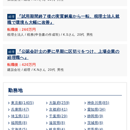
『試用期間終了後の実質解雇から一転、税理士法人就
経理
職で環境も大幅に改善』
転職後：260万円
税理士法人 / 税務(申告書の作成等) / K.Sさん 20代 男性
『公認会計士の夢に早期に区切りをつけ、上場企業の
経理
経理職へ』
転職後：420万円
建設会社 / 経理 / K.Nさん 20代 男性
勤務地
東京都(1405)
大阪府(259)
神奈川県(85)
兵庫県(47)
京都府(41)
愛知県(34)
埼玉県(31)
千葉県(29)
静岡県(9)
福岡県(8)
滋賀県(8)
茨城県(6)
北海道(5)
岐阜県(4)
群馬県(4)