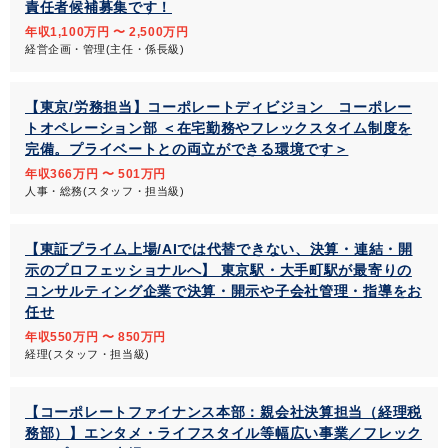
責任者候補募集です！
年収1,100万円 〜 2,500万円
経営企画・管理(主任・係長級)
【東京/労務担当】コーポレートディビジョン コーポレー
トオペレーション部 ＜在宅勤務やフレックスタイム制度を
完備。プライベートとの両立ができる環境です＞
年収366万円 〜 501万円
人事・総務(スタッフ・担当級)
【東証プライム上場/AIでは代替できない、決算・連結・開
示のプロフェッショナルへ】 東京駅・大手町駅が最寄りの
コンサルティング企業で決算・開示や子会社管理・指導をお
任せ
年収550万円 〜 850万円
経理(スタッフ・担当級)
【コーポレートファイナンス本部：親会社決算担当（経理税
務部）】エンタメ・ライフスタイル等幅広い事業／フレック