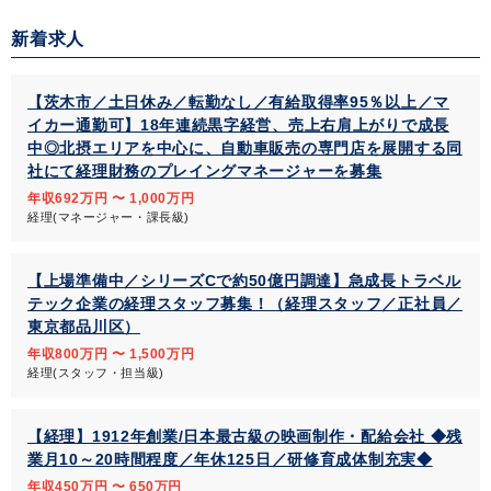
新着求人
【茨木市／土日休み／転勤なし／有給取得率95％以上／マ
イカー通勤可】18年連続黒字経営、売上右肩上がりで成長
中◎北摂エリアを中心に、自動車販売の専門店を展開する同
社にて経理財務のプレイングマネージャーを募集
年収692万円 〜 1,000万円
経理(マネージャー・課長級)
【上場準備中／シリーズCで約50億円調達】急成長トラベル
テック企業の経理スタッフ募集！（経理スタッフ／正社員／
東京都品川区）
年収800万円 〜 1,500万円
経理(スタッフ・担当級)
【経理】1912年創業/日本最古級の映画制作・配給会社 ◆残
業月10～20時間程度／年休125日／研修育成体制充実◆
年収450万円 〜 650万円