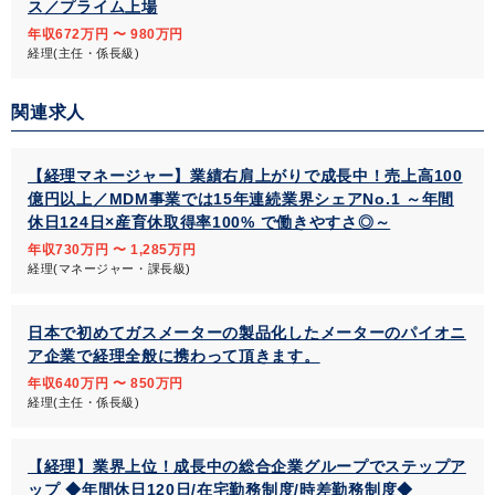
ス／プライム上場
年収672万円 〜 980万円
経理(主任・係長級)
関連求人
【経理マネージャー】業績右肩上がりで成長中！売上高100
億円以上／MDM事業では15年連続業界シェアNo.1 ～年間
休日124日×産育休取得率100% で働きやすさ◎～
年収730万円 〜 1,285万円
経理(マネージャー・課長級)
日本で初めてガスメーターの製品化したメーターのパイオニ
ア企業で経理全般に携わって頂きます。
年収640万円 〜 850万円
経理(主任・係長級)
【経理】業界上位！成長中の総合企業グループでステップア
ップ ◆年間休日120日/在宅勤務制度/時差勤務制度◆