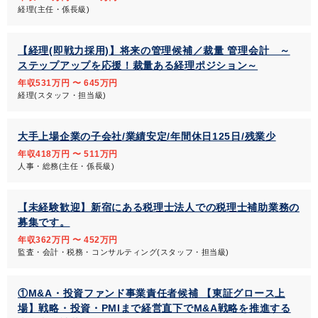
経理(主任・係長級)
【経理(即戦力採用)】将来の管理候補／裁量 管理会計 ～
ステップアップを応援！裁量ある経理ポジション～
年収531万円 〜 645万円
経理(スタッフ・担当級)
大手上場企業の子会社/業績安定/年間休日125日/残業少
年収418万円 〜 511万円
人事・総務(主任・係長級)
【未経験歓迎】新宿にある税理士法人での税理士補助業務の
募集です。
年収362万円 〜 452万円
監査・会計・税務・コンサルティング(スタッフ・担当級)
①M&A・投資ファンド事業責任者候補 【東証グロース上
場】戦略・投資・PMIまで経営直下でM&A戦略を推進する