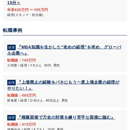
15分＞
年収426万円 〜 505万円
経理(スタッフ・担当級)
転職事例
『MBA知識を生かした“攻めの経理”を求め、グローバ
経理
ル企業へ』
転職後：740万円
小売業 / 経理 / Y.Kさん 30代 男性
『上場廃止の経験をバネにもう一度上場企業の経理が
経理
やりたい！』
転職後：460万円
飲食業 / 経理 / D.Wさん 40代以上 男性
『模擬面接で万全の対策を練り苦手な面接に臨む』
経理
転職後：470万円
保険会社 / 経理 / K.Tさん 30代 男性