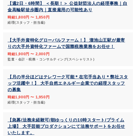
【週2日・6時間】 ＜長期！＞ 公益財団法人の経理事務｜白
金高輪駅徒歩圏内｜直接雇用の可能性あり
時給1,800円 〜 1,850円
経理(スタッフ・担当級)
【大手外資特化グローバルファーム！】 溜池山王駅が最寄
りの大手外資特化ファームで国際税務業務をお任せ！
時給1,900円 〜 2,000円
監査・会計・税務・コンサルティング(スペシャリスト)
【月の半分ほどはテレワーク可能＊在宅手当あり＊弊社スタ
ッフ活躍中！】 大手自然エネルギー企業での経理スタッフ
の募集
時給1,900円 〜 1,950円
経理(スタッフ・担当級)
【急募/法務未経験可/朝ゆっくりの10時スタート/プライム
上場】 大手芸能プロダクションにて法務サポートをお任せ
いたします。