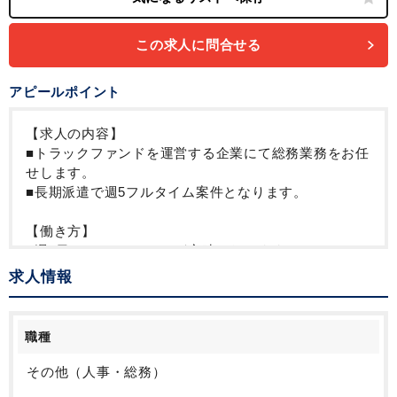
この求人に問合せる
アピールポイント
【求人の内容】
■トラックファンドを運営する企業にて総務業務をお任
せします。
■長期派遣で週5フルタイム案件となります。
【働き方】
■週5日10：00～18：00が定時となります。
求人情報
【企業の特徴】
■服装はオフィスカジュアル
■広々としたオフィスで就業いただきます。おしゃれな
職種
休憩室も完備しています。
その他（人事・総務）