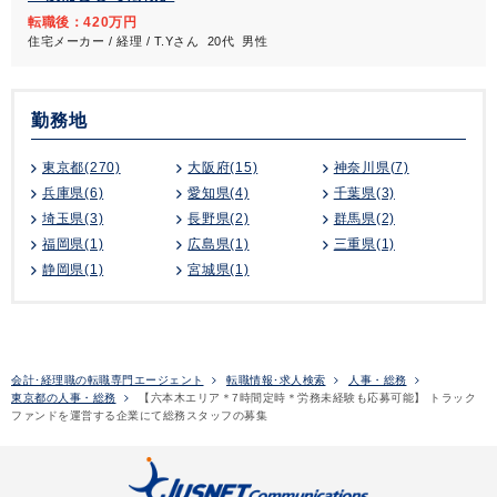
転職後：420万円
住宅メーカー / 経理 / T.Yさん 20代 男性
勤務地
東京都(270)
大阪府(15)
神奈川県(7)
兵庫県(6)
愛知県(4)
千葉県(3)
埼玉県(3)
長野県(2)
群馬県(2)
福岡県(1)
広島県(1)
三重県(1)
静岡県(1)
宮城県(1)
会計･経理職の転職専門エージェント
転職情報･求人検索
人事・総務
東京都の人事・総務
【六本木エリア＊7時間定時＊労務未経験も応募可能】 トラック
ファンドを運営する企業にて総務スタッフの募集