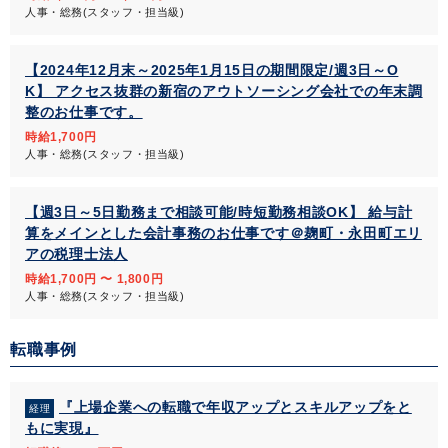
人事・総務(スタッフ・担当級)
【2024年12月末～2025年1月15日の期間限定/週3日～O
K】 アクセス抜群の新宿のアウトソーシング会社での年末調
整のお仕事です。
時給1,700円
人事・総務(スタッフ・担当級)
【週3日～5日勤務まで相談可能/時短勤務相談OK】 給与計
算をメインとした会計事務のお仕事です＠麹町・永田町エリ
アの税理士法人
時給1,700円 〜 1,800円
人事・総務(スタッフ・担当級)
転職事例
『上場企業への転職で年収アップとスキルアップをと
経理
もに実現』