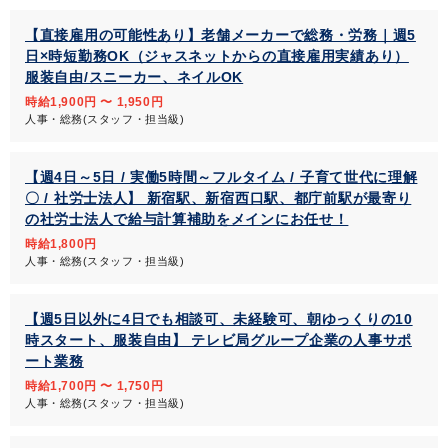
【直接雇用の可能性あり】老舗メーカーで総務・労務｜週5
日×時短勤務OK（ジャスネットからの直接雇用実績あり）
服装自由/スニーカー、ネイルOK
時給1,900円 〜 1,950円
人事・総務(スタッフ・担当級)
【週4日～5日 / 実働5時間～フルタイム / 子育て世代に理解
〇 / 社労士法人】 新宿駅、新宿西口駅、都庁前駅が最寄り
の社労士法人で給与計算補助をメインにお任せ！
時給1,800円
人事・総務(スタッフ・担当級)
【週5日以外に4日でも相談可、未経験可、朝ゆっくりの10
時スタート、服装自由】 テレビ局グループ企業の人事サポ
ート業務
時給1,700円 〜 1,750円
人事・総務(スタッフ・担当級)