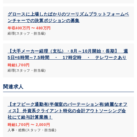
グロースに上場したばかりのツーリズムプラットフォームベ
ンチャーでの決算ポジションの募集
年収400万円 〜 480万円
経理(スタッフ・担当級)
【大手メーカー経理（支払）・8月～10月開始・長期】 週
5日×6時間～7.5時間 ・ 17時定時 ・ テレワークあり
時給1,700円
経理(スタッフ・担当級)
関連求人
【オフピーク通勤有/半個室のパーテーション有/綺麗なオフ
ィス】 外資系クライアント特化の会計アウトソーシング会
社にて給与計算業務！
時給1,700円 〜 2,000円
人事・総務(スタッフ・担当級)