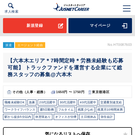
求人検索
新規登録
マイページ
No.HT0087603
派遣
エージェント経由
【六本木エリア＊7時間定時＊労務未経験も応募
可能】 トラックファンドを運営する企業にて総
務スタッフの募集@六本木
その他（人事・総務）
1650円 〜 1750円
東京都港区
職種未経験OK
急募
20代活躍中
30代活躍中
40代活躍中
交通費別途支給
ワークライフバランス
週5日勤務
フルタイム
残業少なめ
残業月10時間未満
駅から徒歩5分以内
休憩室あり
オフィスが分煙
土日祝休み
弥生会計