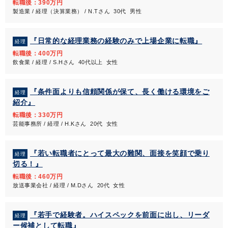
転職後：390万円
製造業 / 経理（決算業務） / N.Tさん 30代 男性
『日常的な経理業務の経験のみで上場企業に転職』
経理
転職後：400万円
飲食業 / 経理 / S.Hさん 40代以上 女性
『条件面よりも信頼関係が保て、長く働ける環境をご
経理
紹介』
転職後：330万円
芸能事務所 / 経理 / H.Kさん 20代 女性
『若い転職者にとって最大の難関、面接を笑顔で乗り
経理
切る！』
転職後：460万円
放送事業会社 / 経理 / M.Dさん 20代 女性
『若手で経験者。ハイスペックを前面に出し、リーダ
経理
ー候補として転職』