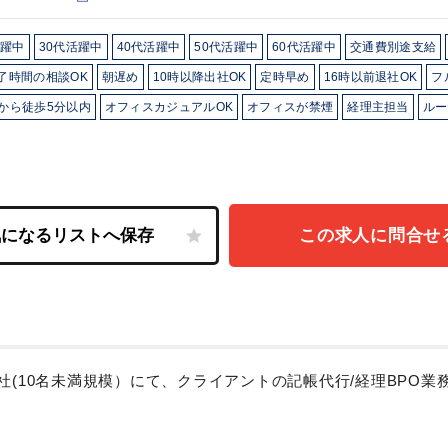
活躍中
30代活躍中
40代活躍中
50代活躍中
60代活躍中
交通費別途支給
了時間の相談OK
朝遅め
10時以降出社OK
定時早め
16時以前退社OK
フ
から徒歩5分以内
オフィスカジュアルOK
オフィスが禁煙
経理主担当
ルー
この求人に問合せ
社(10名未満規模）にて、クライアントの記帳代行/経理BPO