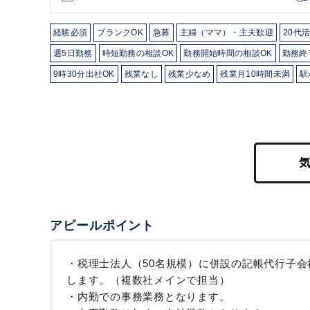
経験必須
ブランクOK
急募
主婦（ママ）・主夫歓迎
20代
週5日勤務
時短勤務の相談OK
勤務開始時間の相談OK
勤務終
9時30分出社OK
残業なし
残業少なめ
残業月10時間未満
駅
完全週休2日制
freee
アピールポイント
・税理士法人（50名規模）に併設の記帳代行子会
します。（複数社メインで担当）
・内勤での事務業務となります。