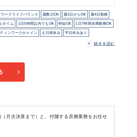
ワークライフバランス
週数日OK
週3日からOK
週4日勤務
ルタイム
1日5時間以内でもOK
時短OK
1日7時間未満勤務OK
ティンワークがメイン
土日祝休み
平日休みあり
続きを読む
る
業務（月次決算まで）と、付随する庶務業務をお任せ