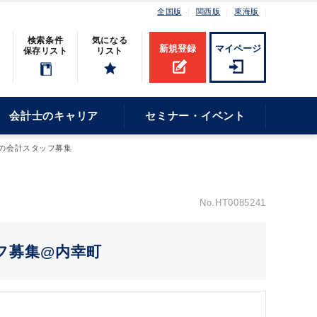
全国版
関西版
東海版
検索条件
気になる
新規登録
マイページ
保存リスト
リスト
会計士のキャリア
セミナー・イベント
の会計スタッフ募集
No.HT0085241
フ募集@内幸町