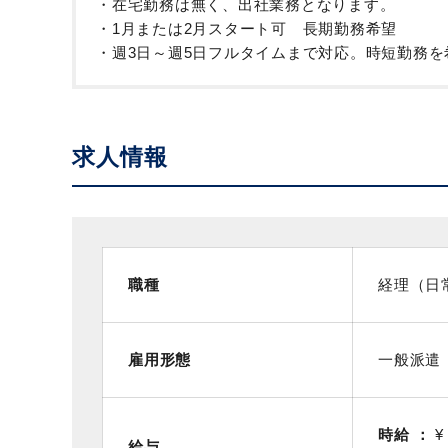
・在宅勤務は無く、出社業務となります。
・1月または2月スタート可 長期勤務希望
・週3日～週5日フルタイムまで対応。時短勤務
求人情報
職種
経理（日
雇用形態
一般派遣
時給
¥
給与