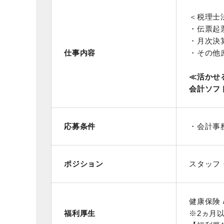
＜税理士
・伝票起票
・月次決
仕事内容
・その他
≪活かせ
会計ソフ
応募条件
・会計事
ポジション
スタッフ
健康保険 /
福利厚生
※2ヵ月