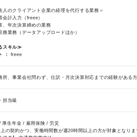
法人のクライアント企業の経理を代行する業務＞
会計入力（freee）
算、年次決算締めの業務
庶務業務（データアップロードほか）
るスキル≫
ト
freee
務所、事業会社問わず、仕訳・月次決算対応までの経験がある
・担当級
 厚生年金 / 雇用保険 / 労災
以上の契約かつ、実働時間数が週20時間以上の方が対象となりま