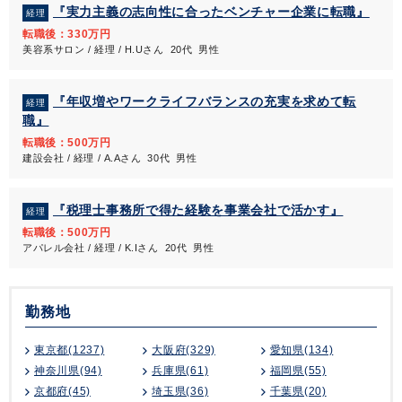
『実力主義の志向性に合ったベンチャー企業に転職』
経理
転職後：330万円
美容系サロン / 経理 / H.Uさん 20代 男性
『年収増やワークライフバランスの充実を求めて転
経理
職』
転職後：500万円
建設会社 / 経理 / A.Aさん 30代 男性
『税理士事務所で得た経験を事業会社で活かす』
経理
転職後：500万円
アパレル会社 / 経理 / K.Iさん 20代 男性
勤務地
東京都(1237)
大阪府(329)
愛知県(134)
神奈川県(94)
兵庫県(61)
福岡県(55)
京都府(45)
埼玉県(36)
千葉県(20)