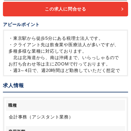
ルーティンワークがメイン
社内システム等のOJT
業務手順等のOJT
この求人に問合せる
業界知識・専門用語等のOJT
土日祝休み
EXCELのスキルが活かせる
英語力不要
弥生会計
TKC
アピールポイント
・東京駅から徒歩5分にある税理士法人です。
・クライアント先は飲食業や医療法人が多いですが、
多種多様な業種に対応しております。
北は北海道から、南は沖縄まで、いらっしゃるので
お打ち合わせ等は主にZOOMで行っております。
・週3～4日で、週20時間ほど勤務していただく想定で
す。
勤務時間や日数はご相談可能ですので、まずはご希
求人情報
望をお聞かせください。
・事務所業務（記帳代行～決算を組むまで、又は申告
業務の補助）のある方の応募をお待ちしております。
職種
・禁煙/オフィスカジュアル/男女別トイレ/掃除なし
会計事務（アシスタント業務）