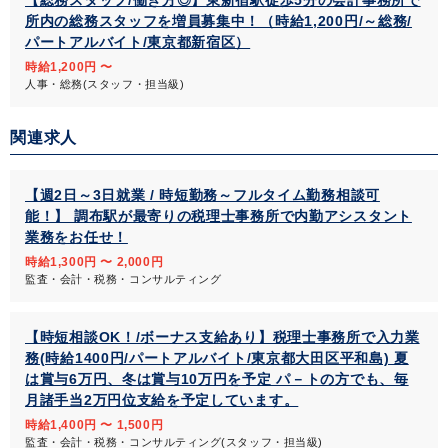
【総務スタッフ/働き方◎】東新宿駅徒歩5分の会計事務所で
所内の総務スタッフを増員募集中！（時給1,200円/～総務/
パートアルバイト/東京都新宿区）
時給1,200円 〜
人事・総務(スタッフ・担当級)
関連求人
【週2日～3日就業 / 時短勤務～フルタイム勤務相談可
能！】 調布駅が最寄りの税理士事務所で内勤アシスタント
業務をお任せ！
時給1,300円 〜 2,000円
監査・会計・税務・コンサルティング
【時短相談OK！/ボーナス支給あり】税理士事務所で入力業
務(時給1400円/パートアルバイト/東京都大田区平和島) 夏
は賞与6万円、冬は賞与10万円を予定 パ－トの方でも、毎
月諸手当2万円位支給を予定しています。
時給1,400円 〜 1,500円
監査・会計・税務・コンサルティング(スタッフ・担当級)