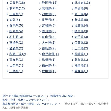
広島県(18)
静岡県(15)
北海道(13)
熊本県(12)
茨城県(9)
奈良県(8)
三重県(7)
沖縄県(6)
岡山県(6)
海外(5)
長野県(5)
新潟県(5)
群馬県(5)
宮城県(5)
滋賀県(4)
栃木県(4)
香川県(3)
岐阜県(3)
石川県(3)
富山県(3)
岩手県(3)
宮崎県(2)
大分県(2)
佐賀県(2)
愛媛県(2)
徳島県(2)
山口県(2)
和歌山県(2)
鹿児島県(1)
長崎県(1)
高知県(1)
島根県(1)
鳥取県(1)
山梨県(1)
福井県(1)
福島県(1)
山形県(1)
秋田県(1)
青森県(1)
会計･経理職の転職専門エージェント
転職情報･求人検索
監査・会計・税務・コンサルティング
東京都の監査・会計・税務・コンサルティング
【時短相談可！週3～4日OK】税理士法
人にて税理士補助業務