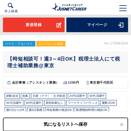
求人検索
新規登録
マイページ
No.CT0063324
パート・アルバイト
エージェント経由
【時短相談可！週3～4日OK】税理士法人にて税
理士補助業務@東京
会計事務（アシスタント業務）
1200円
東京都千代田区
経験必須
急募
主婦（ママ）・主夫歓迎
20代活躍中
30代活躍中
50代活躍中
60代活躍中
原則転勤なし
ワークライフバランス
週数日OK
週3日からOK
週4日勤務
時短勤務の相談OK
勤務開始時間の相談OK
勤務終了時間の相談OK
朝遅め
10時以降出社OK
定時早め
16時以前退社OK
1日5時間以内でもOK
駅から徒歩5分以内
オフィスカジュアルOK
オフィスが禁煙
少人数の職場（所属部門の人数3人以下）