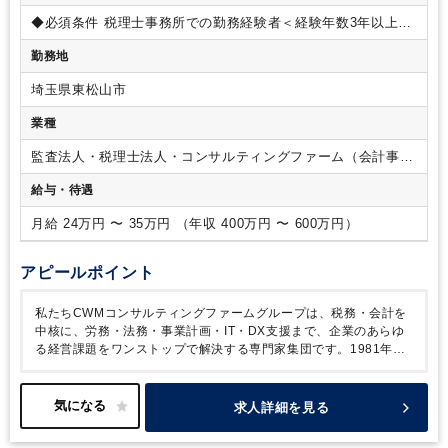
の協力体制のもとクライアント企業を支援しています。
ビジ
◆必須条件
税理士事務所での勤務経験者＜経験年数3年以上＞
ネスチャットツール、RPAなどの導入により、クライアント企
・税務監査や関連書類の作成が可能であれば、経験1～2年で
業とのコミュニケーション強化・社内における業務の生産性向
勤務地
も可
・一般企業での決算・申告業務の実務経験者も歓迎
上を進めています。
＜取扱業務＞
税務顧問（法人・個人） 税
※税理士資格の有無、科目合格の有無は問うていません
◆歓
務調査 相続対策・相続税申告 事業承継支援 組織再編 企業再
埼玉県東松山市
迎条件
税理士
生支援 公益法人 医業経営支援 経理アウトソーシング セカン
業種
ドオピニオン
経営計画策定・進捗確認支援
＜使用システム＞
TKC
＜使用ソフト＞弥生会計、マネーフォワード／Chatwork
監査法人・税理士法人・コンサルティングファーム（会計事務
／kintone
所）
給与・待遇
月給 24万円 〜 35万円 （年収 400万円 〜 600万円）
アピールポイント
私たちCWMコンサルティングファームグループは、税務・会計を
中核に、労務・法務・事業計画・IT・DX支援まで、企業のあらゆ
る経営課題をワンストップで解決する専門家集団です。1981年の
設立以来、埼玉県を中心に約400社以上のクライアントを支援して
います。
近年、新卒や異業種出身の未経験者が多数入社し、組織
に活気が溢れる一方で、彼らを牽引し、クライアントに対するより
求人詳細を見る
高度なコンサルティングを実現するための「経験豊富なコア人材」
の採用が急務となっています。
さらにこのたび、大宮本社に加え