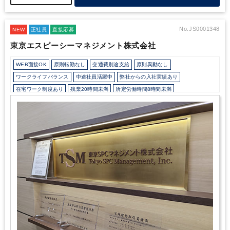
将来的に代表税理士の右腕としてマネジメント業務や営業・広報業
務にも深く関与できる機会もあります。
＜働く環境について＞
地
元密着でクライアントとの関係性を非常に大事にしています。
所
長は穏やかなお人柄で、相談しやすい環境が整っています。
No.JS0001348
NEW
正社員
直接応募
東京エスピーシーマネジメント株式会社
WEB面接OK
原則転勤なし
交通費別途支給
原則異動なし
ワークライフバランス
中途社員活躍中
弊社からの入社実績あり
在宅ワーク制度あり
残業20時間未満
所定労働時間8時間未満
駅から徒歩5分以内
オフィスカジュアルOK
研修・資格取得支援
土日祝休み
完全週休2日制
年間休日120日以上
不動産に強み