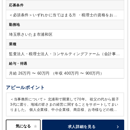
理士試験 １科目合格/税理士試験 ２科目合格/税理士試験
応募条件
３科目合格/税理士試験 ４科目合格/日商簿記 ２級
＜必須条件＞いずれかに当てはまる方
・税理士の資格をお持
ちの方（科目合格および試験勉強中の方も可）
・事務所でメ
勤務地
ンバーマネジメントの経験がある方
＜歓迎要件＞
・地元密着
でクライアントとの密な関係を大切にしたい方
・事務所でパ
埼玉県さいたま市浦和区
ートナーをめざしたい方
・将来的に事務所の経営に携わって
みたいとお考えの方
・資格取得を目指されている方
業種
監査法人・税理士法人・コンサルティングファーム（会計事務
所）
給与・待遇
月給 26万円 〜 60万円 （年収 400万円 〜 900万円）
アピールポイント
＜当事務所について＞
北浦和で開業して70年。
祖父の代から親子
3代に渡り、地域の皆さまの経営に関することをサポートしてまい
りました。
個人企業様、中小企業様、商店様、お寺様などの税務
をはじめ、
相続のご相談など多岐に渡り対応させていただいてお
ります。
今後は様々なお客様のお悩みを解決するために、
より多
岐にわたって悩みを解決できるよう、体制を整えてまいります。
求人詳細を見る