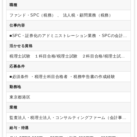
職種
ファンド・SPC（税務） 、 法人税・顧問業務（税務）
仕事内容
■SPC・証券化のアドミニストレーション業務
・SPCの会計事
務（各種決算に係る会計帳簿・計算書等の作成）・SPCの税務
活かせる資格
事務（法人税・地方税・消費税申告書等の作成）
・SPCの商
事法務事務（匿名組合契約書等の作成）・SPCの会計税務意見
税理士試験 １科目合格/税理士試験 ２科目合格/税理士試
書の作成・SPCの会計監査業務
・SPCの設立当に係る諸事
験 ３科目合格/税理士試験 ４科目合格/日商簿記 １級/日商
務・台帳作成・キャッシュマネジメント、案件の条件交渉など
応募条件
簿記 ２級/日商簿記 ３級
■必須条件
・税理士科目合格者
・税務申告書の作成経験
勤務地
東京都港区
業種
監査法人・税理士法人・コンサルティングファーム（会計事務
所）
給与・待遇