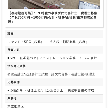
【在宅勤務可能】SPC特化の事務所にて会計士・税理士募集
（年収700万円～1000万円/会計・税務/正社員/東京都港区赤
坂）
職種
ファンド・SPC（税務） 、 法人税・顧問業務（税務）
仕事内容
■SPC・証券化のアドミニストレーション業務
・SPCの会計事
務（各種決算に係る会計帳簿・計算書等の作成）・SPCの税務
活かせる資格
事務（法人税・地方税・消費税申告書等の作成）
・SPCの商
事法務事務（匿名組合契約書等の作成）・SPCの会計税務意見
公認会計士/公認会計士試験 論文式合格・会計士補/税理士
書の作成・SPCの会計監査業務
・SPCの設立当に係る諸事
務・台帳作成・キャッシュマネジメント、案件の条件交渉など
応募条件
■必須条件
・税理士または公認会計士
・税務申告書の作成経
験
勤務地
東京都港区