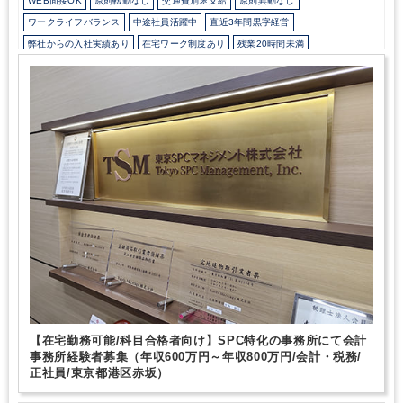
WEB面接OK
原則転勤なし
交通費別途支給
原則異動なし
ワークライフバランス
中途社員活躍中
直近3年間黒字経営
弊社からの入社実績あり
在宅ワーク制度あり
残業20時間未満
所定労働時間8時間未満
駅から徒歩5分以内
オフィスカジュアルOK
研修・資格取得支援
土日祝休み
完全週休2日制
年間休日120日以上
不動産に強み
【在宅勤務可能/科目合格者向け】SPC特化の事務所にて会計
事務所経験者募集（年収600万円～年収800万円/会計・税務/
正社員/東京都港区赤坂）