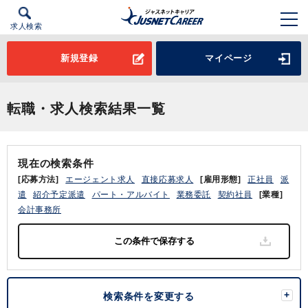
求人検索
新規登録
マイページ
転職・求人検索結果一覧
現在の検索条件
[応募方法]
エージェント求人
直接応募求人
[雇用形態]
正社員
派
遣
紹介予定派遣
パート・アルバイト
業務委託
契約社員
[業種]
会計事務所
検索条件を変更する