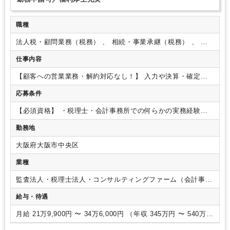
職種
法人税・顧問業務（税務） 、 相続・事業承継（税務） 、 そ
の他（コンサルティング）
仕事内容
【顧客への営業業務・解約対応なし！】
入力や決算・確定申
告補助や顧客先対応等、ご経験をふまえて幅広くお任せしま
応募条件
す。
お客様は全国・業種も多岐にわたるため幅広い経験やス
キルを磨けます。
◎会計ソフト（弥生会計）への仕訳入力及
【必須資格】
・税理士・会計事務所での何らかの実務経験を
び仕訳精査
◎月次・年次決算、税務申告書作成、各申告業務
お持ちの方
※担当をもって顧問先対応をされていた方を想定
◎顧客企業からの問い合わせ対応（税務相談・節税対策のご提
勤務地
しています。
案）等
入社後は当社の業務に慣れることからスタート。係長
クラスの採用となるため、即戦力として徐々に既存取引先の顧
大阪府大阪市中央区
客を担当していただきます。また、一般社員からの書類チェッ
業種
クや指示等もお任せします。
顧客先は全国にありますが、電
話やメール・Web会議などでやりとりするため顧客訪問はほと
監査法人・税理士法人・コンサルティングファーム（会計事務
んどありません。
【ポイント】
・当法人は中小企業を中心に
所）
全国各地にクライアントがあり、多種多様な業種、個人・法人
給与・待遇
などの事業形態も様々です。売上1～2億円規模のクライアント
が多いですが、中には売上20億円ほどのお客様もいらっしゃい
月給 21万9,900円 〜 34万6,000円 （年収 345万円 〜 540万
ます。
・プライベートと両立したい方やこれまでのご経験を
円）