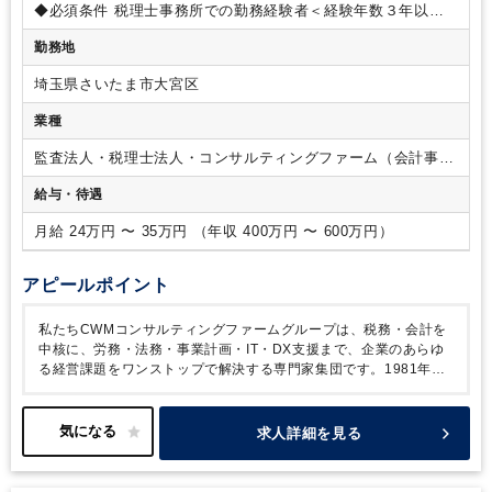
務調査 相続対策・相続税申告 事業承継支援 組織再編 企業再
◆必須条件
税理士事務所での勤務経験者＜経験年数３年以上
生支援 公益法人 医業経営支援 経理アウトソーシング セカン
＞
・税務監査や関連書類の作成が可能であれば、経験1～2
勤務地
ドオピニオン
経営計画策定・進捗確認支援
＜使用システム＞
年でも可
※税理士資格の有無、科目合格の有無は問うてい
TKC
＜使用ソフト＞弥生会計、マネーフォワード／Chatwork
ません
◆歓迎条件
税理士
埼玉県さいたま市大宮区
／kintone
業種
監査法人・税理士法人・コンサルティングファーム（会計事務
所）
給与・待遇
月給 24万円 〜 35万円 （年収 400万円 〜 600万円）
アピールポイント
私たちCWMコンサルティングファームグループは、税務・会計を
中核に、労務・法務・事業計画・IT・DX支援まで、企業のあらゆ
る経営課題をワンストップで解決する専門家集団です。1981年の
設立以来、埼玉県を中心に約400社以上のクライアントを支援して
います。
近年、新卒や異業種出身の未経験者が多数入社し、組織
に活気が溢れる一方で、彼らを牽引し、クライアントに対するより
求人詳細を見る
高度なコンサルティングを実現するための「経験豊富なコア人材」
の採用が急務となっています。
さらにこのたび、大宮本社に加え
て、創業の地である「東松山オフィス」を新築移転いたしました。