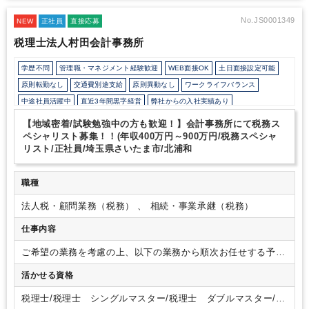
社員の様々なライフステージを考慮し、長く働き続けられる職場環
境を常に検討しています。
◇リフレッシュ休暇の30分単位取得可
No.JS0001349
NEW
正社員
直接応募
能
◇税理士試験前には短時間勤務申請可能
◇大手資格学校の講座
税理士法人村田会計事務所
を法人割引利用にて受講可能
◇税理士試験の試験費用の半額補助
（規程あり）
◇男性の育休取得実績あり
◇お子さんの夏休みに短
学歴不問
管理職・マネジメント経験歓迎
WEB面接OK
土日面接設定可能
時間勤務申請可能
～福利厚生欄に他の制度も記載しておりますの
で、是非ご覧ください～
【3】公平な人事評価制度
母体が社労士
原則転勤なし
交通費別途支給
原則異動なし
ワークライフバランス
法人ということもあり、当法人の働き方も法令順守です。そのた
中途社員活躍中
直近3年間黒字経営
弊社からの入社実績あり
め、深夜まで続く勤務や休日出勤などはありません。ワークライフ
所定労働時間8時間未満
自動車通勤OK
研修・資格取得支援
土日祝休み
バランスを保ちながら、しっかりと業務に取組んでいただけます。
【地域密着/試験勉強中の方も歓迎！】会計事務所にて税務ス
評価制度については全社員に公平な評価を目指しています。もちろ
完全週休2日制
地域密着
顧客開拓にノウハウあり
ペシャリスト募集！！(年収400万円～900万円/税務スペシャ
んキャリアアップについても同様です。
例えば…
・自らチャレン
リスト/正社員/埼玉県さいたま市/北浦和
資産税（相続・事業承継）に強み
ダブルライセンス(公認会計士＋税理士等）
ジできる昇格試験を年に1回実施
・新たな制度を思いついたら会社
不動産に強み
ITに強み
に提案できる制度あり など…
是非、CACグループの一員として
一緒に働いてみませんか？
ご応募お待ちしております。
職種
法人税・顧問業務（税務） 、 相続・事業承継（税務）
仕事内容
ご希望の業務を考慮の上、以下の業務から順次お任せする予定
です。
・スタッフのマネジメント
・税務相談業務
・巡回監査
活かせる資格
業務
・税務申告業務（相続税業務含む）
・スポット案件対応
業務（立ち上げ・相続・IPOコンサルティング等）
税理士/税理士 シングルマスター/税理士 ダブルマスター/税