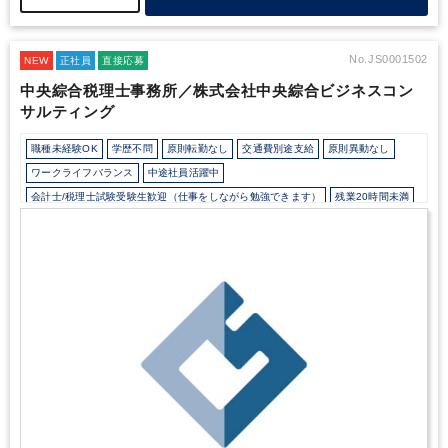
的に推進しており、歴史と成長性の両方を兼ね備えた環境です。
＜仕事の魅力＞
日々の税務処理だけではなく、財務コンサルティ
ングや相続・事業承継など、幅広い領域に携わることができます。
地元で長く続く企業や資産家のお客様に対し、経営課題の解決や次
No.JS0001502
NEW
正社員
直接応募
世代への承継支援など、経営や人生に深く関わるサポートができる
中央綜合税理士事務所／株式会社中央綜合ビジネスコン
ことが大きなやりがいです。
＜会社のアピールポイント＞
税務会
サルティング
計にとどまらず、事業承継、財務コンサルティング、M&Aなど幅
広い業務経験を積めることが大きな魅力です。
約12名の少数精鋭
体制のため、代表や先輩社員との距離も近く、相談しやすい風通し
職種未経験OK
学歴不問
原則転勤なし
交通費別途支給
原則異動なし
の良い環境の中で、専門知識や実務経験をスピーディーに身につけ
ワークライフバランス
中途社員活躍中
ることができます。
また、残業時間は比較的少なく、夏季休暇・
会計士/税理士試験受験生歓迎（仕事をしながら勉強できます）
残業20時間未満
年末年始休暇もあるため、有給休暇と組み合わせて長期休暇を取得
する社員も多くいます。
プライベートとの両立がしやすく、資格
所定労働時間8時間未満
駅から徒歩5分以内
オフィスカジュアルOK
試験の勉強時間も確保しやすいため、働きながらスキルアップ・資
少人数の職場（所属部門の人数3人以下）
完全週休2日制
格取得を目指したい方にも適した環境です。
資産税（相続・事業承継）に強み
独自サービス
ダブルライセンス(公認会計士＋税理士等）