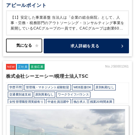
いかしてプレイヤーとしてさらに成長したい方、将来マネジメ
アピールポイント
ントにチャレンジしたい方におすすめの求人です。
【公平な
人事評価制度】
社員一人ひとりを公平に評価する人事評価制
【1】安定した事業基盤
当法人は「企業の総合病院」として、人
度をご紹介します！
◆自己申告制度
仕事に対しての頑張りや
事・労務・税務部門のアウトソーシング・コンサルティング事業を
今後の展望など、自分の「想い」を会社に伝えられる制度。あ
展開しているCACグループの一員です。CACグループは創業60年
なたの声を聞かせてください。
◆社内提案制度
「新サービ
を超え、全国36拠点に展開中。
累計導入実績100万以上で業界ト
ス」や「より良い社内制度」などのアイデアを会社に提案でき
ップクラスのノウハウを保有。当社はグループの一員として、会員
る制度です。
◆成績優秀者表彰制度
全社員の「モチベーショ
企業の成長を人事・労務・税務の側面から徹底サポートしていま
求人詳細を見る
ンアップ」と「努力の結果への報奨」として成績優秀者を表
す。税務にとどまらないサービスをグループで提供しているので、
彰。年に1回実施。
◆CAC未来会議
CACの未来について部
幅広い知識を身に付けていただけます。
【2】充実した福利厚生
署・社歴関係なく話し合う会議です。ここから誕生した社内制
社員の様々なライフステージを考慮し、長く働き続けられる職場環
度も多数あります！
境を常に検討しています。
◇リフレッシュ休暇の30分単位取得可
No.JS0001361
NEW
正社員
直接応募
能
◇税理士試験前には短時間勤務申請可能
◇大手資格学校の講座
株式会社シーエーシー/税理士法人TSC
を法人割引利用にて受講可能
◇税理士試験の試験費用の半額補助
（規程あり）
◇男性の育休取得実績あり
◇お子さんの夏休みに短
学歴不問
管理職・マネジメント経験歓迎
WEB面接OK
原則転勤なし
時間勤務申請可能
～福利厚生欄に他の制度も記載しておりますの
で、是非ご覧ください～
【3】公平な人事評価制度
母体が社労士
交通費別途支給
原則異動なし
ワークライフバランス
法人ということもあり、当法人の働き方も法令順守です。そのた
女性管理職登用実績有り
中途社員活躍中
独占求人
残業20時間未満
め、深夜まで続く勤務や休日出勤などはありません。ワークライフ
駅から徒歩5分以内
オフィスカジュアルOK
バランスを保ちながら、しっかりと業務に取組んでいただけます。
評価制度については全社員に公平な評価を目指しています。もちろ
Wワーク可能（副業禁止規定なし）
研修・資格取得支援
退職金制度
んキャリアアップについても同様です。
是非、CACグループの一
育児・託児支援制度
土日祝休み
完全週休2日制
年間休日120日以上
員として一緒に働いてみませんか？
ご応募お待ちしております。
総合力（Big４～準大手）
顧客開拓にノウハウあり
独自サービス