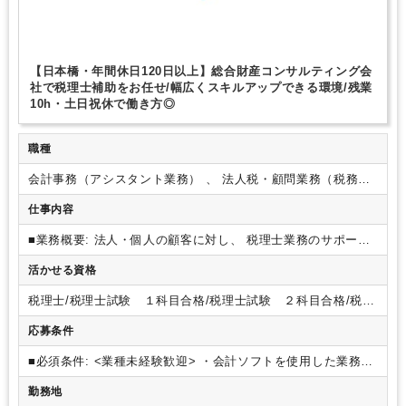
【日本橋・年間休日120日以上】総合財産コンサルティング会
社で税理士補助をお任せ/幅広くスキルアップできる環境/残業
10h・土日祝休で働き方◎
職種
会計事務（アシスタント業務） 、 法人税・顧問業務（税務）
、 相続・事業承継（税務）
仕事内容
■業務概要:
法人・個人の顧客に対し、 税理士業務のサポート
を中心に幅広い業務を担当いただきます。
■担当業務詳細
記
活かせる資格
帳代行やデータ入力を中心に作業を行って頂きますが、 巡回
監査や経営アドバイスを行うメンバーのサポートも含めて対応
税理士/税理士試験 １科目合格/税理士試験 ２科目合格/税理
頂きたいと思っています。
・税務、会計業務全般 (資料作成、
士試験 ３科目合格/税理士試験 ４科目合格/日商簿記 １級/
各種申請、 月次作業、 決算業務等)
・書類作成補助
・巡回監
応募条件
日商簿記 ２級/日商簿記 ３級/社会保険労務士/宅地建物取引
査や経営アドバイス、コンサルティング業務
・事業承継対策
主任者
株価計算およびシミュレーション/事業承継策の立案 / 実行ス
■必須条件:
<業種未経験歓迎>
・会計ソフトを使用した業務に
ケジュールの作成
・相続対策 相続税試算/相続税対策の概要立
従事していた方※JDL操作できれば、なお可
■歓迎条件:
・決
勤務地
案・実行スケジュールの作成
※ご経験に合わせて業務をお任
算書の作成経験がある方※JDL操作できれば、なお可
・自力で