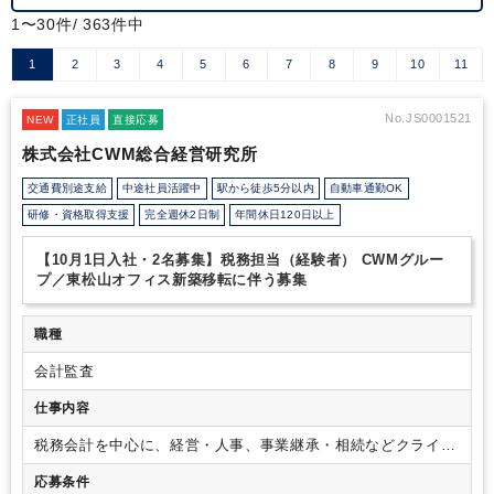
1〜30件/ 363件中
1
2
3
4
5
6
7
8
9
10
11
No.JS0001521
NEW
正社員
直接応募
株式会社CWM総合経営研究所
交通費別途支給
中途社員活躍中
駅から徒歩5分以内
自動車通勤OK
研修・資格取得支援
完全週休2日制
年間休日120日以上
【10月1日入社・2名募集】税務担当（経験者） CWMグルー
プ／東松山オフィス新築移転に伴う募集
職種
会計監査
仕事内容
税務会計を中心に、経営・人事、事業継承・相続などクライア
ント企業の経営課題をサポート。また、採用、人材育成といっ
応募条件
た領域はCWMコンサルティングファームのパートナー企業と