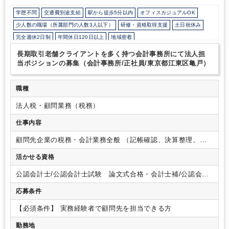
格を達成しているスタッフや、仕事をしながら科目合格のためコツ
学歴不問
交通費別途支給
駅から徒歩5分以内
オフィスカジュアルOK
コツと勉強をしているスタッフも在籍していますので、
切磋琢磨
しながら、仕事と勉強の両立を図れる環境となっております。
ぜ
少人数の職場（所属部門の人数3人以下）
研修・資格取得支援
土日祝休み
ひ前向きにご応募ご検討ください。
完全週休2日制
年間休日120日以上
地域密着
長期取引老舗クライアントを多く持つ会計事務所にて法人担
当ポジションの募集（会計事務所/正社員/東京都江東区亀戸）
職種
法人税・顧問業務（税務）
仕事内容
顧問先企業の税務・会計業務全般
（記帳確認、決算整理、給
与計算など）
1社を丸ごと担当
活かせる資格
公認会計士/公認会計士試験 論文式合格・会計士補/公認会計
士試験 短答式合格/税理士/税理士 シングルマスター/税理
応募条件
士 ダブルマスター/税理士試験 １科目合格/税理士試験 ２
科目合格/税理士試験 ３科目合格/税理士試験 ４科目合格
【必須条件】
実務経験者で顧問先を担当できる方
勤務地