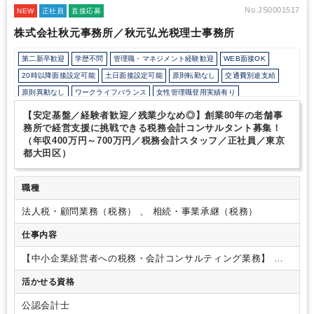
この新築移転を契機とした東松山オフィスのさらなる飛躍と、大宮
No.JS0001517
NEW
正社員
直接応募
本社の体制強化を同時に推し進めるため、私たちの理念に共感し、
株式会社秋元事務所／秋元弘光税理士事務所
共に拠点の中核としてご活躍いただける経験者の方を【大宮3名・
東松山2名】の体制でお迎えしたいと考えております。
詳しくは、
第二新卒歓迎
学歴不問
管理職・マネジメント経験歓迎
WEB面接OK
会社説明動画をご視聴ください！
https://www.youtube.com/watch?v=tf3TARQJhCs
20時以降面接設定可能
土日面接設定可能
原則転勤なし
交通費別途支給
原則異動なし
ワークライフバランス
女性管理職登用実績有り
中途社員活躍中
直近3年間黒字経営
直近3年間退職者なし
残業20時間未満
【安定基盤／経験者歓迎／残業少なめ◎】創業80年の老舗事
所定労働時間8時間未満
駅から徒歩5分以内
自動車通勤OK
務所で経営支援に挑戦できる税務会計コンサルタント募集！
（年収400万円～700万円／税務会計スタッフ／正社員／東京
研修・資格取得支援
退職金制度
土日祝休み
完全週休2日制
都大田区）
年間休日120日以上
地域密着
資産税（相続・事業承継）に強み
ダブルライセンス(公認会計士＋税理士等）
職種
法人税・顧問業務（税務） 、 相続・事業承継（税務）
仕事内容
【中小企業経営者への税務・会計コンサルティング業務】
中
小企業の経営者に対し、税務・会計を中心としたサポートを行
活かせる資格
っていただきます。
これまでのご経験やスキルに応じて、で
きる業務からお任せし、当法人での業務の流れやお客様対応に
公認会計士
慣れていただきます。
＜主な業務内容＞
・クライアント対応