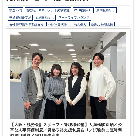
学歴不問
管理職・マネジメント経験歓迎
WEB面接OK
原則転勤なし
交通費別途支給
原則異動なし
ワークライフバランス
女性管理職登用実績有り
中途社員活躍中
独占求人
残業20時間未満
駅から徒歩5分以内
オフィスカジュアルOK
Wワーク可能（副業禁止規定なし）
研修・資格取得支援
退職金制度
育児・託児支援制度
土日祝休み
完全週休2日制
年間休日120日以上
総合力（Big４～準大手）
顧客開拓にノウハウあり
独自サービス
医療に強み
建設に強み
不動産に強み
コンビニに強み
芸能・芸術、クリエイティブ分野に強み
FCに強み
美容に強み
飲食に強み
貿易に強み
接骨・整骨院に強み
製造に強み
【大阪・税務会計スタッフ～管理職候補】天満橋駅直結／公
平な人事評価制度／資格取得支援制度あり／試験前に短時間
勤務申請可／福利厚生充実