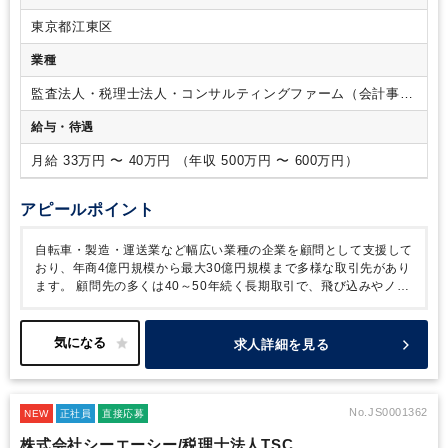
東京都江東区
業種
監査法人・税理士法人・コンサルティングファーム（会計事務
所）
給与・待遇
月給 33万円 〜 40万円 （年収 500万円 〜 600万円）
アピールポイント
自転車・製造・運送業など幅広い業種の企業を顧問として支援して
おり、年商4億円規模から最大30億円規模まで多様な取引先があり
ます。
顧問先の多くは40～50年続く長期取引で、飛び込みやノル
マはなく、紹介中心の信頼関係を重視した仕事です。
下町の老舗
企業だけでなく、アクセンチュア出身者など若手起業家の顧問先も
あり、幅広い経営スタイルに触れられます。
訪問時は会社契約の
求人詳細を見る
タイムズカーシェアを利用でき、自家用車は不要です。
訪問エリ
アは下町中心で、最遠でも京都までと、無理のない範囲で働ける環
境です。
No.JS0001362
NEW
正社員
直接応募
株式会社シーエーシー/税理士法人TSC