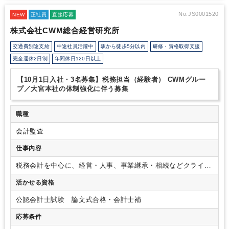
て、創業の地である「東松山オフィス」を新築移転いたしました。
この新築移転を契機とした東松山オフィスのさらなる飛躍と、大宮
No.JS0001520
NEW
正社員
直接応募
本社の体制強化を同時に推し進めるため、私たちの理念に共感し、
株式会社CWM総合経営研究所
共に拠点の中核としてご活躍いただける経験者の方を【大宮3名・
東松山2名】の体制でお迎えしたいと考えております。
詳しくは、
交通費別途支給
中途社員活躍中
駅から徒歩5分以内
研修・資格取得支援
会社説明動画をご視聴ください！
完全週休2日制
年間休日120日以上
https://www.youtube.com/watch?v=tf3TARQJhCs
【10月1日入社・3名募集】税務担当（経験者） CWMグルー
プ／大宮本社の体制強化に伴う募集
職種
会計監査
仕事内容
税務会計を中心に、経営・人事、事業継承・相続などクライア
ント企業の経営課題をサポート。また、採用、人材育成といっ
活かせる資格
た領域はCWMコンサルティングファームのパートナー企業と
の協力体制のもとクライアント企業を支援しています。
ビジ
公認会計士試験 論文式合格・会計士補
ネスチャットツール、RPAなどの導入により、クライアント企
業とのコミュニケーション強化・社内における業務の生産性向
応募条件
上を進めています。
＜取扱業務＞
税務顧問（法人・個人） 税