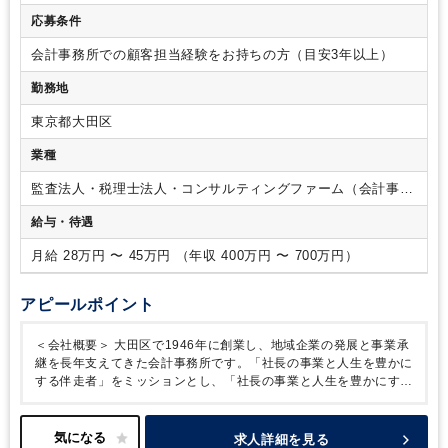
・試算表、決算書の作成
・税務申告業務
・年末調整等の各種
応募条件
手続き対応
・財務コンサルティング業務
・相続、事業承継関
連業務 など
＜入社後の流れ＞
まずは会計ソフトへの仕訳入
会計事務所での顧客担当経験をお持ちの方（目安3年以上）
力など、基礎的な業務を通じて会計・税務の土台を身につけて
勤務地
いただきます。
その後は代表税理士や先輩社員のクライアン
ト打ち合わせに同席し、実際の現場や提案の流れを学んでいた
東京都大田区
だきます。
半年〜1年程度を目安に、習熟度に応じて少しずつ
担当を持っていただく予定です。
いきなり一人で業務をお任
業種
せすることはなく、段階を踏みながら着実にスキルアップ・キ
ャリアアップできる環境です。
また、将来的にはマネージャ
監査法人・税理士法人・コンサルティングファーム（会計事務
ーとしてチームの運営・管理などを担って頂くことも期待して
所）
給与・待遇
おります。
代表は金融機関・コンサルティング業界での経験
も有しており、税務会計にとどまらず、財務支援や事業承継な
月給 28万円 〜 45万円 （年収 400万円 〜 700万円）
ど、経営課題に踏み込んだ支援にも力を入れています。そのた
め、通常の税務業務だけではなく、付加価値の高いコンサルテ
ィング業務にも携わりながら、専門性の幅を広げていただける
アピールポイント
環境です。
また、経験者の方についても、いきなり全てをお
任せするのではなく、既存メンバーとの連携や顧客理解を深め
＜会社概要＞
大田区で1946年に創業し、地域企業の発展と事業承
ながら、段階的に担当をお任せしていくため、これまでのご経
継を長年支えてきた会計事務所です。「社長の事業と人生を豊かに
験を活かしつつ、さらに専門性を広げていただける環境です。
する伴走者」をミッションとし、「社長の事業と人生を豊かにする
従事すべき業務の変更の範囲
会社の定めるすべての業務
伴走者」をミッションに掲げ、税務・会計だけでなく、経営や将来
設計まで寄り添った支援を行っています。
長年培ってきた安定し
た顧客基盤を持ちながら、若手代表のもとDX化や業務改善も積極
求人詳細を見る