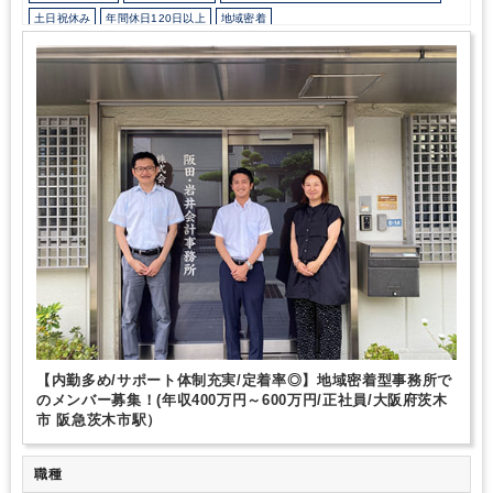
フルフレックスタイム制を導入しており、勤務時間については原則
土日祝休み
年間休日120日以上
地域密着
自由となっております。
私も働きながら税理士試験に合格しまし
ダブルライセンス(公認会計士＋税理士等）
医療に強み
建設に強み
た。過去には2科目同時合格して官報合格を果たした従業員もお
り、事務所として受験勉強に集中できる環境整備に取り組んでおり
不動産に強み
製造に強み
ます。
また、稼ぎたい人、家族との時間を大切にしたい人等、自
らの生活環境や体調等を考慮しながら夢の実現へと歩んでいってい
ただきたいと思います。
３．成果報酬制度
ご自身が担当している
クライアントからの報酬等をベースに給与が決定される明瞭な給与
体系となっております。
不明瞭な人事考課ではない、平等な市場
の原理によって、モチベーション高く、前向きに仕事に取り組める
環境です。
勿論、クライアントからの報酬のみではなく、勤務年
数等、事務所への貢献度を定量的に捉え、給与へと還元する評価基
準も取り入れております。
【内勤多め/サポート体制充実/定着率◎】地域密着型事務所で
のメンバー募集！(年収400万円～600万円/正社員/大阪府茨木
市 阪急茨木市駅）
職種