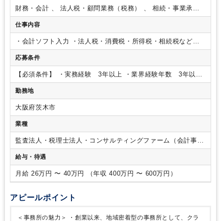
財務・会計 、 法人税・顧問業務（税務） 、 相続・事業承継
（税務）
仕事内容
・会計ソフト入力
・法人税・消費税・所得税・相続税などの
確定申告書及び各種届出書作成
・年末調整計算、法定調書作
応募条件
成、償却資産税申告書作成など
・行政書士業務（建設業の決
算変更届、経営規模等評価申請の書類作成等）
【必須条件】
・実務経験 3年以上
・業界経験年数 3年以上
・決算から税務申告書類作成まで出来る方
【歓迎条件】
・簿
勤務地
記2級以上
・資産税関係（財産評価等）の経験のある方
大阪府茨木市
業種
監査法人・税理士法人・コンサルティングファーム（会計事務
所）
給与・待遇
月給 26万円 〜 40万円 （年収 400万円 〜 600万円）
アピールポイント
＜事務所の魅力＞
・創業以来、地域密着型の事務所として、クラ