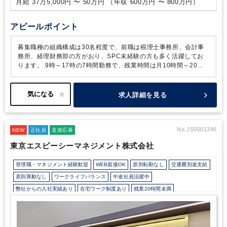
月給 37万5,000円 〜 50万円 （年収 600万円 〜 800万円）
アピールポイント
募集職種の組織構成は30名程度で、前職は税理士事務所、会計事
務所、経理財務部の方がおり、SPC未経験の方も多く活躍してお
ります。
9時～17時の7時間勤務で、残業時間は月10時間～20時
間、週１回の在宅ワークも可能です。
また、こちらの法人には、
前職でハードワークをされていた方が転職され、
現在ご活躍され
ておりますので、ワークライフバランスの取りやすい職場環境で
求人詳細を見る
す。
クライアント数や業務量はその方の事情を汲み取っていただ
けるなど柔軟な対応をしていただけます。
転職をお考えの方はぜ
ひご検討ください。
No.JS0001346
NEW
正社員
直接応募
東京エスピーシーマネジメント株式会社
管理職・マネジメント経験歓迎
WEB面接OK
原則転勤なし
交通費別途支給
原則異動なし
ワークライフバランス
中途社員活躍中
弊社からの入社実績あり
在宅ワーク制度あり
残業20時間未満
所定労働時間8時間未満
駅から徒歩5分以内
オフィスカジュアルOK
研修・資格取得支援
完全週休2日制
年間休日120日以上