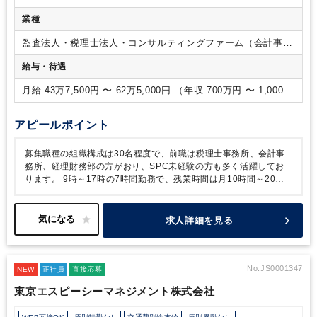
業種
監査法人・税理士法人・コンサルティングファーム（会計事務
所）
給与・待遇
月給 43万7,500円 〜 62万5,000円 （年収 700万円 〜 1,000万
円）
アピールポイント
募集職種の組織構成は30名程度で、前職は税理士事務所、会計事
務所、経理財務部の方がおり、SPC未経験の方も多く活躍してお
ります。
9時～17時の7時間勤務で、残業時間は月10時間～20時
間、週１回の在宅ワークも可能です。
また、こちらの法人には、
前職でハードワークをされていた方が転職され、
現在ご活躍され
ておりますので、ワークライフバランスの取りやすい職場環境で
求人詳細を見る
す。
クライアント数や業務量はその方の事情を汲み取っていただ
けるなど柔軟な対応をしていただけます。
転職をお考えの方はぜ
ひご検討ください。
No.JS0001347
NEW
正社員
直接応募
東京エスピーシーマネジメント株式会社