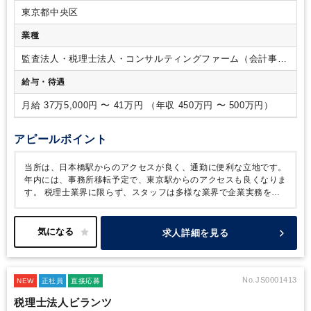
せします。
■入社後の流れ:
入社後まずは税理士の補助スタッ
税務申告書の作成ができる方 ※JDL操作できれば、なお可
・
東京都中央区
フとして仕訳入力や、 書類作成補助などを経験し、業務知識
生命保険販売資格（一般、専門・変額）のある方
を習得して頂きます。
税理士補助として、アシスタントも含
業種
めた全員が税務申告書の作成まで行います。
■雇用元について
雇用元は、株式会社中央綜合ビジネスコンサルティングとなり
監査法人・税理士法人・コンサルティングファーム（会計事務
ます。
中央綜合税理士事務所とは業務委託契約を結んでいた
所）
給与・待遇
だき、税理士補助業務をおまかせいたします。
（※詳細につ
いては面接時に直接ご説明させていただきますので、ご安心く
月給 37万5,000円 〜 41万円 （年収 450万円 〜 500万円）
ださい。）
アピールポイント
当所は、日本橋駅からのアクセスが良く、通勤に便利な立地です。
年内には、事務所移転予定で、東京駅からのアクセスも良くなりま
す。
税理士業界に限らず、スタッフは多様な業界で企業実務を経
験しており、単なる税務知識に偏らない幅広い視点を持っていま
す。
柔軟性のあるメンバーが多く、風通しの良い職場環境です。
普段の残業はほとんどなく、確定申告時などの繁忙月に多少の残業
求人詳細を見る
が発生する程度で、ワークライフバランス重視で、働きやすい事務
所です。
未経験者も検討いたします。まずはぜひお気軽にご応募
ご検討ください。
＜仕事と税理士試験を両立してがんばりたい方
へ＞
当所では原則定時退社・試験前後で柔軟に有給休暇の取得が
No.JS0001413
NEW
正社員
直接応募
可能です。
裁量をもってお仕事をおまかせしておりますので、ご
税理士法人ビランツ
自身の担当業務と勉強のバランスをとれるのも特徴です。
科目合