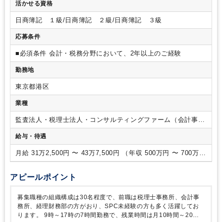
活かせる資格
事務（法人税・地方税・消費税申告書等の作成）
・SPCの商
事法務事務（匿名組合契約書等の作成）・SPCの会計税務意見
日商簿記 １級/日商簿記 ２級/日商簿記 ３級
書の作成・SPCの会計監査業務
・SPCの設立当に係る諸事
務・台帳作成・キャッシュマネジメント、案件の条件交渉など
応募条件
■必須条件
会計・税務分野において、2年以上のご経験
勤務地
東京都港区
業種
監査法人・税理士法人・コンサルティングファーム（会計事務
所）
給与・待遇
月給 31万2,500円 〜 43万7,500円 （年収 500万円 〜 700万
円）
アピールポイント
募集職種の組織構成は30名程度で、前職は税理士事務所、会計事
務所、経理財務部の方がおり、SPC未経験の方も多く活躍してお
ります。
9時～17時の7時間勤務で、残業時間は月10時間～20時