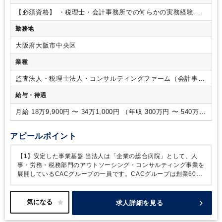
キルを磨けます。
◎会計ソフト（弥生会計）への仕訳入力及
【必須資格】
・税理士・会計事務所での何らかの実務経験を
び仕訳精査
◎月次・年次決算、税務申告書作成、各申告業務
お持ちの方
※担当をもって顧問先対応をされていた方を想定
◎顧客企業からの問い合わせ対応（税務相談・節税対策のご提
勤務地
しています。
案）等
入社後は当社の業務に慣れることからスタート。
顧客
先は全国にありますが、電話やメール・Web会議などでやりと
大阪府大阪市中央区
りするため顧客訪問はほとんどありません。
【ポイント】
・
業種
当法人は中小企業を中心に全国各地にクライアントがあり、多
種多様な業種、個人・法人などの事業形態も様々です。売上1
監査法人・税理士法人・コンサルティングファーム（会計事務
～2億円規模のクライアントが多いですが、中には売上20億円
所）
ほどのお客様もいらっしゃいます。
・プライベートと両立し
給与・待遇
たい方におすすめの求人です。
【公平な人事評価制度】
社員
一人ひとりを公平に評価する人事評価制度をご紹介します！
月給 18万9,900円 〜 34万1,000円 （年収 300万円 〜 540万
◆自己申告制度
仕事に対しての頑張りや今後の展望など、自
円）
分の「想い」を会社に伝えられる制度。あなたの声を聞かせて
アピールポイント
ください。
◆社内提案制度
「新サービス」や「より良い社
内制度」などのアイデアを会社に提案できる制度です。
◆成
【1】安定した事業基盤
当法人は「企業の総合病院」として、人
績優秀者表彰制度
全社員の「モチベーションアップ」と「努
事・労務・税務部門のアウトソーシング・コンサルティング事業を
力の結果への報奨」として成績優秀者を表彰。年に1回実施。
展開しているCACグループの一員です。CACグループは創業60年
◆CAC未来会議
CACの未来について部署・社歴関係なく話し
を超え、全国36拠点に展開中。
累計導入実績100万以上で業界ト
合う会議です。ここから誕生した社内制度も多数あります！
ップクラスのノウハウを保有。当社はグループの一員として、会員
企業の成長を人事・労務・税務の側面から徹底サポートしていま
求人詳細を見る
す。税務にとどまらないサービスをグループで提供しているので、
幅広い知識を身に付けていただけます。
【2】充実した福利厚生