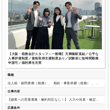
医療に強み
建設に強み
不動産に強み
コンビニに強み
芸能・芸術、クリエイティブ分野に強み
FCに強み
美容に強み
飲食に強み
貿易に強み
接骨・整骨院に強み
製造に強み
【大阪・税務会計スタッフ～一般職】天満橋駅直結／公平な
人事評価制度／資格取得支援制度あり／試験前に短時間勤務
申請可／福利厚生充実
職種
法人税・顧問業務（税務） 、 相続・事業承継（税務） 、 そ
の他（コンサルティング）
仕事内容
【顧客への営業業務・解約対応なし！】
入力や決算・確定申
告補助や顧客先対応等、ご経験をふまえて幅広くお任せしま
応募条件
す。
お客様は全国・業種も多岐にわたるため幅広い経験やス