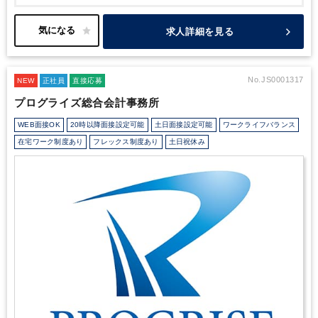
間、週１回の在宅ワークも可能です。
また、こちらの法人には、
前職でハードワークをされていた方が転職され、
現在ご活躍され
ておりますので、ワークライフバランスの取りやすい職場環境で
求人詳細を見る
す。
クライアント数や業務量はその方の事情を汲み取っていただ
けるなど柔軟な対応をしていただけます。
転職をお考えの方はぜ
ひご検討ください。
No.JS0001317
NEW
正社員
直接応募
プログライズ総合会計事務所
WEB面接OK
20時以降面接設定可能
土日面接設定可能
ワークライフバランス
在宅ワーク制度あり
フレックス制度あり
土日祝休み