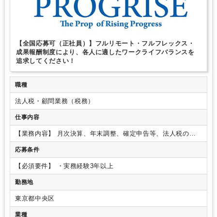
【全国応募可（正社員）】フルリモート・フルフレックス・
成果報酬制度により、各人に適したワークライフバランスを
追求してください！
職種
法人税・顧問業務（税務）
仕事内容
【業務内容】
月次決算、年末調整、確定申告等、法人税の確
定申告に至る業務が中心です。
上記以外にも 株式上場支援や
応募条件
事業承継、相続税の申告や生前対策なども行っております。
幅広い高いレベルのスキルを習得することが出来ます。
クラ
【必須要件】
・実務経験3年以上
イアントの業種はIT系のベンチャー企業や理美容業等若い経営
者の企業が多く、クラウド会計や各種ITツールを駆使して業務
勤務地
効率化を積極的に進めています。
そのため記帳代行などの作
業的な業務はあまり多くありません。
代わりに「財務コンサ
東京都中央区
ルティング」や「資産税コンサルティング」等のコンサルティ
業種
ング業務が中心となっております。
特に事務所として偏った