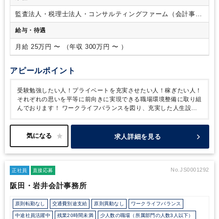
業務に注力しておりませんので、興味のある分野がございまし
監査法人・税理士法人・コンサルティングファーム（会計事務
たら、企画から業務完結に至るまで、積極的にバックアップし
所）
ていきたいと思います。
【具体的な業務】
・確定申告
・年末
給与・待遇
調整
・申告書作成補助
・月次巡回監査
・資産税業務
・決算
業務
・税務相談
・コンサルティング
※記帳入力業務はほとん
月給 25万円 〜 （年収 300万円 〜 ）
どございません。
アピールポイント
受験勉強したい人！プライベートを充実させたい人！稼ぎたい人！
それぞれの思いを平等に前向きに実現できる職場環境整備に取り組
んでおります！
ワークライフバランスを図り、充実した人生設計
を築いて行きましょう！
受験勉強も頑張りたい！
子育てや家事が
あるので働く時間を自由に調整したい！
お給料もしっかり稼ぎた
い！
「法令遵守」「顧問先第一」の下、様々な思いを持ったスタ
求人詳細を見る
ッフが、お客様の喜び追及を通して、自己の向上へと結び付けてい
ける環境をご用意しております。
具体的な以下の３つのポイント
をご紹介いたします。
１．フルリモート
電子申告やクラウド会計
ソフト、リモートサポートソフト等、常に最新のITツールを積極的
No.JS0001292
正社員
直接応募
に採用して業務を効率化を図っておりますので、ご自宅で業務を行
阪田・岩井会計事務所
っていただくことも可能でございます。
お客様へのサービス向上
と従業員のワークライフバランス化への投資は惜しみません。
原則転勤なし
交通費別途支給
原則異動なし
ワークライフバランス
２．フルフレックス
当事務所には、勤務時間といった煩わしい制
約はありません。勿論、残業も（繁忙期を除いて）ございません。
中途社員活躍中
残業20時間未満
少人数の職場（所属部門の人数3人以下）