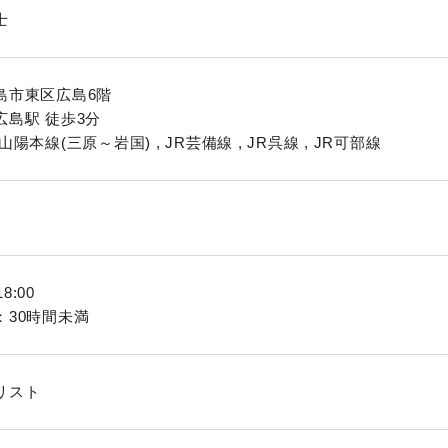
士
島市東区広島6階
広島駅 徒歩3分
陽本線(三原～岩国) , JR芸備線 , JR呉線 , JR可部線
18:00
：30時間未満
リスト