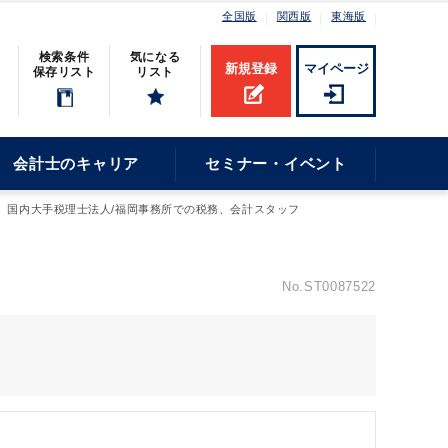
全国版
関西版
東海版
検索条件
気になる
新規登録
マイページ
保存リスト
リスト
会計士のキャリア
セミナー・イベント
国内大手税理士法人/福岡事務所での税務、会計スタッフ
No.ST0087522