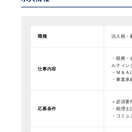
職種
法人税・
・税務・
ルティン
仕事内容
・Ｍ＆Ａ
・事業承
＜必須要
応募条件
・税理士
・コミュ