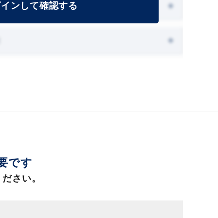
グインして確認する
能
必要です
ください。