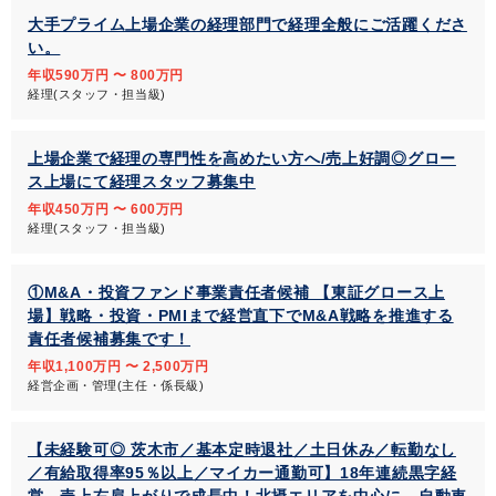
大手プライム上場企業の経理部門で経理全般にご活躍くださ
い。
年収590万円 〜 800万円
経理(スタッフ・担当級)
上場企業で経理の専門性を高めたい方へ/売上好調◎グロー
ス上場にて経理スタッフ募集中
年収450万円 〜 600万円
経理(スタッフ・担当級)
①M&A・投資ファンド事業責任者候補 【東証グロース上
場】戦略・投資・PMIまで経営直下でM&A戦略を推進する
責任者候補募集です！
年収1,100万円 〜 2,500万円
経営企画・管理(主任・係長級)
【未経験可◎ 茨木市／基本定時退社／土日休み／転勤なし
／有給取得率95％以上／マイカー通勤可】18年連続黒字経