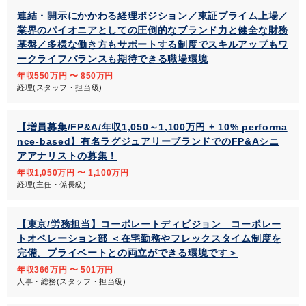
連結・開示にかかわる経理ポジション／東証プライム上場／
業界のパイオニアとしての圧倒的なブランド力と健全な財務
基盤／多様な働き方もサポートする制度でスキルアップもワ
ークライフバランスも期待できる職場環境
年収550万円 〜 850万円
経理(スタッフ・担当級)
【増員募集/FP&A/年収1,050～1,100万円 + 10% performa
nce-based】有名ラグジュアリーブランドでのFP&Aシニ
アアナリストの募集！
年収1,050万円 〜 1,100万円
経理(主任・係長級)
【東京/労務担当】コーポレートディビジョン コーポレー
トオペレーション部 ＜在宅勤務やフレックスタイム制度を
完備。プライベートとの両立ができる環境です＞
年収366万円 〜 501万円
人事・総務(スタッフ・担当級)