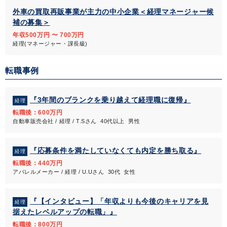
外車の買取再販事業が主力の中小企業＜経理マネージャー候
補の募集＞
年収500万円 〜 700万円
経理(マネージャー・課長級)
転職事例
『3年間のブランクを乗り越えて経理職に復帰』
経理
転職後：600万円
自動車販売会社 / 経理 / T.Sさん 40代以上 男性
『応募条件を満たしていなくても内定を勝ち取る』
経理
転職後：440万円
アパレルメーカー / 経理 / U.Uさん 30代 女性
『【インタビュー】「年収よりも今後のキャリアを見
経理
据えたレベルアップの転職」』
転職後：800万円