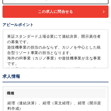
この求人に問合せる
アピールポイント
東証スタンダード上場企業にて連結決算、開示責任者
の募集です。
遊技機事業の担当のみならず、カジノを中心とした統
合型リゾート事業の担当となります。
海外のIR事業（カジノ事業）や遊技機事業が主な事業
です。
海外子会社を持つ企業で連結決算のご経験のある方を
歓迎しております。
求人情報
当面はプレイヤーとしてのご活躍を期待されておりま
す。
ゆくゆくは複数名の連結チームを担っていただくて予
職種
定です。
ポジションを上げていきたいと考えている方はもちろ
経理（連結決算）、経理（英文経理）、経理（開示資
ん、これまでのご経験を活かしてスペシャリストとし
料作成）