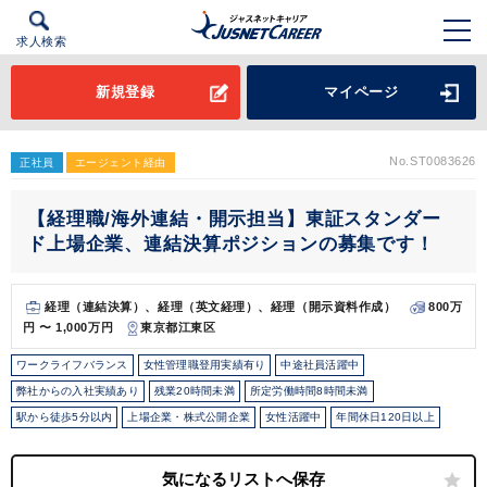
求人検索
新規登録
マイページ
No.ST0083626
正社員
エージェント経由
【経理職/海外連結・開示担当】東証スタンダー
ド上場企業、連結決算ポジションの募集です！
経理（連結決算）、経理（英文経理）、経理（開示資料作成）
800万
円 〜 1,000万円
東京都江東区
ワークライフバランス
女性管理職登用実績有り
中途社員活躍中
弊社からの入社実績あり
残業20時間未満
所定労働時間8時間未満
駅から徒歩5分以内
上場企業・株式公開企業
女性活躍中
年間休日120日以上