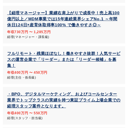
【経理マネージャー】業績右肩上がりで成長中！売上高100
億円以上／MDM事業では15年連続業界シェアNo.1 ～年間
休日124日×産育休取得率100% で働きやすさ◎～
年収730万円 〜 1,285万円
経理(マネージャー・課長級)
フルリモート・残業ほぼなし！働きやすさ抜群！人気サービ
スの運営企業で「リーダー」または「リーダー候補」を募
集！
年収400万円 〜 450万円
経理(主任・係長級)
・BPO、デジタルマーケティング、およびコールセンター
業界でトップクラスの実績を持つ東証プライム上場企業での
経理スタッフ案件となります。
年収400万円 〜 550万円
経理(スタッフ・担当級)