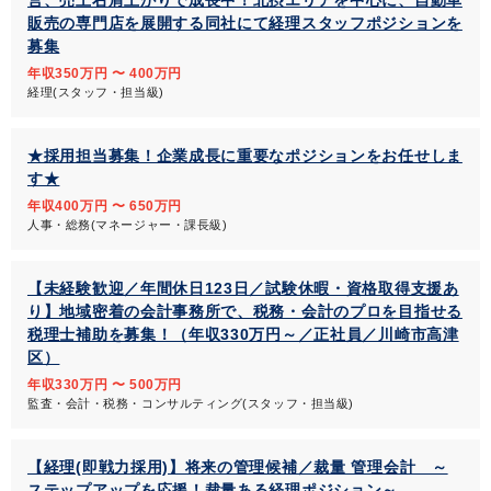
営、売上右肩上がりで成長中！北摂エリアを中心に、自動車
販売の専門店を展開する同社にて経理スタッフポジションを
募集
年収350万円 〜 400万円
経理(スタッフ・担当級)
★採用担当募集！企業成長に重要なポジションをお任せしま
す★
年収400万円 〜 650万円
人事・総務(マネージャー・課長級)
【未経験歓迎／年間休日123日／試験休暇・資格取得支援あ
り】地域密着の会計事務所で、税務・会計のプロを目指せる
税理士補助を募集！（年収330万円～／正社員／川崎市高津
区）
年収330万円 〜 500万円
監査・会計・税務・コンサルティング(スタッフ・担当級)
【経理(即戦力採用)】将来の管理候補／裁量 管理会計 ～
ステップアップを応援！裁量ある経理ポジション～