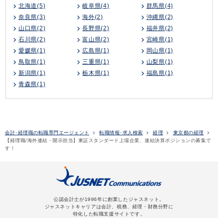
北海道(5)
岐阜県(4)
群馬県(4)
奈良県(3)
海外(2)
沖縄県(2)
山口県(2)
長野県(2)
福井県(2)
石川県(2)
富山県(2)
宮崎県(1)
愛媛県(1)
広島県(1)
岡山県(1)
鳥取県(1)
三重県(1)
山梨県(1)
新潟県(1)
栃木県(1)
福島県(1)
青森県(1)
会計･経理職の転職専門エージェント
転職情報･求人検索
経理
東京都の経理
【経理職/海外連結・開示担当】東証スタンダード上場企業、連結決算ポジションの募集で
す！
公認会計士が1996年に創業したジャスネット。
ジャスネットキャリアは会計、税務、経理・財務分野に
特化した転職支援サイトです。