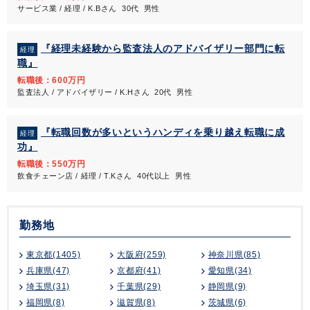
サービス業 / 経理 / K.Bさん 30代 男性
『経理未経験から監査法人のアドバイザリー部門に転
経理
職』
転職後：600万円
監査法人 / アドバイザリー / K.Hさん 20代 男性
『転職回数が多いというハンディを乗り越え転職に成
経理
功』
転職後：550万円
飲食チェーン店 / 経理 / T.Kさん 40代以上 男性
勤務地
東京都(1405)
大阪府(259)
神奈川県(85)
兵庫県(47)
京都府(41)
愛知県(34)
埼玉県(31)
千葉県(29)
静岡県(9)
福岡県(8)
滋賀県(8)
茨城県(6)