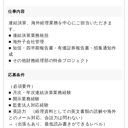
て活躍したいと考えているいずれの方にもご希望に応
じたキャリア形成が可能です。
仕事内容
ご興味のある方は、ぜひお問い合わせ下さい。
連結決算、海外経理業務を中心にご担当いただきま
す。
■ 連結決算業務統括
■ 海外子会社管理
■ 短信・四半期報告書・有価証券報告書・招集通知作
成
■ その他財務経理部の特命プロジェクト
応募条件
（必須要件）
■ 月次・年次連結決算業務経験
■ 開示業務経験
■ 監査法人対応経験
■ 英語力 （経理資料としての英文書類の読解や海外
とのメール対応。会話力は問わない）
→（出張もあり、最低読み書きができるレベル）