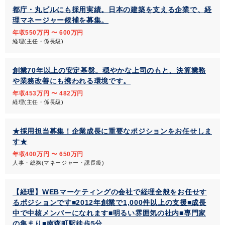
都庁・丸ビルにも採用実績。日本の建築を支える企業で、経
理マネージャー候補を募集。
年収550万円 〜 600万円
経理(主任・係長級)
創業70年以上の安定基盤。穏やかな上司のもと、決算業務
や業務改善にも携われる環境です。
年収453万円 〜 482万円
経理(主任・係長級)
★採用担当募集！企業成長に重要なポジションをお任せしま
す★
年収400万円 〜 650万円
人事・総務(マネージャー・課長級)
【経理】WEBマーケティングの会社で経理全般をお任せす
るポジションです■2012年創業で1,000件以上の支援■成長
中で中核メンバーになれます■明るい雰囲気の社内■専門家
の集まり■南森町駅徒歩5分