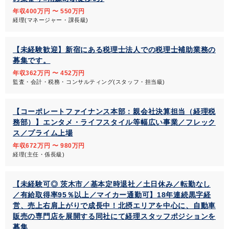
年収400万円 〜 550万円
経理(マネージャー・課長級)
【未経験歓迎】新宿にある税理士法人での税理士補助業務の
募集です。
年収362万円 〜 452万円
監査・会計・税務・コンサルティング(スタッフ・担当級)
【コーポレートファイナンス本部：親会社決算担当（経理税
務部）】エンタメ・ライフスタイル等幅広い事業／フレック
ス／プライム上場
年収672万円 〜 980万円
経理(主任・係長級)
【未経験可◎ 茨木市／基本定時退社／土日休み／転勤なし
／有給取得率95％以上／マイカー通勤可】18年連続黒字経
営、売上右肩上がりで成長中！北摂エリアを中心に、自動車
販売の専門店を展開する同社にて経理スタッフポジションを
募集