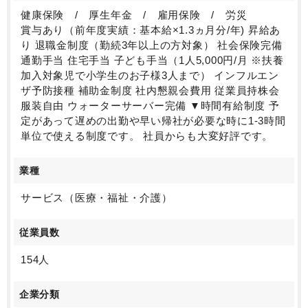
健康保険 / 厚生年金 / 雇用保険 / 労災
賞与あり（前年度実績：基本給×1.3ヵ月分/年) 昇給あ
り 退職金制度（勤続3年以上の方対象） 社会保険完備
通勤手当 住宅手当 子ども手当（1人5,000円/月 ※扶養
加入対象児で小学生のお子様3人まで） インフルエン
ザ予防接種 補助金制度 社内懇親会費用 従業員持株会
服装自由 ウォーターサーバー完備 ▼時間有給制度 予
定があって遅めの出勤や早い帰社が必要な時に1-3時間
単位で使える制度です。 社員からも大変好評です。
業種
サービス（医療・福祉・介護）
従業員数
154人
企業分類