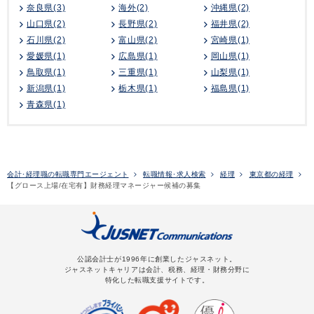
奈良県(3)
海外(2)
沖縄県(2)
山口県(2)
長野県(2)
福井県(2)
石川県(2)
富山県(2)
宮崎県(1)
愛媛県(1)
広島県(1)
岡山県(1)
鳥取県(1)
三重県(1)
山梨県(1)
新潟県(1)
栃木県(1)
福島県(1)
青森県(1)
会計･経理職の転職専門エージェント
転職情報･求人検索
経理
東京都の経理
【グロース上場/在宅有】財務経理マネージャー候補の募集
公認会計士が1996年に創業したジャスネット。
ジャスネットキャリアは会計、税務、経理・財務分野に
特化した転職支援サイトです。