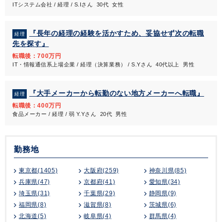
ITシステム会社 / 経理 / S.Iさん 30代 女性
『長年の経理の経験を活かすため、妥協せず次の転職
経理
先を探す』
転職後：700万円
IT・情報通信系上場企業 / 経理（決算業務） / S.Yさん 40代以上 男性
『大手メーカーから転勤のない地方メーカーへ転職』
経理
転職後：400万円
食品メーカー / 経理 / 弱 Y.Yさん 20代 男性
勤務地
東京都(1405)
大阪府(259)
神奈川県(85)
兵庫県(47)
京都府(41)
愛知県(34)
埼玉県(31)
千葉県(29)
静岡県(9)
福岡県(8)
滋賀県(8)
茨城県(6)
北海道(5)
岐阜県(4)
群馬県(4)