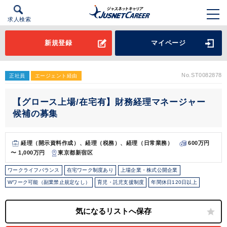
求人検索
新規登録
マイページ
No.ST0082878
正社員
エージェント経由
【グロース上場/在宅有】財務経理マネージャー
候補の募集
経理（開示資料作成）、経理（税務）、経理（日常業務）
600万円
〜 1,000万円
東京都新宿区
ワークライフバランス
在宅ワーク制度あり
上場企業・株式公開企業
Wワーク可能（副業禁止規定なし）
育児・託児支援制度
年間休日120日以上