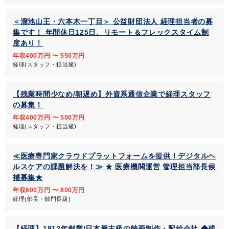
＜溜池山王・六本木一丁目＞ 公益財団法人 経理担当者の募
集です！ 年間休日125日、リモート＆フレックスタイム制
度あり！
年収400万円 〜 550万円
経理(スタッフ・担当級)
【残業時間少なめ/朝遅め】外資系通信企業で経理スタッフ
の募集！
年収400万円 〜 500万円
経理(スタッフ・担当級)
≪医療専門家クラウドプラットフォームを提供！デジタルヘ
ルスケアの課題解決を！≫ ★ 医療機関運営 管理担当部長候
補募集★
年収600万円 〜 800万円
経理(部長・部門長級)
【経理】1912年創業/日本最古級の映画制作・配給会社 ◆残