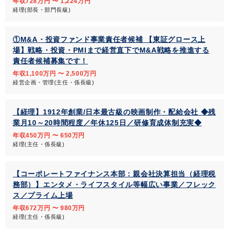
年収728万円 〜 1,224万円
経理(部長・部門長級)
①M&A・投資ファンド事業責任者候補 【東証グロース上
場】戦略・投資・PMIまで経営直下でM&A戦略を推進する
責任者候補募集です！
年収1,100万円 〜 2,500万円
経営企画・管理(主任・係長級)
【経理】1912年創業/日本最古級の映画制作・配給会社 ◆残
業月10～20時間程度／年休125日／研修育成体制充実◆
年収450万円 〜 650万円
経理(主任・係長級)
【コーポレートファイナンス本部：親会社決算担当（経理税
務部）】エンタメ・ライフスタイル等幅広い事業／フレック
ス／プライム上場
年収672万円 〜 980万円
経理(主任・係長級)