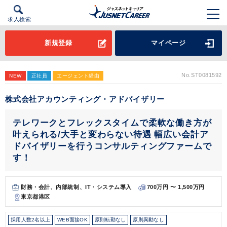
求人検索
新規登録
マイページ
No.ST0081592
NEW
正社員
エージェント経由
株式会社アカウンティング・アドバイザリー
テレワークとフレックスタイムで柔軟な働き方が
叶えられる/大手と変わらない待遇 幅広い会計ア
ドバイザリーを行うコンサルティングファームで
す！
財務・会計、内部統制、IT・システム導入
700万円 〜 1,500万円
東京都港区
採用人数2名以上
WEB面接OK
原則転勤なし
原則異動なし