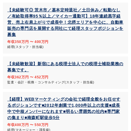
【未経験可◎ 茨木市／基本定時退社／土日休み／転勤なし
／有給取得率95％以上／マイカー通勤可】18年連続黒字経
営、売上右肩上がりで成長中！北摂エリアを中心に、自動車
販売の専門店を展開する同社にて経理スタッフポジションを
募集
年収350万円 〜 400万円
経理(スタッフ・担当級)
【未経験歓迎】新宿にある税理士法人での税理士補助業務の
募集です。
年収362万円 〜 452万円
監査・会計・税務・コンサルティング(スタッフ・担当級)
【経理】WEBマーケティングの会社で経理全般をお任せす
るポジションです■2012年創業で1,000件以上の支援■成長
中で中核メンバーになれます■明るい雰囲気の社内■専門家
の集まり■南森町駅徒歩5分
年収400万円 〜 550万円
経理(マネージャー・課長級)