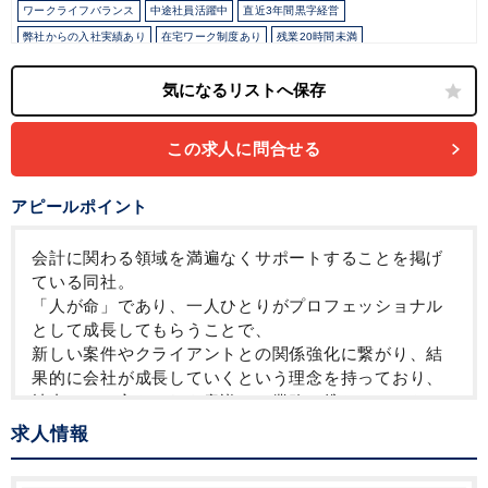
ワークライフバランス
中途社員活躍中
直近3年間黒字経営
弊社からの入社実績あり
在宅ワーク制度あり
残業20時間未満
フレックス制度あり
10時以降出社OK
駅から徒歩5分以内
女性活躍中
オフィスカジュアルOK
年間休日120日以上
この求人に問合せる
アピールポイント
会計に関わる領域を満遍なくサポートすることを掲げ
ている同社。
「人が命」であり、一人ひとりがプロフェッショナル
として成長してもらうことで、
新しい案件やクライアントとの関係強化に繋がり、結
果的に会社が成長していくという理念を持っており、
社内にいる方もそれを意識して業務に携わっていらっ
しゃいます。
求人情報
そのため、「特定の分野に特化したプロフェッショナ