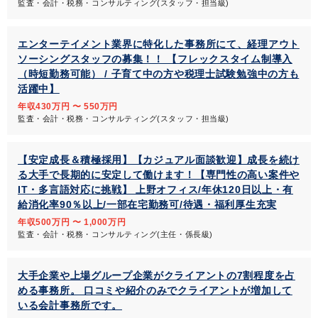
監査・会計・税務・コンサルティング(スタッフ・担当級)
エンターテイメント業界に特化した事務所にて、経理アウト
ソーシングスタッフの募集！！ 【フレックスタイム制導入
（時短勤務可能） / 子育て中の方や税理士試験勉強中の方も
活躍中】
年収430万円 〜 550万円
監査・会計・税務・コンサルティング(スタッフ・担当級)
【安定成長＆積極採用】【カジュアル面談歓迎】成長を続け
る大手で長期的に安定して働けます！【専門性の高い案件や
IT・多言語対応に挑戦】 上野オフィス/年休120日以上・有
給消化率90％以上/一部在宅勤務可/待遇・福利厚生充実
年収500万円 〜 1,000万円
監査・会計・税務・コンサルティング(主任・係長級)
大手企業や上場グループ企業がクライアントの7割程度を占
める事務所。 口コミや紹介のみでクライアントが増加して
いる会計事務所です。