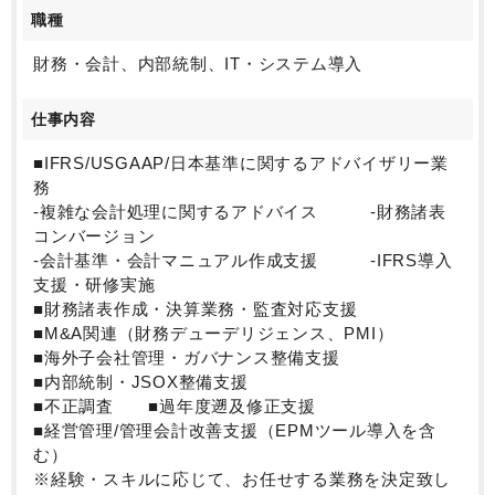
ルになりたい」という方にも、
職種
「満遍なく会計領域に強いプロフェッショナルになり
たい」という方にも、
財務・会計、内部統制、IT・システム導入
ご活躍するフィールドを用意することができ、
「仕事に飽きが来ない」「目指したいと思える方がい
仕事内容
る」と前向きな発言をされる方が多いことも
同社の魅力を表していらっしゃると感じられます。
■IFRS/USGAAP/日本基準に関するアドバイザリー業
務
新しい分野にチャレンジをしたいけど、何が自分に合
-複雑な会計処理に関するアドバイス -財務諸表
っているか迷っている方、
コンバージョン
自分の強い領域をさらに深めて自分の価値を上げたい
-会計基準・会計マニュアル作成支援 -IFRS導入
と考えている方、
支援・研修実施
どんな方にもご活躍いただける法人ですので、ぜひお
■財務諸表作成・決算業務・監査対応支援
問い合わせください。
■M&A関連（財務デューデリジェンス、PMI）
■海外子会社管理・ガバナンス整備支援
■内部統制・JSOX整備支援
■不正調査 ■過年度遡及修正支援
■経営管理/管理会計改善支援（EPMツール導入を含
む）
※経験・スキルに応じて、お任せする業務を決定致し