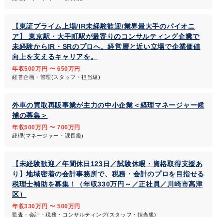
【東証プライム上場/IR未経験歓迎/業界最大手のパイオニ
ア】 東京駅・大手町駅が最寄りのコンサルティング企業で
未経験からIR・SRのプロへ。経営層と近い立場で企業価値
向上を支えるキャリアを。
年収500万円 〜 650万円
経営企画・管理(スタッフ・担当級)
外車の買取再販事業が主力の中小企業＜経理マネージャー候
補の募集＞
年収500万円 〜 700万円
経理(マネージャー・課長級)
【未経験歓迎／年間休日123日／試験休暇・資格取得支援あ
り】地域密着の会計事務所で、税務・会計のプロを目指せる
税理士補助を募集！（年収330万円～／正社員／川崎市高津
区）
年収330万円 〜 500万円
監査・会計・税務・コンサルティング(スタッフ・担当級)