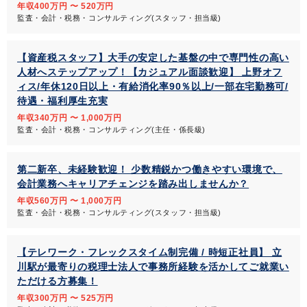
年収400万円 〜 520万円
監査・会計・税務・コンサルティング(スタッフ・担当級)
【資産税スタッフ】大手の安定した基盤の中で専門性の高い
人材へステップアップ！【カジュアル面談歓迎】 上野オフ
ィス/年休120日以上・有給消化率90％以上/一部在宅勤務可/
待遇・福利厚生充実
年収340万円 〜 1,000万円
監査・会計・税務・コンサルティング(主任・係長級)
第二新卒、未経験歓迎！ 少数精鋭かつ働きやすい環境で、
会計業務へキャリアチェンジを踏み出しませんか？
年収560万円 〜 1,000万円
監査・会計・税務・コンサルティング(スタッフ・担当級)
【テレワーク・フレックスタイム制完備 / 時短正社員】 立
川駅が最寄りの税理士法人で事務所経験を活かしてご就業い
ただける方募集！
年収300万円 〜 525万円