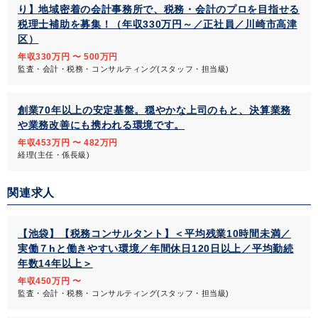
り】地域密着の会計事務所で、税務・会計のプロを目指せる
税理士補助を募集！（年収330万円～／正社員／川崎市高津
区）
年収330万円 〜 500万円
監査・会計・税務・コンサルティング(スタッフ・担当級)
創業70年以上の安定基盤。穏やかな上司のもと、決算業務
や業務改善にも携われる環境です。
年収453万円 〜 482万円
経理(主任・係長級)
関連求人
【池袋】【税務コンサルタント】＜平均残業10時間未満／
実働７hと働きやすい環境／年間休日120日以上／平均勤続
年数14年以上＞
年収450万円 〜
監査・会計・税務・コンサルティング(スタッフ・担当級)