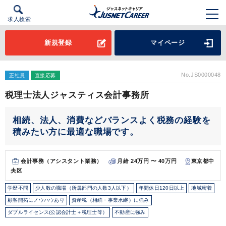
求人検索
新規登録
マイページ
No.JS0000048
正社員
直接応募
税理士法人ジャスティス会計事務所
相続、法人、消費などバランスよく税務の経験を
積みたい方に最適な職場です。
会計事務（アシスタント業務）
月給 24万円 〜 40万円
東京都中
央区
学歴不問
少人数の職場（所属部門の人数3人以下）
年間休日120日以上
地域密着
顧客開拓にノウハウあり
資産税（相続・事業承継）に強み
ダブルライセンス(公認会計士＋税理士等）
不動産に強み