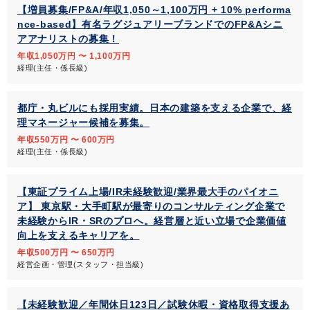
【増員募集/FP&A/年収1,050～1,100万円 + 10% performa
nce-based】有名ラグジュアリーブランドでのFP&Aシニ
アアナリストの募集！
年収1,050万円 〜 1,100万円
経理(主任・係長級)
都庁・丸ビルにも採用実績。日本の建築を支える企業で、経
理マネージャー候補を募集。
年収550万円 〜 600万円
経理(主任・係長級)
【東証プライム上場/IR未経験歓迎/業界最大手のパイオニ
ア】 東京駅・大手町駅が最寄りのコンサルティング企業で
未経験からIR・SRのプロへ。経営層と近い立場で企業価値
向上を支えるキャリアを。
年収500万円 〜 650万円
経営企画・管理(スタッフ・担当級)
【未経験歓迎／年間休日123日／試験休暇・資格取得支援あ