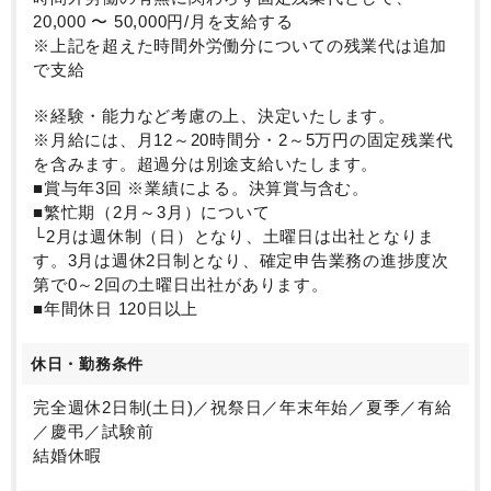
20,000 〜 50,000円/月を支給する
※上記を超えた時間外労働分についての残業代は追加
で支給
※経験・能力など考慮の上、決定いたします。
※月給には、月12～20時間分・2～5万円の固定残業代
を含みます。超過分は別途支給いたします。
■賞与年3回 ※業績による。決算賞与含む。
■繁忙期（2月～3月）について
└2月は週休制（日）となり、土曜日は出社となりま
す。3月は週休2日制となり、確定申告業務の進捗度次
第で0～2回の土曜日出社があります。
■年間休日 120日以上
休日・勤務条件
完全週休2日制(土日)／祝祭日／年末年始／夏季／有給
／慶弔／試験前
結婚休暇