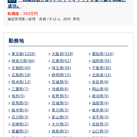
経理
成功』
転職後：350万円
施設管理業 / 経理・庶務 / E.Iさん 20代 男性
勤務地
東京都(1238)
大阪府(329)
愛知県(134)
神奈川県(94)
兵庫県(62)
福岡県(55)
京都府(45)
埼玉県(36)
千葉県(20)
広島県(18)
静岡県(15)
北海道(13)
熊本県(12)
茨城県(9)
奈良県(8)
三重県(7)
沖縄県(6)
岡山県(6)
海外(5)
長野県(5)
新潟県(5)
群馬県(5)
宮城県(5)
滋賀県(4)
栃木県(4)
香川県(3)
岐阜県(3)
石川県(3)
富山県(3)
岩手県(3)
宮崎県(2)
大分県(2)
佐賀県(2)
愛媛県(2)
徳島県(2)
山口県(2)