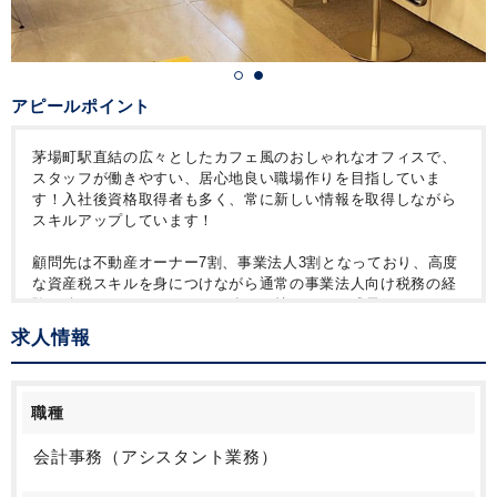
アピールポイント
茅場町駅直結の広々としたカフェ風のおしゃれなオフィスで、
スタッフが働きやすい、居心地良い職場作りを目指していま
す！入社後資格取得者も多く、常に新しい情報を取得しながら
スキルアップしています！
顧問先は不動産オーナー7割、事業法人3割となっており、高度
な資産税スキルを身につけながら通常の事業法人向け税務の経
験を積むことができるので、強みを持ちながら成長していきた
い方向けの事務所です。昇進に資格は全く関係ありません。税
求人情報
理士試験の受験すらしていない管理職もいます。真面目に業務
に取り組めば必ず力は付きます。
その要因の一つとして一人でお客様担当ができるようになるま
で、何度も先輩が同行訪問してOJTを繰り返しています。
職種
また、毎朝の勉強会や月一の相続勉強会を開催。この他全体研
会計事務（アシスタント業務）
修や新人研修、先輩社員による個別指導など、成長できる環境
を整えていますので、未経験者でも1年で見違えるほど成長でき