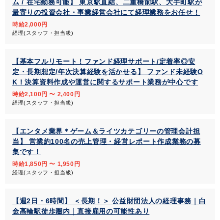
ム / 在宅勤務可能】 東京駅直結、二重橋前駅、大手町駅が
最寄りの投資会社・事業経営会社にて経理業務をお任せ！
時給2,000円
経理(スタッフ・担当級)
【基本フルリモート！ファンド経理サポート/定着率◎安
定・長期想定/年次決算経験を活かせる】 ファンド未経験O
K！決算資料作成や運営に関するサポート業務が中心です
時給2,100円 〜 2,400円
経理(スタッフ・担当級)
【エンタメ業界＊ゲーム＆ライツカテゴリーの管理会計担
当】 営業約100名の売上管理・経営レポート作成業務の募
集です！
時給1,850円 〜 1,950円
経理(スタッフ・担当級)
【週2日・6時間】 ＜長期！＞ 公益財団法人の経理事務｜白
金高輪駅徒歩圏内｜直接雇用の可能性あり