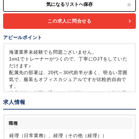
この求人に問合せる
アピールポイント
海運業界未経験でも問題ございません。
1on1でトレーナーがつくので、丁寧にOJTをしていた
だけます♪
配属先の部署は、20代～30代前半が多く、明るい雰囲
気で、服装もオフィスカジュアルですが比較的自由で
す。
港費精算・起票を通じて、未経験からでも、会計処理
や業務フローへの理解が深まります。
求人情報
フレックスタイム制・実働7時間・月10日まで在宅相談
可で、働きやすい環境です。
同じ仕事をしている他の派遣スタッフの方や社員の方
職種
もおります。
経理（日常業務）、経理（その他（経理））