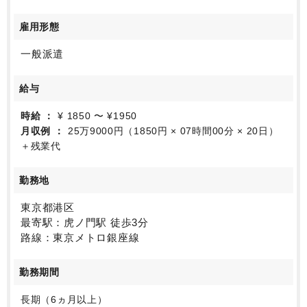
【職場環境に関して】
弊社からいままでに複数名の派遣スタッフが就業し、
雇用形態
正社員へと採用されている会社です。
社内は中途入社の方がほとんどで、皆さん優しく就業
一般派遣
しやすい環境で、ワークライフバランスが取れる企業
です。
給与
フレックスタイム制・実働7時間・月10日まで在宅相談
可で、働きやすい環境です。(業務に慣れるまでは出社
時給
¥ 1850 〜 ¥1950
となります。)
月収例
25万9000円（1850円 × 07時間00分 × 20日）
＋残業代
勤務地
東京都港区
最寄駅：虎ノ門駅 徒歩3分
路線：東京メトロ銀座線
勤務期間
長期（6ヵ月以上）