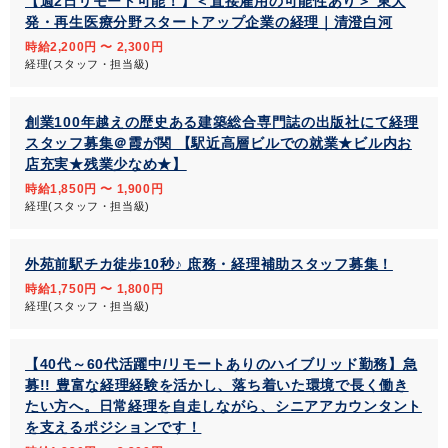
【週2日リモート可能！】＜直接雇用の可能性あり＞ 東大
発・再生医療分野スタートアップ企業の経理｜清澄白河
時給2,200円 〜 2,300円
経理(スタッフ・担当級)
創業100年越えの歴史ある建築総合専門誌の出版社にて経理
スタッフ募集＠霞が関 【駅近高層ビルでの就業★ビル内お
店充実★残業少なめ★】
時給1,850円 〜 1,900円
経理(スタッフ・担当級)
外苑前駅チカ徒歩10秒♪ 庶務・経理補助スタッフ募集！
時給1,750円 〜 1,800円
経理(スタッフ・担当級)
【40代～60代活躍中/リモートありのハイブリッド勤務】急
募!! 豊富な経理経験を活かし、落ち着いた環境で長く働き
たい方へ。日常経理を自走しながら、シニアアカウンタント
を支えるポジションです！