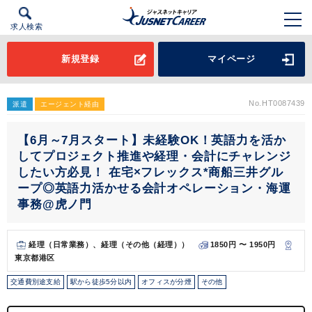
求人検索
新規登録
マイページ
No.HT0087439
派遣
エージェント経由
【6月～7月スタート】未経験OK！英語力を活か
してプロジェクト推進や経理・会計にチャレンジ
したい方必見！ 在宅×フレックス*商船三井グル
ープ◎英語力活かせる会計オペレーション・海運
事務@虎ノ門
経理（日常業務）、経理（その他（経理））
1850円 〜 1950円
東京都港区
交通費別途支給
駅から徒歩5分以内
オフィスが分煙
その他