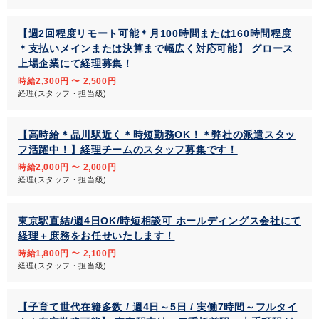
【週2回程度リモート可能＊月100時間または160時間程度
＊支払いメインまたは決算まで幅広く対応可能】 グロース
上場企業にて経理募集！
時給2,300円 〜 2,500円
経理(スタッフ・担当級)
【高時給＊品川駅近く＊時短勤務OK！＊弊社の派遣スタッ
フ活躍中！】経理チームのスタッフ募集です！
時給2,000円 〜 2,000円
経理(スタッフ・担当級)
東京駅直結/週4日OK/時短相談可 ホールディングス会社にて
経理＋庶務をお任せいたします！
時給1,800円 〜 2,100円
経理(スタッフ・担当級)
【子育て世代在籍多数 / 週4日～5日 / 実働7時間～フルタイ