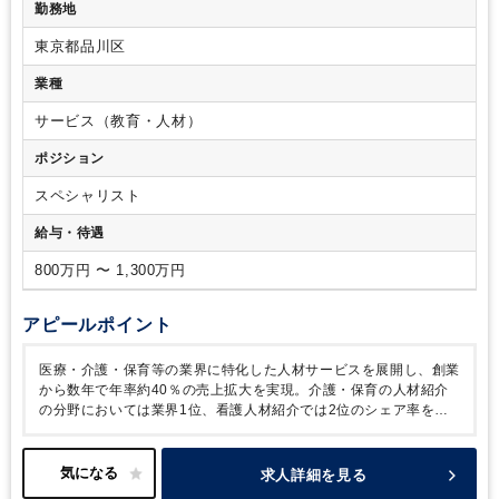
勤務地
等で財務アドバイザリー経験（事業計画策定・モニタリング支
援・管理会計導入など）
（歓迎要件）
・成長企業でワンラン
東京都品川区
ク上の職務経験を得たい方、コミュニケーション能力の高い方
・コンサルティング・ベンチャー・スタートアップなどでの計
業種
数管理経験者
・M&Aのソーシング、交渉経験をお持ちの方
・
公認会計士等の有資格者
サービス（教育・人材）
ポジション
スペシャリスト
給与・待遇
800万円 〜 1,300万円
アピールポイント
医療・介護・保育等の業界に特化した人材サービスを展開し、創業
から数年で年率約40％の売上拡大を実現。介護・保育の人材紹介
の分野においては業界1位、看護人材紹介では2位のシェア率をも
つ企業です。
2021年には都市部との介護・医療格差が広がる地方
への展開強化として8拠点を開設した他、離職率を防ぐ業界初サー
ビスの提供など介護・医療・保育業界のDX化を目指すなど、様々
求人詳細を見る
な取り組みにより業績も拡大。
今回同社が増員するのは経営企画