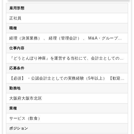
雇用形態
正社員
職種
経理（決算業務） 、 経理（管理会計） 、 M&A・グループ会
社管理
仕事内容
『どうとんぼり神座』を運営する当社にて、会計士としての業
務をお任せします。
・監査役との折衝
・M&Aにおけるデュー
応募条件
デリジェンス業務
・M&Aの窓口業務
・経理実務業務
・助成
金補助金の対応
・予実管理
・税理士に委託している部分の一
【必須】
・公認会計士としての実務経験（5年以上）
【歓迎】
部引き上げ
・ファイナンス
・DX業務
・監査法人でのコンサル業務経験
【求める人物像】
・主体的
勤務地
に行動できる方
・目標達成に向けて粘り強く努力できる方
・
人を喜ばせることにやりがいを感じる方
大阪府大阪市北区
業種
サービス（飲食）
ポジション