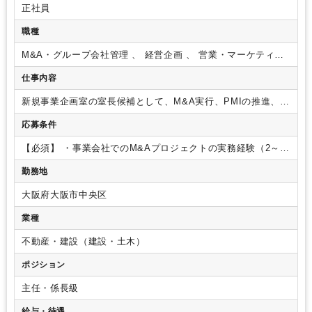
正社員
職種
M&A・グループ会社管理 、 経営企画 、 営業・マーケティン
グ・広報
仕事内容
新規事業企画室の室長候補として、M&A実行、PMIの推進、新
規事業開発を担っていただきます。
【主な業務】
●M&A実行
応募条件
およびPMIの推進
・新規投資案件の開拓～実行（検討・DD・
交渉・クロージング・PMI等）におけるPM及びエグゼキュー
【必須】
・事業会社でのM&Aプロジェクトの実務経験（2～3
ション
・買収スキーム検討、M&A交渉支援、契約調整
・案件
件以上）
・事業会社での事業立ち上げ、社内新規事業開発の
の事業計画・バリュエーション・決裁資料作成
・関係部署
勤務地
経験
・経営層、事業部門、外部専門家等を巻き込む推進力
・
（経営陣・事業部門・財務・法務・人事等）および、専門家
プレゼンテーション、コミュニケーション能力
〈管理職採用
（弁護士/会計士等）との調整・協働
・PMIの策定および推
大阪府大阪市中央区
の場合〉
・マネジメント経験
【歓迎要件】
・PMI推進経験
進
●新規事業推進
・市場調査に基づく事業創出と、ビジネ
（統合戦略策定、組織・人事・業務プロセス・ITシステム統合
業種
スモデル設計
・PoC/実証実験実施、成果分析・改善実行
・事
等）
・事業計画・収支モデルの作成経験（財務モデリング含
業計画（収支・KPI・資金）策定と進捗管理
・関係部門（開
む）
・スピンオフやジョイントベンチャー設立の実務経験
同
不動産・建設（建設・土木）
発・販促・営業・法務）との連携推進
・ローンチ後の成長戦
社のM&A業務・新規事業推進を行うことが主な役割となります
略立案とグロース施策実行
【業務の特徴】
不確実性の中で仮
ポジション
ので、高い主体性を持ち、多くのステークホルダーを巻き込み
説構築と検証を迅速に行いながら、複雑な利害調整、合意形成
ながら、能動的にコミュニケーションができる方を募集してお
を図り、案件を推進します。役員や部門長を巻き込みセッショ
主任・係長級
ります。
ンする機会も多く、同社の成長を牽引していくミッション性が
給与・待遇