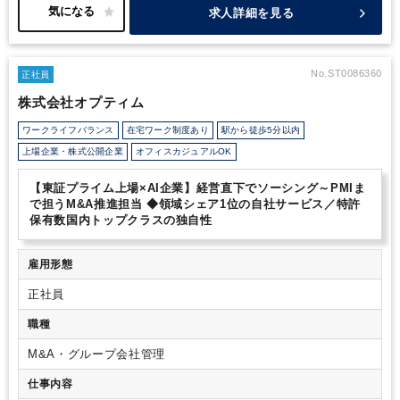
与。単なる管理担当ではなく、事業を創造する責任者としてご活躍
求人詳細を見る
域、22事業にて異業種多角展開しているグループ企業です。
いただきます。
◆100事業構想の実現をリード
今後のM&A、新規
異業種×多角化経営を進めており、自社からのインキュベーシ
事業投資、資本政策の策定など、グループの未来を設計するダイナ
ョン（新規事業の立ち上げ）や、M&Aを行い、30期までに100
ミックな挑戦をしていただきます。
◆ゼロベースでの組織構築
事業の創出を目指しています！
CFOとして、財務戦略の立案から実行、そしてそれを支える組織
No.ST0086360
正社員
の構築まで、すべてをゼロからデザインできる裁量があります。
株式会社オプティム
◆個人と組織の圧倒的成長体験
22事業から100事業へ。会社の姿
が劇的に変わる変革期の中核を担うことで、他では得られない圧倒
ワークライフバランス
在宅ワーク制度あり
駅から徒歩5分以内
的な成長と実績を手にすることができます。
＜当社について＞
創
上場企業・株式公開企業
オフィスカジュアルOK
業20年目を迎えた弊社は、NEXTAGE GROUPは、過去の学歴・経
歴に関係なく、【あきらめずに挑戦し続けることで、「チャンスな
ら、まだある」と思える社会をつくる】という理念を掲げ、4つの
【東証プライム上場×AI企業】経営直下でソーシング～PMIま
事業領域、22事業にて異業種多角展開しているグループ企業で
で担うM&A推進担当 ◆領域シェア1位の自社サービス／特許
す。
異業種×多角化経営を進めており、自社からのインキュベーシ
保有数国内トップクラスの独自性
ョン（新規事業の立ち上げ）や、M&Aを行い、30期までに100事
業の創出を目指しています！
雇用形態
正社員
職種
M&A・グループ会社管理
仕事内容