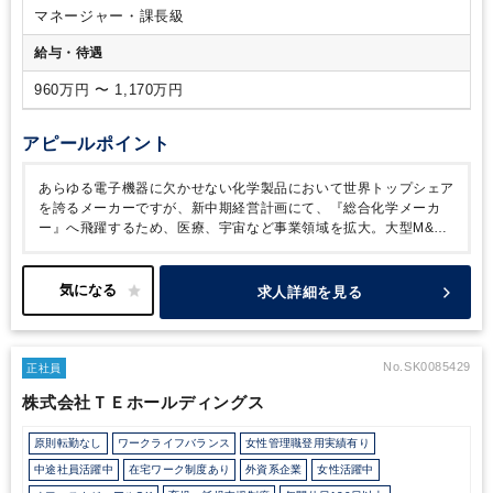
マネージャー・課長級
給与・待遇
960万円 〜 1,170万円
アピールポイント
あらゆる電子機器に欠かせない化学製品において世界トップシェア
を誇るメーカーですが、新中期経営計画にて、『総合化学メーカ
ー』へ飛躍するため、医療、宇宙など事業領域を拡大。大型M&A
や設備投資にも積極的ながら、業績は順調に伸びています。
同社
の強みは、川上に位置する優位製品による安定収益が確保できてい
ることに加え、スピーディで近代的なCFO経営です。
また、成長
求人詳細を見る
に欠かせない人材育成に関しても、年齢、性別によらない評価制度
により、30代から部門長となる優秀な人材を多く輩出。早くから
次代の経営幹部を育成することで、成長スピードを加速させようと
しています。
本ポジションは、今後の事業拡大を見据えた増員で
No.SK0085429
正社員
す。
実力があれば年齢に関係なく機会とポジション、それに見合
株式会社ＴＥホールディングス
う報酬を用意する企業です。
これまでのご経験をより評価される
環境で存分に発揮ください。
原則転勤なし
ワークライフバランス
女性管理職登用実績有り
中途社員活躍中
在宅ワーク制度あり
外資系企業
女性活躍中