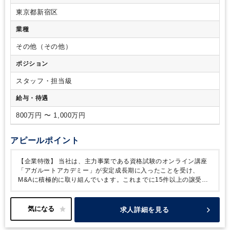
東京都新宿区
業種
その他（その他）
ポジション
スタッフ・担当級
給与・待遇
800万円 〜 1,000万円
アピールポイント
【企業特徴】
当社は、主力事業である資格試験のオンライン講座
「アガルートアカデミー」が安定成長期に入ったことを受け、
M&Aに積極的に取り組んでいます。これまでに15件以上の譲受け
（事業譲渡含む）を実行しており、今後もグループの成長戦略とし
てM&Aを推進していく方針です。
そのため、M&A案件の増加に伴
い、買収企業への業務コンサルや予実管理を担う人材の増員を図っ
求人詳細を見る
ています。
AIツール（Geminiなど）の積極導入や業務アプリ・
WEB面接の活用など、生産性向上にも力を入れており、成長機会