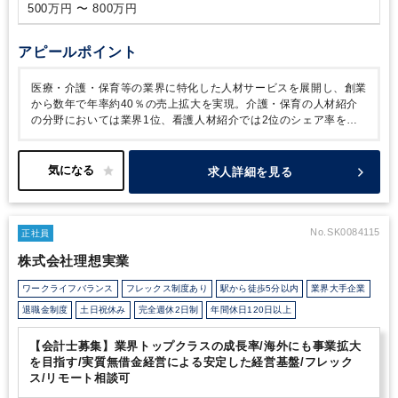
500万円 〜 800万円
アピールポイント
医療・介護・保育等の業界に特化した人材サービスを展開し、創業
から数年で年率約40％の売上拡大を実現。介護・保育の人材紹介
の分野においては業界1位、看護人材紹介では2位のシェア率をも
つ企業です。
2021年には都市部との介護・医療格差が広がる地方
への展開強化として8拠点を開設した他、離職率を防ぐ業界初サー
ビスの提供など介護・医療・保育業界のDX化を目指すなど、様々
求人詳細を見る
な取り組みにより業績も拡大。
現在は外資系PEファンドからの投
資を受け、今後のマーケットの変化や求職者の動向変化を踏まえた
際に、新たな事業展開が必要と考えています。
今回同社が増員す
る経営企画の次世代リーダー候補の方には、中期経営計画の中で示
No.SK0084115
正社員
されている、M&Aに関わる機会や、子会社のPMIもハンズオンで
株式会社理想実業
実施いただくなど、裁量の大きな仕事を通じて事業成長に貢献いた
だきたいとのこと。
アグレッシブなキャリア形成を望む方にとっ
ワークライフバランス
フレックス制度あり
駅から徒歩5分以内
業界大手企業
ては有意義な経験であることは間違いありません。
退職金制度
土日祝休み
完全週休2日制
年間休日120日以上
【会計士募集】業界トップクラスの成長率/海外にも事業拡大
を目指す/実質無借金経営による安定した経営基盤/フレック
ス/リモート相談可