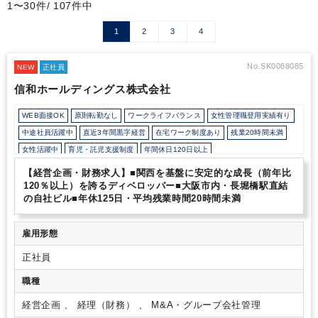
1〜30件/ 107件中
1
2
3
4
No.SK0088085
NEW
正社員
信和ホールディングス株式会社
WEB面接OK
原則転勤なし
ワークライフバランス
女性管理職登用実績有り
中途社員活躍中
直近3年間黒字経営
在宅ワーク制度あり
残業20時間未満
女性活躍中
育児・託児支援制度
年間休日120日以上
【経営企画・財務求人】■関西を基盤に安定的な成長（前年比
120％以上）を誇るディベロッパー■大阪市内・長堀橋駅直結
の自社ビル■年休125日・平均残業時間20時間未満
雇用形態
正社員
職種
経営企画 、 経理（財務） 、 M&A・グループ会社管理