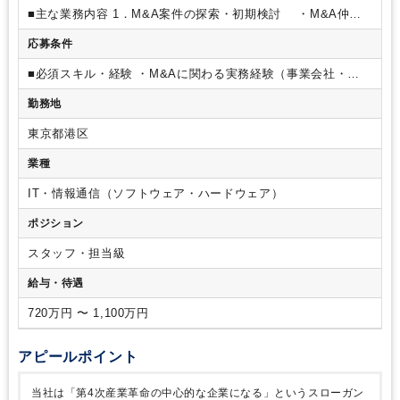
■主な業務内容
1．M&A案件の探索・初期検討
・M&A仲介
会社や金融機関との連携による案件情報の収集
・受領案件
応募条件
の初期スクリーニング（事業内容・成長性・戦略適合性の整
理）
・経営陣／事業責任者とのディスカッション資料作成
■必須スキル・経験
・M&Aに関わる実務経験（事業会社・
・トップ面談等の調整および実施支援
2．デューデリジェン
FAS・仲介会社等）
・事業会社における経営企画／事業投資
スの推進
・財務／法務／ビジネスDDの全体進行管理・推進
勤務地
推進のご経験
※上記いずれかをお持ちで、社内外の関係者を
・外部アドバイザーとの連携および論点整理
・投資判断
巻き込みながらプロジェクトを推進した経験を重視します。
に必要なリスク整理（財務リスク、事業リスク等）
・買収
東京都港区
※上記の「業務内容」欄に記載されている内容全てのご経験が
後のシナジー仮説の整理および数値インパクトの検討
3．契約
なくても、一部で問題ございません。
■歓迎スキル・経験
・
業種
締結・PMI推進
・株式譲渡契約等の条件整理および社内調整
投資銀行、FAS、戦略コンサル等でのディール経験
・デュー
・経営者処遇やスキーム検討のサポート
・買収後の統合
デリジェンス主担当経験
・PMIの推進経験
・財務モデリング
IT・情報通信（ソフトウェア・ハードウェア）
計画策定および各部門との調整
・PMIプロジェクトの進行管
の経験
・IT／テクノロジー業界に関する知見
理
※案件規模やフェーズ・候補者様のご経験領域に応じて担
ポジション
当範囲は調整します。
スタッフ・担当級
給与・待遇
720万円 〜 1,100万円
アピールポイント
当社は「第4次産業革命の中心的な企業になる」というスローガン