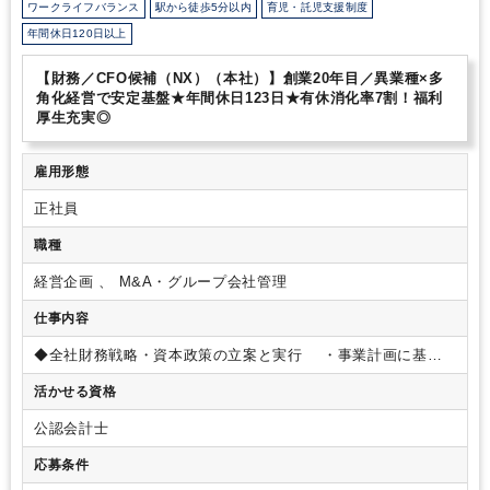
ワークライフバランス
駅から徒歩5分以内
育児・託児支援制度
年間休日120日以上
【財務／CFO候補（NX）（本社）】創業20年目／異業種×多
角化経営で安定基盤★年間休日123日★有休消化率7割！福利
厚生充実◎
雇用形態
正社員
職種
経営企画 、 M&A・グループ会社管理
仕事内容
◆全社財務戦略・資本政策の立案と実行
・事業計画に基づ
く最適な資金調達戦略（デット/エクイティ）の策定と実行
活かせる資格
・将来のIPOを見据えた資本政策、株主構成の検討
◆資金調
達・金融機関/投資家対応
・大規模な資金調達における金融
公認会計士
機関・投資家との折衝、リレーション構築
・格付け機関、
監査法人との対応統括
◆M&A・投資戦略の推進
・M&A戦略
応募条件
立案、ｿｰｼﾝｸﾞ、財務ﾃﾞｭｰﾃﾞﾘｼﾞｪﾝｽ(DD)からPMIまでのプロセ