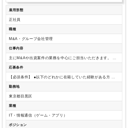
雇用形態
正社員
職種
M&A・グループ会社管理
仕事内容
主にM&Aや出資案件の業務を中心にご担当いただきます。
ま
た、Corporate Development担当として経営企画部と非常に近
応募条件
い距離感で業務をおこなうことができます。
M&A・出資・投
資だけでなく、予実、事業計画策定、IR、財務の業務も同時に
【必須条件】
●以下のどれかに在籍していた経験がある方
経験できることは大きな魅力の1つです。
幅広い領域へ挑戦し
▼証券会社
▼戦略コンサルティングファーム
▼投資ファ
ていただきながら事業の成長に携わっていただけます。
■国内
勤務地
ンド
▼FAS
▼総合商社
▼事業会社の経営企画系部門
外出資提携案件の検討・実行
▼ソーシング・選定から交
【歓迎条件】
●ビジネスレベルの英会話スキル
●社内外のビジ
渉、契約実務含め出資の実務全てをご対応いただきます
■M&A
東京都目黒区
ネスパートナーと信頼関係を構築できるコミュニケーション力
業務
▼ソーシングからエグゼキューションを中心に、ご希
●組織の様々な変化を楽しむことができ、自分の領域に縛られ
業種
望あればPMIまでお任せします
■経営企画業務 ※本人のバック
ずに課題を解決する志向がある
グランドや希望次第
▼予実、事業計画策定、IR、財務、な
IT・情報通信（ゲーム・アプリ）
どの業務を想定
※いずれの業務も、経営陣と密に連携を取り
ながら企画や推進を行っていただきたいと考えております。
ポジション