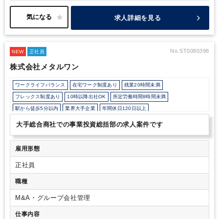
てM&Aを推進していく方針です。
そのため、M&A案件の増加に伴
い、買収企業への業務コンサルや予実管理を担う人材の増員を図っ
求人詳細を見る
ています。
AIツール（Geminiなど）の積極導入や業務アプリ・
WEB面接の活用など、生産性向上にも力を入れており、成長機会
がとても多い環境となっております。
【組織の雰囲気】
社長室は
2025年4月1日に新設され、現在は代表とゼネラルマネージャー2
No.ST0080398
NEW
正社員
名で構成されています。
勤務形態は基本フルリモートで、サテラ
株式会社メタルワン
イトオフィスもございます。ご入社後、ご希望の場合は、慣れるま
でマネージャーが
サポートして下さることも可能です。業務のや
ワークライフバランス
在宅ワーク制度あり
残業20時間未満
り取りは、主にチャットワークとGoogleのシステムを使用してい
ます。
出社時間や勤務場所、服装、などは自由度が高く、フレキ
フレックス制度あり
10時以降出社OK
所定労働時間8時間未満
シブルな働き方が出来る雰囲気です。
【魅力ポイント】
・社長直
駅から徒歩5分以内
業界大手企業
年間休日120日以上
下の部署で裁量を持ってスピーディーに業務を経験できる
・リモ
ート勤務、フレックス制度が定着しており、柔軟な働き方が可能
大手総合商社での事業投資総括部の求人案件です
・キャリアパスが豊富（スペシャリスト／マネジメント／ジョブロ
ーテーション
雇用形態
正社員
職種
M&A・グループ会社管理
仕事内容