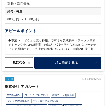
部長・部門長級
給与・待遇
800万円 〜 1,000万円
アピールポイント
◆事業
・「どうとんぼり神座」で有名な急成長中（ラーメン業界
でトップクラスの成長率）の法人
・25年度から本格的なマーケテ
ィング展開により、売上は前年比140％を超え、年商200億円超
え、国内120店舗え超の見込み
直近3年間でおおよそ3倍の成長
を実現
・創業以来黒字続きで、厳しい業界の中でも屈指の利益率
の高さを誇る。2034年までに全国700店舗、売上1000億円達成を
求人詳細を見る
目指す
・新規事業開拓や、新店舗出店、M&Aによる拡大の中、独
自の経営ノウハウにより高い収益率を武器に、実質無借金経営を続
けており、安定した経営基盤
・自社工場で食品加工を行っている
ことで、こだわりの食材を利用したうえで、利益につなげられてい
No.ST0082735
正社員
る
・飲食業界でありながらコロナ禍の中でも新規出店や積極採用
株式会社 アガルート
を行う（従業員53名：正社員45名、グループ連連結1,734名）
・
今後は第二、第三の経営の柱を模索し事業の幅を広げると共に、海
WEB面接OK
ワークライフバランス
在宅ワーク制度あり
外にも広げ（2024年7月にもハワイに新たに出店）、事業拡大を
目指す
◆社風
・年功序列ではなく、個人の成果に応じて昇給・昇
フレックス制度あり
オフィスカジュアルOK
格できるため、年齢関係なくチャンスが与えられる環境
・成長中