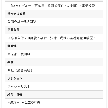
・M&Aやグループ再編等、投融資案件への対応
・事業投資管
理
投融資を含めた事業投資管理を担当した上で、将来的に
活かせる資格
は、わが社グループ会社での経営人材（CFO等）として幅広く
活躍して頂きます。
公認会計士/USCPA
応募条件
＜必須条件＞
■経験：会計・法律・税務の基礎知識
■学歴：大
学、大学院
＜希望条件＞
■語学：ビジネス英語（TOEIC730点
勤務地
以上）
■経験：M&A等、投融資の経験
東京都千代田区
業種
商社（総合商社）
ポジション
スペシャリスト
給与・待遇
750万円 〜 1,200万円