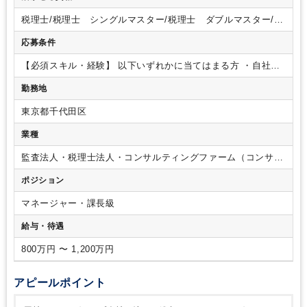
す。
これまで当社の各地域本部はM&Aを行い全国に拠点を増
税理士/税理士 シングルマスター/税理士 ダブルマスター/税
やして参りました。
今後も当社の目標である『2032年までに
理士試験 １科目合格/税理士試験 ２科目合格/税理士試験
1000名体制』を目指しており、積極的に拡大を図っています。
応募条件
３科目合格/税理士試験 ４科目合格/日商簿記 １級/日商簿
現在1000名体制に向けて東京本社管理部門の体制を強化してお
記 ２級
り、
ビジネスの拡大、収益性向上のための全社施策を考え、
【必須スキル・経験】
以下いずれかに当てはまる方
・自社Ｍ
実行、運用に移していくことがミッションとなります。
・グ
＆Ａ推進のご経験あり
・事業会社の経理財務、もしくは経営
勤務地
ループ新規事業計画の策定・推進
・自社Ｍ＆Ａ推進、ＰＭＩ
コンサルティングのご経験あり
【歓迎スキル・経験】
・経営
（関連事業に関する業界分析、市場分析、競合他社分析（ベン
系もしくは戦略系コンサル会社での勤務経験
【求める人物
東京都千代田区
チマーク）を含む）
像】
・独立心旺盛で「自走」できる方
・ベンチャースピリッ
トを持ち、スピードに対応できる方
・成長途上である当社と
業種
ともに成長できる方
監査法人・税理士法人・コンサルティングファーム（コンサル
ティングファーム・シンクタンク）
ポジション
マネージャー・課長級
給与・待遇
800万円 〜 1,200万円
アピールポイント