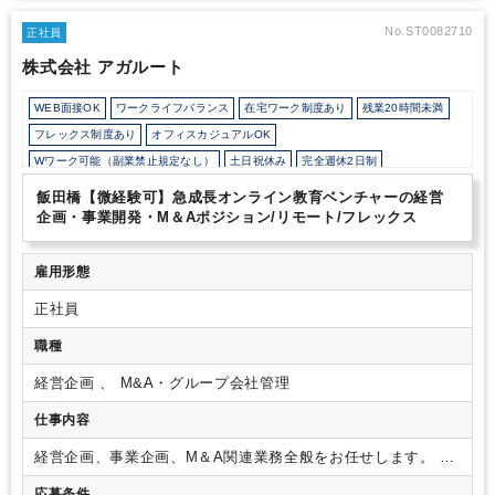
がとても多い環境となっております。
【組織の雰囲気】
社長室は
2025年4月1日に新設され、現在は代表とゼネラルマネージャー2
No.ST0082710
正社員
名で構成されています。
勤務形態は基本フルリモートで、サテラ
株式会社 アガルート
イトオフィスもございます。ご入社後、ご希望の場合は、慣れるま
でマネージャーが
サポートして下さることも可能です。業務のや
WEB面接OK
ワークライフバランス
在宅ワーク制度あり
残業20時間未満
り取りは、主にチャットワークとGoogleのシステムを使用してい
ます。
出社時間や勤務場所、服装、などは自由度が高く、フレキ
フレックス制度あり
オフィスカジュアルOK
シブルな働き方が出来る雰囲気です。
【魅力ポイント】
・社長直
Wワーク可能（副業禁止規定なし）
土日祝休み
完全週休2日制
下の部署で裁量を持ってスピーディーに業務を経験できる
・リモ
年間休日120日以上
ート勤務、フレックス制度が定着しており、柔軟な働き方が可能
飯田橋【微経験可】急成長オンライン教育ベンチャーの経営
・キャリアパスが豊富（スペシャリスト／マネジメント／ジョブロ
企画・事業開発・M＆Aポジション/リモート/フレックス
ーテーション
雇用形態
正社員
職種
経営企画 、 M&A・グループ会社管理
仕事内容
経営企画、事業企画、M＆A関連業務全般をお任せします。
現
状では、M＆A関連の戦術・実行に関わる業務を担当いただき
応募条件