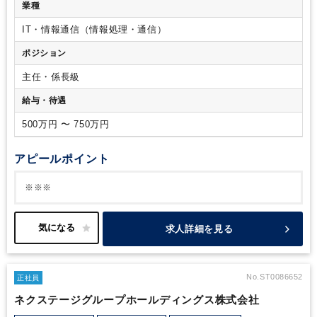
指した抜本的な業務プロセス改善（BPR）の主導
自動化・高
業種
度化の推進： 既存システムと生成AIを組み合わせた、入力・
照合・分析業務の自動化
「実践知」の蓄積： 自ら最新テクノ
IT・情報通信（情報処理・通信）
ロジーを使い倒すことで経理DXのモデルケースを創出し、組
ポジション
織の進化を牽引
【使用システム環境】
会計システム： 勘定奉
行クラウド
経費精算： バクラク経費精算
給与計算： Money
主任・係長級
Forward
勤怠・工数管理： ZAC
給与・待遇
500万円 〜 750万円
アピールポイント
※※※
求人詳細を見る
No.ST0086652
正社員
ネクステージグループホールディングス株式会社