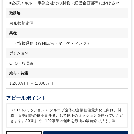
ス統括
・新規事業への投資判断、リスク分析、リターン評
■必須スキル
・事業会社での財務・経営企画部門におけるマネ
価
◆経営管理体制の高度化とガバナンス構築
・経営陣に対
ジメント経験
・数億円以上の資金調達（エクイティ・デット
勤務地
する財務分析と戦略的提言
・グループ全体の予実管理、KPI
双方）の実績
・M&A（DD・交渉・PMI等）に関する一連の経
管理体制の再構築
・内部統制、財務ガバナンス体制の強化
験
・経営陣として、代表や事業責任者と対等に議論し、事業
東京都新宿区
◆財務組織の構築とマネジメント
・財務部門全体の戦略立
を推進した経験
■歓迎スキル
・公認会計士資格をお持ちの方
案、メンバーの採用・育成、組織力強化
＜CFOのミッション
・ベンチャー企業でのCFO、CFO補佐、またはそれに準ずるポ
業種
＞
グループ全体の企業価値最大化に向け、財務・資本戦略の
ジションの経験
・複数子会社を持つグループ企業での財務統
最高責任者として以下のミッションを担っていただきます。30
括経験
IT・情報通信（Web広告・マーケティング）
期までに100事業の創出を形成の最前線で担う、重要ポジショ
ポジション
ンです。
＜NEXTAGE GROUPのCFOの魅力＞
◆経営の中心
での意思決定
グループ全体の経営戦略・投資判断に深く関
CFO・役員級
与。単なる管理担当ではなく、事業を創造する責任者としてご
活躍いただきます。
◆100事業構想の実現をリード
今後の
給与・待遇
M&A、新規事業投資、資本政策の策定など、グループの未来を
設計するダイナミックな挑戦をしていただきます。
◆ゼロベ
1,200万円 〜 1,800万円
ースでの組織構築
CFOとして、財務戦略の立案から実行、そ
してそれを支える組織の構築まで、すべてをゼロからデザイン
アピールポイント
できる裁量があります。
◆個人と組織の圧倒的成長体験
22事
業から100事業へ。会社の姿が劇的に変わる変革期の中核を担
＜CFOのミッション＞
グループ全体の企業価値最大化に向け、財
うことで、他では得られない圧倒的な成長と実績を手にするこ
務・資本戦略の最高責任者として以下のミッションを担っていただ
とができます。
＜当社について＞
創業20年目を迎えた弊社
きます。30期までに100事業の創出を形成の最前線で担う、重要
は、NEXTAGE GROUPは、過去の学歴・経歴に関係なく、
ポジションです。
＜NEXTAGE GROUPのCFOの魅力＞
◆経営の
【あきらめずに挑戦し続けることで、「チャンスなら、まだあ
中心での意思決定
グループ全体の経営戦略・投資判断に深く関
る」と思える社会をつくる】という理念を掲げ、4つの事業領