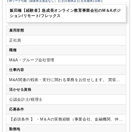
Wワーク可能（副業禁止規定なし）
土日祝休み
完全週休2日制
の企業で、様々なことに挑戦してみたい方、今後のキャリアアップ
年間休日120日以上
を目指す方にはぴったり
・社内体制も柔軟に変化されており、働
飯田橋【経験者】急成長オンライン教育事業会社のM＆Aポジ
き方改革も進められており、システム導入なども積極的におこなっ
ション/リモート/フレックス
ている
・USJの史上最高収益を生み出したマーケティング＆人事
責任者が講師を務める「全社トレーニング」を定期的に開催
ビ
ジネススキルやキャリアアップ法などを専門的に学べる環境が充実
雇用形態
正社員
職種
M&A・グループ会社管理
仕事内容
M&A関連の戦術・実行に関わる業務をお任せします。
買収か
ら締結後の業務連携・売上達成まで、幅広くご対応いただきま
活かせる資格
す。
将来的にはDDにも関与していただく予定です。
【主な業
務内容】
・M&A関連業務（戦略立案・調査・契約支援・統合
公認会計士/税理士
支援など）、買収企業の予実管理・成長支援
・買収企業との
業務連携支援
・部門責任者との連携
※関東圏の案件が中心の
応募条件
ため、数日～1週間程度の出張が数回発生する可能性がありま
す。
【必須条件 】
・M＆Aの実務経験（事業会社、金融機関、仲
介、FAなど問わず）目安３年以上
・東京近郊在住（または転
勤務地
居予定の方）
【歓迎条件 】
・税理士資格、公認会計士資格