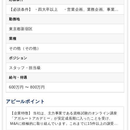
ます。
また、グループ会社の業務に携わっていただくことも
ございます。
■新規事業のPDCA、グロース施策
■既存事業の
【必須条件】
・四大卒以上
・営業企画、業務企画、事業企
立て直し
※関東圏の案件が中心のため、数日～1週間程度の出
画などの業務に興味がある、ビジネス視点の高い方
・スター
張が数回発生する可能性があります。
勤務地
トアップやビジネス変化が大きい環境で、フットワーク軽く新
規性の高い業務に取り組まれたご経験
・東京近郊在住（また
東京都新宿区
は転居予定の方）
【歓迎条件】
・事業企画、事業開発経験
・
コンサルティング経験
・M＆Aの実務経験（事業会社、金融機
業種
関、仲介、FAなど問わず）
その他（その他）
ポジション
スタッフ・担当級
給与・待遇
600万円 〜 800万円
アピールポイント
【企業特徴】
当社は、主力事業である資格試験のオンライン講座
「アガルートアカデミー」が安定成長期に入ったことを受け、
M&Aに積極的に取り組んでいます。これまでに15件以上の譲受け
（事業譲渡含む）を実行しており、今後もグループの成長戦略とし