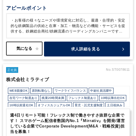
アピールポイント
・お客様の様々なニーズや環境変化に対応し、最適・合理的・安定
的な鉄鋼製品の供給と在庫・加工・物流などの機能・サービスを提
供する、鉄鋼総合商社/鉄鋼流通のリーディングカンパニーです。
・北中南米や欧阿中近東、アジア・大洋州に拠点を保有。国内外に
幅広く網羅したネットワークが強みです。
・国際的ネットワー
クを活用し、金属マーケットだけでなく両親会社とも情報共有し、
求人詳細を見る
政治・経済・産業全般に亘り総合的な情報を活用していることも特
長です。
・新卒・キャリア採用を中心に多様な社員が在籍してい
ます。オフィスは新しく清潔で、コミュニケーションが取り易いよ
う社内のレイアウトも工夫されているため、中途の方も安心して働
No.ST0078611
正社員
ける環境が整っています。
株式会社ミラティブ
WEB面接OK
原則転勤なし
ワークライフバランス
中途社員活躍中
在宅ワーク制度あり
残業20時間未満
フレックス制度あり
10時以降出社OK
16時以前退社OK
オフィスカジュアルOK
育児・託児支援制度
土日祝休み
完全週休2日制
年間休日120日以上
週4日リモート可能！フレックス制で働きやすさ抜群な企業で
す！ スマホゲーム配信者数国内No.1『Mirrativ』を開発/運営
している企業でCorporate Development(M&A・戦略投資)担
当を募集！