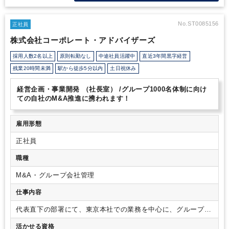
ポジションです。
労働人口減少が見込まれる日本における重要な
医療福祉業界の労働環境改善に貢献する企業として、企業全体の状
況を把握するだけでなく、M&Aを含む新規事業促進に携われる意
No.ST0085156
正社員
義のあるポジションになります。
今後のマーケットの変化や求職
株式会社コーポレート・アドバイザーズ
者の動向変化を踏まえた新たな事業の創造や、超少子高齢化という
社会課題の解決に挑戦する醍醐味も味わえるポジションです。
ま
採用人数2名以上
原則転勤なし
中途社員活躍中
直近3年間黒字経営
た、裁量の大きな仕事を経験することで更なる成長を目指してくだ
残業20時間未満
駅から徒歩5分以内
土日祝休み
さい。
経営企画・事業開発 （社長室） /グループ1000名体制に向け
ての自社のM&A推進に携われます！
雇用形態
正社員
職種
M&A・グループ会社管理
仕事内容
代表直下の部署にて、東京本社での業務を中心に、グループ全
体の経理財務を担当いただきます。
同社の発展を経営に近い
活かせる資格
ポジションからサポートしていくことがミッションとなりま