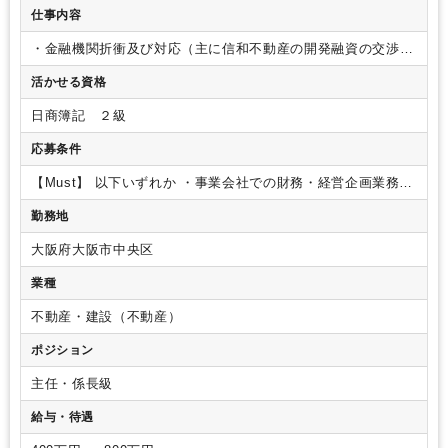
仕事内容
・金融機関折衝及び対応（主に信和不動産の開発融資の交渉と
なっており、取引銀行は30行以上）
・金融機関提出資料作成
活かせる資格
・信和グループ各社業績管理・中期経営計画策定
・経営会議
の運営・司会
・資金繰り管理
・その他業務
日商簿記 ２級
応募条件
【Must】
以下いずれか
・事業会社での財務・経営企画業務の
経験者（不動産業界歓迎）
・金融機関での法人営業経験者
勤務地
大阪府大阪市中央区
業種
不動産・建設（不動産）
ポジション
主任・係長級
給与・待遇