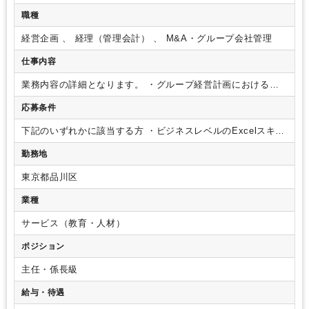
職種
経営企画 、 経理（管理会計） 、 M&A・グループ会社管理
仕事内容
業務内容の詳細となります。
・グループ経営計画における事
業戦略立案、事業計画策定（短期、中期、長期）
・経営陣と
応募条件
連携し、中期経営計画の財務目標の策定
・財務経理と連携
し、月次管理会計の実施
・営業及びマーケティング責任者と
下記のいずれかに該当する方
・ビジネスレベルのExcelスキル
協議し、売り上げ計画の策定
・KPI管理及び関連部門との連携
（vlookup、sumifs等の中上級関数、ピボットなど）
・日商簿
ゆくゆくは管理会計・予算策定業務以外にもグループ事業ポー
勤務地
記2級以上、または同等の知識をお持ちの方（経理実務は行い
トフォリオ戦略立案・経営体制方針の検討支援・M&A戦略の策
ません）
（歓迎要件）
・コンサル・金融機関・事業会社（財
定支援なども担っていただきます。
※入社後の変更範囲とし
東京都品川区
務経理部門や経営企画部門など）問わず、計数管理の経験があ
て会社の定める業務、就業規則の定めに従い出向を命じる場合
る方
・成長企業でワンランク上の職務に挑戦したい方
業種
があり、その場合は出向先の定める業務を実施いただきます。
サービス（教育・人材）
ポジション
主任・係長級
給与・待遇