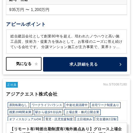
高いポジションとなっております。
※転勤に関して、勤務地
のご希望があれば可能な限り考慮させて頂きます。
雇用元は
935万円 〜 1,200万円
大末テクノサービス株式会社です。業務委託で大末建設株式会
社の業務を行っていただきます。
※大末テクノサービス株式
会社は、大末建設グループの管理業務の委託会社であり、管理
アピールポイント
部門の人員は同様の雇用形態となります。
よって、応募時に
は大末テクノサービスへも個人情報の提供をいたします。
総合建設会社として創業80年を超え、培われたノウハウと高い施
工品質、技術力・提案力を強みとして、お客様のニーズに答え続け
ている会社です。
分譲マンション施工が主力事業で、業界トップ
クラスの実績を持ち、大手デベロッパーとの継続取引が多く、安定
した受注が可能。（売上の7割）
マンション以外でも、オフィス、
工場・物流倉庫、医療・福祉施設、商業施設などを施工しており、
求人詳細を見る
多様なニーズに対応できる。最近はEC市場の拡大により、物流倉
庫の受注も増加中。（売上の1割）
また、建設30年以上の建物も
増えており、耐震に対する意識の高まりや、金利アップ前の駆け込
みを含めたリニューアル需要も一定数あります。
2037年に創業
No.ST0087180
正社員
100周年を迎える予定で、売上3000億の目標達成に向け、組織拡
アジアクエスト株式会社
大・強化中。M＆Aの開拓からPMIまで携わる事ができる為、長期
的に会社に大きなインパクトを上げられる重要なポジションです。
原則転勤なし
ワークライフバランス
中途社員活躍中
在宅ワーク制度あり
残業20時間未満
駅から徒歩5分以内
上場企業・株式公開企業
オフィスカジュアルOK
育児・託児支援制度
土日祝休み
完全週休2日制
年間休日120日以上
【リモート有/時差出勤制度有/海外拠点あり】グロース上場企