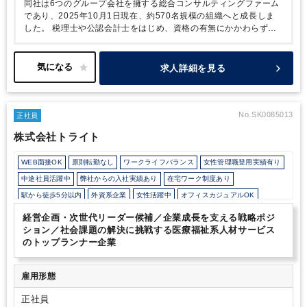
同社は6つのグループ会社を擁する総合コンサルティングファーム
であり、2025年10月1日現在、約570名規模の組織へと成長しま
した。
税理士や公認会計士をはじめ、資格の有無にかかわらずプ
ロフェッショナルな人材が多数在籍しています。
事業承継者がい
ないという全国の士業事務所が抱える課題に対し、同社がM＆Aを
進めることで、その事務所の存続と、地域の頼れる事務所を継続す
求人詳細を見る
る役割を担っています。
全国の中小企業の信頼されるパートナー
を目指し現在570名体制から2032年に向けて1000名体制を目指し
ています。
これまで、各地域本部においてM&Aを通じて全国に拠
点を拡大してきました。
「2032年までに1,000名体制」を目標
No.SK0085013
正社員
に、さらなる成長を目指しており、
今後のM&Aを推進していただ
株式会社トライト
ける方を募集しています。
代表直下のポジションとなり、個人に
任せる裁量が大きくご自身のアイデアを実現できる機会がありま
WEB面接OK
原則転勤なし
ワークライフバランス
女性管理職登用実績有り
す。
裁量をもって企業の成長に貢献したい方におすすめの求人で
す。
中途社員活躍中
弊社からの入社実績あり
在宅ワーク制度あり
駅から徒歩5分以内
外資系企業
女性活躍中
オフィスカジュアルOK
育児・託児支援制度
年間休日120日以上
経営企画・次世代リーダー候補／企業成長を支える戦略ポジ
ション／社会課題の解決に挑戦する医療福祉系人材サービス
のトップランナー企業
雇用形態
正社員