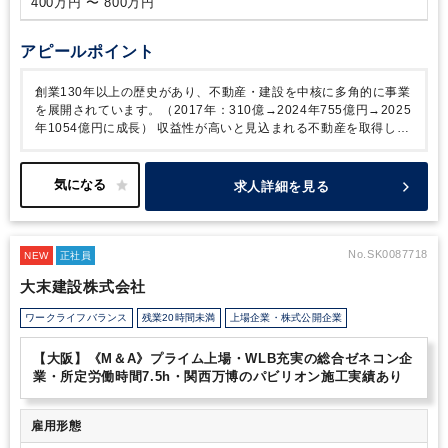
400万円 〜 800万円
アピールポイント
創業130年以上の歴史があり、不動産・建設を中核に多角的に事業
を展開されています。（2017年：310億→2024年755億円→2025
年1054億円に成長）
収益性が高いと見込まれる不動産を取得し開
発する「デベロッパー」、土地を活かす方法を企画し建設する「ゼ
ネコン」の事業、その他、ホテル・介護・温浴・貸会議室等、グル
ープの強みを活かしつつ、総合的に提案し、売上をあげていかれて
求人詳細を見る
います。
今後も、関西を中心に、事業・売上の拡大が見込まれる
法人かと思います。
今回は、経営企画室にて増員の募集です。中
長期的な事業成長を支える財務基盤の強化を目的として、金融機関
との取引関係の拡充・深化を図るためであり、同社ではなかなかで
No.SK0087718
NEW
正社員
ない貴重な求人です。
全社的には中途社員も多く、社内の風土・
大末建設株式会社
福利厚生の充実なども伴い定着率も高い（92.3％）ため長期的に
就業しやすい社風です。
ワークライフバランス
残業20時間未満
上場企業・株式公開企業
【大阪】《M＆A》プライム上場・WLB充実の総合ゼネコン企
業・所定労働時間7.5h・関西万博のパビリオン施工実績あり
雇用形態