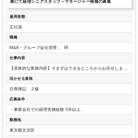
業にて経理シニアスタッフ～マネージャー候補の募集
雇用形態
正社員
職種
M&A・グループ会社管理 、 IR
仕事内容
【具体的な業務内容】※まずはできるところからお任せします
※
1. 財務会計・連結決算・開示マネジメント
連結決算体制の
活かせる資格
運用（パッケージ回収、連結修正仕訳、連結CF作成）
海外子
会社の決算支援・レビュー（現地スタッフや会計事務所と連携
日商簿記 ２級
した管理）
会計方針の策定、新会計基準への対応検討
決算短
信、有価証券報告書などの開示資料作成（未経験の方はサポー
応募条件
トからスタート）
監査法人対応（ 連結・単体決算における明
細や各種エビデンス（証憑）の準備・提出にとどまらず、新規
・事業会社での経理実務経験 5年以上
取引や新会計基準適用時などの事前相談・協議など）
2. 管理
勤務地
会計・経営支援
グループ全体の予実管理、KPI分析、経営層へ
のレポーティング
3. 経理DX・AI活用による組織改善
AIネイ
東京都文京区
ティブな経理組織への再設計： 業務のAIエージェント化を目