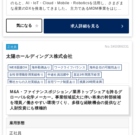
のもと、AI・IoT・Cloud・Mobile・Roboticsを活用し、さまざま
な産業のDXを推進してきました。
主力であるMDM事業をはじめ
とした強固な事業基盤を背景に、さらなる非連続な成長を実現する
ため、当社ではM&Aを重要な経営戦略の一つとして位置づけてい
ます。
本ポジションでは、M&A案件の探索からデューデリジェン
求人詳細を見る
ス、契約締結、PMIまで、M&Aプロセス全体を一気通貫で推進い
ただきます。
週次で実施される経営陣参加のM&A会議にて案件進
捗を共有し、意思決定を前に進めていく実行ポジションです。
単
なる調整役ではなく、経営視点を持ち、関係者を巻き込みながらデ
No.SK0086331
正社員
ィールを前に進める実行責任者としてご活躍いただくことを期待し
太陽ホールディングス株式会社
ています。
WEB面接OK
海外勤務あり
ワークライフバランス
海外赴任の可能性あり
女性管理職登用実績有り
中途社員活躍中
直近3年間黒字経営
弊社からの入社実績あり
在宅ワーク制度あり
残業20時間未満
フレックス制度あり
所定労働時間8時間未満
駅から徒歩5分以内
M&A・ファイナンスポジション／業界トップシェアを誇るグ
上場企業・株式公開企業
女性活躍中
オフィスカジュアルOK
ローバル化学メーカー。事業領域拡大に伴い将来の幹部候補
を増員／働きやすい環境づくり、多様な経験機会の提供など
育児・託児支援制度
年間休日120日以上
人財投資にも積極的
雇用形態
正社員