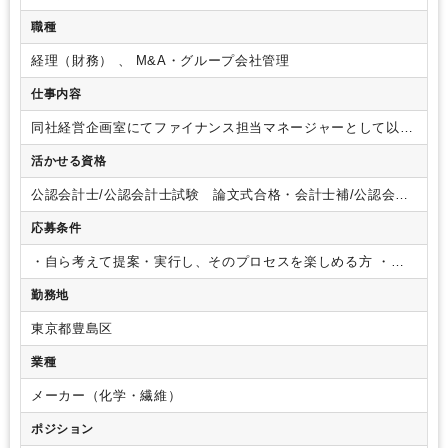
職種
経理（財務） 、 M&A・グループ会社管理
仕事内容
同社経営企画室にてファイナンス担当マネージャーとして以下
業務に従事いただきます。
・財務業務
・M&A関連業務
・
活かせる資格
取締役会運営業務
・子会社管理
・チームや課のマネジメ
ント業務
・その他関連業務 など
経験スキルを考慮の上、
公認会計士/公認会計士試験 論文式合格・会計士補/公認会計
お任せする業務は検討いたします。
ご自身の得意分野からご
士試験 短答式合格/税理士/税理士 シングルマスター/税理
担当いただき、徐々に領域を広げていっていただきます。
応募条件
士 ダブルマスター/税理士試験 １科目合格/税理士試験 ２
科目合格/税理士試験 ３科目合格/税理士試験 ４科目合
・自ら考えて提案・実行し、そのプロセスを楽しめる方
・財
格/USCPA/USCPA 科目合格/日商簿記 １級/日商簿記 ２
務業務3年以上の経験をお持ちの方
・マネジメント経験がある
級
勤務地
方
（歓迎要件）
・金融機関や戦略系コンサルでのアドバイザ
リー業務などの経験がある方
・一定以上の規模の会社で、一
東京都豊島区
通りの経理経験がある方
・監査法人での経験がある方
・日常
的に利用するわけではありませんが、英語・中国語が堪能な方
業種
は活かせるチャンスがございます
メーカー（化学・繊維）
ポジション