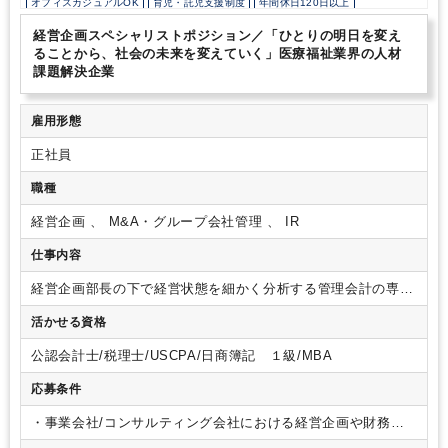
オフィスカジュアルOK
育児・託児支援制度
年間休日120日以上
経営企画スペシャリストポジション／「ひとりの明日を変え
ることから、社会の未来を変えていく」医療福祉業界の人材
課題解決企業
雇用形態
正社員
職種
経営企画 、 M&A・グループ会社管理 、 IR
仕事内容
経営企画部長の下で経営状態を細かく分析する管理会計の専門
家として、予算策定や実績分析を通じて経営陣の意思決定を支
活かせる資格
援いただきます。
具体的には、
・グループ経営計画における
事業戦略立案、事業計画策定（短期、中期、長期）
・経営陣
公認会計士/税理士/USCPA/日商簿記 １級/MBA
と連携し、中期経営計画の財務目標の策定
・財務経理と連携
し、月次管理会計の実施
・営業及びマーケティング責任者と
応募条件
協議し、売り上げ計画の策定
・KPI管理及び関連部門との連
携 など
・事業会社/コンサルティング会社における経営企画や財務経
理部門で管理会計業務経験3年以上
・会計事務所/税理士事務所