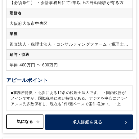
各々の希望に応じたレベルの案件をお任せしますが、希望者
【必須条件】
・会計事務所にて2年以上の外勤経験が有る方
・
は、上場企業や国際税務もチャレンジ可。
会計ソフト：弥
日商簿記２級以上
【歓迎条件】
・税理士試験科目合格者
・英
勤務地
生、MJS、勘定奉行、会計王
語力
大阪府大阪市中央区
業種
監査法人・税理士法人・コンサルティングファーム（税理士法
人）
給与・待遇
年俸 400万円 〜 600万円
アピールポイント
■事務所特徴
・北浜にある12名の税理士法人です。
・国内税務が
メインですが、国際税務に強い特徴がある。アジアを中心にアライ
アンス先多数保有し、現在も1件/週ペースで案件増加中。
・上場
企業クライアントも有する為、連結決算などの会計支援も実施しま
す。
求人詳細を見る