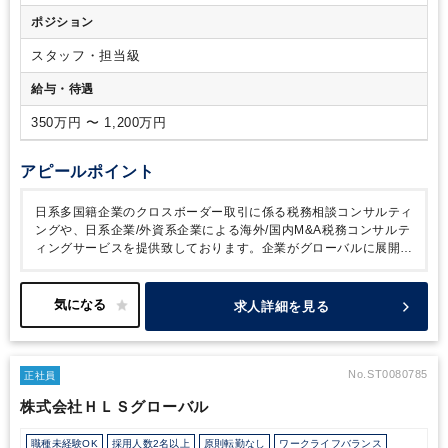
人）
ポジション
スタッフ・担当級
給与・待遇
350万円 〜 1,200万円
アピールポイント
日系多国籍企業のクロスボーダー取引に係る税務相談コンサルティ
ングや、日系企業/外資系企業による海外/国内M&A税務コンサルテ
ィングサービスを提供致しております。企業がグローバルに展開し
ていく動きの最前線に触れながら仕事ができる環境で、新聞1面に
掲載されるような案件に携われる機会もあるのが魅力です。高い専
門知見・経験を保有するメンバーと協働し、ご自身のスキルや知見
求人詳細を見る
を磨ける環境があります。
また、大規模な案件に携わる機会があ
り、ご自身の仕事の影響度の大きさや、達成感を感じられる仕事で
す。
No.ST0080785
正社員
株式会社ＨＬＳグローバル
職種未経験OK
採用人数2名以上
原則転勤なし
ワークライフバランス