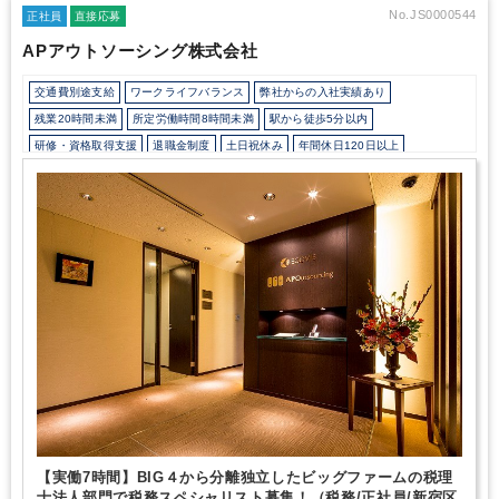
No.JS0000544
正社員
直接応募
APアウトソーシング株式会社
交通費別途支給
ワークライフバランス
弊社からの入社実績あり
残業20時間未満
所定労働時間8時間未満
駅から徒歩5分以内
研修・資格取得支援
退職金制度
土日祝休み
年間休日120日以上
【実働7時間】BIG４から分離独立したビッグファームの税理
士法人部門で税務スペシャリスト募集！（税務/正社員/新宿区