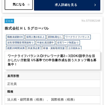
子育て中の方も働きやすい環境です。
望めば、英語をどんどん使
求人詳細を見る
える環境ですので、英語力を活かしたい方、またこれから磨いてい
きたいという方にはお薦めです！
No.ST0082168
正社員
株式会社ＨＬＳグローバル
職種未経験OK
採用人数2名以上
原則転勤なし
ワークライフバランス
女性管理職登用実績有り
中途社員活躍中
在宅ワーク制度あり
残業20時間未満
外資系企業
研修・資格取得支援
土日祝休み
完全週休2日制
年間休日120日以上
ワークライフバランス◎/テレワーク週2～3日OK/語学力を活
かしたい方歓迎 US基準での申告書作成を担うスタッフ職を募
集中！
雇用形態
正社員
職種
法人税・顧問業務（税務） 、 国際税務（税務）