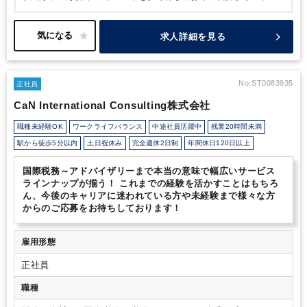
イザリーサービスまで幅広いニーズに対応。
スタッフは土日出社
や残業も少なく、在宅ワークやフレックスワークもOK。少人数だ
からこその自由度の高さがあります。
また、国際会計事務所が母
求人詳細を見る
体なので、ソーシング元としても安定したパイプがあります。その
ため、今後更なる拡大が予想されます。
世界五大会計事務所とい
うフィールドで
これまでの資格や経験を活かしながら、高度税務
やアドバイザリー業務など更なるキャリアアップを希望される方は
No.ST0083935
正社員
オススメです。
CaN International Consulting株式会社
職種未経験OK
ワークライフバランス
中途社員活躍中
残業20時間未満
駅から徒歩5分以内
土日祝休み
完全週休2日制
年間休日120日以上
国際税務～アドバイザリーまで本当の意味で幅広いサービス
ラインナップが揃う！ これまでの経験を活かすことはもちろ
ん、今後のキャリアに迷われている方や未経験まで様々な方
からのご応募をお待ちしております！
雇用形態
正社員
職種