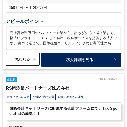
350万円 〜 1,200万円
アピールポイント
売上高数千万円のベンチャー企業から、誰もが知る上場企業まで、
幅広いクライアントに対して会計・税務サービスを提供する法人で
す。
実力に応じて、国際税務コンサルティングなど専門性の高い
案件にも挑戦できる環境があります。
日系・外資系企業の日本法
人に向けて、国内事業に関わる会計・税務・総務領域をワンストッ
プで支援しており、
特に国際税務コンサルティングを外部委託せ
求人詳細を見る
ずに自社で完結できる点が大きな強みです。
海外本社との調整
や、英語を使用したコミュニケーションも多く、英語力を活かした
い方・これから伸ばしたい方どちらにも活躍のチャンスがありま
す。
一方で、英語が苦手な方でもご入社後に活躍されている事例
No.ST0082181
正社員
もございます。
近年は、これまでの実績を評価いただき、外資系
RSM汐留パートナーズ株式会社
企業だけでなく日系企業からの依頼も増加中。
⼀⼈ひとりの個性
やキャリア志向、ライフステージに応じて多様な経験を積める環境
採用人数2名以上
残業20時間未満
駅から徒歩5分以内
です。
所内は堅苦しさのないフラットな雰囲気で、フランクなメ
ンバーも多く在籍。
子育てと両立しながら働く職員も多く、コン
国際会計ネットワークに所属する会計ファームにて、Tax Spe
サルファームの中でも働きやすい職場といえます。
cialistの募集！！