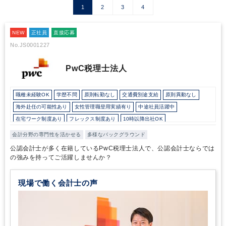
1
2
3
4
NEW
正社員
直接応募
No.JS0001227
PwC税理士法人
職種未経験OK
学歴不問
原則転勤なし
交通費別途支給
原則異動なし
海外赴任の可能性あり
女性管理職登用実績有り
中途社員活躍中
在宅ワーク制度あり
フレックス制度あり
10時以降出社OK
16時以前退社OK
所定労働時間8時間未満
駅から徒歩5分以内
業界大手企業
会計分野の専門性を活かせる
多様なバックグラウンド
外資系企業
オフィスカジュアルOK
研修・資格取得支援
退職金制度
公認会計士が多く在籍しているPwC税理士法人で、公認会計士ならでは
育児・託児支援制度
完全週休2日制
年間休日120日以上
英語力を活かす
の強みを持ってご活躍しませんか？
総合力（Big４～準大手）
現場で働く会計士の声