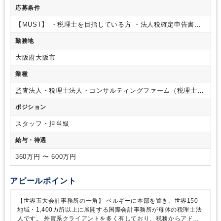
させて頂きます。
応募条件
【MUST】
・税理士を目指している方
・法人税確定申告書／
消費税申告書の作成業務の経験のある方
＜言語スキル＞
日本
勤務地
語：ネイティブ orビジネスレベル
英語：メール等で日常的に
コミュニケーションすることに抵抗が無いこと
【ベター要
大阪府大阪市
件】
・税理士科目試験合格、または税理士資格を有する方
・
公認会計士資格を有する方
・上場会社に対する税務経験を含
業種
む、国内税務業務の経験がある方
監査法人・税理士法人・コンサルティングファーム（税理士法
人）
ポジション
スタッフ・担当級
給与・待遇
360万円 〜 600万円
アピールポイント
【世界五大会計事務所の一角】
ベルギーに本部を置き、世界150
地域・1,400カ所以上に展開する国際会計事務所が母体の税理士法
人です。
外資系クライアントを多く有しており、税務からアドバ