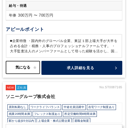
ドサービス）
給与・待遇
年俸 300万円 〜 700万円
アピールポイント
■企業特徴
・国内外のグローバル企業、東証１部上場大手が大半を
占める会計・税務・人事のプロフェッショナルファームです。
・
大手監査法人のメンバーファームとして培った経験を活かし、国内
企業、外資系企業を問わず、経理部門、人事給与部門における業務
のアウトソーシング業務を行っています。
・クライアントは10社
程度を担当しその多くが大手や外資企業のため、非常にやりがいを
求人詳細を見る
感じていける職場です。
■求人特徴
・退職金制度や各種休暇制
度、カフェテリアプラン料率の高さなど福利厚生も充実していま
す。
・風通しの良い社風、入口の経験値より伸びしろを重視する
風土など成長意欲の高い方にはお薦めの環境です！
・法定労働時
No.ST0087165
NEW
正社員
間を超える残業は月平均約10～20時間程度で、繁忙期はあります
ソニーグループ株式会社
が定時で退社する日もあり、ご家庭やプライベートと両立しやすく
長期的に活躍できる環境です。
・産休・育休取得実績も多数あ
原則転勤なし
ワークライフバランス
中途社員活躍中
在宅ワーク制度あり
り、復職実績も多く定着率も高いのが特徴です。
残業20時間未満
フレックス制度あり
所定労働時間8時間未満
駅から徒歩5分以内
上場企業・株式公開企業
退職金制度
育児・託児支援制度
年間休日120日以上