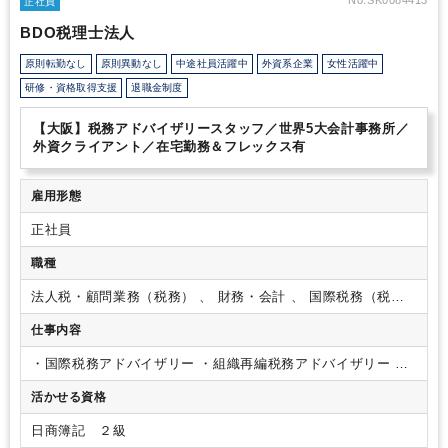
正社員
ソニーグループの事業戦略の推進を税務面からサポートします。ま
BDO税理士法人
た、独自のバーチャル組織であるグローバル・タックスオフィスの
一員として、海外メンバーとも日々連携しながらグローバルな業務
原則転勤なし
原則異動なし
中途社員活躍中
外資系企業
女性活躍中
を行っています。
・ソニーは「人のやらないことをやる」という
研修・資格取得支援
退職金制度
チャレンジ精神のもと、音と映像を中心とするエレクトロニクス事
業だけにとどまらず、ゲーム＆ネットワークサービス事業や映画・
音楽といったエンタテインメント事業、そして保険や銀行を中心と
【大阪】税務アドバイザリースタッフ／世界5大会計事務所／
した金融事業など、事業の枠にとらわれずに開拓を進めてきまし
外資クライアント／在宅勤務＆フレックス有
た。
・その幅広い事業を経理・税務の観点からサポートする業務
であり、多様なビジネスとそれに関連する経理・税務の経験を積む
雇用形態
ことができます。日本のリーディングカンパニーのひとつとして、
前例のない新しい事例をチームで検討して先例となる答えを導き出
正社員
す経験ができ、会計・税務の業務を幅広くまた深堀りできるのが魅
力です。
・この部署の目的は、会計・税務の知識や経験を使い、
職種
経営及び事業に貢献することでソニーの価値創造をサポートするこ
とです。知的好奇心の強い方、事業貢献のマインド・姿勢を持って
法人税・顧問業務（税務） 、 財務・会計 、 国際税務（税
いる方、自分から積極的に働きかけて主体的に仕事に取り組むこと
務）
ができる方を求めています。
仕事内容
・国際税務アドバイザリー
・組織再編税務アドバイザリー
・
税務及び決算相談業務
・M&A 税務アドバイザリー
・外資系
活かせる資格
クライアントの会計アウトソーシング
※入社後は、税務申告
を中心にお任せし、慣れてきたらアドバイザリーのお仕事も一
日商簿記 ２級
緒にやりながらお任せしていきます。もちろん全力でサポート