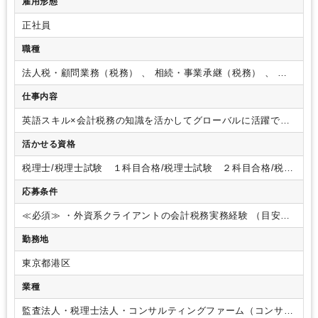
雇用形態
正社員
職種
法人税・顧問業務（税務） 、 相続・事業承継（税務） 、 国
際税務（税務）
仕事内容
英語スキル×会計税務の知識を活かしてグローバルに活躍でき
るポジションです。
案件比率は外資系100%で、日常のメール
活かせる資格
のやり取りから新規営業まで、すべて英語で対応いただきま
す。
主に外資系企業の日本法人・日本支店・駐在員事務所等
税理士/税理士試験 １科目合格/税理士試験 ２科目合格/税理
に対する以下の業務をお任せいたします。
・日英バイリンガ
士試験 ３科目合格/税理士試験 ４科目合
ルによる記帳代行業務～月次決算
・本社向け会計報告書作成
応募条件
格/USCPA/USCPA 科目合格
業務
・支払代行業務
・減価償却費計算業務
・法人税
・消費
税
・償却資産申告書作成業務 等
※クライアントの担当者と
≪必須≫
・外資系クライアントの会計税務実務経験 （目安：3
して上記業務をベースに会計税務に関する課題のアドバイザリ
年以上）
・ビジネスレベルの英語力（読み書きに加え、スピ
勤務地
ーを担当いただきます。
※沖縄事務所やフィリピン事務所に
ーキング力も必須）
≪歓迎≫
・税理士資格保有者（税理士試
記帳等の業務は分業しているため、東京本社のメンバーはクラ
験科目合格者含む）
・公認会計士資格保持者
・USCPA資格保
東京都港区
イアント対応やアドバイザリー業務に集中していただけます。
持者
【使用会計ソフト】
マネーフォワードクラウド会計、弥生会
業種
計、達人
監査法人・税理士法人・コンサルティングファーム（コンサル