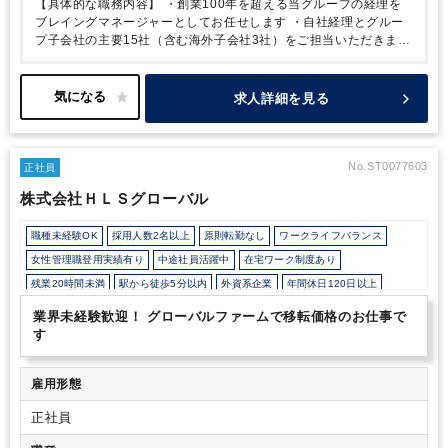
【具体的な職務内容】
・創業100年を超える当グループの経理を
ブレイングマネージャーとしてお任せします
・自社経理とグルー
プ子会社の主要15社（含む海外子会社3社）をご担当いただきます
・経理部の中核メンバーとして次期課長・部長として採用予定です
■業務内容
今回は経理部の係長ポジションの募集です。係長～課長
クラスの採用を想定しており、将来的に経理部の中核を担う課長・
求人詳細を見る
部長へのキャリアパスがあります。
主に単体決算、連結決算、税
務申告などの制度会計業務もお任せします。会計・税務論点の検討
や業務改善、監査法人対応などにも携わるポジションです。
■キャ
リアパス
課長：年収1,200～1,300万円（年齢イメージ：45～52
No.ST0077603
正社員
歳）
■やりがい
昨年度よりスイス基準で作成される連結財務報告
株式会社ＨＬＳグローバル
に対する会計監査が開始され、現在ガバナンスの強化、会計の透明
性確保、決算作業の生産性向上と早期化、内部統制の整備などに取
職種未経験OK
採用人数2名以上
原則転勤なし
ワークライフバランス
り組んでいる最中です。
会計方針の見直しや決算プロセスの改善
などをドラスティックに進めており、経理の定例業務に加えてプロ
女性管理職登用実績有り
中途社員活躍中
在宅ワーク制度あり
ジェクト型の業務も経験する機会があります。
■働く環境
在宅勤
残業20時間未満
駅から徒歩5分以内
外資系企業
年間休日120日以上
務（週1,2日程度）、フレックスタイム制（コアタイム有）、年間
休日125日、所定労働7時間15分h、充実した福利厚生など働きや
業界未経験歓迎！ グローバルファームで移転価格のお仕事で
すい環境です。ニッチトップのグローバルメーカー、国内業界シェ
す
アNo.1、世界トップシェアということから経営も安定しており長
期就業しやすい環境です。国内には工場、海外に51のグループ会
社がありますが基本的に転勤はありません。
雇用形態
正社員