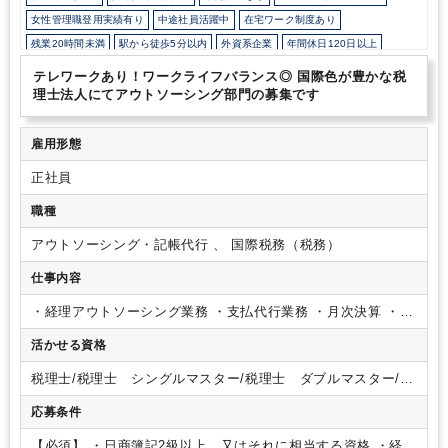
女性管理職登用実績有り
中途社員活躍中
在宅ワーク制度あり
残業20時間未満
駅から徒歩5分以内
外資系企業
年間休日120日以上
テレワークあり！ワークライフバランス◎ 国際色が豊かな税
理士法人にてアウトソーシング部門の募集です
雇用形態
正社員
職種
アウトソーシング・記帳代行 、 国際税務（税務）
仕事内容
・経理アウトソーシング業務
・⽀払代⾏業務
・⽉次決算
・海
外本社報告
・会計アドバイザリー業務
・会計コンサル業務
・
活かせる資格
法定調書の作成
弊社には、経験豊かな⽇⽶公認会計⼠・税理
⼠がおり、適切なアドバイス及び顧客満⾜度の⾼いサービスを
税理士/税理士 シングルマスター/税理士 ダブルマスター/税
提供しております。
クライアントの要望は多岐に渡り、⾃⾝
理士試験 １科目合格/税理士試験 ２科目合格/税理士試験
が習得した知識を業務の中で⽣かすことができる環境です。
応募条件
３科目合格/税理士試験 ４科目合格/USCPA/USCPA 科目合
格/日商簿記 １級/日商簿記 ２級
【必須】
・⽇商簿記2級以上、⼜はそれに相当する資格
・経理