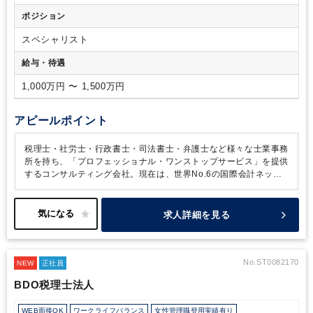
ティングファーム・シンクタンク）
ポジション
スペシャリスト
給与・待遇
1,000万円 〜 1,500万円
アピールポイント
税理士・社労士・行政書士・司法書士・弁護士など様々な士業事務
所を持ち、「プロフェッショナル・ワンストップサービス」を提供
するコンサルティング会社。現在は、世界No.6の国際会計ネット
ワークRSMに加盟し、ますますグローバル化が進んでいます。平
均年齢は30代前半と、若い方が多いためかとてもフランクな社風
です。また、成長企業から大企業まで様々な企業の担当になれる環
求人詳細を見る
境です。
“周囲と楽しく切磋琢磨しながら、様々な業務に挑戦して
いきたい”という方にマッチします。
また、会社設立や上場準備も
支援しているので、成長企業から大企業まで様々なクライアントに
関わることが可能です。
“スタートアップから上場企業まで幅広い
No.ST0082170
NEW
正社員
経験を積みたい！”という方はぜひエントリーをご検討ください。
BDO税理士法人
WEB面接OK
ワークライフバランス
女性管理職登用実績有り