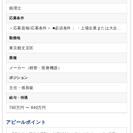
下記業務が実行できる経験をお持ちの方歓迎
☆監査法人対応
税理士
☆各種会計・税務論点の検討
☆高度な会計基準に対応できる
組織・ルール作り
応募条件
＜応募資格/応募条件＞
■必須条件：
・上場企業または大企業
での経理経験
・上場非上場を問わず、上場会社に求められる
勤務地
レベルの決算処理を行っている会社での業務経験
■歓迎条件：
・SAPを利用した決算経験
・日商簿記一級
・ビジネスレベル
東京都文京区
の英語（スイス統括会社との連携）
＜語学力＞
歓迎条件：英
語中級、英語初級
＜語学補足＞
英語：Web会議にて会話可能
業種
なレベル
＜必要資格＞
歓迎条件：米国公認会計士、公認会計
士、日商簿記検定1級
メーカー（精密・医療機器）
ポジション
主任・係長級
給与・待遇
760万円 〜 840万円
アピールポイント