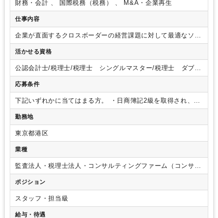
財務・会計 、 国際税務（税務） 、 M&A・企業再生
仕事内容
企業が直面するクロスボーダーの経営課題に対して最適なソリ
ューションの提供を担当いただきます。
・海外進出コンサル
活かせる資格
ティング
- 税務面中心の各種調査
- 競争環境の分析
- 海
外進出計画の策定・実行
- 海外市場へのIPO支援
・クロスボ
公認会計士/税理士/税理士 シングルマスター/税理士 ダブル
ーダーM&Aサポート
- フィナンシャル・アドバイザリー
-
マスター/税理士試験 １科目合格/税理士試験 ２科目合格/税
財務・税務デューデリジェンス
- 各種バリュエーション
-
応募条件
理士試験 ３科目合格/税理士試験 ４科目合格/日商簿記 １
PMI
・親会社マネジメントサポート
- 財務報告サポート
-
級/日商簿記 ２級
内部監査／内部統制評価
- 不正調査／リスクマネジメントプ
下記いずれかに当てはまる方。
・日商簿記2級を取得され、キ
ロセス構築
・国際税務コンサルティング
- 海外進出時の投
ャリアチェンジを希望されている方
・会計事務所において実
勤務地
資ストラクチャーに係る税務アドバイス
- 海外取引に係る間
務経験がある方
・監査法人やコンサルファームにおいて実務
接税、源泉税、各種税制に係るアドバイス
- 移転価格税制に
経験がある方
・英語力（ビジネスレベル尚可）
※その方のご
東京都港区
係るアドバイス及び文書化支援
- クロスボーダーでの企業グ
経験に応じて業務をお任せいたします。
※ビジネスレベルの
ループ内組織再編に係る税務コストの分析とストラクチャーに
英語力がない方でも、今後スキルを伸ばしていきたいという意
業種
関するアドバイスと実行支援
・国内税務・アウトソーシング
欲がある方は歓迎です。
- 記帳代行／レビュー
- 給与計算
- 支払代行業務
- 法
監査法人・税理士法人・コンサルティングファーム（コンサル
人税申告
- 所得税申告
・海外拠点現地サポート
- 会社設
ティングファーム・シンクタンク）
ポジション
立
- 会社秘書役
- 記帳代行／レビュー
- 給与計算
- 法
人所得税申告
- 駐在員所得税申告
- 会計監査対応支援／合
スタッフ・担当級
意された手続の実施
- 撤退サポート
給与・待遇