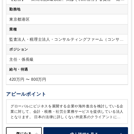
業務経験3年以上（5年以上は優遇）
・消費税及び源泉税を意
勤務地
識して記帳をおこなえる⽅
・英語でコミュニケーションでき
る⽅（読み書き）ビジネスレベル歓迎
【スキル】
・Excelの
東京都港区
基礎・応⽤スキル（XLOOKUP、SUMIF、IF関数、など）
・
Wordの基本操作
【歓迎】
・協調性を持ち、突発的な依頼に臨
業種
機応変に対処できる⽅
・クライアントだけでなく社内にスタ
ッフに対してもホスピタリティマインドが⾼い⽅
・課題の解
監査法人・税理士法人・コンサルティングファーム（コンサル
決にやりがいを感じる⽅
・⾃らスキルアップが図れる⽅
・IT
ティングファーム・シンクタンク）
ポジション
リテラシーの⾼い⽅
・⻑期で働く意思がある⽅
主任・係長級
給与・待遇
420万円 〜 800万円
アピールポイント
グローバルにビジネスを展開する企業や海外進出を検討している企
業に対して、会計・税務・社労⼠業務サービスを提供している法⼈
となります。
日本の法律に詳しくない外資系のクライアントに特
に好評で、本業に専念できるようにをバックオフィス業務で支えて
いくため、感謝され、やりがいを感じられる業務をお任せします。
また、弊社から就業していた派遣スタッフからは、
「フレックス