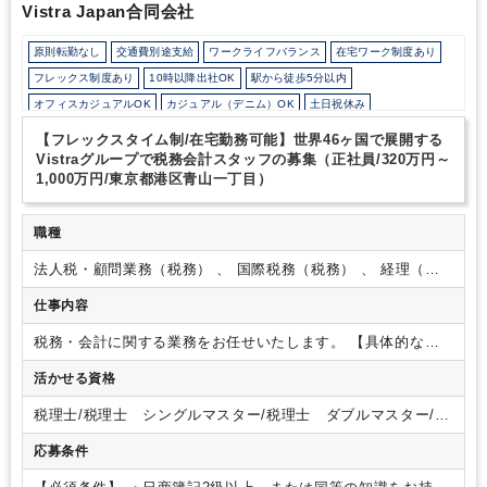
Vistra Japan合同会社
思います。
また、石本様とS様のお話からは、山守様に対する信頼
は厚く、事務所の方針に深く共感し、挑戦する意欲を常に持たれて
原則転勤なし
交通費別途支給
ワークライフバランス
在宅ワーク制度あり
いることを感じました。代表とパートナー、スタッフの信頼関係が
構築されていて、お互いに敬意を持ちながら働いているのもクロー
フレックス制度あり
10時以降出社OK
駅から徒歩5分以内
ム税理士法人の魅力です。自分をスキルアップさせたい方、事務所
オフィスカジュアルOK
カジュアル（デニム）OK
土日祝休み
のメンバーと共に「お客様のために」何ができるかを追求したい方
完全週休2日制
英語力を活かす
外資系に強み
にとっては、長く就業できる税理士法人だと思います。
【フレックスタイム制/在宅勤務可能】世界46ヶ国で展開する
Vistraグループで税務会計スタッフの募集（正社員/320万円～
1,000万円/東京都港区青山一丁目）
職種
法人税・顧問業務（税務） 、 国際税務（税務） 、 経理（英
文経理）
仕事内容
税務・会計に関する業務をお任せいたします。
【具体的な業
務内容】
・各種申告書・法定調書の作成
・納税管理
・キャッ
活かせる資格
シュマネジメント
・月次レポート
・クライアント対応 ・クラ
イアントへのアドバイザリー
・月次・年次決算、四半期決算
税理士/税理士 シングルマスター/税理士 ダブルマスター/税
※使用会計ソフト：主に弥生会計
【ポイント】
・フレックス
理士試験 １科目合格/税理士試験 ２科目合格/税理士試験
タイム制の導入や在宅勤務制度など、ワークライフバランスを
応募条件
３科目合格/税理士試験 ４科目合格/日商簿記 １級/日商簿
保ちやすい環境が整っております。
・海外の企業をお任せす
記 ２級
る予定するので、英語力を活かしながらお仕事をしたい方には