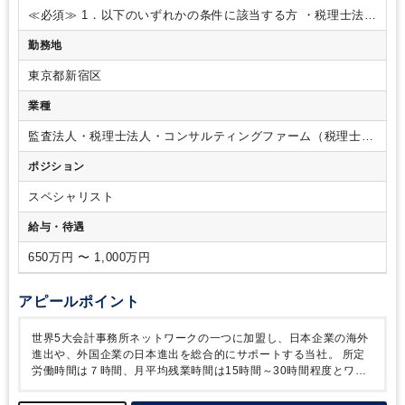
ント1社に対し、プリペアラー（一次対応などを担当）、レビ
≪必須≫
1．以下のいずれかの条件に該当する方
・税理士法人
ュアー（チェックなどを担当）及びマネージャー（業務管理）
（会計士事務所）やOS企業等にて、会計業務のクライアント
勤務地
の3名体制で業務に取り組みます。
サービス経験が7年以上ある方
・外資系企業または日系企業の
経理業務（月次決算・年次決算）を7年以上経験した方
・監査
東京都新宿区
法人にて監査業務・会計業務等を7年以上経験した
方
業種
2．PCや会計システムの使用経験者（MS Office、
QuickBooks、SAP、NetSuite、Xeroなど）
3．英語力：メー
監査法人・税理士法人・コンサルティングファーム（税理士法
ル使用・読解力のある方
4．過去に法人税申告書作成・レビュ
人）
ポジション
ー業務に従事したことがある方
≪歓迎≫
税理士科目合格者、
税理士、公認会計士 USCPA 等
スペシャリスト
給与・待遇
650万円 〜 1,000万円
アピールポイント
世界5大会計事務所ネットワークの一つに加盟し、日本企業の海外
進出や、外国企業の日本進出を総合的にサポートする当社。
所定
労働時間は７時間、月平均残業時間は15時間～30時間程度とワー
クライフバランスが保てる事務所です。
産休・育休の実績も多
く、実際に仕事と家庭を両立しながら働く方も多数在籍するなど、