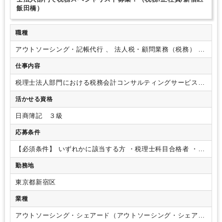
飯田橋）
職種
アウトソーシング・記帳代行 、 法人税・顧問業務（税務） 、
国際税務（税務）
仕事内容
税理士法人部門における税務会計コンサルティングサービス全
般をお任せいたします。
【具体的な業務内容】
■国内税務サ
活かせる資格
ービス
・上場企業向け法人税申告、消費税申告、税務調査な
ど
・個人向け所得税確定申告
・公益法人向け税務申告
■国際
日商簿記 ３級
税務サービス
・外資系企業の日本におけるスタートアップ支
援
・海外進出企業の現地税務アドバイス
・クロスボーダー取
応募条件
引における租税条約
・海外駐在員、非居住者向けの税務申告
■税務コンサルティングサービス
・税効果会計
・連結納税
・
【必須条件】
いずれかに該当する方
・税理士科目合格者
・税
組織再編税制
・グループ法人税制等のコンサルティング
※一
理士事務所で巡回業務経験者
【歓迎項条件】
・英語力のある
勤務地
人につき10社程度の顧客を担当します。
※記帳や財務諸表の
方
・税理士
【求める人物像】
・上場企業や外資系企業のクラ
作成等は別部署で行っているため、税務申告や税務に関するア
イアントが多いので、幅広いキャリアアップを目指している方
東京都新宿区
ドバイザリー業務、問い合わせ対応等がメインとなります。
・成長意欲が高く、前向きな考え方ができる方
・協調性があ
※一部上場の大手企業や外資系企業が大半の為、他の事務所で
り、チームで業務を進めることができる方
・自分でスケジュ
業種
は扱えない案件に携わることが可能です。
ール管理をして、複数の業務を同時に 進めることができる方
アウトソーシング・シェアード（アウトソーシング・シェアー