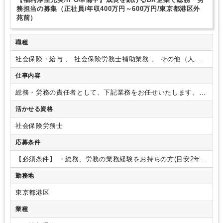
オフィスカジュアルOK
カジュアル（デニム）OK
務担当の募集（正社員/年収400万円～600万円/東京都港区外
苑前）
外国人がいるグローバルなオフィス
研修・資格取得支援
持株会・ストックオプションあり
土日祝休み
完全週休2日制
職種
年間休日120日以上
顧客開拓にノウハウあり
独自サービス
ITに強み
社会保険・給与 、 社会保険労務士補助業務 、 その他（人
事・総務）
仕事内容
総務・労務の責任者として、下記業務をお任せいたします。
【具体的な業務内容】
■労務
・健康保険、厚生年金等の各種
活かせる資格
書類のまとめと提出
・入退職者の手続きと申請
・勤怠管理、
給与計算
・育休、産休、傷病休暇メンバーへのヒアリング
・
社会保険労務士
社員のメンタルフォローや面談
■総務
・株主総会、取締役会
事務局の運営
・オフィス環境の改善
・会社法登記関連業務
・
応募条件
各種データ、備品管理、知財管理
・社内行事の企画、運営な
ど
【必須条件】
・総務、労務の業務経験をお持ちの方(目安2年以
上)
・給与計算業務の経験
・社保申請など
勤務地
東京都港区
業種