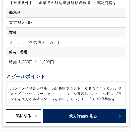
【歓迎要件】
・企業での経理業務経験者歓迎
・簿記資格をお
持ちの方優遇
勤務地
東京都大田区
業種
メーカー（その他メーカー）
給与・待遇
時給 1,250円 〜 1,500円
アピールポイント
ハンドメイド結婚指輪・婚約指輪ブランド「ＣＲＡＦＹ」やハンド
メイドアクセサリー「ｇｌａｎｔａ」を運営しており、今回はブラ
ンドを支える本社スタッフを募集しています。
主に経理業務をお
任せいたします。
活気ある職場でみんなで協力しながら取り組ん
でいます。
丁寧さや正確さを大切にできる方を歓迎します。
一緒
にブランドを支えてくださる方のご応募をお待ちしています。
求人詳細を見る