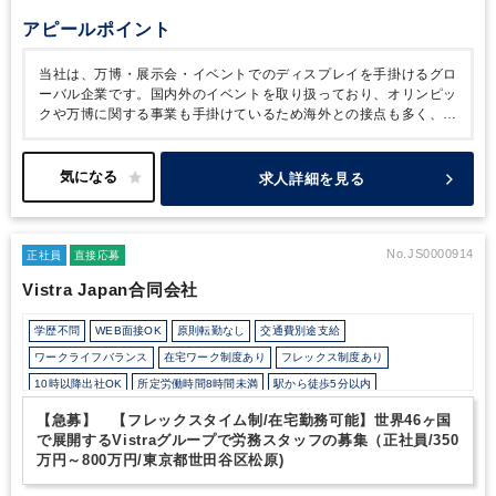
アピールポイント
当社は、万博・展示会・イベントでのディスプレイを手掛けるグロ
ーバル企業です。国内外のイベントを取り扱っており、オリンピッ
クや万博に関する事業も手掛けているため海外との接点も多く、大
きな事業を扱うやりがいを感じることができます。外国人の社員も
多いため、英語力を活かしながらお仕事をしたい方におすすめの求
人です。ご応募、お待ちしております。
求人詳細を見る
No.JS0000914
正社員
直接応募
Vistra Japan合同会社
学歴不問
WEB面接OK
原則転勤なし
交通費別途支給
ワークライフバランス
在宅ワーク制度あり
フレックス制度あり
10時以降出社OK
所定労働時間8時間未満
駅から徒歩5分以内
オフィスカジュアルOK
少人数の職場（所属部門の人数3人以下）
土日祝休み
【急募】 【フレックスタイム制/在宅勤務可能】世界46ヶ国
完全週休2日制
英語力を活かす
外資系に強み
で展開するVistraグループで労務スタッフの募集（正社員/350
万円～800万円/東京都世田谷区松原)