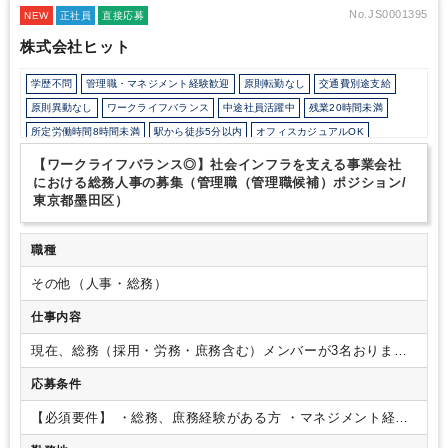
No.JS0001395
NEW
正社員
直接応募
株式会社ヒット
学歴不問
管理職・マネジメント経験歓迎
原則転勤なし
交通費別途支給
原則異動なし
ワークライフバランス
中途社員活躍中
残業20時間未満
所定労働時間8時間未満
駅から徒歩5分以内
オフィスカジュアルOK
少人数の職場（所属部門の人数3人以下）
退職金制度
【ワークライフバランス◎】社会インフラを支える事業会社
寮・社宅・家賃・住宅補助
土日祝休み
完全週休2日制
年間休日120日以上
における総務人事の募集（管理職（管理職候補）ポジション/
東京都墨田区）
職種
その他（人事・総務）
仕事内容
現在、総務（採用・労務・庶務含む）メンバーが3名おります
が、この方々へのマネジメントならびに総務実務全般に携わっ
応募条件
て頂きます。
マネジメント業務はご経験に応じてご入社当初
からお任せする場合、または最初は実務メインに携わり、ゆく
【必須要件】
・総務、庶務経験がある方
・マネジメント経験
ゆくはマネジメントをお任せする場合の２つのパターンを考え
【求める人物像】
・将来的に管理職として経験していきたい
ております。
・総務サポ―ト業務
・労務サポート業務
・マネ