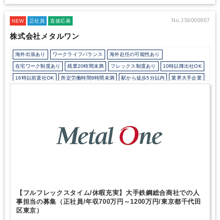
No.JS0000957
NEW
正社員
直接応募
株式会社メタルワン
海外出張あり
ワークライフバランス
海外赴任の可能性あり
在宅ワーク制度あり
残業20時間未満
フレックス制度あり
10時以降出社OK
16時以前退社OK
所定労働時間8時間未満
駅から徒歩5分以内
業界大手企業
オフィスカジュアルOK
研修・資格取得支援
退職金制度
寮・社宅・家賃・住宅補助
育児・託児支援制度
土日祝休み
完全週休2日制
年間休日120日以上
英語力を活かす
【フルフレックスタイム/休暇充実】大手鉄鋼総合商社での人
事担当の募集（正社員/年収700万円～1200万円/東京都千代田
区東京）