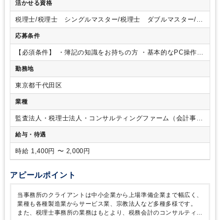
活かせる資格
ィング業務
◆所内、総務・庶務業務
【使用するソフト】
・
EPSON財務顧問R4
・弥生会計
・OBC、PCA など
上記ソフ
税理士/税理士 シングルマスター/税理士 ダブルマスター/税
トに使用経験がなくても
知識や経験がある方でしたら
すぐに
理士試験 １科目合格/税理士試験 ２科目合格/税理士試験
慣れていただけると思います。
応募条件
３科目合格/税理士試験 ４科目合格/日商簿記 １級/日商簿
記 ２級
【必須条件】
・簿記の知識をお持ちの方
・基本的なPC操作
∟Excel（一般的な関数が使える）
∟CVSデータのインポー
勤務地
ト・エクスポートができる
【歓迎条件】
・クラウドシステム
（会計、給与、経費精算等）の使用者経験者
・税理士事務
東京都千代田区
所、又は会計事務所勤務経験者（概ね１年以上）
業種
監査法人・税理士法人・コンサルティングファーム（会計事務
所）
給与・待遇
時給 1,400円 〜 2,000円
アピールポイント
当事務所のクライアントは中小企業から上場準備企業まで幅広く、
業種も各種製造業からサービス業、宗教法人など多種多様です。
また、税理士事務所の業務はもとより、税務会計のコンサルティン