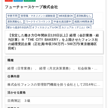
フューチャースケープ株式会社
学歴不問
管理職・マネジメント経験歓迎
WEB面接OK
原則転勤なし
原則異動なし
ワークライフバランス
中途社員活躍中
残業20時間未満
駅から徒歩5分以内
オフィスカジュアルOK
カジュアル（デニム）OK
少人数の職場（所属部門の人数3人以下）
土日祝休み
完全週休2日制
【安定した働き方◎年間休日120日以上】経理（会計業務・給
飲食に強み
与計算）※「THE CITY BAKERY」を上陸させたフォンス社
の経理受託企業（正社員/年収350万円～500万円/東京都港区
田町）
職種
経理（日常業務） 、 経理（月次決算業務） 、 社会保険・給
与
仕事内容
株式会社フォンスの管理部門機能を担う会社として2014年に誕
生した同社の経理担当としてご活躍いただける方を募集致しま
活かせる資格
す。
今回の募集ポジションでは、当企業の経理担当として日
常経理業務から経営陣へのレポーティング、税理士との連携等
日商簿記 ３級
を行っていただきます。
入社後は経理担当として、株式会社
フォンスや関連会社の経理受託業務に携わって頂きます。既存