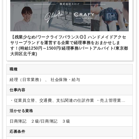
【残業少なめ/ワークライフバランス◎】ハンドメイドアクセ
サリーブランドを運営する企業で経理事務をおまかせしま
す！(時給1250円～1500円/経理事務/パートアルバイト/東京都
大田区北千束)
職種
経理（日常業務） 、 社会保険・給与
仕事内容
・従業員立替、交通費、支払関連の仕訳作業
・売上管理業務
＊企業での経理経験者歓迎
主に経理業務を担当していただき
活かせる資格
ますが、総務や労務関連業務もお手伝いいただく可能性がござ
います。
日商簿記 ２級/日商簿記 ３級
応募条件