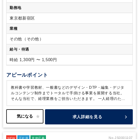
スケジュール組める（責任とやりがいあり！）
・毎月月次決
程度以上の知識を有する方。
【歓迎条件】
・1人で経理総務の
勤務地
算のため、税理士が来社。随時質問しやすい環境。
【事業の
ご経験がある方。
概要】
教科書や学習教材、一般書などのデザイン・DTP・編
東京都新宿区
集・デジタルコンテンツ制作までトータルで手掛ける当社。
1980年の設立以来40年余りの業歴があり、東京書籍、数研出
業種
版、第一学習社、教育開発出版、東京法令出版をはじめ、多く
の教科書出版社、教材出版社とお取引をいただいています。
その他（その他）
給与・待遇
時給 1,300円 〜 1,500円
アピールポイント
教科書や学習教材、一般書などのデザイン・DTP・編集・デジタ
ルコンテンツ制作までトータルで手掛ける事業を展開する当社。
そんな当社で、経理業務をご担当いただきます。
一人経理のた
め、自分のペースでスケジュールを組むことができます！（責任と
やりがいあり！）
顧問税理士と共に経理業務を進めていただくた
め、1人であってもご心配はありません。
会社の土台を支える経理
求人詳細を見る
をお任せできる仲間を募集しています！
No.JS0001107
NEW
正社員
直接応募