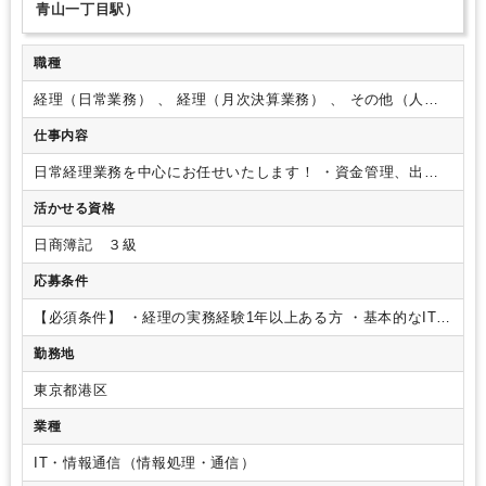
青山一丁目駅）
職種
経理（日常業務） 、 経理（月次決算業務） 、 その他（人
事・総務）
仕事内容
日常経理業務を中心にお任せいたします！
・資金管理、出納
業務
・発注先への振込業務
・売掛金、債権残高確認業務
・経
活かせる資格
費精算チェック
■会計ソフトはfreee、チャットツールはslack
を使用しています。
※その他、仕訳業務や労務関連業務など
日商簿記 ３級
他の業務もお任せすることがありますが、ご経験やご希望に合
わせてお任せいたしますのでご安心ください。
業務は横割り
応募条件
のため、幅広く業務に携わることも可能です◎
【必須条件】
・経理の実務経験1年以上ある方
・基本的なITリ
テラシー（社内ではどの部署でもITツールを活用しておりま
勤務地
す）
東京都港区
業種
IT・情報通信（情報処理・通信）