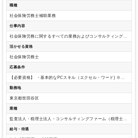
職種
社会保険労務士補助業務
仕事内容
社会保険労務に関するすべての業務およびコンサルティングを
お任せいたします。
【具体的な業務内容】
・給与計算業務
・
活かせる資格
労働保険、社会保険に関する手続き
・顧問先企業、役所への
書類届出
・助成金申請書類の準備
・顧問先の労務相談、助
社会保険労務士
言、指導、コンサル
・顧客との電話応対、来客応対
・その
他、人事労務に関する雑務
【ポイント】
・フレックスタイム
応募条件
制の導入や在宅勤務制度など、ワークライフバランスを保ちや
すい環境が整っております。
・海外の企業をお任せする予定
【必要資格】
・基本的なPCスキル（エクセル・ワード)
※海
するので、英語力を活かしながらお仕事をしたい方にはおすす
外の企業をご担当いただく予定ですので、英語ができる方優遇
勤務地
めの求人です。
※社会保険労務士・社会保険労務士試験合格者もしくは勉強中
の方歓迎
【職務経験】
・給与計算: 1年から3年の給与計算業
東京都世田谷区
務の経験（月次、年次）
・社会保険業務：手続き経験者（電
子申請経験尚可）
※社会保険労務士事務所にて社会保険・人
業種
事労務に携わったことがある方歓迎
【年齢】
不問
監査法人・税理士法人・コンサルティングファーム（税理士法
人）
給与・待遇