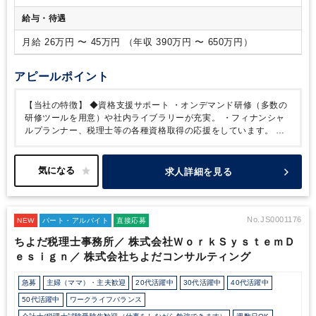
人）
給与・待遇
月給 26万円 〜 45万円 （年収 390万円 〜 650万円）
アピールポイント
【当社の特徴】
◆資格支援サポート
・オンデマンド研修（多数の
研修ツールを用意）や社内ライブラリーが充実。
・フィナンシャ
ルプランナー、税理士等の各種資格取得の応援をしています。
◆
長く働きやすい職場環境
・時短勤務・在宅勤務が可能なためライ
フスタイルに合わせた働き方ができます。
・誕生日祝制度や毎年
社内イベントがあります。
・健康優良企業(銀の認定)を取得して
求人詳細を見る
おり、会社全体で社員の健康づくりに取り組み、会社の目標として
5年後の残業時間ゼロを目指しています。
【当社の取り組み】
◆
健康優良企業【銀の認定】◆
弊社は健康保険組合連合会東京連合
会より、健康企業宣言を行い、健康経営健康づくりの取り組みを積
No.JS0001176
NEW
パート・アルバイト
直接応募
極的に行っている企業として、健康優良企業に認定され「銀の認
ちよだ税理士事務所／ 株式会社ＷｏｒｋＳｙｓｔｅｍＤ
定」を取得しました。
◆事業継続力強化計画 ◆
弊社は経済産業省
ｅｓｉｇｎ／ 株式会社ちよだコンサルティング
の認定を受けた「事業継続力強化計画」の計画書をもとに、感染症
や自然災害が発生した場合でも事業の継続を図れる組織を目指して
まいります。
急募
主婦（ママ）・主夫歓迎
20代活躍中
30代活躍中
40代活躍中
50代活躍中
ワークライフバランス