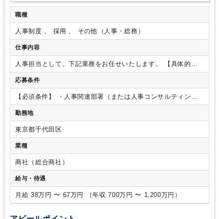
職種
人事制度 、 採用 、 その他（人事・総務）
仕事内容
人事担当として、下記業務をお任せいたします。
【具体的な
業務内容】
①社員の採用・配置転換
②人事諸制度、人事施策
応募条件
の企画・立案・運用
③研修、人材育成制度の企画・立案・運
用
④健康経営の推進
⑤事業投資先への人事全般の指導・助言
【必須条件】
・人事関連部署（または人事コンサルティング
【ポイント】
・入社当初は①～③の中から配属ユニットに応
ファーム）での5年以上の業務経験
【歓迎条件】
・TOEIC730
じた業務を担当いただき、各種プロジェクトの企画立案・推進
勤務地
点以上
・商社での人事に関する実務経験
・事業投資先の人事
を担当いただきます。その後、能力や適性をふまえ、人事部要
全般に関する実務経験
・人事担当者としての海外駐在経験
職や海外拠点への赴任等を想定しております。
・新卒、キャ
東京都千代田区
リア採用を中心に多様な社員が在籍しています。オフィスは新
業種
しく清潔で、コミュニケーションが取り易いよう社内のレイア
ウトも工夫されているため、中途の方も安心して働ける環境が
商社（総合商社）
整っています。
・コアタイム無しのフレックスタイム制を導
入しており、標準労働時間も7時間15分と、ワークライフバラ
給与・待遇
ンスを保ちながら取り組んでいただけます。
月給 38万円 〜 67万円 （年収 700万円 〜 1,200万円）
アピールポイント