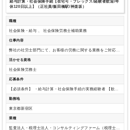
給与計算・社会保険手続【在宅可・フレックス/経験者歓迎/年
間休日125日以上／残業ほぼなし／所定労働7.5時間／時差出勤相
研修・資格取得支援
退職金制度
土日祝休み
年間休日120日以上
休120日以上】（正社員/飯田橋駅/神楽坂）
談可
・時短勤務相談可！ワーキングマザーの方も歓迎です！
・創
業以来の黒字経営！電子部品を武器に安定した成長をしている企業
で長期就業が叶う！
職種
社会保険・給与 、 社会保険労務士補助業務
仕事内容
弊社の社労士部門にて、お客様の労務に関する業務をご対応い
ただきます。
【仕事内容】
◆給与計算（勤怠集計、残業代計
活かせる資格
算、給与ソフトへの入力など）
◆社会保険手続（取得、喪
失、扶養、産育休、月変など）
【使用ソフト】
◆給与計算：
社会保険労務士
ＰＸ２、ＰＸ４、弥生給与ほか
◆社会保険手続：ｅーＧｏｖ
ほか
業務の幅を広げたい方は、就業規則の作成、助成金対応
応募条件
などをご経験いただく事も可能です。
変更範囲：会社の定め
る業務
【配属先情報】
社会保険労務士2名、社員1名、パート
【必須条件】
・給与計算・社会保険手続の実務経験者
【歓迎
1名
【社内の雰囲気】
・困ったことがあれば誰でも親身に対応
要件】
・社会保険労務士法人（事務所）での業務経験をお持
勤務地
してくれます。
・分からない事があれば気軽に教えあうこと
ちの方は歓迎です！
・数字に正確な方、丁寧な応対ができる
が出来る環境です。
方
東京都新宿区
業種
監査法人・税理士法人・コンサルティングファーム（税理士法