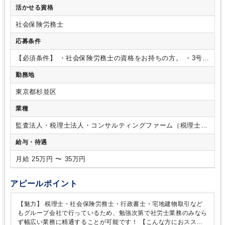
給与計算
・就業規則・賃金規程の作成 など
「ジーマック総合
活かせる資格
事務所」の社労士部門です。
※ご自身の出来る事やりたい
事、仕事を通じて何をしていきたいかなど、ぜひ面接時にお聞
社会保険労務士
かせください♪
応募条件
【必須条件】
・社会保険労務士の資格をお持ちの方。
・3号業
務実務経験のある方。
勤務地
東京都杉並区
業種
監査法人・税理士法人・コンサルティングファーム（税理士法
人）
給与・待遇
月給 25万円 〜 35万円
アピールポイント
【魅力】
税理士・社会保険労務士・行政書士・宅地建物取引など
もグループ会社で行っているため、勉強次第で社労士業務のみなら
ず幅広い業務に精通することが可能です！
【こんな方におスス