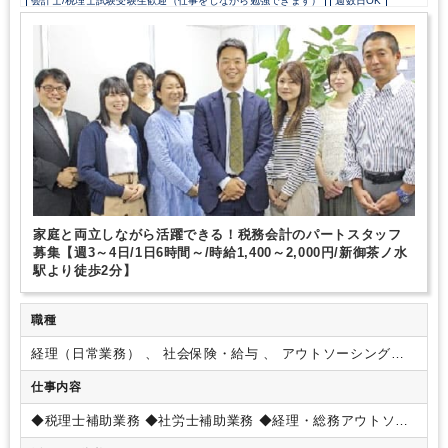
会計士/税理士試験受験生歓迎（仕事をしながら勉強できます）
週数日OK
週3日からOK
週4日勤務
時短勤務の相談OK
勤務開始時間の相談OK
勤務終了時間の相談OK
朝遅め
定時早め
時短OK
9時30分出社OK
残業少なめ
残業月10時間未満
駅から徒歩5分以内
少人数の職場（所属部門の人数3人以下）
土日祝休み
完全週休2日制
EXCELのスキルが活かせる
弥生会計
PCA
財務応援
その他
家庭と両立しながら活躍できる！税務会計のパートスタッフ
募集【週3～4日/1日6時間～/時給1,400～2,000円/新御茶ノ水
駅より徒歩2分】
職種
経理（日常業務） 、 社会保険・給与 、 アウトソーシング・
記帳代行
仕事内容
◆税理士補助業務
◆社労士補助業務
◆経理・総務アウトソー
シング
◆人事・給与計算アウトソーシング
◆各種コンサルテ