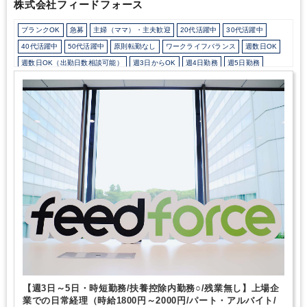
株式会社フィードフォース
ブランクOK
急募
主婦（ママ）・主夫歓迎
20代活躍中
30代活躍中
40代活躍中
50代活躍中
原則転勤なし
ワークライフバランス
週数日OK
週数日OK（出勤日数相談可能）
週3日からOK
週4日勤務
週5日勤務
時短勤務の相談OK
勤務開始時間の相談OK
勤務終了時間の相談OK
朝遅め
10時以降出社OK
定時早め
16時以前退社OK
1日5時間以内でもOK
時短OK
1日7時間未満勤務OK
残業なし
扶養控除内
駅から徒歩5分以内
オフィスカジュアルOK
少人数の職場（所属部門の人数3人以下）
ルーティンワークがメイン
社内システム等のOJT
業務手順等のOJT
業界知識・専門用語等のOJT
土日祝休み
完全週休2日制
英語力不要
freee
【週3日～5日・時短勤務/扶養控除内勤務○/残業無し】上場企
業での日常経理（時給1800円～2000円/パート・アルバイト/