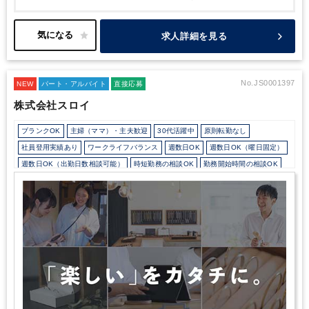
任せいたします。
活気ある職場でみんなで協力しながら取り組ん
でいます。
丁寧さや正確さを大切にできる方を歓迎します。
一緒
にブランドを支えてくださる方のご応募をお待ちしています。
求人詳細を見る
No.JS0001397
NEW
パート・アルバイト
直接応募
株式会社スロイ
ブランクOK
主婦（ママ）・主夫歓迎
30代活躍中
原則転勤なし
社員登用実績あり
ワークライフバランス
週数日OK
週数日OK（曜日固定）
週数日OK（出勤日数相談可能）
時短勤務の相談OK
勤務開始時間の相談OK
勤務終了時間の相談OK
朝遅め
定時早め
シフト勤務
駅から徒歩5分以内
ベンチャー企業
ドリンクサービスあり
少人数の職場（所属部門の人数3人以下）
ルーティンワークがメイン
業務手順等のOJT