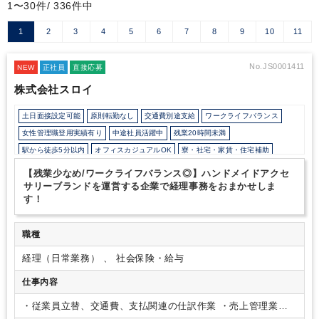
1〜30件/ 336件中
1
2
3
4
5
6
7
8
9
10
11
No.JS0001411
NEW
正社員
直接応募
株式会社スロイ
土日面接設定可能
原則転勤なし
交通費別途支給
ワークライフバランス
女性管理職登用実績有り
中途社員活躍中
残業20時間未満
駅から徒歩5分以内
オフィスカジュアルOK
寮・社宅・家賃・住宅補助
【残業少なめ/ワークライフバランス◎】ハンドメイドアクセ
サリーブランドを運営する企業で経理事務をおまかせしま
す！
職種
経理（日常業務） 、 社会保険・給与
仕事内容
・従業員立替、交通費、支払関連の仕訳作業
・売上管理業務