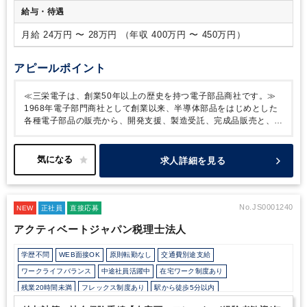
ございます。
【社風/働き方について】
・残業はほどんどな
給与・待遇
く、基本定時に帰宅できる環境です。
所定労働時間も7.5時間
で通常の8時間勤務の企業様に比べて就業時間が短く、年間休
月給 24万円 〜 28万円 （年収 400万円 〜 450万円）
日も125日以上とワークライフバランスを大切にされたい方に
はお勧めの環境でございます。
・会社全体で25名の小規模組
アピールポイント
織のため、風通しの良い社風で、会社をよりよくしていくため
の意見交換など、気兼ねなくできる環境です。
≪三栄電子は、創業50年以上の歴史を持つ電子部品商社です。≫
1968年電子部門商社として創業以来、半導体部品をはじめとした
各種電子部品の販売から、開発支援、製造受託、完成品販売と、
あたらな事業へのチャレンジをとおして関わる領域を広げ続けてい
ます。
村田製作所一次代理店、ローム一次取扱店として商品に信
頼を得ています。
◆特徴
三栄電子株式会社は、長年にわたり電子
求人詳細を見る
機器の設計・製造を手掛ける企業であり、特に細線マグネットワイ
ヤーの分野で圧倒的なシェアを誇ります。
その高い技術力と品質
管理体制により、国内外の多様な産業において信頼される製品を提
供しています。
同社の事業の特徴は、細線マグネットワイヤーを
No.JS0001240
NEW
正社員
直接応募
基盤とし、電子情報機器、エッジワイズコイル開発、システム開発
アクティベートジャパン税理士法人
など、幅広い分野に展開している点です。
これにより、特定の分
野に依存することなく、安定した事業運営を実現しています。
ま
学歴不問
WEB面接OK
原則転勤なし
交通費別途支給
た、当社は「物づくりを大切にし、物づくりの心をもつこと」を経
営理念として掲げています。
この理念のもと、技術重視のものづ
ワークライフバランス
中途社員活躍中
在宅ワーク制度あり
くりを推進し、社員一人ひとりの能力と人格の向上を図っていま
残業20時間未満
フレックス制度あり
駅から徒歩5分以内
す。
さらに、地域との連携を通じて、環境保全活動や社会貢献に
オフィスカジュアルOK
少人数の職場（所属部門の人数3人以下）
も積極的に取り組んでいます。
◆ここがポイント！
・WLB◎！年