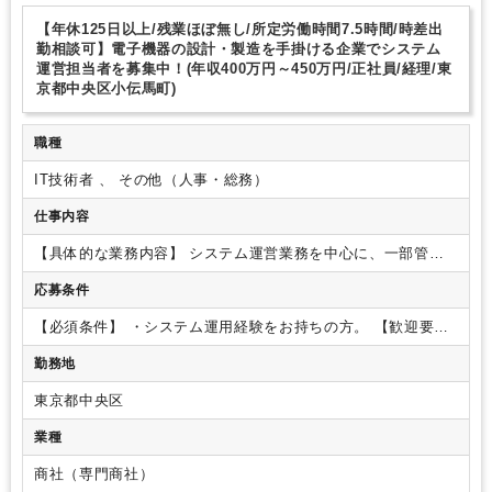
ITに強み
【年休125日以上/残業ほぼ無し/所定労働時間7.5時間/時差出
勤相談可】電子機器の設計・製造を手掛ける企業でシステム
運営担当者を募集中！(年収400万円～450万円/正社員/経理/東
京都中央区小伝馬町)
職種
IT技術者 、 その他（人事・総務）
仕事内容
【具体的な業務内容】
システム運営業務を中心に、一部管理
業務周りの事務もご担当いただく想定です。
■IT技術：データ
応募条件
管理業務、社内インフラ整備・運用業務、Wifiシステムによる
通信システムの整備・運用
システム：社内LAN、システム
【必須条件】
・システム運用経験をお持ちの方。
【歓迎要
管理、データ管理システムの運用
■総務・経営管理：社内シス
件】
・管理部門での幅広い業務経験をお持ちの方。
テムのデータ入力
システム：KING OF TIME
【募集背景/ポ
勤務地
ジションについて】
・組織強化に伴う増員募集です。
現在担
当役員がシステム関連の業務を一手に担っており、増員によっ
東京都中央区
てより効率よく業務を回していきたいという意向があります。
業種
ご本人の適性・希望に応じて、入口の担当業務は決定いたしま
すので、未経験業務がある方もご安心ください。
管理部門の
商社（専門商社）
部署のメンバーが近くにおりすぐに相談や質問ができる環境で