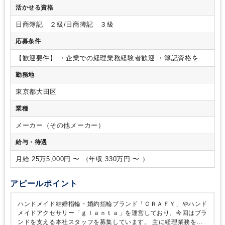
・給与関連業務
＊企業での経理経験者歓迎
主に経理業務を担
活かせる資格
当していただきますが、総務や労務関連業務もお手伝いいただ
く可能性がございます。
日商簿記 ２級/日商簿記 ３級
応募条件
【歓迎要件】
・企業での経理業務経験者歓迎
・簿記資格をお
持ちの方優遇
勤務地
東京都大田区
業種
メーカー（その他メーカー）
給与・待遇
月給 25万5,000円 〜 （年収 330万円 〜 ）
アピールポイント
ハンドメイド結婚指輪・婚約指輪ブランド「ＣＲＡＦＹ」やハンド
メイドアクセサリー「ｇｌａｎｔａ」を運営しており、今回はブラ
ンドを支える本社スタッフを募集しています。
主に経理業務をお