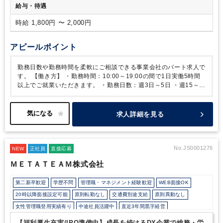
給与・待遇
時給 1,800円 〜 2,000円
アピールポイント
勤務日数や勤務時間を柔軟にご相談できる事業会社のパート求人で
す。
【働き方】
・勤務時間：10:00～19:00の間で1日実働5時間
以上でご就業いただきます。
・勤務日数：週3日～5日
・週15～
25時間ほどの勤務を想定しております（週の日数などは柔軟に相
談可能です）
※もちろん、週30時間などそれ以上の就業のご希望
ございましたらご調整可能ですので、お気軽にご相談ください。
求人詳細を見る
・在宅制度：あり（ただし、週4日以上の就業に限り週1日在宅可
能）
【職場雰囲気】
・年齢層も40代・50代と落ち着いており、落
ち着いた雰囲気です。
・業務についても、2名の女性スタッフがい
らっしゃり、丁寧に教えていただけます。
・席は固定席です。
No.JS0001276
NEW
正社員
直接応募
ＭＥＴＡＴＥＡＭ株式会社
第二新卒歓迎
学歴不問
管理職・マネジメント経験歓迎
WEB面接OK
20時以降面接設定可能
原則転勤なし
交通費別途支給
原則異動なし
女性管理職登用実績有り
中途社員活躍中
直近3年間黒字経営
在宅ワーク制度あり
残業20時間未満
10時以降出社OK
駅から徒歩5分以内
【福利厚生充実/IPO準備中】成長を続けるDX企業で総務・労