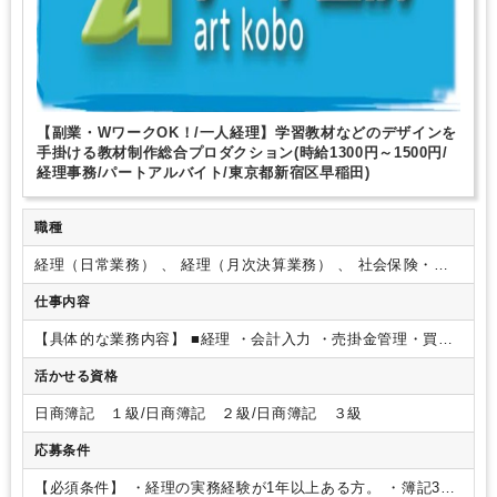
【副業・WワークOK！/一人経理】学習教材などのデザインを
手掛ける教材制作総合プロダクション(時給1300円～1500円/
経理事務/パートアルバイト/東京都新宿区早稲田)
職種
経理（日常業務） 、 経理（月次決算業務） 、 社会保険・給
与
仕事内容
【具体的な業務内容】
■経理
・会計入力
・売掛金管理・買掛
金管理
・伝票整理
・現金出納
・資金繰り
・ネットバンキン
活かせる資格
グ
・月次試算表作成
・年次決算
・請求書発行
・月次試算表
作成
・財務諸表（B/S, P/L）
・決算処理
※税理士のフォロー
日商簿記 １級/日商簿記 ２級/日商簿記 ３級
あり
■労務・総務
・入退社処理
・社会保険関係
・給与計算処
理
※処理自体は社労士でそのやり取りが中心
◇使用ツール
応募条件
／マネ―フォワード、弥生会計、Microsoft365
【アート工房
の経理はここが魅力！】
・一人経理のため、自分のペースで
【必須条件】
・経理の実務経験が1年以上ある方。
・簿記3級