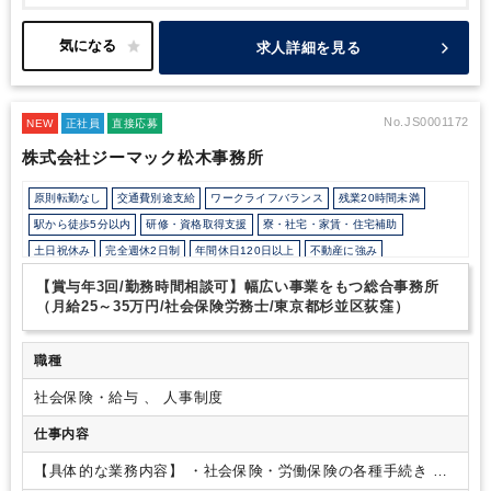
グや
BPO事業にも力を入れています。
企業の各ステージごとに発
生するさまざまな業務を経験できるため、
スキルアップにはうっ
てつけの環境です。
業務の効率化や新たなサービスのアイデアを
求人詳細を見る
いただければ
すぐにでも検討するような企業文化があります。
あ
なたの思い描くキャリアをぜひ当事務所で実現してください！
No.JS0001172
NEW
正社員
直接応募
株式会社ジーマック松木事務所
原則転勤なし
交通費別途支給
ワークライフバランス
残業20時間未満
駅から徒歩5分以内
研修・資格取得支援
寮・社宅・家賃・住宅補助
土日祝休み
完全週休2日制
年間休日120日以上
不動産に強み
【賞与年3回/勤務時間相談可】幅広い事業をもつ総合事務所
（月給25～35万円/社会保険労務士/東京都杉並区荻窪）
職種
社会保険・給与 、 人事制度
仕事内容
【具体的な業務内容】
・社会保険・労働保険の各種手続き
・