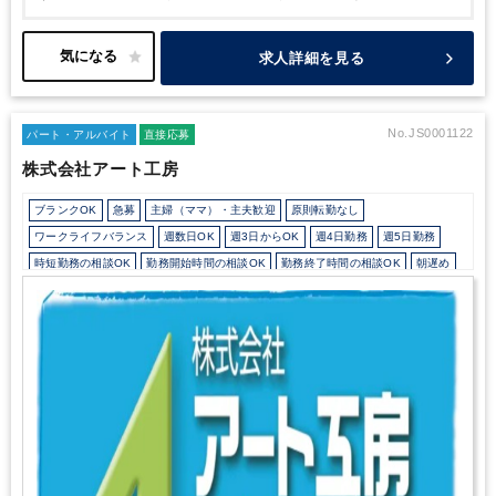
メ！】
実力・経験に応じて正しく評価される職場で働きたい
◆今
までの経験をもとにキャリアアップしたい
◆ステップアップ・成
長しながら働きたい
◆土日祝休みで家庭や自分の時間を大切に働
求人詳細を見る
きたい
ぜひご応募お待ちしております！！
No.JS0001122
パート・アルバイト
直接応募
株式会社アート工房
ブランクOK
急募
主婦（ママ）・主夫歓迎
原則転勤なし
ワークライフバランス
週数日OK
週3日からOK
週4日勤務
週5日勤務
時短勤務の相談OK
勤務開始時間の相談OK
勤務終了時間の相談OK
朝遅め
10時以降出社OK
定時早め
16時以前退社OK
時短OK
1日7時間未満勤務OK
残業なし
シフト勤務
駅から徒歩5分以内
オフィスカジュアルOK
Wワーク可能（副業禁止規定なし）
ルーティンワークがメイン
土日祝休み
完全週休2日制
EXCELのスキルが活かせる
英語力不要
弥生会計