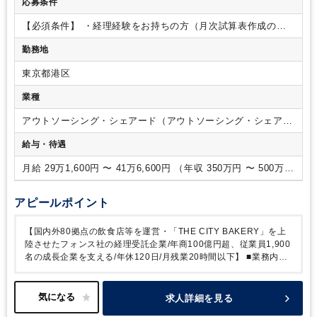
応募条件
メンバーのサポートを受けながら、まずはご自身の強みを活か
して業務に取り組んで頂き、スキルとキャリアアップを図り、
【必須条件】
・経理経験をお持ちの方（月次試算表作成のご
ご活躍頂きたいと考えております。給与計算や年末調整につい
経験があると尚可）
【歓迎条件】
・月次試算表の作成経験の
勤務地
ては社内システムを中心に業務を進めるため、未経験の方も手
ある方
・飲食・小売・ホテル業、会計事務所での経理経験の
順を覚えてキャッチアップしていますので業務未経験の方もご
ある方
・日商簿記２級をお持ちの方
東京都港区
安心ください。
■業務内容
経理担当として、ご経験に応じて
調整しながら以下の業務をお任せいたします。
・会計データ
業種
の仕訳起票、会計システム入力
・月次の管理会計資料（売上
集計や各種レポーティング）
・年次決算補助業務
・固定資産
アウトソーシング・シェアード（アウトソーシング・シェアー
管理業務
・給与計算、年末調整、給与支払報告書作成
・社会
ドサービス）
給与・待遇
保険、労働保険の手続き など
■組織構成
経理部門は現在6名に
て構成されております。
現在は社長以下、役職などは設けて
月給 29万1,600円 〜 41万6,600円 （年収 350万円 〜 500万
おらずフラットなため組織体制のため風通しの良い社風です。
円）
■就業環境
・働き方を重視し、メリハリをもってワークライフ
バランスを保てる職場です。完全週休二日制に加え残業も少な
アピールポイント
く。時短勤務の実績もありますので(9時～17時勤務等)、ご応
募の際には是非ご相談ください。
・リモートデスクトップを
【国内外80拠点の飲食店等を運営・「THE CITY BAKERY」を上
採用しているため、業務状況によりリモート勤務も適宜相談は
陸させたフォンス社の経理受託企業/年商100億円超、従業員1,900
可能です。
・バックオフィスの経理メンバーは全員女性の方
名の成長企業を支える/年休120日/月残業20時間以下】
■業務内
で、お子さんがいらっしゃる方もいるため、子育てに理解があ
容：株式会社フォンス及び関連会社の管理部門機能を担う当社の経
る環境です。皆さん落ち着いており穏やかな雰囲気です。
理・給与計算担当として業務をお任せします。
求人詳細を見る