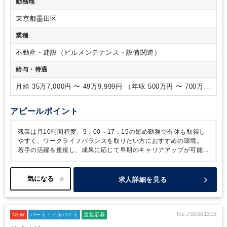
勤務地
方
・柔軟性のある方
ジメント業務
東京都墨田区
業種
不動産・建設（ビルメンテナンス・設備関連）
給与・待遇
月給 35万7,000円 〜 49万9,999円 （年収 500万円 〜 700万
円）
アピールポイント
残業は月10時間程度、9：00～17：15の短め勤務で有休も取得し
やすく、ワークライフバランスを取りたい方におすすめの環境。
若手の活躍を重視し、成果に応じて早期のキャリアアップが可能で
す。
現在は世代交代のフェーズにあり、成長のチャンスが豊富で
す。
定期昇給に加え、退職金制度を完備しています。
長く働くほ
ど将来の安心につながる職場です。
求人詳細を見る
No.JS0001315
NEW
パート・アルバイト
直接応募