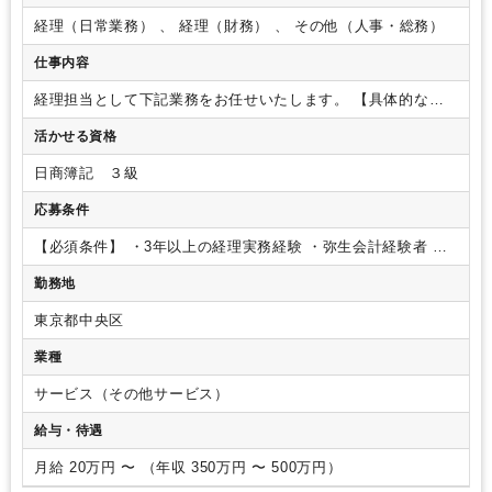
経理（日常業務） 、 経理（財務） 、 その他（人事・総務）
仕事内容
経理担当として下記業務をお任せいたします。
【具体的な業
務内容】
・従業員経費管理
・財務及び会計取引文書の記録・
活かせる資格
処理
・財務事項のデータベース管理
・発注書、請求書、明細
書の作成・発行
・仕入先情報、発注書、契約、請求書、また
日商簿記 ３級
は支払状況を確認し、仕入先への支払を実行
・月次明細書お
よび関連トランザクションの調整による仕入先勘定の検証
・
応募条件
従業員の人事レコードの管理と更新
・その他割り当てられた
業務
【組織構成】
経理主任（女性）－経理アシスタント（★
【必須条件】
・3年以上の経理実務経験
・弥生会計経験者
・
募集ポジション）
【ポイント】
・経理主任のもと、経理業務
英語力（読み・書き・会話）※本社香港と頻繁にコミュニケー
勤務地
を幅広くご担当いただきます。
・社員には外国人が多く、ま
ションを取ります
・5年以上のオフィス管理に関する経験
た本社香港との英語でのやり取りも非常に多いため、経理スキ
東京都中央区
ルと英語スキルを活かしながらご活躍いただける環境です。
・慣れるまで多少残業は発生しますが、業務に慣れてくるとワ
業種
ークライフバランスを保ちながら取り組んでいただけます。
・経理業務メインですが、余力があれば総務的な業務も一部お
サービス（その他サービス）
任せします。会社の規模的にも全体を見渡せますので、会社の
給与・待遇
ビジネスを理解しながらお仕事できる点も魅力です。
月給 20万円 〜 （年収 350万円 〜 500万円）