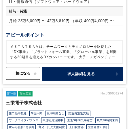
IT・情報通信（ソフトウェア・ハードウェア）
給与・待遇
月給 28万6,000円 〜 42万8,810円 （年収 400万4,000円 〜
600万3,340円）
アピールポイント
ＭＥＴＡＴＥＡＭは、チームワークとテクノロジーを駆使した
「DX事業」「プラットフォーム事業」「グローバル事業」を展開
する20期目を迎えるDXカンパニーです。
大手・メガベンチャー系
企業を中心に、業界を牽引する代表的な国内企業のプロダクトを超
上流から一気通貫で続々と開発をしています。
「世界中の誰でも
簡単にチームワークを活用でき、 みんながイキイキとした世界を
求人詳細を見る
作ること」を目指し、事業を展開しております。
また当社は売上
100億、社員規模1000名体制を目指し、社内体制を強化し整えて
いる過渡期にあり、これまでの専門性と幅広い知識・経験を、当社
で発揮できるチャンスです。
外部専門家（顧問弁護士、顧問税理
No.JS0001274
正社員
直接応募
士、会計士等）のアドバイスを受けながら業務ができる環境です。
三栄電子株式会社
ゆくゆくは総務労務部門の責任者候補としてご活躍いただきたく、
スキルアップしていきたい方には適したポジションです。
第二新卒歓迎
学歴不問
原則転勤なし
交通費別途支給
ワークライフバランス
中途社員活躍中
直近3年間黒字経営
残業20時間未満
駅から徒歩5分以内
育児・託児支援制度
土日祝休み
完全週休2日制