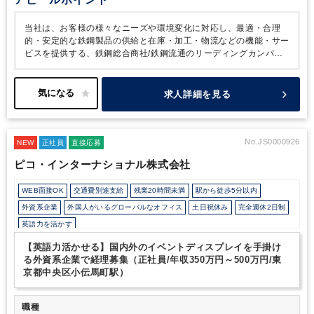
当社は、お客様の様々なニーズや環境変化に対応し、最適・合理
的・安定的な鉄鋼製品の供給と在庫・加工・物流などの機能・サー
ビスを提供する、鉄鋼総合商社/鉄鋼流通のリーディングカンパニ
ーです。
北中南米や欧阿中近東、アジア・大洋州に拠点を保有。
国内外に幅広く網羅したネットワークが強みです。これらの国際的
ネットワークを活用し、金属マーケットだけでなく両親会社とも情
求人詳細を見る
報共有し、政治・経済・産業全般に亘り総合的な情報を活用し成長
を続けています。
No.JS0000926
NEW
正社員
直接応募
ピコ・インターナショナル株式会社
WEB面接OK
交通費別途支給
残業20時間未満
駅から徒歩5分以内
外資系企業
外国人がいるグローバルなオフィス
土日祝休み
完全週休2日制
英語力を活かす
【英語力活かせる】国内外のイベントディスプレイを手掛け
る外資系企業で経理募集（正社員/年収350万円～500万円/東
京都中央区小伝馬町駅）
職種