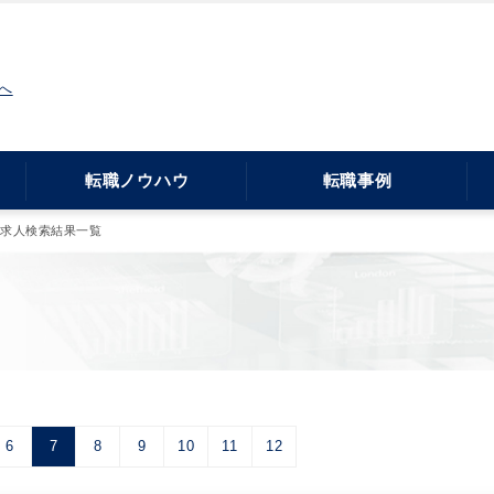
へ
転職ノウハウ
転職事例
・求人検索結果一覧
6
7
8
9
10
11
12