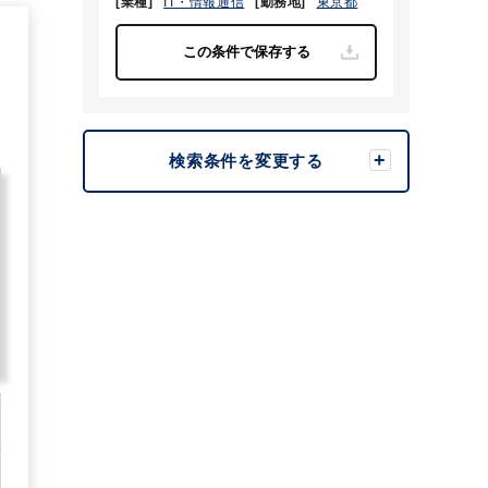
[業種]
IT・情報通信
[勤務地]
東京都
6
検索条件を変更する