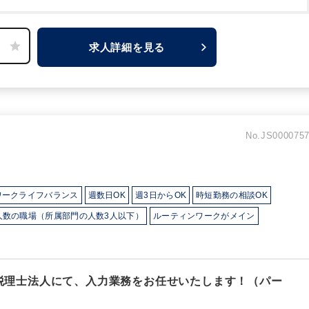
慣れてきたら週1回～週2回在宅勤務ができます！
・所内は12名
方が庶務業務はやってくださりますが、簡単なお掃除、お茶出
かな雰囲気で、お仕事ができます。
求人詳細を見る
No.JS000075
ワークライフバランス
週数日OK
週3日からOK
時短勤務の相談OK
人数の職場（所属部門の人数3人以下）
ルーティンワークがメイン
】 税理士法人にて、入力業務をお任せいたします！（パー