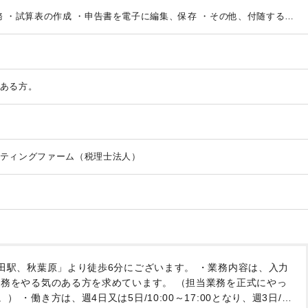
務
・試算表の作成
・申告書を電子に編集、保存
・その他、付随する業
社員4名、パート8名
【働き方】
・週4日又は5日/10:00～17:00とな
ただけます。
・在宅勤務：慣れたら週1日～2日可能
ある方。
ティングファーム（税理士法人）
田駅、秋葉原」より徒歩6分にございます。
・業務内容は、入力
務をやる気のある方を求めています。
（担当業務を正式にやっ
。）
・働き方は、週4日又は5日/10:00～17:00となり、週3日/1