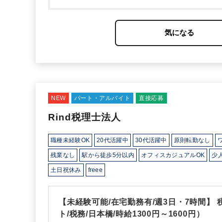
日5時間～ご相談いただけます。
【職場環境】
・
で出社しているのは5～6名になります。
・事務の
しをお任せする場合がございます。
・所内は和や
NEW
パート・アルバイト
直接応募
Rind税理士法人
職種未経験OK
20代活躍中
30代活躍中
原則転勤なし
残業なし
駅から徒歩5分以内
オフィスカジュアルOK
少
土日祝休み
freee
【未経験可能/在宅勤務有/週3日・7時間
ト/税務/日本橋/時給1300円～1600円）