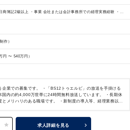
上・原価データチェック
・月次/四半期/年次決算業務
・管理会計(予算
）
・現金出納、税金納付、資金繰り
・与信管理（信用リスク管理、債
日商簿記2級以上
・事業 会社または会計事務所での経理実務経験
・エ
に数回）
その他資料作成、データ入力、書類整理など
【ポイント】
・
経験がある方
【歓迎条件】
・税務の知識を有する方
・システム導入
送関連事業を行う企業での募集です。
・実働時間が短い、長期休暇推
る方
等、メリハリのある就業環境です。
像制作）
月給 28万4,000円 〜 （年収 470万円 〜 540万円）
う企業での募集です。
・「BS12トゥエルビ」の放送を手掛ける
本国内の約4,000万世帯に24時間無料放送しています。
・長期休
度とメリハリのある職場です。
・新制度の導入等、経理業務以外
ルを活かし、裁量をもって働きたい方にオススメの求人です。
求人詳細を見る