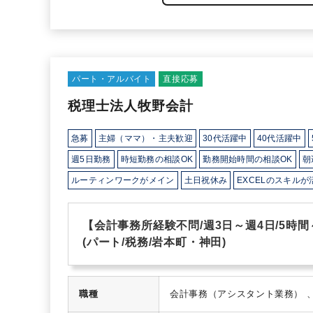
パート・アルバイト
直接応募
税理士法人牧野会計
急募
主婦（ママ）・主夫歓迎
30代活躍中
40代活躍中
週5日勤務
時短勤務の相談OK
勤務開始時間の相談OK
朝
ルーティンワークがメイン
土日祝休み
EXCELのスキルが
【会計事務所経験不問/週3日～週4日/5時
(パート/税務/岩本町・神田)
職種