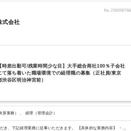
No.JS000076
株式会社
【時差出勤可/残業時間少な目】大手総合商社100％子会社
にて落ち着いた職場環境での経理職の募集（正社員/東京
都渋谷区明治神宮前）
経理（月次決算業務） 、 経理（決算業務） 、 経理（管理会計）
だき、下記経理業務に従事いただきます。
【具体的な業務内容】
・会