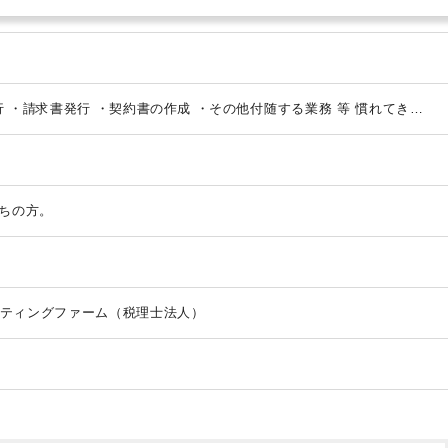
行
・請求書発行
・契約書の作成
・その他付随する業務 等
慣れてきた
ます！
・申告書の作成
【組織構成】
・全体6名
∟内、代表社員2名、
ちの方。
ティングファーム（税理士法人）