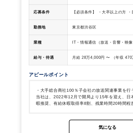
計ソフト入力、社内経費精算、売
実績管理)
・契約書管理（印紙等
応募条件
【必須条件】
・大卒以上の方
・
権・債務管理）
・監査対応（年
クセルワード等の事務用ソフト使
大手総合商社100％子会社の放
プロジェクトに携わった経験があ
奨、有給休暇の消化率が8割程度
勤務地
東京都渋谷区
業種
IT・情報通信（放送・音響・映
給与・待遇
アピールポイント
・大手総合商社100％子会社の放送関連事業を行
当社は、2022年12月で開局より15年を迎え、日
暇推奨、有給休暇取得率8割、残業時間20時間程
にも関与できる環境ですので、ご自身の経理スキ