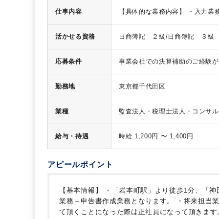
仕事内容
【具体的な業務内容】
・入力業
務
【組織構成】
全体12名
∟内、
り、週3日/1日5時間～ご相談い
活かせる資格
日商簿記 ２級/日商簿記 ３級
応募条件
事業会社での決算補助のご経験が
勤務地
東京都千代田区
業種
監査法人・税理士法人・コンサル
給与・待遇
時給 1,200円 〜 1,400円
アピールポイント
【基本情報】
・「岩本町駅」より徒歩1分、「神
業務～申告書作成業務となります。
・将来担当業
て頂くことになった際は正社員になって頂きます