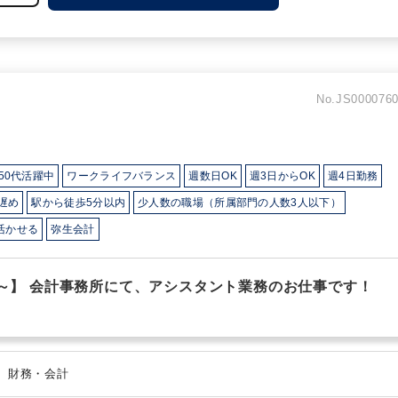
No.JS000076
50代活躍中
ワークライフバランス
週数日OK
週3日からOK
週4日勤務
遅め
駅から徒歩5分以内
少人数の職場（所属部門の人数3人以下）
活かせる
弥生会計
間～】 会計事務所にて、アシスタント業務のお仕事です！
会計事務（アシスタント業務） 、 財務・会計