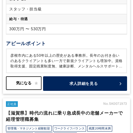
スタッフ・担当級
給与・待遇
300万円 〜 530万円
アピールポイント
彦根市内にある50年以上の歴史がある事務所。長年のお付き合い
のあるクライアントも多い一方で新規クライアントも増加中。資格
取得支援、固定残業制度無、健康診断、メンタルヘルスサポート等
従業員満足度にも力を入れています。
求人詳細を見る
No.SK0071973
正社員
【滋賀県】時代の流れに乗り急成長中の老舗メーカーで
経理管理職募集
管理職・マネジメント経験歓迎
ワークライフバランス
残業20時間未満