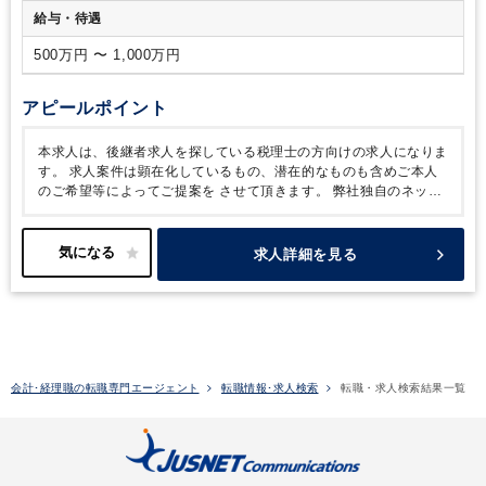
給与・待遇
500万円 〜 1,000万円
アピールポイント
本求人は、後継者求人を探している税理士の方向けの求人になりま
す。
求人案件は顕在化しているもの、潜在的なものも含めご本人
のご希望等によってご提案を
させて頂きます。
弊社独自のネット
ワーク（既に弊社のクライアントである会計事務所や、弊社と提携
している会計ソフト開発会社のグループ企業（事業承継コンサルテ
ィング会社）とお取引のある会計事務所 （全体で数千社））から
求人詳細を見る
の紹介になります。
尚、すぐにご紹介できない場合もございます
ので、その場合、案件が発生次第のご案内となりますので予めご了
承ください。
会計･経理職の転職専門エージェント
転職情報･求人検索
転職・求人検索結果一覧