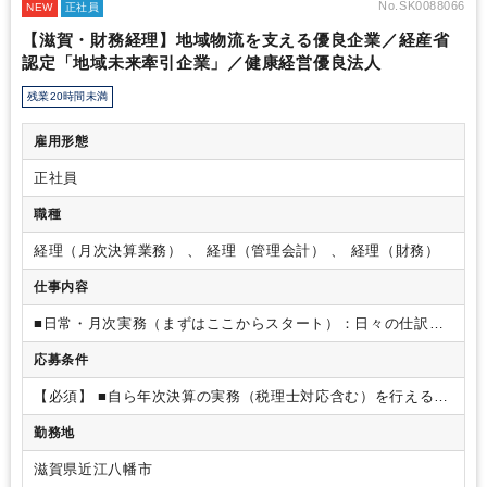
No.SK0088066
NEW
正社員
【滋賀・財務経理】地域物流を支える優良企業／経産省
認定「地域未来牽引企業」／健康経営優良法人
残業20時間未満
雇用形態
正社員
職種
経理（月次決算業務） 、 経理（管理会計） 、 経理（財務）
仕事内容
■日常・月次実務（まずはここからスタート）：日々の仕訳入
力、現金出納管理、経費精算、売掛金・買掛金管理、月次決算
応募条件
の早期化
■年次・管理業務（責任者としてのメイン業務）：年
次決算業務、税理士との折衝・対応、資金繰り表の作成・管
【必須】
■自ら年次決算の実務（税理士対応含む）を行える方
理、キャッシュフローの最適化
経営層への財務状況の報告、
■マネジメントやチームのリーダー、後輩指導等の経験がある
予算管理
■組織改善・その他：経理業務の効率化など
勤務地
方
滋賀県近江八幡市