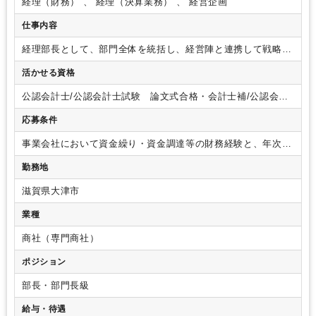
経理（財務） 、 経理（決算業務） 、 経営企画
仕事内容
経理部長として、部門全体を統括し、経営陣と連携して戦略的
な財務運営をリードしていただきます。
具体的には、
・グル
活かせる資格
ープ法人を含む経理財務部門の統括
・税務・会計に関する専
門知識を活かした戦略立案
・月次／年次決算のレビューと最
公認会計士/公認会計士試験 論文式合格・会計士補/公認会計
終承認
・税務申告書作成の監督
・資金繰りの計画と管理
・銀
士試験 短答式合格/税理士/税理士 シングルマスター/税理
行及び税理士対応
・部門内スタッフの教育・指導および育成
応募条件
士 ダブルマスター/税理士試験 １科目合格/税理士試験 ２
計画の策定
・経営陣への財務レポートの作成および報告
財務
科目合格/税理士試験 ３科目合格/税理士試験 ４科目合格/日
面で経営戦略の実現をサポートし、グループ全体の財務健全性
事業会社において資金繰り・資金調達等の財務経験と、年次決
商簿記 １級/日商簿記 ２級
を維持・強化する役割を担っていただきます。
算までの実務経験をお持ちの方
（歓迎要件）
・事業会社にお
勤務地
ける税務実務経験をお持ちの方
・マネジメント経験をお持ち
の方
・数字やデータを基にした分析やレポーティング等の経
滋賀県大津市
験をお持ちの方
業種
商社（専門商社）
ポジション
部長・部門長級
給与・待遇