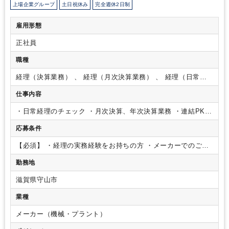
上場企業グループ
土日祝休み
完全週休2日制
雇用形態
正社員
職種
経理（決算業務） 、 経理（月次決算業務） 、 経理（日常業
務）
仕事内容
・日常経理のチェック
・月次決算、年次決算業務
・連結PKG
作成
・その他総務人事など管理部門の統括
応募条件
【必須】
・経理の実務経験をお持ちの方
・メーカーでのご経
験がある方
【歓迎】
・日商簿記2級をお持ちの方
・税務申告
勤務地
のご経験がある方
・建設業経理の経験がある方（工事進行基
準が分かる方）
滋賀県守山市
業種
メーカー（機械・プラント）