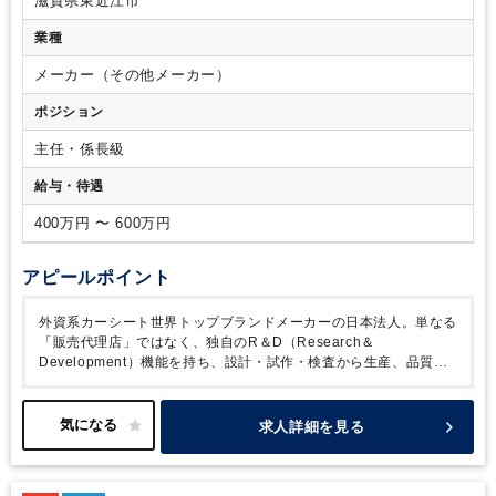
滋賀県東近江市
する基礎知識
業種
メーカー（その他メーカー）
ポジション
主任・係長級
給与・待遇
400万円 〜 600万円
アピールポイント
外資系カーシート世界トップブランドメーカーの日本法人。単なる
「販売代理店」ではなく、独自のR＆D（Research＆
Development）機能を持ち、設計・試作・検査から生産、品質管
理、マーケティングまでトータルに手がけています。
日本法人は
グループの中でも世界に三つしかないR＆D拠点であり、グループ
の世界戦略の中で、「アジアのリードプラント」という重要な役割
求人詳細を見る
を果たしています。その拠点の原価に係るすべてをお任せするポジ
ションです。単なる原価管理ではなく、原価改善活動を通じ目標達
成に向け経営に参加いただくポジションです。