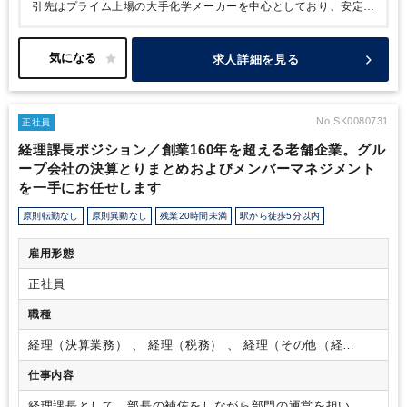
引先はプライム上場の大手化学メーカーを中心としており、安定し
た顧客基盤を基に成長しています。
本ポジションの方にはこれま
で管理部長が兼務していた課長ポジションに選任として入っていた
だき、通常の業務に加え、管理会計の強化、特に原価計算や部門別
求人詳細を見る
経費分析など新しい取り組みも推進いただきたいとのこと。
同社
では企業からの受注も順調で売り上げも2年で1.5倍になるなど急
激に成長しており、管理会計の強化を通じて会社の収益向上にリア
ルに貢献いただきたいとのことです。
また、野洲は全国でも住み
No.SK0080731
正社員
よさランキング上位に位置する街で、子育て支援の充実ぶりや自然
経理課長ポジション／創業160年を超える老舗企業。グル
を満喫できる環境も魅力と移住者も多いところでもあります。
仕
ープ会社の決算とりまとめおよびメンバーマネジメント
事もプライベートも充実させたいという方にお勧めしたい求人で
を一手にお任せします
す。
原則転勤なし
原則異動なし
残業20時間未満
駅から徒歩5分以内
雇用形態
正社員
職種
経理（決算業務） 、 経理（税務） 、 経理（その他（経
理））
仕事内容
経理課長として、部長の補佐をしながら部門の運営を担い、チ