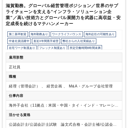
業務を継続的に支援し、地域密着型のサービスで高い信頼を獲得し
滋賀勤務。グローバル経営管理ポジション／世界のサプ
ています。
ライチェーンを支える“インフラ・ソリューション企
業”／高い技術力とグローバル展開力を武器に高収益・安
定成長を続けるマテハンメーカー
第二新卒歓迎
海外勤務あり
ワークライフバランス
海外赴任の可能性あり
中途社員活躍中
直近3年間黒字経営
弊社からの入社実績あり
在宅ワーク制度あり
フレックス制度あり
所定労働時間8時間未満
上場企業・株式公開企業
女性活躍中
育児・託児支援制度
雇用形態
年間休日120日以上
正社員
職種
経理（管理会計） 、 経営企画 、 M&A・グループ会社管理
仕事内容
海外子会社（11拠点：米国・中国・タイ・インド・マレーシ
ア・シンガポール・ベトナム・オーストラリア等）の業績管理
活かせる資格
に従事いただきます。現地法人との日々の英語でのコミュニケ
ーションや海外出張、将来的には現地法人のマネジメントを担
公認会計士/公認会計士試験 論文式合格・会計士補/公認会計
う「海外出向」の可能性もございます。
単なる「集計」では