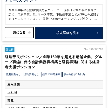
アピールポイント
創業160年の老舗印章販売店グループ。
現在は印章の製造販売に
加え、印刷事業、Eコマース事業、不動産事業など約30社を展開す
るほどになっています。
同社ではホールディングスを設立し、グ
ループを再編し、よりスピーディかつ戦略的な経営体制づくりに動
き始めました。
本ポジションの方には、約30社あるグループ会社
の日常経理業務の確認から決算とりまとめ（もう1名の課長と分担
求人詳細を見る
いただくことになります）、メンバー育成や業務支援などプレイン
グマネージャーとしてご活躍いただきたいとのことです。
また、
グループ再編の真っただ中のため子会社とホールディングスのシス
テム連携や、ペーパレス化の推進など、業務改善や再編などへもど
No.SK0080728
正社員
んどん意見を出していただきたいそうです。
歴史ある会社です
経理部長ポジション／創業160年を超える老舗企業。グル
が、経理部門はまさにこれからです。
より良い会社づくりに向
ープ再編に伴う会計業務再構築と経営再建に関する経営
け、お力を発揮ください。
者支援ポジション
原則転勤なし
原則異動なし
残業20時間未満
駅から徒歩5分以内
雇用形態
正社員
職種