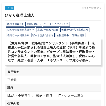
No.SK0085140
正社員
ひかり税理士法人
職種未経験OK
原則転勤なし
ワークライフバランス
女性管理職登用実績有り
直近3年間黒字経営
弊社からの入社実績あり
在宅ワーク制度あり
駅から徒歩5分以内
女性活躍中
退職金制度
土日祝休み
完全週休2日制
【滋賀県/草津 戦略/経営コンサルタント（事業再生）】 京
都最大手に分類される税理士法人の滋賀（草津）事務所で経
営コンサルタントの募集。グループに司法書士・行政書士・
社労士各法人、経営コンサル、監査法人等擁し、税務のみら
なず、経営・会計・人事・IT等ワンストップ対応が強み。
雇用形態
正社員
職種
M&A・企業再生 、 戦略・経営 、 IT・システム導入
仕事内容