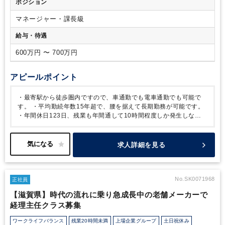
ポジション
マネージャー・課長級
給与・待遇
600万円 〜 700万円
アピールポイント
・最寄駅から徒歩圏内ですので、車通勤でも電車通勤でも可能で
す。
・平均勤続年数15年超で、腰を据えて長期勤務が可能です。
・年間休日123日、残業も年間通して10時間程度しか発生しない
ので、ワークライフバランスも良いです。
求人詳細を見る
No.SK0071968
正社員
【滋賀県】時代の流れに乗り急成長中の老舗メーカーで
経理主任クラス募集
ワークライフバランス
残業20時間未満
上場企業グループ
土日祝休み