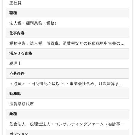
正社員
職種
法人税・顧問業務（税務）
仕事内容
税務申告：法人税、所得税、消費税などの各種税務申告書の作
成補助業務。
会計業務：日々の仕訳、帳簿管理、決算業務の
活かせる資格
サポート。
顧客対応：クライアントへの税務相談、経営アド
バイス、定期的なミーティングの実施。
書類作成：各種報告
税理士
書の作成。
会計ソフト：使用している会計ソフト（例：
Asaas、Freee、JDL）
その他のツール：Mykommon
特に力
応募条件
を入れているサービスや分野：法人顧問、相続対策
＜必須＞
・日商簿記２級以上
・事業会社含め、月次決算まで
の業務経験
・コミュニケーション力のある方
・自動車免許
勤務地
（マイカー通勤可）
＜歓迎＞
・事務所にて、巡回、申告書の
作成までの経験がある方。
・税理士資格・FP資格保有
滋賀県彦根市
業種
監査法人・税理士法人・コンサルティングファーム（会計事務
所）
ポジション