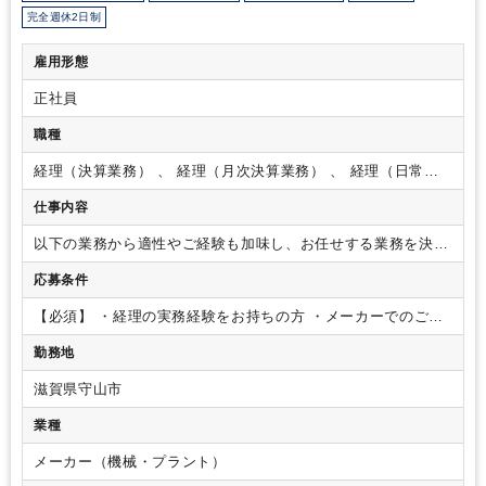
完全週休2日制
雇用形態
正社員
職種
経理（決算業務） 、 経理（月次決算業務） 、 経理（日常業
務）
仕事内容
以下の業務から適性やご経験も加味し、お任せする業務を決め
ます。
・月次決算及び年次決算等、財務会計全般
・税務申告
応募条件
・原価管理（可能であれば）など
【必須】
・経理の実務経験をお持ちの方
・メーカーでのご経
験がある方
【歓迎】
・日商簿記2級をお持ちの方
・税務申告
勤務地
のご経験がある方
・建設業経理の経験がある方（工事進行基
準が分かる方）
滋賀県守山市
業種
メーカー（機械・プラント）