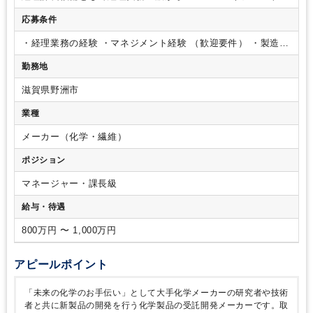
でお任せします。具体的には、
・月次決算業務の取りまとめ
応募条件
・決算 業務（月次、年次）における会議資料作成、経営数値
分析、経営層へのレポーティング
・経理業務全般（入金、支
・経理業務の経験
・マネジメント経験
（歓迎要件）
・製造業
払、仕訳起票、固定資産管理等）の統括
・財務業務（資金繰
での経理業務経験
・部下の話を聞いて適切に対応できる傾聴
り、資金調達、銀行対応等）
・税務申告業務の管理（申告書
勤務地
力のある方
・周りの意見や雰囲気を汲み取れるコミュニケー
作成は外部税理士が対応）
・経営管理業務（予実管理、経営
ション能力の高い方
・穏やかで協調性のある方
計画策定等）
・管理会計の強化（原価計算、部門別経費分析
滋賀県野洲市
等）
・経理課メンバーのマネジメント など
また、上記業務
業種
にプレイングマネージャーとしてあたっていただきながら、管
理会計の強化、特に原価計算や部門別経費分析などの新しい取
メーカー（化学・繊維）
り組みを推進していただきます。
■使用ソフト
・オービック
会計システム
・mcframe（製造業向けERPソフト）
・BIツー
ポジション
ル（経営管理分析用）
マネージャー・課長級
給与・待遇
800万円 〜 1,000万円
アピールポイント
「未来の化学のお手伝い」として大手化学メーカーの研究者や技術
者と共に新製品の開発を行う化学製品の受託開発メーカーです。取