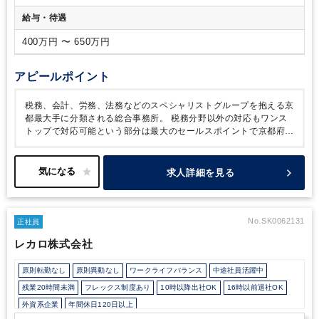
給与・待遇
400万円 〜 650万円
アピールポイント
税務、会計、労務、法務などのスペシャリストグループを抱える京
都最大手に分類される総合事務所。
税務分野以外の対応もワンス
トップで対応可能という部分は最大のセールスポイントで京都府下
に多数のクライアントを抱えます。
税務は、グループの中核法人
となり、クライアントから様々な相談を受け、各グループ法人と連
携をしながら仕事ができ、
知識も深める事が出来ます。研修制度
求人詳細を見る
も充実しています。
No.SK0062131
正社員
レカロ株式会社
原則転勤なし
原則異動なし
ワークライフバランス
中途社員活躍中
残業20時間未満
フレックス制度あり
10時以降出社OK
16時以前退社OK
外資系企業
年間休日120日以上