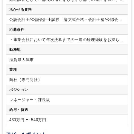
ームの成果に対して責任を持つ役割です。
具体的には、
・部
活かせる資格
門スタッフの業務進捗管理および指導
・月次監査業務および
報告資料の作成・チェック
・月次／年次決算業務の取りまと
公認会計士/公認会計士試験 論文式合格・会計士補/公認会計
め
・税務申告書作成業務の実施および調整
・日々の入出金管
士試験 短答式合格/税理士/税理士 シングルマスター/税理
理および振込データ作成の最終確認
・現金や預金の管理
・そ
応募条件
士 ダブルマスター/税理士試験 １科目合格/税理士試験 ２
の他経理業務（仕分けの入力） など
課長候補としてご入社
科目合格/税理士試験 ３科目合格/税理士試験 ４科目合格/日
いただいた後、すぐマネジメントをするのではなく、まずはプ
・事業会社において年次決算までの一連の経理経験をお持ちで
商簿記 １級/日商簿記 ２級
レイングマネージャーとして就業いただきます。
仕分けの入
あること
・プロジェクトマネジメント以上のマネジメント経
勤務地
力作業から始めていただき、月次・年次業務など経理担当をお
験をお持ちであること
（歓迎要件）
・税務経験をお持ちの方
任せします。
部門スタッフの業務進捗管理や指導を行い、経
・DX推進やシステムリプレイス経験をお持ちの方
滋賀県大津市
理部門全体の円滑な運営をサポートをお願いいたします。
業種
商社（専門商社）
ポジション
マネージャー・課長級
給与・待遇
430万円 〜 540万円