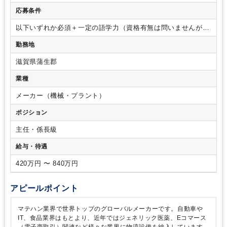
士試験 短答式合格/税理士/税理士 シングルマスター/税理
なく、数字の裏にある「真実」を突き止め、経営層に正しく進
応募条件
士 ダブルマスター/USCPA
言する「攻めの業績管理」を行います。
具体的には、
・月
次・四半期の実績管理と業績予測
└毎月の実績集計と残りの期
以下いずれか必須＋一定の語学力（資格有無は問いませんが、
間の着地予想（見通し）の策定
└予算と実績に乖離がある場
TOEIC600点目安でスピーキング力を評価します。）
・経理・
勤務地
合、その「要因」を詳細に分析
✓現地の経理担当者に英語で
財務、経営企画、事業企画、海外営業、調達購買、生産管理な
ヒアリングを行い、深掘りを行います。
受注量や利益率な
ど日々数字と向き合う職種の実務経験
・品質保証、内部監査
滋賀県蒲生郡
ど予算との乖離がある場合、深堀りや追及が必要な場面もござ
など妥協せずに原因究明を行う必要のある職種の御経験
・コ
います。
・経営層へのレポーティング
└分析した結果を、役
ンサルティング業界でのご経験がある方（数字から事業課題を
業種
員や経営層へ報告
✓若手であっても役員と直接対話し、経営
特定し、論理的に説明できる方）
・銀行・金融機関出身の方
判断に資する情報を提供する機会が日常的にございます。
・
（人当たりが良く、数字に対する感度と追求力が高い方）
メーカー（機械・プラント）
次世代の業績管理手法の導入
└管理部独自で進めているAIを活
（歓迎要件）
・PCスキル： Excelを駆使した高度なデータ集
ポジション
用した管理手法の改善企画や運用推進。
└業務効率化に加え、
計・分析スキル
・AIツールなどを活用するITリテラシー
より精度の高い業績予測のため日々アップデートを行っており
主任・係長級
ます。
給与・待遇
420万円 〜 840万円
アピールポイント
マテハン業界で世界トップのグローバルメーカーです。自動車や
IT、食品業界はもとより、近年ではジェネリック医薬、Eコマース