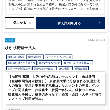
税務、会計、労務、法務などのスペシャリストグループを抱える京
都最大手に分類される総合事務所。
税務分野以外の対応もワンス
トップで対応可能という部分は最大のセールスポイントで京都府下
に多数のクライアントを抱えます。
税務は、グループの中核法人
となり、クライアントから様々な相談を受け、各グループ法人と連
携をしながら仕事ができ、
知識も深める事が出来ます。研修制度
求人詳細を見る
も充実しています。
No.SK0085138
正社員
ひかり税理士法人
職種未経験OK
原則転勤なし
ワークライフバランス
女性管理職登用実績有り
直近3年間黒字経営
弊社からの入社実績あり
在宅ワーク制度あり
駅から徒歩5分以内
女性活躍中
退職金制度
土日祝休み
完全週休2日制
【滋賀県/草津 財務/会計/税務コンサルタント 未経験可
（金融機関出身者歓迎）】 京都最大手に分類される税理士法
人の滋賀（草津）事務所で税務コンサルタントの募集。グル
ープに司法書士・行政書士・社労士各法人、経営コンサル、
監査法人等擁し、税務のみらなず、経営・会計・人事・IT等ワ
ンストップ対応が強み。