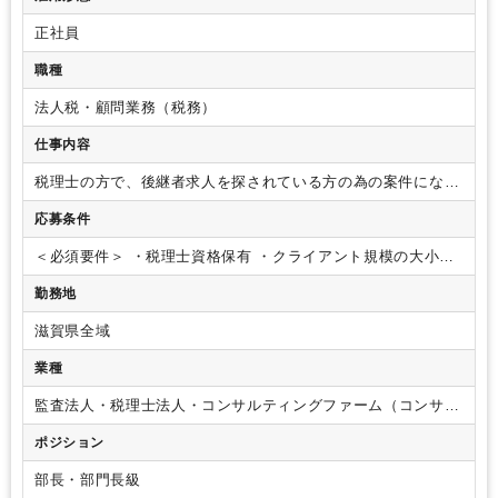
正社員
職種
法人税・顧問業務（税務）
仕事内容
税理士の方で、後継者求人を探されている方の為の案件になり
ます。
弊社（ジャスネットコミュニケーションズ）とお取引
応募条件
のある全国の会計事務所を対象とし、
後継者を探しておられ
る案件をご紹介・ご提案させて頂きます。
・税理士業務全般
＜必須要件＞
・税理士資格保有
・クライアント規模の大小に
・法人・個人の顧問先に対する
記帳代行・決算・申
関わらず、法人・個人ともに税務全般の業務を自己完結できる
告書作成・巡回監査・税務調査対応
・資産・相続等のスポ
勤務地
こと
（記帳代行～決算～申告書作成～巡回監査～税務調査対
ット案件対応
・新規営業活動活動
金融機関・既存ク
応）
＜歓迎＞
・資産・相続の経験者
・新規営業活動経験者
ライアントからの紹介・新規問合せの対応
・所内マネジメ
滋賀県全域
ント
詳細な業務内容は各事務所の状況に異なります。
尚、後
業種
継者案件の特長として都市部は少なく、地方都市のご紹介が多
い傾向にございます。
監査法人・税理士法人・コンサルティングファーム（コンサル
ティングファーム・シンクタンク）
ポジション
部長・部門長級