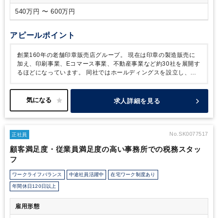
540万円 〜 600万円
アピールポイント
創業160年の老舗印章販売店グループ。
現在は印章の製造販売に
加え、印刷事業、Eコマース事業、不動産事業など約30社を展開す
るほどになっています。
同社ではホールディングスを設立し、グ
ループを再編し、よりスピーディかつ戦略的な経営体制づくりに動
き始めました。
本ポジションの方には、それに伴う会計業務の再
構築やタックスプランニング、原価管理体制の強化など会計的な面
求人詳細を見る
と、既存事業の成長に向けた財務戦略の立案・推進に当たっていた
だき、グループ基盤の盤石化にお力を発揮いただきたいとのことで
す。
尚、直接のレポートラインは社長や取締役になり、これまで
のやり方を踏まえ、よりよい組織・業務スキームを作っていただく
No.SK0077517
正社員
ことになります。
経営陣の懐刀として存分に活躍いただけるポジ
顧客満足度・従業員満足度の高い事務所での税務スタッ
ションです。
フ
ワークライフバランス
中途社員活躍中
在宅ワーク制度あり
年間休日120日以上
雇用形態