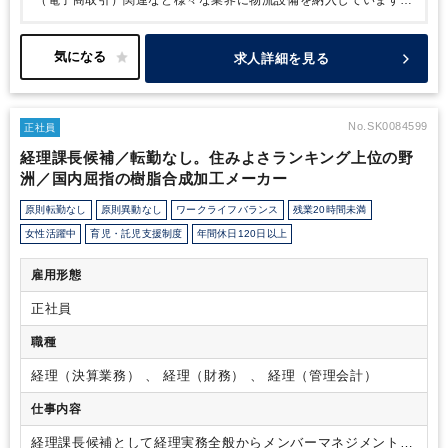
（電子商取引）関連など様々な業界に物流設備を納入しています。
現在世界26の地域に生産・販売拠点を設けており、海外売上高比
率は65%以上、さらにグローバル化を推進しており、世界シェア
を拡大中。
本ポジションの方には、単なる管理会計にとどまら
求人詳細を見る
ず、経営管理の高度化に向けて「どのような管理の形が自社にとっ
て最適か」を考え、経営企画や若手メンバーとともに構築していく
フェーズに携わっていただきます。
完成された仕組みを運用する
役割ではなく、ご自身のこれまでの経験や視点を活かしながら、経
No.SK0084599
正社員
営管理の在り方を検討・提案・変革し、実行につなげていける点が
経理課長候補／転勤なし。住みよさランキング上位の野
本ポジションの特徴です。
役員等の上層部、経営企画部門と関わ
洲／国内屈指の樹脂合成加工メーカー
る機会もあり、「数字を通じて経営に関与する」経験を積みなが
ら、「企業経営」に近いところでキャリアを成長させるチャンスが
原則転勤なし
原則異動なし
ワークライフバランス
残業20時間未満
ございます。
女性活躍中
育児・託児支援制度
年間休日120日以上
雇用形態
正社員
職種
経理（決算業務） 、 経理（財務） 、 経理（管理会計）
仕事内容
経理課長候補として経理実務全般からメンバーマネジメントま