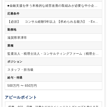
■金融支援を伴う本格的な経営改善の取組みが必要な中小企業
を対象として、クライアント企業の経営計画策定、予算達成管
応募条件
理等を通
して持続的・安定的な事業継続に向けた経営支援を
行うことが主な業務内容です。
【具体的には】
提携する金融
【必須】
コンサル経験5年以上
【求められる能力】
・Excel
機関から企業再生が必要な企業の紹介を受け、以下のような支
を駆使して分析する能力（財務データや販売データを分析する
援を行います。
中期経営計画、単年度経営計画の立案支援／
勤務地
ことが多いため）
・ロジカルな思考力や文章作成能力（コン
達成管理サポート／経理業務改善と管理会計の導入支援／財務
サルタントとして、提案書や報告書を作成していくため）
0か
診断サポート／コスト削減
プランと実行支援／各種補助金に
滋賀県草津市
らの新規開拓営業などはありません。金融機関や外部連携先か
係る事業計画策定／経理業務改善とDXコンサルティングなど
らの案件紹介があり、上司から案件がアサインされることがほ
業種
とん
どです。
監査法人・税理士法人・コンサルティングファーム（税理士法
人）
ポジション
スタッフ・担当級
給与・待遇
500万円 〜 650万円
アピールポイント