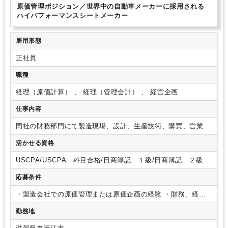
原価管理ポジション／世界中の自動車メーカーに採用される
ハイパフォーマンスシートメーカー
雇用形態
正社員
職種
経理（原価計算） 、 経理（管理会計） 、 経営企画
仕事内容
同社の財務部門にて製造現場、設計、生産技術、購買、営業と
協力しながら、原価情報の整備や原価企画、原価改善活動の方
活かせる資格
針の策定をお任せします。具体的には・・・
・製品の原価企
画に関する業務 （見積原価設定、目標原価設定等）
・製品の
USCPA/USCPA 科目合格/日商簿記 １級/日商簿記 ２級
量産開始初期における原価管理に関する業務（実際原価算出、
実際原価分析等）
・原価改善活動の担当として関係者と目標
応募条件
達成へ向けた活動の推進
・経営陣に対し目標利益達成のため
の必要な提言を行う など
・製造会社での原価管理または原価企画の経験
・財務、経理
の業務経験
・生産現場の知識（原価のみならず要員、生産
勤務地
性）
・PCスキル（Excelは中級以上）
（歓迎要件）
・自動車
開発業務の概要を知っている
・部品工法／生産管理方法に関