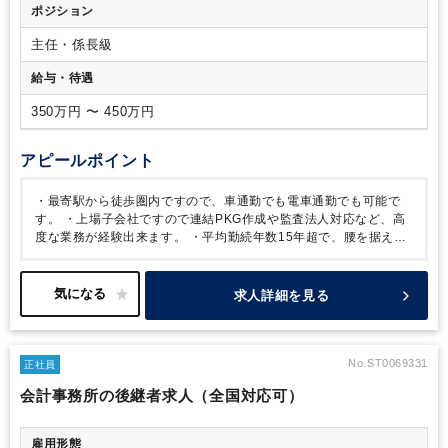
ポジション
主任・係長級
給与・待遇
350万円 〜 450万円
アピールポイント
・最寄駅から徒歩圏内ですので、車通勤でも電車通勤でも可能で
す。
・上場子会社ですので連結PKG作成や監査法人対応など、高
度な業務が経験出来ます。
・平均勤続年数15年超で、腰を据えて
長期勤務が可能です。
・年間休日123日、残業も年間通して10時
間程度しか発生しないので、ワークライフバランスも良いです。
求人詳細を見る
No.ST0069331
正社員
会計事務所の後継者求人（全国対応可）
雇用形態