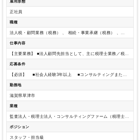
雇用形態
正社員
職種
法人税・顧問業務（税務） 、 相続・事業承継（税務） 、
M&A・企業再生
仕事内容
【主要業務】
■法人顧問先担当として、主に税理士業務／税理
士補助業務をメインに、法人・個人顧問先の対応をお任せしま
応募条件
す。
入社1年後には、10～15件程度の担当できるようなキャリ
アステップが可能です。
◇金融機関出身者歓迎
【提案業務】
【必須】
■社会人経験3年以上
■コンサルティングまたは
■IT導入補助金、事業再構築補助金の提案■事業承継対策、相続
法人営業経験者もしくは、税理士試験の科目合格者
【歓迎】
税対策、M＆A、DXコンサル、人事コンサルの提案
■クラウド
勤務地
■金融業界出身・事業会社での経理実務経験をお持ちの方
会計を活用した経理業務改善の提案
◎キャリアアップの幅も
■日商簿記検定2級 尚可
■税理士 尚可
■ファイナンシャ
広く、場合によっては他部門への異動も相談に応じます。成長
滋賀県草津市
ル･プランニング技能士3級 尚可
【求める人物像】
■当社の
意欲が高い社員が集まっているので、将来的な
活躍の場が広
理念やビジョンに共感し、自身のキャリアビジョンと重ねられ
業種
いことも魅力です。
・顧問先との商談については公共交通機
る方
■組織の一員として、所内外問わず信頼関係を構築でき
関を使っての訪問の他、リモートでの商談も率先して行ってい
る方
■相手の考えを聞いて理解できるとともに、自身の考え
監査法人・税理士法人・コンサルティングファーム（税理士法
ます。
・滋賀事務所には資産税部門もありますので、希望や
についても分かりやすく伝えられる方
■上司、仲間と協力
人）
経験によって、携わっていただくことも可能
ポジション
し、目標達成に向かって共働できる
■環境の変化に柔軟に対
応できる■困難な目標に向かって前向きに努力していける
スタッフ・担当級