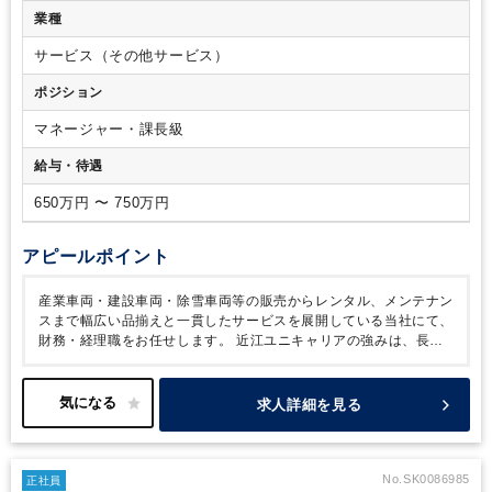
業種
サービス（その他サービス）
ポジション
マネージャー・課長級
給与・待遇
650万円 〜 750万円
アピールポイント
産業車両・建設車両・除雪車両等の販売からレンタル、メンテナン
スまで幅広い品揃えと一貫したサービスを展開している当社にて、
財務・経理職をお任せします。
近江ユニキャリアの強みは、長年
にわたり培ってきた高い技術力、複数メーカーの商品を取り扱うマ
ルチベンダー対応力、お客様の課題を解決する提案力、そして販売
からメンテナンスまでを一貫して提供できるワンストップサービス
求人詳細を見る
にあります。物流現場のさまざまな課題に対し、豊富な経験と専門
知識を活かして最適なソリューションを提案するとともに、多様な
メーカーの製品から顧客に最も適した機器を選定できます。また、
導入後の点検・整備・レンタルまで幅広く対応することで、顧客の
No.SK0086985
正社員