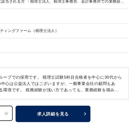
に該当される方
・税理士法人、税理士事務所、会計事務所での業務経験
】
・税理士、税理士試験科目合格者
・公認会計士、公認会計士短答式
合格
・税理士試験受験者、実務経験を積みながら税理士を目指される
ティングファーム（税理士法人）
ループでの採用です。
税理士試験5科目合格者を中心に30代から
の中心は公益法人ではございますが、一般事業会社の顧問もあ
る環境です。
税務経験が浅い方であっても、業務経験を積みな
できることも、本ポジションの魅力の1つです。
公益法人などの
方はもちろん一般的な法人、個人・資産税のキャリアも積むこと
拠点が複数あるため、Uターン希望者、Iターン希望者は是非ご
求人詳細を見る