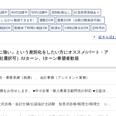
活躍中
40代活躍中
50代活躍中
原則転勤なし
社員登用実績あり
をしながら勉強できます）
週数日OK
週数日OK（出勤日数相談可能）
相談OK
勤務終了時間の相談OK
朝遅め
10時以降出社OK
定時早め
OK
1日7時間未満勤務OK
9時30分出社OK
残業少なめ
残業20時間未満
続きを読
ュアルOK
少人数の職場（所属部門の人数3人以下）
研修・資格取得支援
土日祝休み
EXCELのスキルが活かせる
freee
PCA
魔法陣
に強い」という差別化をしたい方にオススメ/パート・ア
社選択可）/Uターン、Iターン希望者歓迎
法人税・顧問業務（税務） 、 相続・事業承継（税務） 、 会計事務（アシスタント業務）
務をお任せします。
■中小企業・個人事業主顧問先の対応
■公益法人
の税務・会計・運営相談
■グループ通算制度対応法人
■クラウド会計（IT
特記事項】
当事務所では、以下の２つの働き方【コース】をご用意
文式合格・会計士補/公認会計士試験 短答式合格/税理士/税理士 シン
バランス）を考慮して働きたい方向け
Ｂ：専門職志望を持ち積極的な
スター/税理士試験 １科目合格/税理士試験 ２科目合格/税理士試験
たい方向け
合格/日商簿記 １級/日商簿記 ２級