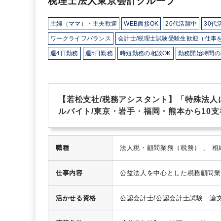
税理士法人東京会計グループ
主婦（ママ）・主夫歓迎
WEB面接OK
20代活躍中
30代
ワークライフバランス
会計士/税理士試験受験生歓迎（仕事
週4日勤務
週5日勤務
時短勤務の相談OK
勤務開始時間の
16時以前退社OK
フルタイム
1日5時間以内でもOK
時短
シフト勤務
扶養控除内
駅から徒歩5分以内
オフィスカジ
教育環境が充実
社内システム等のOJT
業務手順等のOJT
【若松支社/税務アシスタント】「特殊法人
ルバイト/東京・岩手・福岡・熊本から10支
職種
仕事内容
公益法人を中心とした税務顧問業
系（公益法人等、約100件他）
を活用した税務会計） など
【
活かせる資格
公認会計士/公認会計士試験 論
Ａ：家庭の事情等（ワークライフ
グルマスター/税理士 ダブルマ
自己研鑽により成長しながら働き
３科目合格/税理士試験 ４科目