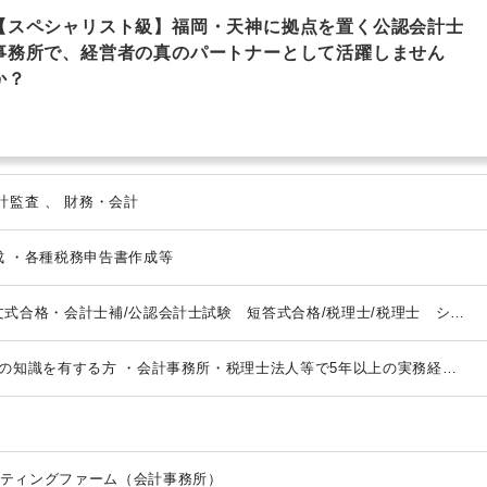
【スペシャリスト級】福岡・天神に拠点を置く公認会計士
事務所で、経営者の真のパートナーとして活躍しません
か？
法人税・顧問業務（税務） 、 会計監査 、 財務・会計
成
・各種税務申告書作成等
文式合格・会計士補/公認会計士試験 短答式合格/税理士/税理士 シン
スター/税理士試験 １科目合格/税理士試験 ２科目合格/税理士試験
/USCPA/USCPA 科目合格/日商簿記 １級/日商簿記 ２級
の知識を有する方
・会計事務所・税理士法人等で5年以上の実務経験
事務所・会社の経理経験者優遇
・有資格者歓迎
ティングファーム（会計事務所）