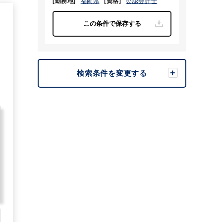
[勤務地]
福岡県
[資格]
公認会計士
8
検索条件を変更する