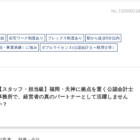
No.JS000021
支給
在宅ワーク制度あり
フレックス制度あり
駅から徒歩5分以内
続・事業承継）に強み
ダブルライセンス(公認会計士＋税理士等）
【スタッフ・担当級】福岡・天神に拠点を置く公認会計士
事務所で、経営者の真のパートナーとして活躍しません
か？
法人税・顧問業務（税務） 、 会計監査 、 財務・会計