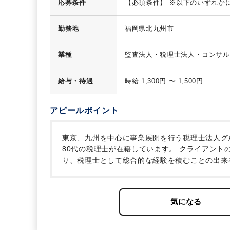
応募条件
【必須条件】
※以下のいずれか
・監査法人での業務経験
【歓迎
試験合格、公認会計士論文式試験
勤務地
福岡県北九州市
方
業種
監査法人・税理士法人・コンサル
給与・待遇
時給 1,300円 〜 1,500円
アピールポイント
東京、九州を中心に事業展開を行う税理士法人グ
80代の税理士が在籍しています。
クライアント
り、税理士として総合的な経験を積むことの出来
がらメインプレーヤーとして成長していくことが
特殊法人に強い士業としてキャリアを考えている
ができます。ぜひご検討いただきたい求人です。
検討下さい。