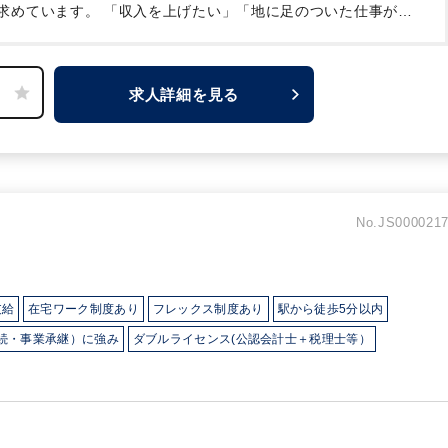
求めています。
「収入を上げたい」「地に足のついた仕事がし
たい」と、お考えの方に非常にオススメです。
求人詳細を見る
No.JS000021
支給
在宅ワーク制度あり
フレックス制度あり
駅から徒歩5分以内
続・事業承継）に強み
ダブルライセンス(公認会計士＋税理士等）