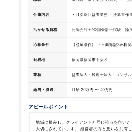
仕事内容
・月次巡回監査業務
・決算書作
活かせる資格
公認会計士/公認会計士試験 論
グルマスター/税理士 ダブルマ
３科目合格/税理士試験 ４科目合格
応募条件
【必須条件】
・日商簿記2級程度
【歓迎条件】
・税理士事務所・
勤務地
福岡県福岡市中央区
業種
監査法人・税理士法人・コンサル
給与・待遇
月給 20万円 〜 40万円
アピールポイント
地域に根差し、クライアントと同じ視点を向いた
大切にされています。
経営者の方と想いを共有し