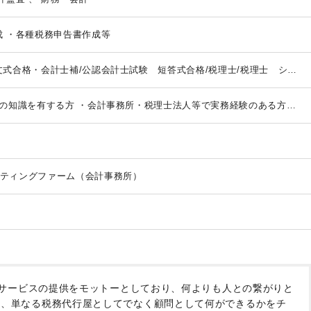
成
・各種税務申告書作成等
文式合格・会計士補/公認会計士試験 短答式合格/税理士/税理士 シン
スター/税理士試験 １科目合格/税理士試験 ２科目合格/税理士試験
/USCPA/USCPA 科目合格/日商簿記 １級/日商簿記 ２級
の知識を有する方
・会計事務所・税理士法人等で実務経験のある方
会社の経理経験者優遇
・有資格者歓迎
ティングファーム（会計事務所）
サービスの提供をモットーとしており、何よりも人との繋がりと
、単なる税務代行屋としてでなく顧問として何ができるかをチ