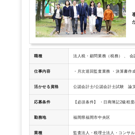
職種
仕事内容
・月次巡回監査業務
・決算書作
活かせる資格
公認会計士/公認会計士試験 論
グルマスター/税理士 ダブルマ
３科目合格/税理士試験 ４科目合格
応募条件
【必須条件】
・日商簿記2級程度
がある方
【歓迎条件】
・税理士
勤務地
福岡県福岡市中央区
業種
監査法人・税理士法人・コンサル