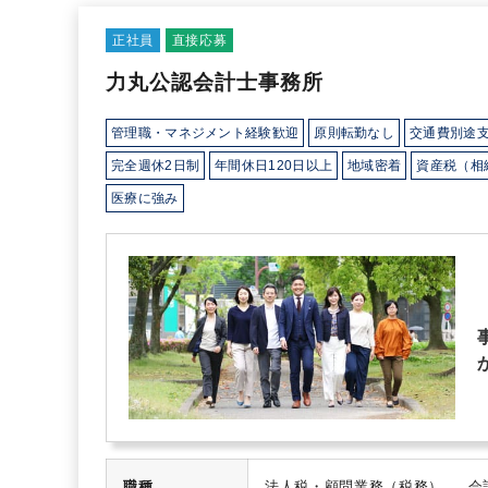
正社員
直接応募
力丸公認会計士事務所
管理職・マネジメント経験歓迎
原則転勤なし
交通費別途
完全週休2日制
年間休日120日以上
地域密着
資産税（相
医療に強み
職種