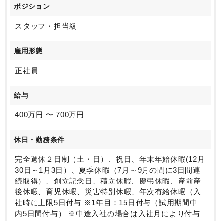
ポジション
スタッフ・担当級
雇用形態
正社員
給与
400万円 〜 700万円
休日・勤務条件
完全週休２日制（土・日）、祝日、年末年始休暇(12月
30日～1月3日）、夏季休暇（7月～9月の間に3日間連
続取得）、創立記念日、積立休暇、慶弔休暇、産前産
後休暇、育児休暇、災害特別休暇、年次有給休暇（入
社時に上限5日付与 ※1年目：15日付与（試用期間中
内5日間付与） ※中途入社の場合は入社月により付与