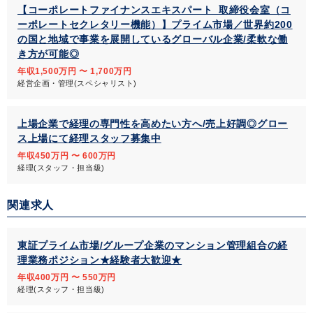
【コーポレートファイナンスエキスパート_取締役会室（コ
ーポレートセクレタリー機能）】プライム市場／世界約200
の国と地域で事業を展開しているグローバル企業/柔軟な働
き方が可能◎
年収1,500万円 〜 1,700万円
経営企画・管理(スペシャリスト)
上場企業で経理の専門性を高めたい方へ/売上好調◎グロー
ス上場にて経理スタッフ募集中
年収450万円 〜 600万円
経理(スタッフ・担当級)
関連求人
東証プライム市場/グループ企業のマンション管理組合の経
理業務ポジション★経験者大歓迎★
年収400万円 〜 550万円
経理(スタッフ・担当級)