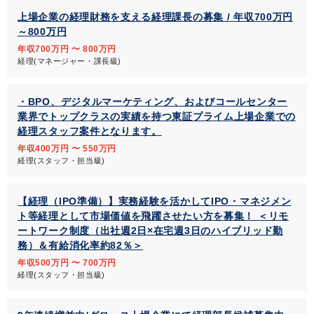
上場企業の経理財務を支える経理課長の募集 / 年収700万円
～800万円
年収700万円 〜 800万円
経理(マネージャー・課長級)
・BPO、デジタルマーケティング、およびコールセンター
業界でトップクラスの実績を持つ東証プライム上場企業での
経理スタッフ案件となります。
年収400万円 〜 550万円
経理(スタッフ・担当級)
【経理（IPO準備）】実務経験を活かしてIPO・マネジメン
ト等経理として市場価値を飛躍させたい方を募集！ ＜リモ
ートワーク制度（出社週2日×在宅週3日のハイブリッド勤
務）＆有給消化率約82％＞
年収500万円 〜 700万円
経理(スタッフ・担当級)