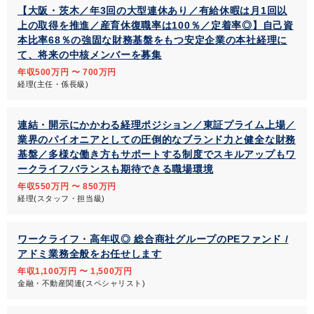
【大阪・茨木／年3回の大型連休あり／有給休暇は月1回以
上の取得を推進／産育休復職率は100％／定着率◎】自己資
本比率68％の強固な財務基盤をもつ安定企業の本社経理に
て、将来の中核メンバーを募集
年収500万円 〜 700万円
経理(主任・係長級)
連結・開示にかかわる経理ポジション／東証プライム上場／
業界のパイオニアとしての圧倒的なブランド力と健全な財務
基盤／多様な働き方もサポートする制度でスキルアップもワ
ークライフバランスも期待できる職場環境
年収550万円 〜 850万円
経理(スタッフ・担当級)
ワークライフ・高年収◎ 総合商社グループのPEファンド /
アドミ業務全般をお任せします
年収1,100万円 〜 1,500万円
金融・不動産関連(スペシャリスト)