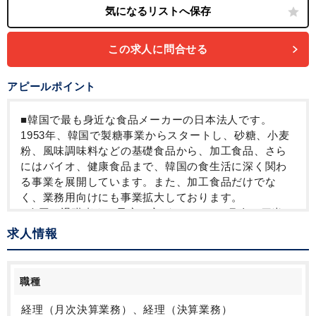
この求人に問合せる
アピールポイント
■韓国で最も身近な食品メーカーの日本法人です。
1953年、韓国で製糖事業からスタートし、砂糖、小麦
粉、風味調味料などの基礎食品から、加工食品、さら
にはバイオ、健康食品まで、韓国の食生活に深く関わ
る事業を展開しています。また、加工食品だけでな
く、業務用向けにも事業拡大しております。
■今回、退職者する予定の方がいること・月次・四半
期・年次決算業務等の安定的な運営体制を維持する
求人情報
為、募集となりました。裁量権があり、業務の幅もご
ざいますので、経験を積みながらやりたいことに挑戦
できる環境です。語学に関しまして、韓国語・英語に
職種
抵抗の無い方であれば問題ございません。業務などで
韓国語・英語が出てきた場合は、サポートしていただ
経理（月次決算業務）、経理（決算業務）