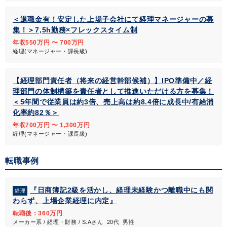
＜退職金有！安定した上場子会社にて経理マネージャーの募
集！＞7,5h勤務×フレックスタイム制
年収550万円 〜 700万円
経理(マネージャー・課長級)
【経理部門責任者（将来の経営幹部候補）】IPO準備中／経
理部門の体制構築を責任者として推進いただける方を募集！
＜5年間で従業員は約3倍、売上高は約8.4倍に成長中/有給消
化率約82％＞
年収700万円 〜 1,300万円
経理(マネージャー・課長級)
転職事例
『日商簿記2級を活かし、経理未経験かつ離職中にも関
経理
わらず、上場企業経理に内定』
転職後：360万円
メーカー系 / 経理・財務 / S.Aさん 20代 男性