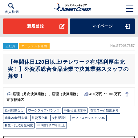
求人検索
新規登録
マイページ
No.ST0087657
正社員
エージェント経由
【年間休日120日以上/テレワーク有/福利厚生充
実！】外資系総合食品企業で決算業務スタッフの
募集！
経理（月次決算業務）、経理（決算業務）
400万円 〜 700万円
東京都港区
原則転勤なし
ワークライフバランス
中途社員活躍中
在宅ワーク制度あり
残業20時間未満
外資系企業
女性活躍中
オフィスカジュアルOK
育児・託児支援制度
年間休日120日以上