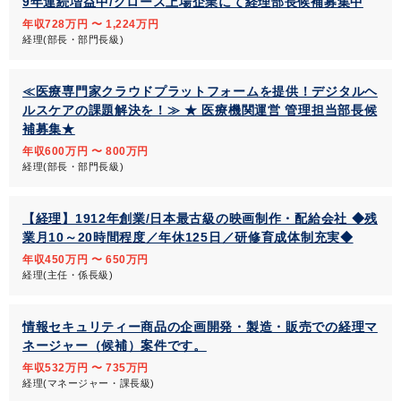
9年連続増益中/グロース上場企業にて経理部長候補募集中
年収728万円 〜 1,224万円
経理(部長・部門長級)
≪医療専門家クラウドプラットフォームを提供！デジタルヘ
ルスケアの課題解決を！≫ ★ 医療機関運営 管理担当部長候
補募集★
年収600万円 〜 800万円
経理(部長・部門長級)
【経理】1912年創業/日本最古級の映画制作・配給会社 ◆残
業月10～20時間程度／年休125日／研修育成体制充実◆
年収450万円 〜 650万円
経理(主任・係長級)
情報セキュリティー商品の企画開発・製造・販売での経理マ
ネージャー（候補）案件です。
年収532万円 〜 735万円
経理(マネージャー・課長級)