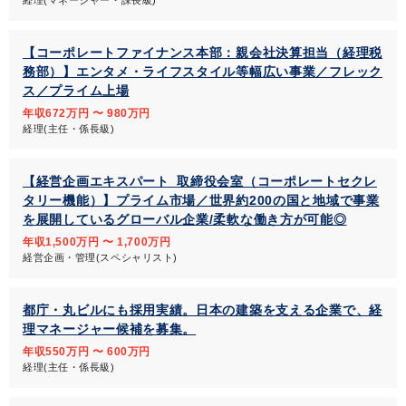
経理(マネージャー・課長級)
【コーポレートファイナンス本部：親会社決算担当（経理税
務部）】エンタメ・ライフスタイル等幅広い事業／フレック
ス／プライム上場
年収672万円 〜 980万円
経理(主任・係長級)
【経営企画エキスパート_取締役会室（コーポレートセクレ
タリー機能）】プライム市場／世界約200の国と地域で事業
を展開しているグローバル企業/柔軟な働き方が可能◎
年収1,500万円 〜 1,700万円
経営企画・管理(スペシャリスト)
都庁・丸ビルにも採用実績。日本の建築を支える企業で、経
理マネージャー候補を募集。
年収550万円 〜 600万円
経理(主任・係長級)