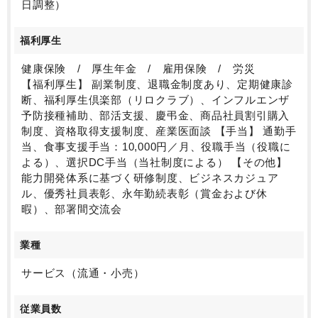
日調整）
福利厚生
健康保険 / 厚生年金 / 雇用保険 / 労災
【福利厚生】 副業制度、退職金制度あり、定期健康診
断、福利厚生倶楽部（リロクラブ）、インフルエンザ
予防接種補助、部活支援、慶弔金、商品社員割引購入
制度、資格取得支援制度、産業医面談 【手当】 通勤手
当、食事支援手当：10,000円／月、役職手当（役職に
よる）、選択DC手当（当社制度による） 【その他】
能力開発体系に基づく研修制度、ビジネスカジュア
ル、優秀社員表彰、永年勤続表彰（賞金および休
暇）、部署間交流会
業種
サービス（流通・小売）
従業員数