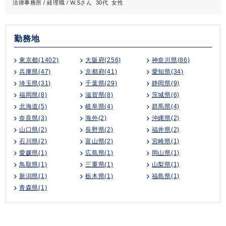
法律事務所 / 経理職 / W.Sさん 30代 女性
勤務地
東京都(1402)
大阪府(256)
神奈川県(86)
兵庫県(47)
京都府(41)
愛知県(34)
埼玉県(31)
千葉県(29)
静岡県(9)
福岡県(8)
滋賀県(8)
茨城県(6)
北海道(5)
岐阜県(4)
群馬県(4)
奈良県(3)
海外(2)
沖縄県(2)
山口県(2)
長野県(2)
福井県(2)
石川県(2)
富山県(2)
宮崎県(1)
愛媛県(1)
広島県(1)
岡山県(1)
鳥取県(1)
三重県(1)
山梨県(1)
新潟県(1)
栃木県(1)
福島県(1)
青森県(1)