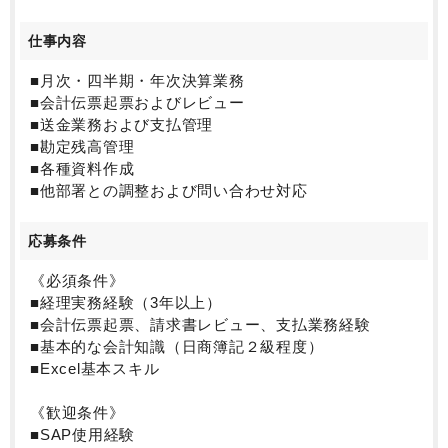
けます。また、韓国語・英語で読み書きや会話の出来
る方、大歓迎でございます。
仕事内容
■働き方としては、在宅勤務（週2日程）や時差出勤を
はじめ、手当や福利厚生が充実しております。年間休
■月次・四半期・年次決算業務
日120日以上等、ワークライフバランスも図りやすいで
■会計伝票起票およびレビュー
す。
■送金業務および支払管理
まずは、お問い合わせください♪
■勘定残高管理
■各種資料作成
■他部署との調整および問い合わせ対応
応募条件
《必須条件》
■経理実務経験（3年以上）
■会計伝票起票、請求書レビュー、支払業務経験
■基本的な会計知識（日商簿記２級程度）
■Excel基本スキル
《歓迎条件》
■SAP使用経験