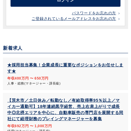
ログイン
パスワードをお忘れの方
ご登録されているメールアドレスをお忘れの方
新着求人
★採用担当募集！企業成長に重要なポジションをお任せしま
す★
年収400万円 〜 650万円
人事・総務(マネージャー・課長級)
【茨木市／土日休み／転勤なし／有給取得率95％以上／マ
イカー通勤可】18年連続黒字経営、売上右肩上がりで成長
中◎北摂エリアを中心に、自動車販売の専門店を展開する同
社にて経理財務のプレイングマネージャーを募集
年収692万円 〜 1,000万円