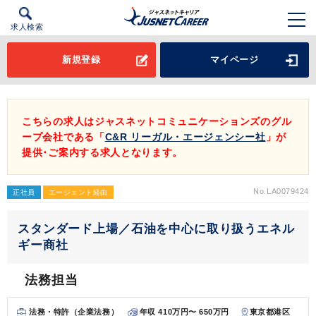
求人検索
新規登録
マイページ
こちらの求人はジャスネットコミュニケーションズのグル
ープ会社である「
C&R リーガル・エージェンシー社
」が
提供･ご案内する求人となります。
No.LA0079424
正社員
エージェント経由
スタンダード上場／石油を中心に取り扱うエネル
ギー商社
法務担当
法務・特許（企業法務）
年収 410万円〜 650万円
東京都港区