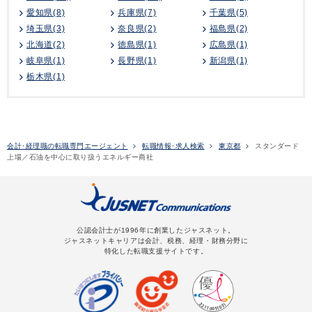
愛知県(8)
兵庫県(7)
千葉県(5)
埼玉県(3)
奈良県(2)
福島県(2)
北海道(2)
徳島県(1)
広島県(1)
岐阜県(1)
長野県(1)
新潟県(1)
栃木県(1)
会計･経理職の転職専門エージェント
転職情報･求人検索
東京都
スタンダード
上場／石油を中心に取り扱うエネルギー商社
公認会計士が1996年に創業したジャスネット。
ジャスネットキャリアは会計、税務、経理・財務分野に
特化した転職支援サイトです。