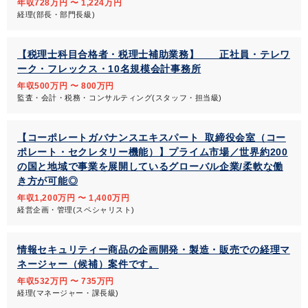
年収728万円 〜 1,224万円
経理(部長・部門長級)
【税理士科目合格者・税理士補助業務】 正社員・テレワ
ーク・フレックス・10名規模会計事務所
年収500万円 〜 800万円
監査・会計・税務・コンサルティング(スタッフ・担当級)
【コーポレートガバナンスエキスパート_取締役会室（コー
ポレート・セクレタリー機能）】プライム市場／世界約200
の国と地域で事業を展開しているグローバル企業/柔軟な働
き方が可能◎
年収1,200万円 〜 1,400万円
経営企画・管理(スペシャリスト)
情報セキュリティー商品の企画開発・製造・販売での経理マ
ネージャー（候補）案件です。
年収532万円 〜 735万円
経理(マネージャー・課長級)