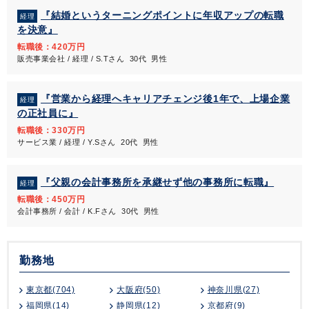
『結婚というターニングポイントに年収アップの転職
経理
を決意』
転職後：420万円
販売事業会社 / 経理 / S.Tさん 30代 男性
『営業から経理へキャリアチェンジ後1年で、上場企業
経理
の正社員に』
転職後：330万円
サービス業 / 経理 / Y.Sさん 20代 男性
『父親の会計事務所を承継せず他の事務所に転職』
経理
転職後：450万円
会計事務所 / 会計 / K.Fさん 30代 男性
勤務地
東京都(704)
大阪府(50)
神奈川県(27)
福岡県(14)
静岡県(12)
京都府(9)