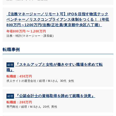
【法務マネージャー／リモート可】IPOを目指す物流テック
ベンチャー／リスクコンプライアンス体制をつくる！（年収
800万円～1200万円/法務/正社員/東京都中央区八丁堀）
年収800万円 〜 1,200万円
法務・特許(マネージャー・課長級)
転職事例
『スキルアップと女性が働きやすい職場を求めて転
経理
職』
転職後：450万円
求人サイトの運営会社 / 経理 / M.Iさん 30代 女性
『公認会計士の資格取得を諦めて就職を決意』
経理
転職後：280万円
専門商社 / 経理 / M.Sさん 20代 男性