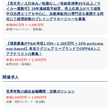
【茨木市／土日休み／転勤なし／有給取得率95％以上／マ
イカー通勤可】18年連続黒字経営、売上右肩上がりで成長
中◎北摂エリアを中心に、自動車販売の専門店を展開する同
社にて経理財務のプレイングマネージャーを募集
年収692万円 〜 1,000万円
経理(マネージャー・課長級)
【増員募集/FP&A/年収1,050～1,100万円 + 10% performa
nce-based】有名ラグジュアリーブランドでのFP&Aシニ
アアナリストの募集！
年収1,050万円 〜 1,100万円
経理(主任・係長級)
関連求人
世界有数の総合金融機関・法務ポジション
年収1,000万円 〜 1,500万円
法務・特許(スタッフ・担当級)