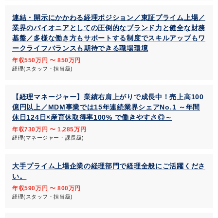
連結・開示にかかわる経理ポジション／東証プライム上場／
業界のパイオニアとしての圧倒的なブランド力と健全な財務
基盤／多様な働き方もサポートする制度でスキルアップもワ
ークライフバランスも期待できる職場環境
年収550万円 〜 850万円
経理(スタッフ・担当級)
【経理マネージャー】業績右肩上がりで成長中！売上高100
億円以上／MDM事業では15年連続業界シェアNo.1 ～年間
休日124日×産育休取得率100% で働きやすさ◎～
年収730万円 〜 1,285万円
経理(マネージャー・課長級)
大手プライム上場企業の経理部門で経理全般にご活躍くださ
い。
年収590万円 〜 800万円
経理(スタッフ・担当級)