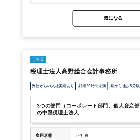
ができますので、税務の専門家として総合力を上
ススメです。
残業に関してはコロナ禍のリモート
しています。
案件の流入ルートとしては、金融機
リピート案件が5割となっており、
受注案件の割
ーダーの案件が5割、その他1割程度という内訳
っては1名で担当いただくこともあります。
正社員
税理士法人髙野総合会計事務所
弊社からの入社実績あり
残業20時間未満
駅から徒歩5分以
3つの部門（コーポレート部門、個人資産部
の中堅税理士法人
雇用形態
正社員