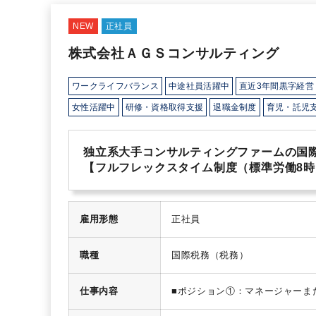
NEW
正社員
株式会社ＡＧＳコンサルティング
ワークライフバランス
中途社員活躍中
直近3年間黒字経営
女性活躍中
研修・資格取得支援
退職金制度
育児・託児
独立系大手コンサルティングファームの国
【フルフレックスタイム制度（標準労働8時間
雇用形態
正社員
職種
国際税務（税務）
仕事内容
■ポジション①：マネージャーま
（財務DD、ﾊﾞﾘｭｴｰｼｮﾝ、PMIな