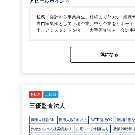
アピールポイント
税務・会計から事業再生、相続まで3つの「業務
専門家集団として上場企業、中小企業をサポート
士、アシスタントを擁し、大手監査法人、会計事
力と顧問団との綿密なネットワークにより、卓越
車的な役割ではなく、案件全体に関与することが
対して様々な業務を継続的に提供することで個人
同一フロア内に机を並べる法人税務部門・個人税
の機会を多く得ることができます。案件によって
業を行います。多種多様な業務の経験が、自らを
度」及び「有給休暇消化促進制度」などにより、
度」、「大学院学費貸与制度」を利用「産休及び
もとても働きやすい環境かと思います。
NEW
正社員
三優監査法人
職種未経験OK
採用人数2名以上
WEB面接OK
原則転勤
弊社からの入社実績あり
在宅ワーク制度あり
残業20時間