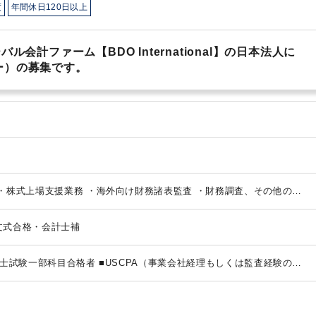
度
年間休日120日以上
会計ファーム【BDO International】の日本法人に
ー）の募集です。
・株式上場支援業務
・海外向け財務諸表監査
・財務調査、その他の任
文式合格・会計士補
士試験一部科目合格者
■USCPA（事業会社経理もしくは監査経験のあ