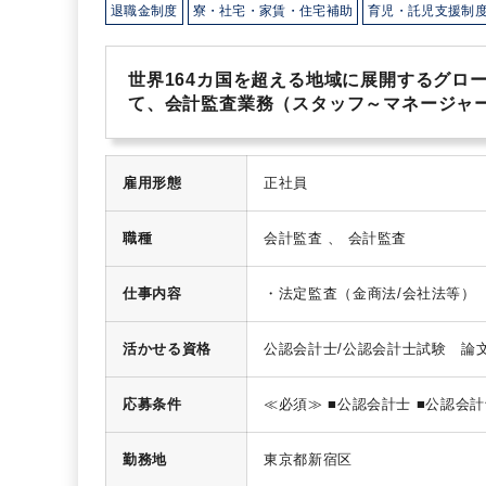
退職金制度
寮・社宅・家賃・住宅補助
育児・託児支援制
世界164カ国を超える地域に展開するグローバル
て、会計監査業務（スタッフ～マネージャ
雇用形態
正社員
職種
会計監査 、 会計監査
仕事内容
・法定監査（金商法/会社法等）
意監査
活かせる資格
公認会計士/公認会計士試験 論
応募条件
≪必須≫
■公認会計士
■公認会計
る方）
勤務地
東京都新宿区