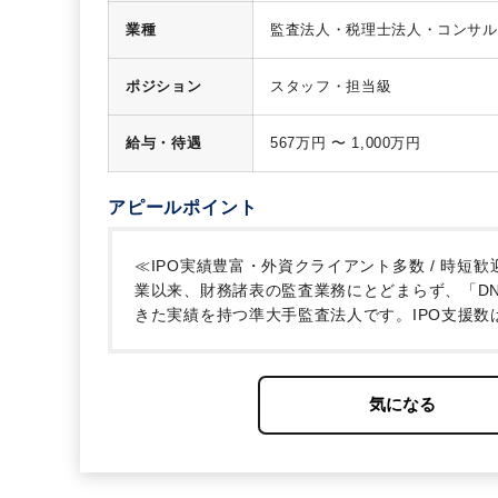
業種
監査法人・税理士法人・コンサル
ポジション
スタッフ・担当級
給与・待遇
567万円 〜 1,000万円
アピールポイント
≪IPO実績豊富・外資クライアント多数 / 時短
業以来、財務諸表の監査業務にとどまらず、「DN
きた実績を持つ準大手監査法人です。IPO支援数
支援を得意とする一方で、準大手ならではの業務
た、IPOと通常監査を行う部門が区分されておらず
ー編成に変更はなく上場後の 法定監査に携われ
トについては上場から非上場までカバーしており
なチームの一員として狭い業務を任されるのでは
フラットな組織ということもあり、年次に関わら
以外の分野にもやる気次第でチャレンジ可能です