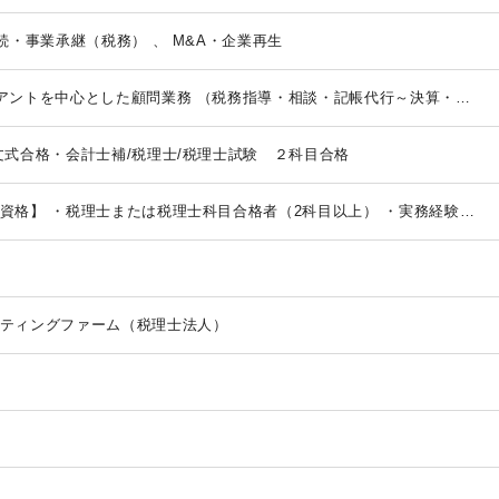
法人税・顧問業務（税務） 、 相続・事業承継（税務） 、 M&A・企業再生
アントを中心とした顧問業務
（税務指導・相談・記帳代行～決算・税
個人資産税業務等
■FAS部門：企業再生、再編およびM&A業務 等
※
文式合格・会計士補/税理士/税理士試験 ２科目合格
資格】
・税理士または税理士科目合格者（2科目以上）
・実務経験3
者優遇）
・公認会計士、公認会計士論文式試験合格者
何事にも積極的
ちしています。
ティングファーム（税理士法人）