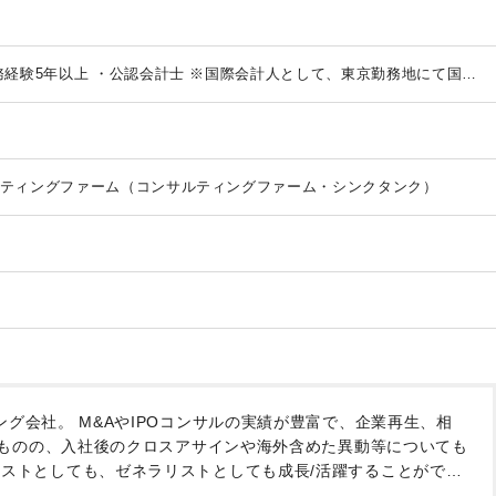
OX支援他）
・海外も含めた事業計画の策定
・ワークライフバランスを
多にならない環境。コロナ後も週２の在宅体制を予定）
・税務顧問業
法人税を中心とした税務業務全般（申告書作成、質問対応等）
・上場
イアントの税務/会計顧問業務（月次顧問、四半期決算、本決算等）
・
経験5年以上
・公認会計士
※国際会計人として、東京勤務地にて国内
ボーダーの会計/税務アドバイス等
・希望に応じた業務：税務DD、オ
なく、海外案件を含めた会計士業務に取り組みたい方
※英語力は不問
、移転価格の業務経験、海外子会社管理
・クロスボーダー案件（再編
・会計事務所等での実務経験3年以上
・中堅規模のクライアントを一人
等）
■ポジション③
・TP基本業務（TPベンチマーキング、TP3文書作
税の実務経験があり、国際税務をこれから学びたい方
・会計事務所でマ
成）
・APA対応
・上記に関するPM（インチャージ）
・海外提携先
英語力は不問
ポジション③
・移転価格業務経験者
・移転価格税制サー
なります
■ポジション④
・海外進出/撤退コンサルティング
・フィー
問わず）
・案件をプロジェクトマネージャーとして1人で完結できる方
ティングファーム（コンサルティングファーム・シンクタンク）
と尚よし
・ASEANデスクの充実、直近立上げたASTHOM Partnersの
1人で任せられる方
・協調性がある方
ポジション④
・進出/撤退コン
案件相談増加中
・事業としてはまだ育っていないので、自ら事業を立
ジビリティスタディの経験あり
・資格不問
・営業にアレルギーのない
の範囲：会社の定める業務
に、最善の行動を惜しみなく選択できる柔軟性がある方
ング会社。
M&AやIPOコンサルの実績が豊富で、企業再生、相
ものの、入社後のクロスアサインや海外含めた異動等についても
ストとしても、ゼネラリストとしても成長/活躍することがで
ている方も在籍されています。大手や小規模法人の良いとこ取り