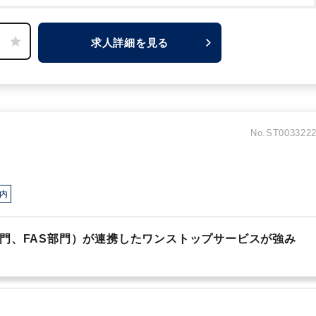
げたい！という方や、知識や経験を尖らせたい！という方にもお
ワークも浸透し、閑散期にはほとんどの社員が19時までに退社
求人詳細を見る
関からの紹介1割、提携先紹介1割、ホームページ問合せが3割、
合としては、移転価格案件が2割、国際税務案件が2割、クロスボ
です。
2名～3名のチーム単位でアサインしますが、案件規模によ
No.ST003322
内
門、FAS部門）が連携したワンストップサービスが強み