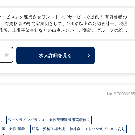
サービス」を連携させワンストップサービスで提供！
有資格者の
！
有資格者の専門家集団として、100名以上の公認会計士、税理
務所、上場事業会社などの出身メンバーが集結。グループの総合
したサービス体制を実現しています。
そのため、担当者は、歯
多く、業務経験の質を大きく高められます。同じ担当者が1社に
のスキルアップを意識した担当制を導入しております。
また、
求人詳細を見る
務部門・FAS部門の距離感の近さによって総合的なスキルアップ
は複数部門のメンバーや弁護士等とチームを組成し、協働して作
飛躍的に成長させることができるとお考えで、「ノー残業Day制
社員のプライベートも大事にされます。
また、「試験休暇制
育児休暇制度」を充実させていますので、勉強中の方や女性の方
No.ST003308
なし
ワークライフバランス
女性管理職登用実績有り
未満
女性活躍中
研修・資格取得支援
持株会・ストックオプションあり