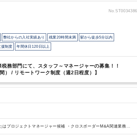
No.ST003438
弊社からの入社実績あり
残業20時間未満
駅から徒歩5分以内
支援制度
年間休日120日以上
際税務部門にて、スタッフ～マネージャーの募集！！
） / リモートワーク制度（週2日程度）】
たはプロジェクトマネージャー候補
・クロスボーダーM&A関連業務
ど）
・海外子会社管理（海外子会社の内部統制支援、連結ﾊﾟｯｹｰｼﾞ導