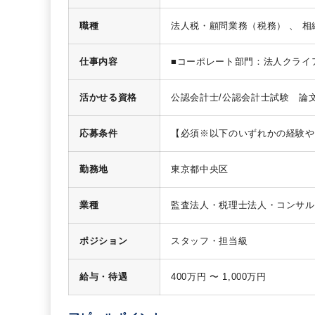
職種
仕事内容
■コーポレート部門：法人クライ
務申告書作成）
■個人資産部門：
クロスアサインも可能です
活かせる資格
公認会計士/公認会計士試験 論
応募条件
【必須※以下のいずれかの経験や
年以上（国際税務、資産税の経験
に取り組む意欲を有する方をお待
勤務地
東京都中央区
業種
監査法人・税理士法人・コンサル
ポジション
スタッフ・担当級
給与・待遇
400万円 〜 1,000万円