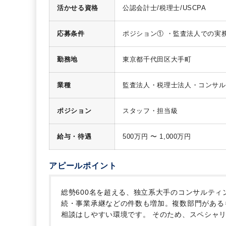
入、決算早期化、不正調査、JS
活かせる資格
公認会計士/税理士/USCPA
取れるような環境整備（残業が過
務の経験も可能
■ポジション②
・
または中堅非上場会社規模のクラ
応募条件
ポジション①
・監査法人での実務
国際税務、海外出張を含むクロス
外で活躍したい方
※日本だけで
ピニオン作成、インバウンド案件
（できれば尚可）
ポジション②
勤務地
東京都千代田区大手町
スキームの策定、DD、株式評価
で担当できることを重視
・法人
成（特にLF）、TPポリシーの作
ネジメントのご経験がある方
・
（ほとんど日系）との業務が多く
ビスの実務経験3年以上(資格は
業種
監査法人・税理士法人・コンサル
ジビリティスタディの経験がある
・顧客とのコミュニケーションを
ネットワークへの反応もあり進出
サルで実務経験3年以上
・フィー
ポジション
スタッフ・担当級
ち上げる気概のある方歓迎
変更
方
・ビジネスを立ち上げるため
給与・待遇
500万円 〜 1,000万円
アピールポイント
総勢600名を超える、独立系大手のコンサルティ
続・事業承継などの件数も増加。複数部門がある
相談はしやすい環境です。
そのため、スペシャリ
き、大手税理士法人や事業会社からご転職をされ