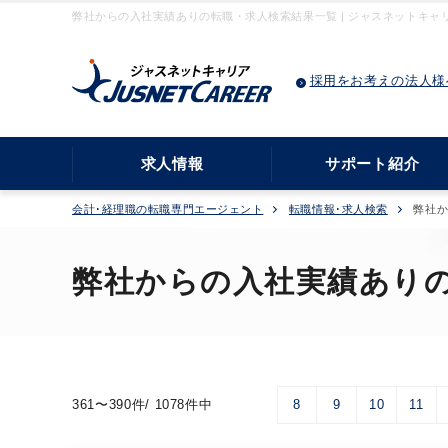
弊社からの入社実績ありの転職・求人検索結果一覧 | ジャスネットキャ
採用をお考えの法人様
求人情報
サポート紹介
会計･経理職の転職専門エージェント
転職情報･求人検索
弊社
弊社からの入社実績あり
361〜390件/ 1078件中
8
9
10
11