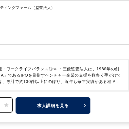
ティングファーム（監査法人）
歓迎・ワークライフバランス◎≫
・三優監査法人は、1986年の創
A」であるIPOを目指すベンチャー企業の支援を数多く手がけて
は、累計で約130件以上にのぼり、近年も毎年実績がある程IPO
の幅広さと教育のきめ細やかさを併せ持つ環境が魅力です。ま
、誰でもIPO 監査経験を積むことが可能です。IPO後もメンバ
るので、会社の変化と監査の違いも実感できます。
・クライアン
求人詳細を見る
、規模としては中小の優良企業で構成されていることから、巨大
なく、企業全体、監査計画全体を把握しながら仕事ができます。
ず様々な事に関与できる環境で、アドバ イザリー業務など監査
。
・オンオフがはっきりしている社風が特徴的で、『残業な