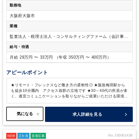
のない方（チャットツールなどを使用します）
■歓迎要件
・
勤務地
日商簿記2級をお持ちの方
・会計事務所でのご就業経験をお持
ちの方
・申告書作成のご経験をお持ちの方
■求める人物像
・
大阪府大阪市
一つひとつの業務を丁寧に進められる方
・主体性をもって動
ける方
・新しい業務も楽しみながら進められる方
業種
監査法人・税理士法人・コンサルティングファーム（会計事務
所）
給与・待遇
月給 29万円 〜 33万円 （年収 350万円 〜 400万円）
アピールポイント
★リモート・フレックスなど働き方の柔軟性◎
★阪急梅田駅から
も徒歩10分圏内 アクセス抜群の立地です
★30～40代の所員が多
く、適宜コミュニケーションを取りながらご就業いただける環境で
す！
求人詳細を見る
No.JS0001436
NEW
正社員
直接応募