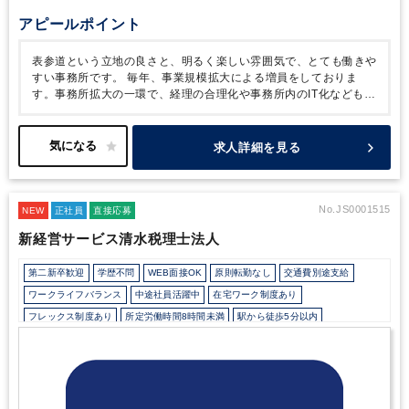
アピールポイント
表参道という立地の良さと、明るく楽しい雰囲気で、とても働きや
すい事務所です。
毎年、事業規模拡大による増員をしておりま
す。事務所拡大の一環で、経理の合理化や事務所内のIT化なども一
緒に考えることで、ともに成長ができると思います。
希望によ
り、幅広い業務を担当することができるのも魅力の１つです。
求人詳細を見る
No.JS0001515
NEW
正社員
直接応募
新経営サービス清水税理士法人
第二新卒歓迎
学歴不問
WEB面接OK
原則転勤なし
交通費別途支給
ワークライフバランス
中途社員活躍中
在宅ワーク制度あり
フレックス制度あり
所定労働時間8時間未満
駅から徒歩5分以内
研修・資格取得支援
退職金制度
寮・社宅・家賃・住宅補助
土日祝休み
年間休日120日以上
地域密着
顧客開拓にノウハウあり
資産税（相続・事業承継）に強み
医療に強み