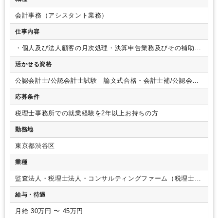
会計事務（アシスタント業務）
仕事内容
・個人及び法人顧客の月次処理・決算申告業務及びその補助業
務
・会計・税務コンサルティング
・新規事業の創出（ご希望
活かせる資格
によります）
※相続税・贈与税の資産税申告に携わることも
可能です。
公認会計士/公認会計士試験 論文式合格・会計士補/公認会計
士試験 短答式合格/税理士/税理士 シングルマスター/税理
応募条件
士 ダブルマスター/税理士試験 １科目合格/税理士試験 ２
科目合格/税理士試験 ３科目合格/税理士試験 ４科目合
税理士事務所での就業経験を2年以上お持ちの方
格/USCPA/USCPA 科目合格/日商簿記 １級/日商簿記 ２
級/日商簿記 ３級
勤務地
東京都渋谷区
業種
監査法人・税理士法人・コンサルティングファーム（税理士法
人）
給与・待遇
月給 30万円 〜 45万円