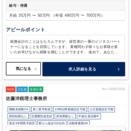
人）
給与・待遇
月給 35万円 〜 50万円 （年収 490万円 〜 700万円）
アピールポイント
税務会計のことはもちろんですが、経営者の一番のビジネスパート
ナーになることを目指しています。
業種問わず様々なお客様が多
いため学びながら経験を積むことができます。
改めて、あなた自
身の価値を最大化する事を目指しませんか。
例えば、相続税務の
スペシャリスト、M&Aアドバイザリー業務、クラウド会計導入支
援等、様々な将来に挑戦する事も可能です。
求人詳細を見る
No.JS0001503
NEW
正社員
直接応募
佐藤洋税理士事務所
職種未経験OK
第二新卒歓迎
20時以降面接設定可能
土日面接設定可能
原則転勤なし
交通費別途支給
原則異動なし
中途社員活躍中
直近3年間黒字経営
駅から徒歩5分以内
自動車通勤OK
少人数の職場（所属部門の人数3人以下）
退職金制度
土日祝休み