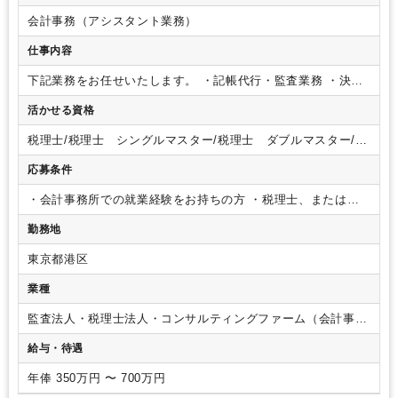
会計事務（アシスタント業務）
仕事内容
下記業務をお任せいたします。
・記帳代行・監査業務
・決算
書作成・申告書作成
・スタートアップ時のサポート業務
・希
活かせる資格
望により相続や贈与の相談・申告業務
税理士/税理士 シングルマスター/税理士 ダブルマスター/税
理士試験 １科目合格/税理士試験 ２科目合格/税理士試験
応募条件
３科目合格/税理士試験 ４科目合格
・会計事務所での就業経験をお持ちの方
・税理士、または科
目合格者
勤務地
東京都港区
業種
監査法人・税理士法人・コンサルティングファーム（会計事務
所）
給与・待遇
年俸 350万円 〜 700万円