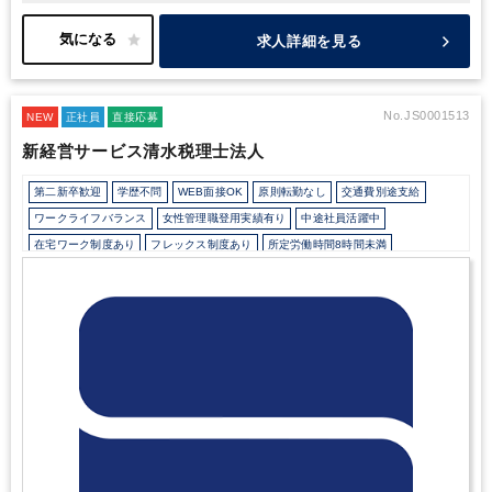
も多く、高い信頼性と実績と誇ります。
事業基盤の安定した事務
所で、社内は落ち着いております。顧問先としっかりと向き合って
求人詳細を見る
仕事をしていきたい、という方におすすめの法人です。
■求人のポ
イント
・相続・事業承継部門を有し、専門性の高い案件に携われ
る
・司法書士・社労士・M&A支援会社との連携によるワンストッ
プサービス
・創業65年以上・顧問先600件超の安定基盤／残業月
No.JS0001513
NEW
正社員
直接応募
10時間未満
新経営サービス清水税理士法人
第二新卒歓迎
学歴不問
WEB面接OK
原則転勤なし
交通費別途支給
ワークライフバランス
女性管理職登用実績有り
中途社員活躍中
在宅ワーク制度あり
フレックス制度あり
所定労働時間8時間未満
駅から徒歩5分以内
研修・資格取得支援
退職金制度
寮・社宅・家賃・住宅補助
土日祝休み
年間休日120日以上
地域密着
顧客開拓にノウハウあり
資産税（相続・事業承継）に強み
医療に強み