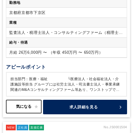
勤務地
・顧客企業が発展していくためのお手伝いを会計面はもちろん
経営全般においてサポートしていける方
・現状に満足せず常
京都府京都市下京区
に向上心を持ち、自分の進む道は自分で切り開いていける方
業種
監査法人・税理士法人・コンサルティングファーム（税理士法
人）
給与・待遇
月給 26万6,000円 〜 （年収 450万円 〜 650万円）
アピールポイント
担当部門：医療・福祉
└医療法人・社会福祉法人・介
護施設等担当
グループには社労士法人・司法書士法人・事業承継
関連のM&Aコンサルティングファーム等あり、ワンストップでク
ライアントの課題に
対応しております。
メガバンクや連合体から
紹介も多く、高い信頼性と実績と誇ります。
事業基盤の安定した
事務所で、社内は落ち着いております。顧問先としっかりと向き合
求人詳細を見る
って仕事をしていきたい、という方におすすめの法人です。
■求人
のポイント
・医療法人・社会福祉法人・介護施設向け支援実績が
豊富
・税務だけでなく経営・財務面の相談業務にも携われる
・京
都有数の大手税理士法人／顧問先600件超の安定基盤
No.JS0001504
NEW
正社員
直接応募