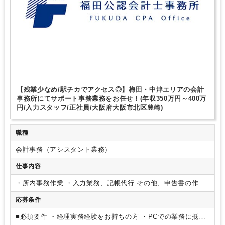
【残業少なめ/駅チカでアクセス◎】梅田・中津エリアの会計
事務所にてサポート事務業務をお任せ！(年収350万円～400万
円/入力スタッフ/正社員/大阪府大阪市北区豊崎)
職種
会計事務（アシスタント業務）
仕事内容
・所内事務作業
・入力業務、記帳代行
その他、申告書の作成
経験がある方も大歓迎です。
※クライアントワークは代表が
応募条件
担当しますので、巡回等はございません。
■使用するwebツー
ル
・LINE
・Google
・Microsoft（Word・Excel・Teamsな
■必須要件
・経理実務経験をお持ちの方
・PCでの業務に抵抗
ど）
・chatwork など