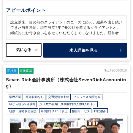
アピールポイント
設立以来、目の前のクライアントのニーズに応え、結果を出し続け
てきた当事務所。現在設立7年で600社を超えるクライアントと、
継続的にお付き合いをさせていただくまでになりました。経営者の
ビジネスを成功に導くため、会計・税務に限らず、会社設立、資金
調達、経営コンサルティングにいたるまでのサポートをしていま
す。
あなたがチャレンジしたい仕事、担当したいクライアントが
求人詳細を見る
ある場合には、可能な限り希望を叶えられる環境をつくるのが当事
務所のやり方。主体的に考え行動することが、クライアントにとっ
て「ビジネス成功への近道」の手助けとなると考えているからで
す。当事務所のクライアントは、スタートアップ企業やベンチャー
No.JS0000010
正社員
直接応募
企業があります。企業の成長を一緒に経験していくことができるこ
Seven Rich会計事務所（株式会社SevenRichAccountin
とは、あなたのスキルや今後のキャリアにとっても大きな糧となる
g）
はずです。
学歴不問
原則転勤なし
交通費別途支給
フレックス制度あり
駅から徒歩5分以内
少人数の職場（所属部門の人数3人以下）
研修・資格取得支援
年間休日120日以上
独自サービス
ITに強み