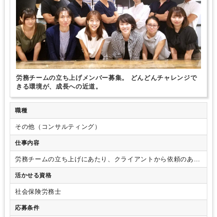
労務チームの立ち上げメンバー募集。 どんどんチャレンジで
きる環境が、成長への近道。
職種
その他（コンサルティング）
仕事内容
労務チームの立ち上げにあたり、クライアントから依頼のある
労務相談や手続き関係、給与計算等をお任せします。
・社会
活かせる資格
保険労務士業務
・各種保険手続き
・助成金申請書の作成
・給
与計算業務
・人事・労務に関する各種相談
・各種コンサルテ
社会保険労務士
ィング
・就業規則作成
・新規事業創出、その他、やりたいこ
と など
＜あなたのキャリアプランを応援します！＞
志向性や
応募条件
ご希望により、キャリアプランや働き方など、柔軟に検討・対