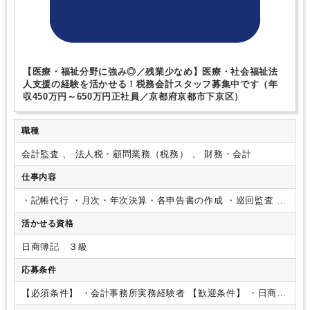
【医療・福祉分野に強み◎／残業少なめ】医療・社会福祉法
人支援の経験を活かせる！税務会計スタッフ募集中です（年
収450万円～650万円正社員／京都府京都市下京区）
職種
会計監査 、 法人税・顧問業務（税務） 、 財務・会計
仕事内容
・記帳代行
・月次・年次決算・各申告書の作成
・巡回監査
・
税務相談・経営相談など
担当先として20件程を考えておりま
活かせる資格
す（個人の能力等により変化） 原則、毎月巡回。
記帳代行
業務等は、担当によってはアシスタントが実施する場合もござ
日商簿記 ３級
います。
応募条件
【必須条件】
・会計事務所実務経験者
【歓迎条件】
・日商簿
記2級をお持ちの方
・税理士試験勉強中の方
【求める人物像】