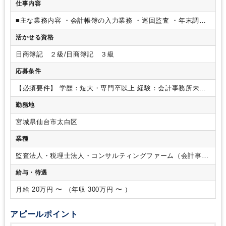
仕事内容
■主な業務内容
・会計帳簿の入力業務
・巡回監査
・年末調整
・税務申告などの税務・会計支援です。
相続税・贈与税案件
活かせる資格
も豊富にあり、専門性を高めることができます。
ご経験やス
キルに応じて、まずは記帳代行や申告書作成補助などの基礎業
日商簿記 ２級/日商簿記 ３級
務からスタートしていただきます。その後、段階的に業務の幅
を広げていきます。
応募条件
【必須要件】
学歴：短大・専門卒以上
経験：会計事務所未経
験でも構いません。
公的資格等：簿記2級以上取得または同程
勤務地
度の知識をお持ちの方
宮城県仙台市太白区
業種
監査法人・税理士法人・コンサルティングファーム（会計事務
所）
給与・待遇
月給 20万円 〜 （年収 300万円 〜 ）
アピールポイント