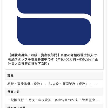
【経験者募集／相続・資産税部門】京都の老舗税理士法人で
相続スタッフを増員募集中です（年収450万円～650万円／正
社員／京都府京都市下京区）
職種
相続・事業承継（税務） 、 法人税・顧問業務（税務） 、 財
務・会計
仕事内容
・記帳代行
・月次・年次決算・各申告書の作成
・巡回監査
・
税務相談・経営相談など
担当先として20件程を考えておりま
活かせる資格