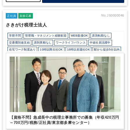
が乏しい場合でも気軽に相談し、安心して業務にあたることができ
ます。
・比較的大規模なクライアントも多く、組織再編税制や上
場会社の会計基準に従った税務処理、グループ通算法人等の幅広い
No.JS0000046
正社員
直接応募
税務経験が可能です。社員税理士も積極的に関与するためM&A実
さきがけ税理士法人
務やIPO実務に関して学べる機会も多いです。
・併設する株式会
社で行うアドバイザリー業務へ関与することも可能です。
学歴不問
管理職・マネジメント経験歓迎
WEB面接OK
原則転勤なし
交通費別途支給
原則異動なし
ワークライフバランス
中途社員活躍中
在宅ワーク制度あり
10時以降出社OK
16時以前退社OK
駅から徒歩5分以内
自動車通勤OK
オフィスカジュアルOK
カジュアル（デニム）OK
少人数の職場（所属部門の人数3人以下）
年間休日120日以上
地域密着
【資格不問】急成長中の税理士事務所での募集（年収420万円
～700万円/税務/正社員/東京都多摩センター）