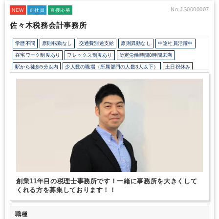
せられない」そんなことはありません。「成長をしたい」「自分の
目標を叶えたい」そういった思い、当事務所でなら実現できます。
No.JS0000007
NEW
正社員
直接応募
私たちセブンリッチと一緒に歩んでいきましょう。
佐々木税務会計事務所
学歴不問
原則転勤なし
交通費別途支給
原則異動なし
中途社員活躍中
在宅ワーク制度あり
フレックス制度あり
所定労働時間8時間未満
駅から徒歩5分以内
少人数の職場（所属部門の人数3人以下）
土日祝休み
完全週休2日制
年間休日120日以上
創業11年目の税理士事務所です！一緒に事務所を大きくして
くれる方を募集しております！！
職種