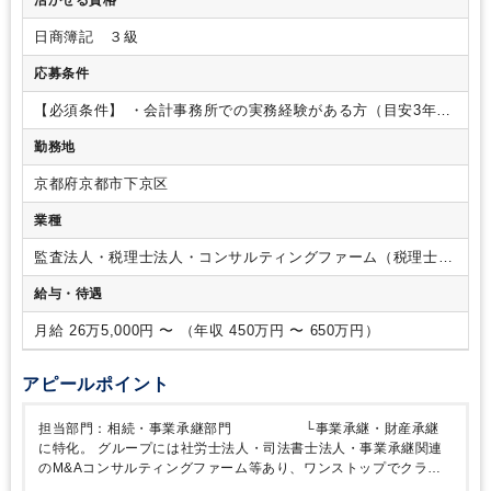
す（個人の能力等により変化） 原則、毎月巡回。
記帳代行
業務等は、担当によってはアシスタントが実施する場合もござ
日商簿記 ３級
います。
応募条件
【必須条件】
・会計事務所での実務経験がある方（目安3年程
度）
★資産税業務に興味がある方を歓迎します！
【歓迎条
勤務地
件】
・資産税関係の業務経験がある方
・税理士科目合格者
京都府京都市下京区
業種
監査法人・税理士法人・コンサルティングファーム（税理士法
人）
給与・待遇
月給 26万5,000円 〜 （年収 450万円 〜 650万円）
アピールポイント
担当部門：相続・事業承継部門
└事業承継・財産承継
に特化。
グループには社労士法人・司法書士法人・事業承継関連
のM&Aコンサルティングファーム等あり、ワンストップでクライ
アントの課題に
対応しております。
メガバンクや連合体から紹介