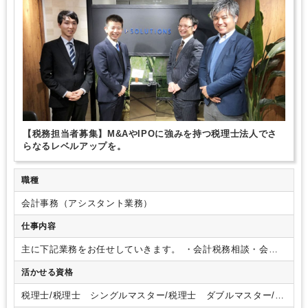
【目標8：働きがいも経済成成長も】
デジタル化によって生産性の
年間休日120日以上
総合力（Big４～準大手）
顧客開拓にノウハウあり
向上をはかる
◆ 健康優良企業【銀の認定】◆
弊社は健康保険組合
独自サービス
ダブルライセンス(公認会計士＋税理士等）
連合会東京連合会より、健康企業宣言を行い、健康経営健康づくり
の取り組みを積極的に行っている企業として、健康優良企業に認定
され「銀の認定」を取得しました。
◆事業継続力強化計画 ◆
弊社
は経済産業省の認定を受けた「事業継続力強化計画」の計画書をも
とに、感染症や自然災害が発生した場合でも事業の継続を図れる組
織を目指してまいります。
【策定BCP】
・災害対応BCP
・感染
症対応BCP
【税務担当者募集】M&AやIPOに強みを持つ税理士法人でさ
らなるレベルアップを。
職種
会計事務（アシスタント業務）
仕事内容
主に下記業務をお任せしていきます。
・会計税務相談・会計
データのチェック
・クライアントとのコミュニケーション、
活かせる資格
経理担当者への指導
・決算・税務申告書（法人税、住民税、
事業税、消費税、償却資産税、所得税）の作成
・会計ソフト
税理士/税理士 シングルマスター/税理士 ダブルマスター/税
導入支援
・税務調査の立会い
※なお、スポット業務として以