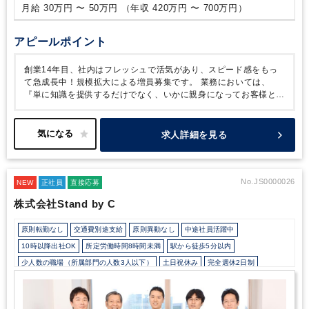
月給 30万円 〜 50万円 （年収 420万円 〜 700万円）
アピールポイント
創業14年目、社内はフレッシュで活気があり、スピード感をもっ
て急成長中！規模拡大による増員募集です。
業務においては、
『単に知識を提供するだけでなく、いかに親身になってお客様と接
することができるか』この点を最も重視しています。
またメンバ
ーの多くは子育て中スタッフなので、仕事と子育ての両立がしやす
い環境です。
事務所主催イベントや社内プロジェクトに参加等、
求人詳細を見る
コミュニケーションも大切にしている事務所です。
No.JS0000026
NEW
正社員
直接応募
株式会社Stand by C
原則転勤なし
交通費別途支給
原則異動なし
中途社員活躍中
10時以降出社OK
所定労働時間8時間未満
駅から徒歩5分以内
少人数の職場（所属部門の人数3人以下）
土日祝休み
完全週休2日制