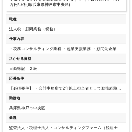
万円/正社員/兵庫県神戸市中央区)
職種
法人税・顧問業務（税務）
仕事内容
・税務コンサルティング業務
・起業支援業務
・顧問先企業の
訪問業務及び来所対応
・税務申告書の作成
・税務調査の立会
活かせる資格
業務
・経営相談、相続対策など
・資金繰り支援
・経理代行
・補助金提案
・相続税対策
・事業承継
・AI・DX活用支援
な
日商簿記 ２級
ど、中小企業の経営を支える実務型税理士法人です。
詳細
は、HP「入江会計 採用」でも検索できます。
http://irie-
応募条件
office.com/recruit
【必須要件】
・会計事務所で2年以上担当者として勤務経験の
ある方
・監査担当を20社以上ご経験の方
・日商簿記２級以
勤務地
上、又は同等の知識がある方
・普通自動車運転免許（AT限定
可）
【歓迎要件】
・税理士試験科目合格者 優遇
兵庫県神戸市中央区
業種
監査法人・税理士法人・コンサルティングファーム（税理士法