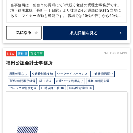
当事務所は、仙台市の長町にて3代続く老舗の税理士事務所です。
地下鉄南北線「長町一丁目駅」より徒歩2分と通勤に便利な立地に
あり、マイカー通勤も可能です。
職場では20代の若手から60代の
ベテランまで幅広い世代のスタッフが、それぞれの強みを活かして
活躍しています。私たちが何よりも大切にしているのは、お客様一
人ひとりに寄り添い、心を通わせる「思い遣りのある税務支援」で
求人詳細を見る
す。
現在、多くのお客様から新たなご依頼をいただき、業務拡大
につき新しい仲間を募集しています。
お客様は、個人事業主から
中小企業、医療法人、NPO法人、宗教法人、社会福祉法人など、
多種多様な業種に及び、幅広くスキルを身につけることができま
No.JS0001499
NEW
正社員
直接応募
す。
税理士事務所での勤務経験がない方も歓迎しています。
ベテ
福田公認会計士事務所
ラン職員が丁寧にサポートする体制が整っているため、安心して業
務に取り組めます。
また、残業が少ない環境のため、税理士試験
原則転勤なし
交通費別途支給
ワークライフバランス
中途社員活躍中
の勉強と仕事の両立も可能です。実際に、働きながら資格を取得し
た実績もございます。
直近3年間黒字経営
独占求人
在宅ワーク制度あり
残業20時間未満
フレックス制度あり
10時以降出社OK
16時以前退社OK
所定労働時間8時間未満
駅から徒歩5分以内
オフィスカジュアルOK
カジュアル（デニム）OK
Wワーク可能（副業禁止規定なし）
少人数の職場（所属部門の人数3人以下）
土日祝休み
完全週休2日制
年間休日120日以上
地域密着
ダブルライセンス(公認会計士＋税理士等）
建設に強み
飲食に強み
製造に強み