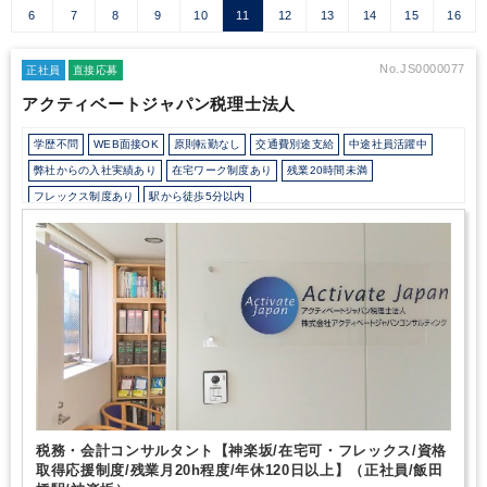
6
7
8
9
10
11
12
13
14
15
16
No.JS0000077
正社員
直接応募
アクティベートジャパン税理士法人
学歴不問
WEB面接OK
原則転勤なし
交通費別途支給
中途社員活躍中
弊社からの入社実績あり
在宅ワーク制度あり
残業20時間未満
フレックス制度あり
駅から徒歩5分以内
少人数の職場（所属部門の人数3人以下）
研修・資格取得支援
退職金制度
土日祝休み
年間休日120日以上
税務・会計コンサルタント【神楽坂/在宅可・フレックス/資格
取得応援制度/残業月20h程度/年休120日以上】（正社員/飯田