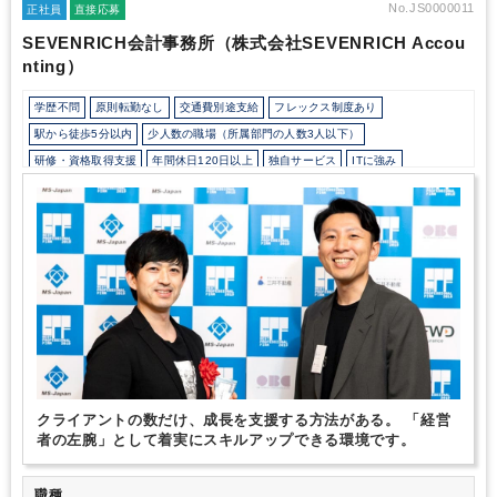
No.JS0000011
正社員
直接応募
SEVENRICH会計事務所（株式会社SEVENRICH Accou
nting）
学歴不問
原則転勤なし
交通費別途支給
フレックス制度あり
駅から徒歩5分以内
少人数の職場（所属部門の人数3人以下）
研修・資格取得支援
年間休日120日以上
独自サービス
ITに強み
クライアントの数だけ、成長を支援する方法がある。 「経営
者の左腕」として着実にスキルアップできる環境です。
職種