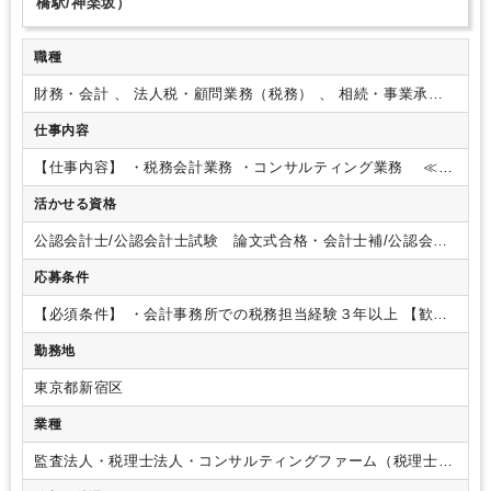
橋駅/神楽坂）
職種
財務・会計 、 法人税・顧問業務（税務） 、 相続・事業承継
（税務）
仕事内容
【仕事内容】
・税務会計業務
・コンサルティング業務
≪具
体的には≫
申告作成、月次巡回監査、決算業務、確定申
活かせる資格
告、資産税業務、
税務相談、事業承継支援、株式公開支
援、企業再生、人事評価制度他
【仕事の特徴】
・担当社数は1
公認会計士/公認会計士試験 論文式合格・会計士補/公認会計
人約15社程の既存顧客を担当。
・個人・法人を問わず、顧問
士試験 短答式合格/税理士/税理士 シングルマスター/税理
先の月次巡回、確定申告などを行います。
・顧客先は中小企
応募条件
士 ダブルマスター/税理士試験 １科目合格/税理士試験 ２
業がメイン、チーム制をとり1チーム5～6名で行います。
・ス
科目合格/税理士試験 ３科目合格/税理士試験 ４科目合
キル、経験内容により入社当初の職務内容を決定し、段階的に
【必須条件】
・会計事務所での税務担当経験３年以上
【歓迎
格/USCPA/USCPA 科目合格/日商簿記 １級/日商簿記 ２
業務をお任せします。
・経営支援のコンサルティングとし
要件】
・会計事務所での税務申告書作成（法人税、消費税、
級
勤務地
て、IPOや内部統制、人事評価制度まで幅広くご経験頂けま
地方税）、年末調整業務、個人の確定申告業務の経験をお持ち
す。希望業務をご経験頂けるようにチーム編成しております。
の方
・日商簿記2級以上の資格をお持ちの方
・税理士科目1科
東京都新宿区
・バックアップ体制として、月に一度個別に品質管理面談を行
目以上合格の方
い、業務の進捗状況の確認やアドバイスを受けることで、大き
業種
なミスを防ぐ仕組みを構築しています。
・税理士の他に国税
OB、公認会計士、社会保険労務士、行政書士等が在籍してお
監査法人・税理士法人・コンサルティングファーム（税理士法
り、ワンストップサービスであらゆるニーズに対応可能です。
人）