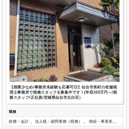
完全週休2日制
年間休日120日以上
地域密着
資産税（相続・事業承継）に強み
ダブルライセンス(公認会計士＋税理士等）
医療に強み
建設に強み
不動産に強み
美容に強み
飲食に強み
製造に強み
【残業少なめ/事務所未経験も応募可◎】仙台市長町の老舗税
理士事務所で税務スタッフを募集中です！(年収300万円～/税
務スタッフ/正社員/宮城県仙台市太白区）
職種
財務・会計 、 法人税・顧問業務（税務） 、 相続・事業承継
（税務）