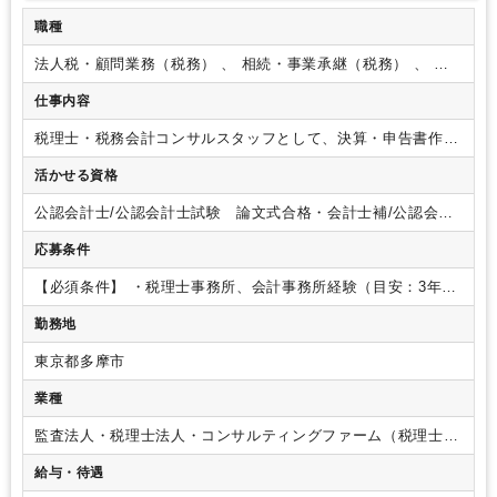
職種
法人税・顧問業務（税務） 、 相続・事業承継（税務） 、 フ
ァンド・SPC（税務）
仕事内容
税理士・税務会計コンサルスタッフとして、決算・申告書作
成、巡回監査、税務相談対応など、税務会計業務全般をお任せ
活かせる資格
します。
また、ご経験などにより資金繰り相談対応、経営分
析、金融機関折衝などにも携われます。
【具体的には】
・仕
公認会計士/公認会計士試験 論文式合格・会計士補/公認会計
訳や会計入力、決算報告書の作成といった入力業務
・税務の
士試験 短答式合格/税理士/税理士 シングルマスター/税理
セカンドオピニオン、事業継承や節税の相談
・新規事業立ち
応募条件
士 ダブルマスター/税理士試験 １科目合格/税理士試験 ２
上げや会社設立の相談、融資／資金繰りなどの相談
・経営分
科目合格/税理士試験 ３科目合格/税理士試験 ４科目合
析およびコンサルティング 他
【ポイント】
・組織拡大による
【必須条件】
・税理士事務所、会計事務所経験（目安：3年以
格/USCPA/USCPA 科目合格/日商簿記 １級/日商簿記 ２
増員募集です。
・やる気のある方、実力のある方は将来支店
上）
・正社員3年以上（業種問わず）
【歓迎条件】
・税理士
級/日商簿記 ３級
勤務地
長候補、幹部として活躍できます。
・仕事に慣れてきたら
や公認会計士の資格をお持ちの方
・マネジメント経験
・Uタ
（入社5カ月目以降目途）、時差出勤も使用可能。子育て層の
ーン、Iターン、Jターン歓迎
東京都多摩市
メンバーも多く在籍しているので、仕事と子育てが両立しやす
い環境です。
業種
監査法人・税理士法人・コンサルティングファーム（税理士法
人）
給与・待遇