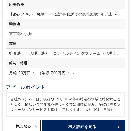
理士試験 １科目合格/税理士試験 ２科目合格/税理士試験
下の業務に関与する可能性があります
・資金繰り・資金調達
応募条件
３科目合格/税理士試験 ４科目合格
支援
・事業計画策定支援
・事業承継支援
・相続税申告、生前
対策
【必須スキル・経験】
・会計事務所での実務経験5年以上
└法
人税・消費税に関する税務業務一巡、クライアントとのコミュ
勤務地
ニケーションを遂行した経験がある方
【歓迎スキル・経験】
・税理士または科目合格者
・公認会計士
・コンサルティング
東京都中央区
業務の実務経験
・経理業務の実務経験
業種
監査法人・税理士法人・コンサルティングファーム（税理士法
人）
給与・待遇
月給 50万円 〜 （年収 700万円 〜 ）
アピールポイント
当社のメンバーは、税務やIPO、M&A等の特定の領域に特化するこ
となく、幅広い専門知識を持つべく常に研鑽に励み、多岐に渡るソ
リューションサービスを提供しております。
入社後は、自経化し
ているクライアントを中心とした決算内容の確認及び質問対応、申
告書作成を行っていただきます。
弊社の特徴として、以下の特徴
があります。
・いわゆる単独担当者制を採用しておらず、一つの
求人詳細を見る
クライアントに複数名の当社メンバーが関与するため、知識や経験