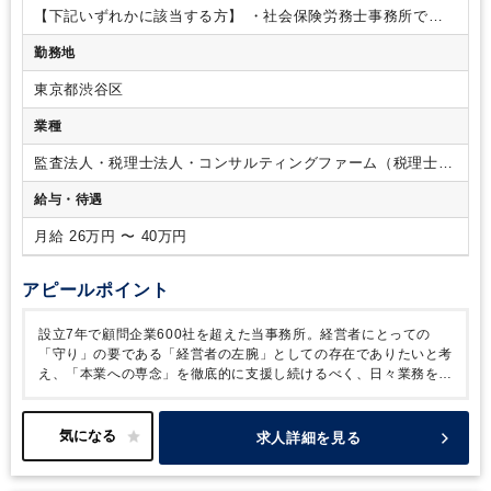
応いたします。将来的には会計・税務へチャレンジしたり、数
【下記いずれかに該当する方】
・社会保険労務士事務所での
字に強い社労士を目指したりすることも可能です。
就業経験をお持ちの方
・会計事務所での労務業務の経験をお
勤務地
持ちの方
東京都渋谷区
業種
監査法人・税理士法人・コンサルティングファーム（税理士法
人）
給与・待遇
月給 26万円 〜 40万円
アピールポイント
設立7年で顧問企業600社を超えた当事務所。経営者にとっての
「守り」の要である「経営者の左腕」としての存在でありたいと考
え、「本業への専念」を徹底的に支援し続けるべく、日々業務を行
っています。
当事務所の強みは、さまざまなサービスをワンスト
ップで提供できること。会計・税務にとどまらず､会社設立､資金
調達､コンサルティングにいたるまで、経営者のあらゆる悩みやニ
求人詳細を見る
ーズに応え、平均年齢28歳の若い組織ながら、着実に成長を続け
ています。
「年齢が若いから挑戦できない」「経験がないから任