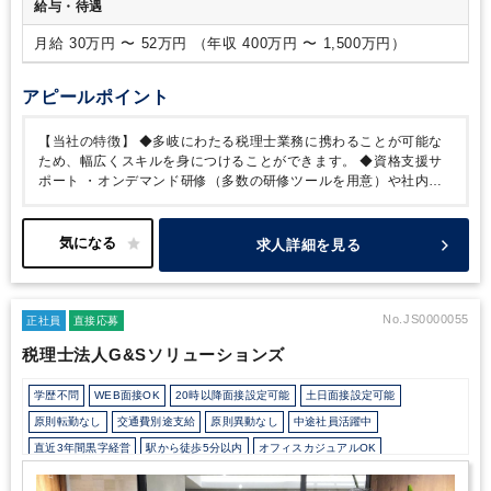
給与・待遇
【社内の雰囲気】
・困ったことがあれば誰でも親身に対応し
てくれます。
・分からない事があれば気軽に教えあうことが
月給 30万円 〜 52万円 （年収 400万円 〜 1,500万円）
出来る環境です。
・業務を続けながら毎年科目合格を積み重
ねて、税理士資格を取得される方もいます。
・現在3拠点（東
京・横浜・さいたま）ありますが、朝礼/月3回・全体会議/月1
アピールポイント
回をオンラインで行い、会社全体でのコミュニケーションも円
滑です。
【組織構成】
■全体：45名（2024年2月現在）
■資格
【当社の特徴】
◆多岐にわたる税理士業務に携わることが可能な
者
公認会計士3名、税理士7名、税理士有資格者3名、行政書士
ため、幅広くスキルを身につけることができます。
◆資格支援サ
1名、社会保険労務士2名、宅地建物取引士1名、 FP1級1名、
ポート
・オンデマンド研修（多数の研修ツールを用意）や社内ラ
FP2級3名
■配属先の組織構成
・東京：20名（社員15名、パー
イブラリーが充実。
・フィナンシャルプランナー、税理士等の各
ト5名 / 男性12名、女性8名）
・さいたま：17名（社員8名、
種資格取得の応援をしています。
・税理士試験前の休みも取りや
パート9名 / 男性6名、女性11名）
・横浜：8名（社員5名、パ
すく、勉強と仕事の両立が可能な環境が整っています。
・税務の
求人詳細を見る
ート3名 / 男性5名、女性3名）
※複数事務所に所属の方もい
習熟度が分かる社外テストも提供しており、テストも利用しなが
ます
ら、自身に合った学習をして頂けます。
■従業員平均年齢
会社全体：48歳、社員：42歳
◆長く働きやすい職場環
境
・時短勤務・在宅勤務が可能なためライフスタイルに合わせた
働き方ができます。
・誕生日祝制度や毎年社内イベントがありま
No.JS0000055
正社員
直接応募
す。
・健康優良企業(銀の認定)を取得おり、会社全体で社員の健
税理士法人G&Sソリューションズ
康づくりに取り組み、会社の目標として5年後の残業時間ゼロを目
指しています。
【当社の取り組み】
◆ 持続可能な開発目標
学歴不問
WEB面接OK
20時以降面接設定可能
土日面接設定可能
（SDGs） ◆
弊社は「持続可能な開発目標(SDGs)」に賛同し、積
極的な取組みを通じて持続可能な社会の実現に貢献してまいりま
原則転勤なし
交通費別途支給
原則異動なし
中途社員活躍中
す。
【目標3：すべての人に健康と福祉を】
社員の健康的な生活
直近3年間黒字経営
駅から徒歩5分以内
オフィスカジュアルOK
を確保する
【目標4：質の高い教育をみんなに】
時間と場所の制
少人数の職場（所属部門の人数3人以下）
研修・資格取得支援
土日祝休み
約のない研修の機会を提供する事により質の高い教育を提供する