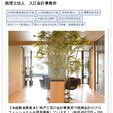
税理士法人 入江会計事務所
20時以降面接設定可能
土日面接設定可能
原則転勤なし
交通費別途支給
ワークライフバランス
中途社員活躍中
直近3年間黒字経営
在宅ワーク制度あり
駅から徒歩5分以内
研修・資格取得支援
寮・社宅・家賃・住宅補助
土日祝休み
地域密着
顧客開拓にノウハウあり
建設に強み
飲食に強み
貿易に強み
製造に強み
ネットショップに強み
ITに強み
【★経験者募集★】神戸三宮の会計事務所で税務会計のプロ
フェッショナルを増員募集しています！（年収490万円～700