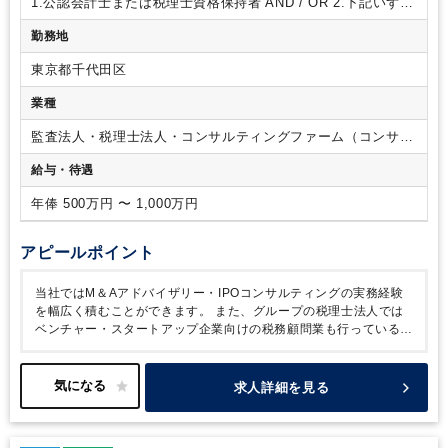
1.公認会計士または税理士資格保持者
AND / OR
2.下記いずれ
かのご経験をお持ちの方
・FAS系コンサルティングファーム
勤務地
での実務経験
・監査法人でのIPO実務経験
・IPO準備企業で
のCFO・管理部長等の実務経験
・独立士業としてのM&A・
東京都千代田区
IPO・税務顧問の実務経験
・会計事務所での3年以上の実務経
験
業種
監査法人・税理士法人・コンサルティングファーム（コンサル
ティングファーム・シンクタンク）
給与・待遇
年俸 500万円 〜 1,000万円
アピールポイント
当社ではM＆Aアドバイザリー・IPOコンサルティングの実務経験
を幅広く積むことができます。
また、グループの税理士法人では
ベンチャー・スタートアップ企業向けの税務顧問業も行っているた
め、有資格者または実務経験者は税務業務も担当可能です。
求人詳細を見る