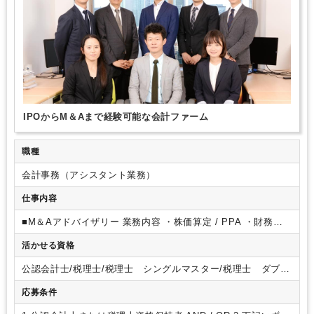
IPOからM＆Aまで経験可能な会計ファーム
職種
会計事務（アシスタント業務）
仕事内容
■M＆Aアドバイザリー 業務内容
・株価算定 / PPA
・財務・
税務DD
・ストラクチャー策定支援
・FA業務
・IPOコンサル
活かせる資格
ティング
■ベンチャーサポート 業務内容
・税務顧問(税理
士法人Stand by Cより提供)
・人事労務支援
・資金調達支援
公認会計士/税理士/税理士 シングルマスター/税理士 ダブル
(創業融資からVC・事業会社のエクイティ調達まで)
マスター
応募条件