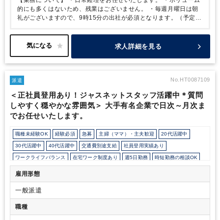
的にも多くはないため、残業はございません。
・毎週月曜日は朝
礼がございますので、9時15分の出社が必須となります。（予定等
を確認するものとなります。）
【働き方について】
・週2日～5日
の間での勤務が可能です。
・実働６時間であれば時短の相談可能
です。
求人詳細を見る
No.HT0087109
派遣
＜正社員登用あり！ジャスネットスタッフ活躍中＊質問
しやすく穏やかな雰囲気＞ 大手有名企業で日次～月次ま
でお任せいたします。
職種未経験OK
経験必須
急募
主婦（ママ）・主夫歓迎
20代活躍中
30代活躍中
40代活躍中
交通費別途支給
社員登用実績あり
ワークライフバランス
在宅ワーク制度あり
週5日勤務
時短勤務の相談OK
勤務開始時間の相談OK
勤務終了時間の相談OK
朝遅め
定時早め
時短OK
雇用形態
1日7時間未満勤務OK
残業少なめ
残業月10時間未満
駅から徒歩5分以内
一般派遣
業界大手企業
オフィスカジュアルOK
休憩室あり
パーテーション区切りあり
オフィスが禁煙
派遣スタッフ活躍中
職種
ルーティンワークがメイン
社内システム等のOJT
業務手順等のOJT