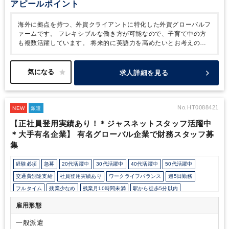
アピールポイント
海外に拠点を持つ、外資クライアントに特化した外資グローバルフ
ァームです。
フレキシブルな働き方が可能なので、子育て中の方
も複数活躍しています。
将来的に英語力を高めたいとお考えの税
理士または科目合格者の方にお勧めの求人です。
また、国際税務
を学んでいきたいという意欲がある方も大歓迎です！
時給は1,900
円からご経験、ご希望に応じて判断致します。
正社員化をお考え
求人詳細を見る
の方はその旨をお伝え下さい。実績も複数ございます。
No.HT0088421
NEW
派遣
【正社員登用実績あり！＊ジャスネットスタッフ活躍中
＊大手有名企業】 有名グローバル企業で財務スタッフ募
集
経験必須
急募
20代活躍中
30代活躍中
40代活躍中
50代活躍中
交通費別途支給
社員登用実績あり
ワークライフバランス
週5日勤務
フルタイム
残業少なめ
残業月10時間未満
駅から徒歩5分以内
業界大手企業
オフィスカジュアルOK
休憩室あり
雇用形態
パーテーション区切りあり
オフィスが禁煙
派遣スタッフ活躍中
経理主担当
一般派遣
完全週休2日制
その他