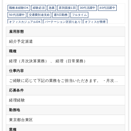
職種未経験OK
経験必須
急募
原則面接1回
30代活躍中
40代活躍中
50代活躍中
交通費別途支給
週5日勤務
フルタイム
オフィスカジュアルOK
パーテーション区切りあり
オフィスが禁煙
派遣スタッフ活躍中
社会保険制度あり
雇用形態
少人数の職場（所属部門の人数3人以下）
ルーティンワークがメイン
紹介予定派遣
教育環境が充実
社内システム等のOJT
業務手順等のOJT
業界知識・専門用語等のOJT
土日祝休み
EXCELのスキルが活かせる
職種
英語力不要
経理（月次決算業務） 、 経理（日常業務）
仕事内容
ご経験に応じて下記の業務をご担当いただきます。
・月次・
年次決算
・仕訳データの入力
・売上処理、請求書発行
・入
応募条件
金・出金管理
・仕入、経費処理や支払関係の振込/支払手続き
・償却資産税申告書、法定調書
経理経験
勤務地
東京都台東区
業種