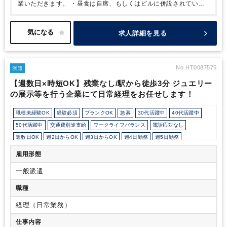
業いただきます。
・昼食は自席、もしくはビルに併設されている
レストランやファストフード店をご利用いただけます。
その
他、カフェやコンビニなどもございますので職場環境は非常に良好
です。
・月の第2週あたりまでが繁忙期となり以降は残業なくご就
求人詳細を見る
業いただけます。
※残業時間～20h/月
・英語の使用や在宅ワー
クはございません。
No.HT0087575
派遣
【週数日×時短OK】残業なし/駅から徒歩3分 ジュエリー
の展示等を行う企業にて日常経理をお任せします！
職種未経験OK
経験必須
ブランクOK
急募
30代活躍中
40代活躍中
50代活躍中
交通費別途支給
ワークライフバランス
電話応対なし
週数日OK
週2日からOK
週3日からOK
週4日勤務
週5日勤務
時短勤務の相談OK
勤務開始時間の相談OK
勤務終了時間の相談OK
朝遅め
雇用形態
10時以降出社OK
定時早め
時短OK
1日7時間未満勤務OK
一般派遣
9時30分出社OK
残業なし
駅から徒歩5分以内
オフィスカジュアルOK
休憩室あり
パーテーション区切りあり
オフィスが禁煙
職種
少人数の職場（所属部門の人数3人以下）
ルーティンワークがメイン
経理（日常業務）
教育環境が充実
社内システム等のOJT
業務手順等のOJT
仕事内容
業界知識・専門用語等のOJT
完全週休2日制
EXCELのスキルが活かせる