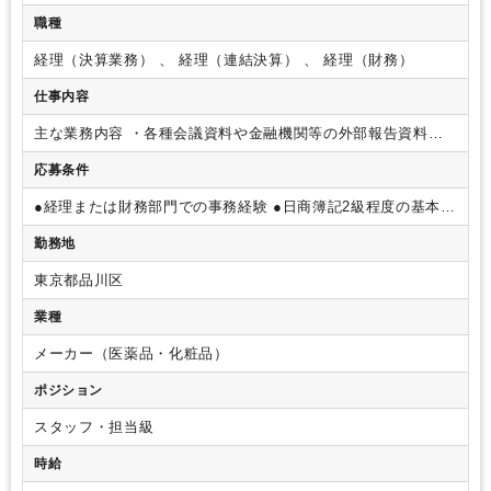
職種
経理（決算業務） 、 経理（連結決算） 、 経理（財務）
仕事内容
主な業務内容
・各種会議資料や金融機関等の外部報告資料の
資料作成及び集計作業
・連結決算、予算管理、資金管理、金
応募条件
融機関対応等の各業務チームのサポート。
・電話・メール対
応やその他庶務等業務
・※その後、適正に合わせて別途業務
●経理または財務部門での事務経験
●日商簿記2級程度の基本的
を担当していただくことがございます。
な会計知識
●EXCEL：の基本的な操作スキル（基本的な関
勤務地
数、ピボット等が使用できる）
東京都品川区
業種
メーカー（医薬品・化粧品）
ポジション
スタッフ・担当級
時給