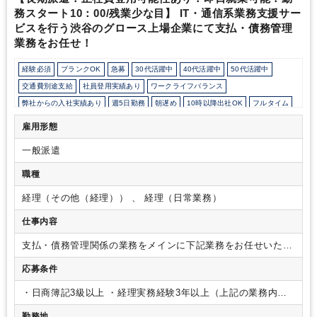
務スタート10：00/残業少な目】 IT・通信系業務支援サー
ビスを行う渋谷のグロース上場企業にて支払・債務管理
業務をお任せ！
経験必須
ブランクOK
急募
30代活躍中
40代活躍中
50代活躍中
交通費別途支給
社員登用実績あり
ワークライフバランス
弊社からの入社実績あり
週5日勤務
朝遅め
10時以降出社OK
フルタイム
残業少なめ
残業月10時間未満
駅から徒歩5分以内
オフィスカジュアルOK
雇用形態
パーテーション区切りあり
オフィスが分煙
派遣スタッフ活躍中
一般派遣
ルーティンワークがメイン
社内システム等のOJT
業務手順等のOJT
土日祝休み
完全週休2日制
EXCELのスキルが活かせる
英語力不要
職種
経理（その他（経理）） 、 経理（日常業務）
仕事内容
支払・債務管理関係の業務をメインに下記業務をお任せいたし
ます！
・売掛金・前受金・売上に関する業務全般（仕訳入
応募条件
力、管理資料作成など）、
・売上や債権等に関する各種デー
タの更新・修正・加工・照合、
・入金・相殺処理 (振込・決済
・日商簿記3級以上
・経理実務経験3年以上（上記の業務内容
他)
・その他経理財務に関する業務
・上場企業決算の為、四半
のご経験がある方）
・PCスキル（vlookup等の主要な関数や
期毎に監査や開示で必要な資料の作成・更新 (Excel.他)
(定
勤務地