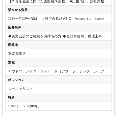
【外資系企業に向けた国際税務業務】
■記帳代行、決算業務
■
税務申告書作成または作成補助
■レポーティング
■ストックオ
活かせる資格
プションの調整
■各種税務アドバイザリー業務（国内税務及び
国際税務）
■パートナー、マネージャーのサポート
■その他付
税理士/税理士試験 １科目合格/BATIC Accountant Level
随する業務等
応募条件
◆英文会計のご経験をお持ちの方
◆会計事務所、税理士事務
所での税務実務経験
勤務地
東京都港区
業種
アウトソーシング・シェアード（アウトソーシング・シェアー
ドサービス）
ポジション
スペシャリスト
時給
1,900円 〜 2,000円