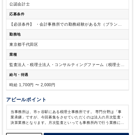
決算業務として申告書作成（法人税別表作成、消費税申告書作
公認会計士
成など）
※申告書作成については必須とさせていただきます
が、作成したことの無い別表が出てきた場合は、所長の指示の
応募条件
もと作成していただきますのでご安心ください。
【ポイン
ト】
・残業は基本的に行いません。
ただ、どうしてもその日
【必須条件】
・会計事務所での勤務経験がある方（ブランク
のうちにこの業務だけは終わらせておきたい、など残業したほ
期間ありでも問題ありません）
【歓迎条件】
・税理士試験科
勤務地
うがその後の業務が円滑に進むのであれば、所長へ報告してい
目合格者
（科目合格がなくても実務経験でカバーできれば全
ただき、多少の残業をしてもらっても構いません。
ご本人様
く問題ありません）
・簿記2級以上をお持ちの方
東京都千代田区
の裁量にある程度委ねていますので、当事務所も臨機応変に対
応したいと思っています。
・会計ソフトは弥生会計をメイン
業種
に使用します。その他若干数ですが勘定奉行、freee、MFを使
用します。
・税務申告ソフトはTKCまたは達人（NTT）を使
監査法人・税理士法人・コンサルティングファーム（税理士法
用しております。使用経験が無くてもレクチャーしますのでご
人）
給与・待遇
安心ください。
・勤務日数は週3日～、1日あたり5時間から可
能です。臨機応変に対応させていただきまので、まずはご希望
時給 1,700円 〜 2,000円
をお聞かせください。
・お子様等、ご親族の急な病気でのお
休みや学校行事などでの出勤調整も、柔軟に対応いたします。
アピールポイント
当事務所は、市ヶ谷駅にある税理士事務所です。
専門分野は「事
業承継」ですが、今回募集をさせていただくのは法人の月次監査・
決算業務となります。月次監査といっても事務所内で行う業務にな
りますのでご安心ください。
実際の業務としては、お客様へ訪問
するのは所長が行い、皆様にはzoom等のオンラインで事務所内か