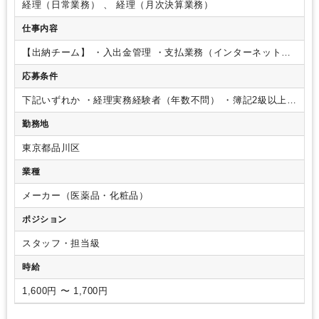
経理（日常業務） 、 経理（月次決算業務）
業界知識・専門用語等のOJT
土日祝休み
EXCELのスキルが活かせる
仕事内容
【出納チーム】
・入出金管理
・支払業務（インターネットバ
ンキング）
・経費精算
・伝票起票
・仕訳
応募条件
入力
・月次決算業務
・庶務業務（伝票整理、ファイリン
グ、店舗との電話対応）
※内容に応じ担当割し４人程度で手
下記いずれか
・経理実務経験者（年数不問）
・簿記2級以上
分けして行う事になります。
（経理未経験OK）
勤務地
東京都品川区
業種
メーカー（医薬品・化粧品）
ポジション
スタッフ・担当級
時給
1,600円 〜 1,700円