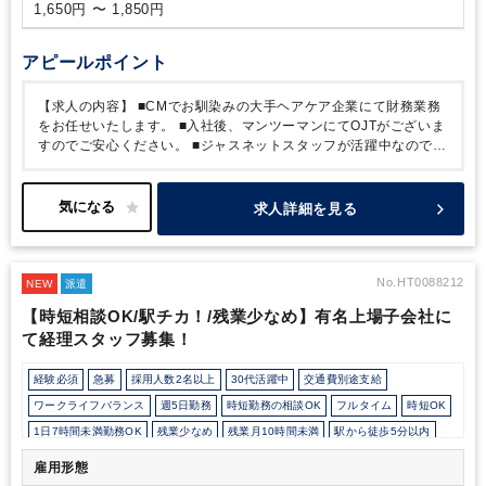
1,650円 〜 1,850円
アピールポイント
【求人の内容】
■CMでお馴染みの大手ヘアケア企業にて財務業務
をお任せいたします。
■入社後、マンツーマンにてOJTがございま
すのでご安心ください。
■ジャスネットスタッフが活躍中なので安
心の職場環境です！
■派遣から正社員への登用に積極的な企業様と
なります。2年ごろを目安に双方合意の場合、切替の可能性がござ
います。
■台風等の自然災害時はテレワークを推奨しております
求人詳細を見る
が、普段は出社メインで働いています。
【企業の特徴】
■服装は
オフィスカジュアルとなります。（男性はスーツネクタイ無しで
す。）
■フリーアドレスとなり、ＰＣ・携帯を貸与いたします。
No.HT0088212
NEW
派遣
【時短相談OK/駅チカ！/残業少なめ】有名上場子会社に
て経理スタッフ募集！
経験必須
急募
採用人数2名以上
30代活躍中
交通費別途支給
ワークライフバランス
週5日勤務
時短勤務の相談OK
フルタイム
時短OK
1日7時間未満勤務OK
残業少なめ
残業月10時間未満
駅から徒歩5分以内
オフィスカジュアルOK
パーテーション区切りあり
オフィスが禁煙
雇用形態
ルーティンワークがメイン
社内システム等のOJT
業務手順等のOJT