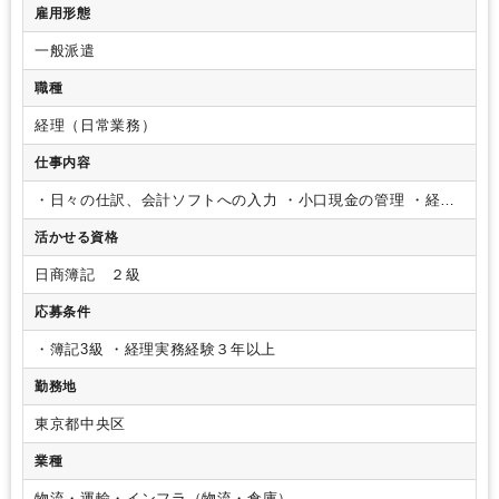
パーテーション区切りあり
オフィスが禁煙
雇用形態
少人数の職場（所属部門の人数3人以下）
ルーティンワークがメイン
一般派遣
社内システム等のOJT
業務手順等のOJT
土日祝休み
英語力を活かす
弥生会計
職種
経理（日常業務）
仕事内容
・日々の仕訳、会計ソフトへの入力
・小口現金の管理
・経費
精算
・売掛金、買掛金の管理および支払等
・庶務(電話応対、
活かせる資格
来客対応、会議室の管理文房具はじめオフィス内の備品、消耗
品の管理等)
・代表者の秘書的業務
・引っ越しに伴う書類の処
日商簿記 ２級
分
応募条件
・簿記3級
・経理実務経験３年以上
勤務地
東京都中央区
業種
物流・運輸・インフラ（物流・倉庫）