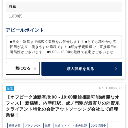
時給
1,800円
アピールポイント
■日次～決算まで幅広く業務をお任せします！
■とても穏やかな雰
囲気があり、働きやすい環境です！
■紹介予定派遣で、直接雇用の
可能性がございます。
■9:00～18:00の勤務で在宅はございませ
ん。
求人詳細を見る
No.HT0086071
派遣
【オフピーク通勤有/8:00～10:00開始相談可能/綺麗なオ
フィス】 新橋駅、内幸町駅、虎ノ門駅が最寄りの外資系
クライアント特化の会計アウトソーシング会社にて経理
業務！
経験必須
ブランクOK
急募
主婦（ママ）・主夫歓迎
20代活躍中