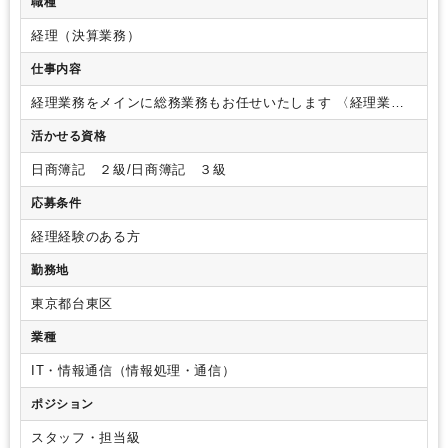
職種
経理（決算業務）
仕事内容
経理業務をメインに総務業務もお任せいたします
〈経理業
務〉
日次（請求書管理、支払業務、入出金管理（ネットバン
活かせる資格
キング）、経費精算）
月次（決算資料作成、月次損益推移、
資金繰り）
年次（決算サポート、法定調書、償却資産）
税理
日商簿記 ２級/日商簿記 ３級
士対応
〈総務業務〉
部品購入、テナントとの連絡、代表電話
の対応
応募条件
経理経験のある方
勤務地
東京都台東区
業種
IT・情報通信（情報処理・通信）
ポジション
スタッフ・担当級