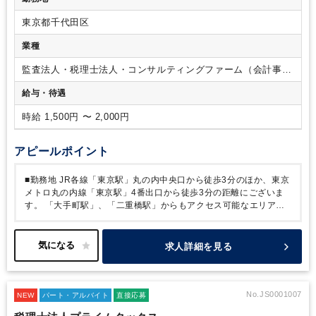
東京都千代田区
業種
監査法人・税理士法人・コンサルティングファーム（会計事務
所）
給与・待遇
時給 1,500円 〜 2,000円
アピールポイント
■勤務地
JR各線「東京駅」丸の内中央口から徒歩3分のほか、東京
メトロ丸の内線「東京駅」4番出口から徒歩3分の距離にございま
す。
「大手町駅」、「二重橋駅」からもアクセス可能なエリアで
す！
■クライアント
・クライアントは上場会社及びその子会社も
多く、スタートアップからIPO準備会社・老舗企業まで多岐に渡り
ます。売上規模数十億円がクライアントのボリュームゾーンとなる
求人詳細を見る
ため、ご希望次第で四半期決算や事業承継業務、株価算定等の業務
にも携わることができます。
・クライアントの自計化率は100%
であるため、基本的に入力業務はなく業務のスキルアップを目指せ
る環境でございます。
■働き方
・週3日～×時短勤務のご相談がで
No.JS0001007
NEW
パート・アルバイト
直接応募
きます。税理士を目指されている方は試験前に約1か月休むことも