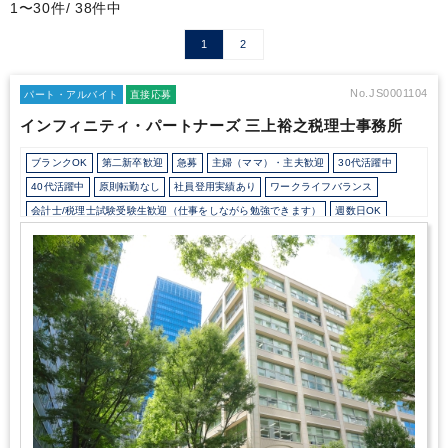
1〜30件/ 38件中
1
2
No.JS0001104
パート・アルバイト
直接応募
インフィニティ・パートナーズ 三上裕之税理士事務所
ブランクOK
第二新卒歓迎
急募
主婦（ママ）・主夫歓迎
30代活躍中
40代活躍中
原則転勤なし
社員登用実績あり
ワークライフバランス
会計士/税理士試験受験生歓迎（仕事をしながら勉強できます）
週数日OK
週数日OK（出勤日数相談可能）
週3日からOK
週4日勤務
週5日勤務
時短勤務の相談OK
勤務開始時間の相談OK
勤務終了時間の相談OK
朝遅め
10時以降出社OK
定時早め
16時以前退社OK
フルタイム
1日5時間以内でもOK
時短OK
1日7時間未満勤務OK
9時30分出社OK
残業なし
残業少なめ
残業月10時間未満
残業20時間未満
駅から徒歩5分以内
オフィスカジュアルOK
ドリンクサービスあり
パーテーション区切りあり
少人数の職場（所属部門の人数3人以下）
研修・資格取得支援
教育環境が充実
社内システム等のOJT
業務手順等のOJT
土日祝休み
弥生会計
freee
e-Tax