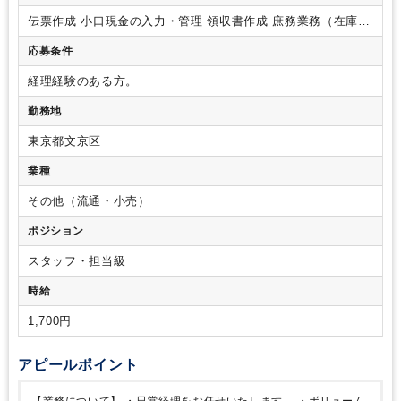
英語力不要
弥生会計
伝票作成
小口現金の入力・管理
領収書作成
庶務業務（在庫管
理・備品購入等）
応募条件
経理経験のある方。
勤務地
東京都文京区
業種
その他（流通・小売）
ポジション
スタッフ・担当級
時給
1,700円
アピールポイント
【業務について】
・日常経理をお任せいたします。
・ボリューム