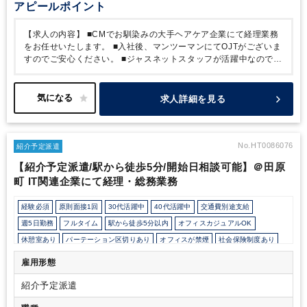
アピールポイント
【求人の内容】
■CMでお馴染みの大手ヘアケア企業にて経理業務
をお任せいたします。
■入社後、マンツーマンにてOJTがございま
すのでご安心ください。
■ジャスネットスタッフが活躍中なので安
心の職場環境です！
■派遣から正社員への登用に積極的な企業様と
なります。2年ごろを目安に双方合意の場合、切替の可能性がござ
います。
■経理部には3チームあり、適性に応じてオファーポジシ
求人詳細を見る
ョンが異なる場合がございます。
※台風等の自然災害時はテレワ
ークを推奨しておりますが、普段は出社メインで働いています。
【企業の特徴】
■服装はオフィスカジュアルとなります。（男性は
スーツです。）
■フリーアドレスとなり、ＰＣ・携帯を貸与いたし
No.HT0086076
紹介予定派遣
ます。
【紹介予定派遣/駅から徒歩5分/開始日相談可能】＠田原
町 IT関連企業にて経理・総務業務
経験必須
原則面接1回
30代活躍中
40代活躍中
交通費別途支給
週5日勤務
フルタイム
駅から徒歩5分以内
オフィスカジュアルOK
休憩室あり
パーテーション区切りあり
オフィスが禁煙
社会保険制度あり
研修・資格取得支援
社内システム等のOJT
業務手順等のOJT
雇用形態
業界知識・専門用語等のOJT
完全週休2日制
年間休日120日以上
紹介予定派遣
EXCELのスキルが活かせる