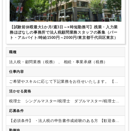
【試験前休暇最大1か月/週3日～×時短勤務可】残業・入力業
務ほぼなしの事務所で法人税顧問業務スタッフの募集（パー
ト・アルバイト/時給1500円～2000円/東京都千代田区東京）
職種
法人税・顧問業務（税務） 、 相続・事業承継（税務）
仕事内容
ご希望やスキルに応じて下記業務をお任せいたします。
【具
体的な業務内容】
・法人税申告書作成業務（上場子会社、中
活かせる資格
小中堅会社）
・四半期決算、未払税金計算業務（上場子会
社）・・・希望に応じて
・法人顧問業務
・事業承継コンサル
税理士 シングルマスター/税理士 ダブルマスター/税理士試
ティング業務
・株価算定業務
・相続税申告業務 等
※基本的
験 １科目合格/税理士試験 ２科目合格/税理士試験 ３科目
に入力業務はございません。
応募条件
合格/税理士試験 ４科目合格
【必須条件】
・法人税の申告書作成経験のある方
【歓迎条
件】
・税理士科目合格者
勤務地