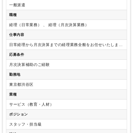
一般派遣
業界知識・専門用語等のOJT
土日祝休み
EXCELのスキルが活かせる
英語力不要
職種
経理（日常業務） 、 経理（月次決算業務）
仕事内容
日常経理から月次決算までの経理業務全般をお任せいたしま
す！
・日常経理（経費精算、請求書のチェック、仕訳の入力
応募条件
など）
・月次決算
月次決算補助のご経験
勤務地
東京都渋谷区
業種
サービス（教育・人材）
ポジション
スタッフ・担当級