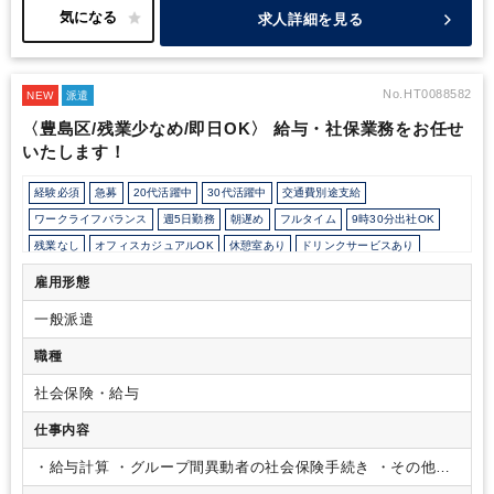
ら参加していただき、所長をフォローしていただく形となります。
求人詳細を見る
（試算表の説明、確認事項の取りまとめ、など）
また、事務所内
での月次監査（データチェック）で確認事項が出てきた場合、経理
の方へzoom・電話・メール等でやり取りしていただきますが、難
しい内容、自分では分からない内容のものが出てきた場合は所長も
No.HT0088582
NEW
派遣
一緒にフォローしますのでご安心下さい。
所内は良い意味で会計
〈豊島区/残業少なめ/即日OK〉 給与・社保業務をお任せ
事務所らしくない、綺麗で穏やかな雰囲気です。（IKEAで購入し
いたします！
た木目調の机やキャビネットで揃えており、なるべくリラックスで
きる事務所作りを目指しています。）
ランチの際、パートさん
（現在2名）は会議室を利用し、ゆっくり食事をとっていらっしゃ
経験必須
急募
20代活躍中
30代活躍中
交通費別途支給
います。
また、中休みとしてブレイクタイム（14時半から15分
ワークライフバランス
週5日勤務
朝遅め
フルタイム
9時30分出社OK
間）を設定しており、その時間はティータイム、仮眠をとる、コン
残業なし
オフィスカジュアルOK
休憩室あり
ドリンクサービスあり
ビニへ行く、プライベートな用事を済ませる、など自由な時間を設
定しています。
お子様の急な病気、介護で急な対応を迫られた、
パーテーション区切りあり
オフィスが禁煙
ルーティンワークがメイン
雇用形態
そのような場合は当日でも結構ですのでご連絡いただければお休
教育環境が充実
社内システム等のOJT
業務手順等のOJT
み、または、半日出社ということも可能です。
是非、一度当事務
一般派遣
業界知識・専門用語等のOJT
土日祝休み
EXCELのスキルが活かせる
所を見に来てください。
英語力不要
職種
社会保険・給与
仕事内容
・給与計算
・グループ間異動者の社会保険手続き
・その他付
随する業務等