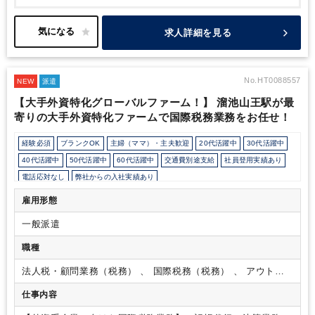
冷蔵庫等がございます
・駅から歩いて徒歩7分程になります。
求人詳細を見る
No.HT0088557
NEW
派遣
【大手外資特化グローバルファーム！】 溜池山王駅が最
寄りの大手外資特化ファームで国際税務業務をお任せ！
経験必須
ブランクOK
主婦（ママ）・主夫歓迎
20代活躍中
30代活躍中
40代活躍中
50代活躍中
60代活躍中
交通費別途支給
社員登用実績あり
電話応対なし
弊社からの入社実績あり
会計士/税理士試験受験生歓迎（仕事をしながら勉強できます）
週5日勤務
雇用形態
フルタイム
駅から徒歩5分以内
駅直結
業界大手企業
外資系企業
一般派遣
ベンチャー企業
オフィスカジュアルOK
カジュアル（デニム）OK
休憩室あり
パーテーション区切りあり
オフィスが禁煙
職種
外国人がいるグローバルなオフィス
派遣スタッフ活躍中
経理主担当
法人税・顧問業務（税務） 、 国際税務（税務） 、 アウトソ
ルーティンワークがメイン
社内システム等のOJT
業務手順等のOJT
ーシング・記帳代行
仕事内容
業界知識・専門用語等のOJT
完全週休2日制
EXCELのスキルが活かせる
英語力を活かす