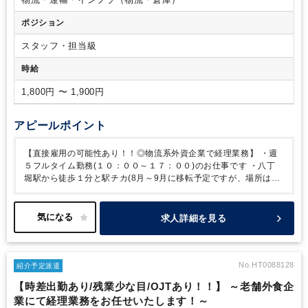
ポジション
スタッフ・担当級
時給
1,800円 〜 1,900円
アピールポイント
【直接雇用の可能性あり！！◎物流系外資企業で経理業務】
・週
５フルタイム勤務(１０：００～１７：００)のお仕事です
・八丁
堀駅から徒歩１分と駅チカ(8月～9月に移転予定ですが、場所はほ
とんど変わりません)
・日常経理と庶務を担当していただきます
・
わからないところはしっかりと教えていただけるので安心してお仕
事していただけます
・会計ソフト（弥生会計）を使用した入力業
求人詳細を見る
務です。
摘要欄は英語入力となりますが、英語に抵抗がない方
であれば問題なくご対応いただけます◎
No.HT0088128
紹介予定派遣
【時差出勤あり/残業少な目/OJTあり！！】 ～老舗外食企
業にて経理業務をお任せいたします！～