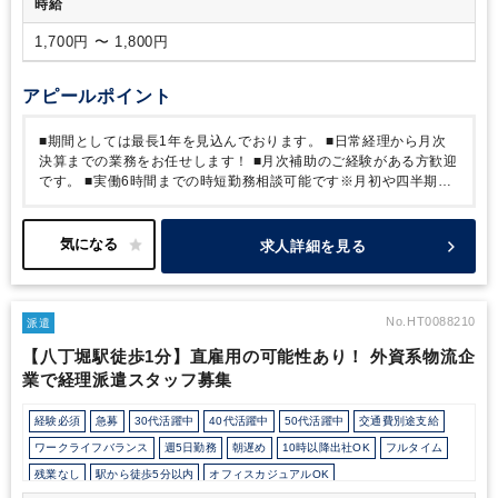
時給
1,700円 〜 1,800円
アピールポイント
■期間としては最長1年を見込んでおります。
■日常経理から月次
決算までの業務をお任せします！
■月次補助のご経験がある方歓迎
です。
■実働6時間までの時短勤務相談可能です※月初や四半期決
算にあたる日は残業が発生いたします。
■出社メインとなります。
求人詳細を見る
No.HT0088210
派遣
【八丁堀駅徒歩1分】直雇用の可能性あり！ 外資系物流企
業で経理派遣スタッフ募集
経験必須
急募
30代活躍中
40代活躍中
50代活躍中
交通費別途支給
ワークライフバランス
週5日勤務
朝遅め
10時以降出社OK
フルタイム
残業なし
駅から徒歩5分以内
オフィスカジュアルOK