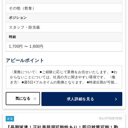
その他（飲食）
ポジション
スタッフ・担当級
時給
1,700円 〜 1,800円
アピールポイント
〈業務について〉
■ご経験に応じて業務をお任せいたします。
■わ
からないことについては、社員の方に聞きやすい環境です。
〈働
き方〉
■週5日×フルタイムの勤務となります。
■時差出勤が可能と
なります！
■残業時間は少なく、月10時間程度となります。
〈そ
の他〉
■正社員切り替え後は、4週の内1回土曜出勤が発生いたし
ます。（振替休日はございません）
※派遣期間中は原則土曜日出
求人詳細を見る
勤はございませんが、もし発生した際は振替休日が付与されます。
No.HT0087850
派遣
【長期派遣！正社員登用可能性あり！即日就業可能！勤