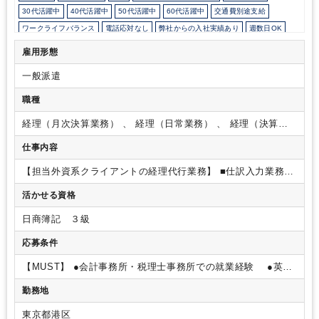
30代活躍中
40代活躍中
50代活躍中
60代活躍中
交通費別途支給
ワークライフバランス
電話応対なし
弊社からの入社実績あり
週数日OK
週4日勤務
週5日勤務
時短勤務の相談OK
勤務開始時間の相談OK
雇用形態
勤務終了時間の相談OK
朝遅め
定時早め
16時以前退社OK
フルタイム
一般派遣
9時30分出社OK
残業少なめ
残業月10時間未満
駅から徒歩5分以内
外資系企業
オフィスカジュアルOK
パーテーション区切りあり
職種
オフィスが禁煙
派遣スタッフ活躍中
ルーティンワークがメイン
経理（月次決算業務） 、 経理（日常業務） 、 経理（決算業
社内システム等のOJT
業務手順等のOJT
土日祝休み
完全週休2日制
務）
仕事内容
EXCELのスキルが活かせる
英語力を活かす
その他
【担当外資系クライアントの経理代行業務】
■仕訳入力業務
■
月次決算業務
■経費精算業務
■支払い業務
■ファイリング等
※
活かせる資格
電話応対無
日商簿記 ３級
応募条件
【MUST】
●会計事務所・税理士事務所での就業経験
●英語
に抵抗の無い方
勤務地
東京都港区