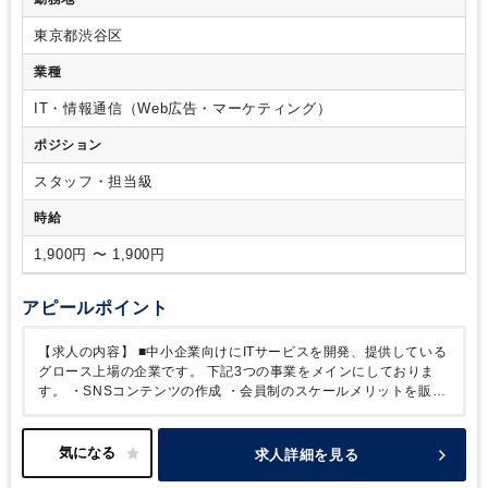
pivot機能をご使用になれる方）
版のもの、会計士からこの数字が見たいというオーダーがあっ
たもの)
東京都渋谷区
業種
IT・情報通信（Web広告・マーケティング）
ポジション
スタッフ・担当級
時給
1,900円 〜 1,900円
アピールポイント
【求人の内容】
■中小企業向けにITサービスを開発、提供している
グロース上場の企業です。
下記3つの事業をメインにしておりま
す。
・SNSコンテンツの作成
・会員制のスケールメリットを販売
していく
・AIコンサルティング
■ここ数年間で、従業員数も1.5倍
に増加し、売上もグッと伸びております！
【働き方について】
■10:00～19:00の勤務
■残業は繁忙期月10～20時間程度想定され
求人詳細を見る
ます。（繁忙期：６、９、１２、３月）
■休日休暇：カレンダー通