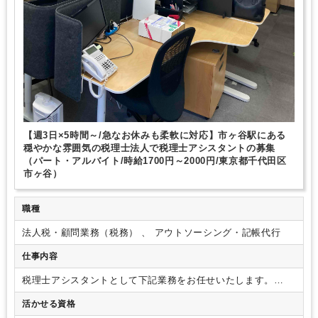
【週3日×5時間～/急なお休みも柔軟に対応】市ヶ谷駅にある
穏やかな雰囲気の税理士法人で税理士アシスタントの募集
（パート・アルバイト/時給1700円～2000円/東京都千代田区
市ヶ谷）
職種
法人税・顧問業務（税務） 、 アウトソーシング・記帳代行
仕事内容
税理士アシスタントとして下記業務をお任せいたします。
【具体的な業務内容】
・法人のお客様の月次チェック（元帳
活かせる資格
チェック、消費税課税区分チェックなど通常の監査業務）
・