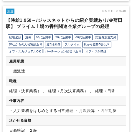
り
【テレワークについて】
■基本出社での勤務となります。
【企
業の特徴】
■オフィスは高層ビルの最上階で見晴らしがよいです◎
■1フロアに全事業部がありますが、経理部は部屋が別で落ち着い
No.HT0087648
派遣
た雰囲気で、黙々と集中しやすい環境。
■一緒に働く方は穏やかな
【時給1,950～/ジャスネットからの紹介実績あり/＠蒲田
方が多く、派遣の方も4名いらっしゃいます。
駅】 プライム上場の香料関連企業グループの経理
経験必須
急募
40代活躍中
50代活躍中
60代活躍中
交通費別途支給
弊社からの入社実績あり
週5日勤務
フルタイム
駅から徒歩5分以内
オフィスカジュアルOK
パーテーション区切りあり
オフィスが禁煙
少人数の職場（所属部門の人数3人以下）
ルーティンワークがメイン
雇用形態
社内システム等のOJT
業務手順等のOJT
土日祝休み
一般派遣
EXCELのスキルが活かせる
英語力不要
魔法陣
職種
経理（決算業務） 、 経理（月次決算業務） 、 経理（日常業
務）
仕事内容
・入力業務をはじめとする日常経理
・月次決算
・四半期決算
・年次決算
・各種報告資料の作成
活かせる資格
日商簿記 ２級