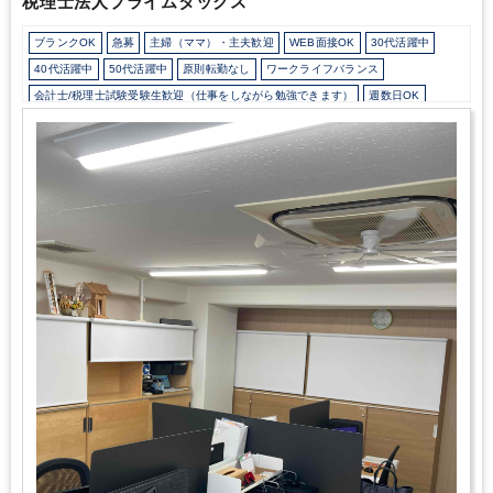
税理士法人プライムタックス
可能です！
・アルバイトとしてご就業後、1年程で正社員として切
り替わった方の実績もございます。
・入力業務がほとんどないこ
ブランクOK
急募
主婦（ママ）・主夫歓迎
WEB面接OK
30代活躍中
とと、代表がBig4出身でBig4時代の業務フローをベースにフォー
マットで統一されていることから、繁忙期であっても17：30には
40代活躍中
50代活躍中
原則転勤なし
ワークライフバランス
帰社される方がほとんどです。
・将来的には10社程お任せする予
会計士/税理士試験受験生歓迎（仕事をしながら勉強できます）
週数日OK
定ではございますが、入力業務はないため難しく考える必要はござ
週3日からOK
週4日勤務
週5日勤務
時短勤務の相談OK
いません。
■その他特徴
・代表は大手都市銀行や中堅・大手税理
士法人を経験しており、財務・税務・ファイナンスサービスをワン
勤務開始時間の相談OK
勤務終了時間の相談OK
朝遅め
定時早め
ストップで提供できることが強みとなっております。
・所内には
16時以前退社OK
1日7時間未満勤務OK
9時30分出社OK
残業なし
働きながら税理士合格されて登録待ちの方が複数名いらっしゃるほ
駅から徒歩5分以内
オフィスカジュアルOK
休憩室あり
か、科目合格者の方もいらっしゃいます。また、代表含めて子育て
世代の方も多くいらっしゃいます。ライフステージに合わせた働き
ドリンクサービスあり
パーテーション区切りあり
方を叶えられます！
・2021年1月にオフィスを丸の内仲通りに面
Wワーク可能（副業禁止規定なし）
少人数の職場（所属部門の人数3人以下）
したビルに移転しました。ビルの角部屋に位置しており、2面がガ
ルーティンワークがメイン
社内システム等のOJT
業務手順等のOJT
ラス張りで日差しがよく入ります。窓からは皇居や四季折々の街路
樹、イルミネーションが見えることもございます。お昼時はキッチ
土日祝休み
完全週休2日制
EXCELのスキルが活かせる
英語力不要
ンカーも来ます！
弥生会計
freee
TKC