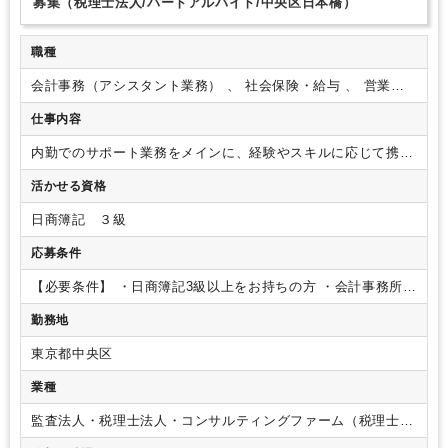
募集（税理士法人/パートアルバイト/中央区日本橋）
職種
会計事務（アシスタント業務） 、 社会保険・給与 、 営業事
務・一般事務
仕事内容
内勤でのサポート業務をメインに、経験やスキルに応じて携わ
っていただきます。
【具体的な業務内容】
・日々の記帳業務
活かせる資格
・書類整理・各種データ作成
・決算補助
・年末調整、給与計
算
・来客・電話対応などの庶務業務
【組織構成】
■全体30名
日商簿記 ３級
(男性20名/女性10名)
・経営管理本部：代表含む4名
・コンサ
ルティング(対クライアント)チーム：1チーム6～8名のチーム
応募条件
制 × 2チーム
・内勤チーム（募集ポジション）
∟20代～40代
【ポイント】
・代表は30代のため、考えが柔軟！新しいこと
【必要条件】
・日商簿記3級以上をお持ちの方
・会計事務所で
にも積極的に取り入れる方針です。
・代表のお人柄もお話し
のご就業経験がある方（弥生会計、マネーフォワード、freee
勤務地
やすく、事務所の雰囲気も穏やかです。仕事と休憩時間のメリ
等会計ソフトの仕様経験がある方）
【歓迎条件】
・基本的な
ハリがあり、ランチ等はメンバーと一緒に和気あいあいと行っ
PCスキル（Word／Excel）をお持ちの方
東京都中央区
ています。
・ITリテラシーも高く、ペーパーレスはあたりま
えのこと、お客様もIT業界に強みを持っています。
・勤務日
業種
数や勤務時間は週15時間を目安に、スキルやご経験をもとに柔
軟にご相談いただけます。
※在宅勤務制度
習熟度に合わせた
監査法人・税理士法人・コンサルティングファーム（税理士法
昇格試験をクリアのち、可能となります。
人）