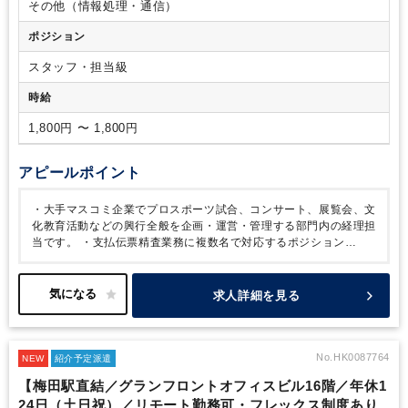
その他（情報処理・通信）
ポジション
スタッフ・担当級
時給
1,800円 〜 1,800円
アピールポイント
・大手マスコミ企業でプロスポーツ試合、コンサート、展覧会、文
化教育活動などの興行全般を企画・運営・管理する部門内の経理担
当です。
・支払伝票精査業務に複数名で対応するポジション
で、・担当社員からの業務移行に伴い業務を引き継ぎ進めて頂きま
す。
・勤務は「毎週5日」か「月初月末週５日・その他週4日」い
ずれでも構いません。
・定時は10:00～18：00です。若干の時短
求人詳細を見る
契約もご相談可能です。
・在宅勤務は無く出社勤務となります
が、駅直結で社食・社専用コンビニがあり大変便利な環境です。
・８月下旬～９月１日の開始を予定しています。（その前後希望の
方もご相談下さい）
No.HK0087764
NEW
紹介予定派遣
【梅田駅直結／グランフロントオフィスビル16階／年休1
24日（土日祝）／リモート勤務可・フレックス制度あり