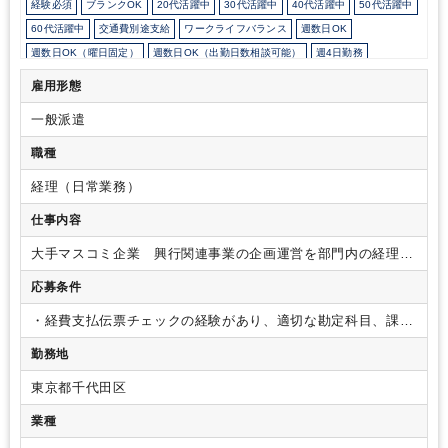
経験必須
ブランクOK
20代活躍中
30代活躍中
40代活躍中
50代活躍中
60代活躍中
交通費別途支給
ワークライフバランス
週数日OK
週数日OK（曜日固定）
週数日OK（出勤日数相談可能）
週4日勤務
週5日勤務
時短勤務の相談OK
勤務開始時間の相談OK
雇用形態
勤務終了時間の相談OK
朝遅め
10時以降出社OK
定時早め
時短OK
一般派遣
1日7時間未満勤務OK
9時30分出社OK
残業なし
駅から徒歩5分以内
駅直結
オフィスが禁煙
経理主担当
ルーティンワークがメイン
職種
土日祝休み
平日休みあり
経理（日常業務）
仕事内容
大手マスコミ企業 興行関連事業の企画運営を部門内の経理業
務を担当します。
・経理システム（INVOX・IMS）の局内監
応募条件
査・承認作業
・原稿料システム（源泉税処理）での支払処理
・海外支払送金処理 など
・経費支払伝票チェックの経験があり、適切な勘定科目、課税
判断が出来る方
勤務地
東京都千代田区
業種