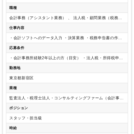
残業少なめ
残業月10時間未満
駅から徒歩5分以内
駅直結
職種
オフィスカジュアルOK
ドリンクサービスあり
会計事務（アシスタント業務） 、 法人税・顧問業務（税務）
少人数の職場（所属部門の人数3人以下）
経理主担当
、 アウトソーシング・記帳代行
仕事内容
ルーティンワークがメイン
研修・資格取得支援
社内システム等のOJT
業務手順等のOJT
業界知識・専門用語等のOJT
土日祝休み
英語力不要
・会計ソフトへのデータ入力
・決算業務
・税務申告書の作成
（法人税、所得税）
・電話・メール対応
応募条件
・会計事務所経験2年以上の方（目安）
・法人税・所得税申告
書作成できる方（赤字も含む）
勤務地
東京都新宿区
業種
監査法人・税理士法人・コンサルティングファーム（会計事務
所）
ポジション
スタッフ・担当級
時給