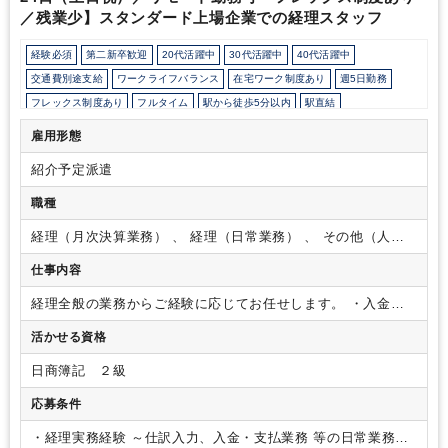
／残業少】スタンダード上場企業での経理スタッフ
経験必須
第二新卒歓迎
20代活躍中
30代活躍中
40代活躍中
交通費別途支給
ワークライフバランス
在宅ワーク制度あり
週5日勤務
フレックス制度あり
フルタイム
駅から徒歩5分以内
駅直結
オフィスカジュアルOK
カジュアル（デニム）OK
オフィスが禁煙
雇用形態
産休育休取得事例あり
社会保険制度あり
研修・資格取得支援
紹介予定派遣
社内システム等のOJT
業務手順等のOJT
退職金制度
寮・社宅・家賃・住宅補助
育児・託児支援制度
U・Iターン支援あり
職種
土日祝休み
完全週休2日制
年間休日120日以上
経理（月次決算業務） 、 経理（日常業務） 、 その他（人
事・総務）
仕事内容
経理全般の業務からご経験に応じてお任せします。
・入金、
支払業務
・伝票入力（SAP）
・月次決算
・年次決算
・開示
活かせる資格
資料関連業務
・株主総会対応
・経営層からの依頼業務
この
他、管理部の状況に応じて、総務・庶務業務を担当する場合が
日商簿記 ２級
あります。
応募条件
・経理実務経験
～仕訳入力、入金・支払業務 等の日常業務を2