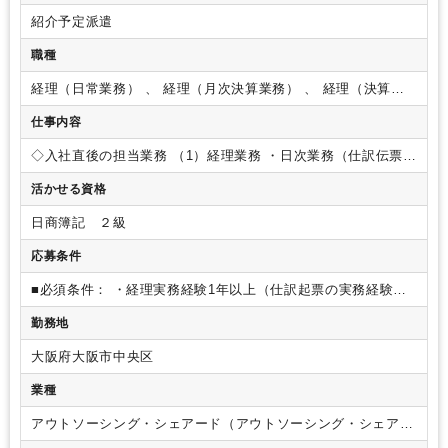
産休育休取得事例あり
社会保険制度あり
経理主担当
紹介予定派遣
ルーティンワークがメイン
教育環境が充実
社内システム等のOJT
業務手順等のOJT
寮・社宅・家賃・住宅補助
育児・託児支援制度
職種
土日祝休み
年間休日120日以上
EXCELのスキルが活かせる
英語力不要
経理（日常業務） 、 経理（月次決算業務） 、 経理（決算業
務）
仕事内容
◇入社直後の担当業務
（1）経理業務
・日次業務（仕訳伝票作
成、経費精算）
・月次業務（請求書発行、月次決算、助成金
活かせる資格
申請等）
・四半期決算業務補助（四半期決算）
・税金計算補
助
（2）出納業務
・日次業務（債権／債務処理、入出金管理、
日商簿記 ２級
小口現金管理）
・月次業務（資金計画作成等）
◇上記経験を
積んだうえでの担当業務（入社半年後～/習熟度に応じ追加）
応募条件
（1）経理業務
・月次業務（取締役会議報告資料作成等）
・四
半期、年次決算業務（年次決算、財務諸表作成、取締役会議及
■必須条件：
・経理実務経験1年以上（仕訳起票の実務経験）
び株主総会報告資料作成等）
・税務申告業務
（2）経営企画業
・日商簿記3級以上
・Excel基本操作
■歓迎条件
・経理実務経
勤務地
務
・翌年度の事業計画の策定
・中長期経営計画の策定
習熟度
験概ね3年程度
・日商簿記2級以上
・Excel中級以上
に応じて、決算業務や経営企画業務など、より専門性の高い業
（VLOOKUP、ピボット等）
・会計システムの使用経験
・定
大阪府大阪市中央区
務にも携わっていただきます。
※配属先は、ご本人の適性や
型業務を正確かつ継続的に遂行できる方
・社内外関係者と円
各拠点の状況を踏まえて決定します。
滑に連携できる方
業種
アウトソーシング・シェアード（アウトソーシング・シェアー
ドサービス）