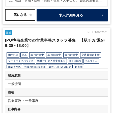
は、会計・財務・販売・購買・在庫・人事など、
企業の主要業務
を一元管理できる世界標準のERP（基幹システム）です。
■業務
内容
伝票入力（SAP）、入金・支払業務などから徐々にお任せ
し、
月次・年次決算業務へと業務範囲を徐々に広げていただくこ
求人詳細を見る
とを想定しています。
業務のキャッチアップ力や意欲次第で、
開
示資料関連業務や株主総会対応、経営層からの依頼業務などにも携
わっていただきます。
経理業務がメインになりますが、その他管
理部の状況に応じて、総務・庶務業務をご依頼する場合がございま
No.HT0087531
派遣
す。
■社風・働き方
年間休日124日（土日祝）、リモートワークや
IPO準備企業での営業事務スタッフ募集 【駅チカ/週5×
フレックス制度を柔軟に活用できるほか、
残業も閑散期はほぼな
9:30∼18:00】
く繁忙期でも月20時間程度と働きやすい環境です。
大阪駅直結の
グランフロント大阪勤務で、利便性の高さも魅力です。
経験必須
急募
30代活躍中
40代活躍中
50代活躍中
交通費別途支給
ワークライフバランス
弊社からの入社実績あり
週5日勤務
フルタイム
残業少なめ
残業月10時間未満
駅から徒歩5分以内
駅直結
オフィスが禁煙
土日祝休み
完全週休2日制
PCA
雇用形態
一般派遣
職種
営業事務・一般事務
仕事内容