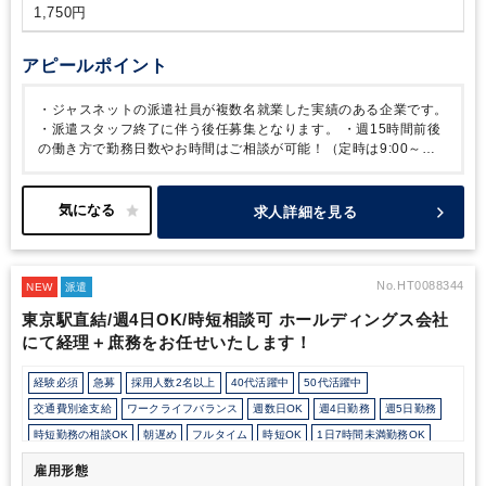
1,750円
アピールポイント
・ジャスネットの派遣社員が複数名就業した実績のある企業です。
・派遣スタッフ終了に伴う後任募集となります。
・週15時間前後
の働き方で勤務日数やお時間はご相談が可能！（定時は9:00～
17:45）
・紙ベースのものも多いため出社勤務となります。
・部
内の雰囲気や人間関係は良好で、不明点は確認がしやすい環境で
す。
・人形町駅から直結！無料のフリードリンクがあり、コーヒ
求人詳細を見る
ーやお茶、スープなども飲み放題です。
No.HT0088344
NEW
派遣
東京駅直結/週4日OK/時短相談可 ホールディングス会社
にて経理＋庶務をお任せいたします！
経験必須
急募
採用人数2名以上
40代活躍中
50代活躍中
交通費別途支給
ワークライフバランス
週数日OK
週4日勤務
週5日勤務
時短勤務の相談OK
朝遅め
フルタイム
時短OK
1日7時間未満勤務OK
9時30分出社OK
残業なし
駅から徒歩5分以内
駅直結
雇用形態