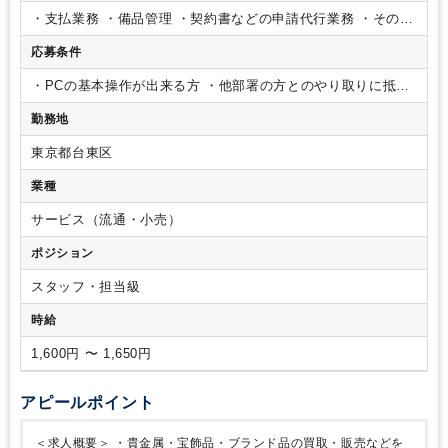
・支払業務
・備品管理
・契約書などの申請代行業務
・その他
付随する業務(電話一次受け、ファイリングなど)
応募条件
・PCの基本操作が出来る方
・他部署の方とのやり取りに抵抗
がない方
勤務地
東京都台東区
業種
サービス（流通・小売）
ポジション
スタッフ・担当級
時給
1,600円 〜 1,650円
アピールポイント
＜求人概要＞
・貴金属・宝飾品・ブランド品の買取・販売などを