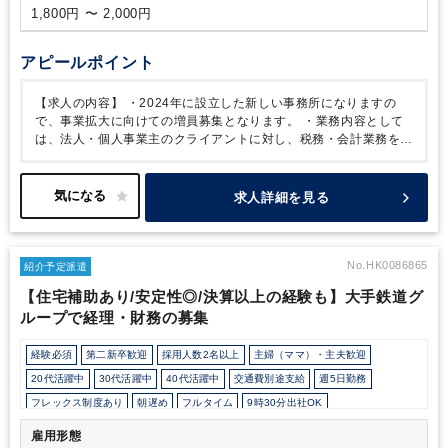
1,800円 〜 2,000円
アピールポイント
【求人の内容】
・2024年に設立した新しい事務所になりますの
で、事業拡大に向けての増員募集となります。
・業務内容として
は、法人・個人事業主のクライアントに対し、税務・会計業務を幅
広くお任せいたします。
・派遣から直接雇用への登用に積極的な
事務所です。
【働き方について】
・10:00～17:00が定時となりま
すが、時短勤務もご相談可能ですので、まずは働き方からご相談く
求人詳細を見る
ださい！
閑散期は残業ほぼゼロ。ワークライフバランスを実現で
きます。
・仕事になれてきたら、在宅勤務も可能。
在宅勤務開始
は3か月以降になります。
・働き方は、週3～4回から相談が可能
ですので、ご家庭や税理士の資格勉強との両立も可能です。
【ア
No.HK0086865
紹介予定派遣
クセス】
新宿三丁目駅出口直結の事務所のため、雨に濡れず、通
【住宅補助あり/安定性◎/決算以上の経験も】大手鉄道グ
勤可能です。
また新宿駅から徒歩での通勤も可能なため、通勤し
ループで経理・財務の募集
やすい環境になります。
経験必須
第二新卒歓迎
採用人数2名以上
主婦（ママ）・主夫歓迎
20代活躍中
30代活躍中
40代活躍中
交通費別途支給
週5日勤務
フレックス制度あり
朝遅め
フルタイム
9時30分出社OK
駅から徒歩5分以内
駅直結
オフィスカジュアルOK
オフィスが禁煙
雇用形態