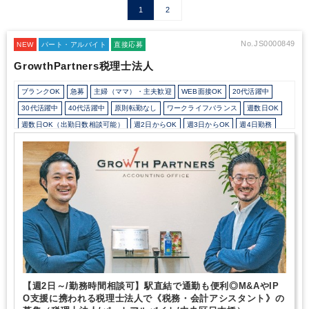
1
2
No.JS0000849
NEW
パート・アルバイト
直接応募
GrowthPartners税理士法人
ブランクOK
急募
主婦（ママ）・主夫歓迎
WEB面接OK
20代活躍中
30代活躍中
40代活躍中
原則転勤なし
ワークライフバランス
週数日OK
週数日OK（出勤日数相談可能）
週2日からOK
週3日からOK
週4日勤務
週5日勤務
時短勤務の相談OK
勤務開始時間の相談OK
勤務終了時間の相談OK
朝遅め
10時以降出社OK
定時早め
16時以前退社OK
フルタイム
1日5時間以内でもOK
時短OK
1日7時間未満勤務OK
9時30分出社OK
残業なし
残業少なめ
残業月10時間未満
残業20時間未満
シフト勤務
扶養控除内
駅から徒歩5分以内
駅直結
自動車通勤OK
オフィスカジュアルOK
ドリンクサービスあり
フリーアドレス
Wワーク可能（副業禁止規定なし）
バイク・自転車通勤OK
ルーティンワークがメイン
教育環境が充実
社内システム等のOJT
業務手順等のOJT
業界知識・専門用語等のOJT
【週2日～/勤務時間相談可】駅直結で通勤も便利◎M&AやIP
土日祝休み
平日休みあり
完全週休2日制
EXCELのスキルが活かせる
O支援に携われる税理士法人で《税務・会計アシスタント》の
弥生会計
freee