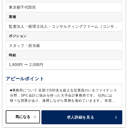
金・収入印紙・切手）
⑦売上・入金関連仕訳入力
⑧
コミュニケーションに抵抗のない方（フロントとの調整も頻繁
東京都千代田区
ファイリング その他付随業務
※1 いずれの業務も現
に発生します）
・臨機応変な業務判断ができる方（必ずしも
場担当者への、対面・非対面の確認作業が頻繁に発生します。
マニュアルや方針が確定している業務だけではございませ
業種
※2 ①～⑤は主にエクセル作業となります。
※3 2026
ん。）
【歓迎】
・会計ソフトでの仕訳入力業務経験がある方
年4月現在、週2～3回程度在宅勤務をして頂いております（在
監査法人・税理士法人・コンサルティングファーム（コンサル
宅勤務用PC、モニター支給）。
■共益的業務
①財務経
ティングファーム・シンクタンク）
ポジション
理チーム内共益的業務：チームキャビネの施錠・開錠、不在者
BOXの出し入れ、各フロアー書類回収等
②月初記帳、納
スタッフ・担当級
付及び小口現物補充のための銀行外出
③小口の日次棚卸
※ 共益的業務は、原則として共益ポジションの方が行い
時給
ます。共益ポジションの方の定休日（毎週1回）及び不在時の
フォローとしてお願いしております。
1,800円 〜 2,000円
アピールポイント
■事務所について
全国で300名を超える従業員のいるファイナンス
分野、SPC会計に強みを持った大手会計事務所です。
社内には
様々な部署があり、連携しながら業務を進めていきます。
有資格
者の正社員も多くいるため安心してご就業いただけます。
■所属部
署について
◎アドミニストレーション部では有期契約上限の2年
11か月を超えて勤務されている方も多数いらっしゃいます。
契
求人詳細を見る
約期間の定めのない無期契約社員に転換となった方の実績もござい
ます。
◎定例的な業務を行うポジションではありますが、加え