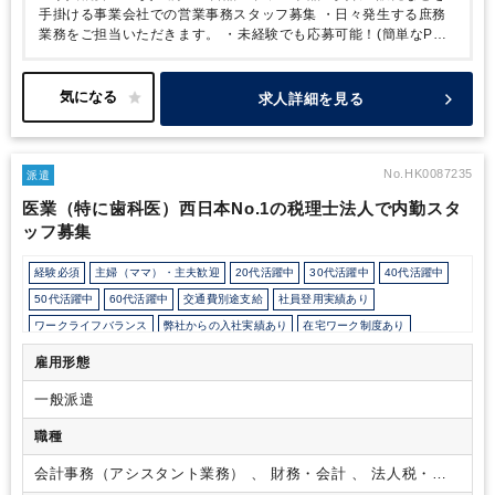
手掛ける事業会社での営業事務スタッフ募集
・日々発生する庶務
業務をご担当いただきます。
・未経験でも応募可能！(簡単なPC
操作が出来ればOK)
・仕入時の支払いや契約書の代理申請、備品
管理など幅広くお任せする予定です。
＜就業条件＞
・出社勤務前
提（９：３０～１８：００のフルタイム想定です）
・週5日(月～
求人詳細を見る
金)
No.HK0087235
派遣
医業（特に歯科医）西日本No.1の税理士法人で内勤スタ
ッフ募集
経験必須
主婦（ママ）・主夫歓迎
20代活躍中
30代活躍中
40代活躍中
50代活躍中
60代活躍中
交通費別途支給
社員登用実績あり
ワークライフバランス
弊社からの入社実績あり
在宅ワーク制度あり
会計士/税理士試験受験生歓迎（仕事をしながら勉強できます）
週数日OK
雇用形態
週3日からOK
週4日勤務
週5日勤務
時短勤務の相談OK
一般派遣
勤務開始時間の相談OK
勤務終了時間の相談OK
朝遅め
定時早め
フルタイム
時短OK
1日7時間未満勤務OK
9時30分出社OK
残業少なめ
職種
残業月10時間未満
駅から徒歩5分以内
駅直結
オフィスカジュアルOK
会計事務（アシスタント業務） 、 財務・会計 、 法人税・顧
オフィスが分煙
派遣スタッフ活躍中
Wワーク可能（副業禁止規定なし）
問業務（税務）