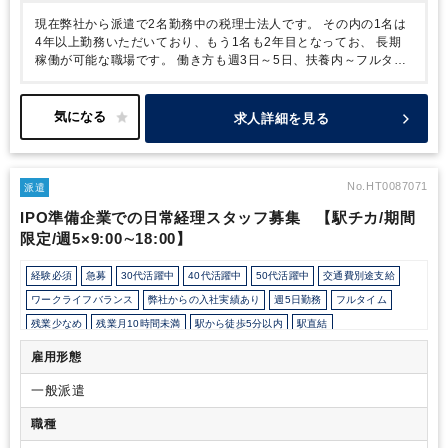
現在弊社から派遣で2名勤務中の税理士法人です。
その内の1名は
4年以上勤務いただいており、もう1名も2年目となってお、
長期
稼働が可能な職場です。
働き方も週3日～5日、扶養内～フルタイ
ム勤務などご希望によってご提案しますので、
是非ご希望をお聞
かせください。
新大阪から雨にぬれずに通勤可能な職場ですし、
オフィスも高級感があり、落ち着いた環境です。
税理士事務所で
求人詳細を見る
の勤務経験がある方からの応募お待ちしております。
No.HT0087071
派遣
IPO準備企業での日常経理スタッフ募集 【駅チカ/期間
限定/週5×9:00∼18:00】
経験必須
急募
30代活躍中
40代活躍中
50代活躍中
交通費別途支給
ワークライフバランス
弊社からの入社実績あり
週5日勤務
フルタイム
残業少なめ
残業月10時間未満
駅から徒歩5分以内
駅直結
オフィスが禁煙
ルーティンワークがメイン
土日祝休み
完全週休2日制
雇用形態
PCA
一般派遣
職種