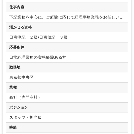
ドリンクサービスあり
オフィスが禁煙
派遣スタッフ活躍中
仕事内容
Wワーク可能（副業禁止規定なし）
ルーティンワークがメイン
社内システム等のOJT
土日祝休み
平日休みあり
完全週休2日制
下記業務を中心に、ご経験に応じて経理事務業務をお任せいた
PCスキル不要
英語力不要
します。
経費・請求書の伝票起票及び証票チェック、経費精
活かせる資格
算、
伝票ファイリング、郵便物の仕分け、電話対応などの庶
務業務
日商簿記 ２級/日商簿記 ３級
応募条件
日常経理業務の実務経験ある方
勤務地
東京都中央区
業種
商社（専門商社）
ポジション
スタッフ・担当級
時給