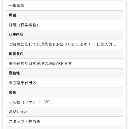
オフィスカジュアルOK
休憩室あり
ドリンクサービスあり
オフィスが禁煙
一般派遣
少人数の職場（所属部門の人数3人以下）
ルーティンワークがメイン
社内システム等のOJT
業務手順等のOJT
業界知識・専門用語等のOJT
職種
土日祝休み
完全週休2日制
英語力不要
freee
PCA
経理（日常業務）
仕事内容
ご経験に応じて経理業務もお任せいたします！
・仕訳入力
・
入出金管理
・売上管理
・ネットバンキング
・株主優待管理
応募条件
・各種庶務（備品の発注、受付電話対応、来客用のドリンク発
注・管理など）
事務経験や日常経理の経験がある方
勤務地
東京都千代田区
業種
その他（ファンド・VC）
ポジション
スタッフ・担当級