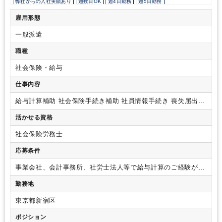
弊社からの入社実績あり
週数日OK
週4日勤務
週5日勤務
時短勤務の相談OK
勤務開始時間の相談OK
勤務終了時間の相談OK
朝遅め
雇用形態
10時以降出社OK
定時早め
フルタイム
時短OK
1日7時間未満勤務OK
一般派遣
残業なし
駅から徒歩5分以内
駅直結
オフィスカジュアルOK
オフィスが禁煙
派遣スタッフ活躍中
ルーティンワークがメイン
職種
社内システム等のOJT
業務手順等のOJT
土日祝休み
英語力不要
社会保険・給与
仕事内容
給与計算補助
社会保険手続き補助
社員情報手続き
喪失届出発
送、書類作成
その他付随する業務等
活かせる資格
社会保険労務士
応募条件
事業会社、会計事務所、社労士法人等で給与計算のご経験があ
る方
勤務地
東京都新宿区
ポジション