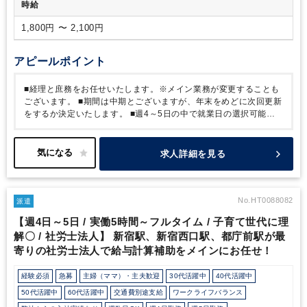
時給
1,800円 〜 2,100円
アピールポイント
■経理と庶務をお任せいたします。※メイン業務が変更することも
ございます。
■期間は中期とございますが、年末をめどに次回更新
をするか決定いたします。
■週4～5日の中で就業日の選択可能で
す
■勤務時間は、開始9:00もしくは10:00/終了は17:00～18:00に
て時短可能です。
※実働1日6時間～8時間の中で選択できま
す！
■残業はなく、出社前提となります。
■お時給はスキル等に応
求人詳細を見る
じて変動いたします。
■東京駅/大手町駅直結です。
No.HT0088082
派遣
【週4日～5日 / 実働5時間～フルタイム / 子育て世代に理
解〇 / 社労士法人】 新宿駅、新宿西口駅、都庁前駅が最
寄りの社労士法人で給与計算補助をメインにお任せ！
経験必須
急募
主婦（ママ）・主夫歓迎
30代活躍中
40代活躍中
50代活躍中
60代活躍中
交通費別途支給
ワークライフバランス