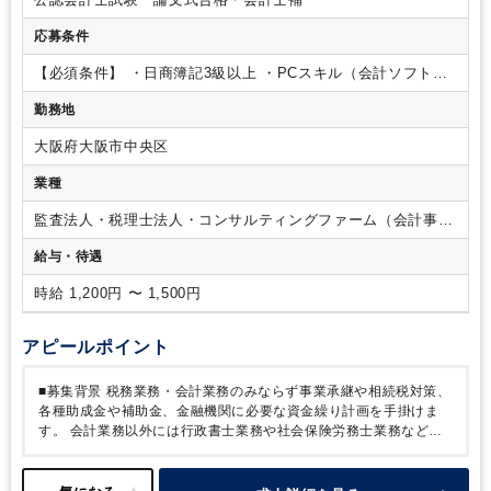
預金帳簿等を預かり仕訳入力し、PL(損益計算書)・BS(貸借対
照表)を作成
・年末調整や給与計算
スキルに応じて下記業務も
応募条件
お任せいたします。
【顧客訪問業務】
・巡回監査
・決算業務
・月次報告
■組織構成
・全従業員 16名
∟女性 10名
∟パー
【必須条件】
・日商簿記3級以上
・PCスキル（会計ソフト、
ト 4名
ワード、エクセル、インターネット、メール）
【歓迎条件】
勤務地
・会計事務所での勤務経験2年以上
・税理士、税理士科目合格
者、社労士
大阪府大阪市中央区
業種
監査法人・税理士法人・コンサルティングファーム（会計事務
所）
給与・待遇
時給 1,200円 〜 1,500円
アピールポイント
■募集背景
税務業務・会計業務のみならず事業承継や相続税対策、
各種助成金や補助金、金融機関に必要な資金繰り計画を手掛けま
す。
会計業務以外には行政書士業務や社会保険労務士業務など幅
広いニーズに対応をし、「経営者を守る」という視点にたったアド
バイスをモットーにしている事務所です。
今回は事業拡大・組織
強化のための増員募集です。
■事務所の特徴
・先代から通算すれ