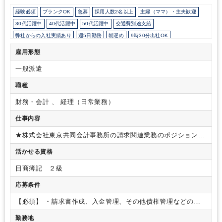
経験必須
ブランクOK
急募
採用人数2名以上
主婦（ママ）・主夫歓迎
30代活躍中
40代活躍中
50代活躍中
交通費別途支給
弊社からの入社実績あり
週5日勤務
朝遅め
9時30分出社OK
残業20時間以上
扶養控除内
駅から徒歩5分以内
駅直結
雇用形態
ドリンクサービスあり
オフィスが分煙
派遣スタッフ活躍中
一般派遣
ルーティンワークがメイン
社内システム等のOJT
業務手順等のOJT
土日祝休み
英語力不要
職種
財務・会計 、 経理（日常業務）
仕事内容
★株式会社東京共同会計事務所の請求関連業務のポジションで
す。
弊所の経理は、個人会計事務所の経理（個人経理）、株
活かせる資格
式会社東京共同会計事務所の経理（KK TKAO経理）、その他
グループ子会社の経理（グループ経理）の大きく3つに分かれ
日商簿記 ２級
ています。
財務経理チーム請求ラインのスタッフ欠員の為、
新たに1名の経理スタッフを募集いたします。
■依頼予定の経
応募条件
理業務
①請求書作成・発送・承認
②入金引当・二次
レビュー
③報酬に係る契約書現物管理 および 契約内
【必須】
・請求書作成、入金管理、その他債権管理などの営
容登録・承認
④未回収債権管理
⑤その他債権債務管
業事務や経理事務経験のある方
・Excelの扱いに慣れている方
勤務地
理（立替金データ転記含む）
⑥小口現物払出対応（現
（日常業務でExcelを頻繁に使用していた方）
・フロントとの