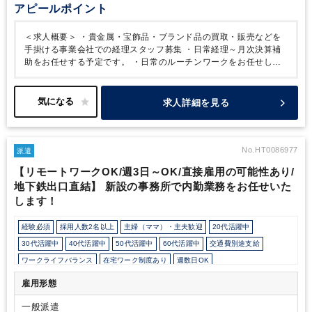
アピールポイント
＜求人概要＞
・貴金属・宝飾品・ブランド品の買取・販売などを
手掛ける事業会社での経理スタッフ募集
・日常経理～月次決算補
助をお任せする予定です。
・日常のルーチンワークをお任せしま
す
＜就業条件＞
・正社員採用までの期間限定(３カ月程) ※状況
に応じて延長する場合がございます。
・出社勤務前提（９：００
～１８：００のフルタイム想定です）
・残業５時間程度
求人詳細を見る
No.HT0086977
派遣
【リモートワークOK/週3日～OK/直接雇用の可能性あり/
地下鉄出口直結】 新設の事務所で内勤業務をお任せいた
します！
経験必須
採用人数2名以上
主婦（ママ）・主夫歓迎
20代活躍中
30代活躍中
40代活躍中
50代活躍中
60代活躍中
交通費別途支給
ワークライフバランス
在宅ワーク制度あり
週数日OK
週数日OK（出勤日数相談可能）
週3日からOK
週4日勤務
週5日勤務
雇用形態
時短勤務の相談OK
勤務開始時間の相談OK
勤務終了時間の相談OK
朝遅め
一般派遣
10時以降出社OK
定時早め
16時以前退社OK
フルタイム
9時30分出社OK