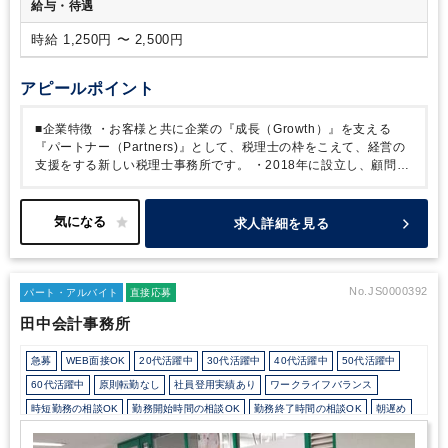
給与・待遇
時給 1,250円 〜 2,500円
アピールポイント
■企業特徴
・お客様と共に企業の『成長（Growth）』を支える
『パートナー（Partners)』として、税理士の枠をこえて、経営の
支援をする新しい税理士事務所です。
・2018年に設立し、顧問数
は500社に及びます。業務のIT化を進め、紙業務を減らすことで業
務を限りなく効率化しております。クライアント数は年々伸びてお
り、今年度はM&A部門、来年度は企業再生部門など事業拡大に伴
求人詳細を見る
う増員募集となります。
・クライアントは現在500社、スポット
案件を入れると700社～800社近く、業種業界は様々になります。
あらゆるクライアントの課題を解決していくべく、単に税務業務だ
けでなく、例えば、クライアント同士を繋げたり、優秀な経営者の
No.JS0000392
パート・アルバイト
直接応募
人脈作りをサポートしたりと、あくまでもクライアントと一緒に成
田中会計事務所
長していこうという「成長支援」を掲げております。
そういった
実績もあり、クライアントは年々増加、ほとんどがリファラルでの
急募
WEB面接OK
20代活躍中
30代活躍中
40代活躍中
50代活躍中
増加となっており、成長中の税理士法人です。
60代活躍中
原則転勤なし
社員登用実績あり
ワークライフバランス
時短勤務の相談OK
勤務開始時間の相談OK
勤務終了時間の相談OK
朝遅め
10時以降出社OK
定時早め
16時以前退社OK
フルタイム
時短OK