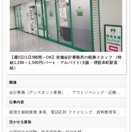
1日7時間未満勤務OK
9時30分出社OK
駅から徒歩5分以内
駅直結
休憩室あり
社内システム等のOJT
業務手順等のOJT
土日祝休み
完全週休2日制
EXCELのスキルが活かせる
弥生会計
freee
【週5日/1日5時間～OK】老舗会計事務所の税務スタッフ （時
給1,200～1,500円/パート・アルバイト/大阪・堺筋本町駅直
結）
職種
会計事務（アシスタント業務） 、 アウトソーシング・記帳代
行 、 法人税・顧問業務（税務）
仕事内容
税理士補助業務
来客、電話応対
ファイリング、資料整理等
【具体的には】
・税理士補助業務一般(法人税、所得税、消費
活かせる資格
税、資産税等の税務申告書作成補助等)
・記帳代行業務(月次帳
票作成等)
・総勘定元帳の作成
・顧問先から領収書・出納帳・
公認会計士試験 論文式合格・会計士補