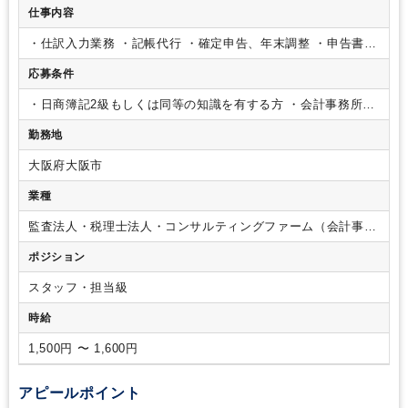
仕事内容
経理主担当
社内システム等のOJT
業務手順等のOJT
土日祝休み
完全週休2日制
EXCELのスキルが活かせる
英語力不要
・仕訳入力業務
・記帳代行
・確定申告、年末調整
・申告書作
成補助
・給与計算、社会保険・労働保険手続業務等
※スキル
応募条件
に合わせて充実した研修を用意。社外の研修にも積極的に参加
して頂きます。
・日商簿記2級もしくは同等の知識を有する方
・会計事務所に
て実務経験のある方
【歓迎条件】
・税理士登録可能or税理士
勤務地
を目指されている方
・内勤業務希望の方
大阪府大阪市
業種
監査法人・税理士法人・コンサルティングファーム（会計事務
所）
ポジション
スタッフ・担当級
時給
1,500円 〜 1,600円
アピールポイント