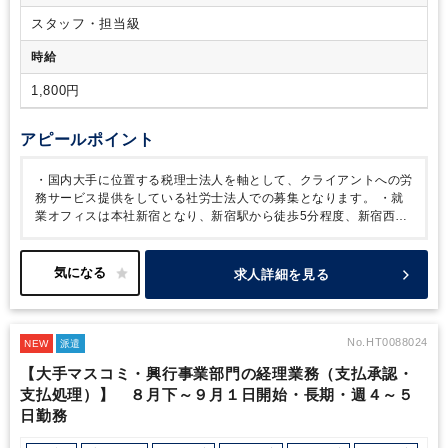
スタッフ・担当級
時給
1,800円
アピールポイント
・国内大手に位置する税理士法人を軸として、クライアントへの労
務サービス提供をしている社労士法人での募集となります。
・就
業オフィスは本社新宿となり、新宿駅から徒歩5分程度、新宿西口
駅から徒歩6分、都庁前駅から徒歩2分とアクセス良好です。それ
ぞれ地下から歩けて、雨の日でも濡れずに通勤出来ます。
・お任
せしたい業務としては、給与計算補助、社会保険手続き補助、その
求人詳細を見る
他労務業務補助をお任せしたいと考えております。
・社内には子
育て中の方々も多く在籍しており、お子様の体調不良やイベント等
でお休みも柔軟にご対応いただける法人です。
・働き方は週4～5
日、実働5時間～フルタイムと調整可能です！ まずは働き方から
No.HT0088024
NEW
派遣
ご相談ください！
・給与ソフトは給与奉行とオフィスケーション
【大手マスコミ・興行事業部門の経理業務（支払承認・
がメインとなります。
支払処理）】 ８月下～９月１日開始・長期・週４～５
日勤務