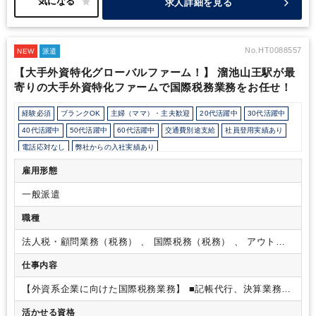
求人詳細を見る
ば５０年以上の会計事務所であり、幅広い業種のクライアントを持
っています。
・４０年以上の歴史ある異業種交流団体の事務局を
運営しているため、様々な業種の経営者層や財界・政界の方々と交
流することができ、高度な知見と人脈の幅が広がります。
・任さ
No.HT0088557
NEW
派遣
れた仕事については比較的裁量がありますので、自分のスキルを発
【大手外資特化グローバルファーム！】 溜池山王駅が最
揮できる環境があります。
・社会保険労務士事務所、行政書士事
寄りの大手外資特化ファームで国際税務業務をお任せ！
務所を併設しており、幅広い業務をワンストップで対応可能です。
また、弁護士、司法書士、経営コンサルティング会社などと提携
し、プロフェッショナル集団のネットワークを構築しており、あら
経験必須
ブランクOK
主婦（ママ）・主夫歓迎
20代活躍中
30代活躍中
ゆる経営課題にも対応することができます。
40代活躍中
50代活躍中
60代活躍中
交通費別途支給
社員登用実績あり
電話応対なし
弊社からの入社実績あり
会計士/税理士試験受験生歓迎（仕事をしながら勉強できます）
週5日勤務
雇用形態
フルタイム
駅から徒歩5分以内
駅直結
業界大手企業
外資系企業
一般派遣
ベンチャー企業
オフィスカジュアルOK
カジュアル（デニム）OK
休憩室あり
パーテーション区切りあり
オフィスが禁煙
職種
外国人がいるグローバルなオフィス
派遣スタッフ活躍中
経理主担当
法人税・顧問業務（税務） 、 国際税務（税務） 、 アウトソ
ルーティンワークがメイン
社内システム等のOJT
業務手順等のOJT
ーシング・記帳代行
仕事内容
業界知識・専門用語等のOJT
完全週休2日制
EXCELのスキルが活かせる
英語力を活かす
【外資系企業に向けた国際税務業務】
■記帳代行、決算業務
■
税務申告書作成または作成補助
■レポーティング
■ストックオ
活かせる資格
プションの調整
■各種税務アドバイザリー業務（国内税務及び