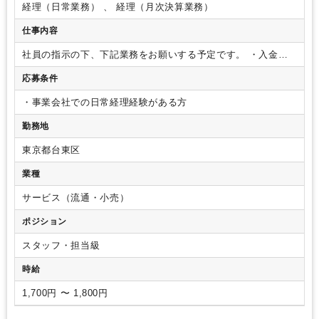
経理（日常業務） 、 経理（月次決算業務）
仕事内容
社員の指示の下、下記業務をお願いする予定です。
・入金消
込
・支払業務
・仕訳計上
・基幹システムのデータチェック
応募条件
・預金チェック
・月次決算補助業務
・事業会社での日常経理経験がある方
勤務地
東京都台東区
業種
サービス（流通・小売）
ポジション
スタッフ・担当級
時給
1,700円 〜 1,800円