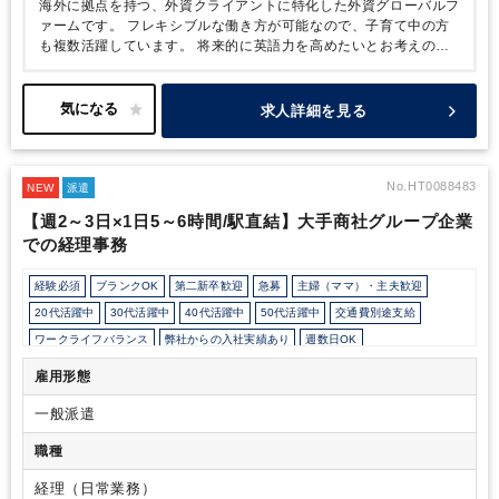
海外に拠点を持つ、外資クライアントに特化した外資グローバルフ
ァームです。
フレキシブルな働き方が可能なので、子育て中の方
も複数活躍しています。
将来的に英語力を高めたいとお考えの税
理士または科目合格者の方にお勧めの求人です。
また、国際税務
を学んでいきたいという意欲がある方も大歓迎です！
時給は1,900
円からご経験、ご希望に応じて判断致します。
正社員化をお考え
求人詳細を見る
の方はその旨をお伝え下さい。実績も複数ございます。
No.HT0088483
NEW
派遣
【週2～3日×1日5～6時間/駅直結】大手商社グループ企業
での経理事務
経験必須
ブランクOK
第二新卒歓迎
急募
主婦（ママ）・主夫歓迎
20代活躍中
30代活躍中
40代活躍中
50代活躍中
交通費別途支給
ワークライフバランス
弊社からの入社実績あり
週数日OK
週数日OK（出勤日数相談可能）
週2日からOK
週3日からOK
雇用形態
時短勤務の相談OK
勤務開始時間の相談OK
勤務終了時間の相談OK
朝遅め
一般派遣
10時以降出社OK
定時早め
16時以前退社OK
時短OK
1日7時間未満勤務OK
9時30分出社OK
残業少なめ
残業月10時間未満
職種
扶養控除内
駅から徒歩5分以内
駅直結
オフィスカジュアルOK
経理（日常業務）