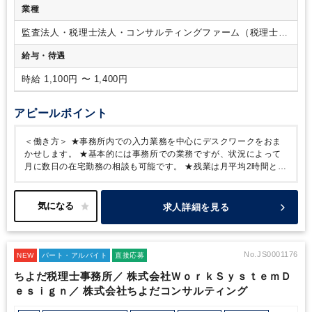
業種
監査法人・税理士法人・コンサルティングファーム（税理士法
人）
給与・待遇
時給 1,100円 〜 1,400円
アピールポイント
＜働き方＞
★事務所内での入力業務を中心にデスクワークをおま
かせします。
★基本的には事務所での業務ですが、状況によって
月に数日の在宅勤務の相談も可能です。
★残業は月平均2時間と少
なく、プライベートとのバランスを取りながらご就業できる環境で
す。
求人詳細を見る
No.JS0001176
NEW
パート・アルバイト
直接応募
ちよだ税理士事務所／ 株式会社ＷｏｒｋＳｙｓｔｅｍＤ
ｅｓｉｇｎ／ 株式会社ちよだコンサルティング