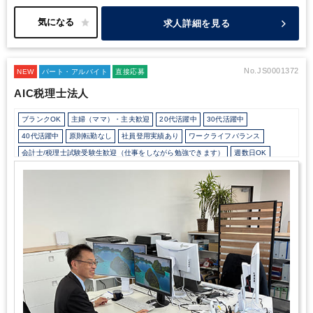
います。
【求人の特徴】
・お子様のお迎え等、時短勤務をご希望
の場合はご相談ください。
・パート社員でのご就業開始となりま
求人詳細を見る
すが、ご就業の状況によっては正社員登用の可能性あり！
・自転
車での通勤可能（自転車通勤手当あり）
No.JS0001372
NEW
パート・アルバイト
直接応募
AIC税理士法人
ブランクOK
主婦（ママ）・主夫歓迎
20代活躍中
30代活躍中
40代活躍中
原則転勤なし
社員登用実績あり
ワークライフバランス
会計士/税理士試験受験生歓迎（仕事をしながら勉強できます）
週数日OK
週数日OK（曜日固定）
週4日勤務
週5日勤務
勤務開始時間の相談OK
勤務終了時間の相談OK
朝遅め
定時早め
時短OK
9時30分出社OK
残業なし
残業少なめ
残業月10時間未満
土日祝休み
平日休みあり
完全週休2日制
英語力不要
弥生会計
TKC