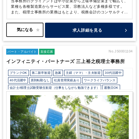
当事務所のクライアントは中小企業から上場準備企業まで幅広く、
業種も各種製造業からサービス業、宗教法人など多種多様です。
また、税理士事務所の業務はもとより、税務会計のコンサルティン
グや
BPO事業にも力を入れています。
企業の各ステージごとに発
生するさまざまな業務を経験できるため、
スキルアップにはうっ
てつけの環境です。
業務の効率化や新たなサービスのアイデアを
求人詳細を見る
いただければ
すぐにでも検討するような企業文化があります。
あ
なたの思い描くキャリアをぜひ当事務所で実現してください！
No.JS0001104
パート・アルバイト
直接応募
インフィニティ・パートナーズ 三上裕之税理士事務所
ブランクOK
第二新卒歓迎
急募
主婦（ママ）・主夫歓迎
30代活躍中
40代活躍中
原則転勤なし
社員登用実績あり
ワークライフバランス
会計士/税理士試験受験生歓迎（仕事をしながら勉強できます）
週数日OK
週数日OK（出勤日数相談可能）
週3日からOK
週4日勤務
週5日勤務
時短勤務の相談OK
勤務開始時間の相談OK
勤務終了時間の相談OK
朝遅め
10時以降出社OK
定時早め
16時以前退社OK
フルタイム
1日5時間以内でもOK
時短OK
1日7時間未満勤務OK
9時30分出社OK
残業なし
残業少なめ
残業月10時間未満
残業20時間未満
駅から徒歩5分以内
オフィスカジュアルOK
ドリンクサービスあり