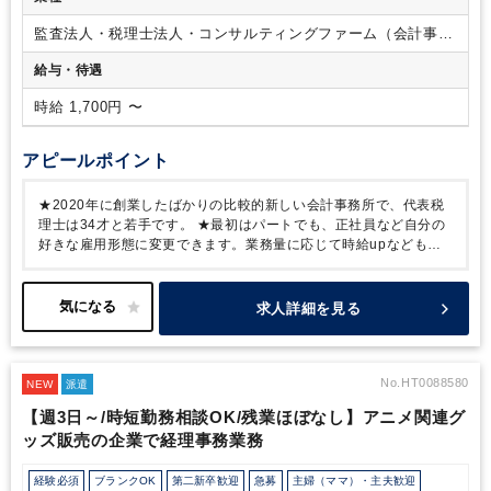
監査法人・税理士法人・コンサルティングファーム（会計事務
所）
給与・待遇
時給 1,700円 〜
アピールポイント
★2020年に創業したばかりの比較的新しい会計事務所で、代表税
理士は34才と若手です。
★最初はパートでも、正社員など自分の
好きな雇用形態に変更できます。業務量に応じて時給upなども柔
軟に対応可。
★完全在宅OK！自宅で効率よく、通勤の手間を省い
て効率よく働けます！
★しっかりサポート。作業中に不明点があ
った場合は遠慮なくご連絡ください。対面もしくはZoomももちろ
求人詳細を見る
んOKですし、顔出しは面倒という方はチャット／LINE／電話も
OKです！
短時間でも損なくしっかり収入を得られます◎
No.HT0088580
NEW
派遣
【週3日～/時短勤務相談OK/残業ほぼなし】アニメ関連グ
ッズ販売の企業で経理事務業務
経験必須
ブランクOK
第二新卒歓迎
急募
主婦（ママ）・主夫歓迎