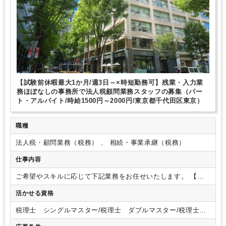
パーテーション区切りあり
少人数の職場（所属部門の人数3人以下）
研修・資格取得支援
教育環境が充実
社内システム等のOJT
業務手順等のOJT
土日祝休み
弥生会計
freee
e-Tax
【試験前休暇最大1か月/週3日～×時短勤務可】残業・入力業
務ほぼなしの事務所で法人税顧問業務スタッフの募集（パー
ト・アルバイト/時給1500円～2000円/東京都千代田区東京）
職種
法人税・顧問業務（税務） 、 相続・事業承継（税務）
仕事内容
ご希望やスキルに応じて下記業務をお任せいたします。
【具
体的な業務内容】
・法人税申告書作成業務（上場子会社、中
活かせる資格
小中堅会社）
・四半期決算、未払税金計算業務（上場子会
社）・・・希望に応じて
・法人顧問業務
・事業承継コンサル
税理士 シングルマスター/税理士 ダブルマスター/税理士試
ティング業務
・株価算定業務
・相続税申告業務 等
※基本的
験 １科目合格/税理士試験 ２科目合格/税理士試験 ３科目
に入力業務はございません。