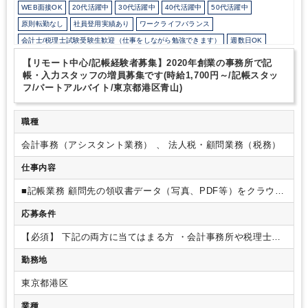
WEB面接OK
20代活躍中
30代活躍中
40代活躍中
50代活躍中
原則転勤なし
社員登用実績あり
ワークライフバランス
会計士/税理士試験受験生歓迎（仕事をしながら勉強できます）
週数日OK
週4日勤務
週5日勤務
時短勤務の相談OK
勤務開始時間の相談OK
【リモート中心/記帳経験者募集】2020年創業の事務所で記
勤務終了時間の相談OK
朝遅め
10時以降出社OK
定時早め
帳・入力スタッフの増員募集です(時給1,700円～/記帳スタッ
フ/パートアルバイト/東京都港区青山)
16時以前退社OK
フルタイム
1日5時間以内でもOK
時短OK
1日7時間未満勤務OK
残業少なめ
残業月10時間未満
駅から徒歩5分以内
職種
オフィスカジュアルOK
フリーアドレス
ルーティンワークがメイン
土日祝休み
完全週休2日制
弥生会計
freee
会計事務（アシスタント業務） 、 法人税・顧問業務（税務）
仕事内容
■記帳業務
顧問先の領収書データ（写真、PDF等）をクラウド
ツール上で共有、または紙面を郵送で転送します。
会計ソフ
応募条件
トへの記帳をお願いします。
その他、申告書作成業務もお願
いします。（報酬優遇）
モクモクと仕訳入力するのがメイン
【必須】 下記の両方に当てはまる方
・会計事務所や税理士法
ですがお客様への資料依頼や申告書の作成など、幅広い業務内
人での勤務経験2年以上
・会計ソフトの使用経験（弥生会計／
容になります。
勤務地
マネーフォワード／freee）
東京都港区
業種