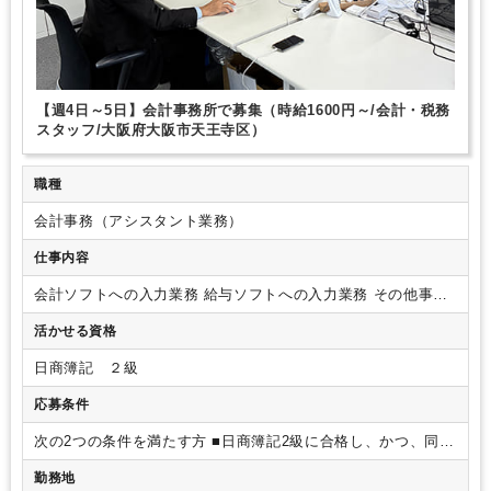
【週4日～5日】会計事務所で募集（時給1600円～/会計・税務
スタッフ/大阪府大阪市天王寺区）
職種
会計事務（アシスタント業務）
仕事内容
会計ソフトへの入力業務
給与ソフトへの入力業務
その他事務
所内総務、および税理士補助業務
活かせる資格
日商簿記 ２級
応募条件
次の2つの条件を満たす方
■日商簿記2級に合格し、かつ、同一
企業での就業経験2年以上
■普通運転免許所持者
※TKC会計シ
勤務地
ステム経験者歓迎