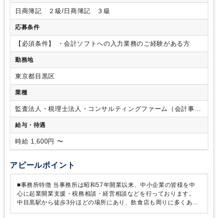
おります。
【組織構成】
所員4名：所長、社員2名、パート1
日商簿記 ２級/日商簿記 ３級
名
【ポイント】
・週2日、実働5時間程度でご就業いただける
方を募集しております。
・所長はとても気さくでお話しがし
応募条件
やすいので、ご相談事もしやすい雰囲気です。
・業務は必ず
社員が最終チェックをしますので、ご安心ください。
・クラ
【必須条件】
・会計ソフトへの入力業務のご経験がある方
イアントの業種は多岐に渡り、事務所全体で 50～60 社ほどご
勤務地
ざいます。
・服装はオフィスカジュアルです。
※トイレは男
女共同です。
※事務所はビルの 4 階にありますが、階段しか
東京都目黒区
ございませんのでご注意ください。
業種
監査法人・税理士法人・コンサルティングファーム（会計事務
所）
給与・待遇
時給 1,600円 〜
アピールポイント
■事務所特徴
当事務所は昭和57年開業以来、中小企業の皆様を中
心に起業開業支援・税務相談・経営相談などを行っております。
中目黒駅から徒歩3分ほどの場所にあり、飲食店も周りに多くある
立地の良い場所です。
落ち着いた環境の中で是非一緒にお仕事を