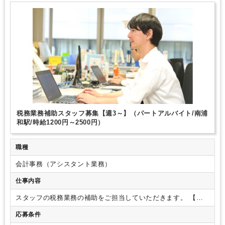
週数日OK（曜日固定）
週数日OK（出勤日数相談可能）
週3日からOK
週4日勤務
勤務開始時間の相談OK
勤務終了時間の相談OK
朝遅め
定時早め
1日7時間未満勤務OK
残業少なめ
残業月10時間未満
扶養控除内
駅から徒歩5分以内
オフィスカジュアルOK
ルーティンワークがメイン
研修・資格取得支援
社内システム等のOJT
業務手順等のOJT
土日祝休み
完全週休2日制
EXCELのスキルが活かせる
英語力不要
弥生会計
TKC
その他
税務業務補助スタッフ募集【週3～】（パートアルバイト/南浦
和駅/時給1200円～2500円）
職種
会計事務（アシスタント業務）
仕事内容
スタッフの税務業務の補助をご担当していただきます。
【具
体的な業務内容】
・税理士法人関与先の経理補助業務
・記帳
応募条件
代行（ＴＫＣ・弥生を使用）
・税務スタッフのアシスタント