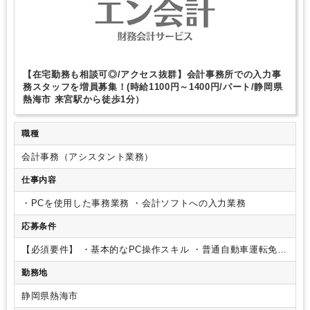
【在宅勤務も相談可◎/アクセス抜群】会計事務所での入力事
務スタッフを増員募集！(時給1100円～1400円/パート/静岡県
熱海市 来宮駅から徒歩1分）
職種
会計事務（アシスタント業務）
仕事内容
・PCを使用した事務業務
・会計ソフトへの入力業務
応募条件
【必須要件】
・基本的なPC操作スキル
・普通自動車運転免許
★年齢・学歴不問
★Ｕターン・Ｉターン・Jターン歓迎
└面
勤務地
接にお越しいただいた方は交通費の一部補助あり
静岡県熱海市