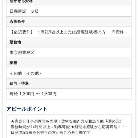
活かせる資格
（名刺管理・掃除） など
※電話応対はなく、コツコツ
と事務に集中できる環境です。
※お客様とは、チャットでや
日商簿記 ３級
り取りが発生する場合もあります。
応募条件
【必須要件】
・簿記3級以上または経理経験者の方
※資格が
あれば業務未経験OK
・Googleスプレッドシートなど基本的な
勤務地
PC操作が出来る方
【歓迎要件】
・営業事務の経験がある方
・会計ソフトの使用経験がある方
・給与計算の経験がある方
東京都豊島区
＜人物像＞
・意欲的に取り組める方
・業務の性質上、細かな
事に気づくことができる方
業種
その他（その他）
給与・待遇
時給 1,300円 〜 1,500円
アピールポイント
★家庭と仕事の両立を実現！柔軟な働き方が相談可能
└週の合計
勤務時間が14時間以上～勤務可能
★経理未経験から応募可能！
└
日商簿記3級をお持ちの方からご応募可能です