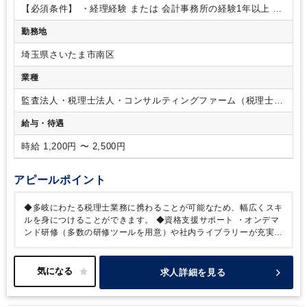
業務
【ポイント】
・経験やスキルを考慮し、お任せする業務
【必須条件】
・経理経験 または 会計事務所の経験1年以上
・
を決定いたします。
・税理士業務は多岐にわたるので、幅広
PCスキル（基本的な操作）
【歓迎条件】
・日商簿記3級以上
くスキルを身につけることができます。
【組織構成】
全体：
勤務地
・税理士試験科目合格者
45名（2024年2月現在）
就業場所：17名（社員8名、パート9
名 / 男性6名、女性11名）
埼玉県さいたま市南区
業種
監査法人・税理士法人・コンサルティングファーム（税理士法
人）
給与・待遇
時給 1,200円 〜 2,500円
アピールポイント
◆多岐にわたる税理士業務に携わることが可能なため、幅広くスキ
ルを身につけることができます。
◆資格支援サポート
・オンデマ
ンド研修（多数の研修ツールを用意）や社内ライブラリーが充実。
・フィナンシャルプランナー、税理士等の各種資格取得の応援をし
ています。
・税理士試験前の休みも取りやすく、勉強と仕事の両
立が可能な環境が整っています。
・税務の習熟度が分かる社外テ
求人詳細を見る
ストも提供しており、テストも利用しながら、自身に合った学習を
して頂けます。
◆長く働きやすい職場環境
・時短勤務・在宅勤務
が可能なためライフスタイルに合わせた働き方ができます。
・扶