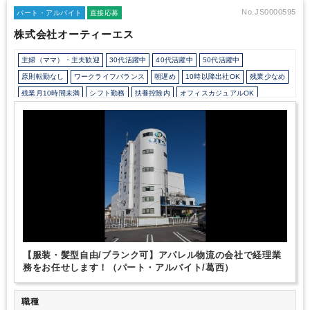
養範囲内での勤務や、学校行事や介護等による突発的な勤務日・勤
No.JS0000595
パート・アルバイト
直接応募
務時間の変更にも柔軟に対応しています。
・誕生日祝制度や毎年
株式会社オーティーエス
社内イベントがあります。
・健康優良企業(銀の認定)を取得して
おり、会社全体で社員の健康づくりに取り組み、会社の目標として
主婦（ママ）・主夫歓迎
30代活躍中
40代活躍中
50代活躍中
5年後の残業時間ゼロを目指しています。
原則転勤なし
ワークライフバランス
朝遅め
10時以降出社OK
残業少なめ
残業月10時間未満
シフト勤務
扶養控除内
オフィスカジュアルOK
バイク・自転車通勤OK
少人数の職場（所属部門の人数3人以下）
ルーティンワークがメイン
土日祝休み
完全週休2日制
EXCELのスキルが活かせる
PCA
【服装・髪型自由/ブランク可】アパレル物流の会社で経理業
務をお任せします！（パート・アルバイト/葛西）
職種