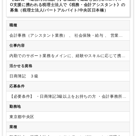
土日祝休み
平日休みあり
完全週休2日制
EXCELのスキルが活かせる
O支援に携われる税理士法人で《税務・会計アシスタント》の
弥生会計
freee
募集（税理士法人/パートアルバイト/中央区日本橋）
職種
会計事務（アシスタント業務） 、 社会保険・給与 、 営業事
務・一般事務
仕事内容
内勤でのサポート業務をメインに、経験やスキルに応じて携わ
っていただきます。
【具体的な業務内容】
・日々の記帳業務
活かせる資格
・書類整理・各種データ作成
・決算補助
・年末調整、給与計
算
・来客・電話対応などの庶務業務
【組織構成】
■全体30名
日商簿記 ３級
(男性20名/女性10名)
・経営管理本部：代表含む4名
・コンサ
ルティング(対クライアント)チーム：1チーム6～8名のチーム
応募条件
制 × 2チーム
・内勤チーム（募集ポジション）
∟20代～40代
【ポイント】
・代表は30代のため、考えが柔軟！新しいこと
【必要条件】
・日商簿記3級以上をお持ちの方
・会計事務所で
にも積極的に取り入れる方針です。
・代表のお人柄もお話し
のご就業経験がある方（弥生会計、マネーフォワード、freee
勤務地
やすく、事務所の雰囲気も穏やかです。仕事と休憩時間のメリ
等会計ソフトの仕様経験がある方）
【歓迎条件】
・基本的な
ハリがあり、ランチ等はメンバーと一緒に和気あいあいと行っ
PCスキル（Word／Excel）をお持ちの方
東京都中央区
ています。
・ITリテラシーも高く、ペーパーレスはあたりま
えのこと、お客様もIT業界に強みを持っています。
・勤務日
業種
数や勤務時間は週15時間を目安に、スキルやご経験をもとに柔