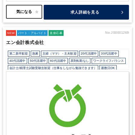
求人詳細を見る
No.JS0001269
NEW
パート・アルバイト
直接応募
エン会計株式会社
第二新卒歓迎
急募
主婦（ママ）・主夫歓迎
20代活躍中
30代活躍中
40代活躍中
50代活躍中
60代活躍中
原則転勤なし
ワークライフバランス
会計士/税理士試験受験生歓迎（仕事をしながら勉強できます）
週数日OK
週3日からOK
週4日勤務
週5日勤務
時短勤務の相談OK
勤務開始時間の相談OK
勤務終了時間の相談OK
朝遅め
定時早め
フルタイム
1日5時間以内でもOK
時短OK
1日7時間未満勤務OK
残業なし
残業少なめ
残業月10時間未満
駅から徒歩5分以内
自動車通勤OK
オフィスカジュアルOK
バイク・自転車通勤OK
少人数の職場（所属部門の人数3人以下）
ルーティンワークがメイン
土日祝休み
完全週休2日制
EXCELのスキルが活かせる
弥生会計
その他