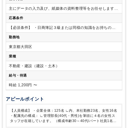
主にデータの入力及び、紙媒体の資料整理等をお任せします。
具体的には下記の業務をお任せいたします。
※業務割合 総
応募条件
務・庶務業務：経理補助業務＝６：４
データの入力に伴い、
PCA会計ソフト及びExcel(四則演算レベル)をご使用いただき
【必須条件】
・日商簿記３級または同様の知識をお持ちの方
ます。
【総務・庶務業務】
○窓口支払準備
○郵便仕分け
○電話
・ＰＣ（ワード・エクセル・メール等）基本操作できる方
・
応対
○ファイリング
〇データ入力 等
【経理補助業務】
○月
勤務地
Excel(四則演算レベル)を使用できる方
【歓迎条件】
・経理総
末支払関連業務（請求書チェック）
〇小口現金伝票起票 等
務事務経験者優遇
東京都大田区
業種
不動産・建設（建設・土木）
給与・待遇
時給 1,200円 〜
アピールポイント
【人員構成】
・企業全体：125名
∟内、本社勤務23名、女性16名
・配属先の構成：
∟管理部長(40代・男性)を筆頭に４名の女性ス
タッフが在籍しています。
（構成年齢30～40代/パート社員1名）
わからないことがありましたら、30代後半の女性が教えてくださ