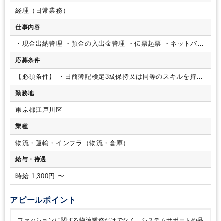
経理（日常業務）
仕事内容
・現金出納管理
・預金の入出金管理
・伝票起票
・ネットバン
キングからのお振り込み
・月次取りまとめ資料の作成
・銀行
応募条件
にて両替
・電話対応 等
【必須条件】
・日商簿記検定3級保持又は同等のスキルを持っ
ている方
・経理実務経験3年以上
・Excelスキルのある方
【歓
勤務地
迎条件】
・普通運転免許
東京都江戸川区
業種
物流・運輸・インフラ（物流・倉庫）
給与・待遇
時給 1,300円 〜
アピールポイント
ファッションに関する物流業務だけでなく、システムサポートや品