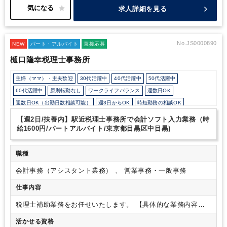
近くにお店もたくさんあります。
・社内研修も度々行ってお
務、時短勤務も可能ですのでお気軽にご相談ください。
沢山のご
求人詳細を見る
り、勉強する環境が整っています。
応募お待ちしております。
No.JS0000890
NEW
パート・アルバイト
直接応募
樋口隆幸税理士事務所
主婦（ママ）・主夫歓迎
30代活躍中
40代活躍中
50代活躍中
60代活躍中
原則転勤なし
ワークライフバランス
週数日OK
週数日OK（出勤日数相談可能）
週3日からOK
時短勤務の相談OK
勤務開始時間の相談OK
勤務終了時間の相談OK
朝遅め
10時以降出社OK
【週2日/扶養内】駅近税理士事務所で会計ソフト入力業務（時
定時早め
16時以前退社OK
1日5時間以内でもOK
1日7時間未満勤務OK
給1600円/パートアルバイト/東京都目黒区中目黒)
残業少なめ
残業月10時間未満
残業20時間未満
扶養控除内
オフィスカジュアルOK
少人数の職場（所属部門の人数3人以下）
職種
ルーティンワークがメイン
社内システム等のOJT
業務手順等のOJT
会計事務（アシスタント業務） 、 営業事務・一般事務
業界知識・専門用語等のOJT
土日祝休み
英語力不要
ミロク
仕事内容
税理士補助業務をお任せいたします。
【具体的な業務内容】
・仕訳入力
・電話取次
・来客時のお茶出し
・身の回りの掃除
活かせる資格
（トイレ掃除も含む）
※掃除は所員同士で臨機応変に行って