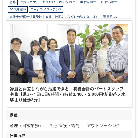
急募
主婦（ママ）・主夫歓迎
20代活躍中
30代活躍中
40代活躍中
50代活躍中
ワークライフバランス
会計士/税理士試験受験生歓迎（仕事をしながら勉強できます）
週数日OK
週3日からOK
週4日勤務
時短勤務の相談OK
勤務開始時間の相談OK
勤務終了時間の相談OK
朝遅め
定時早め
時短OK
9時30分出社OK
残業少なめ
残業月10時間未満
駅から徒歩5分以内
少人数の職場（所属部門の人数3人以下）
土日祝休み
完全週休2日制
EXCELのスキルが活かせる
弥生会計
PCA
財務応援
その他
家庭と両立しながら活躍できる！税務会計のパートスタッフ
募集【週3～4日/1日6時間～/時給1,400～2,000円/新御茶ノ水
駅より徒歩2分】
職種
経理（日常業務） 、 社会保険・給与 、 アウトソーシング・
記帳代行
仕事内容