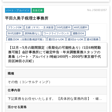
にも携わることができます。
・クライアントの自計化率は100%
であるため、基本的に入力業務はなく業務のスキルアップを目指せ
る環境でございます。
■働き方
・週3日～×時短勤務のご相談がで
No.JS0001057
パート・アルバイト
直接応募
きます。税理士を目指されている方は試験前に約1か月休むことも
平田久美子税理士事務所
可能です！
・アルバイトとしてご就業後、1年程で正社員として切
り替わった方の実績もございます。
・入力業務がほとんどないこ
ブランクOK
主婦（ママ）・主夫歓迎
30代活躍中
40代活躍中
とと、代表がBig4出身でBig4時代の業務フローをベースにフォー
マットで統一されていることから、繁忙期であっても17：30には
50代活躍中
原則転勤なし
ワークライフバランス
週数日OK
帰社される方がほとんどです。
・将来的には10社程お任せする予
週数日OK（出勤日数相談可能）
週2日からOK
週3日からOK
週4日勤務
定ではございますが、入力業務はないため難しく考える必要はござ
週5日勤務
時短勤務の相談OK
勤務開始時間の相談OK
いません。
■その他特徴
・代表は大手都市銀行や中堅・大手税理
【12月～5月の期間限定（長期化の可能性あり）/1日6時間勤
士法人を経験しており、財務・税務・ファイナンスサービスをワン
勤務終了時間の相談OK
朝遅め
10時以降出社OK
定時早め
務可能】会計事務所にて確定申告・年末調整業務スタッフの
ストップで提供できることが強みとなっております。
・所内には
募集（パート・アルバイト/時給1400円～2000円/東京都千代
1日7時間未満勤務OK
残業少なめ
残業月10時間未満
残業20時間未満
働きながら税理士合格されて登録待ちの方が複数名いらっしゃるほ
田区神田小川町）
教育環境が充実
業務手順等のOJT
業界知識・専門用語等のOJT
土日祝休み
か、科目合格者の方もいらっしゃいます。また、代表含めて子育て
世代の方も多くいらっしゃいます。ライフステージに合わせた働き
完全週休2日制
EXCELのスキルが活かせる
弥生会計
PCA
魔法陣
方を叶えられます！
・2021年1月にオフィスを丸の内仲通りに面
職種
したビルに移転しました。ビルの角部屋に位置しており、2面がガ
その他（コンサルティング）
ラス張りで日差しがよく入ります。窓からは皇居や四季折々の街路
樹、イルミネーションが見えることもございます。お昼時はキッチ
仕事内容
ンカーも来ます！
下記業務をお任せいたします。
【具体的な業務内容】
・確定
申告業務
・年末調整業務
※ご経験や期間によっては法人の入
活かせる資格
力業務～申告書作成業務や相続業務もお任せする可能性がござ