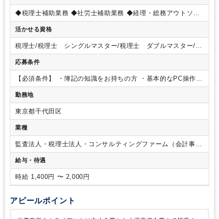
◆税理士補助業務
◆社労士補助業務
◆経理・総務アウトソー
シング
◆人事・給与計算アウトソーシング
◆各種コンサルテ
活かせる資格
ィング業務
◆所内、総務・庶務業務
【使用するソフト】
・
EPSON財務顧問R4
・弥生会計
・OBC、PCA など
上記ソフ
税理士/税理士 シングルマスター/税理士 ダブルマスター/税
トに使用経験がなくても
知識や経験がある方でしたら
すぐに
理士試験 １科目合格/税理士試験 ２科目合格/税理士試験
慣れていただけると思います。
応募条件
３科目合格/税理士試験 ４科目合格/日商簿記 １級/日商簿
記 ２級
【必須条件】
・簿記の知識をお持ちの方
・基本的なPC操作
∟Excel（一般的な関数が使える）
∟CVSデータのインポー
勤務地
ト・エクスポートができる
【歓迎条件】
・クラウドシステム
（会計、給与、経費精算等）の使用者経験者
・税理士事務
東京都千代田区
所、又は会計事務所勤務経験者（概ね１年以上）
業種
監査法人・税理士法人・コンサルティングファーム（会計事務
所）
給与・待遇
時給 1,400円 〜 2,000円
アピールポイント