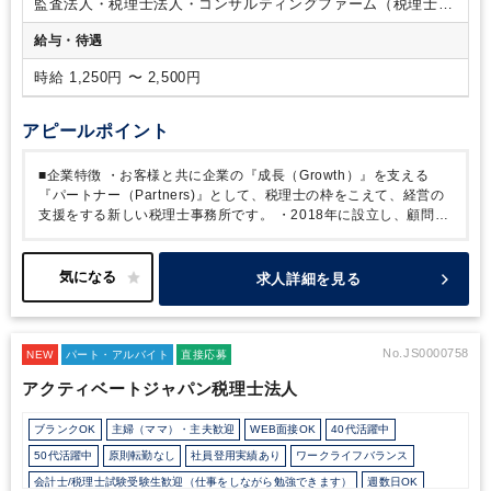
軟にご相談いただけます。
※在宅勤務制度
習熟度に合わせた
監査法人・税理士法人・コンサルティングファーム（税理士法
昇格試験をクリアのち、可能となります。
人）
給与・待遇
時給 1,250円 〜 2,500円
アピールポイント
■企業特徴
・お客様と共に企業の『成長（Growth）』を支える
『パートナー（Partners)』として、税理士の枠をこえて、経営の
支援をする新しい税理士事務所です。
・2018年に設立し、顧問数
は500社に及びます。業務のIT化を進め、紙業務を減らすことで業
務を限りなく効率化しております。クライアント数は年々伸びてお
り、今年度はM&A部門、来年度は企業再生部門など事業拡大に伴
求人詳細を見る
う増員募集となります。
・クライアントは現在500社、スポット
案件を入れると700社～800社近く、業種業界は様々になります。
あらゆるクライアントの課題を解決していくべく、単に税務業務だ
けでなく、例えば、クライアント同士を繋げたり、優秀な経営者の
No.JS0000758
NEW
パート・アルバイト
直接応募
人脈作りをサポートしたりと、あくまでもクライアントと一緒に成
アクティベートジャパン税理士法人
長していこうという「成長支援」を掲げております。
そういった
実績もあり、クライアントは年々増加、ほとんどがリファラルでの
ブランクOK
主婦（ママ）・主夫歓迎
WEB面接OK
40代活躍中
増加となっており、成長中の税理士法人です。
50代活躍中
原則転勤なし
社員登用実績あり
ワークライフバランス
会計士/税理士試験受験生歓迎（仕事をしながら勉強できます）
週数日OK