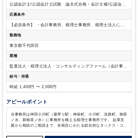
います。
【業務ポイント】
・法人クライアントは小売・飲食
公認会計士/公認会計士試験 論文式合格・会計士補/公認会計
を除いて、IT、卸、建設、公益法人等を幅広く、個人は不動産
士試験 短答式合格/税理士/税理士 シングルマスター/税理
が多い状況です。
・法人：約10件、個人：最大30件の 入力
応募条件
士 ダブルマスター/税理士試験 １科目合格/税理士試験 ２
～申告書の作成まで幅広い業務をお任せします。
・お客様と
科目合格/税理士試験 ３科目合格/税理士試験 ４科目合格/日
のやりとりは、基本郵送か来訪での対応になります。電話やメ
【必須条件】
・会計事務所、税理士事務所、税理士法人に
商簿記 １級/日商簿記 ２級
ールでのやりとりはお任せいたします。ただ、お客様とのメー
て、「確定申告」や「年末調整」 の経験をお持ちの方
勤務地
ルでのやりとりは、基本CCに代表を入れていただくので安心
です。
・巡回業務はすべて代表が行っておりますので、お任
東京都千代田区
せするのは内勤業務のみになります。
・法人担当は基本セッ
トで行いますし、個人は一人での担当になりますが、必ず代表
業種
または先輩社員がダブルチェックを行います。
・相続案件は
年間20～30件行っております。手を挙げれば携わることが可能
監査法人・税理士法人・コンサルティングファーム（会計事務
です！
・相続業務に関しては手伝っていただくことはありま
所）
給与・待遇
すが、お客様対応の責任はすべて代表が行うので、夜間や休日
の対応は一切ございません。
【就業期間について】
・2023年
時給 1,400円 〜 2,000円
12月～2024年5月を予定しています。
・開始日は2024年1月～
もご相談可能です。
【働き方について】
・2月1日～3月31日
は週3日以上の勤務をお願いしたいところですが、それ以外の
アピールポイント
期間は週2～3日でも可能です！
・パートや正社員の長期的な
就業も可能性がございます。
・勤務時間：開始時間は10時に
当事務所は神田小川町（最寄り駅：神保町、小川町、淡路町、御茶
なりますが、退社時間は17時などもご相談可能です。
・残業
ノ水、新御茶ノ水）に事務所を構える税理士事務所です。
起業支
を極力しないようにするため、コツコツ仕事ができる環境が整
援から相続のご相談まで、全税目にわたる総合的なタックス・コン
っています。
【職場環境】
・2022年11月～新築ビルに移転し
サルティングを提供しております。
今回は、期間限定枠で確定申
たため、綺麗なオフィスです◎ 駅からのアクセスも良好で、
告業務や年末調整業務をお任せするポジションです。
週数日勤