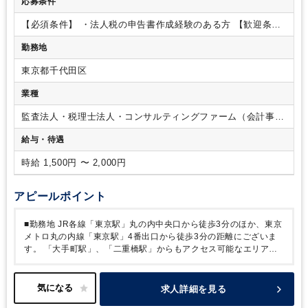
応募条件
合格/税理士試験 ４科目合格
【必須条件】
・法人税の申告書作成経験のある方
【歓迎条
件】
・税理士科目合格者
勤務地
東京都千代田区
業種
監査法人・税理士法人・コンサルティングファーム（会計事務
所）
給与・待遇
時給 1,500円 〜 2,000円
アピールポイント
■勤務地
JR各線「東京駅」丸の内中央口から徒歩3分のほか、東京
メトロ丸の内線「東京駅」4番出口から徒歩3分の距離にございま
す。
「大手町駅」、「二重橋駅」からもアクセス可能なエリアで
す！
■クライアント
・クライアントは上場会社及びその子会社も
多く、スタートアップからIPO準備会社・老舗企業まで多岐に渡り
ます。売上規模数十億円がクライアントのボリュームゾーンとなる
求人詳細を見る
ため、ご希望次第で四半期決算や事業承継業務、株価算定等の業務