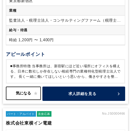
東京都新宿区
しやすい体制です。
業種
監査法人・税理士法人・コンサルティングファーム（税理士法
人）
給与・待遇
時給 1,200円 〜 1,400円
アピールポイント
■事務所特徴
当事務所は、新宿駅にほど近い場所にオフィスを構え
る、日本に数社しか存在しない相続専門の業種特化型税理士法人で
す。
長く一緒に働いてほしいという思いから、働きやすさを整え
ました。時短勤務や週数日勤務など、働き方は、あなたのプライベ
ートに合わせて調整します。
お子さまの体調不良や、学校行事で
のお休みも柔軟に対応できますよ。現在、子育て中の方も活躍して
求人詳細を見る
いますので、相談などしやすい環境もあります。
■入社後のイメー
ジ
入所後は、まずは先輩スタッフが業務の進め方をレクチャーい
たします。
システム化されている業務の為、相続税申告業務が未
経験の方でもご安心ください。
会計の実務経験や資格があれば難
No.JS0000466
パート・アルバイト
直接応募
しくありません。
わからないことがあれば何でも聞ける風潮で
株式会社東横イン電建
す。
プライベートもお仕事も頑張りたいあなたを、当事務所がし
っかりサポートします。
応募をお待ちしております！