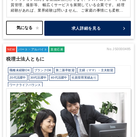
質管理、撮影等、
幅広くサービスを展開している企業です。
経理
経験があれば、業界経験は問いません。
ご家庭の事情にも柔軟に
対応してくださるので、プライベートと両立のしやすい環境です！
■組織構成
【全社】男性：3名 女性：7名
【部署】女性：3名
求人詳細を見る
No.JS0000485
NEW
パート・アルバイト
直接応募
税理士法人ともに
職種未経験OK
ブランクOK
第二新卒歓迎
主婦（ママ）・主夫歓迎
20代活躍中
30代活躍中
40代活躍中
社員登用実績あり
ワークライフバランス
会計士/税理士試験受験生歓迎（仕事をしながら勉強できます）
週数日OK
週2日からOK
時短勤務の相談OK
勤務開始時間の相談OK
勤務終了時間の相談OK
朝遅め
10時以降出社OK
定時早め
16時以前退社OK
1日5時間以内でもOK
時短OK
1日7時間未満勤務OK
9時30分出社OK
残業少なめ
残業月10時間未満
シフト勤務
扶養控除内
駅から徒歩5分以内
ベンチャー企業
オフィスカジュアルOK
フリーアドレス
Wワーク可能（副業禁止規定なし）
ルーティンワークがメイン