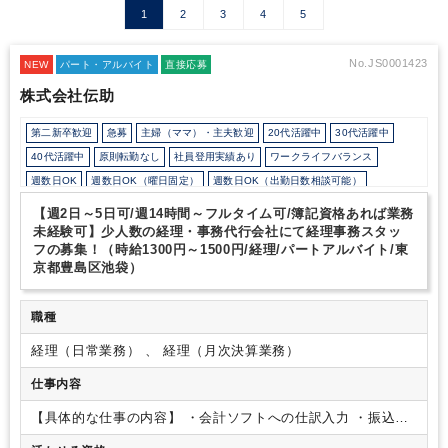
1
2
3
4
5
No.JS0001423
NEW
パート・アルバイト
直接応募
株式会社伝助
第二新卒歓迎
急募
主婦（ママ）・主夫歓迎
20代活躍中
30代活躍中
40代活躍中
原則転勤なし
社員登用実績あり
ワークライフバランス
週数日OK
週数日OK（曜日固定）
週数日OK（出勤日数相談可能）
週2日からOK
週3日からOK
週4日勤務
週5日勤務
月数日の勤務
【週2日～5日可/週14時間～フルタイム可/簿記資格あれば業務
時短勤務の相談OK
勤務開始時間の相談OK
勤務終了時間の相談OK
朝遅め
未経験可】少人数の経理・事務代行会社にて経理事務スタッ
フの募集！（時給1300円～1500円/経理/パートアルバイト/東
10時以降出社OK
定時早め
16時以前退社OK
フルタイム
京都豊島区池袋）
1日5時間以内でもOK
時短OK
1日7時間未満勤務OK
9時30分出社OK
残業少なめ
残業月10時間未満
扶養控除内
オフィスカジュアルOK
職種
派遣スタッフ活躍中
少人数の職場（所属部門の人数3人以下）
ルーティンワークがメイン
経理（日常業務） 、 経理（月次決算業務）
業務手順等のOJT
土日祝休み
平日休みあり
完全週休2日制
弥生会計
freee
PCA
仕事内容
【具体的な仕事の内容】
・会計ソフトへの仕訳入力
・振込作
業
・その他、経理・事務業務全般
・書類の整理
・社内総務