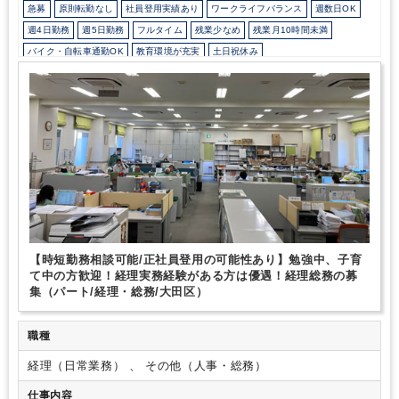
急募
原則転勤なし
社員登用実績あり
ワークライフバランス
週数日OK
週4日勤務
週5日勤務
フルタイム
残業少なめ
残業月10時間未満
バイク・自転車通勤OK
教育環境が充実
土日祝休み
EXCELのスキルが活かせる
英語力不要
PCA
【時短勤務相談可能/正社員登用の可能性あり】勉強中、子育
て中の方歓迎！経理実務経験がある方は優遇！経理総務の募
集（パート/経理・総務/大田区）
職種
経理（日常業務） 、 その他（人事・総務）
仕事内容