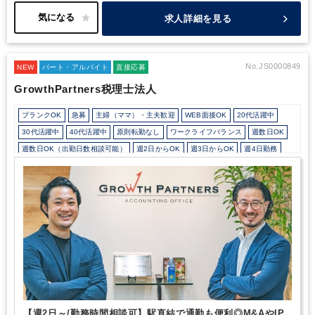
しませんか？
求人詳細を見る
No.JS0000849
NEW
パート・アルバイト
直接応募
GrowthPartners税理士法人
ブランクOK
急募
主婦（ママ）・主夫歓迎
WEB面接OK
20代活躍中
30代活躍中
40代活躍中
原則転勤なし
ワークライフバランス
週数日OK
週数日OK（出勤日数相談可能）
週2日からOK
週3日からOK
週4日勤務
週5日勤務
時短勤務の相談OK
勤務開始時間の相談OK
勤務終了時間の相談OK
朝遅め
10時以降出社OK
定時早め
16時以前退社OK
フルタイム
1日5時間以内でもOK
時短OK
1日7時間未満勤務OK
9時30分出社OK
残業なし
残業少なめ
残業月10時間未満
残業20時間未満
シフト勤務
扶養控除内
駅から徒歩5分以内
駅直結
自動車通勤OK
オフィスカジュアルOK
ドリンクサービスあり
フリーアドレス
Wワーク可能（副業禁止規定なし）
バイク・自転車通勤OK
ルーティンワークがメイン
教育環境が充実
社内システム等のOJT
業務手順等のOJT
業界知識・専門用語等のOJT
【週2日～/勤務時間相談可】駅直結で通勤も便利◎M&AやIP