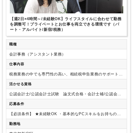
業務手順等のOJT
土日祝休み
平日休みあり
完全週休2日制
EXCELのスキルが活かせる
弥生会計
TKC
【週2日×4時間～/未経験OK】ライフスタイルに合わせて勤務
を調整可！プライベートとお仕事を両立できる環境です（パ
ート・アルバイト/新宿/税務）
職種
会計事務（アシスタント業務）
仕事内容
税務業務の中でも専門性の高い、相続税申告業務のサポートが
中心となります。
【具体的な業務内容】
・簡単なワード・エ
活かせる資格
クセル操作、ファイリング等
・お客様への提案・契約
・報告
書類の作成
・会計ソフトへの入力
・電話・来客対応
＜入社後
公認会計士/公認会計士試験 論文式合格・会計士補/公認会計
の流れ＞
入社後は、マニュアルとOJTで一からお教えしま
士試験 短答式合格/税理士/税理士 シングルマスター/税理
す。
これまでのご経験に合わせて、できる業務からお任せし
応募条件
士 ダブルマスター/税理士試験 １科目合格/税理士試験 ２
ていきます。
ご希望があれば、幅広い業務にチャレンジし、
科目合格/税理士試験 ３科目合格/税理士試験 ４科目合格/日
ご経験を積むこともできます。
＜お互いをサポートしあう体
【必須条件】
★未経験OK
・基本的なPCスキルをお持ちの方
商簿記 １級/日商簿記 ２級/日商簿記 ３級/司法書士/行政
制＞
万が一、急なお休みが必要になった際には、周りのメン
（Word、Excel）
└Excelは四則演算できればOKです。
【歓
書士/宅地建物取引主任者
勤務地
バーが業務を対応できるような仕組みづくりをしています。
迎要件】
・各種資格保持者、経験者は別途優遇いたします。
業務の割り振りをしっかり行っているため、お互いにフォロー
(条件応相談： 時給1400円～2000円)