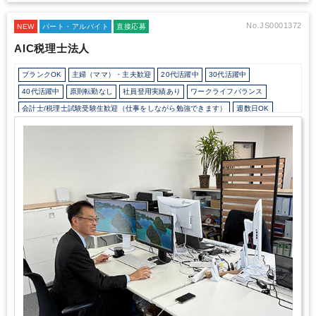
No.JS0001372
NEW
パート・アルバイト
直接応募
AIC税理士法人
ブランクOK
主婦（ママ）・主夫歓迎
20代活躍中
30代活躍中
40代活躍中
原則転勤なし
社員登用実績あり
ワークライフバランス
会計士/税理士試験受験生歓迎（仕事をしながら勉強できます）
週数日OK
週数日OK（曜日固定）
週4日勤務
週5日勤務
勤務開始時間の相談OK
勤務終了時間の相談OK
朝遅め
定時早め
時短OK
9時30分出社OK
残業なし
残業少なめ
残業月10時間未満
土日祝休み
平日休みあり
完全週休2日制
英語力不要
弥生会計
TKC