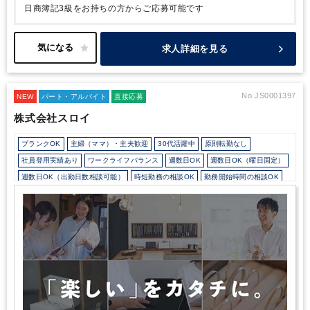
日商簿記3級をお持ちの方からご応募可能です
求人詳細を見る
No.JS0001397
NEW
パート・アルバイト
直接応募
株式会社スロイ
ブランクOK
主婦（ママ）・主夫歓迎
30代活躍中
原則転勤なし
社員登用実績あり
ワークライフバランス
週数日OK
週数日OK（曜日固定）
週数日OK（出勤日数相談可能）
時短勤務の相談OK
勤務開始時間の相談OK
勤務終了時間の相談OK
朝遅め
定時早め
シフト勤務
駅から徒歩5分以内
ベンチャー企業
ドリンクサービスあり
少人数の職場（所属部門の人数3人以下）
ルーティンワークがメイン
業務手順等のOJT