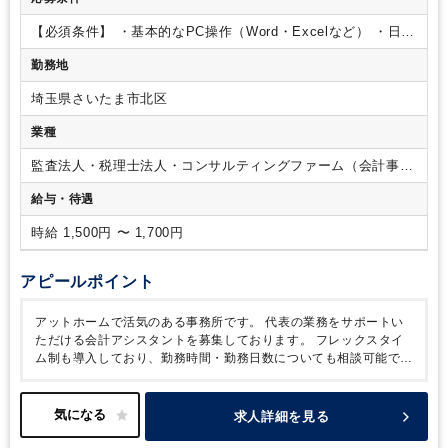
【必須条件】
・基本的なPC操作（Word・Excelなど）
・日商
簿記3級
【歓迎条件】
・会計事務所又は経理事務の実
勤務地
務経験
・日商簿記2級
埼玉県さいたま市北区
業種
監査法人・税理士法人・コンサルティングファーム（会計事務
所）
給与・待遇
時給 1,500円 〜 1,700円
アピールポイント
アットホームで活気のある事務所です。
代表の業務をサポートい
ただける会計アシスタントを募集しております。
フレックスタイ
ム制も導入しており、勤務時間・勤務日数についても相談可能です
◎
時短勤務など柔軟に対応させていただきますので、子育て・介
護との両立も叶いやすい環境です！
求人詳細を見る