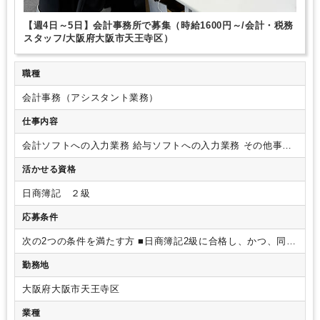
【週4日～5日】会計事務所で募集（時給1600円～/会計・税務
スタッフ/大阪府大阪市天王寺区）
職種
会計事務（アシスタント業務）
仕事内容
会計ソフトへの入力業務
給与ソフトへの入力業務
その他事務
所内総務、および税理士補助業務
活かせる資格
日商簿記 ２級
応募条件
次の2つの条件を満たす方
■日商簿記2級に合格し、かつ、同一
企業での就業経験2年以上
■普通運転免許所持者
※TKC会計シ
勤務地
ステム経験者歓迎
大阪府大阪市天王寺区
業種