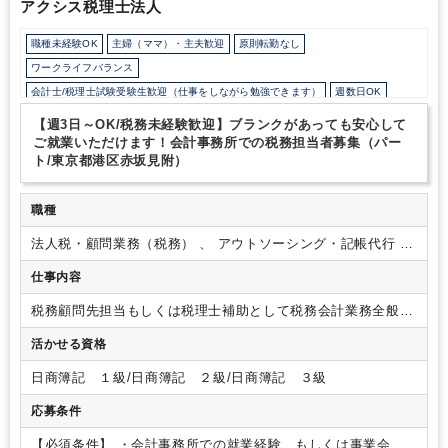
アクシス税理士法人
職種未経験OK
主婦（ママ）・主夫歓迎
原則転勤なし
ワークライフバランス
会計士/税理士試験受験生歓迎（仕事をしながら勉強できます）
週数日OK
週数日OK（曜日固定）
週3日からOK
時短勤務の相談OK
【週3日～OK/税務未経験歓迎】ブランクがあっても安心して
駅から徒歩5分以内
業務手順等のOJT
土日祝休み
ご就業いただけます！会計事務所での税務担当者募集（パー
ト/東京都港区赤坂見附）
EXCELのスキルが活かせる
弥生会計
ミロク
職種
法人税・顧問業務（税務） 、 アウトソーシング・記帳代行 、
会計事務（アシスタント業務）
仕事内容
税務顧問先担当もしくは税理士補助として税務会計業務全般に
携わっていただきます。
【具体的な業務内容】
・会計システ
活かせる資格
ムへの仕訳入力
・決算書・税務申告書の作成
・給与計算
・顧
問先訪問のサポート 等
※顧客割合（法人：個人＝8：2）
※
日商簿記 １級/日商簿記 ２級/日商簿記 ３級
顧客対応方法（対面、オンライン、電話、メール等）
【ポイ
ント】
・赤坂見附駅から徒歩2分とアクセスも良く、基本的に
応募条件
はノー残業ポリシーのため、税理士試験の勉強もしやすい環境
です。
・ブランクがある方でも、会計事務所や事業会社で経
【必須条件】
・会計事務所での就業経験、もしくは事業会社