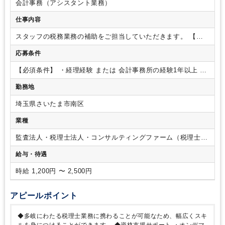
会計事務（アシスタント業務）
仕事内容
スタッフの税務業務の補助をご担当していただきます。
【具
体的な業務内容】
・税理士法人関与先の経理補助業務
・記帳
応募条件
代行（ＴＫＣ・弥生を使用）
・税務スタッフのアシスタント
業務
【ポイント】
・経験やスキルを考慮し、お任せする業務
【必須条件】
・経理経験 または 会計事務所の経験1年以上
・
を決定いたします。
・税理士業務は多岐にわたるので、幅広
PCスキル（基本的な操作）
【歓迎条件】
・日商簿記3級以上
くスキルを身につけることができます。
【組織構成】
全体：
勤務地
・税理士試験科目合格者
45名（2024年2月現在）
就業場所：17名（社員8名、パート9
名 / 男性6名、女性11名）
埼玉県さいたま市南区
業種
監査法人・税理士法人・コンサルティングファーム（税理士法
人）
給与・待遇
時給 1,200円 〜 2,500円
アピールポイント
◆多岐にわたる税理士業務に携わることが可能なため、幅広くスキ
ルを身につけることができます。
◆資格支援サポート
・オンデマ