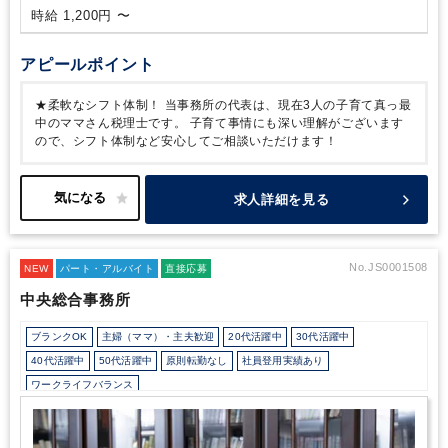
時給 1,200円 〜
アピールポイント
★柔軟なシフト体制！
当事務所の代表は、現在3人の子育て真っ最
中のママさん税理士です。
子育て事情にも深い理解がございます
ので、シフト体制など安心してご相談いただけます！
求人詳細を見る
No.JS0001508
NEW
パート・アルバイト
直接応募
中央総合事務所
ブランクOK
主婦（ママ）・主夫歓迎
20代活躍中
30代活躍中
40代活躍中
50代活躍中
原則転勤なし
社員登用実績あり
ワークライフバランス
会計士/税理士試験受験生歓迎（仕事をしながら勉強できます）
週数日OK
週数日OK（曜日固定）
週数日OK（出勤日数相談可能）
週3日からOK