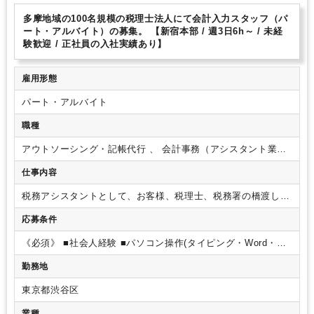
会計士/税理士試験受験生歓迎（仕事をしながら勉強できます）
週数日OK
多摩地域の100名規模の税理士法人にて会計入力スタッフ（パ
週数日OK（曜日固定）
週数日OK（出勤日数相談可能）
週3日からOK
ート・アルバイト）の募集。 【新宿本部 / 週3日6h～ / 未経
験歓迎 / 正社員の入社実績あり】
週4日勤務
週5日勤務
時短勤務の相談OK
勤務開始時間の相談OK
勤務終了時間の相談OK
朝遅め
定時早め
フルタイム
時短OK
雇用形態
1日7時間未満勤務OK
残業なし
駅から徒歩5分以内
オフィスが分煙
ルーティンワークがメイン
研修・資格取得支援
社内システム等のOJT
パート・アルバイト
土日祝休み
EXCELのスキルが活かせる
英語力不要
弥生会計
職種
アウトソーシング・記帳代行 、 会計事務（アシスタント業
務）
仕事内容
税務アシスタントとして、お客様、税理士、税務署の橋渡しと
なり、
適正な税理申告をサポートするお仕事です！
＜具体的
応募条件
な仕事内容＞
■お客様と電話・メールでのやりとり
■お客様か
らの資料回収
■会計入力・書類の作成
■スケジュール調整・進
《必須》
■社会人経験
■パソコン操作(タイピング・Word・
捗管理
■税理士や税務署とのやりとり
※ご経験や適性に合わ
Excel)スキル
《歓迎》
■税理士・会計事務所経験
■会計入力
せてお任せします！
勤務地
経験
■法人税申告書の作成経験
■弥生・達人・MFの会計ソフ
トの使用経験
■簿記資格(1級～3級)
■パソコン操作(タイピン
東京都渋谷区
グ・Word・Excel)スキル
業種