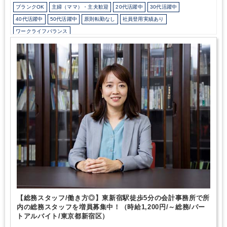
ブランクOK
主婦（ママ）・主夫歓迎
20代活躍中
30代活躍中
40代活躍中
50代活躍中
原則転勤なし
社員登用実績あり
ワークライフバランス
会計士/税理士試験受験生歓迎（仕事をしながら勉強できます）
週数日OK
週数日OK（曜日固定）
週数日OK（出勤日数相談可能）
週3日からOK
週4日勤務
週5日勤務
朝遅め
10時以降出社OK
フルタイム
駅から徒歩5分以内
オフィスカジュアルOK
少人数の職場（所属部門の人数3人以下）
ルーティンワークがメイン
土日祝休み
完全週休2日制
EXCELのスキルが活かせる
freee
TKC
【総務スタッフ/働き方◎】東新宿駅徒歩5分の会計事務所で所
内の総務スタッフを増員募集中！（時給1,200円/～総務/パー
トアルバイト/東京都新宿区）