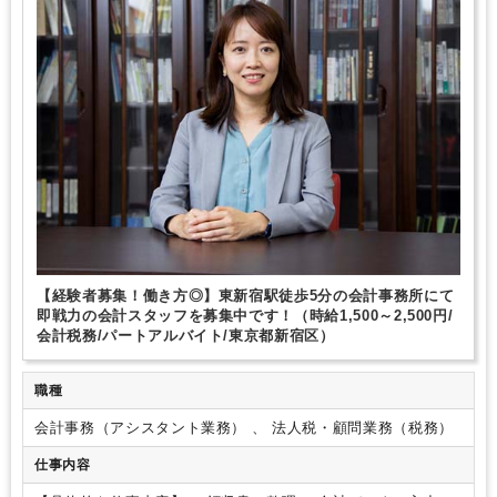
週4日勤務
週5日勤務
朝遅め
10時以降出社OK
フルタイム
駅から徒歩5分以内
オフィスカジュアルOK
少人数の職場（所属部門の人数3人以下）
ルーティンワークがメイン
土日祝休み
完全週休2日制
EXCELのスキルが活かせる
freee
TKC
【経験者募集！働き方◎】東新宿駅徒歩5分の会計事務所にて
即戦力の会計スタッフを募集中です！（時給1,500～2,500円/
会計税務/パートアルバイト/東京都新宿区）
職種
会計事務（アシスタント業務） 、 法人税・顧問業務（税務）
仕事内容