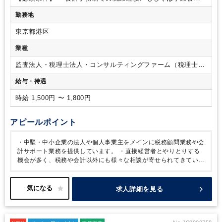
理実務をご経験されていた方はすぐに溶け込むことができるよ
での経理実務経験
勤務地
う会計ソフトの操作方法や税務実務の教育にも力を入れていま
す。
・勤務日数や勤務時間は柔軟にご相談いただけます。
東京都港区
【組織構成】
全体5名（正社員4名、パート1名）
∟男女比＝
男性4名、女性1名
∟年齢構成＝30代1名、40代1名、50代2
業種
名、60代以上1名
∟資格者割合＝会計士1名、税理士3名、科目
合格者1名
監査法人・税理士法人・コンサルティングファーム（税理士法
人）
給与・待遇
時給 1,500円 〜 1,800円
アピールポイント
・中堅・中小企業の法人や個人事業主をメインに税務顧問業務や会
計サポート業務を提供しています。
・直接経営者とやりとりする
機会が多く、税務や会計以外にも様々な相談が寄せられてきていま
す。
・提携先の他士業とも連携しながら、それぞれのお客様のニ
ーズに親身に寄り添うことで、身内のような親しい間柄で長いお付
き合いが続いています。
・新規顧問先の契約についても、顧問先
求人詳細を見る
や弁護士、司法書士からのご紹介が中心であり、安定経営を続けて
います。
・今回の応募は事業会社の経験がある方も応募可能で
す！
・ブランクのある方も、OJTで丁寧に教えますので、事務所