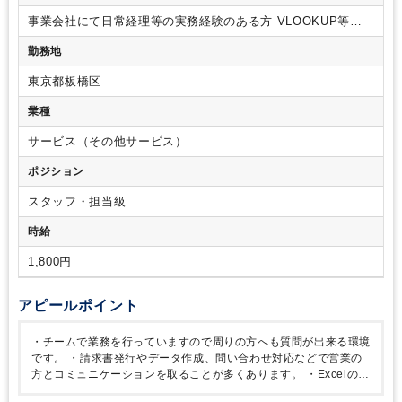
事業会社にて日常経理等の実務経験のある方
VLOOKUP等の
Excel操作の経験がある方
勤務地
東京都板橋区
業種
サービス（その他サービス）
ポジション
スタッフ・担当級
時給
1,800円
アピールポイント
・チームで業務を行っていますので周りの方へも質問が出来る環境
です。
・請求書発行やデータ作成、問い合わせ対応などで営業の
方とコミュニケーションを取ることが多くあります。
・Excelの
VLOOKUPの使用経験ある方は生かせます！
・月の半ばに業務量