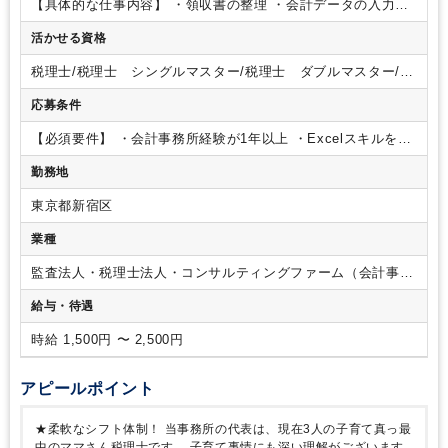
【具体的な仕事内容】
・領収書の整理
・会計データの入力
申告書の作成
・顧客対応（ご希望に応じて）
変更範囲：会社
活かせる資格
の定める業務
税理士/税理士 シングルマスター/税理士 ダブルマスター/税
理士試験 １科目合格/税理士試験 ３科目合格/税理士試験
応募条件
４科目合格/日商簿記 １級/日商簿記 ２級/日商簿記 ３級
【必須要件】
・会計事務所経験が1年以上
・Excelスキルをお
持ちの方
勤務地
東京都新宿区
業種
監査法人・税理士法人・コンサルティングファーム（会計事務
所）
給与・待遇
時給 1,500円 〜 2,500円
アピールポイント
★柔軟なシフト体制！
当事務所の代表は、現在3人の子育て真っ最
中のママさん税理士です。
子育て事情にも深い理解がございます