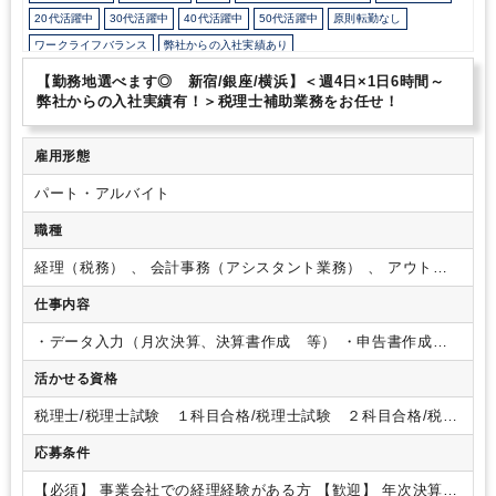
20代活躍中
30代活躍中
40代活躍中
50代活躍中
原則転勤なし
ワークライフバランス
弊社からの入社実績あり
会計士/税理士試験受験生歓迎（仕事をしながら勉強できます）
週数日OK
【勤務地選べます◎ 新宿/銀座/横浜】＜週4日×1日6時間～
週数日OK（曜日固定）
週数日OK（出勤日数相談可能）
週3日からOK
弊社からの入社実績有！＞税理士補助業務をお任せ！
週4日勤務
週5日勤務
時短勤務の相談OK
勤務開始時間の相談OK
勤務終了時間の相談OK
朝遅め
定時早め
フルタイム
時短OK
雇用形態
1日7時間未満勤務OK
9時30分出社OK
残業なし
扶養控除内
パート・アルバイト
駅から徒歩5分以内
オフィスカジュアルOK
オフィスが禁煙
職種
研修・資格取得支援
教育環境が充実
社内システム等のOJT
業務手順等のOJT
業界知識・専門用語等のOJT
土日祝休み
完全週休2日制
経理（税務） 、 会計事務（アシスタント業務） 、 アウトソ
EXCELのスキルが活かせる
英語力不要
弥生会計
freee
ーシング・記帳代行
仕事内容
・データ入力（月次決算、決算書作成 等）
・申告書作成補
助(ご経験によっては申告書作成まで)
・一部総務業務（電話対
活かせる資格
応、来客対応 等）
※スキル、ご経験により決定いたしま
す。
税理士/税理士試験 １科目合格/税理士試験 ２科目合格/税理
士試験 ３科目合格/税理士試験 ４科目合格/日商簿記 １級/
応募条件
日商簿記 ２級
【必須】
事業会社での経理経験がある方
【歓迎】
年次決算、