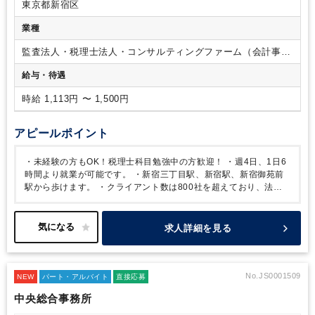
東京都新宿区
業種
監査法人・税理士法人・コンサルティングファーム（会計事務
所）
給与・待遇
時給 1,113円 〜 1,500円
アピールポイント
・未経験の方もOK！税理士科目勉強中の方歓迎！
・週4日、1日6
時間より就業が可能です。
・新宿三丁目駅、新宿駅、新宿御苑前
駅から歩けます。
・クライアント数は800社を超えており、法
人・個人ございます。業種は多岐に渡ります。
求人詳細を見る
No.JS0001509
NEW
パート・アルバイト
直接応募
中央総合事務所