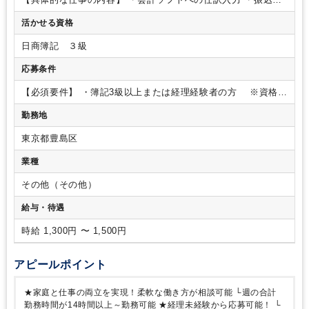
業
・その他、経理・事務業務全般
・書類の整理
・社内総務
活かせる資格
（名刺管理・掃除） など
※電話応対はなく、コツコツ
と事務に集中できる環境です。
※お客様とは、チャットでや
日商簿記 ３級
り取りが発生する場合もあります。
応募条件
【必須要件】
・簿記3級以上または経理経験者の方
※資格が
あれば業務未経験OK
・Googleスプレッドシートなど基本的な
勤務地
PC操作が出来る方
【歓迎要件】
・営業事務の経験がある方
・会計ソフトの使用経験がある方
・給与計算の経験がある方
東京都豊島区
＜人物像＞
・意欲的に取り組める方
・業務の性質上、細かな
事に気づくことができる方
業種
その他（その他）
給与・待遇
時給 1,300円 〜 1,500円
アピールポイント
★家庭と仕事の両立を実現！柔軟な働き方が相談可能
└週の合計
勤務時間が14時間以上～勤務可能
★経理未経験から応募可能！
└