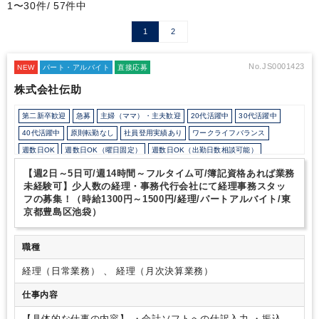
1〜30件/ 57件中
1
2
No.JS0001423
NEW
パート・アルバイト
直接応募
株式会社伝助
第二新卒歓迎
急募
主婦（ママ）・主夫歓迎
20代活躍中
30代活躍中
40代活躍中
原則転勤なし
社員登用実績あり
ワークライフバランス
週数日OK
週数日OK（曜日固定）
週数日OK（出勤日数相談可能）
週2日からOK
週3日からOK
週4日勤務
週5日勤務
月数日の勤務
【週2日～5日可/週14時間～フルタイム可/簿記資格あれば業務
時短勤務の相談OK
勤務開始時間の相談OK
勤務終了時間の相談OK
朝遅め
未経験可】少人数の経理・事務代行会社にて経理事務スタッ
フの募集！（時給1300円～1500円/経理/パートアルバイト/東
10時以降出社OK
定時早め
16時以前退社OK
フルタイム
京都豊島区池袋）
1日5時間以内でもOK
時短OK
1日7時間未満勤務OK
9時30分出社OK
残業少なめ
残業月10時間未満
扶養控除内
オフィスカジュアルOK
職種
派遣スタッフ活躍中
少人数の職場（所属部門の人数3人以下）
ルーティンワークがメイン
経理（日常業務） 、 経理（月次決算業務）
業務手順等のOJT
土日祝休み
平日休みあり
完全週休2日制
弥生会計
freee
PCA
仕事内容
【具体的な仕事の内容】
・会計ソフトへの仕訳入力
・振込作