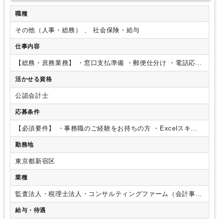
職種
その他（人事・総務） 、 社会保険・給与
仕事内容
【総務・庶務業務】
・窓口支払準備
・郵便仕分け
・電話応対
・ファイリング
・データ入力 等
【経理補助業務】
・月末支
活かせる資格
払関連業務（請求書チェック）
変更範囲：会社の定める業務
公認会計士
応募条件
【必須要件】
・事務職のご経験をお持ちの方
・Excelスキル
をお持ちの方
目安：sum/ifなどの関数を問題なく使用できる
勤務地
・PCの基本操作ができる方（officeやメールなど）
東京都新宿区
業種
監査法人・税理士法人・コンサルティングファーム（会計事務
所）
給与・待遇