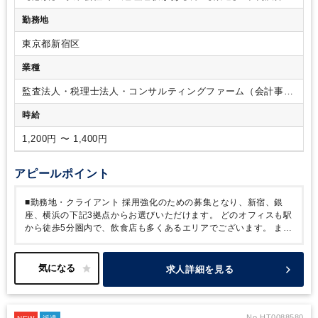
申告書作成経験のある方
勤務地
東京都新宿区
業種
監査法人・税理士法人・コンサルティングファーム（会計事務
所）
時給
1,200円 〜 1,400円
アピールポイント
■勤務地・クライアント
採用強化のための募集となり、新宿、銀
座、横浜の下記3拠点からお選びいただけます。
どのオフィスも駅
から徒歩5分圏内で、飲食店も多くあるエリアでございます。
ま
た、年々急成長中の事務所でクライアントも法人・個人、業種は多
岐に渡ります。
自計化率は50%程で、今後DX化支援も視野に入れ
て活動しております。
〇新宿オフィス（本社）
住所：東京都新宿
求人詳細を見る
区新宿4-3-17 FORECAST新宿SOUTH 7階
電車：JR「新宿駅」
南口より徒歩5分、「新宿三丁目駅」E5出口より徒歩1分
〇銀座オ
フィス
住所：東京都中央区銀座6-13-16 ヒューリック銀座ウォー
ルビル6階
電車：銀座線「銀座駅」S2出口より徒歩4分、日比谷線
No.HT0088580