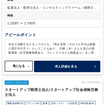
監査法人・税理士法人・コンサルティングファーム（税理士法
人）
時給
1,250円 〜 1,700円
アピールポイント
当社で活躍するスタッフのうち、7割が女性（そのうち半分は家庭
と両立中の方々）ということもあり、
主婦（夫）さんも安心の就
業環境（在宅勤務制度あり、フレックスタイム制度あり）をご用意
しています。
産休復職率は100％ですので、周囲から子育てに対
する理解を得やすい点も特徴的です。
幅広い年代のスタッフが活
躍しており、中途入社の方もコミュニケーションの取りやすい環境
求人詳細を見る
です。
正社員への登用実績もございますので、まずはアルバイト
から業務をスタートしたいという方にもおすすめです。
No.CT0070918
パート・アルバイト
スタートアップ税理士法人/スタートアップ社会保険労務
士法人
職種未経験OK
ブランクOK
急募
主婦（ママ）・主夫歓迎
WEB面接OK