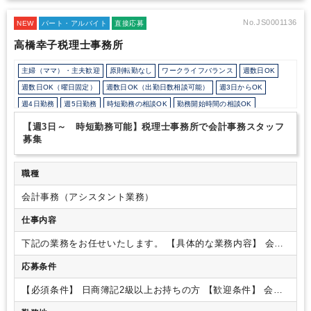
No.JS0001136
NEW
パート・アルバイト
直接応募
高橋幸子税理士事務所
主婦（ママ）・主夫歓迎
原則転勤なし
ワークライフバランス
週数日OK
週数日OK（曜日固定）
週数日OK（出勤日数相談可能）
週3日からOK
週4日勤務
週5日勤務
時短勤務の相談OK
勤務開始時間の相談OK
勤務終了時間の相談OK
朝遅め
定時早め
フルタイム
【週3日～ 時短勤務可能】税理士事務所で会計事務スタッフ
1日5時間以内でもOK
時短OK
1日7時間未満勤務OK
9時30分出社OK
募集
残業なし
駅から徒歩5分以内
オフィスカジュアルOK
ルーティンワークがメイン
社内システム等のOJT
業務手順等のOJT
職種
業界知識・専門用語等のOJT
土日祝休み
完全週休2日制
会計事務（アシスタント業務）
EXCELのスキルが活かせる
弥生会計
freee
仕事内容
下記の業務をお任せいたします。
【具体的な業務内容】
会計
入力業務
給与計算補助業務
簡単な資料作成
事務所の事務作業
応募条件
その他付随する作業
【ポイント】
残業なし
時短勤務可能 時
短の場合には就業時間もフレックスに対応します。
パートア
【必須条件】
日商簿記2級以上お持ちの方
【歓迎条件】
会計
ルバイトへも賞与を支給します。
事務所2年以上経験のある方