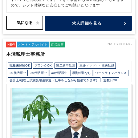
ので、シフト体制など安心してご相談いただけます！
求人詳細を見る
No.JS0001485
NEW
パート・アルバイト
直接応募
本澤税理士事務所
職種未経験OK
ブランクOK
第二新卒歓迎
主婦（ママ）・主夫歓迎
20代活躍中
30代活躍中
40代活躍中
原則転勤なし
ワークライフバランス
会計士/税理士試験受験生歓迎（仕事をしながら勉強できます）
週数日OK
週数日OK（曜日固定）
週数日OK（出勤日数相談可能）
週3日からOK
週4日勤務
週5日勤務
時短勤務の相談OK
勤務開始時間の相談OK
勤務終了時間の相談OK
朝遅め
10時以降出社OK
定時早め
16時以前退社OK
フルタイム
時短OK
1日7時間未満勤務OK
9時30分出社OK
残業なし
シフト勤務
扶養控除内
駅から徒歩5分以内
オフィスカジュアルOK
休憩室あり
ドリンクサービスあり
Wワーク可能（副業禁止規定なし）
バイク・自転車通勤OK