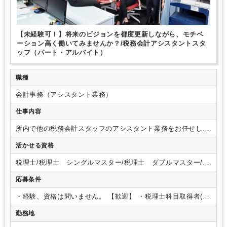
研修・資格取得支援
教育環境が充実
土日祝休み
EXCELのスキルが活かせる
英語力不要
弥生会計
freee
【未経験可！】将来のビジョンを都度更新しながら、モチベ
ーション高く働いてみませんか？/税務会計アシスタントスタ
ッフ（パート・アルバイト）
職種
会計事務（アシスタント業務）
仕事内容
所内で他の税務会計スタッフのアシスタント業務をお任せしま
す。
【具体的には】
基本となるのが仕訳・入力等の会計デー
活かせる資格
タ入力です。
その他、来客・電話対応など一部総務業務をお
願いする場合がございます。
※スキル・知識をお持ちの方
税理士/税理士 シングルマスター/税理士 ダブルマスター/税
で、希望があれば申告書作成補助なども経験していただくこと
理士試験 １科目合格/税理士試験 ２科目合格/税理士試験
が可能です
応募条件
３科目合格/税理士試験 ４科目合格/USCPA/USCPA 科目合
格/日商簿記 １級/日商簿記 ２級/日商簿記 ３級
・経験、資格は問いません。
【歓迎】
・税理士科目取得者(1
科目以上)
・日商簿記1級
・日商簿記2級
勤務地