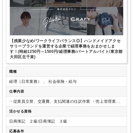
【残業少なめ/ワークライフバランス◎】ハンドメイドアクセ
サリーブランドを運営する企業で経理事務をおまかせしま
す！(時給1250円～1500円/経理事務/パートアルバイト/東京都
大田区北千束)
職種
経理（日常業務） 、 社会保険・給与
仕事内容
・従業員立替、交通費、支払関連の仕訳作業
・売上管理業務
＊企業での経理経験者歓迎
主に経理業務を担当していただき
活かせる資格
ますが、総務や労務関連業務もお手伝いいただく可能性がござ
います。
日商簿記 ２級/日商簿記 ３級
応募条件