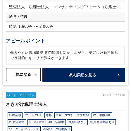
監査法人・税理士法人・コンサルティングファーム（税理士法
人）
給与・待遇
時給 1,600円 〜 2,000円
アピールポイント
働きやすい職場環境
専門知識を活かしながら、安定した勤務体系
で長期的にキャリア形成ができます。
求人詳細を見る
No.ST0077416
パート・アルバイト
さきがけ税理士法人
経験必須
ブランクOK
急募
主婦（ママ）・主夫歓迎
WEB面接OK
20代活躍中
30代活躍中
40代活躍中
原則転勤なし
社員登用実績あり
ワークライフバランス
在宅ワーク制度あり