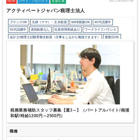
のご経験が無い方も、ブランクがある方もぜひご応募ください！
No.JS0000758
NEW
パート・アルバイト
直接応募
アクティベートジャパン税理士法人
ブランクOK
主婦（ママ）・主夫歓迎
WEB面接OK
40代活躍中
50代活躍中
原則転勤なし
社員登用実績あり
ワークライフバランス
会計士/税理士試験受験生歓迎（仕事をしながら勉強できます）
週数日OK
週数日OK（曜日固定）
週数日OK（出勤日数相談可能）
週3日からOK
週4日勤務
勤務開始時間の相談OK
勤務終了時間の相談OK
朝遅め
定時早め
1日7時間未満勤務OK
残業少なめ
残業月10時間未満
扶養控除内
駅から徒歩5分以内
オフィスカジュアルOK
ルーティンワークがメイン
研修・資格取得支援
社内システム等のOJT
業務手順等のOJT
土日祝休み
完全週休2日制
EXCELのスキルが活かせる
英語力不要
弥生会計
TKC
その他
税務業務補助スタッフ募集【週3～】（パートアルバイト/南浦
和駅/時給1200円～2500円）
職種