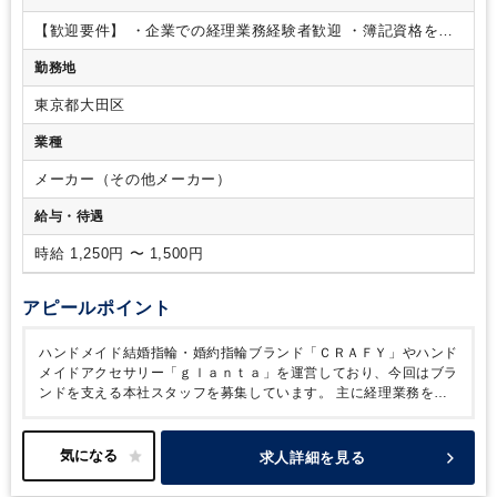
【歓迎要件】
・企業での経理業務経験者歓迎
・簿記資格をお
持ちの方優遇
勤務地
東京都大田区
業種
メーカー（その他メーカー）
給与・待遇
時給 1,250円 〜 1,500円
アピールポイント
ハンドメイド結婚指輪・婚約指輪ブランド「ＣＲＡＦＹ」やハンド
メイドアクセサリー「ｇｌａｎｔａ」を運営しており、今回はブラ
ンドを支える本社スタッフを募集しています。
主に経理業務をお
任せいたします。
活気ある職場でみんなで協力しながら取り組ん
でいます。
丁寧さや正確さを大切にできる方を歓迎します。
一緒
にブランドを支えてくださる方のご応募をお待ちしています。
求人詳細を見る