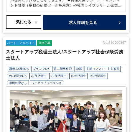
ンド研修（多数の研修ツールを用意）や社内ライブラリーが充実。
・フィナンシャルプランナー、税理士等の各種資格取得の応援をし
ています。
・税理士試験前の休みも取りやすく、勉強と仕事の両
立が可能な環境が整っています。
・税務の習熟度が分かる社外テ
求人詳細を見る
ストも提供しており、テストも利用しながら、自身に合った学習を
して頂けます。
◆長く働きやすい職場環境
・時短勤務・在宅勤務
が可能なためライフスタイルに合わせた働き方ができます。
・扶
養範囲内での勤務や、学校行事や介護等による突発的な勤務日・勤
No.JS0000367
パート・アルバイト
直接応募
務時間の変更にも柔軟に対応しています。
・誕生日祝制度や毎年
スタートアップ税理士法人/スタートアップ社会保険労務
社内イベントがあります。
・健康優良企業(銀の認定)を取得して
士法人
おり、会社全体で社員の健康づくりに取り組み、会社の目標として
5年後の残業時間ゼロを目指しています。
職種未経験OK
ブランクOK
第二新卒歓迎
急募
主婦（ママ）・主夫歓迎
WEB面接OK
20代活躍中
30代活躍中
40代活躍中
50代活躍中
原則転勤なし
ワークライフバランス
会計士/税理士試験受験生歓迎（仕事をしながら勉強できます）
週数日OK
週数日OK（曜日固定）
週数日OK（出勤日数相談可能）
週3日からOK
週4日勤務
週5日勤務
時短勤務の相談OK
勤務開始時間の相談OK
勤務終了時間の相談OK
朝遅め
10時以降出社OK
定時早め
16時以前退社OK
時短OK
1日7時間未満勤務OK
9時30分出社OK
残業なし
扶養控除内
駅から徒歩5分以内
オフィスカジュアルOK