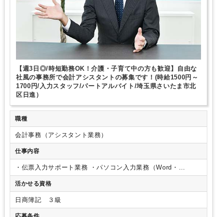
少人数の職場（所属部門の人数3人以下）
ルーティンワークがメイン
教育環境が充実
社内システム等のOJT
業務手順等のOJT
業界知識・専門用語等のOJT
土日祝休み
平日休みあり
EXCELのスキルが活かせる
英語力不要
弥生会計
e-Tax
TKC
【週3日◎/時短勤務OK！介護・子育て中の方も歓迎】自由な
社風の事務所で会計アシスタントの募集です！(時給1500円～
1700円/入力スタッフ/パートアルバイト/埼玉県さいたま市北
区日進）
職種
会計事務（アシスタント業務）
仕事内容
・伝票入力サポート業務
・パソコン入力業務（Word・
Excel）
・書類整理
・電話・来客対応
【ポイント】
・パート
活かせる資格
でも柔軟な働き方が認められており、腰を据えて長く働きたい
方にオススメの求人です。
日商簿記 ３級
応募条件