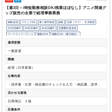
NEW
派遣
「東銀座駅」A1出口より徒歩4分
〇横浜オフィス
住所：神奈川県
【週3日～/時短勤務相談OK/残業ほぼなし】アニメ関連グ
横浜市西区北幸2丁目3-19 日総第8ビル（成和ビル）4階
電車：
ッズ販売の企業で経理事務業務
JR「横浜駅」西口より徒歩5分
■働き方
・週4日×1日6時間～ご就
業いただけます。
・9:00～20:00の間で6時間以上ご就業いただく
ため、出勤時間を遅くしたり退勤時間を早めたりする等、ご自身の
経験必須
ブランクOK
第二新卒歓迎
急募
主婦（ママ）・主夫歓迎
生活に合わせて働くことができます！
・ご希望に応じて、最短半
20代活躍中
30代活躍中
40代活躍中
交通費別途支給
年で正社員化の可能性もございます。直近1年以内で6名のパート
ワークライフバランス
週数日OK
週数日OK（曜日固定）
の方が正社員に切り替わっております。
■その他
・新卒採用にも
力を入れているほか、現在働いているアシスタントスタッフも、未
週数日OK（出勤日数相談可能）
週3日からOK
週4日勤務
週5日勤務
雇用形態
経験から始めたメンバーばかりです。
業界、職種が未経験の方で
時短勤務の相談OK
勤務開始時間の相談OK
勤務終了時間の相談OK
朝遅め
も、ブランクのある方でも、『わからないことは調べる前になんで
一般派遣
10時以降出社OK
定時早め
フルタイム
時短OK
9時30分出社OK
も聞いて！』と気軽に相談できる環境でサポートします！
・アシ
スタント実務を通して一歩ずつスキルアップを重ね、担当クライア
残業少なめ
残業月10時間未満
オフィスカジュアルOK
休憩室あり
職種
ントを持つ税務コンサルタントへのキャリアアップももちろん可能
ドリンクサービスあり
オフィスが分煙
派遣スタッフ活躍中
です。
経理（日常業務）
バイク・自転車通勤OK
ルーティンワークがメイン
社内システム等のOJT
仕事内容
業務手順等のOJT
業界知識・専門用語等のOJT
土日祝休み
EXCELのスキルが活かせる
英語力不要
・請求書・伝票・納品書のチェック＆入力
・納品書、請求書
などの突合確認
・Excelでの売上データ集計などの加工・取り
活かせる資格
込み
・メール対応、電話対応（外線はなく内線のみで10～15
件/日程度です）
※ご経験のある方は月次決算や年次決算のサ
日商簿記 ２級
ポート業務もお願いする可能性があります。
応募条件