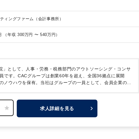
・当法人は中小企業を中心に全国各地にクライアントがあり、多種多様
態も様々です。売上1～2億円規模のクライアントが多いですが、中に
らっしゃいます。
・プライベートと両立したい方におすすめの求人で
ティングファーム（会計事務所）
員一人ひとりを公平に評価する人事評価制度をご紹介します！
◆自己
や今後の展望など、自分の「想い」を会社に伝えられる制度。あなたの
提案制度
「新サービス」や「より良い社内制度」などのアイデアを会
月給 18万9,900円 〜 34万1,000円 （年収 300万円 〜 540万円）
績優秀者表彰制度
全社員の「モチベーションアップ」と「努力の結果へ
。年に1回実施。
◆CAC未来会議
CACの未来について部署・社歴関係
誕生した社内制度も多数あります！
院」として、人事・労務・税務部門のアウトソーシング・コンサ
員です。CACグループは創業60年を超え、全国36拠点に展開
スのノウハウを保有。当社はグループの一員として、会員企業の成
ています。税務にとどまらないサービスをグループで提供してい
【2】充実した福利厚生
社員の様々なライフステージを考慮
います。
◇リフレッシュ休暇の30分単位取得可能
◇税理士試験
求人詳細を見る
を法人割引利用にて受講可能
◇税理士試験の試験費用の半額補
子さんの夏休みに短時間勤務申請可能
～福利厚生欄に他の制度も
3】公平な人事評価制度
母体が社労士法人ということもあり、当
で続く勤務や休日出勤などはありません。ワークライフバランス
けます。
評価制度については全社員に公平な評価を目指してい