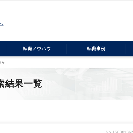
へ
転職ノウハウ
転職事例
強み
索結果一覧
No.JS000136