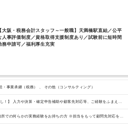
【大阪・税務会計スタッフ～一般職】天満橋駅直結／公平
な人事評価制度／資格取得支援制度あり／試験前に短時間
勤務申請可／福利厚生充実
法人税・顧問業務（税務） 、 相続・事業承継（税務） 、 その他（コンサルティング）
し！】
入力や決算・確定申告補助や顧客先対応等、ご経験をふまえて
全国・業種も多岐にわたるため幅広い経験やスキルを磨けます。
◎会計
及び仕訳精査
◎月次・年次決算、税務申告書作成、各申告業務
◎顧客
務所での何らかの実務経験をお持ちの方
※担当をもって顧問先対応をさ
相談・節税対策のご提案）等
入社後は当社の業務に慣れることからス
が、電話やメール・Web会議などでやりとりするため顧客訪問はほと