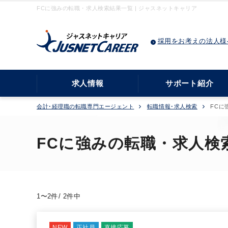
FCに強みの転職・求人検索結果一覧 | ジャスネットキャリア
採用をお考えの法人様
求人情報
サポート紹介
会計･経理職の転職専門エージェント
転職情報･求人検索
FCに
FCに強みの転職・求人検
1〜2件/ 2件中
NEW
正社員
直接応募