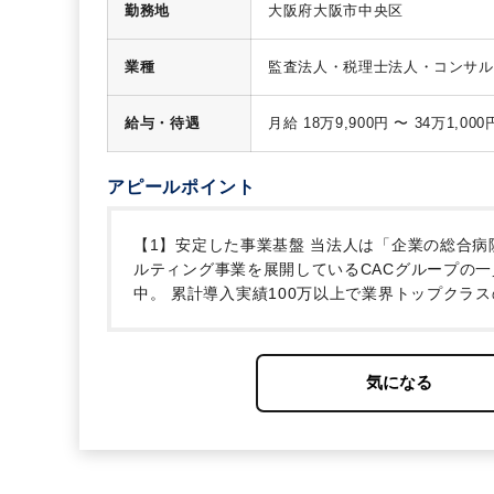
んどありません。
【ポイント】
勤務地
大阪府大阪市中央区
な業種、個人・法人などの事業形
は売上20億円ほどのお客様もい
業種
監査法人・税理士法人・コンサル
す。
【公平な人事評価制度】
社
申告制度
仕事に対しての頑張り
声を聞かせてください。
◆社内
給与・待遇
社に提案できる制度です。
◆成
の報奨」として成績優秀者を表彰
なく話し合う会議です。ここから
アピールポイント
【1】安定した事業基盤
当法人は「企業の総合病
ルティング事業を展開しているCACグループの一
中。
累計導入実績100万以上で業界トップクラ
長を人事・労務・税務の側面から徹底サポートし
るので、幅広い知識を身に付けていただけます。
し、長く働き続けられる職場環境を常に検討して
前には短時間勤務申請可能
◇大手資格学校の講座
助（規程あり）
◇男性の育休取得実績あり
◇お
記載しておりますので、是非ご覧ください～
【
法人の働き方も法令順守です。そのため、深夜ま
を保ちながら、しっかりと業務に取組んでいただ