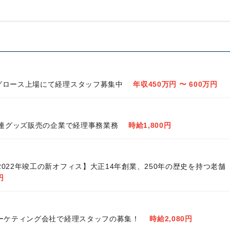
す。
例えば…
・自らチャレンジできる昇格試験を年に1回実施
度あり など…
是非、CACグループの一員として一緒に働いて
◎グロース上場にて経理スタッフ募集中
年収450万円 〜 600万円
メ関連グッズ販売の企業で経理事務業務
時給1,800円
022年竣工の新オフィス】大正14年創業、250年の歴史を持つ老舗
円
マーケティング会社で経理スタッフの募集！
時給2,080円