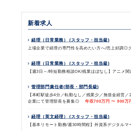
ます。もちろんキャリアアップについても同様で
・新たな制度を思いついたら会社に提案できる制
みませんか？
ご応募お待ちしております。
新着求人
経理（日常業務） (スタッフ・担当級)
上場企業で経理の専門性を高めたい方へ/売上好調
経理（日常業務） (スタッフ・担当級)
【週3日～/時短勤務相談OK/残業ほぼなし】アニ
管理部門責任者(部長・部門長級)
【本町駅徒歩4分／転勤なし／残業少／無借金経営／2
企業にて管理部長を募集◎
年収700万円 〜 900万
経理（英文経理） (スタッフ・担当級)
【基本リモート勤務/週30時間程】外資系デジタル