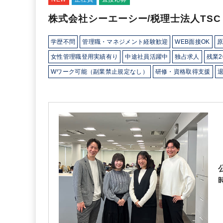
株式会社シーエーシー/税理士法人TSC
学歴不問
管理職・マネジメント経験歓迎
WEB面接OK
原
女性管理職登用実績有り
中途社員活躍中
独占求人
残業2
Wワーク可能（副業禁止規定なし）
研修・資格取得支援
年間休日120日以上
総合力（Big４～準大手）
顧客開拓に
コンビニに強み
芸能・芸術、クリエイティブ分野に強み
製造に強み