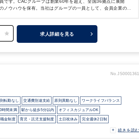
員です。CACグループは創業60年を超え、全国36拠点に展開
スのノウハウを保有。当社はグループの一員として、会員企業の成
ています。税務にとどまらないサービスをグループで提供してい
【2】充実した福利厚生
社員の様々なライフステージを考慮
います。
◇リフレッシュ休暇の30分単位取得可能
◇税理士試験
求人詳細を見る
を法人割引利用にて受講可能
◇税理士試験の試験費用の半額補
子さんの夏休みに短時間勤務申請可能
～福利厚生欄に他の制度も
3】公平な人事評価制度
母体が社労士法人ということもあり、当
で続く勤務や休日出勤などはありません。ワークライフバランス
けます。
評価制度については全社員に公平な評価を目指してい
す。
是非、CACグループの一員として一緒に働いてみません
No.JS000136
則転勤なし
交通費別途支給
原則異動なし
ワークライフバランス
0時間未満
駅から徒歩5分以内
オフィスカジュアルOK
退職金制度
育児・託児支援制度
土日祝休み
完全週休2日制
ノウハウあり
独自サービス
医療に強み
建設に強み
不動産に強み
続きを読
FCに強み
美容に強み
飲食に強み
貿易に強み
接骨・整骨院に強み