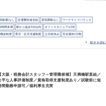
則転勤なし
交通費別途支給
原則異動なし
ワークライフバランス
0時間未満
駅から徒歩5分以内
オフィスカジュアルOK
退職金制度
育児・託児支援制度
土日祝休み
完全週休2日制
ノウハウあり
独自サービス
医療に強み
建設に強み
不動産に強み
続きを読
FCに強み
美容に強み
飲食に強み
貿易に強み
接骨・整骨院に強み
【大阪・税務会計スタッフ～管理職候補】天満橋駅直結／
公平な人事評価制度／資格取得支援制度あり／試験前に短
時間勤務申請可／福利厚生充実