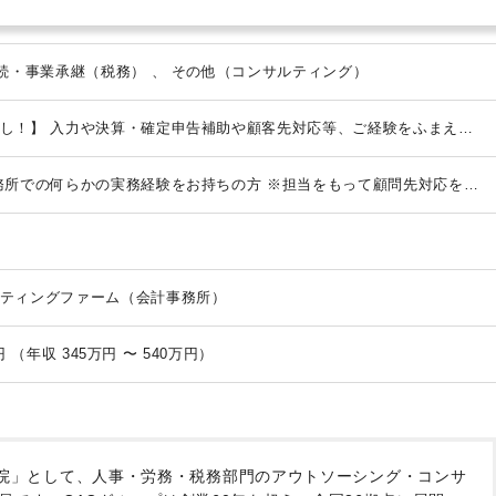
法人税・顧問業務（税務） 、 相続・事業承継（税務） 、 その他（コンサルティング）
し！】
入力や決算・確定申告補助や顧客先対応等、ご経験をふまえて
全国・業種も多岐にわたるため幅広い経験やスキルを磨けます。
◎会計
及び仕訳精査
◎月次・年次決算、税務申告書作成、各申告業務
◎顧客
務所での何らかの実務経験をお持ちの方
※担当をもって顧問先対応をさ
相談・節税対策のご提案）等
入社後は当社の業務に慣れることからス
ため、即戦力として徐々に既存取引先の顧客を担当していただきま
ェックや指示等もお任せします。
顧客先は全国にありますが、電話や
りするため顧客訪問はほとんどありません。
【ポイント】
・当法人は中
アントがあり、多種多様な業種、個人・法人などの事業形態も様々で
ティングファーム（会計事務所）
アントが多いですが、中には売上20億円ほどのお客様もいらっしゃいま
い方やこれまでのご経験をいかしてプレイヤーとしてさらに成長したい
ジしたい方におすすめの求人です。
【公平な人事評価制度】
社員一人
月給 21万9,900円 〜 34万6,000円 （年収 345万円 〜 540万円）
制度をご紹介します！
◆自己申告制度
仕事に対しての頑張りや今後の
に伝えられる制度。あなたの声を聞かせてください。
◆社内提案制
い社内制度」などのアイデアを会社に提案できる制度です。
◆成績優秀
ションアップ」と「努力の結果への報奨」として成績優秀者を表彰。年
Cの未来について部署・社歴関係なく話し合う会議です。ここから誕生
院」として、人事・労務・税務部門のアウトソーシング・コンサ