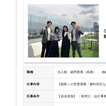
製造に強み
職種
仕事内容
【顧客への営業業務・解約対応な
幅広くお任せします。
お客様は
ソフト（弥生会計）への仕訳入力
応募条件
【必須資格】
・税理士・会計事
企業からの問い合わせ対応（税務
れていた方を想定しています。
タート。
顧客先は全国にあります