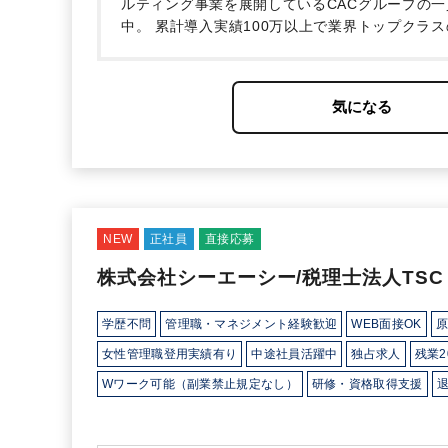
ルティング事業を展開しているCACグループの一
中。
累計導入実績100万以上で業界トップクラ
長を人事・労務・税務の側面から徹底サポートし
るので、幅広い知識を身に付けていただけます。
し、長く働き続けられる職場環境を常に検討して
前には短時間勤務申請可能
◇大手資格学校の講座
助（規程あり）
◇男性の育休取得実績あり
◇お
記載しておりますので、是非ご覧ください～
【
法人の働き方も法令順守です。そのため、深夜ま
を保ちながら、しっかりと業務に取組んでいただ
ます。もちろんキャリアアップについても同様で
NEW
正社員
直接応募
か？
ご応募お待ちしております。
株式会社シーエーシー/税理士法人TSC
学歴不問
管理職・マネジメント経験歓迎
WEB面接OK
原
女性管理職登用実績有り
中途社員活躍中
独占求人
残業2
Wワーク可能（副業禁止規定なし）
研修・資格取得支援
年間休日120日以上
総合力（Big４～準大手）
顧客開拓に
コンビニに強み
芸能・芸術、クリエイティブ分野に強み