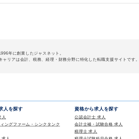
1996年に創業したジャスネット。
キャリアは会計、税務、経理・財務分野に
特化した転職支援サイトです
求人を探す
資格から求人を探す
求人
公認会計士 求人
ティングファーム・シンクタンク
会計士補・試験合格 求人
税理士 求人
 求人
税理士試験科目合格 求人