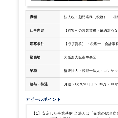
職種
仕事内容
【顧客への営業業務・解約対応な
幅広くお任せします。
お客様は
ソフト（弥生会計）への仕訳入力
応募条件
【必須資格】
・税理士・会計事
企業からの問い合わせ対応（税務
れていた方を想定しています。
タート。係長クラスの採用となる
す。また、一般社員からの書類チ
勤務地
大阪府大阪市中央区
メール・Web会議などでやりと
小企業を中心に全国各地にクライ
業種
監査法人・税理士法人・コンサル
す。売上1～2億円規模のクライ
す。
・プライベートと両立した
方、将来マネジメントにチャレン
給与・待遇
ひとりを公平に評価する人事評価
展望など、自分の「想い」を会社
度
「新サービス」や「より良
アピールポイント
者表彰制度
全社員の「モチベー
に1回実施。
◆CAC未来会議
CA
【1】安定した事業基盤
当法人は「企業の総合病
した社内制度も多数あります！