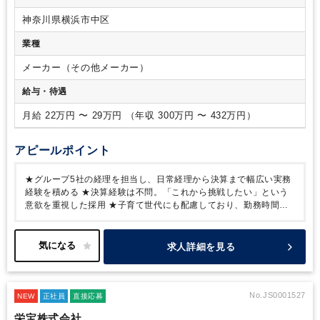
ご応募いただけます。
【歓迎要件】
・経理の実務経験をお持
神奈川県横浜市中区
ちの方
・月次・年次決算業務の経験をお持ちの方
・会計事務
所での実務経験をお持ちの方
【求める人物像】
・経理として
業種
スキルアップし、決算業務にも挑戦したい方
・主体的に学
び、新しい業務にも前向きに取り組める方
・周囲とコミュニ
メーカー（その他メーカー）
ケーションを取りながら、柔軟に対応できる方
給与・待遇
月給 22万円 〜 29万円 （年収 300万円 〜 432万円）
アピールポイント
★グループ5社の経理を担当し、日常経理から決算まで幅広い実務
経験を積める
★決算経験は不問。「これから挑戦したい」という
意欲を重視した採用
★子育て世代にも配慮しており、勤務時間な
ど柔軟な働き方の相談が可能
★カナダ拠点との取引もあり、海外
会計に触れる機会もある環境
★少人数の管理部門だからこそ、一
人ひとりの裁量が大きく、スキルアップしやすい
★退職金制度・
求人詳細を見る
土日祝休みなど、腰を据えて長く働ける制度も充実
No.JS0001527
NEW
正社員
直接応募
栄宝株式会社