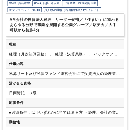
中途社員活躍中
駅から徒歩5分以内
上場企業・株式公開企業
オフィスカジュアルOK
少人数の職場（所属部門の人数3人以下）
研修・資格取得支援
持株会・ストックオプションあり
退職金制度
AM会社の投資法人経理 リーダー候補／「住まい」に関わる
土日祝休み
完全週休2日制
年間休日120日以上
不動産に強み
あらゆる分野で事業を展開する企業グループ／駅チカ／大手
町駅から徒歩4分
職種
経理（月次決算業務） 、 経理（決算業務） 、 バックオフィ
ス・ミドルオフィス
仕事内容
私募リート及び私募ファンド運営会社にて投資法人の経理業務
をお任せします。
グループ会社を含めた社内外の関係者と連
活かせる資格
携をとり、スピード感をもって仕事に取り組んでいただきま
す。
【具体的には】
運用会社における投資法人経理業務を中
日商簿記 ３級
心に、総務や財務関連の業務も行っていただきます。
・投資
法人の経理業務（仕訳や月次決算等から決算確定、報告対応ま
応募条件
で）
・ライセンス管理を含む総務業務等、他管理部の各種業
務
自立して業務が出来る方、社内外の様々な関係者とコミュ
■必須条件：以下いずれかに当てはまる方
・経理、会計の業務
ニケーションとりながら業務を進められる方が活躍できます。
経験をお持ちの方
■歓迎条件：
・簿記3級以上（もしくは同等
勤務地
の知識）をお持ちの方
・不動産業界（AM、PM、賃貸管理
等）の経験をお持ちの方