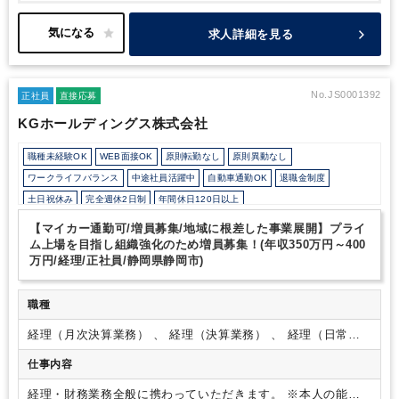
す。
マイカー通勤も可能です。沢山のご応募お待ちしておりま
す。
求人詳細を見る
No.JS0001392
正社員
直接応募
KGホールディングス株式会社
職種未経験OK
WEB面接OK
原則転勤なし
原則異動なし
ワークライフバランス
中途社員活躍中
自動車通勤OK
退職金制度
土日祝休み
完全週休2日制
年間休日120日以上
【マイカー通勤可/増員募集/地域に根差した事業展開】プライ
ム上場を目指し組織強化のため増員募集！(年収350万円～400
万円/経理/正社員/静岡県静岡市)
職種
経理（月次決算業務） 、 経理（決算業務） 、 経理（日常業
務）
仕事内容
経理・財務業務全般に携わっていただきます。 ※本人の能