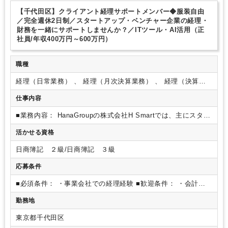
研修・資格取得支援
土日祝休み
完全週休2日制
年間休日120日以上
【千代田区】クライアント経理サポートメンバー◆服装自由
ITに強み
／完全週休2日制／スタートアップ・ベンチャー企業の経理・
財務を一緒にサポートしませんか？／ITツール・AI活用（正
社員/年収400万円～600万円）
職種
経理（日常業務） 、 経理（月次決算業務） 、 経理（決算業
務）
仕事内容
■業務内容：
HanaGroupの株式会社H Smartでは、主にスター
トアップ・ベンチャー企業やIPOを目指す企業様の、経理を中
活かせる資格
心としたバックオフィス業務のハンズオンサポートを行ってお
ります。
業務はクライアントごとのツール環境・業務フロー
日商簿記 ２級/日商簿記 ３級
に合わせてカスタマイズして対応しております。
・仕訳登録
・債権債務管理
・支払処理（月末・都度支払、住民税・源泉
応募条件
税 等納付）
・経費精算
・資金繰り表作成
・月次レポート作
成
・予実管理
・経理周りの業務フローの構築
なお、実務は
■必須条件：
・事業会社での経理経験
■歓迎条件：
・会計シ
HanaGroup社内で行うスタイルのため、安定した就業環境のも
ステム（freee、マネーフォワード）の使用経験ある方
・ITツ
勤務地
とで多様なクライアント支援に携わることができます。
■仕事
ール（Google Workspace、Slack、Chatwork）の使用経験が
の魅力・やりがい：
・様々な業種・規模の企業様の経理業務
ある方
・スタートアップ・ベンチャー企業での就業経験のあ
東京都千代田区
に携わることが可能です
・Hanaの社内プロジェクトに携わる
る方