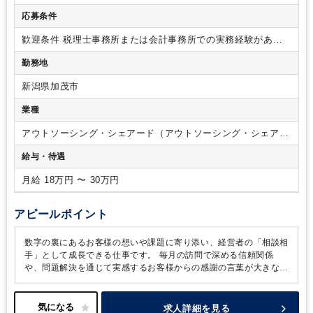
験 ３科目合格/税理士試験 ４科目合格/日商簿記 １級/日商
応募条件
簿記 ２級/日商簿記 ３級/MBA/社会保険労務士
歓迎条件
税理士事務所または会計事務所での実務経験がある
方、法人決算業務を一通り完結できる方
勤務地
新潟県加茂市
業種
アウトソーシング・シェアード（アウトソーシング・シェアー
ドサービス）
給与・待遇
月給 18万円 〜 30万円
アピールポイント
数字の裏にあるお客様の想いや課題に寄り添い、経営者の「相談相
手」として成長できる仕事です。
毎月の訪問で深める信頼関係
や、問題解決を通じて実感するお客様からの感謝の言葉が大きなや
りが
いとなります。
「お客様と共に未来を創りたい」「経営サポ
ートを通じて自分自身も成長したい」とお考えの方、ぜひご応募く
ださい！
求人詳細を見る