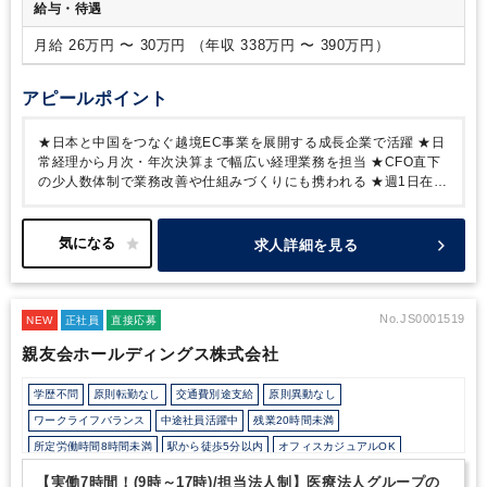
給与・待遇
月給 26万円 〜 30万円 （年収 338万円 〜 390万円）
アピールポイント
★日本と中国をつなぐ越境EC事業を展開する成長企業で活躍
★日
常経理から月次・年次決算まで幅広い経理業務を担当
★CFO直下
の少人数体制で業務改善や仕組みづくりにも携われる
★週1日在宅
勤務可・残業ほぼなしで働きやすい環境
★服装・髪型・ネイル自
由で自由度◎ 土日祝休み・年間休日126日でプライベートも充実
★中国語スキル不要！管理部門は日本語でコミュニケーション可能
求人詳細を見る
No.JS0001519
NEW
正社員
直接応募
親友会ホールディングス株式会社
学歴不問
原則転勤なし
交通費別途支給
原則異動なし
ワークライフバランス
中途社員活躍中
残業20時間未満
所定労働時間8時間未満
駅から徒歩5分以内
オフィスカジュアルOK
少人数の職場（所属部門の人数3人以下）
退職金制度
土日祝休み
【実働7時間！(9時～17時)/担当法人制】医療法人グループの