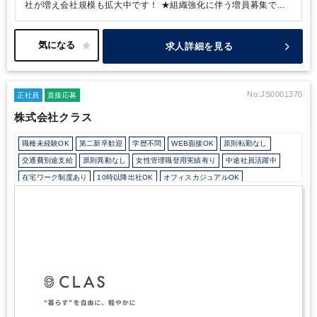
社が増え会社規模も拡大中です！
★組織強化に伴う増員募集で
す！
求人詳細を見る
No.JS0001370
正社員
直接応募
株式会社クラス
職種未経験OK
第二新卒歓迎
学歴不問
WEB面接OK
原則転勤なし
交通費別途支給
原則異動なし
女性管理職登用実績有り
中途社員活躍中
在宅ワーク制度あり
10時以降出社OK
オフィスカジュアルOK
カジュアル（デニム）OK
外国人がいるグローバルなオフィス
Wワーク可能（副業禁止規定なし）
寮・社宅・家賃・住宅補助
土日祝休み
完全週休2日制
年間休日120日以上
独自サービス