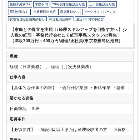
職種未経験OK
学歴不問
20時以降面接設定可能
土日面接設定可能
原則転勤なし
交通費別途支給
原則異動なし
ワークライフバランス
女性管理職登用実績有り
中途社員活躍中
直近3年間黒字経営
在宅ワーク制度あり
残業20時間未満
所定労働時間8時間未満
【家庭との両立を実現！/経理スキルアップを目指す方へ】少
オフィスカジュアルOK
少人数の職場（所属部門の人数3人以下）
人数の経理・事務代行会社にて経理事務スタッフの募集！
（年収300万円～400万円/経理/正社員/東京都豊島区池袋）
研修・資格取得支援
土日祝休み
完全週休2日制
年間休日120日以上
職種
経理（日常業務） 、 経理（月次決算業務）
仕事内容
【具体的な仕事の内容】
・会計仕訳業務
・振込作業
・請求書
の発行やファイリングなど。
※お客様とチャットやオンライ
活かせる資格
ンミーティングなどでのやり取りが発生する場合があります。
日商簿記 ３級
応募条件
【必須要件】
・簿記3級以上または経理経験者の方
※資格が
あれば業務未経験OK
・Googleスプレッドシートなど基本的な