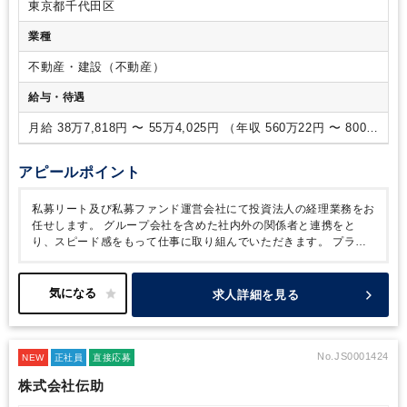
東京都千代田区
業種
不動産・建設（不動産）
給与・待遇
月給 38万7,818円 〜 55万4,025円 （年収 560万22円 〜 800万
22円）
アピールポイント
私募リート及び私募ファンド運営会社にて投資法人の経理業務をお
任せします。
グループ会社を含めた社内外の関係者と連携をと
り、スピード感をもって仕事に取り組んでいただきます。
プライ
ム上場グループ企業につき、安定した基盤のもと、
まずは、投資
法人経理やライセンス管理に関わる仕事からスタートいただき、
将来的には財務の資金調達やIR業務等へキャリアアップいただく
求人詳細を見る
環境もございます。
徐々にお任せする範囲広げますので、安心し
てスキルアップしてもらえます！
No.JS0001424
NEW
正社員
直接応募
株式会社伝助