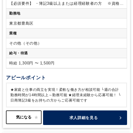
【必須要件】
・簿記3級以上または経理経験者の方
※資格が
あれば業務未経験OK
・Googleスプレッドシートなど基本的な
勤務地
PC操作が出来る方
【歓迎要件】
・営業事務の経験がある方
・会計ソフトの使用経験がある方
・給与計算の経験がある方
東京都豊島区
＜人物像＞
・意欲的に取り組める方
・業務の性質上、細かな
事に気づくことができる方
業種
その他（その他）
給与・待遇
時給 1,300円 〜 1,500円
アピールポイント
★家庭と仕事の両立を実現！柔軟な働き方が相談可能
└週の合計
勤務時間が14時間以上～勤務可能
★経理未経験から応募可能！
└
日商簿記3級をお持ちの方からご応募可能です
求人詳細を見る