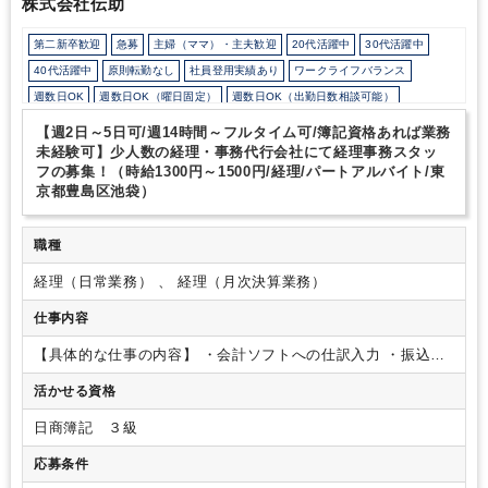
株式会社伝助
第二新卒歓迎
急募
主婦（ママ）・主夫歓迎
20代活躍中
30代活躍中
40代活躍中
原則転勤なし
社員登用実績あり
ワークライフバランス
週数日OK
週数日OK（曜日固定）
週数日OK（出勤日数相談可能）
週2日からOK
週3日からOK
週4日勤務
週5日勤務
月数日の勤務
【週2日～5日可/週14時間～フルタイム可/簿記資格あれば業務
時短勤務の相談OK
勤務開始時間の相談OK
勤務終了時間の相談OK
朝遅め
未経験可】少人数の経理・事務代行会社にて経理事務スタッ
フの募集！（時給1300円～1500円/経理/パートアルバイト/東
10時以降出社OK
定時早め
16時以前退社OK
フルタイム
京都豊島区池袋）
1日5時間以内でもOK
時短OK
1日7時間未満勤務OK
9時30分出社OK
残業少なめ
残業月10時間未満
扶養控除内
オフィスカジュアルOK
職種
派遣スタッフ活躍中
少人数の職場（所属部門の人数3人以下）
ルーティンワークがメイン
経理（日常業務） 、 経理（月次決算業務）
業務手順等のOJT
土日祝休み
平日休みあり
完全週休2日制
弥生会計
freee
PCA
仕事内容
【具体的な仕事の内容】
・会計ソフトへの仕訳入力
・振込作
業
・その他、経理・事務業務全般
・書類の整理
・社内総務
活かせる資格
（名刺管理・掃除） など
※電話応対はなく、コツコツ
と事務に集中できる環境です。
※お客様とは、チャットでや
日商簿記 ３級
り取りが発生する場合もあります。
応募条件