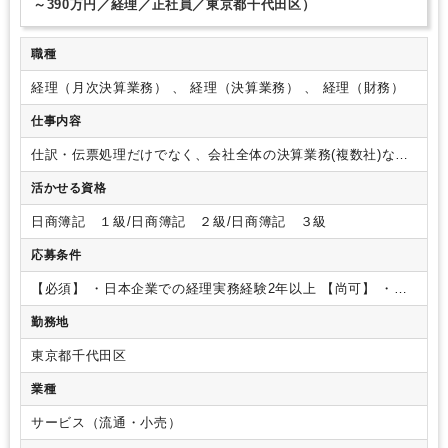
～390万円／経理／正社員／東京都千代田区）
職種
経理（月次決算業務） 、 経理（決算業務） 、 経理（財務）
仕事内容
仕訳・伝票処理だけでなく、会社全体の決算業務(複数社)など
をお任せします
<業務内容詳細>
・決算業務（複数社）
∟年
活かせる資格
次：試算表作成、決算整理、修正仕訳
∟月次：試算表作成、
修正仕訳
∟日次：売掛金・買掛金管理、小口経費管理、出納
日商簿記 １級/日商簿記 ２級/日商簿記 ３級
管理、伝票整理
・支払手配（国内・海外）
・資金繰り管理
・
税理士対応
・契約書押印、書類管理
・社内行事手配
・その他
応募条件
各種庶務サポート
ベンチャー企業の為、まだまだフローの改
善などが必要ですがその分チームで力を合わせより良くしてい
【必須】
・日本企業での経理実務経験2年以上
【尚可】
・
くことができ、スキルアップに繋がります。
Excel関数 VLOOKUP/SUMIFのスキル
・日商簿記2級もしく
勤務地
は同等の知識
・財務経験（資金調達、銀行とのやり取り）
・
予算管理実務経験（年数不問）
【求める人物像】
・社内外に
東京都千代田区
対しての柔軟な対応力
・異文化への理解
・コミュニケーショ
ン力（他部署との関わりが多数ある為）
業種
サービス（流通・小売）