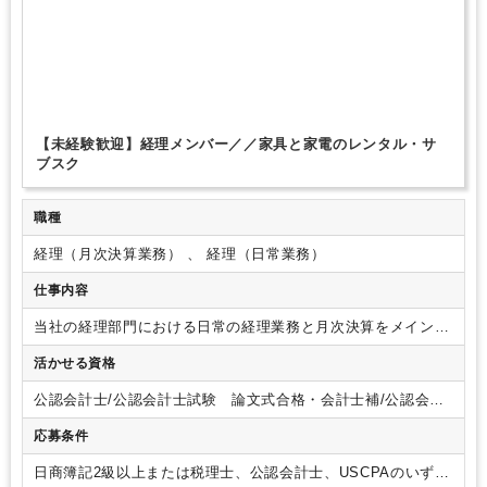
【未経験歓迎】経理メンバー／／家具と家電のレンタル・サ
ブスク
職種
経理（月次決算業務） 、 経理（日常業務）
仕事内容
当社の経理部門における日常の経理業務と月次決算をメインで
担当し、その中で必要な経理業務のフロー構築もお任せしま
活かせる資格
す。
▼具体的には下記業務をお任せします。
＜日常経理業務
＞
仕訳計上、経費精算、入出金管理、債権債務管理、固定資
公認会計士/公認会計士試験 論文式合格・会計士補/公認会計
産管理等
＜決算業務＞
月次決算
＜業務フローの構築・改善＞
士試験 短答式合格/USCPA/USCPA 科目合格/日商簿記 １
会社の成長スピードに合わせて、より正確で効率的な、新しい
応募条件
級/日商簿記 ２級
経理の「仕組みづくり」
中長期的には・・・
・年次決算業務
・チームマネジメント
・監査法人対応 など
日商簿記2級以上または税理士、公認会計士、USCPAのいずれ