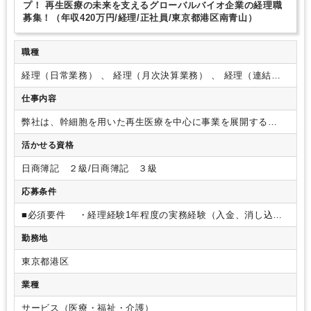
プ！ 再生医療の未来を支えるグローバルバイオ企業の経理職
募集！（年収420万円/経理/正社員/東京都港区南青山）
職種
経理（日常業務） 、 経理（月次決算業務） 、 経理（連結決
算）
仕事内容
弊社は、幹細胞を用いた再生医療を中心に事業を展開する
HELENE Groupのコーポレート部門です。
主に海外富裕層の
活かせる資格
お客様を中心に、健康寿命促進やアンチエイジングを目的とし
た幹細胞治療を提供するクリニックの運営支援を行っており、
日商簿記 ２級/日商簿記 ３級
同分野を扱うクリニックの中では歴史が古く、業界を牽引する
リーディングカンパニーです！
日本だけでなくUAE・英国・
応募条件
シンガポールなど、グローバルに事業を拡大中です！
～主に
国内グループ法人の経理業務をお任せいたします！～
【具体
■必須要件
・経理経験1年程度の実務経験（入金、消し込
的な業務内容】
・売上入金、消込、伝票起票、支払などの日
み、伝票起票など）
・大卒以上
・経理として経験、知識
勤務地
次・週次業務
・月次決算のサポート業務
・請求書発行、書類
を深めたい方
・英語に抵抗ない方
■求める人物像
・人
整理、ファイリング
・小口現金管理、銀行窓口対応
・売上管
と接することが好きで、積極的にコミュニケーションが取れる
東京都港区
理
・固定資産計上
・その他、経理業務全般のサポート
定型仕
方（外国籍メンバーやドクターとの交流機会があるため） ※
訳入力などの業務はBPO（外部委託）を活用しており、業務効
英語力は必須ではありません。
・日本の医療技術を世界に
業種
率化のため自動化を進めているため、判断が必要な業務や社内
広げる事業に、経理として貢献したい方
・新しい業務や課
連携が中心になります。そのため、経験年数が浅くても、すぐ
題に積極的に取り組み、スキルや知識を広げていける方
・
サービス（医療・福祉・介護）