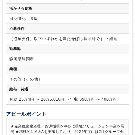
力・スキル・成長度合いに合わせて業務をお任せします。
・
活かせる資格
仕訳、伝票処理、支払処理
・売掛金、買掛金管理
・月次・年
次決算業務
・税務関連業務（税務申告準備・行政報告業務）
日商簿記 ３級
・固定資産管理 など
※使用ソフト「勘定奉行」
また、東証プ
ライム市場への上場を大きな目標としており、現在その準備を
応募条件
進めております。
経理として上場準備に関わる業務にも携わ
れるため、貴重な経験を積むことができる環境です。
【必須要件】以下いずれかを満たせば応募可能です
・経理職
での実務経験
・金融機関での就業経験
【歓迎要件】
・日
勤務地
商簿記検定3級の資格保有者
静岡県静岡市
業種
その他（その他）
給与・待遇
月給 25万4円 〜 28万5,010円 （年収 350万円 〜 400万円）
アピールポイント
★産業廃棄物処理・資源循環を中心に環境ソリューション事業を展
開
★積極的にM＆Aを実施しており、2024年度には2社グループ会