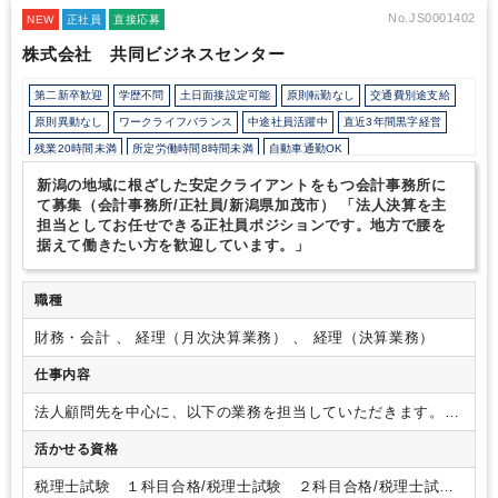
No.JS0001402
NEW
正社員
直接応募
株式会社 共同ビジネスセンター
第二新卒歓迎
学歴不問
土日面接設定可能
原則転勤なし
交通費別途支給
原則異動なし
ワークライフバランス
中途社員活躍中
直近3年間黒字経営
残業20時間未満
所定労働時間8時間未満
自動車通勤OK
オフィスカジュアルOK
研修・資格取得支援
持株会・ストックオプションあり
新潟の地域に根ざした安定クライアントをもつ会計事務所に
退職金制度
寮・社宅・家賃・住宅補助
地域密着
医療に強み
建設に強み
て募集（会計事務所/正社員/新潟県加茂市） 「法人決算を主
担当としてお任せできる正社員ポジションです。地方で腰を
製造に強み
据えて働きたい方を歓迎しています。」
職種
財務・会計 、 経理（月次決算業務） 、 経理（決算業務）
仕事内容
法人顧問先を中心に、以下の業務を担当していただきます。
・法人の記帳入力・試算表作成
・月次・年次決算業務
・法人
活かせる資格
税・消費税申告書作成
・税理士補助業務
※経験・能力に応じ
て、主担当として決算まで一貫して担当
※チェック専任・入
税理士試験 １科目合格/税理士試験 ２科目合格/税理士試
力専任ではありません