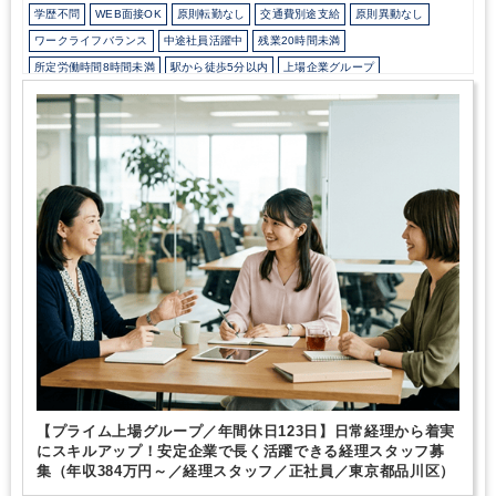
学歴不問
WEB面接OK
原則転勤なし
交通費別途支給
原則異動なし
ワークライフバランス
中途社員活躍中
残業20時間未満
所定労働時間8時間未満
駅から徒歩5分以内
上場企業グループ
オフィスカジュアルOK
研修・資格取得支援
持株会・ストックオプションあり
退職金制度
土日祝休み
完全週休2日制
年間休日120日以上
医療に強み
【プライム上場グループ／年間休日123日】日常経理から着実
にスキルアップ！安定企業で長く活躍できる経理スタッフ募
集（年収384万円～／経理スタッフ／正社員／東京都品川区）