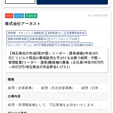
No.JS0001393
NEW
正社員
直接応募
株式会社アーネスト
管理職・マネジメント経験歓迎
原則転勤なし
交通費別途支給
残業20時間未満
自動車通勤OK
オフィスカジュアルOK
カジュアル（デニム）OK
退職金制度
土日祝休み
完全週休2日制
年間休日120日以上
【埼玉県吉川市/経理(中堅～リーダー・課長候補)/年休125
日】リビルド部品の製造販売を手がける企業で経理・中堅～
管理監督(リーダー・課長)職候補の募集（正社員/年収450万円
～650万円/埼玉県吉川市会野谷1-173-1）
職種
経理（決算業務） 、 経理（月次決算業務） 、 経理（日常業
務）
仕事内容
経理・管理職候補として、下記業務をお任せいたします。
【具体的な業務内容】
・伝票起票
・売掛買掛管理
・振込業