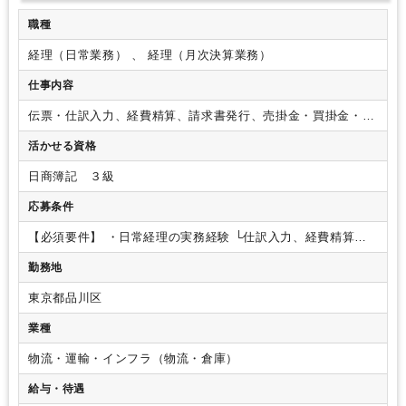
職種
経理（日常業務） 、 経理（月次決算業務）
仕事内容
伝票・仕訳⼊⼒、経費精算、請求書発⾏、売掛⾦・買掛⾦・⼊
出⾦管理など、⽇常経理を中⼼にお任せします。
本社経理ユ
活かせる資格
ニットにて、⽇常経理を中⼼とした業務をお任せします。
会
社で発⽣する⽇々の「お⾦の動き」を正確に管理・記録する、
日商簿記 ３級
経理の⼟台となる業務を担当いただき、少しずつステップアッ
プしていけます。
■具体的な業務内容
・伝票起票、仕訳デー
応募条件
タ作成
・経費精算業務
・請求書発⾏、発注書との照合
・仕
⼊、買掛⾦・売掛⾦管理
・⼊⾦確認、消込業務
・預⾦管理、
【必須要件】
・⽇常経理の実務経験
└仕訳⼊⼒、経費精算、
出納帳のチェック・残⾼照合
・債権管理業務
・⽉次等の決算
請求書処理など、経理業務の流れを理解している⽅
・基本的
勤務地
業務
・監査対応
・各種データ⼊⼒・作成、ファイリング な
なPCスキル
└Excelの四則演算、SUM関数の利⽤などがある
ど
※会計ソフトはFX5／TKCを使⽤
（使⽤経験がない⽅には
⽅
【歓迎経験・スキル】
・⽇商簿記3級程度の知識
・会計ソ
東京都品川区
⼊社後に教えます）
■⼊社後の流れ
まずは⽇常の経理・財務
フトを使⽤した経理実務経験
・売掛⾦、買掛⾦管理の経験
・
業務から慣れていただき、経験や習熟度に応じて⽉次等の決算
固定資産台帳（新規取得・償却・除売却など）の管理経験
・
業種
や監査対応業務などに関わっていただきます。
会計ソフトの
⽉次決算や年次決算の経験
・法⼈向けインターネットバンキ
使い⽅も3ヶ⽉程度で覚えられると思います。
また、⽉次・四
ングの利⽤経験
・電⼦帳簿保存法に対応した書類管理の経験
物流・運輸・インフラ（物流・倉庫）
半期・年次決算などの⾼度な業務は、初めからすべてお任せす
【求める人物像】
・経理として少しずつスキルアップした
給与・待遇
ることはありません。
上司や担当者がサポートながら進める
い、安定した環境で⻑く働きたいという⽅⼤歓迎です