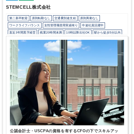
よるライフスタイルの変化で社会的にもサブスク需要が高まる中、
STEMCELL株式会社
多様なニーズに適した商品ラインナップ拡張や、配送網の構築など
へ積極的に投資中。2025年4月には総額約25億円の資金調達も実
第二新卒歓迎
原則転勤なし
交通費別途支給
原則異動なし
施。積極的な投資により、競合の参入障壁が高い独自のビジネス・
収益モデルを確立した今、上場へ向けた事業・組織拡大に本格的な
ワークライフバランス
女性管理職登用実績有り
中途社員活躍中
アクセルを踏んでいきます。
直近3年間黒字経営
残業20時間未満
10時以降出社OK
駅から徒歩5分以内
オフィスカジュアルOK
カジュアル（デニム）OK
外国人がいるグローバルなオフィス
研修・資格取得支援
土日祝休み
完全週休2日制
年間休日120日以上
英語力を活かす
ダブルライセンス(公認会計士＋税理士等）
医療に強み
美容に強み
公認会計士・USCPAの資格を有するCFOの下でスキルアッ