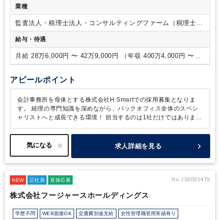
ことで、ベンチャー事業会社での事業成長や組織づくりを経験
業種
することができます
・クラウド会計ソフトの機能の習熟度、
活用スキルを証明するためのオンライン検定試験の受験が可能
監査法人・税理士法人・コンサルティングファーム（税理士法
となります
・AIを活用した業務フロー構築にもチャレンジで
人）
給与・待遇
きます。
■資格取得支援：
・自己研鑽のための書籍購入、セ
ミナー受講制度あり
・会計・税務に関する社内勉強会の実施
月給 28万6,000円 〜 42万9,000円 （年収 400万4,000円 〜
・税理士試験受験するメンバーは試験休暇を取得することが可
600万6,000円）
能
■社内の雰囲気：
・代表の過去の経験から、会計業界の悪
しき文化（残業が多く、社内が殺伐とした雰囲気）を払拭すべ
アピールポイント
く、働き方や雰囲気には重きを置いている会社です
全席にデ
ュアルディスプレイを完備し、日々の業務効率を高めていま
会計事務所を母体とする株式会社H Smartでの採用募集となりま
す。また、クラウド会計や予算管理ツールなど、最新のITツー
す。
経理の専門知識を深めながら、バックオフィス全体のスペシ
ルを積極的に導入。AIの活用も積極的に行っています。メンバ
ャリストへと成長できる環境！
担当するのは1社だけではありませ
ー一人ひとりが集中して仕事に取り組める環境を整えていま
ん。さまざまな成長フェーズのスタートアップ・ベンチャー企業を
す。
・落ち着いたメンバーが多く、メリハリをつけて仕事に
複数支援するため、多様な業界・規模の経営課題に触れながら、実
取り組む事ができます
践的なスキルを積み上げることができます。
また、クライアント
求人詳細を見る
との距離が近く、単なる事務代行にとどまらず、ツール選定や業務
フローの設計・改善提案まで担うことができます。「業務が回る仕
組みをつくる」という視点で経営者のパートナーとして関わりたい
方にとって、やりがいを感じるポジションです。
No.JS0001479
NEW
正社員
直接応募
株式会社フージャースホールディングス
学歴不問
WEB面接OK
交通費別途支給
女性管理職登用実績有り