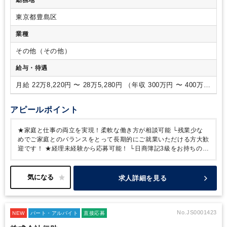
勤務地
PC操作が出来る方
【歓迎要件】
・会計ソフトの使用経験があ
る方
＜人物像＞
・意欲的に取り組める方
・業務の性質上、細
東京都豊島区
かな事に気づくことができる方
業種
その他（その他）
給与・待遇
月給 22万8,220円 〜 28万5,280円 （年収 300万円 〜 400万
円）
アピールポイント
★家庭と仕事の両立を実現！柔軟な働き方が相談可能
└残業少な
めでご家庭とのバランスをとって長期的にご就業いただける方大歓
迎です！
★経理未経験から応募可能！
└日商簿記3級をお持ちの方
からご応募可能です
求人詳細を見る
No.JS0001423
NEW
パート・アルバイト
直接応募