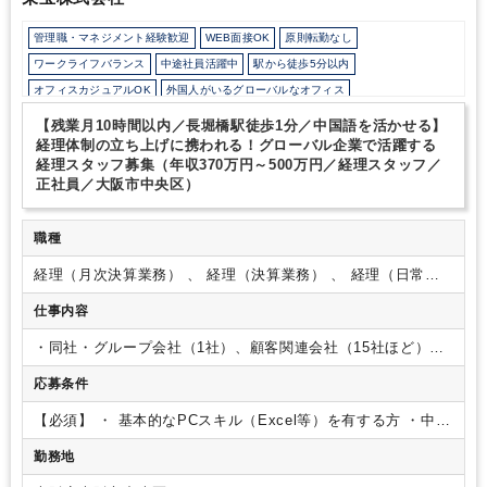
管理職・マネジメント経験歓迎
WEB面接OK
原則転勤なし
ワークライフバランス
中途社員活躍中
駅から徒歩5分以内
オフィスカジュアルOK
外国人がいるグローバルなオフィス
少人数の職場（所属部門の人数3人以下）
年間休日120日以上
【残業月10時間以内／長堀橋駅徒歩1分／中国語を活かせる】
経理体制の立ち上げに携われる！グローバル企業で活躍する
経理スタッフ募集（年収370万円～500万円／経理スタッフ／
正社員／大阪市中央区）
職種
経理（月次決算業務） 、 経理（決算業務） 、 経理（日常業
務）
仕事内容
・同社・グループ会社（1社）、顧客関連会社（15社ほど）の
会計帳簿管理および会計データの整理
・月次・年次決算業
応募条件
務、および資料作成（税理士と連携して対応）
∟将来的に
は決算内製化を目指しています
その他、下記のような業務も
【必須】
・ 基本的なPCスキル（Excel等）を有する方
・中国
行っていただくことを想定しております。
・日本で企業を設
語が話せる方
・経理の実務経験をお持ちの方（事業会社・事
立する中国人顧客に対し、会社経営および税務制度の概要説
勤務地
務所どちらも歓迎／日本の会計基準）
【歓迎】
・普通自動車
明・情報提供
・海外顧客との日中両言語による業務連絡およ
運転免許をお持ちの方