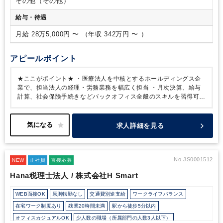
その他（その他）
給与・待遇
月給 28万5,000円 〜 （年収 342万円 〜 ）
アピールポイント
★ここがポイント★
・医療法人を中核とするホールディングス企
業で、担当法人の経理・労務業務を幅広く担当
・月次決算、給与
計算、社会保険手続きなどバックオフィス全般のスキルを習得可能
・1法人ごとの担当制のため、責任と裁量を持って業務に取り組め
る環境
・ベテラン社員からの引継ぎ体制があり、医療業界未経験
者も安心
・実働7時間勤務かつ残業も少なく、ワークライフバラン
求人詳細を見る
スを保ちながら働ける
★こんな方におすすめ★
・決算補助以上の
経理経験を活かし、担当を持って業務を進めたい方
・経理だけで
なく労務領域にも業務の幅を広げたい方
・責任感を持って担当法
人を支えることにやりがいを感じる方
・安定した環境で腰を据え
No.JS0001512
NEW
正社員
直接応募
て長く働きたい方
Hana税理士法人 / 株式会社H Smart
WEB面接OK
原則転勤なし
交通費別途支給
ワークライフバランス
在宅ワーク制度あり
残業20時間未満
駅から徒歩5分以内
オフィスカジュアルOK
少人数の職場（所属部門の人数3人以下）