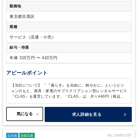
【募集背景】
当社はIPOを目指し、組織体制の強化を加速させ
かをお持ちの方 ※いずれも科目合格可
勤務地
ています。このフェーズで必要とされているのは、既存業務の
継続ではなく、上場に耐えうる経理の『仕組み』をゼロから構
東京都目黒区
築・刷新することです。あなたの経験と知見を活かし、会社の
未来を支える強固な経理基盤を、一緒に創り上げてほしいと考
業種
えています。
サービス（流通・小売）
給与・待遇
年俸 310万円 〜 410万円
アピールポイント
【当社について】
「『暮らす』を自由に、軽やかに」というビジ
ョンのもと、家具・家電のサブスクリプション型レンタルサービス
『CLAS』を運営しています。「CLAS」は、月々440円（税込）
から最低利用期間の縛りなく家具・家電の利用・交換が行なえるサ
ブスクリプションサービスです。個人・法人向けに、変化に応じ
た“最適空間“を提供。返却・交換手数料も不要で、必要なときに必
求人詳細を見る
要なものをレンタル、不要になったら返却することで、より自由で
手軽に家具・家電の導入が可能です。SDGsの目標12「つくる責任
つかう責任」の達成に向け、循環型でサステナブルな「ものを捨て
ない社会づくり」の実現を目指します。
【事業構想】
コロナ禍に
No.JS0001357
正社員
直接応募