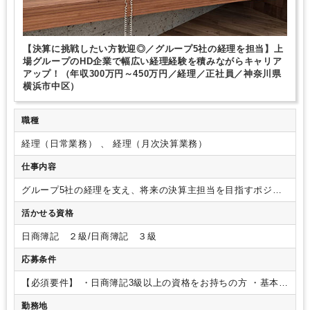
【決算に挑戦したい方歓迎◎／グループ5社の経理を担当】上
場グループのHD企業で幅広い経理経験を積みながらキャリア
アップ！（年収300万円～450万円／経理／正社員／神奈川県
横浜市中区）
職種
経理（日常業務） 、 経理（月次決算業務）
仕事内容
グループ5社の経理を支え、将来の決算主担当を目指すポジシ
ョンです。（ご経験によっては補助業務となります。）
・売
活かせる資格
掛金・買掛金の管理および入金消込、支払段取り（BillOne /
NEXT使用）
・日常経理業務全般（仕訳、伝票処理、経費精
日商簿記 ２級/日商簿記 ３級
算）
決算サポート
・月次決算・年次決算の補助業務（試算表
の作成サポート）
・グループ会社の決算データ取りまとめ
・
応募条件
経理業務のデジタル化・フロー改善（マネーフォワード等の推
進補助）
・他部署およびグループ各社との業務調整・問合せ
【必須要件】
・日商簿記3級以上の資格をお持ちの方
・基本的
対応
なPCスキル（ExcelでSUM関数・VLOOKUP関数などを使用
勤務地
できる方）
※経理実務経験者はもちろん、実務未経験の方も