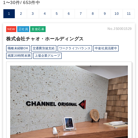
1〜30件/ 653件中
1
2
3
4
5
6
7
8
9
10
11
No.JS0001529
NEW
正社員
直接応募
株式会社チャオ・ホールディングス
職種未経験OK
交通費別途支給
ワークライフバランス
中途社員活躍中
残業20時間未満
上場企業グループ