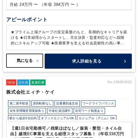
のでご安⼼ください。
月給 24万円 〜 （年収 384万円 〜 ）
アピールポイント
★プライム上場グループの安定基盤のもと、長期的なキャリアを築
ける
★日常経理からスタートし、月次決算・監査対応などへ段階
的にスキルアップ可能
★医療業界を支える社会貢献性の高い事業
で景気に左右されにくい環境
★賞与実績4ヶ月分・年間休日123
日・退職金制度など福利厚生が充実
★残業月平均15時間程度で、
プライベートとの両立もしやすい
まずは仕訳入力や経費精算、売
求人詳細を見る
掛・買掛金管理などの日常経理からスタートし、経験や習熟度に応
じて月次決算や監査対応などへ段階的に業務の幅を広げていけま
す。
決算業務をいきなり一人で任されることはなく、先輩社員の
サポートを受けながら着実にスキルアップできる環境です。
景気
No.JS0001523
NEW
正社員
直接応募
に左右されにくい医療業界を支える事業基盤に加え、賞与実績4ヶ
株式会社エィチ・ケイ
月分・年間休日123日・退職金制度など福利厚生も充実。
安定し
た環境で腰を据えて経理としてキャリアを築きたい方におすすめの
第二新卒歓迎
原則転勤なし
交通費別途支給
ワークライフバランス
求人です。
女性管理職登用実績有り
中途社員活躍中
在宅ワーク制度あり
駅から徒歩5分以内
オフィスカジュアルOK
カジュアル（デニム）OK
外国人がいるグローバルなオフィス
少人数の職場（所属部門の人数3人以下）
【週1日在宅勤務可／残業ほぼなし／服装・髪型・ネイル自
由】越境EC事業を支える経理スタッフ募集！（年収338万円