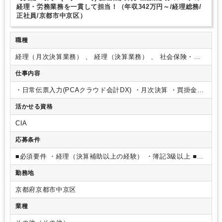
完全週休2日制
年間休日120日以上
経理・労務業務を一貫して担当！（年収342万円～/経理総務/
正社員/京都市中京区）
職種
経理（月次決算業務） 、 経理（決算業務） 、 社会保険・給
与
仕事内容
・日常伝票入力(PCAクラウド会計DX)
・月次決算
・買掛金・
売掛金の管理
・現金管理
・預金管理
・年次決算
・振込支払
活かせる資格
処理
・給与計算(給与ソフト(PCAクラウド給与DX)にて明細作
成・振込)
・各種申告処理
・算定基礎
・労働保険
・年末調整
CIA
・給与支払報告書
・確定拠出年金管理
事業所担当制：担当事
業所の上記の業務を行っていただきます。
応募条件
■必須要件
・経理（決算補助以上の経験）
・簿記3級以上
■歓
迎要件
・労務経験の有する方
勤務地
京都府京都市中京区
業種