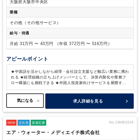
び調整
・海外投資家が所有する不動産の賃貸運営支援（収支
大阪府大阪市中央区
管理、関係各所との連絡調整、制度説明など）
業種
その他（その他サービス）
給与・待遇
月給 31万円 〜 43万円 （年収 372万円 〜 516万円）
アピールポイント
★中国語を活かしながら経理・会社設立支援など幅広い業務に携わ
れる
★経理組織の立ち上げメンバーとして、決算内製化や業務フ
ロー構築にも挑戦できる
★外国人投資家向けサービスを展開する
成長企業で、今後の事業拡大にも期待できる
★長堀橋駅徒歩1分・
心斎橋駅徒歩6分とアクセス良好、転勤なしで腰を据えて働ける
★
残業月10時間程度・勤務時間の調整相談も可能で、ワークライフ
求人詳細を見る
バランスを大切にできる
No.JS0001524
NEW
正社員
直接応募
エア・ウォーター・メディエイチ株式会社