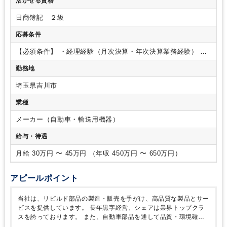
活かせる資格
務、総合振込
・海外送金
・現金実査
・経費精算
・月次、年
次決算業務
・原価計算
・減価償却費計算
・会計入力
・帳簿
日商簿記 ２級
処理など
【ポイント】
・2022年9月にはマキ自動車工業株式
会社を子会社化、2024年7月には株式会社KSSを子会社化しま
応募条件
した。そのため、本社機能のアーネスト管理部門強化の増員募
集となります。
・伝票起票や決算業務補助からスタートし、
【必須条件】
・経理経験（月次決算・年次決算業務経験）
・
徐々に原価計算、管理会計などへ仕事の幅を広げていただきま
普通自動車運転免許
【歓迎条件】
・日商簿記2級
・製造業経
勤務地
す。
・駐車場は無料完備しておりますので、マイカー通勤が
験者
可能です。
埼玉県吉川市
業種
メーカー（自動車・輸送用機器）
給与・待遇
月給 30万円 〜 45万円 （年収 450万円 〜 650万円）
アピールポイント
当社は、リビルド部品の製造・販売を手がけ、高品質な製品とサー
ビスを提供しています。
長年黒字経営、シェアは業界トップクラ
スを誇っております。
また、自動車部品を通して品質・環境確保
への貢献を果たすべく、高度循環型社会の実現に取り組んでおりま