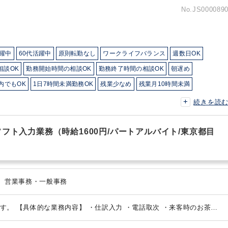
No.JS000089
活躍中
60代活躍中
原則転勤なし
ワークライフバランス
週数日OK
相談OK
勤務開始時間の相談OK
勤務終了時間の相談OK
朝遅め
内でもOK
1日7時間未満勤務OK
残業少なめ
残業月10時間未満
数の職場（所属部門の人数3人以下）
ルーティンワークがメイン
続きを読
語等のOJT
土日祝休み
英語力不要
ミロク
フト入力業務（時給1600円/パートアルバイト/東京都目
会計事務（アシスタント業務） 、 営業事務・一般事務
す。
【具体的な業務内容】
・仕訳入力
・電話取次
・来客時のお茶出
除も含む）
※掃除は所員同士で臨機応変に行っております。
【組織構
パート1名
【ポイント】
・週2日、実働5時間程度でご就業いただける