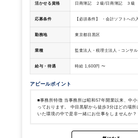
活かせる資格
日商簿記 ２級/日商簿記 ３級
方を募集しております。
・所長
す。
・業務は必ず社員が最終チ
渡り、事務所全体で 50～60 社
応募条件
【必須条件】
・会計ソフトへの
同です。
※事務所はビルの 4 
勤務地
東京都目黒区
業種
監査法人・税理士法人・コンサル
給与・待遇
時給 1,600円 〜
アピールポイント
■事務所特徴
当事務所は昭和57年開業以来、中
っております。
中目黒駅から徒歩3分ほどの場所
いた環境の中で是非一緒にお仕事をしませんか？