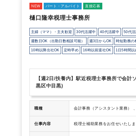
NEW
パート・アルバイト
直接応募
樋口隆幸税理士事務所
主婦（ママ）・主夫歓迎
30代活躍中
40代活躍中
50代
週数日OK（出勤日数相談可能）
週3日からOK
時短勤務の
10時以降出社OK
定時早め
16時以前退社OK
1日5時間以
残業20時間未満
扶養控除内
オフィスカジュアルOK
少人
社内システム等のOJT
業務手順等のOJT
業界知識・専門用
【週2日/扶養内】駅近税理士事務所で会計ソ
黒区中目黒)
職種
仕事内容
税理士補助業務をお任せいたしま
し
・身の回りの掃除（トイレ掃
成】
所員4名：所長、社員2名、