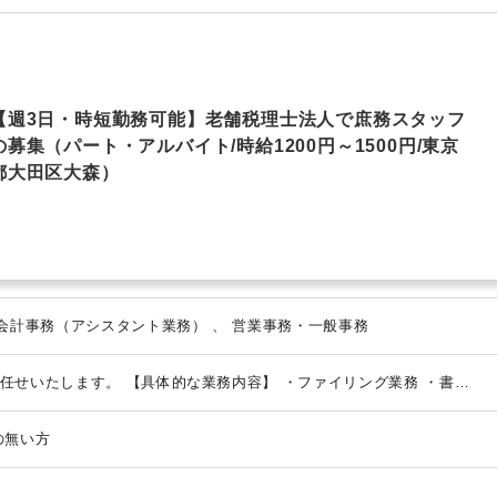
EXCELのスキルが活かせる
弥生会計
PCA
財務応援
e-Tax
TKC
【週3日・時短勤務可能】老舗税理士法人で庶務スタッフ
の募集（パート・アルバイト/時給1200円～1500円/東京
都大田区大森）
アウトソーシング・記帳代行 、 会計事務（アシスタント業務） 、 営業事務・一般事務
任せいたします。
【具体的な業務内容】
・ファイリング業務
・書類
郵便対応
・備品管理
・来客、電話対応 等
【ポイント】
・業務拡大
予定の大森支店での勤務となります。
・クライアントの業種は様々で、
の無い方
。
・週3日～、時短勤務も可能です。まずはご希望の働き方をご相談