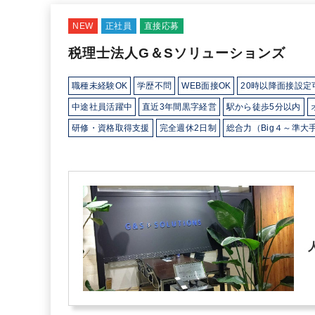
NEW
正社員
直接応募
税理士法人G＆Sソリューションズ
職種未経験OK
学歴不問
WEB面接OK
20時以降面接設定
中途社員活躍中
直近3年間黒字経営
駅から徒歩5分以内
研修・資格取得支援
完全週休2日制
総合力（Big４～準大
ダブルライセンス(公認会計士＋税理士等）