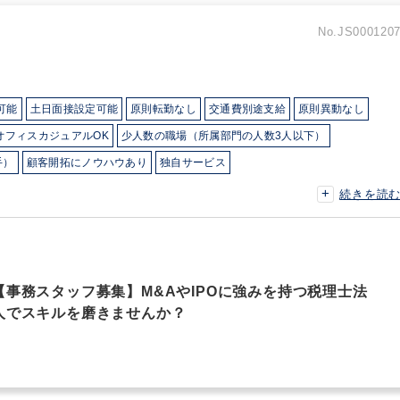
No.JS000120
可能
土日面接設定可能
原則転勤なし
交通費別途支給
原則異動なし
オフィスカジュアルOK
少人数の職場（所属部門の人数3人以下）
手）
顧客開拓にノウハウあり
独自サービス
続きを読
【事務スタッフ募集】M&AやIPOに強みを持つ税理士法
人でスキルを磨きませんか？