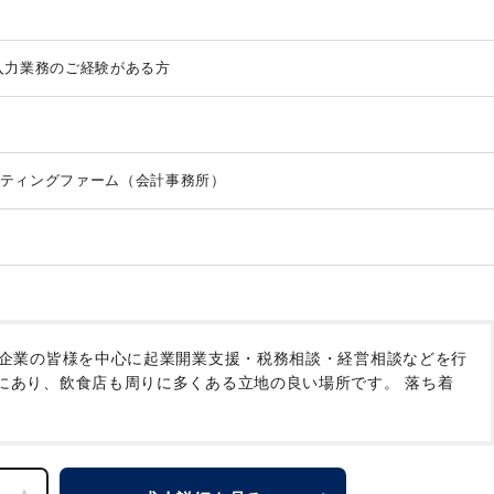
はとても気さくでお話しがしやすいので、ご相談事もしやすい雰囲気で
ェックをしますので、ご安心ください。
・クライアントの業種は多岐に
ほどございます。
・服装はオフィスカジュアルです。
※トイレは男女共
入力業務のご経験がある方
階にありますが、階段しかございませんのでご注意ください。
ティングファーム（会計事務所）
小企業の皆様を中心に起業開業支援・税務相談・経営相談などを行
にあり、飲食店も周りに多くある立地の良い場所です。
落ち着