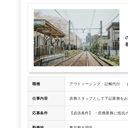
業界知識・専門用語等のOJT
土日祝休み
完全週休2日制
職種
仕事内容
庶務スタッフとして下記業務をお
のスキャン、印刷
・資料作成
・
のための増員募集です。
・開業
応募条件
【必須条件】
・庶務業務に抵抗
法人・個人のどちらもございます
ください。
勤務地
東京都大田区