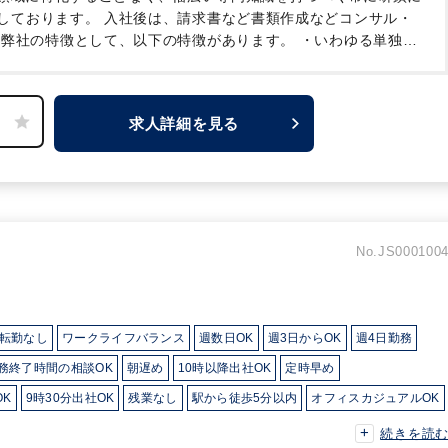
しております。
入社後は、請求書など書類作成などコンサル・
弊社の特徴として、以下の特徴があります。
・いわゆる単独担
複数名の当社メンバーが関与するため、知識や経験が乏しい場合
できます。
・比較的大規模なクライアントも多く、組織再編税
ープ通算法人等の幅広い税務経験が可能です。社員税理士も積極
求人詳細を見る
学べる機会も多いです。
・併設する株式会社で行うアドバイザリ
No.JS000100
転勤なし
ワークライフバランス
週数日OK
週3日からOK
週4日勤務
務終了時間の相談OK
朝遅め
10時以降出社OK
定時早め
OK
9時30分出社OK
残業なし
駅から徒歩5分以内
オフィスカジュアルOK
がメイン
社内システム等のOJT
業務手順等のOJT
続きを読