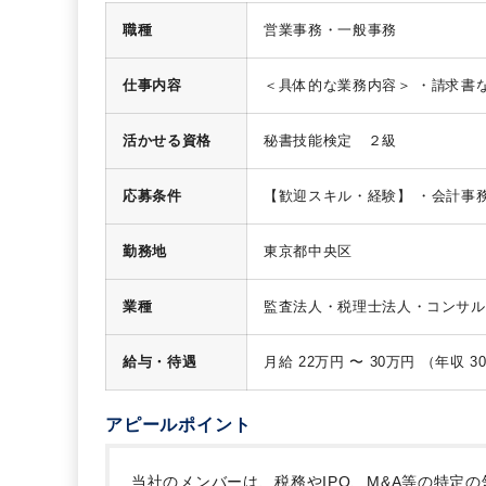
職種
営業事務・一般事務
仕事内容
＜具体的な業務内容＞
・請求書
成
・会計データ入力支援
・記帳
活かせる資格
秘書技能検定 ２級
応募条件
【歓迎スキル・経験】
・会計事
勤務地
東京都中央区
業種
監査法人・税理士法人・コンサル
給与・待遇
アピールポイント
当社のメンバーは、税務やIPO、M&A等の特定