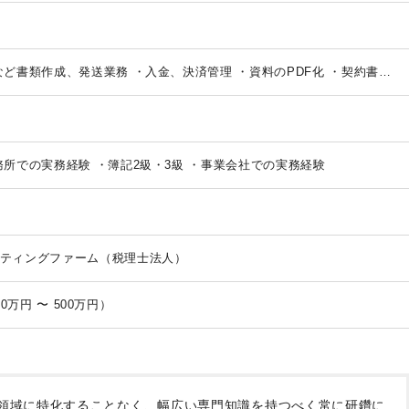
など書類作成、発送業務
・入金、決済管理
・資料のPDF化
・契約書作
支援
務所での実務経験
・簿記2級・3級
・事業会社での実務経験
ティングファーム（税理士法人）
月給 22万円 〜 30万円 （年収 300万円 〜 500万円）
の領域に特化することなく、幅広い専門知識を持つべく常に研鑽に