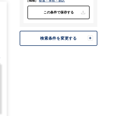
[職種]
秘書・事務・翻訳
7
検索条件を変更する
む