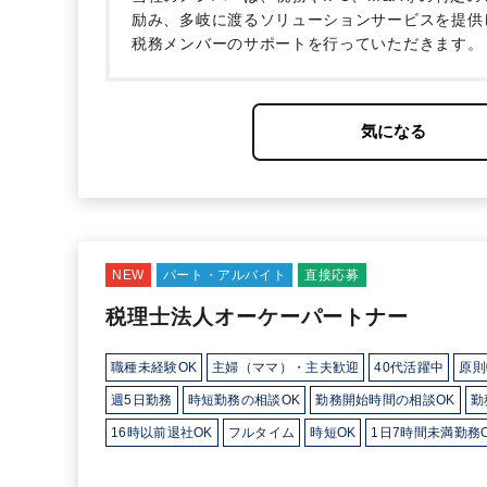
励み、多岐に渡るソリューションサービスを提供
税務メンバーのサポートを行っていただきます。
当者制を採用しておらず、一つのクライアントに
でも気軽に相談し、安心して業務にあたることが
制や上場会社の会計基準に従った税務処理、グル
的に関与するためM&A実務やIPO実務に関して
ー業務へ関与することも可能です。
NEW
パート・アルバイト
直接応募
税理士法人オーケーパートナー
職種未経験OK
主婦（ママ）・主夫歓迎
40代活躍中
原則
週5日勤務
時短勤務の相談OK
勤務開始時間の相談OK
勤
16時以前退社OK
フルタイム
時短OK
1日7時間未満勤務
少人数の職場（所属部門の人数3人以下）
ルーティンワーク