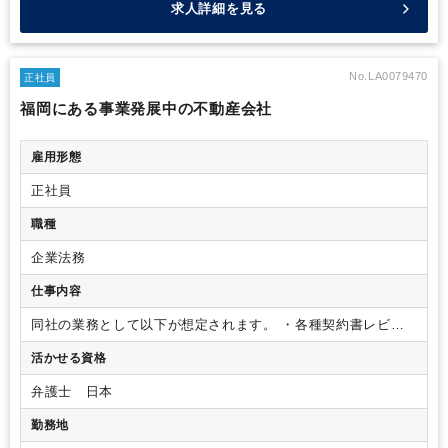
求人詳細を見る
No.LA0079470
正社員
福岡にある事業発展中の不動産会社
雇用形態
正社員
職種
企業法務
仕事内容
同社の業務として以下が想定されます。
・各種契約書レビュ
ー（審査、作成手続など）
・社内規程の制定、改訂手続
・社
活かせる資格
内各部署からの法的な相談対応
・法改正関係の情報収集及び
対応策の立案、実行
・新規事業に伴う法的対応
・知的財産管
弁護士 日本
理業務など
勤務地