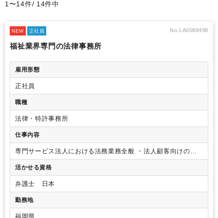
1〜14件/ 14件中
No.LA0088498
NEW
正社員
福祉業界専門の法律事務所
雇用形態
正社員
職種
法律・特許事務所
仕事内容
専門サービス法人における法務業務全般
・法人顧客向けの法
律相談・法務支援
・人事労務問題への対応（労務相談、規程
活かせる資格
整備、従業員トラブル対応等）
・行政機関対応および各種手
続支援
・不祥事・危機管理案件への対応
・契約書作成・レビ
弁護士 日本
ュー、紛争対応
・債権回収およびトラブル解決支援
・カスタ
マーハラスメント案件への対応
・一般民事案件に関する法律
勤務地
相談
・事業再生・清算案件のサポート
福岡県