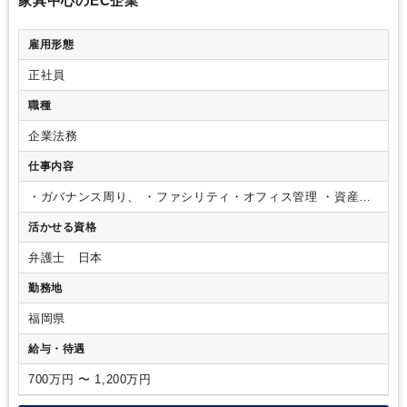
家具中心のEC企業
雇用形態
正社員
職種
企業法務
仕事内容
・ガバナンス周り、
・ファシリティ・オフィス管理
・資産・
備品管理
・BCP・災害等
・メンバーマネジメント（法務相
活かせる資格
談、庶務業務（来客・備品管理）） など
弁護士 日本
勤務地
福岡県
給与・待遇
700万円 〜 1,200万円