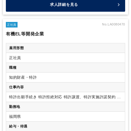
求人詳細を見る
No.LA0080470
正社員
有機EL等開発企業
雇用形態
正社員
職種
知的財産・特許
仕事内容
特許出願手続き
特許拒絶対応
特許譲渡、特許実施許諾契約
特
許調査、分析
それに付随する弁護士対応
（特許申請年平均
勤務地
100件程）
福岡県
給与・待遇