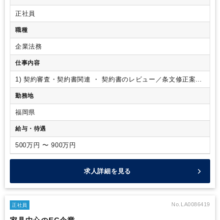
正社員
職種
企業法務
仕事内容
1) 契約審査・契約書関連
・ 契約書のレビュー／条文修正案の
提示
・売買・請負・業務委託・秘密保持（NDA)など
・リスク
勤務地
論点の整理と社内説明
・交渉支援
・ひな形・チェックリスト
の運用
・稟議・承認フローの整備
2) コンプライアンス
・コン
福岡県
プライアンス体制・規程の運用支援
・リスク管理
・教育・啓
発
・通報・相談窓口の運用
3) その他
・契約審査での“要注意
給与・待遇
取引”判定
・建設業法対応
【業務に関する変更の範囲】
事業
や所属部門の状況の変化等により、会社の指示する職務内容へ
500万円 〜 900万円
変更することがあります
求人詳細を見る
No.LA0086419
正社員