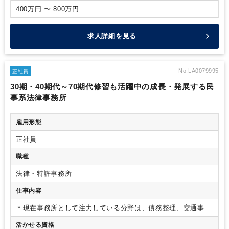
400万円 〜 800万円
求人詳細を見る
No.LA0079995
正社員
30期・40期代～70期代修習も活躍中の成長・発展する民
事系法律事務所
雇用形態
正社員
職種
法律・特許事務所
仕事内容
＊現在事務所として注力している分野は、債務整理、交通事故
を中心に、労働問題（労働者側）、離婚・不貞にも注力、ほか
活かせる資格
相続事件などです。左記事務所事件に取組んでいただきなが