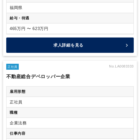
ライアンスに関する研修や教育の実施
・ コンプライアンス監
査の準備および対応
・ コンプライアンスに関する定期的な報
福岡県
告書の作成および提出
給与・待遇
465万円 〜 623万円
求人詳細を見る
No.LA0083333
正社員
不動産総合デベロッパー企業
雇用形態
正社員
職種
企業法務
仕事内容