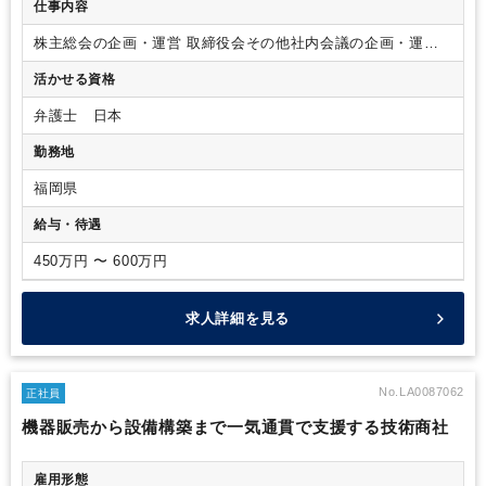
仕事内容
株主総会の企画・運営
取締役会その他社内会議の企画・運営
コーポレートガバナンス・コード対応
プロジェクトの提案、
活かせる資格
推進
株式事務
社内規程の策定・改定
弁護士 日本
勤務地
福岡県
給与・待遇
450万円 〜 600万円
求人詳細を見る
No.LA0087062
正社員
機器販売から設備構築まで一気通貫で支援する技術商社
雇用形態