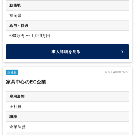
株主総会の企画・運営全般
株主からの問い合わせ対応、
勤務地
機関投資家対応のロジスティクス構築
決算説明会の準備・
運営（現在はすべてオンライン開催）
・ガバナンス・会議体
福岡県
運営
取締役会や経営会議などの重要会議体の事務局業務
（スケジュール管理、資料とりまとめ、議事録作成等）
社
給与・待遇
内稟議の管理運営および審査業務
・組織・メンバーマネジメ
ント
ユニットメンバー（法務総務担当）の業務サポート
680万円 〜 1,029万円
弁護士等の外部パートナーと連携した業務推進
・その他
調査
票対応、および法務総務業務全般における継続的な業務改善
求人詳細を見る
（効率化・自動化など）
No.LA0087627
正社員
家具中心のEC企業
雇用形態
正社員
職種
企業法務