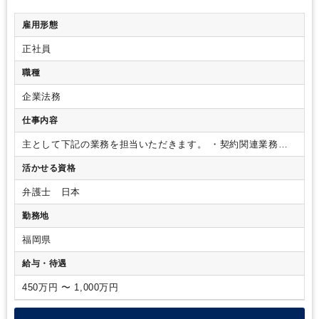
雇用形態
正社員
職種
企業法務
仕事内容
主として下記の業務を担当いただきます。
・契約関連業務全
般
（契約書のレビュー・ドラフト）
・法的紛争対応
・各種法
活かせる資格
律相談（弁護士相談含む）
・法改正情報管理事務局
・内部通
報窓口
・株主総会、取締役会事務局
※知識・経験に合わせて
弁護士 日本
業務をお任せいたします。
※本求人は将来的に別の職務領域
に異動の可能性があります。
勤務地
福岡県
給与・待遇
450万円 〜 1,000万円