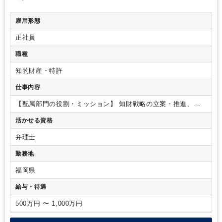
雇用形態
正社員
職種
知的財産・特許
仕事内容
【配属部門の役割・ミッション】
知財戦略の立案・推進、知
財調査・出願・権利化
【具体的な業務内容】
特許調査、特許
活かせる資格
出願・権利化、特許分析、意匠・商標対応
（主要業務は、特
許調査からの総合的なクリアランス判断と出願戦略立案・遂
弁理士
行）
勤務地
福岡県
給与・待遇
500万円 〜 1,000万円