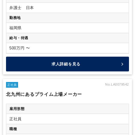
ら、個人事件を自由に受任していただき売上を拡大していただ
弁護士 日本
いて構いません。
＊ご入所頂く方の経験分野やご希望もお聞
きの上、担当していいただく分野・事件数等を相談したいと考
勤務地
えています。
＊事務所へ問合せ（インターネットから）、依
頼のある事件を担当していただきます。その事件をしっかりご
福岡県
対応いただき、別途そこから派生する（例：大変丁寧な対応が
給与・待遇
依頼者に感謝され、企業顧問もしてほしい・・などの依頼）事
務所で受任した以外の事案・事件は、ご自身の「個人受任」と
500万円 〜
していただいても構いません。勿論、その売上を事務所に経費
負担していただく必要はありません。
＊事務所事件への対
応・執務時間は、平日9時～21時中で8時間勤務、休憩時間1時
求人詳細を見る
間。残業や土日の勤務をお願いする場合があります（残業1分
単位で残業代支給、休日出勤手当等あり）※時短勤務を希望さ
れる方はご相談ください。
No.LA0079542
正社員
北九州にあるプライム上場メーカー
雇用形態
正社員
職種