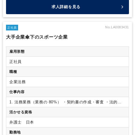
求人詳細を見る
No.LA0083431
正社員
大手企業傘下のスポーツ企業
雇用形態
正社員
職種
企業法務
仕事内容
1. 法務業務（業務の 80%）
・契約書の作成・審査
・法的文
書の作成・管理
・法務相談対応:会社に関連するすべての法的
活かせる資格
問題について、適切なアドバイスを提供
・最新の法令や規制
に関する情報収集
・紛争の解決に向けた法的対応
2. コンプラ
弁護士 日本
イアンス事務局の対応（業務の20%）
・コンプライアンスプ
ログラムの企画、実施、運営
・従業員に対する法務・コンプ
勤務地