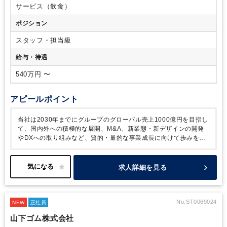
・省エネや廃棄物削減など環境サステナビリティの推進・エネ
サービス（飲食）
ルギー管理
など
ポジション
スタッフ・担当級
給与・待遇
540万円 〜
アピールポイント
当社は2030年までにグループのグローバル売上1000億円を目指し
て、国内外への積極的な展開、M&A、新業態・新デザインの開発
やDXへの取り組みなど、質的・量的な事業成長に向けて歩みを進
めています。
さらなる事業拡大に向け、上場企業として安定した
経営をアシスト出来る経営参謀・実行役となってくださる方を増員
募集します。積極的なM&Aや国内外への店舗展開など、攻めの経
求人詳細を見る
営をベースとする当社の中枢を支えていただきます。
No.ST0069024
NEW
正社員
山下ゴム株式会社