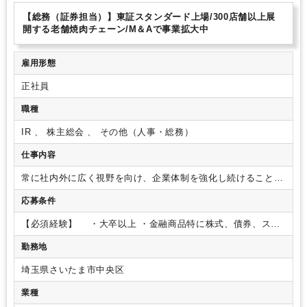
【総務（証券担当）】東証スタンダード上場/300店舗以上展
開する老舗焼肉チェーン/M＆Aで事業拡大中
雇用形態
正社員
職種
IR 、 株主総会 、 その他（人事・総務）
仕事内容
常に社内外に広く視野を向け、企業体制を強化し続けること。
会社のあるべき姿を考え、社内外の様々な短、中長期的課題解
応募条件
決に向けた参謀・実行の役割を担います。部署には既存の専任
担当者がいる業務も含めて幅広い業務があり、できることから
【必須経験】
・大卒以上
・金融商品特に株式、債券、スワ
担当していただきます。
■投資家目線での経営参謀
・業界
ップ、外国為替の知識
や市場の動向の調査・分析
・配当政策の立案と実務
■広報・
勤務地
コーポレートアフェアーズ
・企業広報
・決算説明会や株主総
会の準備・運営、IR
・M＆Aや提携先企業の開拓
■総務
・会
埼玉県さいたま市中央区
社の資産管理、稟議プロセスの管理運用
・各種会議体の運
業種
営、実効性強化の推進
・コーポレートガバナンス体制の構築