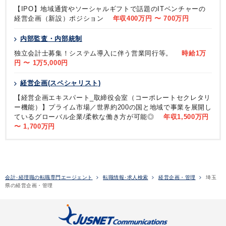
【IPO】地域通貨やソーシャルギフトで話題のITベンチャーの
経営企画（新設）ポジション
年収400万円 〜 700万円
内部監査・内部統制
独立会計士募集！システム導入に伴う営業同行等。
時給1万
円 〜 1万5,000円
経営企画(スペシャリスト)
【経営企画エキスパート_取締役会室（コーポレートセクレタリ
ー機能）】プライム市場／世界約200の国と地域で事業を展開し
ているグローバル企業/柔軟な働き方が可能◎
年収1,500万円
〜 1,700万円
会計･経理職の転職専門エージェント
転職情報･求人検索
経営企画・管理
埼玉
県の経営企画・管理