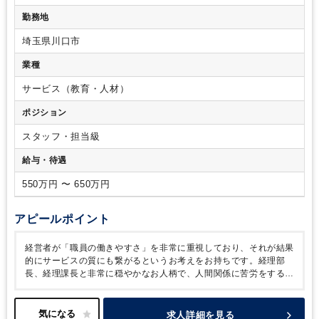
以上or監査法人勤務経験2年以上の方
■連結決算・開示書類の
勤務地
作成にチャレンジしたい方orできる方
■1人で業務を完結でき
る能力を有する方
【尚可要件】
■連結業務経験者、開示業務
埼玉県川口市
経験者、日商簿記1級以上
【求める人物像】
■コミュニケーシ
ョンを円滑に取れる方
■業務に責任を持ち、何事も最後までや
業種
り抜く事ができる方
サービス（教育・人材）
ポジション
スタッフ・担当級
給与・待遇
550万円 〜 650万円
アピールポイント
経営者が「職員の働きやすさ」を非常に重視しており、それが結果
的にサービスの質にも繋がるというお考えをお持ちです。経理部
長、経理課長と非常に穏やかなお人柄で、人間関係に苦労をするよ
うな環境ではないですし、上場に向けて経理としてのスキルも向上
の機会が非常に多い環境ですので、長期勤務を前提とした働き方が
イメージしやすい職場です。
求人詳細を見る