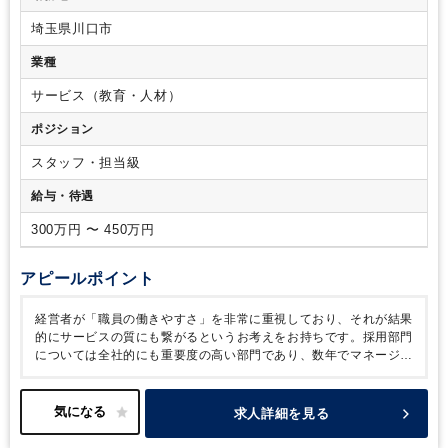
な関数）ができる方、保育業界経験者
【求める人物像】
■コ
埼玉県川口市
ミュニケーションを円滑に取れる方
■業務に責任を持ち、何事
も最後までやり抜く事ができる方
業種
サービス（教育・人材）
ポジション
スタッフ・担当級
給与・待遇
300万円 〜 450万円
アピールポイント
経営者が「職員の働きやすさ」を非常に重視しており、それが結果
的にサービスの質にも繋がるというお考えをお持ちです。採用部門
については全社的にも重要度の高い部門であり、数年でマネージャ
ー・部長といった役割も期待されるポジションとなります。
求人詳細を見る