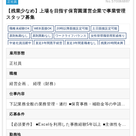
す。
将来の内部監査室を担っていただくポジションとなりますの
No.ST0066887
正社員
で非常にやりがいのあるポジションです。
年に数回の海外出張が
【残業少なめ】上場を目指す保育園運営企業で事業管理
発生する予定のため、英語力のある方のご応募を歓迎します。
平
スタッフ募集
均勤続年数が約17年、10年以上在籍する社員数は全体の約75％以
上と長く働く社員が多いです。
中途採用社員比率は50％で、様々
なバックグラウンドの方が活躍しています。
職種未経験OK
WEB面接OK
20時以降面接設定可能
土日面接設定可能
原則転勤なし
原則異動なし
ワークライフバランス
女性管理職登用実績有り
中途社員活躍中
直近3年間黒字経営
直近3年間退職者なし
残業20時間未満
女性活躍中
オフィスカジュアルOK
Wワーク可能（副業禁止規定なし）
雇用形態
育児・託児支援制度
年間休日120日以上
正社員
職種
経営企画 、 経理（財務）
仕事内容
下記業務全般の業務管理・遂行
■保育事務・補助金等の申請業
務
■行政・保育園からの問い合わせ対応
■その他
応募条件
【必須要件】
■Excelを利用した事務経験5年以上
■主体性をも
って業務に取り組める方
■PCスキルのある方（Excel、
勤務地
Word、PowerPoint）
【尚可要件】
■Excel（表計算、基本的