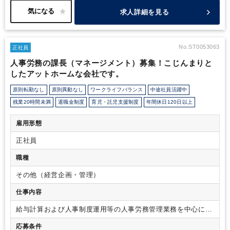
の機会が非常に多い環境ですので、長期勤務を前提とした働き方が
イメージしやすい職場です。
求人詳細を見る
No.ST0053063
正社員
人事労務の課長（マネージメント）募集！こじんまりと
したアットホームな会社です。
原則転勤なし
原則異動なし
ワークライフバランス
中途社員活躍中
残業20時間未満
退職金制度
育児・託児支援制度
年間休日120日以上
雇用形態
正社員
職種
その他（経営企画・管理）
仕事内容
給与計算および人事制度運用等の人事労務管理業務を中心に、
庶務、法務を含む総務関連全般のマネージメント業務
※ 特
応募条件
に人事労務関連は、部下となる担当者と協力して、管理にとど