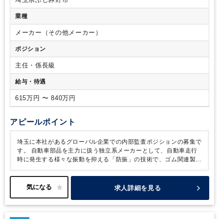
人
業種
メーカー（その他メーカー）
ポジション
主任・係長級
給与・待遇
615万円 〜 840万円
アピールポイント
埼玉に本社があるグローバル企業での内部監査ポジションの募集で
す。
自動車部品を主力に扱う独立系メーカーとして、自動車走行
時に発生する様々な振動を抑える「防振」の技術で、ゴム関連製品
の
トップクラスの売り上げシェアを誇っています。EV化になって
も欠かすことのできない製品を開発しており、国内の完成車メーカ
ーのみならず、
海外の新興EVメーカーとのお取引を開始していま
求人詳細を見る
す。
本社のほか国内外に工場があり、海外拠点（8拠点）の内部監
査業務をご担当いただきます。
グローバルな企業活動全般に接す
ることが出来、調査や分析、評価の能力向上が見込めるのが魅力で