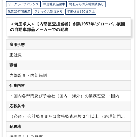
ワークライフバランス
中途社員活躍中
弊社からの入社実績あり
残業20時間未満
フレックス制度あり
年間休日120日以上
＜埼玉求人＞【内部監査担当者】創業1953年/グローバル展開
の自動車部品メーカーでの勤務
雇用形態
正社員
職種
内部監査・内部統制
仕事内容
・国内各部門及び子会社（国内・海外）の業務監査
・国内各
部門及び子会社（国内・海外）の業務フロー作成と更新
・監
応募条件
査室の予算作成と予実管理
・ガバナンス委員会の窓口業務
・
コンプライアンス通報対応
・その他内部統制に関連する業務
（必須）
会計監査または業務監査経験２年以上
（経理部門で
の監査対応責任者としての経験や、内部監査経験）
Excel、
勤務地
Power Pointの操作スキル（業務に支障のないレベル）
（歓
迎）
英語、経理業務経験、法務業務経験
監査論の知見がある
埼玉県ふじみ野市