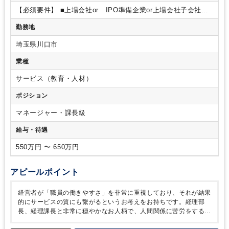
【必須要件】
■上場会社or IPO準備企業or上場会社子会社で
の会計実務経験３年以上
■1人で税前までの業務を完結できる
勤務地
能力を有する方
■Excel（関数が問題なく組める方）
【尚可要
件】
■連結業務経験者、日商簿記１級以上
【求める人物像】
埼玉県川口市
■コミュニケーションを円滑に取れる方
■業務に責任を持ち、
何事も最後までやり抜く事ができる方
業種
サービス（教育・人材）
ポジション
マネージャー・課長級
給与・待遇
550万円 〜 650万円
アピールポイント
経営者が「職員の働きやすさ」を非常に重視しており、それが結果
的にサービスの質にも繋がるというお考えをお持ちです。経理部
長、経理課長と非常に穏やかなお人柄で、人間関係に苦労をするよ
うな環境ではないですし、上場に向けて経理としてのスキルも向上