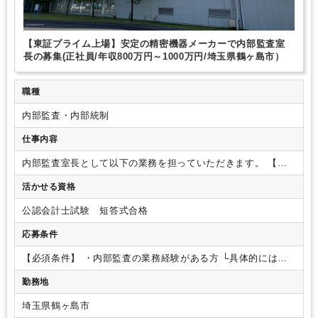
【東証プライム上場】安定の精密機器メーカーで内部監査室
長の募集(正社員/年収800万円～1000万円/埼玉県鶴ヶ島市）
職種
内部監査・内部統制
仕事内容
内部監査室長として以下の業務を担っていただきます。
【具
体的な業務内容】
・内部監査（業務監査）及びJSOX対応（全
活かせる資格
体管理及び監査）
・三様監査連携（監査役及び監査法人との
連携）
・その他監査関連業務（特命監査、調査、内部監査と
公認会計士試験 短答式合格
しての業務改善指導）
・海外出張あり（海外子会社往査／物
理訪問）
上海、台湾／ベトナムに分けて、年２回ほどを想
応募条件
定
※内部監査業務に一部中国語が必要ですが、他の内部監査
メンバーが日中バイリンガルのため、内部監査室長に中国語は
【必須条件】
・内部監査の業務経験がある方
└具体的には、
必須ではありません。
【ポイント】
・現内部監査室長が2024
①事業会社（上場企業）での内部監査部門、経理部門、経営管
勤務地
年3月末に退職予定となっており、今回は欠員補充のための募
理部門
または
② コンサルティング経験（コンサルティング会
集です。
・内部監査管掌役員（経理財務部長）が当社での内
社、監査法人のアドバイザリー部門などでの経験）
【歓迎条
埼玉県鶴ヶ島市
部監査経験があり、現内部監査室長退職後も引継ぎや指導が可
件】
・会計、経理知見をお持ちの方
・中国語及び英語でのコ