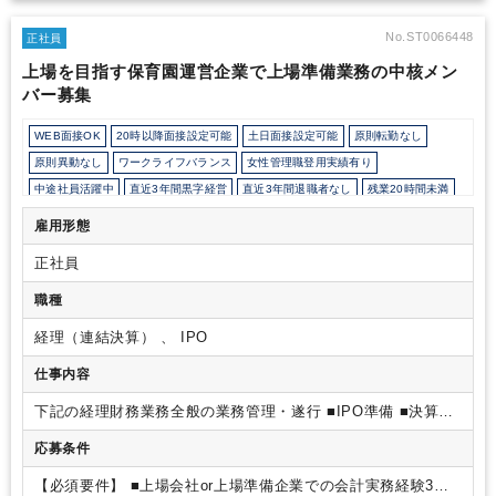
No.ST0066448
正社員
上場を目指す保育園運営企業で上場準備業務の中核メン
バー募集
WEB面接OK
20時以降面接設定可能
土日面接設定可能
原則転勤なし
原則異動なし
ワークライフバランス
女性管理職登用実績有り
中途社員活躍中
直近3年間黒字経営
直近3年間退職者なし
残業20時間未満
女性活躍中
オフィスカジュアルOK
Wワーク可能（副業禁止規定なし）
雇用形態
育児・託児支援制度
年間休日120日以上
正社員
職種
経理（連結決算） 、 IPO
仕事内容
下記の経理財務業務全般の業務管理・遂行
■IPO準備
■決算業
務（四半期・年次）
■連結決算
■四半期報告書、有価証券報告
応募条件
書、決算短信作成、他適時開示全般
■税金計算
■中期経営計
画、予算作成、決算補足説明資料の作成
■その他（IR・広報
【必須要件】
■上場会社or上場準備企業での会計実務経験3年
等）