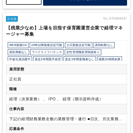
No.ST0066447
正社員
【残業少なめ】上場を目指す保育園運営企業で経理マネ
ージャー募集
WEB面接OK
20時以降面接設定可能
土日面接設定可能
原則転勤なし
原則異動なし
ワークライフバランス
女性管理職登用実績有り
中途社員活躍中
直近3年間黒字経営
直近3年間退職者なし
残業20時間未満
女性活躍中
オフィスカジュアルOK
Wワーク可能（副業禁止規定なし）
雇用形態
育児・託児支援制度
年間休日120日以上
正社員
職種
経理（決算業務） 、 IPO 、 経理（開示資料作成）
仕事内容
下記の経理財務業務全般の業務管理・遂行
■日次、月次業務
■
決算業務（四半期・年次）
■資金繰り、内部統制整備
■税務関
応募条件
連業務、監査対応
■その他