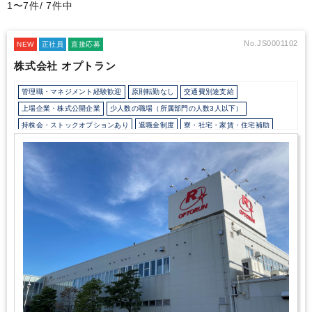
1〜7件/ 7件中
No.JS0001102
NEW
正社員
直接応募
株式会社 オプトラン
管理職・マネジメント経験歓迎
原則転勤なし
交通費別途支給
上場企業・株式公開企業
少人数の職場（所属部門の人数3人以下）
持株会・ストックオプションあり
退職金制度
寮・社宅・家賃・住宅補助
土日祝休み
完全週休2日制