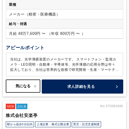
能ですので、ご安心ください。
ミュニケーション（読む、書く、話す、聞く）が可能な方
・
業種
内部監査関係の資格をお持ちの方
・公認内部監査人、公認情
報システム監査人等の経験をお持ちの方
メーカー（精密・医療機器）
給与・待遇
月給 48万7,600円 〜 （年収 800万円 〜 ）
アピールポイント
当社は、光学薄膜装置のメーカーです。
スマートフォン・監視カ
メラ・LED照明・自動車・半導体等、光学薄膜の応用分野は年々
拡大しており、当社は世界的な規模で研究開発・生産・マーケティ
ングを行っております。
５G時代を迎え、高度通信機能が求めら
れており、IoTの展開でますます光学の応用分野が増加しておりま
す。
当社は2021年を、光学薄膜技術の顕著な高度化や半導体関連
求人詳細を見る
の新たな成膜技術の実用化開発の年と位置付け、成膜３D技術のス
マートフォン・車載/Lidar・AR/MRへの応用、５G対応の光通信分
野での開発強化、ヘルスケア分野でのバイオセンサー開発等、多岐
にわたる研究開発活動を加速しております。
これらについては将
No.ST0081865
NEW
正社員
来の成長基盤作りであり、2022年以降の事業進展に貢献するもの
株式会社安楽亭
と見込んでおります。
駅から徒歩5分以内
上場企業・株式公開企業
育児・託児支援制度