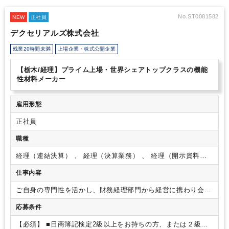
No.ST0081582
NEW
正社員
デクセリアルズ株式会社
残業20時間未満
上場企業・株式公開企業
【栃木/経理】プライム上場・世界シェアトップクラスの機能
性材料メーカー
雇用形態
正社員
職種
経理（連結決算） 、 経理（決算業務） 、 経理（開示資料作
成）
仕事内容
ご自身の専門性を活かし、財務経理部門から経営に携わり会社
の成長に貢献いただきます。
将来的にはリーダーとしてご活
応募条件
躍いただき、マネジメントを目指していただけるポジションで
す。
今までのご経験・適性を考慮し、以下業務をご対応いた
【必須】
■日商簿記検定2級以上をお持ちの方、または２級相
だく予定です。
■海外子会社を含めた連結決算業務（月次決