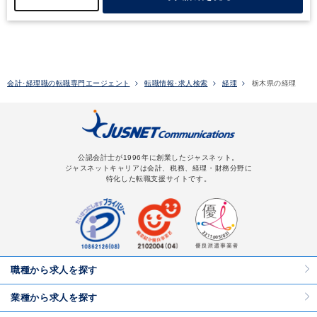
世の中のニーズを先取りした独自性の高い製品の開発をしていま
す。
当社の製品は、スマートフォンをはじめノートPCやタブレッ
トPC、薄型テレビなど、みなさんの身近にあるものにも多く使わ
れており、ニッチな市場で高い世界シェアを誇ります。
★世界シ
ェアNo.1：異方性導電膜、スパッタリング技術で製造された反射
防止フィルム、光学弾性樹脂
当社は、育児休暇などにおいて法定
を上回る両立支援制度を整備し、男女ともに柔軟な勤務ができるよ
会計･経理職の転職専門エージェント
転職情報･求人検索
経理
栃木県の経理
う、フレックスタイム制の勤務や育児短時間勤務を設けています。
こうした取り組みが評価され、厚生労働省より「くるみんマー
ク」、栃木県鹿沼市より「かぬま子育て応援企業」に認定されまし
た。
ワークライフバランスを実現しながら、長期的にご活躍いた
だける環境です。
【募集ポジションについて】
2024年度から始ま
った中期経営計画に沿った事業拡大に伴い、既存ビジネス領域での
公認会計士が1996年に創業したジャスネット。
ジャスネットキャリアは会計、税務、経理・財務分野に
新規顧客の獲得、販売拡大を推進しています。この度は、このよう
特化した転職支援サイトです。
な状況下において高度化する会社施策を財務経理面から支える方に
お越しいただき、更なる組織力アップを目指して募集することとな
りました。
ファイナンス、子会社管理、経営企画など多様なキャ
リアパスがあり、会社としてもご本人の希望を尊重する柔軟な社風
がございます。
定型業務に留まらず、業務効率化・改善なども含
め、主体的に業務を推進し、会社と共に成長してくださる方をお待
ちしています。
職種から求人を探す
業種から求人を探す