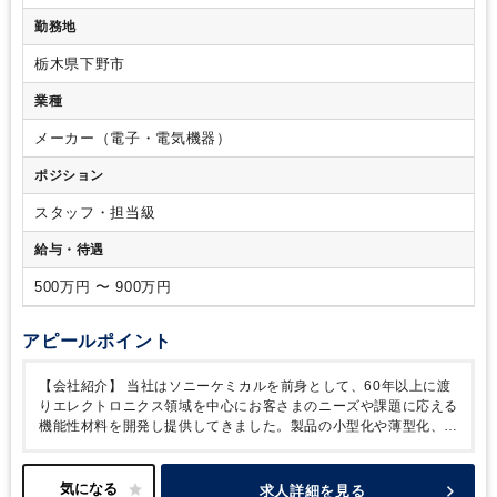
当のご経験をお持ちの方
■経理の実務経験（事業会社における
算、四半期決算、年次決算）
■単体決算業務（月次決算、四半
勤務地
決算業務を想定しています）
【歓迎】
■有価証券報告書、半
期決算、年次決算）
・固定資産管理（棚卸、稼働、除売却の
期報告書（四半期報告書）、決算短信の作成経験
■国際財務報
管理、減損会計、税務申告）
・原価管理（生産材棚卸、原価
栃木県下野市
告基準（IFRS）の知見
■DIVA（連結会計システム）使用経験
計算、配賦処理）
・連結決算に向けたIFRS調整（単体決算
■英語スキル（ライティング中心）
■事業会社での連結決算経
業種
は日本基準、連結決算はIFRS基準となる為）
■国際財務報告
験
基準（IFRS）による有価証券報告書および半期報告書の作成
メーカー（電子・電気機器）
■会社法計算書類の作成
■子会社からの連結パッケージ（財務
データ）収集、経理指導
■監査法人による監査および期中レビ
ポジション
ュー対応
■社内のステークホルダーに対する連結決算資料の提
供
■法人税・消費税等の税務申告対応、税制対応
・税金計算
スタッフ・担当級
からe-tax,el-taxを使用した電子申告、納付の一連の対応。
・
給与・待遇
税制改正に伴う、社内ルールの見直しや、優遇税制適用の検
討・対応。
【想定されるキャリアパス】
入社後はまず、当社
500万円 〜 900万円
の連結決算業務を一通りご担当いただいた後、①単体決算業務
やファイナンス業務担当へジョブローテーション、②子会社管
理担当として海外赴任、③経営企画や事業管理・IRなどの経理
アピールポイント
周辺業務部署への異動など、ご本人様の希望も考慮しながらキ
ャリアアップを図っていただきます。
【会社紹介】
当社はソニーケミカルを前身として、60年以上に渡
りエレクトロニクス領域を中心にお客さまのニーズや課題に応える
機能性材料を開発し提供してきました。製品の小型化や薄型化、視
認性の向上など利便性を高めることに貢献しています。
当社の研
究開発は「材料技術」,「プロセス技術」,「評価技術」,「分析解析
技術」の4つをコア技術としています。これらの技術を進化させ、
求人詳細を見る