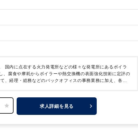
。
国内に点在する火力発電所などの様々な発電所にあるボイラ
し、腐食や摩耗からボイラーや熱交換機の表面強化技術に定評の
にて、経理・総務などのバックオフィスの事務業務に加え、各種
いただきたいとのこと。
外資系企業ですが英語は必要なく、時
もありますので、ワークライフバランスを重視したい方にはお
求人詳細を見る