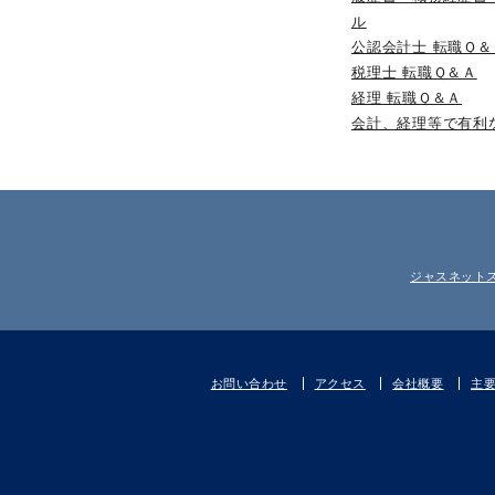
ル
公認会計士 転職Ｑ＆
税理士 転職Ｑ＆Ａ
経理 転職Ｑ＆Ａ
会計、経理等で有利
ジャスネット
お問い合わせ
アクセス
会社概要
主