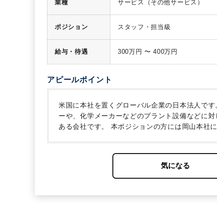
業種
サービス（その他サービス）
ポジション
スタッフ・担当級
給与・待遇
300万円 〜 400万円
アピールポイント
米国に本社を置くグローバル企業の日本法人です
ーや、化学メーカーなどのプラント設備などに対
ある会社です。
本ポジションの方には岡山本社
プロジェクトのサポート業務など幅広くお手伝い
短等の勤務も相談可能です。
岡山駅前の好立地で
勧めのポジションです。