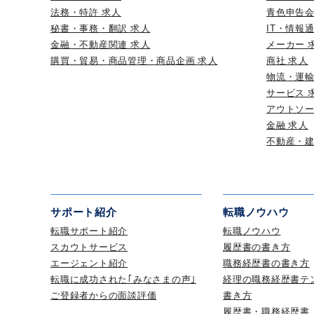
法務・特許 求人
青色申告会
秘書・事務・翻訳 求人
IT・情報
金融・不動産関連 求人
メーカー 
購買・貿易・商品管理・商品企画 求人
商社 求人
物流・運輸
サービス 
アウトソー
金融 求人
不動産・建
サポート紹介
転職ノウハウ
転職サポート紹介
転職ノウハウ
スカウトサービス
履歴書の書き方
エージェント紹介
職務経歴書の書き方
転職に成功された｢みなさまの声｣
経理の職務経歴書テ
ご登録者からの面談評価
書き方
履歴書・職務経歴書