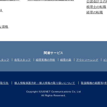
公認会計士の
税理士の転職
Ａ
経理の転職
な資格
関連サービス
スタッフ
在宅スタッフ
経理実務の学校
経理の薬
アウトソーシング
ビ
要取引先
個人情報保護方針・個人情報の取り扱いについて
取扱職種の範囲等(求
Copyright ©JUSNET Communications Co, Ltd
All Rights Reserved.