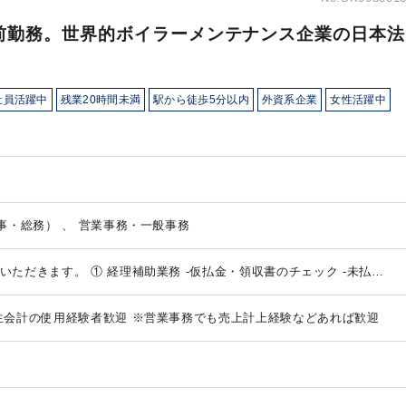
前勤務。世界的ボイラーメンテナンス企業の日本法
社員活躍中
残業20時間未満
駅から徒歩5分以内
外資系企業
女性活躍中
経理（日常業務） 、 その他（人事・総務） 、 営業事務・一般事務
いただきます。
① 経理補助業務
‐仮払金・領収書のチェック
‐未払
ータ管理
‐発注書・費用申請書の承認後管理
②総務事務
‐会議室予約、
の確認・締め
‐名刺・封筒・文具などの発注管理
‐お礼状（お中元・お
生会計の使用経験者歓迎
※営業事務でも売上計上経験などあれば歓迎
ワクチン接種の手配・管理
③ 営業・プロジェクト事務
‐工事関連書類
）の作成・発送・管理
‐プロジェクト関連のホテル・航空券の予約
④
種報告資料の管理・提出
‐各種保険の継続手続き
‐PC・携帯電話など備