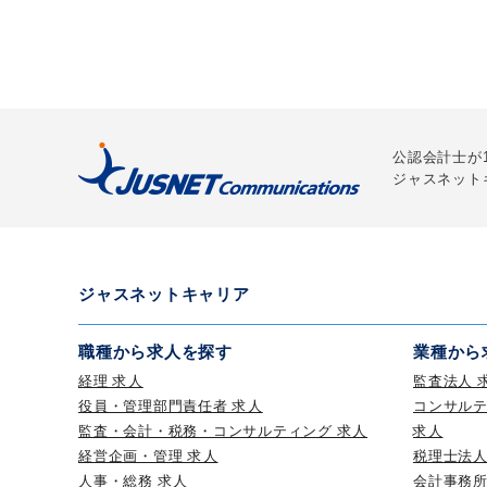
公認会計士が
ジャスネット
ジャスネットキャリア
職種から求人を探す
業種から
経理 求人
監査法人 
役員・管理部門責任者 求人
コンサル
監査・会計・税務・コンサルティング 求人
求人
経営企画・管理 求人
税理士法人
人事・総務 求人
会計事務所