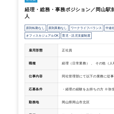
経理・総務・事務ポジション／岡山駅
人
原則転勤なし
原則異動なし
ワークライフバランス
中途
オフィスカジュアルOK
育児・託児支援制度
雇用形態
正社員
職種
仕事内容
同社管理部にて以下の業務に従事
金・請求書の収集、内容確認、デ
会議・報告会の手配補助
‐出勤簿
応募条件
・経理の経験をお持ちの方
※弥
歳暮）の作成・郵送
‐健康診断・
（発注書・請書・納品書・請求書
管理・その他業務
‐工事実績・各
勤務地
岡山県岡山市北区
品・契約の管理