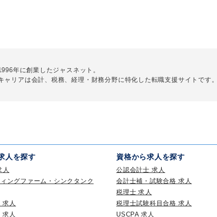
1996年に創業したジャスネット。
キャリアは会計、税務、経理・財務分野に
特化した転職支援サイトです
求人を探す
資格から求人を探す
求人
公認会計士 求人
ティングファーム・シンクタンク
会計士補・試験合格 求人
税理士 求人
 求人
税理士試験科目合格 求人
 求人
USCPA 求人