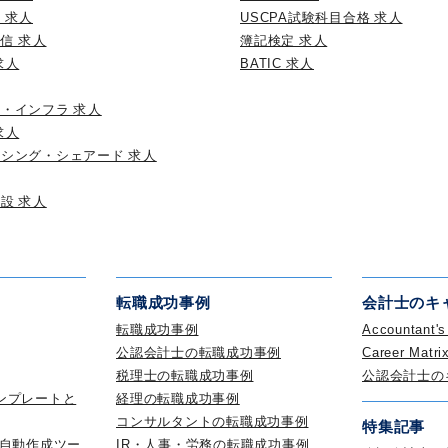
 求人
USCPA試験科目合格 求人
通信 求人
簿記検定 求人
求人
BATIC 求人
・インフラ 求人
求人
シング・シェアード 求人
設 求人
転職成功事例
会計士のキ
転職成功事例
Accountant'
公認会計士の転職成功事例
Career Matri
税理士の転職成功事例
公認会計士の
ンプレートと
経理の転職成功事例
コンサルタントの転職成功事例
特集記事
 自動作成ツー
IR・人事・労務の転職成功事例