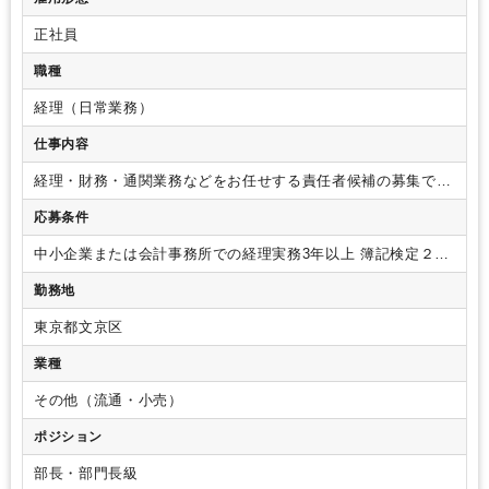
正社員
職種
経理（日常業務）
仕事内容
経理・財務・通関業務などをお任せする責任者候補の募集で
す。
責任者とはしておりますが、責任感を持って取り組んで
応募条件
いただける方であれば、幅広い方を対象としております。
【具体的業務】
・税理士との打ち合わせ
・支払い管理
・入金
中小企業または会計事務所での経理実務3年以上
簿記検定２級
管理
・銀行振込
・経理・税務関連業務
※その他通関業務、総
以上または相当の知識
【歓迎業務】
マネジメントの経験、通
務、庶務も含みます。
【現在の体制】
退任予定の部長(再雇用
勤務地
関業務
製造業、輸出入事業者での経験
で継続)とスタッフ2名で経理＋その他バックオフィス業務を行
っています。
東京都文京区
業種
その他（流通・小売）
ポジション
部長・部門長級