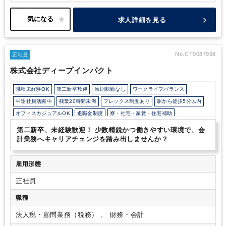
害への防災対策・安全衛生意識の高まりに伴い、当社へのお問い合
わせも日々増加中です。
＼安定も働きやすさもどちらも大切にし
求人詳細を見る
ながら、働けるチャンスです！／
・完休2日・年休125日(2025年
度)／残業は月20時間程度
・ハタラクエール2026福利厚生推進法
人
・育児休業取得率：100%（女性）、61.5%（男性）
本求人は
経理のスペシャリストではなく、同社の支社が管轄する支店および
No.CT0087998
正社員
販売会社の運営全般を支援する「バックオフィス支援担当」といっ
株式会社ディープインパクト
た位置づけのポジションとなります。支店や販売会社の事務職の方
は女性が多く、円滑な関係を構築していくことも重要なミッション
職種未経験OK
第二新卒歓迎
原則転勤なし
ワークライフバランス
となります。
中途社員活躍中
残業20時間未満
フレックス制度あり
駅から徒歩5分以内
オフィスカジュアルOK
退職金制度
寮・社宅・家賃・住宅補助
年間休日120日以上
第二新卒、未経験歓迎！ 少数精鋭かつ働きやすい環境で、会
計業務へキャリアチェンジを踏み出しませんか？
雇用形態
正社員
職種
法人税・顧問業務（税務） 、 財務・会計