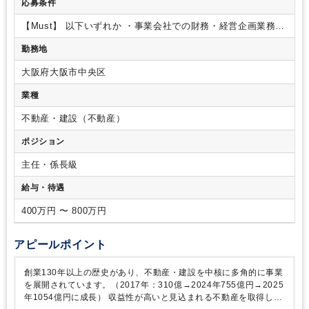
応募条件
【Must】
以下いずれか
・事業会社での財務・経営企画業務の
経験者（不動産業界歓迎）
・金融機関での法人営業経験者
勤務地
大阪府大阪市中央区
業種
不動産・建設（不動産）
ポジション
主任・係長級
給与・待遇
400万円 〜 800万円
アピールポイント
創業130年以上の歴史があり、不動産・建設を中核に多角的に事業
を展開されています。（2017年：310億→2024年755億円→2025
年1054億円に成長）
収益性が高いと見込まれる不動産を取得し開