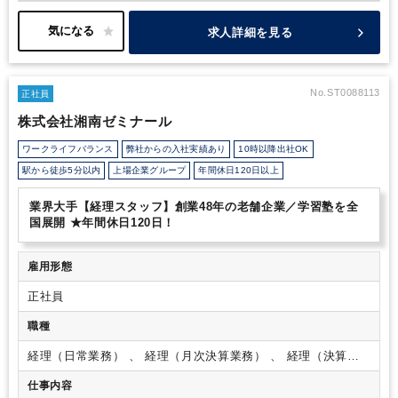
求人詳細を見る
No.ST0088113
正社員
株式会社湘南ゼミナール
ワークライフバランス
弊社からの入社実績あり
10時以降出社OK
駅から徒歩5分以内
上場企業グループ
年間休日120日以上
業界大手【経理スタッフ】創業48年の老舗企業／学習塾を全
国展開 ★年間休日120日！
雇用形態
正社員
職種
経理（日常業務） 、 経理（月次決算業務） 、 経理（決算業
務）
仕事内容