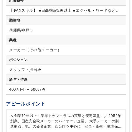
応募条件
す。一日中デスクワークというより、総務や人事的な仕事（支
社に属する販売会社の）もこなすゼネラリスト的な立場で、
【必須スキル】
■日商簿記3級以上
■エクセル・ワードなど基
様々な社員とコミュニケーションをとりながら支店などの業務
礎的ITリテラシー
■大卒以上
【歓迎要件】
■経理・総務・人事
や経理、課題解決に携わります。
【仕事内容】
・担当する支
勤務地
の実務経験
【求める人物像】
・仕事の内容からして、しっか
社管内の支店や販売会社スタッフへの指導、支店長や販売会社
りとルールを守り、仕事ができる方。
・従来通りではなく、
長への提言
（月次決算、本決算などの経理フォローや業務的
兵庫県神戸市
自ら課題を発見し、改善策を考え上司に意見具申できる方。
な改善フォロー、改善提案など）
・販売会社の総務的（建屋
・関係会社の方とも、気さくにコミュニケーションが取れる
業種
管理など）、人事的（採用・退職手続きなど）な業務対応
方。
【勤務地】
最初の配属は、神戸支社管轄の支店となります。
メーカー（その他メーカー）
まずは支店勤務で、２～３年後には、全国２７支社のいずれか
に配属。
その後も異動の可能性はございます。
※本求人票記
ポジション
載の勤務地は「神戸支社」を記載しております。
ミドリ安
全・拠点一覧
https://www.midori-anzen.co.jp/kyoten.html
スタッフ・担当級
給与・待遇
400万円 〜 600万円
アピールポイント
＼創業70年以上！業界トップクラスの実績と安定基盤！／
1952年
創業、国産安全靴メーカーのパイオニア企業。
大手メーカーの製
造拠点、地元の優良企業、官公庁を中心に「安全・衛生・環境保全
のサポート役」として活動しています。特に近年では、地震や風水