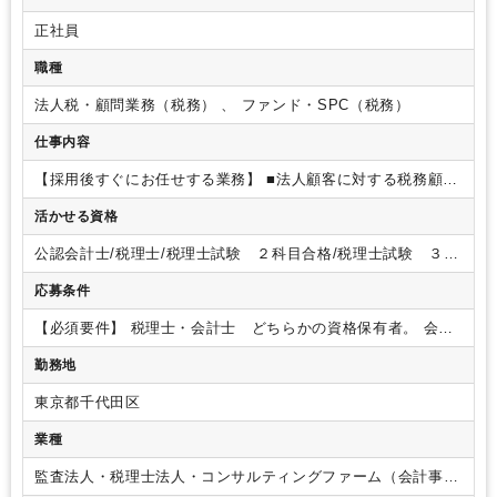
にも
対応いたします。また、IPO（公開）および財務管理を通じ
た上場支援も行います！
〈 働き方 〉
通常期の残業はほぼ無く、
正社員
繁忙期（1～3月、5月）も多い方で20～25時間/月ほどで、ワーク
ライフバランスのとりやすい税理士法人です。
定時は17時までで
職種
すが、18時には誰もいないということも少なくありません！
シニ
アマネージャーの方々は皆さんが帰りやすいようにと定時に帰るこ
法人税・顧問業務（税務） 、 ファンド・SPC（税務）
とを意識されているそうです。
7時間勤務で残業も少ないので、現
仕事内容
在、3名が資格取得に向けて勉強中です。税理士を目指す方も歓迎
いたします！！
〈 教育体制 〉
ご入社後は、マネージャー以上の
【採用後すぐにお任せする業務】
■法人顧客に対する税務顧問
方が教育担当につき、これまでのご経験にあわせて職場に慣れる期
業務（一部上場企業の子会社や中堅企業が中心となります）
間をしっかりと設けます。
すぐには担当を持たず、記帳代行など
活かせる資格
■SPC（特別目的会社）の組成や管理全般
【経験や意欲次第で
の補助業務をお願いし、まずはクライアントの特徴や事務所の仕事
お任せする業務】
の進め方をつかんでいただきます！
■承継対策など資産税コンサルティング
徐々にお任せする業務の内
■デ
公認会計士/税理士/税理士試験 ２科目合格/税理士試験 ３科
容・量ともに幅を広げていただき、担当業務をお任せしていく予定
ューデリジェンスや株価算定コンサルティング、IPO（新規株
目合格/税理士試験 ４科目合格
です。
将来のマネージャー候補も増員募集中でもございますの
式公開）支援
応募条件
で、ゆくゆくはマネージャーになりたい等のご希望も叶いやすい環
境がございます！
〈 組織体制 〉
全体で16名、男女比9：7、 80
【必須要件】
税理士・会計士 どちらかの資格保有者。
会計
代×1名（代表）、70代×1名、50代×5名、40代×5名、30代×3名、
事務所や税理士法人での実務経験のある方。
【歓迎】
・税理
20代×1名が在籍しております。
スタッフには税理士、法学博士が
勤務地
士試験科目2科目以上合格、税理士を目指されている方。
・
おり、それぞれの専門分野にチームで対応できる体制を取っており
SPCに関する会計・税務の経験を有する方。
東京都千代田区
ます。
また、米国公認会計士、ドイツ税理士と提携し、国際会計
にも対応しております。
<社内風土>
風通しが良くスタッフからの
業種
希望を聞いて働きやすい環境づくりをされています。
最近では、
時差出勤（9:00～17：00/9:30～17：30/10：00～18:00）の制度
監査法人・税理士法人・コンサルティングファーム（会計事務
ができました！
〈 環境 〉
ドリップコーヒー、紅茶など5～6種類