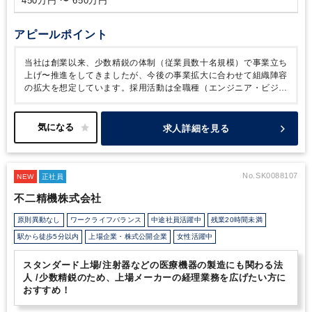
450万円 〜 650万円
プ）、入社前後のオンボーディングと活躍までの支援（入社手
続き、入社後の早期立ち上がりに向けた受け入れ計画の立案と
改善）が主な業務内容になります。
・書類選考やカジュアル
アピールポイント
面談、面接などにも同席をいただき、選考のポイントや基準な
どを把握いただくこともウェルカムです。
＊採用広報
・当社
当社は創業以来、少数精鋭の体制（従業員数十名規模）で事業立ち
はまだ採用市場での認知が高くありません。スカウト文面・求
上げ〜推進をしてきましたが、今後の事業拡大に合わせて組織陣容
人票・採用広報のすべてをコンテンツ力で補う姿勢が重要と考
の拡大を想定しています。採用活動は全職種（エンジニア・ビジネ
えていますので、業務に慣れながら、採用サイトの運用・改
ス・コーポレート） × 複数チャネル（スカウト・エージェント・
善、社員インタビュー記事の企画・執筆（Noteなど）、採用イ
リファラル・ダイレクト）を同時並行で行っていますが、リソース
ベントの運営も行っていただきます。
＊データ集計とレビュ
が不足しております。
一方で、採用を通してただ人数（量）を増
求人詳細を見る
ー
・職種に関わらず日次、週次、月次での振り返りを重視し
やすことが目的ではありません。AIの時代における組織モデルが未
ています。どのような目標に対してどこまで進捗し、その予実
確立な状況の中では、一人ひとりの採用が企業価値に直結し、 採
用の質がそのまま会社の成長速度になると考えています。採用活動
差の要因はどこにあり、どのようにそのギャップを解消してい
を強化することは、当社の事業推進活動を根元から強化することで
No.SK0088107
くか、ということをまとめます。採用は重要なテーマであるた
NEW
正社員
もあると同時に、候補者にとっても重要な選択の成功体験に繋げる
め、週次、月次で経営層に対してレポートする内容を整理いた
不二精機株式会社
ということでもありますので、採用活動を事業として推進できる人
だきます。（報告実務は徐々に行なっていただきます）
■人事
材を求めています。
＊人事制度の改善・運用
・人事制度を今年度にアップデート
原則異動なし
ワークライフバランス
中途社員活躍中
残業20時間未満
しています。四半期ごとの評価サイクルの運営（スケジュール
駅から徒歩5分以内
上場企業・株式公開企業
女性活躍中
の策定と全社への案内、プロセスの進捗状況の確認、評価会議
の設営など）を行なっていただきます。
・組織の拡大と評価
スタンダード上場/注射器などの医療機器の製造にも関わる法
サイクルを通じて改善を積み重ねていくために、振り返りを通
人 /少数精鋭のため、上場メーカーの経理業務を広げたい方に
じて改善機会の洗い出しと具体的な改善アクションなども徐々
おすすめ！
に取り組んでいただくことを期待しています。
＊カルチャー
形成
・組織の拡大に合わせて新たに仲間に加わる方や組織間