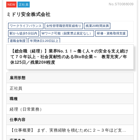
ケや開発関連チームと一緒に業務改善フローを構築、仕組化してい
No.ST0088009
NEW
正社員
くことができます。
そのため多岐にわたる業務に携わる機会があ
ミドリ安全株式会社
り、バックオフィス業務全体の知識やマルチスキルを身につけてい
ただけます。
また急成長・急拡大を続けている組織だからこそ、
ワークライフバランス
女性管理職登用実績有り
残業20時間未満
ゆくゆくは小規模～中規模のマネジメントを経験することも可能で
す。
◎複数のキャリアパスが描けます。
営業から未経験で法務や
駅から徒歩5分以内
Wワーク可能（副業禁止規定なし）
研修・資格取得支援
労務担当に挑戦する等、能力と努力次第で積極的に自分のキャリア
退職金制度
年間休日120日以上
を拡げられる機会が豊富にあります。
▼事務系職の業務内容
(YouTube)
https://www.youtube.com/watch?v=10gD3SFe05Q
【総合職（経理）】業界No.１！～働く人々の安全を支え続け
【会社について】
企業の安定性と成長性を担保する独自の経営戦
て７０年以上・社会貢献性のあるBtoB企業～ 教育充実／年
略のもと、2005年の創業以来黒字経営を継続し、設立21年で年商
休125日／残業20H程度
1762億円*規模まで急成長を遂げたメガベンチャーです。（*2025
年度、会計基準変更前）
「感情への貢献」をテーマに、事業を創
り続け、国や業界をまたいだ問題解決に取り組んでいます。現在、
雇用形態
IT・ヘルスケア・M&A・SaaS・海外などの領域で約60の事業を展
正社員
開。新規事業にも積極的に投資しており、年間100億円規模の投資
の元、10以上もの新規事業を立ち上げているため、様々な業界を
職種
経験することができます。
経理（日常業務）
仕事内容
【仕事概要】
まず、実務経験を積むために２～３年ほど支店
勤務ののち、支店と本社の間に位置する「支社」に籍を置きま