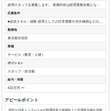
経理スタッフを募集します。
業務内容は経理業務全般とな
り、日常業務から月次決算補助などからお任せしていきます。
応募条件
マネージャー以下3名(平均30代)のスタッフに加え、連結親会
社である株式会社スプリックスの経理スタッフ、外部の専門法
■必須スキル・経験
経理としての日常業務や月次補助などの経
人と協力しながら仕事を進めていただきます。
会計システ
験
ム：OBIC７
※働き方について※
リモートワークやフレックス
勤務地
制度はございません。
また、月曜日が祝日の場合は出勤日と
なりますので、あらかじめご承知おきください。
東京都渋谷区
業種
サービス（教育・人材）
ポジション
スタッフ・担当級
給与・待遇
422万円 〜
アピールポイント
同社は日本トップレベルの指導技術で成績向上と志望校合格を目指