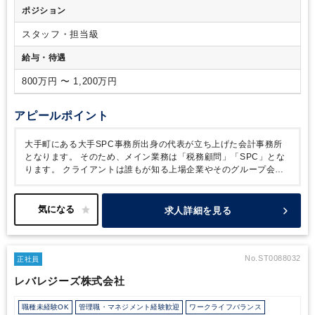
所）
のドリンクを自由に飲むことができます！
トイレは男女別でござ
ポジション
います
スタッフ・担当級
給与・待遇
800万円 〜 1,200万円
アピールポイント
大手町にある大手SPC事務所出身の代表が立ち上げた会計事務所
となります。
そのため、メイン業務は「税務顧問」「SPC」とな
ります。
クライアントは誰もが知る上場企業やそのグループ会社
で75％を占めており、単純な記帳業務がないことも特徴の一つで
す。
ここ最近は既存クライアントからの口コミや紹介のみでクラ
イアントが増加しており、
提供しているサービスの質から信頼を
求人詳細を見る
得ている会計事務所です。
働き方としては、メリハリを付けて就
業することが可能で、閑散期については、ほぼ残業はございませ
ん。
これまで税務顧問業務やSPC業務をご経験されており、その
経験を活かしつつ、
スキルアップを目指したい方にはおすすめの
No.ST0088032
正社員
事務所です。
レバレジーズ株式会社
職種未経験OK
管理職・マネジメント経験歓迎
ワークライフバランス