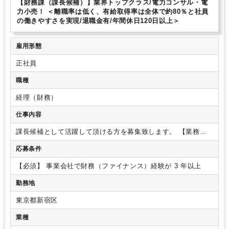
【財務課（課長候補）】業界トップクラス/電力コンサル・電
力小売！ ＜離職率は低く、有給取得率は全体で約80％と社員
の働きやすさを実現/退職金有/年間休日120日以上＞
雇用形態
正社員
職種
経理（財務）
仕事内容
課長候補として活躍して頂ける方を募集致します。
【業務内
容】
・資金繰り予測
・金融機関対応
・資金運用実務等
→財
応募条件
務（ファイナンス）における実務の改善、若手社員への効果等
を期待
【募集背景】
現在財務部門は、経理部のもと「財務
【必須】
事業会社で財務（ファイナンス）経験が 3 年以上
課」として12名で構成されておりますが、財務や金融をバック
グラウンドにもつ方が少ない状況です。
今後財務面からの経
勤務地
営支援を強化するためにも、財務領域にお強みを持つ方にご入
社いただき、財務戦略策定とメンバー育成に取り組んでいただ
東京都新宿区
くための増員となります。
ご入社後、財務部として独立する
業種
構想となります。