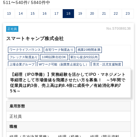
511〜540件/ 5840件中
13
14
15
16
17
18
19
20
21
22
23
No.ST0088138
正社員
スマートキャンプ株式会社
ワークライフバランス
在宅ワーク制度あり
残業20時間未満
フレックス制度あり
10時以降出社OK
駅から徒歩5分以内
上場企業グループ
Wワーク可能（副業禁止規定なし）
育児・託児支援制度
年間休日120日以上
【経理（IPO準備）】実務経験を活かしてIPO・マネジメント
等経理として市場価値を飛躍させたい方を募集！ ～5年間で
従業員は約3倍、売上高は約8.4倍に成長中／有給消化率約7
5％～
雇用形態
正社員
職種
経理（月次決算業務） 、 経理（税務） 、 経理（開示資料作