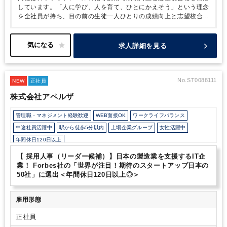
しています。「人に学び、人を育て、ひとにかえそう」という理念
を全社員が持ち、目の前の生徒一人ひとりの成績向上と志望校合格
に「とことんひたむき」にこだわっています。
「教育百年を創造
する」というミッションのもと、「人の意欲をとことん高め、 日
本一の学習塾と成る」というビジョンを掲げ、生徒の皆様の意欲が
求人詳細を見る
最大限高まる教育サービスを追求し続け、その結果として一番多く
のおかえし（貢献）ができる学習塾を目指します。
働き方は繁忙
期でもほぼ定時上りなので、ワークライフバランスが非常に整えや
すいです。
風土として、管理部門を大事にしていることから規模
No.ST0088111
NEW
正社員
間に比べて人員が豊富な点が残業時間がほぼない理由となっており
株式会社アペルザ
ます。
勤務地は渋谷のサクラステージで雨にも濡れず勤務可能で
す。
上場子会社としての安定性と働き方も整っておりますので、
管理職・マネジメント経験歓迎
WEB面接OK
ワークライフバランス
着実にキャリアアップしていきたい方に大変おすすめの企業様で
す。
中途社員活躍中
駅から徒歩5分以内
上場企業グループ
女性活躍中
年間休日120日以上
【 採用人事（リーダー候補）】日本の製造業を支援するIT企
業！ Forbes社の「世界が注目！期待のスタートアップ日本の
50社」に選出＜年間休日120日以上◎＞
雇用形態
正社員