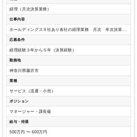
な働き方や多くのツール導入を進めています。
・社員平均年齢：
33.0歳
・月の平均残業時間：11時間52分（2025/4/1～2026/3/31
経理（月次決算業務）
実績）
・有給消化率：82.35％（2025/4/1～2026/3/31実績）
・
仕事内容
週3〜4リモート勤務可能 ※チームにより異なる場合があります。
・フレックスコアタイム制（コアタイム10時～16時）
ホールディングス９社あり各社の経理業務 月次 年次決算業
務も行うが外部に依頼している部分も多いがそのサポート業務
応募条件
経理経験３年から５年（決算経験）
勤務地
神奈川県藤沢市
業種
サービス（流通・小売）
ポジション
マネージャー・課長級
給与・待遇
500万円 〜 600万円