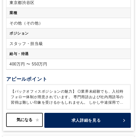
問い合わせ対応や契約の承認・契約書や請求書の作成などを行
東京都渋谷区
題を設定し対策まで一貫して行った経験がある方
う部署です。
部内外を問わず複数の関係者を巻き込みなが
業種
ら、迅速かつ正確にレバテックの架け橋の役割を担っていま
す。
グループを横断して使用するツールの取りまとめ、法改
その他（その他）
正に伴う社内外のルール設計・変更、既存業務のマニュアルの
作成・更新・管理まで、バックオフィスという立ち位置で幅広
ポジション
く事業を支える仕事に携わることができます。
★定常業務に
留まらず、企画推進（新規事業、グループ連携など）の経験を
スタッフ・担当級
積みたい方には非常におすすめです！
ご参考：経理担当／レ
給与・待遇
バテック
https://hrmos.co/pages/leverages/jobs/A_f_00047
【新卒採用アシスタント】
当社グループの新卒採用における
400万円 〜 550万円
バックオフィス業務全般を担うポジションです。
採用担当チ
ームと連携しながら、役職者・現場社員や間接部門とコミュニ
ケーションを取り、未来を創る仲間づくりの為に選考から入社
アピールポイント
までのオペレーションの再構築や最適化を図ります。非正規社
員の教育担当やマネジメントも行います。
【ワークリア事業
【バックオフィスポジションの魅力】
◎業界未経験でも、入社時
部／スタッフ管理担当】
障がい者雇⽤⽀援事業「ワークリ
フォロー体制が用意されています。
専門用語および社内用語等の
ア」で、障がい者スタッフのマネジメントやBPOの業務管理、
習得は難しい印象を受けるかもしれません。
しかし中途採用で入
スタッフ採用から卒業までの企画など多岐に渡る業務を行う部
社した方全体の92％が異業界からJOINし活躍しています。
配属チ
署です。
ほとんど全ての部署と連携をとる為マルチタスク能
ームに1人育成担当がおり、基本ツール、社内システムの使用方法
力を身に着けることができます。管理としての業務のみなら
のレクチャーや現場に出るための訓練とそれに必要な知識等のサポ
求人詳細を見る
ず、市場、競合調査、事業戦略構想、仕組みづくり、採用や育
ートをします。
入社前後で継続的なフォロー体制を用意し、業務
成、文化醸成等幅広い業務に携わることができます。
知識の習得ができるよう支えていきます。
◎バックオフィスとし
てスキルアップを図れます。
オールインハウスだからこそのマー