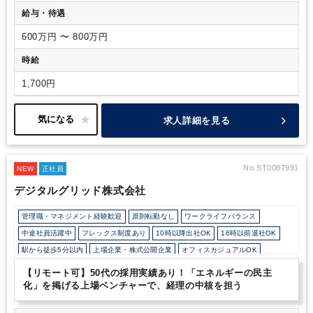
給与・待遇
600万円 〜 800万円
時給
1,700円
求人詳細を見る
No.ST0087991
NEW
正社員
デジタルグリッド株式会社
管理職・マネジメント経験歓迎
原則転勤なし
ワークライフバランス
中途社員活躍中
フレックス制度あり
10時以降出社OK
16時以前退社OK
駅から徒歩5分以内
上場企業・株式公開企業
オフィスカジュアルOK
育児・託児支援制度
土日祝休み
完全週休2日制
年間休日120日以上
【リモート可】50代の採用実績あり！「エネルギーの民主
化」を掲げる上場ベンチャーで、経理の中核を担う