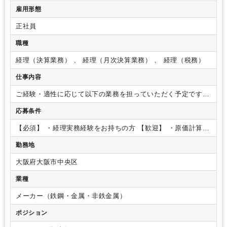
の交流だけでなく視線や価値観を合わせ、活発にするための
雇用形態
MVVの浸透や社内交流の企画立案と運営なども徐々に進めてい
正社員
ただきます。
■庶務
＊バックオフィス組織のメンバーとし
て、庶務業務も一部お手伝い頂きます。
職種
経理（決算業務） 、 経理（月次決算業務） 、 経理（税務）
仕事内容
ご経験・適性に応じて以下の業務を担っていただく予定です。
・仕訳等の日常業務
・単体決算（月次/四半期/年次）
・子会
応募条件
社管理
・税務申告書作成（法人税、消費税、固定資産税 等）
・原価計算
子会社管理等をお任せするため、出張が発生しま
【必須】
・経理実務経験をお持ちの方
【歓迎】
・原価計算、
す。
また、慣れてきたら、連結決算や開示等にも従事いただ
税務申告書作成、開示などの経験をお持ちの方
ければと考えております。
他、財務、IR、サステナビリティ
勤務地
関連も同部署で行っておりますので、業務範囲は非常に広く携
わっていただけます。
大阪府大阪市中央区
業種
メーカー（鉄鋼・金属・非鉄金属）
ポジション