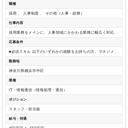
職種
採用 、 人事制度 、 その他（人事・総務）
仕事内容
採用業務をメインに、人事領域にかかわる業務に幅広く対応い
ただくことを想定しており、将来的には人事チームをお任せで
応募条件
きるリーダーシップのある方を募集しています。
■採用
＊採
用要件の定義
・初期的にはご担当いただく業務領域としては
■必須スキル
以下のいずれかの経験をお持ちの方。マネジメン
想定していませんが、将来的には、経営層や各組織のハイヤリ
ト、責任者経験は不問
・事業会社における中途採用実務（ス
ングマネージャーと密に連携し、事業成長に必要な人材像を明
勤務地
カウト・エージェント対応・選考調整等）の経験
・人材エー
確にし、誰を、どこから、どう口説くかまでを言語化し推進し
ジェントにおける中途採用支援の経験
・数字によるアクショ
ていただくことを期待しています。
＊母集団形成
・主な業務
神奈川県横浜市中区
ン設計をしながらPDCAを回し、業務を推進した経験3年以上
領域として初期的に対応を期待しているものとして、求人媒体
（経験を抽象化して捉えた上で人事業務に落とし込むことがで
業種
の運用（求人原稿の作成・入稿、効果測定、改善提案）、エー
き、日次で発生する面接日程調整のような業務も正確に行うこ
ジェントコミュニケーション（人材紹介会社への案件共有、リ
とができること）
■歓迎スキル
・エンジニア採用の経験
・ス
IT・情報通信（情報処理・通信）
レーション構築＝良質な候補者の優先紹介を獲得に繋げる）、
タートアップ企業での人事や管理部門の経験
・採用広報の経
ダイレクトソーシング（BizReachやFindyなどのスカウト）の
ポジション
験／SNS運用など
・チームマネジメント、人材マネジメント
運用を想定しています。
＊選考プロセス管理
・応募から入社
経験
・データを用いた採用改善の経験（歩留まり分析・ROI管
までのスケジュール調整を初期的な対応領域として予定してい
スタッフ・担当級
理等）
・人事／採用業務以外のビジネス経験
ます。書類のスクリーニング、面接日程の調整、評価のとりま
給与・待遇
とめ・合否判定のディレクション、オファー（内定）実務（条
件確認、内定通知書の作成、入社承諾に向けたフォローアッ