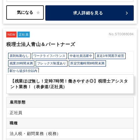
発する「デベロッパー」、土地を活かす方法を企画し建設する「ゼ
ネコン」の事業、その他、ホテル・介護・温浴・貸会議室等、グル
ープの強みを活かしつつ、総合的に提案し、売上をあげていかれて
求人詳細を見る
います。
今後も、関西を中心に、事業・売上の拡大が見込まれる
法人かと思います。
今回は、経営企画室にて増員の募集です。中
長期的な事業成長を支える財務基盤の強化を目的として、金融機関
との取引関係の拡充・深化を図るためであり、同社ではなかなかで
No.ST0088084
NEW
正社員
ない貴重な求人です。
全社的には中途社員も多く、社内の風土・
税理士法人青山＆パートナーズ
福利厚生の充実なども伴い定着率も高い（92.3％）ため長期的に
就業しやすい社風です。
原則転勤なし
ワークライフバランス
中途社員活躍中
直近3年間黒字経営
残業20時間未満
フレックス制度あり
所定労働時間8時間未満
駅から徒歩5分以内
【残業ほぼ無し！定時7時間！働きやすさ◎】税理士アシスタ
ント業務！（表参道/正社員）
雇用形態
正社員
職種
法人税・顧問業務（税務）