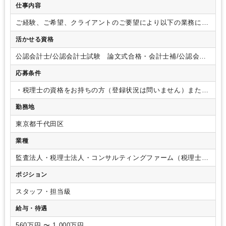
仕事内容
ご経験、ご希望、クライアントのご要望により以下の業務にメ
イン担当として従事していただきます。
取引先のニーズに応
活かせる資格
じてマルチに動ける方をイメージしています。
未経験の方は
基本的な記帳業務や申告書作成業務などからご担当いただきま
公認会計士/公認会計士試験 論文式合格・会計士補/公認会計
す。
実務経験のある方は、プロジェクトマネージャーとして
士試験 短答式合格/税理士/税理士 シングルマスター/税理
メンバーをアサインし、
案件を運用していただくポジション
応募条件
士 ダブルマスター/税理士試験 １科目合格/税理士試験 ２
を想定しています。
マネジメント未経験の方も、現プロジェ
科目合格/税理士試験 ３科目合格/税理士試験 ４科目合格/日
クトマネージャーの引継ぎを受けながら伴走しますので、
安
・税理士の資格をお持ちの方（登録状況は問いません）または
商簿記 １級/日商簿記 ２級
心してスタートいただけます。
【具体的な業務内容】※ご経
税理士試験3科目以上合格されている方
・社会人経験5年以上
勤務地
験よってご対応いただく業務が変わってきます
・税理士業務
の方で、会計事務所や税理士法人での経験3年以上
※大学院卒
（税務申告書作成、その他申請届け出書作成等）
・経理支援
業時に科目免除により全ての要件を満たせる予定の方はご相談
東京都千代田区
業務（会計処理相談対応、帳簿レビュー等）
・公認会計士補
ください。
※社会人経験や業務経験が満たない方はご相談く
助業務（上場会社決算支援等）
・決算・開示支援業務
・内部
ださい。
業種
統制構築・整備・運用支援業務
・IFRS導入支援業務
・IPO支
援業務
・M＆A関連業務（各種デューデリジェンス、バリュエ
監査法人・税理士法人・コンサルティングファーム（税理士法
ーション、PMI、PPA等）
・新人メンバー業務のレビュー、
人）
ポジション
新人メンバー育成、既存メンバーのマネジメント等（ご本人の
要望、特性に応じて）
など
※状況に応じてクライアント先に
スタッフ・担当級
出向くことやクライアント先での作業もあります。
【担当ク
ライアント】
具体的な担当は入社いただいた後に決定いたし
給与・待遇
ますが、弊社のクライアントは個人から中小企業、上場（準
備）企業まで幅広いお付き合いをさせていただいております。
560万円 〜 1,000万円