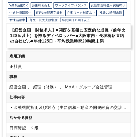
るため、情勢に合わせて安定的に利益を出せることが特徴です。社
WEB面接OK
原則転勤なし
ワークライフバランス
女性管理職登用実績有り
会的な電力業界への注目も受けて更なる成長を続けております。
中途社員活躍中
直近3年間黒字経営
在宅ワーク制度あり
残業20時間未満
女性活躍中
育児・託児支援制度
年間休日120日以上
【経営企画・財務求人】■関西を基盤に安定的な成長（前年比
120％以上）を誇るディベロッパー■大阪市内・長堀橋駅直結
の自社ビル■年休125日・平均残業時間20時間未満
雇用形態
正社員
職種
経営企画 、 経理（財務） 、 M&A・グループ会社管理
仕事内容
・金融機関折衝及び対応（主に信和不動産の開発融資の交渉と
なっており、取引銀行は30行以上）
・金融機関提出資料作成
活かせる資格
・信和グループ各社業績管理・中期経営計画策定
・経営会議
の運営・司会
・資金繰り管理
・その他業務
日商簿記 ２級