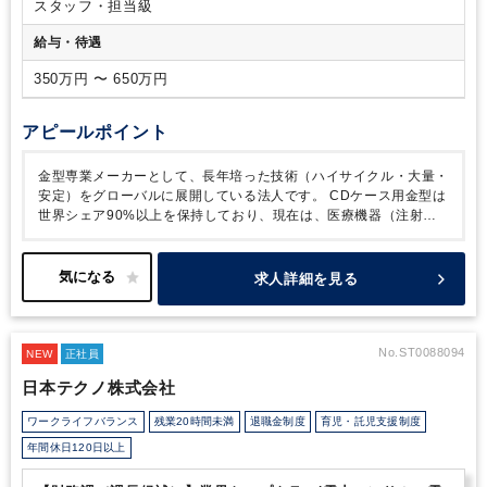
スタッフ・担当級
給与・待遇
350万円 〜 650万円
アピールポイント
金型専業メーカーとして、長年培った技術（ハイサイクル・大量・
安定）をグローバルに展開している法人です。
CDケース用金型は
世界シェア90%以上を保持しており、現在は、医療機器（注射器
等/コロナ禍でも需要拡大）等より精度を重視されるような製品に
注力し、売上拡大しています。現在は医療機器用金型は国内メイン
ですが、アジア圏を中心に展開しており、来期より更にグローバル
求人詳細を見る
な売上・利益ともに拡大する見込みです。
経理スタッフの募集し
ています。
日次業務~単体・連結決算、税務申告、開示など順に携
わっていただきたいと考えておりますが、
財務経理部では、経
理・財務・IR等多岐にわたり行っており、将来的に上場本体で全
No.ST0088094
NEW
正社員
体を見渡しつつ業務を行えます。
部長含め中途社員の方が多くご
日本テクノ株式会社
活躍されております。自身の実力をつけ裁量を持って勤務したい方
にオススメの求人です。
ワークライフバランス
残業20時間未満
退職金制度
育児・託児支援制度
年間休日120日以上