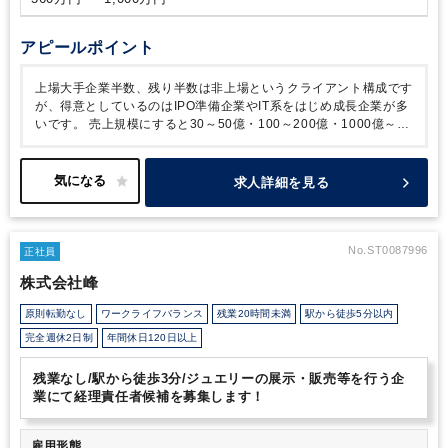
【申告ソフト】
達人シリーズ
【会計ソフト】
弥生会計、勘定
奉行、freee、他
アピールポイント
上場大手企業半数、残り半数は非上場というクライアント構成です
が、得意としているのはIPO準備企業やIT系をはじめ成長企業が多
いです。
売上規模にすると30～50億・100～200億・1000億～
5000億クラスの層もおります。
クライアントの成長を税務・会計
の側面から支え、ともに歩んでいくことで、クライアントの成長を
一緒に実感することができます。
税務だけではなく、経理支援、
求人詳細を見る
会計コンサルティング、IPO支援、M&Aなど幅広い業務を経験する
ことができます。
また、代表が不必要な残業を嫌う方であるた
め、
業務効率と業務品質を保つバランスを法人として意識が向け
られております。
結果的に繁忙期であっても残業時間が30時間を
No.ST0087996
正社員
超えることは少なく、公認会計士試験や税理士試験など
資格の勉
株式会社峰
強に向けた時間確保もしやすい環境でもあります。
・税理士とし
ての専門性をさらに高めていきたい方、業務の経験幅を増やしてい
原則転勤なし
ワークライフバランス
残業20時間未満
駅から徒歩5分以内
きたい方
・自由度高く業務を遂行していきたい方
・クライアント
完全週休2日制
年間休日120日以上
の表情が見える仕事がしたい方
・クライアントと長く付き合い、
寄り添っていきたい思いが強い方
こうした方にオススメできる法
人です。
残業なし/駅から徒歩3分/ジュエリーの展示・販売等を行う企
業にて経理責任者候補を募集します！
雇用形態