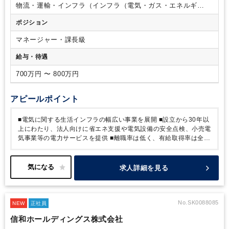
物流・運輸・インフラ（インフラ（電気・ガス・エネルギ
ー））
ポジション
マネージャー・課長級
給与・待遇
700万円 〜 800万円
アピールポイント
■電気に関する生活インフラの幅広い事業を展開
■設立から30年以
上にわたり、法人向けに省エネ支援や電気設備の安全点検、小売電
気事業等の電力サービスを提供
■離職率は低く、有給取得率は全体
で約80％と社員の働きやすさを実現。
■健康経営に努めており、
ワークライフバランスを保ちながら腰を据えて就業している方が多
く安定感があります。
■詳細の上場を見据え、任意監査が入ってお
求人詳細を見る
りますので、上場基準での経験が詰めます。
【魅力】
■健康経営
に努めており、ワークライフバランスを重視した社員が多いです。
■全社の平均残業時間11時間(繁閑期はございます）
■離職率10％
以下、有給取得率は全社約80％とWLBが取りやすい環境です。
■
No.SK0088085
NEW
正社員
育産休の取得率高く、男性も取得実績がございます。
＊同社では
信和ホールディングス株式会社
電力仲介だけでなく、自社発電所を有しながら電力供給を行ってい