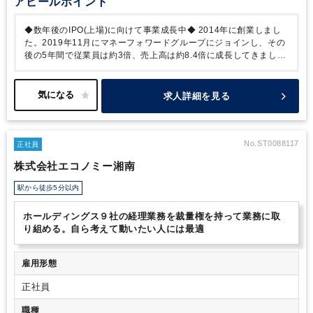
アピールポイント
等を通じた内部統制の整備と運用 等
◆数年後のIPO(上場)に向けて事業成長中◆
2014年に創業しまし
た。2019年11月にマネーフォワードグループにジョインし、その
後の5年間で従業員は約3倍、売上高は約8.4倍に成長してきまし
た。
2023年1月にはIPO（上場）を目指すことを正式に発表しま
した。他の企業ではなかなか味わえない、自らの手で会社を上場さ
せるという貴重な経験ができる環境です。
そして2025年11月、当
求人詳細を見る
社グループはマネーフォワードグループを卒業し、新たに株式会社
丸の内キャピタルを親会社に迎えました。
三菱商事グループのネ
ットワークを通じて、より広い領域で生産性を向上させるためのシ
ナジー創出に取り組み、BtoB領域全体、中長期的には海外への展
No.ST0088117
正社員
開を含め、事業領域を広げていきたいと考えています。
＜ポジシ
株式会社エコノミー湘南
ョンのやりがい、面白さ＞
・成長フェーズのベンチャーで経理体
制整備やIPOを経験することで自身のマーケット・バリュー増大が
駅から徒歩5分以内
期待できます。
・「単なる作業者」から「会計のプロ」へ。IFRS
適用、開示実務、監査法人とのハイレベルな協議を経験可能。
・
ホールディングス９社の経理業務を裁量権を持って業務に取
IFRS適用を予定していることから、IFRSを用いたグローバル水準
り組める。自ら考えて動いたい人には最適
の報告を行うことで、自分の仕事が経営層の意思決定に直結してい
るダイナミズムを実感できます。
・M&Aも予定していることか
ら、買収後の統合プロセス（PMIなど）を通じて、組織が一つにな
雇用形態
る瞬間を会計の側面から支えることができます。
＜身につくスキ
ル＞
・グローバルスタンダードの会計知識
・開示関係の知識
・連
正社員
結決算の高度な実務経験
＜自由かつ効率的な働き方を追求＞
MISSIONを体現するべく、社内でも効率的な働き方を推奨し自由
職種