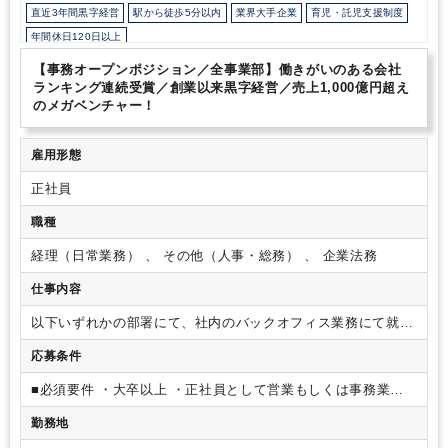
直近3年間黒字経営
駅から徒歩5分以内
業界大手企業
育児・託児支援制度
年間休日120日以上
【事務オープンポジション／全事業部】働きがいのある会社
ランキング連続受賞／創業以来黒字経営／売上1,000億円超え
のメガベンチャー！
雇用形態
正社員
職種
経理（日常業務） 、 その他（人事・総務） 、 企業法務
仕事内容
以下いずれかの部署にて、社内のバックオフィス業務にて就業
していただきます。
事務に挑戦したい方、専門性を高めたい
応募条件
方はぜひご応募ください。
※募集状況は変動いたしますの
で、ご了承ください。
★エントリー時のお願い★
ポジション
■必須要件
・大卒以上
・正社員として営業もしくは事務業務
の希望、併願希望などありましたら、事前にお知らせくださ
を2年以上経験している方
・目標を立てて、業務改善を行った
い。
【レバテック／コーポレート担当】
レバテックの法務、
勤務地
経験のある方
■歓迎要件
・SV経験
・マネジメント経験
・パ
労務、経理、総務系など間接部門を横断した一次窓口として、
ソコンスキル、関数スキルがある方（VLOOK等）
・自身で課