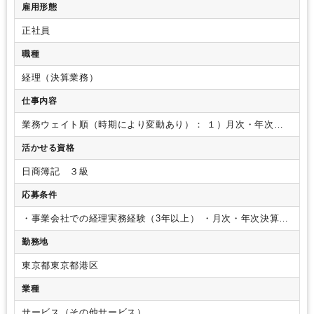
雇用形態
正社員
職種
経理（決算業務）
仕事内容
業務ウェイト順（時期により変動あり）：
１）月次・年次・
連結決算業務
・月次決算の取りまとめ・精度向上・決算早期
活かせる資格
化推進
・年次決算・連結決算の企画・推進
・四半期・有価証
券報告書等の開示書類作成
・税務申告対応（法人税・消費税
日商簿記 ３級
等）・税理士・会計士との連携
２）経理基盤の構築・改善
・
経理業務フロー・規程・マニュアルの整備（ゼロからの仕組み
応募条件
づくり）
・会計システム（マネーフォワード）の運用最適
化・改善推進
・請求・入出金管理・固定資産管理等の業務効
・事業会社での経理実務経験（3年以上）
・月次・年次決算の
率化
・経理チームのマネジメント・メンバー育成
３）内部統
主担当経験
・監査法人対応（四半期レビュー・年次監査）の
勤務地
制・ガバナンス対応
・J-SOX対応を含む内部統制体制の整
経験
備・運用
・監査法人対応（四半期レビュー・年次監査）
・財
東京都東京都港区
務リスクの把握・経営陣へのレポーティング
４）CFO・経営
層との連携
・予算管理・予実分析のサポート・財務計画への
業種
関与
・IR・開示対応における経理観点からの情報提供
・蓄電
池投資・資本政策など新規事業の財務的サポート
＊主に使用
サービス（その他サービス）