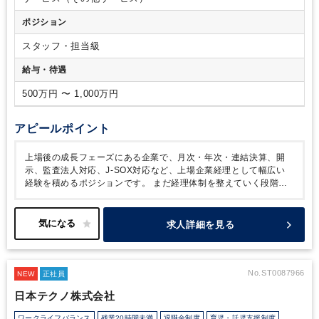
しているITツール
・マネーフォワード クラウド会計（会計ソ
ポジション
フト）
・バクラク（ワークフロー・経費精算申請）
・
Salesforce（売上・契約管理との連携）
・Slack（社内コミュ
スタッフ・担当級
ニケーション）
・Notion（ドキュメンテーション）
・Office
365 / Google Workspace
給与・待遇
500万円 〜 1,000万円
アピールポイント
上場後の成長フェーズにある企業で、月次・年次・連結決算、開
示、監査法人対応、J-SOX対応など、上場企業経理として幅広い
経験を積めるポジションです。
まだ経理体制を整えていく段階の
ため、決められた業務を正確にこなすだけでなく、業務フローの改
善や仕組みづくりにも主体的に関わりたい方に向いています。
CFOや経営層との距離も近く、経理の立場から事業成長を支える
求人詳細を見る
実感を得やすい環境です。
事業会社で決算実務を経験してきた
方、上場企業経理へキャリアを広げたい方、将来的に経理リーダー
を目指したい方に特におすすめです。一方で、完全に整った環境で
担当業務に集中したい方よりも、変化のある環境で自ら課題を見つ
No.ST0087966
NEW
正社員
け、改善していくことにやりがいを感じる方にフィットしやすい求
日本テクノ株式会社
人です。
また、チームリーダーは会計士なので、わからないこと
はすぐ聞ける環境も魅力です。とても人柄のよい方です。
【知
ワークライフバランス
残業20時間未満
退職金制度
育児・託児支援制度