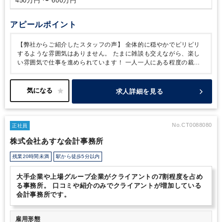
450万円 〜 600万円
アピールポイント
【弊社からご紹介したスタッフの声】
全体的に穏やかでピリピリ
するような雰囲気はありません。
たまに雑談も交えながら、楽し
い雰囲気で仕事を進められています！
一人一人にある程度の裁量
を持たせてくれますが、放ったらかしにするということはなく、上
司や周りの方にはいつでも気軽に相談出来る環境があります。
特
に新しく入られた方に対しては手厚くフォローしようという雰囲気
求人詳細を見る
があり、新人さんでも馴染みやすい職場なのではないかと思いま
す。
上司との距離が近いので、意見も言いやすく風通しは良い方
だと思います。
〈 事務所の特徴・魅力 〉
1967年に開業、2007年
に税理士法人化と、開業からは設立50年を超える税理士法人でご
No.CT0088080
正社員
ざいます。
扱う業務の幅が広いため、個々の志向に合わせたキャ
株式会社あすな会計事務所
リア形成を目指すことができます！
近年は資産税業務も増加中
（年に15～20程度）です。
〈 クライアント 〉
クライアントや所
残業20時間未満
駅から徒歩5分以内
長の人脈により、クライアントは増加中です！
中小企業はもちろ
ん、専門分野としては、医療法人（全体の10％ほど）、相続、国
大手企業や上場グループ企業がクライアントの7割程度を占め
際税務（英語圏・ドイツ語圏）、学校法人、財団法人、
連結納
る事務所。 口コミや紹介のみでクライアントが増加している
税、合併・分割等の組織再編に関わる諸課題等を設立から50年余
会計事務所です。
りに及ぶ豊富な経験の累積と研究成果で
クライアントからの様々
な要望に対応しています。
法務スタッフを拡充しているので、改
正民法・新会社法のもとでの相続税対策や事業継承・組織再編税制
雇用形態