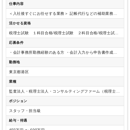
仕事内容
＜入社後すぐにお任せする業務＞
記帳代行などの補助業務か
らお任せし、クライアントの特徴や事務所の仕事の進め方をつ
活かせる資格
かんでいただきます。
経験の度合いに応じて、しっかりと職
場に慣れる期間をもうけています。
＜入社半年～3年後の業務
税理士試験 １科目合格/税理士試験 ２科目合格/税理士試
＞
主担当になっていただき、決算から申告まで幅広い業務に
験 ３科目合格/税理士試験 ４科目合格
携わっていただきます。
応募条件
・会計事務所勤務経験のある方
・会計入力から申告書作成を
含めた、法人の年間税務を一通りご経験されている方
・日商
勤務地
簿記検定２～３級をお持ちの方（税理士科目をお持ちであれば
尚可）
｛簿記勉強中の方も応募可｝
東京都港区
業種
監査法人・税理士法人・コンサルティングファーム（税理士法
人）
ポジション
スタッフ・担当級
給与・待遇