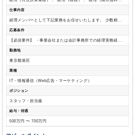
成）
仕事内容
経理メンバーとして下記業務をお任せいたします。
少数精鋭
のスモールチームのため、一人ひとりの裁量が大きいのが特徴
応募条件
です。
まずはこれまでのご経験を活かせる実務からスタート
し、段階的に開示業務、M&AやIFRS対応、IPO準備へと業務
【必須要件】
・事業会社または会計事務所での経理実務経験
幅を広げていただきます。
将来的には、組織拡大に伴うチー
（3年以上）
※経理実務経験：上記記載の決算業務・日常経
ムのマネジメント（進捗管理、メンバー育成、フロー改善な
勤務地
理業務・税務経験など
・月次決算を主担当で締めたご経験
・
ど）や、経理部門の中核を担うリーダー・マネージャーへの早
簿記2級以上保有者
【歓迎要件】
・「テクノロジーで社会の非
期キャリアアップを期待しています。
■ 日常・月次経理業務
東京都港区
効率を無くす」というMissionへの共感
・IT、インターネット
・仕訳計上、経費精算、入出金管理、債権債務管理、固定資産
業界での就業経験
・税務経験
・IPO準備の経験
・開示書類
業種
管理
・子会社を含む月次決算業務
・社内からの経理、税務に
（短信・有報）の作成経験
・IFRSに触れた経験、もしくは学
関する問い合わせ対応
■ 年次・決算期業務
・四半期・年次決
習意欲のある方
IT・情報通信（Web広告・マーケティング）
算業務（単体・連結）
・財務諸表、計算書類の作成
・税務申
告書の作成補助（※税理士対応など自社の役割に応じて調整）
ポジション
・監査法人対応
■ 資金・財務管理
・資金管理、資金繰り表の
作成・管理
■ 開示業務・IPO準備業務
・開示業務（決算短
スタッフ・担当級
信、有価証券報告書、四半期報告書などの作成）
・取締役会
給与・待遇
及び経営会議報告資料の作成
・IPO準備に伴う体制整備、各種
書類作成
■ 将来的にお任せしたいマネジメント業務や担当領
500万円 〜 700万円
域の拡大
・経理メンバーの日常業務マネジメント、育成
・業
務効率化（SaaSツール等を活用したオペレーション改善）の
主導
・経営との会計・税務議論による企業価値向上
・J-SOX