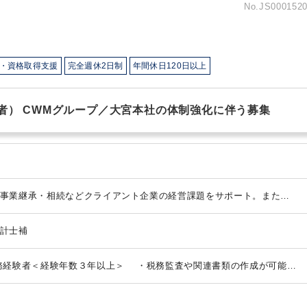
No.JS000152
・資格取得支援
完全週休2日制
年間休日120日以上
験者） CWMグループ／大宮本社の体制強化に伴う募集
事業継承・相続などクライアント企業の経営課題をサポート。また、
WMコンサルティングファームのパートナー企業との協力体制のもとク
。
ビジネスチャットツール、RPAなどの導入により、クライアント企
計士補
社内における業務の生産性向上を進めています。
＜取扱業務＞
税務顧
対策・相続税申告 事業承継支援 組織再編 企業再生支援 公益法人 医業
 セカンドオピニオン
経営計画策定・進捗確認支援
＜使用システム＞
務経験者＜経験年数３年以上＞
・税務監査や関連書類の作成が可能で
フォワード／Chatwork／kintone
理士資格の有無、科目合格の有無は問うていません
◆歓迎条件
税理