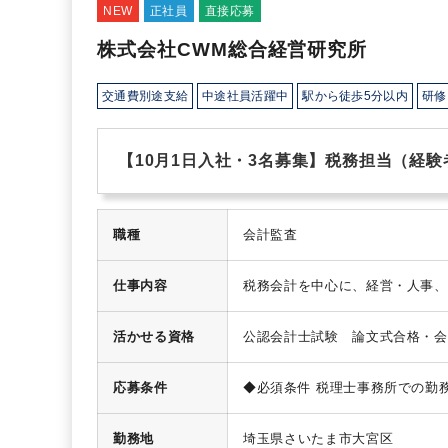
NEW
正社員
直接応募
株式会社CWM総合経営研究所
交通費別途支給
中途社員活躍中
駅から徒歩5分以内
研修
【10月1日入社・3名募集】税務担当（経
職種
会計監査
仕事内容
税務会計を中心に、経営・人事、
採用、人材育成といった領域はC
ライアント企業を支援しています
活かせる資格
公認会計士試験 論文式合格・会
業とのコミュニケーション強化・
問（法人・個人） 税務調査 相続
経営支援 経理アウトソーシング
応募条件
◆必須条件
税理士事務所での勤
TKC
＜使用ソフト＞弥生会計、マネー
あれば、経験1～2年でも可
※税
士
勤務地
埼玉県さいたま市大宮区