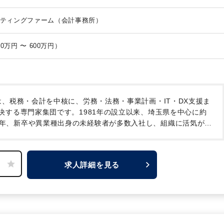
フォワード／Chatwork／kintone
ティングファーム（会計事務所）
月給 24万円 〜 35万円 （年収 400万円 〜 600万円）
、税務・会計を中核に、労務・法務・事業計画・IT・DX支援ま
決する専門家集団です。1981年の設立以来、埼玉県を中心に約
年、新卒や異業種出身の未経験者が多数入社し、組織に活気が溢
るより高度なコンサルティングを実現するための「経験豊富なコ
このたび、大宮本社に加えて、創業の地である「東松山オフィ
機とした東松山オフィスのさらなる飛躍と、大宮本社の体制強
求人詳細を見る
し、共に拠点の中核としてご活躍いただける経験者の方を【大宮
ております。
詳しくは、会社説明動画をご視聴ください！
Cs