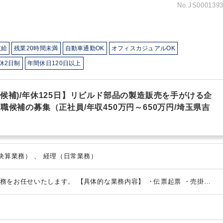
No.JS000139
支給
残業20時間未満
自動車通勤OK
オフィスカジュアルOK
休2日制
年間休日120日以上
候補)/年休125日】リビルド部品の製造販売を手がける企
職候補の募集（正社員/年収450万円～650万円/埼玉県吉
経理（決算業務） 、 経理（月次決算業務） 、 経理（日常業務）
務をお任せいたします。
【具体的な業務内容】
・伝票起票
・売掛買
海外送金
・現金実査
・経費精算
・月次、年次決算業務
・原価計算
・
簿処理など
【ポイント】
・2022年9月にはマキ自動車工業株式会社を
会社KSSを子会社化しました。そのため、本社機能のアーネスト管理部
伝票起票や決算業務補助からスタートし、徐々に原価計算、管理会計