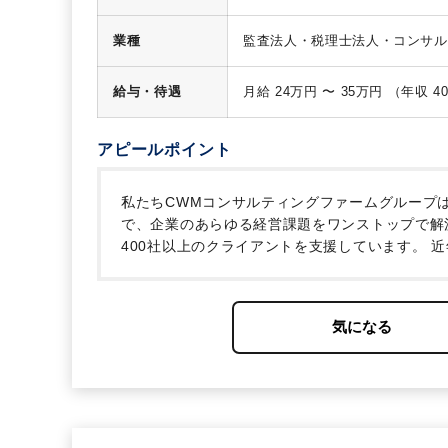
TKC
＜使用ソフト＞弥生会計、マネー
業種
監査法人・税理士法人・コンサル
給与・待遇
アピールポイント
私たちCWMコンサルティングファームグループは
で、企業のあらゆる経営課題をワンストップで解
400社以上のクライアントを支援しています。
近
れる一方で、彼らを牽引し、クライアントに対す
ア人材」の採用が急務となっています。
さらに
ス」を新築移転いたしました。
この新築移転を契
化を同時に推し進めるため、私たちの理念に共感
3名・東松山2名】の体制でお迎えしたいと考え
https://www.youtube.com/watch?v=tf3TARQJh