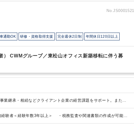
No.JS000152
車通勤OK
研修・資格取得支援
完全週休2日制
年間休日120日以上
験者） CWMグループ／東松山オフィス新築移転に伴う募
事業継承・相続などクライアント企業の経営課題をサポート。また、
WMコンサルティングファームのパートナー企業との協力体制のもとク
。
ビジネスチャットツール、RPAなどの導入により、クライアント企
経験者＜経験年数3年以上＞
・税務監査や関連書類の作成が可能で
社内における業務の生産性向上を進めています。
＜取扱業務＞
税務顧
般企業での決算・申告業務の実務経験者も歓迎
※税理士資格の有
対策・相続税申告 事業承継支援 組織再編 企業再生支援 公益法人 医業
せん
◆歓迎条件
税理士
 セカンドオピニオン
経営計画策定・進捗確認支援
＜使用システム＞