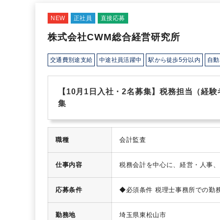
NEW
正社員
直接応募
株式会社CWM総合経営研究所
交通費別途支給
中途社員活躍中
駅から徒歩5分以内
自動
【10月1日入社・2名募集】税務担当（経
集
職種
会計監査
仕事内容
税務会計を中心に、経営・人事、
採用、人材育成といった領域はC
ライアント企業を支援しています
応募条件
◆必須条件
税理士事務所での勤務
業とのコミュニケーション強化・
あれば、経験1～2年でも可
・一
問（法人・個人） 税務調査 相続
無、科目合格の有無は問うていま
経営支援 経理アウトソーシング
勤務地
埼玉県東松山市