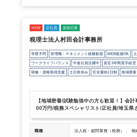
NEW
正社員
直接応募
税理士法人村田会計事務所
学歴不問
管理職・マネジメント経験歓迎
WEB面接OK
土
ワークライフバランス
中途社員活躍中
直近3年間黒字経営
研修・資格取得支援
土日祝休み
完全週休2日制
地域密着
ダブルライセンス(公認会計士＋税理士等）
不動産に強み
【地域密着/試験勉強中の方も歓迎！】会計
00万円/税務スペシャリスト/正社員/埼玉県
職種
法人税