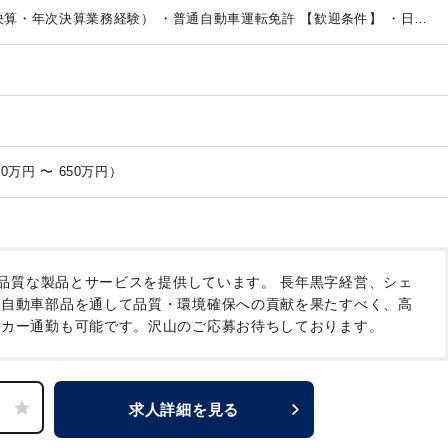
ます。
・駐車場は無料完備しておりますので、マイカー通勤が可能で
決算・年次決算業務経験）
・普通自動車運転免許
【歓迎条件】
・日商
月給 30万円 〜 45万円 （年収 450万円 〜 650万円）
品質な製品とサービスを提供しています。
長年黒字経営、シェ
自動車部品を通して品質・環境確保への貢献を果たすべく、高
カー通勤も可能です。沢山のご応募お待ちしております。
求人詳細を見る