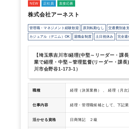
NEW
正社員
直接応募
株式会社アーネスト
管理職・マネジメント経験歓迎
原則転勤なし
交通費別途
カジュアル（デニム）OK
退職金制度
土日祝休み
完全週
【埼玉県吉川市/経理(中堅～リーダー・課長
業で経理・中堅～管理監督(リーダー・課長)
川市会野谷1-173-1）
職種
仕事内容
経理・管理職候補として、下記業
掛管理
・振込業務、総合振込
・
減価償却費計算
・会計入力
・帳
活かせる資格
日商簿記 ２級
子会社化、2024年7月には株式
門強化の増員募集となります。
・