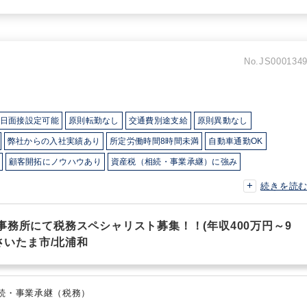
No.JS000134
日面接設定可能
原則転勤なし
交通費別途支給
原則異動なし
弊社からの入社実績あり
所定労働時間8時間未満
自動車通勤OK
顧客開拓にノウハウあり
資産税（相続・事業承継）に強み
ITに強み
続きを読
事務所にて税務スペシャリスト募集！！(年収400万円～9
さいたま市/北浦和
・顧問業務（税務） 、 相続・事業承継（税務）