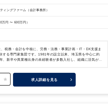
ティングファーム（会計事務所）
月給 24万円 〜 35万円 （年収 400万円 〜 600万円）
、税務・会計を中核に、労務・法務・事業計画・IT・DX支援ま
決する専門家集団です。1981年の設立以来、埼玉県を中心に約
年、新卒や異業種出身の未経験者が多数入社し、組織に活気が溢
るより高度なコンサルティングを実現するための「経験豊富なコ
このたび、大宮本社に加えて、創業の地である「東松山オフィ
機とした東松山オフィスのさらなる飛躍と、大宮本社の体制強
求人詳細を見る
し、共に拠点の中核としてご活躍いただける経験者の方を【大宮
ております。
詳しくは、会社説明動画をご視聴ください！
Cs