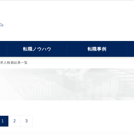
へ
転職ノウハウ
転職事例
・求人検索結果一覧
1
2
3