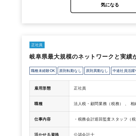
ては、数名のスタッフとアウトソースで日常的な
いない状況なので、まずは、経理業務内製化・決
です。
上場準備企業でイチから作り上げていくこ
正社員
岐阜県最大規模のネットワークと実績
職種未経験OK
原則転勤なし
原則異動なし
中途社員活躍
雇用形態
正社員
職種
法人税
仕事内容
・税務会計巡回監査スタッフ（
務改善のコンサルティング業務
活かせる資格
公認会計士