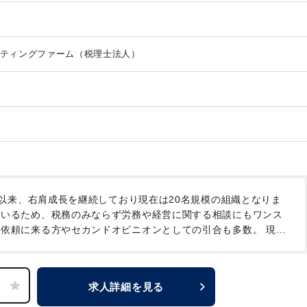
ティングファーム（税理士法人）
以来、右肩成長を継続しており現在は20名規模の組織となりま
いるため、税務のみならず労務や経営に関する相談にもワンス
問依頼に来る方やセカンドオピニオンとしての引合も多数。
現在
おります。
職員は家族と捉えており、人間関係は良好。人の和を
理士1名が定年退職を迎えるため、後任としての採用となりま
求人詳細を見る