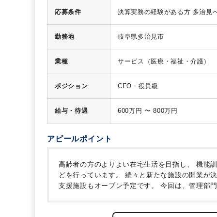
応募条件
決算実務の経験がある方
多治見
勤務地
岐阜県多治見市
業種
サービス（医療・福祉・介護）
ポジション
CFO・役員級
給与・待遇
600万円 〜 800万円
アピールポイント
高齢者の方のよりよい在宅生活を目指し、
機能訓
どを行っています。
続々と新たな施設の開業が決
支援施設もオープン予定です。
今回は、管理部門
のひとつとして、上場を目指していますが、上場
げていく段階です。IPO初期から、ともに上場