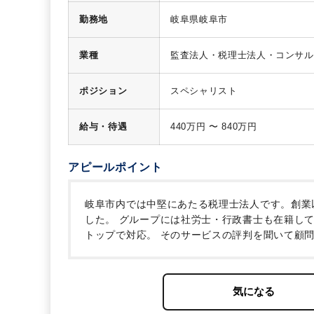
勤務地
岐阜県岐阜市
業種
監査法人・税理士法人・コンサル
ポジション
スペシャリスト
給与・待遇
440万円 〜 840万円
アピールポイント
岐阜市内では中堅にあたる税理士法人です。創業
した。
グループには社労士・行政書士も在籍して
トップで対応。
そのサービスの評判を聞いて顧
は、年間30件以上のペースで顧問数が増加して
大切にする採用を心掛けておられます。
今回、税
す。