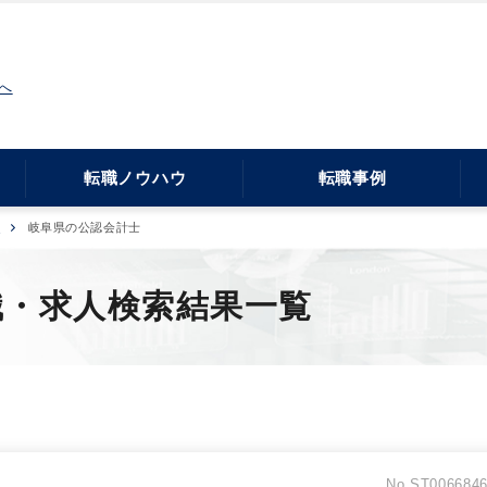
へ
転職ノウハウ
転職事例
県
岐阜県の公認会計士
職・求人検索結果一覧
No.ST006684