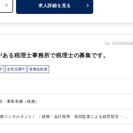
オペレーションを、取締役が承認を行っています。会計の中核が
求人詳細を見る
算早期化をミッションに、経理体制を構築していただきたい意向
とができるポジションです。
No.SK004286
がある税理士事務所で税理士の募集です。
中
女性活躍中
退職金制度
・顧問業務（税務） 、 相続・事業承継（税務）
税務コンサルタント）
・税務・会計指導、巡回監査による経営助言
・財
・公会計業務
・相続・事業承継対策業務