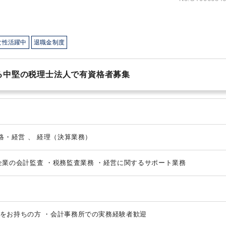
女性活躍中
退職金制度
る中堅の税理士法人で有資格者募集
法人税・顧問業務（税務） 、 戦略・経営 、 経理（決算業務）
企業の会計監査
・税務監査業務
・経営に関するサポート業務
をお持ちの方
・会計事務所での実務経験者歓迎