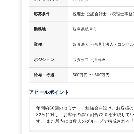
応募条件
税理士
公認会計士
（税理士事務
可。
勤務地
岐阜県岐阜市
業種
監査法人・税理士法人・コンサル
ポジション
スタッフ・担当級
給与・待遇
500万円 〜 600万円
アピールポイント
年間約60回のセミナー・勉強会を設け、お客様
32％に対し、お客様の黒字割合72％を実現し
す。
また所内には数人のグループで構成される「
ーマ毎に定期的にミーティングを行い、働きやす