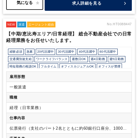
せする子会社を決定いたします。
・現在経理チームでは他メンバ
求人詳細を見る
ーと交代で在宅勤務を行なっており、
業務に慣れたら週1日の在
宅勤務が可能です。（大体6ヶ月後頃からの見込み）
※PC貸与は
無い予定ですので、在宅勤務を利用する場合はご自身のPCにて対
応いただきます。
・ExcelでVLOOKUP や SUM 関数を使う機会が
No.HT0088447
NEW
派遣
エージェント経由
多いため、これらの関数の使用経験がある方は歓迎いたします。
【中期/恵比寿エリア/日常経理】 総合不動産会社での日常
・月末月初には残業が発生しやすく、月平均20時間程度となる見
経理業務をお任せいたします。
込みです。
経験必須
急募
20代活躍中
30代活躍中
40代活躍中
60代活躍中
交通費別途支給
ワークライフバランス
週数日OK
週4日勤務
週5日勤務
時短勤務の相談OK
フルタイム
オフィスカジュアルOK
オフィスが禁煙
ルーティンワークがメイン
社内システム等のOJT
業務手順等のOJT
雇用形態
土日祝休み
完全週休2日制
英語力不要
弥生会計
一般派遣
職種
経理（日常業務）
仕事内容
伝票発行（支社のパート2名とともに約60銀行口座分、1000枚/
月）
支社のパート2名への教育、連携
簡単な未払金伝票の発