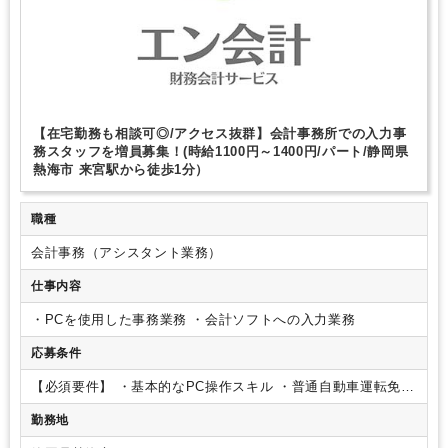
【在宅勤務も相談可◎/アクセス抜群】会計事務所での入力事
務スタッフを増員募集！(時給1100円～1400円/パート/静岡県
熱海市 来宮駅から徒歩1分）
職種
会計事務（アシスタント業務）
仕事内容
・PCを使用した事務業務
・会計ソフトへの入力業務
応募条件
【必須要件】
・基本的なPC操作スキル
・普通自動車運転免許
★年齢・学歴不問
★Ｕターン・Ｉターン・Jターン歓迎
└面
勤務地
接にお越しいただいた方は交通費の一部補助あり