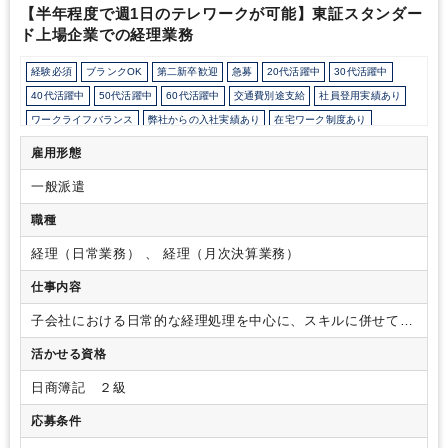
【半年程度で週1日のテレワークが可能】東証スタンダー
ド上場企業での経理業務
経験必須
ブランクOK
第二新卒歓迎
急募
20代活躍中
30代活躍中
40代活躍中
50代活躍中
60代活躍中
交通費別途支給
社員登用実績あり
ワークライフバランス
弊社からの入社実績あり
在宅ワーク制度あり
週5日勤務
フルタイム
残業20時間以上
駅から徒歩5分以内
雇用形態
オフィスカジュアルOK
オフィスが禁煙
派遣スタッフ活躍中
一般派遣
ルーティンワークがメイン
社内システム等のOJT
完全週休2日制
EXCELのスキルが活かせる
英語力不要
TKC
職種
経理（日常業務） 、 経理（月次決算業務）
仕事内容
子会社における日常的な経理処理を中心に、スキルに併せて幅
広い仕事のサポートをお任せします。
■仕訳・伝票処理
■会計
活かせる資格
システム操作（FX5）
■エクセル資料の作成
■支払業務
■売掛
金、買掛金管理
■経費精算
■請求書作成
■書類ファイリング・
日商簿記 ２級
電話対応（5～10件程度/日）などの庶務業務
応募条件