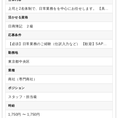
上司と2名体制で、日常業務をを中心にお任せします。
【具体
的な業務】
・伝票起票、入力、整理
・銀行入出金処理、残高
活かせる資格
照会
・月末支払入力、管理補助
・楽楽精算（社員立替精算）
処理
・SAP経理補助（グループ会社全体でSAPに移行するた
日商簿記 ２級
め、現在は準備段階です）
・売掛金入力
・ネットバンクによ
る送金
・海外送金（基本的に定型作業で英語力は不要）
・そ
応募条件
の他経理サポート業務
※稀に税務署や銀行まで行っていただ
く作業をお願いする可能性があります。
・その他庶務業務
【必須】日常業務のご経験（仕訳入力など）
【歓迎】SAPを
（電話対応・備品の注文など）
※庶務業務は当番制ではな
使用した経理業務のご経験
勤務地
く、みんなで対応しているイメージです。
東京都中央区
業種
商社（専門商社）
ポジション
スタッフ・担当級
時給
1,750円 〜 1,750円