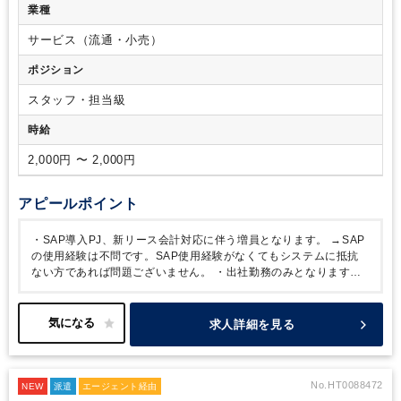
業種
サービス（流通・小売）
ポジション
スタッフ・担当級
時給
2,000円 〜 2,000円
アピールポイント
・SAP導入PJ、新リース会計対応に伴う増員となります。
→SAP
の使用経験は不問です。SAP使用経験がなくてもシステムに抵抗
ない方であれば問題ございません。
・出社勤務のみとなります。
・定時は9:00～17:00ですが、時短勤務の相談も可能です（10:00
～16:00、9:30～17:00など）。
・隣のチームでジャスネットのス
タッフ就業中です。
求人詳細を見る
No.HT0088472
NEW
派遣
エージェント経由