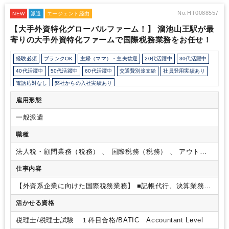
No.HT0088557
NEW
派遣
エージェント経由
【大手外資特化グローバルファーム！】 溜池山王駅が最
寄りの大手外資特化ファームで国際税務業務をお任せ！
経験必須
ブランクOK
主婦（ママ）・主夫歓迎
20代活躍中
30代活躍中
40代活躍中
50代活躍中
60代活躍中
交通費別途支給
社員登用実績あり
電話応対なし
弊社からの入社実績あり
会計士/税理士試験受験生歓迎（仕事をしながら勉強できます）
週5日勤務
雇用形態
フルタイム
駅から徒歩5分以内
駅直結
業界大手企業
外資系企業
一般派遣
ベンチャー企業
オフィスカジュアルOK
カジュアル（デニム）OK
休憩室あり
パーテーション区切りあり
オフィスが禁煙
職種
外国人がいるグローバルなオフィス
派遣スタッフ活躍中
経理主担当
法人税・顧問業務（税務） 、 国際税務（税務） 、 アウトソ
ルーティンワークがメイン
社内システム等のOJT
業務手順等のOJT
ーシング・記帳代行
仕事内容
業界知識・専門用語等のOJT
完全週休2日制
EXCELのスキルが活かせる
英語力を活かす
【外資系企業に向けた国際税務業務】
■記帳代行、決算業務
■
税務申告書作成または作成補助
■レポーティング
■ストックオ
活かせる資格
プションの調整
■各種税務アドバイザリー業務（国内税務及び
国際税務）
■パートナー、マネージャーのサポート
■その他付
税理士/税理士試験 １科目合格/BATIC Accountant Level
随する業務等