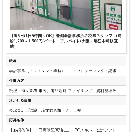
【週5日/1日5時間～OK】老舗会計事務所の税務スタッフ （時
給1,200～1,500円/パート・アルバイト/大阪・堺筋本町駅直
結）
職種
会計事務（アシスタント業務） 、 アウトソーシング・記帳代
行 、 法人税・顧問業務（税務）
仕事内容
税理士補助業務
来客、電話応対
ファイリング、資料整理等
【具体的には】
・税理士補助業務一般(法人税、所得税、消費
活かせる資格
税、資産税等の税務申告書作成補助等)
・記帳代行業務(月次帳
票作成等)
・総勘定元帳の作成
・顧問先から領収書・出納帳・
公認会計士試験 論文式合格・会計士補
預金帳簿等を預かり仕訳入力し、PL(損益計算書)・BS(貸借対
照表)を作成
・年末調整や給与計算
スキルに応じて下記業務も
応募条件
お任せいたします。
【顧客訪問業務】
・巡回監査
・決算業務
・月次報告
■組織構成
・全従業員 16名
∟女性 10名
∟パー
【必須条件】
・日商簿記3級以上
・PCスキル（会計ソフト、