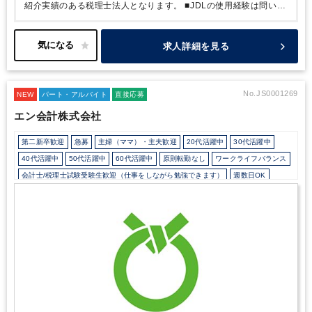
紹介実績のある税理士法人となります。
■JDLの使用経験は問いま
せんので、ご安心ください。
■出社勤務、週数日の在宅勤務の併用
可能です！（※もちろん出社勤務のみのご就業も可能です。）
求人詳細を見る
No.JS0001269
NEW
パート・アルバイト
直接応募
エン会計株式会社
第二新卒歓迎
急募
主婦（ママ）・主夫歓迎
20代活躍中
30代活躍中
40代活躍中
50代活躍中
60代活躍中
原則転勤なし
ワークライフバランス
会計士/税理士試験受験生歓迎（仕事をしながら勉強できます）
週数日OK
週3日からOK
週4日勤務
週5日勤務
時短勤務の相談OK
勤務開始時間の相談OK
勤務終了時間の相談OK
朝遅め
定時早め
フルタイム
1日5時間以内でもOK
時短OK
1日7時間未満勤務OK
残業なし
残業少なめ
残業月10時間未満
駅から徒歩5分以内
自動車通勤OK
オフィスカジュアルOK
バイク・自転車通勤OK
少人数の職場（所属部門の人数3人以下）
ルーティンワークがメイン
土日祝休み
完全週休2日制
EXCELのスキルが活かせる
弥生会計
その他