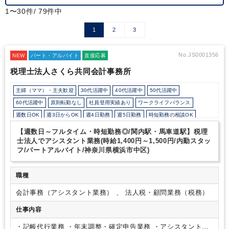
1〜30件/ 79件中
1
2
3
No.JS0001356
NEW
パート・アルバイト
直接応募
税理士法人さくら共同会計事務所
主婦（ママ）・主夫歓迎
30代活躍中
40代活躍中
50代活躍中
60代活躍中
原則転勤なし
社員登用実績あり
ワークライフバランス
週数日OK
週3日からOK
週4日勤務
週5日勤務
時短勤務の相談OK
勤務開始時間の相談OK
勤務終了時間の相談OK
朝遅め
定時早め
【週数日～フルタイム・時短勤務◎/関内駅・馬車道駅】税理
9時30分出社OK
駅から徒歩5分以内
完全週休2日制
士法人でアシスタント業務(時給1,400円～1,500円/内勤スタッ
フ/パートアルバイト/神奈川県横浜市中区)
EXCELのスキルが活かせる
弥生会計
JDL
職種
会計事務（アシスタント業務） 、 法人税・顧問業務（税務）
仕事内容
・記帳代行業務
・年末調整・確定申告業務
・アシスタント業