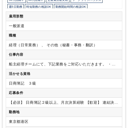
週5日勤務
時短勤務の相談OK
勤務開始時間の相談OK
勤務終了時間の相談OK
朝遅め
10時以降出社OK
定時早め
フルタイム
雇用形態
時短OK
1日7時間未満勤務OK
9時30分出社OK
駅から徒歩5分以内
一般派遣
オフィスカジュアルOK
フリーアドレス
オフィスが禁煙
外国人がいるグローバルなオフィス
ルーティンワークがメイン
職種
社内システム等のOJT
業務手順等のOJT
業界知識・専門用語等のOJT
経理（日常業務） 、 その他（秘書・事務・翻訳）
土日祝休み
英語力不要
SAP
仕事内容
船主経理チームにて、下記業務をご対応いただきます。
・月
次決算伝票起票
・資料作成
・数値確認
・精算表作成
・サブ
活かせる資格
連RP作成
日商簿記 ３級
応募条件
【必須】
日商簿記２級以上、月次決算経験
【歓迎】
連結決算
補助経験、SAP利用経験
勤務地
東京都港区