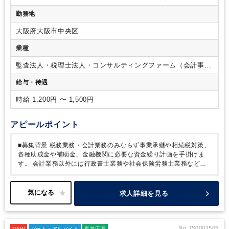
ト 4名
ワード、エクセル、インターネット、メール）
【歓迎条件】
勤務地
・会計事務所での勤務経験2年以上
・税理士、税理士科目合格
者、社労士
大阪府大阪市中央区
業種
監査法人・税理士法人・コンサルティングファーム（会計事務
所）
給与・待遇
時給 1,200円 〜 1,500円
アピールポイント
■募集背景
税務業務・会計業務のみならず事業承継や相続税対策、
各種助成金や補助金、金融機関に必要な資金繰り計画を手掛けま
す。
会計業務以外には行政書士業務や社会保険労務士業務など幅
広いニーズに対応をし、「経営者を守る」という視点にたったアド
バイスをモットーにしている事務所です。
今回は事業拡大・組織
強化のための増員募集です。
■事務所の特徴
・先代から通算すれ
求人詳細を見る
ば５０年以上の会計事務所であり、幅広い業種のクライアントを持
っています。
・４０年以上の歴史ある異業種交流団体の事務局を
運営しているため、様々な業種の経営者層や財界・政界の方々と交
流することができ、高度な知見と人脈の幅が広がります。
・任さ
No.JS0001505
NEW
パート・アルバイト
直接応募