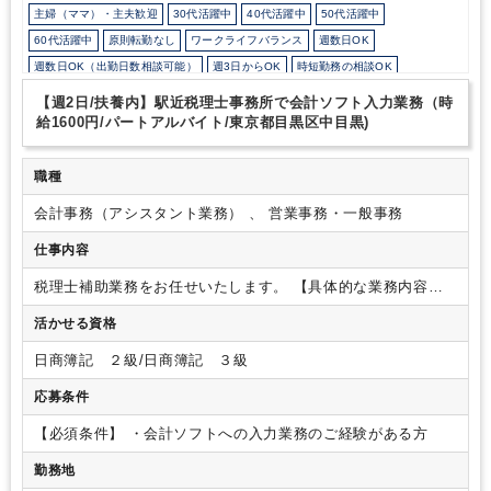
主婦（ママ）・主夫歓迎
30代活躍中
40代活躍中
50代活躍中
60代活躍中
原則転勤なし
ワークライフバランス
週数日OK
週数日OK（出勤日数相談可能）
週3日からOK
時短勤務の相談OK
勤務開始時間の相談OK
勤務終了時間の相談OK
朝遅め
10時以降出社OK
【週2日/扶養内】駅近税理士事務所で会計ソフト入力業務（時
定時早め
16時以前退社OK
1日5時間以内でもOK
1日7時間未満勤務OK
給1600円/パートアルバイト/東京都目黒区中目黒)
残業少なめ
残業月10時間未満
残業20時間未満
扶養控除内
オフィスカジュアルOK
少人数の職場（所属部門の人数3人以下）
職種
ルーティンワークがメイン
社内システム等のOJT
業務手順等のOJT
会計事務（アシスタント業務） 、 営業事務・一般事務
業界知識・専門用語等のOJT
土日祝休み
英語力不要
ミロク
仕事内容
税理士補助業務をお任せいたします。
【具体的な業務内容】
・仕訳入力
・電話取次
・来客時のお茶出し
・身の回りの掃除
活かせる資格
（トイレ掃除も含む）
※掃除は所員同士で臨機応変に行って
おります。
【組織構成】
所員4名：所長、社員2名、パート1
日商簿記 ２級/日商簿記 ３級
名
【ポイント】
・週2日、実働5時間程度でご就業いただける
方を募集しております。
・所長はとても気さくでお話しがし
応募条件
やすいので、ご相談事もしやすい雰囲気です。
・業務は必ず
社員が最終チェックをしますので、ご安心ください。
・クラ
【必須条件】
・会計ソフトへの入力業務のご経験がある方
イアントの業種は多岐に渡り、事務所全体で 50～60 社ほどご
勤務地
ざいます。
・服装はオフィスカジュアルです。
※トイレは男