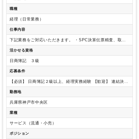
業務手順等のOJT
土日祝休み
EXCELのスキルが活かせる
英語力不要
職種
SAP
経理（日常業務）
仕事内容
下記業務をご対応いただきます。
・SPC決算伝票精査、取り
まとめ
・連結決算作成（3社分）
・関連資料作成
・質問回答
活かせる資格
・分析業務
・その他付随する業務
日商簿記 ３級
応募条件
【必須】
日商簿記２級以上、経理実務経験
【歓迎】
連結決算
経験、SPC関連業務経験
勤務地
兵庫県神戸市中央区
業種
サービス（流通・小売）
ポジション