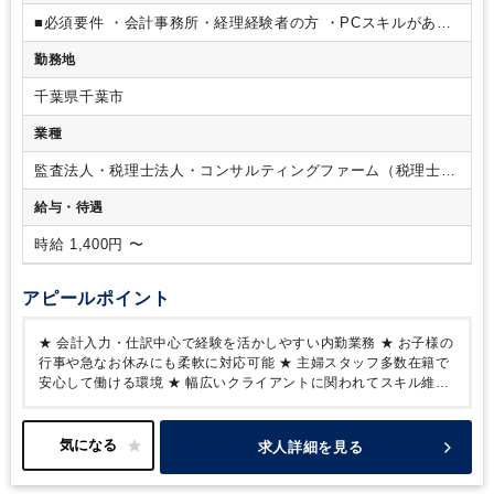
■必須要件
・会計事務所・経理経験者の方
・PCスキルがある
方
勤務地
千葉県千葉市
業種
監査法人・税理士法人・コンサルティングファーム（税理士法
人）
給与・待遇
時給 1,400円 〜
アピールポイント
★ 会計入力・仕訳中心で経験を活かしやすい内勤業務
★ お子様の
行事や急なお休みにも柔軟に対応可能
★ 主婦スタッフ多数在籍で
安心して働ける環境
★ 幅広いクライアントに関われてスキル維持
にも◎
求人詳細を見る