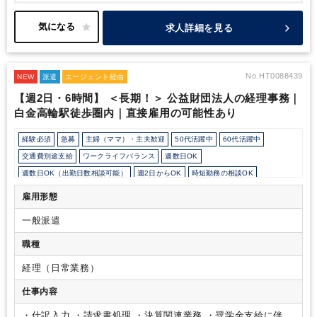
想定しております。
＜働き方＞
勤務日数：週4～5日
就業時間：6
～8時間で相談可能
求人詳細を見る
No.HT0088439
NEW
派遣
エージェント経由
【週2日・6時間】 ＜長期！＞ 公益財団法人の経理事務｜
白金高輪駅徒歩圏内｜直接雇用の可能性あり
経験必須
急募
主婦（ママ）・主夫歓迎
50代活躍中
60代活躍中
交通費別途支給
ワークライフバランス
週数日OK
週数日OK（出勤日数相談可能）
週2日からOK
時短勤務の相談OK
勤務開始時間の相談OK
勤務終了時間の相談OK
朝遅め
10時以降出社OK
雇用形態
定時早め
16時以前退社OK
1日5時間以内でもOK
残業なし
扶養控除内
一般派遣
オフィスカジュアルOK
オフィスが禁煙
少人数の職場（所属部門の人数3人以下）
ルーティンワークがメイン
職種
業務手順等のOJT
土日祝休み
完全週休2日制
英語力不要
経理（日常業務）
仕事内容
・仕訳入力
・請求書処理
・決算関連業務
・奨学金支給に伴う