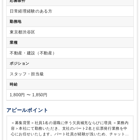
応募条件
行 等
日常経理経験のある方
勤務地
東京都渋谷区
業種
不動産・建設（不動産）
ポジション
スタッフ・担当級
時給
1,800円 〜 1,850円
アピールポイント
＜募集背景＞社員1名の退職に伴う欠員補充ならびに増員
＜業務内
容＞本社にて勤務いただき、支社のパート2名と伝票発行業務を中
心にお任せいたします。パート社員が経験が浅いため、チャットツ
ールやオンライン会議なので連携を取りながら進めていただく事を