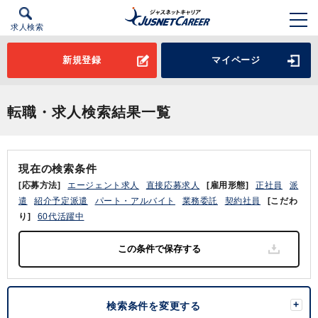
求人検索
新規登録
マイページ
転職・求人検索結果一覧
現在の検索条件
[応募方法]
エージェント求人
直接応募求人
[雇用形態]
正社員
派
遣
紹介予定派遣
パート・アルバイト
業務委託
契約社員
[こだわ
り]
60代活躍中
検索条件を変更する