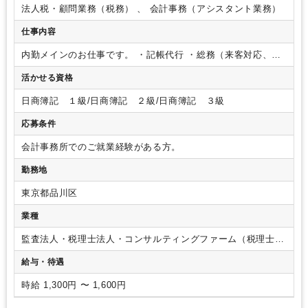
法人税・顧問業務（税務） 、 会計事務（アシスタント業務）
仕事内容
内勤メインのお仕事です。
・記帳代行
・総務（来客対応、お
茶出し、備品管理、宅配便受け取り、請求書発行、ファイル作
活かせる資格
成） 等
その他ご希望に応じて、各種申告書作成業務もお任
せいたします。
日商簿記 １級/日商簿記 ２級/日商簿記 ３級
応募条件
会計事務所でのご就業経験がある方。
勤務地
東京都品川区
業種
監査法人・税理士法人・コンサルティングファーム（税理士法
人）
給与・待遇
時給 1,300円 〜 1,600円