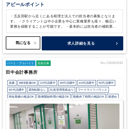
アピールポイント
・五反田駅から近くにある税理士法人での担当者の募集となりま
す。
・クライアントは中小企業を中心に業種業界も様々、幅広い
業務を経験することが可能です。
・基本的には担当者の補助業務
（入力等）をメインにやっていただきますが、能力や本人のやる気
に合わせて申告業務等にチャレンジすることも可能です。
・所内
はアットホームな環境なので、相談しやすい環境がございます。
求人詳細を見る
・就業時間も本人の都合に合わせて随時変更することも可能です
（要相談）。
これまでのご経験を活かしながら、柔軟に働いてい
きたい方にはおすすめです。
No.JS0000392
パート・アルバイト
直接応募
田中会計事務所
急募
WEB面接OK
20代活躍中
30代活躍中
40代活躍中
50代活躍中
60代活躍中
原則転勤なし
社員登用実績あり
ワークライフバランス
時短勤務の相談OK
勤務開始時間の相談OK
勤務終了時間の相談OK
朝遅め
10時以降出社OK
定時早め
16時以前退社OK
フルタイム
時短OK
1日7時間未満勤務OK
9時30分出社OK
駅から徒歩5分以内
駅直結
休憩室あり
社内システム等のOJT
業務手順等のOJT
土日祝休み
完全週休2日制
EXCELのスキルが活かせる
弥生会計
freee