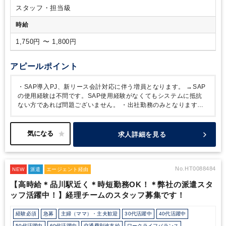
スタッフ・担当級
時給
1,750円 〜 1,800円
アピールポイント
・SAP導入PJ、新リース会計対応に伴う増員となります。
→SAP
の使用経験は不問です。SAP使用経験がなくてもシステムに抵抗
ない方であれば問題ございません。
・出社勤務のみとなります。
・定時は9:00～17:00ですが、時短勤務の相談も可能です（10:00
～16:00、9:30～17:00など）。
・東京のチームでジャスネットの
スタッフ就業中です。
求人詳細を見る
No.HT0088484
NEW
派遣
エージェント経由
【高時給＊品川駅近く＊時短勤務OK！＊弊社の派遣スタ
ッフ活躍中！】経理チームのスタッフ募集です！
経験必須
急募
主婦（ママ）・主夫歓迎
30代活躍中
40代活躍中
50代活躍中
60代活躍中
交通費別途支給
ワークライフバランス