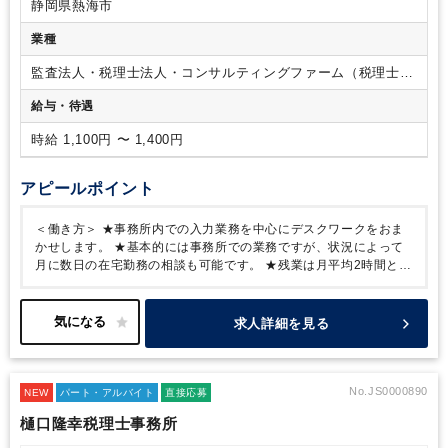
静岡県熱海市
業種
監査法人・税理士法人・コンサルティングファーム（税理士法
人）
給与・待遇
時給 1,100円 〜 1,400円
アピールポイント
＜働き方＞
★事務所内での入力業務を中心にデスクワークをおま
かせします。
★基本的には事務所での業務ですが、状況によって
月に数日の在宅勤務の相談も可能です。
★残業は月平均2時間と少
なく、プライベートとのバランスを取りながらご就業できる環境で
す。
求人詳細を見る
No.JS0000890
NEW
パート・アルバイト
直接応募
樋口隆幸税理士事務所