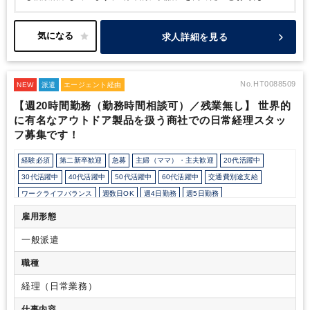
理士または科目合格者の方にお勧めの求人です。
また、国際税務
を学んでいきたいという意欲がある方も大歓迎です！
時給は1,900
円からご経験、ご希望に応じて判断致します。
正社員化をお考え
求人詳細を見る
の方はその旨をお伝え下さい。実績も複数ございます。
No.HT0088509
NEW
派遣
エージェント経由
【週20時間勤務（勤務時間相談可）／残業無し】 世界的
に有名なアウトドア製品を扱う商社での日常経理スタッ
フ募集です！
経験必須
第二新卒歓迎
急募
主婦（ママ）・主夫歓迎
20代活躍中
30代活躍中
40代活躍中
50代活躍中
60代活躍中
交通費別途支給
ワークライフバランス
週数日OK
週4日勤務
週5日勤務
時短勤務の相談OK
勤務開始時間の相談OK
勤務終了時間の相談OK
朝遅め
雇用形態
10時以降出社OK
定時早め
16時以前退社OK
1日5時間以内でもOK
一般派遣
時短OK
1日7時間未満勤務OK
9時30分出社OK
残業なし
扶養控除内
駅から徒歩5分以内
オフィスカジュアルOK
オフィスが禁煙
職種
少人数の職場（所属部門の人数3人以下）
ルーティンワークがメイン
経理（日常業務）
社内システム等のOJT
業務手順等のOJT
業界知識・専門用語等のOJT
仕事内容
土日祝休み
完全週休2日制
PCスキル不要
英語力不要
SAP
その他