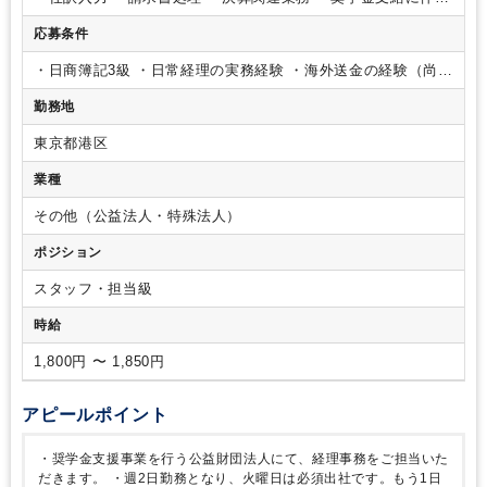
海外送金対応（年2回）
・議事録への押印・署名手続き
・内閣
応募条件
府への事業報告書の作成
・その他付随する業務
・日商簿記3級
・日常経理の実務経験
・海外送金の経験（尚
可）
勤務地
東京都港区
業種
その他（公益法人・特殊法人）
ポジション
スタッフ・担当級
時給
1,800円 〜 1,850円
アピールポイント
・奨学金支援事業を行う公益財団法人にて、経理事務をご担当いた
だきます。
・週2日勤務となり、火曜日は必須出社です。もう1日