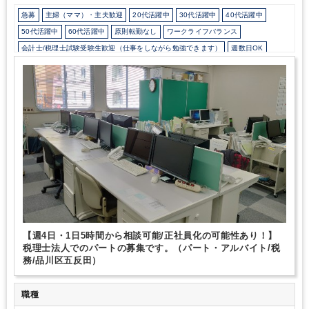
急募
主婦（ママ）・主夫歓迎
20代活躍中
30代活躍中
40代活躍中
50代活躍中
60代活躍中
原則転勤なし
ワークライフバランス
会計士/税理士試験受験生歓迎（仕事をしながら勉強できます）
週数日OK
週4日勤務
週5日勤務
時短勤務の相談OK
勤務開始時間の相談OK
勤務終了時間の相談OK
朝遅め
10時以降出社OK
定時早め
16時以前退社OK
フルタイム
1日7時間未満勤務OK
9時30分出社OK
残業なし
駅から徒歩5分以内
研修・資格取得支援
土日祝休み
弥生会計
ミロク
【週4日・1日5時間から相談可能/正社員化の可能性あり！】
税理士法人でのパートの募集です。（パート・アルバイト/税
務/品川区五反田）
職種