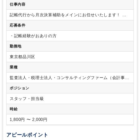
仕事内容
記帳代行から月次決算補助をメインにお任せいたします！
・
仕訳、伝票入力、月次処理等
※ご経験に応じて4～5社をご担
応募条件
当いただく予定です。
■会計ソフト：ICS
・記帳経験がおありの方
勤務地
東京都品川区
業種
監査法人・税理士法人・コンサルティングファーム（会計事務
所）
ポジション
スタッフ・担当級
時給
1,800円 〜 2,000円
アピールポイント