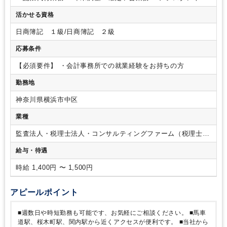
務
活かせる資格
日商簿記 １級/日商簿記 ２級
応募条件
【必須要件】
・会計事務所での就業経験をお持ちの方
勤務地
神奈川県横浜市中区
業種
監査法人・税理士法人・コンサルティングファーム（税理士法
人）
給与・待遇
時給 1,400円 〜 1,500円
アピールポイント
■週数日や時短勤務も可能です、お気軽にご相談ください。
■馬車
道駅、桜木町駅、関内駅から近くアクセスが便利です。
■当社から