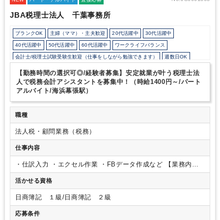
れた仕事については比較的裁量がありますので、自分のスキルを発
JBA税理士法人 千葉事務所
揮できる環境があります。
・社会保険労務士事務所、行政書士事
務所を併設しており、幅広い業務をワンストップで対応可能です。
ブランクOK
主婦（ママ）・主夫歓迎
20代活躍中
30代活躍中
また、弁護士、司法書士、経営コンサルティング会社などと提携
し、プロフェッショナル集団のネットワークを構築しており、あら
40代活躍中
50代活躍中
60代活躍中
ワークライフバランス
ゆる経営課題にも対応することができます。
会計士/税理士試験受験生歓迎（仕事をしながら勉強できます）
週数日OK
週4日勤務
週5日勤務
時短勤務の相談OK
勤務開始時間の相談OK
【勤務時間の選択可◎/経験者募集】安定就業が叶う税理士法
勤務終了時間の相談OK
朝遅め
定時早め
フルタイム
人で税務会計アシスタントを募集中！（時給1400円～/パート
アルバイト/海浜幕張駅）
1日7時間未満勤務OK
残業なし
駅から徒歩5分以内
オフィスカジュアルOK
少人数の職場（所属部門の人数3人以下）
土日祝休み
完全週休2日制
職種
EXCELのスキルが活かせる
弥生会計
freee
法人税・顧問業務（税務）
仕事内容
・仕訳入力
・エクセル作業
・FBデータ作成など
【業務内
容】
雇入れ直後：税務会計業務全般
変更の範囲：業務範囲の
活かせる資格
限定はない
日商簿記 １級/日商簿記 ２級
応募条件