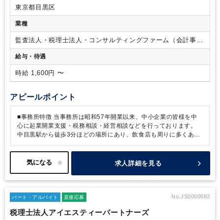
女共同です。
※事務所はビルの 4 階にありますが、階段しか
東京都目黒区
ございませんのでご注意ください。
業種
監査法人・税理士法人・コンサルティングファーム（会計事務
所）
給与・待遇
時給 1,600円 〜
アピールポイント
■事務所特徴
当事務所は昭和57年開業以来、中小企業の皆様を中
心に起業開業支援・税務相談・経営相談などを行っております。
中目黒駅から徒歩3分ほどの場所にあり、飲食店も周りに多くある
立地の良い場所です。
落ち着いた環境の中で是非一緒にお仕事を
しませんか？
求人詳細を見る
No.JS0000583
パート・アルバイト
直接応募
税理士法人アイエスティーパートナーズ