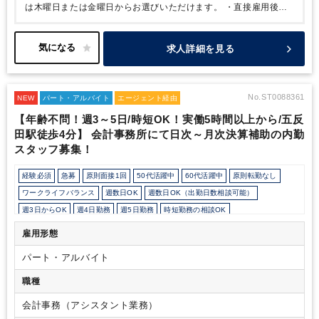
は木曜日または金曜日からお選びいただけます。
・直接雇用後は
契約社員としてご勤務いただく予定です。
・年に1回、日曜日にご
出勤いただく場合があります。
・出社でのお仕事です。
求人詳細を見る
No.ST0088361
NEW
パート・アルバイト
エージェント経由
【年齢不問！週3～5日/時短OK！実働5時間以上から/五反
田駅徒歩4分】 会計事務所にて日次～月次決算補助の内勤
スタッフ募集！
経験必須
急募
原則面接1回
50代活躍中
60代活躍中
原則転勤なし
ワークライフバランス
週数日OK
週数日OK（出勤日数相談可能）
週3日からOK
週4日勤務
週5日勤務
時短勤務の相談OK
勤務開始時間の相談OK
勤務終了時間の相談OK
朝遅め
10時以降出社OK
雇用形態
定時早め
16時以前退社OK
フルタイム
1日5時間以内でもOK
時短OK
パート・アルバイト
1日7時間未満勤務OK
9時30分出社OK
残業なし
駅から徒歩5分以内
オフィスが禁煙
ルーティンワークがメイン
土日祝休み
職種
会計事務（アシスタント業務）