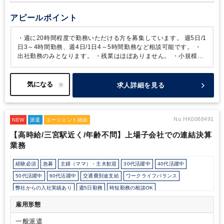
アピールポイント
・週に20時間程度で勤務いただける方を募集しています。
週5日/1
日3～4時間勤務、週4日/1日4～5時間勤務など相談可能です。
・
出社勤務のみとなります。
・残業はほぼありません。
・小規模な
会社ですので、経理作業がメインですがその他庶務業務なども発生
する想定です。
・海外送金などで英語を目にする機会はあります
が、英語に抵抗がなければ問題ございません。
求人詳細を見る
No.HK0088491
NEW
派遣
エージェント経由
【高時給/三宮駅近く/年齢不問】上場子会社での連結決算
業務
経験必須
急募
主婦（ママ）・主夫歓迎
30代活躍中
40代活躍中
50代活躍中
60代活躍中
交通費別途支給
ワークライフバランス
弊社からの入社実績あり
週5日勤務
時短勤務の相談OK
勤務開始時間の相談OK
勤務終了時間の相談OK
朝遅め
10時以降出社OK
雇用形態
定時早め
フルタイム
時短OK
1日7時間未満勤務OK
9時30分出社OK
一般派遣
オフィスカジュアルOK
オフィスが禁煙
経理主担当
社内システム等のOJT