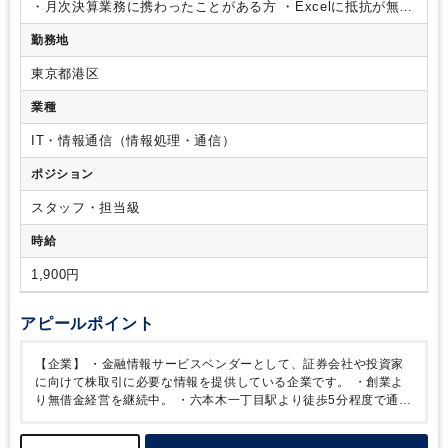
・月次決算業務に携わったことがある方
・Excelに抵抗が無い
方
・他部門とのコミュニケーションを円滑に進められる方
勤務地
東京都港区
業種
IT・情報通信（情報処理・通信）
ポジション
スタッフ・担当級
時給
1,900円
アピールポイント
【企業】
・金融情報サービスベンダーとして、証券会社や投資家
に向けて株取引に必要な情報を提供している企業です。
・創業よ
り無借金経営を継続中。
・六本木一丁目駅より徒歩5分程度で通勤
が可能です。
【その他】
・担当する子会社の規模は、最大で70
名・最小で6名程度のイメージです。ご経験やスキルによってお任