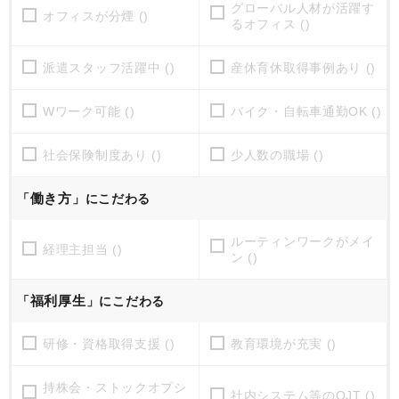
グローバル人材が活躍す
オフィスが分煙 ()
るオフィス ()
派遣スタッフ活躍中 ()
産休育休取得事例あり ()
Wワーク可能 ()
バイク・自転車通勤OK ()
社会保険制度あり ()
少人数の職場 ()
働き方
「
」にこだわる
ルーティンワークがメイ
経理主担当 ()
ン ()
福利厚生
「
」にこだわる
研修・資格取得支援 ()
教育環境が充実 ()
持株会・ストックオプシ
社内システム等のOJT ()