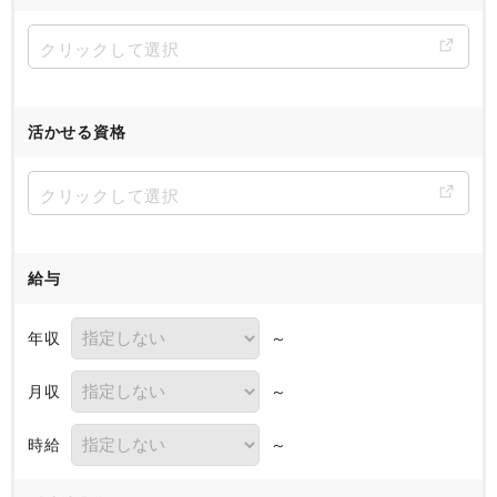
活かせる資格
給与
年収
～
月収
～
時給
～