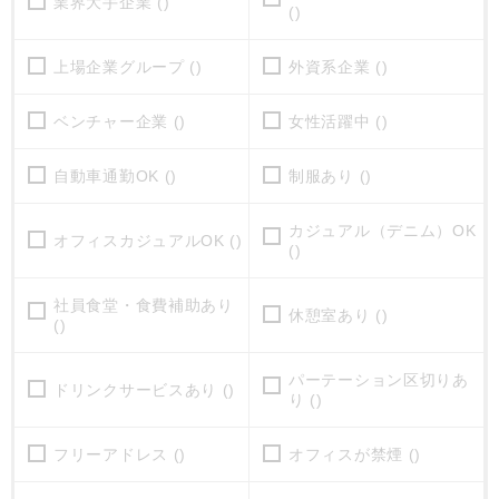
業界大手企業 ()
()
上場企業グループ ()
外資系企業 ()
ベンチャー企業 ()
女性活躍中 ()
自動車通勤OK ()
制服あり ()
カジュアル（デニム）OK
オフィスカジュアルOK ()
()
社員食堂・食費補助あり
休憩室あり ()
()
パーテーション区切りあ
ドリンクサービスあり ()
り ()
フリーアドレス ()
オフィスが禁煙 ()