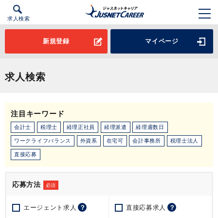
求人検索
新規登録
マイページ
求人検索
注目キーワード
会計士
税理士
経理正社員
経理派遣
経理週数日
ワークライフバランス
外資系
在宅可
会計事務所
税理士法人
直接応募
応募方法
必須
エージェント求人
？
直接応募求人
？