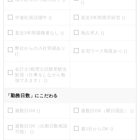
()
中途社員活躍中 ()
直近3年間黒字経営 ()
直近3年間退職者なし ()
独占求人 ()
弊社からの入社実績あり
在宅ワーク制度あり ()
()
会計士/税理士試験受験生
歓迎（仕事をしながら勉
強できます） ()
勤務日数
「
」にこだわる
週数日OK ()
週数日OK（曜日固定） ()
週数日OK（出勤日数相談
週1日からOK ()
可能） ()