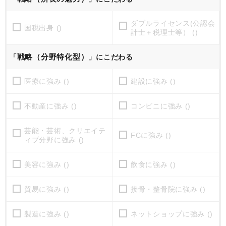
ダブルライセンス(公認会
国税出身 ()
計士＋税理士等） ()
戦略（分野特化型）
「
」にこだわる
医療に強み ()
建設に強み ()
不動産に強み ()
コンビニに強み ()
芸能・芸術、クリエイテ
FCに強み ()
ィブ分野に強み ()
美容に強み ()
飲食に強み ()
貿易に強み ()
接骨・整骨院に強み ()
製造に強み ()
ネットショップに強み ()