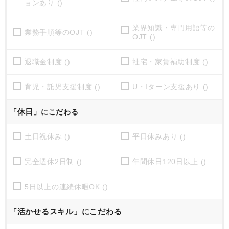
ョンあり ()
業界知識・専門用語等の
業務手順等のOJT ()
OJT ()
退職金制度 ()
社宅・家賃補助制度 ()
育児・託児支援制度 ()
U・Iターン支援あり ()
休日
「
」にこだわる
土日祝休み ()
平日休みあり ()
完全週休2日制 ()
年間休日120日以上 ()
5日以上の連続休暇OK ()
活かせるスキル」にこだわる
「