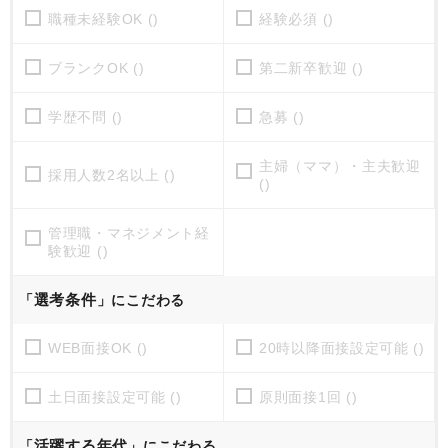
職種未経験OK ()
経験必須 ()
ブランクOK ()
第二新卒歓迎 ()
学歴不問 ()
急募 ()
主婦（ママ）・主夫歓迎
採用人数2名以上 ()
()
管理職・マネジメント経
験歓迎 ()
選考条件
「
」にこだわる
WEB面接OK ()
20時以降面接設定可能 ()
土日面接設定可能 ()
原則面接1回 ()
活躍する年代
「
」にこだわる