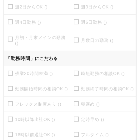
週2日からOK ()
週3日からOK ()
週4日勤務 ()
週5日勤務 ()
月初・月末メインの勤務
月数日の勤務 ()
()
勤務時間
「
」にこだわる
残業20時間未満 ()
時短勤務の相談OK ()
勤務開始時間の相談OK ()
勤務終了時間の相談OK ()
フレックス制度あり ()
朝遅め ()
10時以降出社OK ()
定時早め ()
16時以前退社OK ()
フルタイム ()