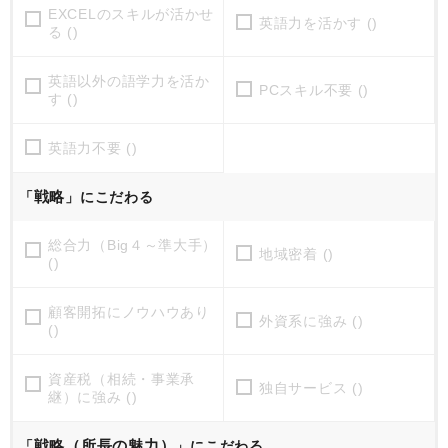
EXCELのスキルが活かせ
英語力を活かす ()
る ()
英語以外の語学力を活か
PCスキル不要 ()
す ()
英語力不要 ()
戦略
「
」にこだわる
総合力（Big４～準大手）
地域密着 ()
()
顧客開拓にノウハウあり
外資系に強み ()
()
資産税（相続・事業承
独自サービス ()
継）に強み ()
戦略（所長の魅力）
「
」にこだわる