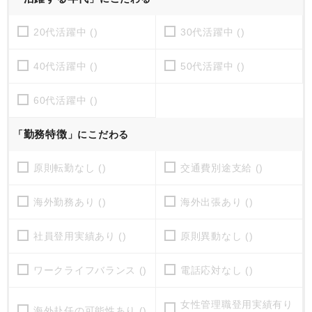
20代活躍中 ()
30代活躍中 ()
40代活躍中 ()
50代活躍中 ()
60代活躍中 ()
勤務特徴
「
」にこだわる
原則転勤なし ()
交通費別途支給 ()
海外勤務あり ()
海外出張あり ()
社員登用実績あり ()
原則異動なし ()
ワークライフバランス ()
電話応対なし ()
女性管理職登用実績有り
海外赴任の可能性あり ()