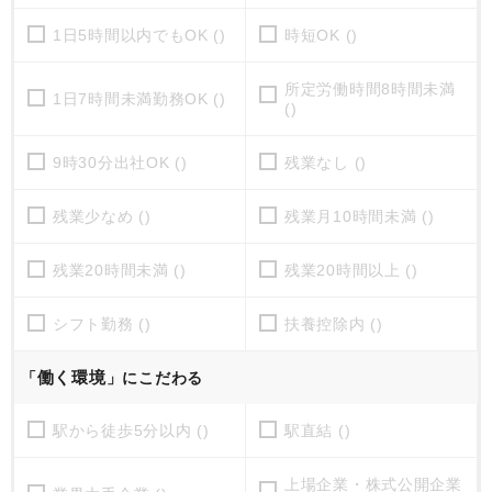
1日5時間以内でもOK ()
時短OK ()
所定労働時間8時間未満
1日7時間未満勤務OK ()
()
9時30分出社OK ()
残業なし ()
残業少なめ ()
残業月10時間未満 ()
残業20時間未満 ()
残業20時間以上 ()
シフト勤務 ()
扶養控除内 ()
働く環境
「
」にこだわる
駅から徒歩5分以内 ()
駅直結 ()
上場企業・株式公開企業