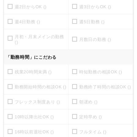
週2日からOK ()
週3日からOK ()
週4日勤務 ()
週5日勤務 ()
月初・月末メインの勤務
月数日の勤務 ()
()
勤務時間
「
」にこだわる
残業20時間未満 ()
時短勤務の相談OK ()
勤務開始時間の相談OK ()
勤務終了時間の相談OK ()
フレックス制度あり ()
朝遅め ()
10時以降出社OK ()
定時早め ()
16時以前退社OK ()
フルタイム ()