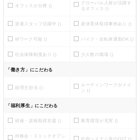
グローバル人材が活躍す
オフィスが分煙 ()
るオフィス ()
派遣スタッフ活躍中 ()
産休育休取得事例あり ()
Wワーク可能 ()
バイク・自転車通勤OK ()
社会保険制度あり ()
少人数の職場 ()
働き方
「
」にこだわる
ルーティンワークがメイ
経理主担当 ()
ン ()
福利厚生
「
」にこだわる
研修・資格取得支援 ()
教育環境が充実 ()
持株会・ストックオプシ
社内システム等のOJT ()