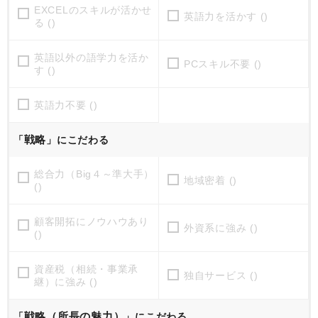
EXCELのスキルが活かせ
英語力を活かす ()
る ()
英語以外の語学力を活か
PCスキル不要 ()
す ()
英語力不要 ()
戦略
「
」にこだわる
総合力（Big４～準大手）
地域密着 ()
()
顧客開拓にノウハウあり
外資系に強み ()
()
資産税（相続・事業承
独自サービス ()
継）に強み ()
戦略（所長の魅力）
「
」にこだわる