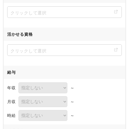
活かせる資格
給与
年収
～
月収
～
時給
～