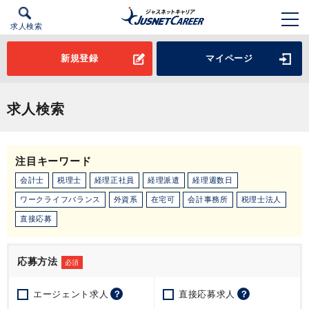
求人検索
新規登録
マイページ
求人検索
注目キーワード
会計士
税理士
経理正社員
経理派遣
経理週数日
ワークライフバランス
外資系
在宅可
会計事務所
税理士法人
直接応募
応募方法
必須
エージェント求人
？
直接応募求人
？