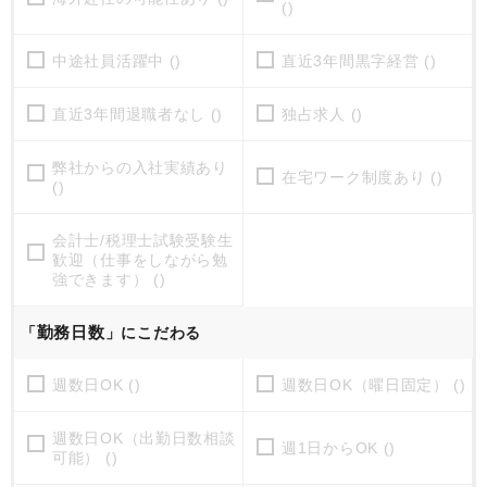
()
中途社員活躍中 ()
直近3年間黒字経営 ()
直近3年間退職者なし ()
独占求人 ()
弊社からの入社実績あり
在宅ワーク制度あり ()
()
会計士/税理士試験受験生
歓迎（仕事をしながら勉
強できます） ()
勤務日数
「
」にこだわる
週数日OK ()
週数日OK（曜日固定） ()
週数日OK（出勤日数相談
週1日からOK ()
可能） ()