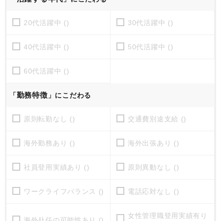
20代活躍中 ()
30代活躍中 ()
40代活躍中 ()
50代活躍中 ()
60代活躍中 ()
勤務特徴
「
」にこだわる
原則転勤なし ()
交通費別途支給 ()
海外勤務あり ()
海外出張あり ()
社員登用実績あり ()
原則異動なし ()
ワークライフバランス ()
電話応対なし ()
女性管理職登用実績有り
海外赴任の可能性あり ()