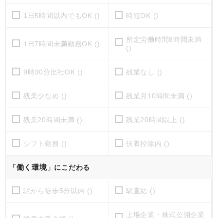
1日5時間以内でもOK ()
時短OK ()
所定労働時間8時間未満
1日7時間未満勤務OK ()
()
9時30分出社OK ()
残業なし ()
残業少なめ ()
残業月10時間未満 ()
残業20時間未満 ()
残業20時間以上 ()
シフト勤務 ()
扶養控除内 ()
働く環境
「
」にこだわる
駅から徒歩5分以内 ()
駅直結 ()
上場企業・株式公開企業