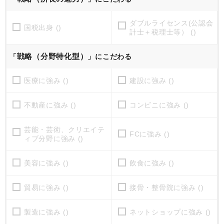
ダブルライセンス(公認会
国税出身 ()
計士＋税理士等） ()
戦略（分野特化型）
「
」にこだわる
医療に強み ()
建設に強み ()
不動産に強み ()
コンビニに強み ()
芸能・芸術、クリエイテ
FCに強み ()
ィブ分野に強み ()
美容に強み ()
飲食に強み ()
貿易に強み ()
接骨・整骨院に強み ()
製造に強み ()
ネットショップに強み ()