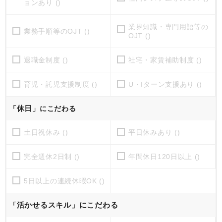
ョンあり ()
業界知識・専門用語等の
業務手順等のOJT ()
OJT ()
退職金制度 ()
社宅・家賃補助制度 ()
育児・託児支援制度 ()
U・Iターン支援あり ()
休日
「
」にこだわる
土日祝休み ()
平日休みあり ()
完全週休2日制 ()
年間休日120日以上 ()
5日以上の連続休暇OK ()
活かせるスキル」にこだわる
「