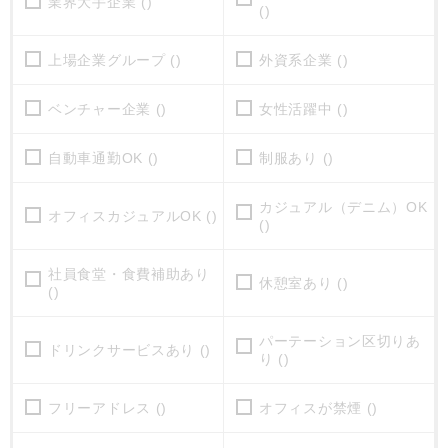
業界大手企業 ()
()
上場企業グループ ()
外資系企業 ()
ベンチャー企業 ()
女性活躍中 ()
自動車通勤OK ()
制服あり ()
カジュアル（デニム）OK
オフィスカジュアルOK ()
()
社員食堂・食費補助あり
休憩室あり ()
()
パーテーション区切りあ
ドリンクサービスあり ()
り ()
フリーアドレス ()
オフィスが禁煙 ()