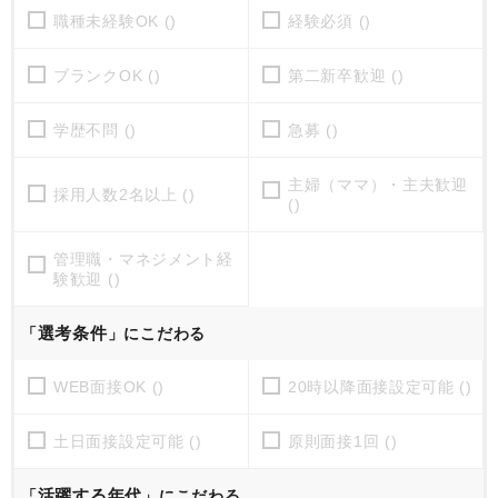
職種未経験OK ()
経験必須 ()
ブランクOK ()
第二新卒歓迎 ()
学歴不問 ()
急募 ()
主婦（ママ）・主夫歓迎
採用人数2名以上 ()
()
管理職・マネジメント経
験歓迎 ()
選考条件
「
」にこだわる
WEB面接OK ()
20時以降面接設定可能 ()
土日面接設定可能 ()
原則面接1回 ()
活躍する年代
「
」にこだわる