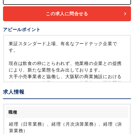
この求人に問合せる
アピールポイント
東証スタンダード上場、有名なフードテック企業で
す。
現在は飲食の枠にとらわれず、他業種の企業との提携
により、新たな業態を生み出しております。
大手小売事業者と協働し、大阪駅の商業施設における
グローサラント事業や、システム事業者との機能開発
等、プロデューズ案件も多数手がけております。
求人情報
業務改善も積極的に行える風土で、幅広く携わってい
ただけます。
職種
上場企業での経験は不問ですので、スピード感のある
上場企業で幅広くチャレンジできるおすすめの案件で
経理（日常業務）、経理（月次決算業務）、経理（決
す。
算業務）