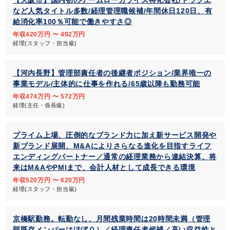
【大阪市】国内初のゲームローカライズ特化会社/ドラクエ
など人気タイトル多数/経理管理職候補/年間休日120日、有
給消化率100％可能で働きやすさ◎
年収420万円 〜 492万円
経理(スタッフ・担当級)
【河内長野】管理部責任者の後継者ポジション/業界唯一の
事業モデル/主体的に仕事を作れる/65歳以降も勤務可能
年収474万円 〜 572万円
経理(主任・係長級)
プライム上場、圧倒的なブランド力に加え新サービス開発や
新ブランド展開、M&Aによりさらなる進化を目指すライフ
エンディングパートナー／通常の経理業務から連結決算、将
来はM&AやPMIまで、会計人材として成長できる環境
年収520万円 〜 620万円
経理(スタッフ・担当級)
京橋駅勤務。転勤なし、月間残業時間は20時間未満（管理
部既存メンバーはほぼ０）／経理責任者候補／高い収益性と