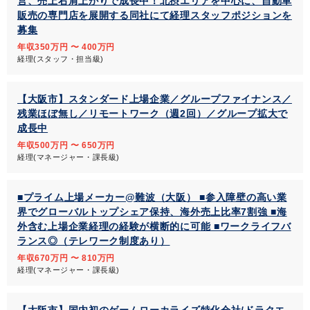
営、売上右肩上がりで成長中！北摂エリアを中心に、自動車
販売の専門店を展開する同社にて経理スタッフポジションを
募集
年収350万円 〜 400万円
経理(スタッフ・担当級)
【大阪市】スタンダード上場企業／グループファイナンス／
残業ほぼ無し／リモートワーク（週2回）／グループ拡大で
成長中
年収500万円 〜 650万円
経理(マネージャー・課長級)
■プライム上場メーカー@難波（大阪） ■参入障壁の高い業
界でグローバルトップシェア保持、海外売上比率7割強 ■海
外含む上場企業経理の経験が横断的に可能 ■ワークライフバ
ランス◎（テレワーク制度あり）
年収670万円 〜 810万円
経理(マネージャー・課長級)