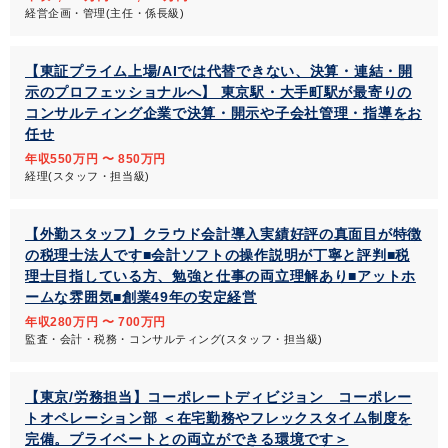
経営企画・管理(主任・係長級)
【東証プライム上場/AIでは代替できない、決算・連結・開
示のプロフェッショナルへ】 東京駅・大手町駅が最寄りの
コンサルティング企業で決算・開示や子会社管理・指導をお
任せ
年収550万円 〜 850万円
経理(スタッフ・担当級)
【外勤スタッフ】クラウド会計導入実績好評の真面目が特徴
の税理士法人です■会計ソフトの操作説明が丁寧と評判■税
理士目指している方、勉強と仕事の両立理解あり■アットホ
ームな雰囲気■創業49年の安定経営
年収280万円 〜 700万円
監査・会計・税務・コンサルティング(スタッフ・担当級)
【東京/労務担当】コーポレートディビジョン コーポレー
トオペレーション部 ＜在宅勤務やフレックスタイム制度を
完備。プライベートとの両立ができる環境です＞