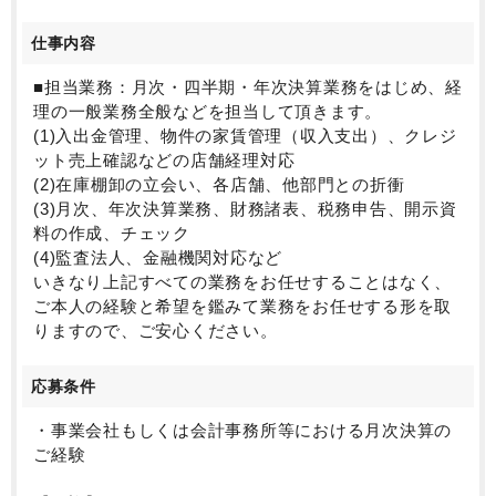
仕事内容
■担当業務：月次・四半期・年次決算業務をはじめ、経
理の一般業務全般などを担当して頂きます。
(1)入出金管理、物件の家賃管理（収入支出）、クレジ
ット売上確認などの店舗経理対応
(2)在庫棚卸の立会い、各店舗、他部門との折衝
(3)月次、年次決算業務、財務諸表、税務申告、開示資
料の作成、チェック
(4)監査法人、金融機関対応など
いきなり上記すべての業務をお任せすることはなく、
ご本人の経験と希望を鑑みて業務をお任せする形を取
りますので、ご安心ください。
応募条件
・事業会社もしくは会計事務所等における月次決算の
ご経験