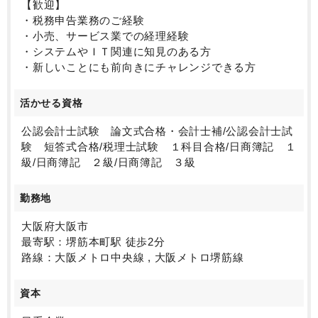
【歓迎】
・税務申告業務のご経験
・小売、サービス業での経理経験
・システムやＩＴ関連に知見のある方
・新しいことにも前向きにチャレンジできる方
活かせる資格
公認会計士試験 論文式合格・会計士補/公認会計士試
験 短答式合格/税理士試験 １科目合格/日商簿記 １
級/日商簿記 ２級/日商簿記 ３級
勤務地
大阪府大阪市
最寄駅：堺筋本町駅 徒歩2分
路線：大阪メトロ中央線 , 大阪メトロ堺筋線
資本