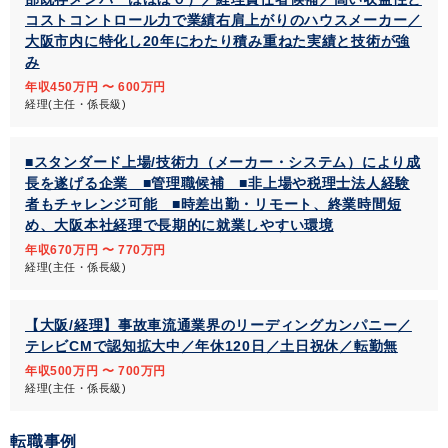
コストコントロール力で業績右肩上がりのハウスメーカー／
大阪市内に特化し20年にわたり積み重ねた実績と技術が強
み
年収450万円 〜 600万円
経理(主任・係長級)
■スタンダード上場/技術力（メーカー・システム）により成
長を遂げる企業 ■管理職候補 ■非上場や税理士法人経験
者もチャレンジ可能 ■時差出勤・リモート、終業時間短
め、大阪本社経理で長期的に就業しやすい環境
年収670万円 〜 770万円
経理(主任・係長級)
【大阪/経理】事故車流通業界のリーディングカンパニー／
テレビCMで認知拡大中／年休120日／土日祝休／転勤無
年収500万円 〜 700万円
経理(主任・係長級)
転職事例