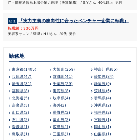
IT・情報通信系上場企業 / 経理（決算業務） / S.Yさん 40代以上 男性
『実力主義の志向性に合ったベンチャー企業に転職』
経理
転職後：330万円
美容系サロン / 経理 / H.Uさん 20代 男性
勤務地
東京都(1405)
大阪府(259)
神奈川県(85)
兵庫県(47)
京都府(41)
愛知県(34)
埼玉県(31)
千葉県(29)
静岡県(9)
福岡県(8)
滋賀県(8)
茨城県(6)
北海道(5)
岐阜県(4)
群馬県(4)
奈良県(3)
海外(2)
沖縄県(2)
山口県(2)
長野県(2)
福井県(2)
石川県(2)
富山県(2)
宮崎県(1)
愛媛県(1)
広島県(1)
岡山県(1)
鳥取県(1)
三重県(1)
山梨県(1)