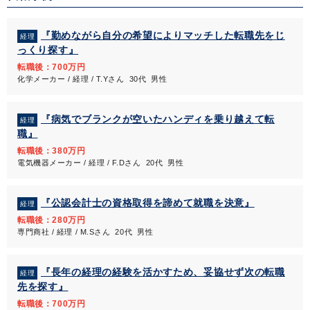
『勤めながら自分の希望によりマッチした転職先をじ
経理
っくり探す』
転職後：700万円
化学メーカー / 経理 / T.Yさん 30代 男性
『病気でブランクが空いたハンディを乗り越えて転
経理
職』
転職後：380万円
電気機器メーカー / 経理 / F.Dさん 20代 男性
『公認会計士の資格取得を諦めて就職を決意』
経理
転職後：280万円
専門商社 / 経理 / M.Sさん 20代 男性
『長年の経理の経験を活かすため、妥協せず次の転職
経理
先を探す』
転職後：700万円