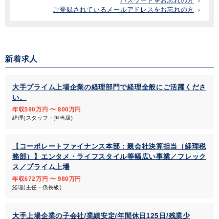
パスワードをお忘れの方
ご登録されているメールアドレスをお忘れの方
新着求人
大手プライム上場企業の経理部門で経理全般にご活躍くださ
い。
年収590万円 〜 800万円
経理(スタッフ・担当級)
【コーポレートファイナンス本部：親会社決算担当（経理税
務部）】エンタメ・ライフスタイル等幅広い事業／フレック
ス／プライム上場
年収672万円 〜 980万円
経理(主任・係長級)
大手上場企業の子会社/業績安定/年間休日125日/残業少