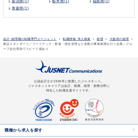
新潟県(1)
栃木県(1)
福島県(1)
青森県(1)
会計･経理職の転職専門エージェント
転職情報･求人検索
経理
大阪府の経理
東証スタンダード／フードテック・飲食・衛生管理など多数の事業展開を行う企業／グル
ープ会社増加でスピード感あり
公認会計士が1996年に創業したジャスネット。
ジャスネットキャリアは会計、税務、経理・財務分野に
特化した転職支援サイトです。
職種から求人を探す