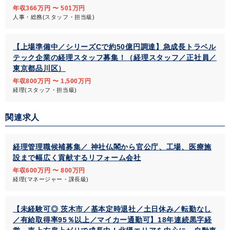
年収366万円 〜 501万円
人事・総務(スタッフ・担当級)
【上場準備中／シリーズCで約50億円調達】急成長トラベル
テック企業の経理スタッフ募集！（経理スタッフ／正社員／
東京都品川区）
年収800万円 〜 1,500万円
経理(スタッフ・担当級)
関連求人
経理管理職候補募集／ 神社仏閣から官公庁、工場、医療施
設まで幅広く貢献するリフォーム会社
年収600万円 〜 800万円
経理(マネージャー・課長級)
【未経験可◎ 茨木市／基本定時退社／土日休み／転勤なし
／有給取得率95％以上／マイカー通勤可】18年連続黒字経