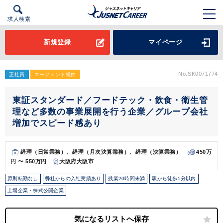
求人検索
新規登録
マイページ
No.SK0071774
正社員
エージェント経由
東証スタンダード／フードテック・飲食・衛生管
理など多数の事業展開を行う企業／グループ会社
増加でスピード感あり
経理（日常業務）、経理（月次決算業務）、経理（決算業務）
450万
円 〜 550万円
大阪府大阪市
原則転勤なし
弊社からの入社実績あり
残業20時間未満
駅から徒歩5分以内
上場企業・株式公開企業