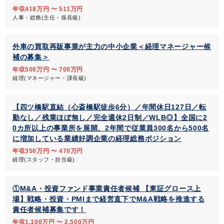
年収418万円 〜 511万円
人事・総務(主任・係長級)
外車の買取再販事業が主力の中小企業＜経理マネージャー候
補の募集＞
年収500万円 〜 700万円
経理(マネージャー・課長級)
【四ツ橋駅直結（心斎橋駅徒歩6分）／年間休日127日／転
勤なし／残業ほぼ無し／完全週休2日制／WLB◎】全国に2
0カ所以上の事業所を展開、2年間で従業員300名から500名
に増加している業績好調企業の経理総務ポジション
年収350万円 〜 470万円
経理(スタッフ・担当級)
①M&A・投資ファンド事業責任者候補 【東証グロース上
場】戦略・投資・PMIまで経営直下でM&A戦略を推進する
責任者候補募集です！
年収1,100万円 〜 2,500万円