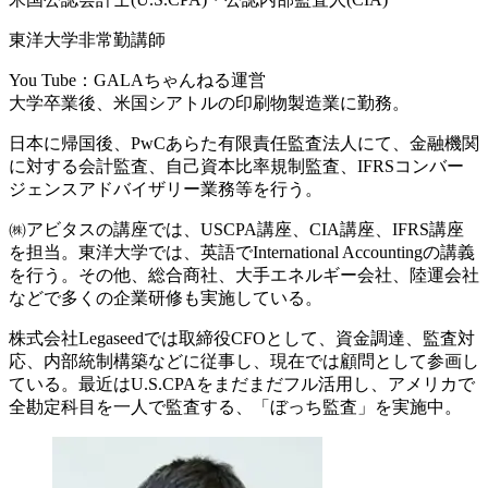
東洋大学非常勤講師​
You Tube：GALAちゃんねる運営
大学卒業後、米国シアトルの印刷物製造業に勤務。​
日本に帰国後、PwCあらた有限責任監査法人にて、金融機関
に対する会計監査、自己資本比率規制監査、IFRSコンバー
ジェンスアドバイザリー業務等を行う。​
​㈱アビタスの講座では、USCPA講座、CIA講座、IFRS講座
を担当。東洋大学では、英語でInternational Accountingの講義
を行う。その他、総合商社、大手エネルギー会社、陸運会社
などで多くの企業研修も実施している。​
株式会社Legaseedでは取締役CFOとして、資金調達、監査対
応、内部統制構築などに従事し、現在では顧問として参画し
ている。​最近はU.S.CPAをまだまだフル活用し、アメリカで
全勘定科目を一人で監査する、「ぼっち監査」を実施中。