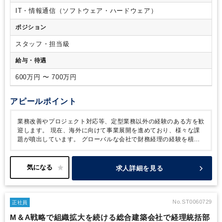
IT・情報通信（ソフトウェア・ハードウェア）
ポジション
スタッフ・担当級
給与・待遇
600万円 〜 700万円
アピールポイント
業務改善やプロジェクト対応等、定型業務以外の経験のある方を歓
迎します。
現在、海外に向けて事業展開を進めており、様々な課
題が噴出しています。
グローバルな会社で財務経理の経験を積ん
だ方で、プロジェクトを主導したい方に来て欲しいと思います。
求人詳細を見る
No.ST0060729
正社員
M＆A戦略で組織拡大を続ける総合建築会社で経理統括部