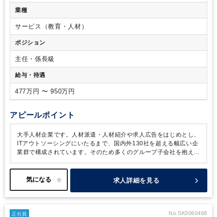
アジアを中心とした12ヶ国です。シンガポール、オーストラリ
力
・公認会計士資格(USCAP)を有している方
業種
アを中心に、インド・中国・韓国・タイ・マレーシア・インド
ネシア・台湾・ニュージーランド等、APACを中心とした多数
サービス（教育・人材）
の国の方々や会計と関わりがあります。
ポジション
主任・係長級
給与・待遇
477万円 〜 950万円
アピールポイント
大手人材企業です。人材派遣・人材紹介や求人広告をはじめとし、
ITアウトソーシングにいたるまで、国内外130社を超える幅広い企
業群で構成されています。そのため多くのグループ子会社を抱えて
いるが故に、様々な会計・税務論点に携わることができます。ま
た、プロジェクトは会社・組織横断的な仕事が多く、業務や仕事の
幅、マネジメント等のスキルも拡げていくことが可能です。また、
求人詳細を見る
リモートワークも積極的に推進されており、働き方においても柔軟
に対応いただけます。
現在連結決算担当の採用を図っています。
連結経理部は他事業部と連携するPJT推進や、海外側と連携して実
施する機会が多く、PJT推進や海外巻き込みの経験値を積むことが
No.SK0060468
正社員