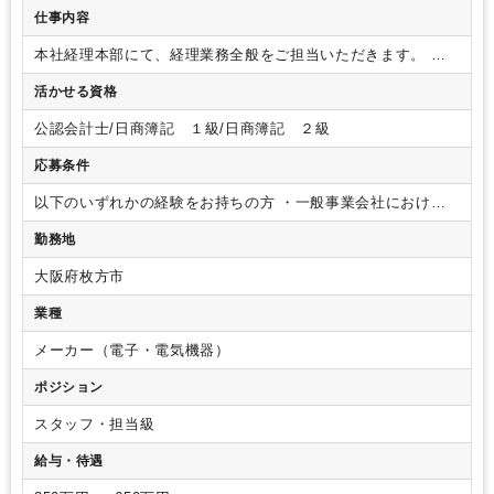
成）
仕事内容
本社経理本部にて、経理業務全般をご担当いただきます。
・
売掛・買掛管理
・単体・連結決算業務
・海外子会社管理
・税
活かせる資格
務申告
・開示資料の作成
・固定資産管理など
経験スキルに応
じ、お任せする業務は考慮いたします。
公認会計士/日商簿記 １級/日商簿記 ２級
応募条件
以下のいずれかの経験をお持ちの方
・一般事業会社における
３年程度の経理実務経験
・会計事務所もしくは税理士事務所
勤務地
にて税理士補助の経験３年程度
（歓迎要件）
・上場企業もし
くはそれに準ずる企業にて経理経験をお持ちの方
・製造業
大阪府枚方市
（グローバル尚歓迎）における経理経験者
・ビジネスレベル
の語学力をお持ちの方
・真面目に真摯に仕事に取り組む姿勢
業種
をお持ちの方
・周囲とのコミュニケーションを大切にできる
方
メーカー（電子・電気機器）
ポジション
スタッフ・担当級
給与・待遇