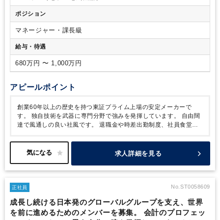
ポジション
マネージャー・課長級
給与・待遇
680万円 〜 1,000万円
アピールポイント
創業60年以上の歴史を持つ東証プライム上場の安定メーカーで
す。
独自技術を武器に専門分野で強みを発揮しています。
自由闊
達で風通しの良い社風です。
退職金や時差出勤制度、社員食堂や
昼食補助など、福利厚生も充実しています。
福利厚生が充実した
環境で、実力を発揮しながら長く安定して働きたい方におすすめで
す！
求人詳細を見る
No.ST0058609
正社員
成長し続ける日本発のグローバルグループを支え、世界
を前に進めるためのメンバーを募集。 会計のプロフェッ