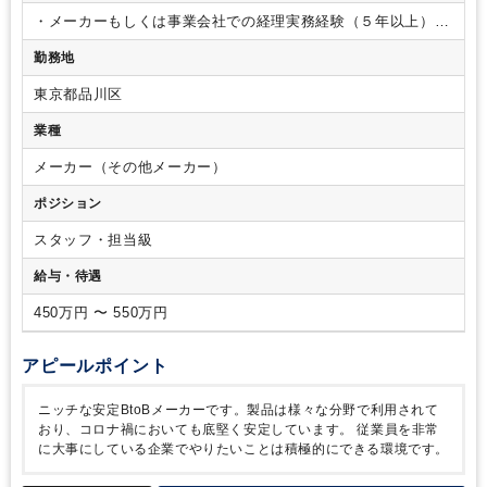
・メーカーもしくは事業会社での経理実務経験（５年以上）
・売掛金/買掛金/固定資産/原価計算/資金管理 の項目のう
勤務地
ち、
２項目程度、担当者として日次から年次決算まで業務経
験がある方。
東京都品川区
業種
メーカー（その他メーカー）
ポジション
スタッフ・担当級
給与・待遇
450万円 〜 550万円
アピールポイント
ニッチな安定BtoBメーカーです。製品は様々な分野で利用されて
おり、コロナ禍においても底堅く安定しています。
従業員を非常
に大事にしている企業でやりたいことは積極的にできる環境です。