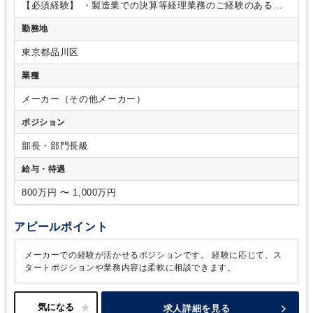
示業務取りまとめ
・資金調達等の財務業務、銀行折衝
・債権
【必須経験】
・製造業での決算等経理業務のご経験のある方
管理等一般的な経理業務
・管理会計業務（事業計画策定、予
・マネージメント経験のある方（課長以上で5、6人以上のマネ
勤務地
実管理、経営分析等）
・部下の指導、育成
・役員会資料等の
ージメントを3年以上）
・英語の読み書きがビジネスレベルの
作成
方
東京都品川区
業種
メーカー（その他メーカー）
ポジション
部長・部門長級
給与・待遇
800万円 〜 1,000万円
アピールポイント
メーカーでの経験が活かせるポジションです。
経験に応じて、ス
タートポジションや業務内容は柔軟に相談できます。
求人詳細を見る