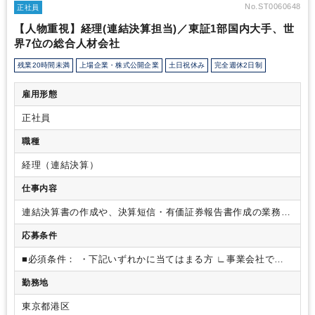
代の方が就いているのですが、経理には部長不在で下に40代の課
No.ST0060648
正社員
長スタッフ級の方3名在籍している状況です。
お任せしたい業務は
【人物重視】経理(連結決算担当)／東証1部国内大手、世
連結・開示といった上場企業経理をはじめ、グループ企業の経理の
界7位の総合人材会社
サポート・指導等を行っていただきたいと思っています。
残業20時間未満
上場企業・株式公開企業
土日祝休み
完全週休2日制
雇用形態
正社員
職種
経理（連結決算）
仕事内容
連結決算書の作成や、決算短信・有価証券報告書作成の業務、
その他海外含めた子会社間の連携プロジェクトを担当頂きま
応募条件
す。入社後は連結システムを利用した連結決算や開示や海外個
社との連携窓口対応お任せします。また、IFRSの推進に向
■必須条件：
・下記いずれかに当てはまる方
∟事業会社で連
け、各種PJTへにも参加いただきます。海外との連携において
結決算のご経験をお持ちの方
∟監査法人やコンサルティング
は、連結パッケージ入力支援や会計指導、各種ガイダンス等、
勤務地
ファームで連結会計に関するご経験をお持ちの方
■歓迎条件：
ハンズオンで取り組んでいます。海外との関わりは定例電話会
・IFRSでの決算にご経験がある方
・経理財務領域でプロジェ
議などでコミュニケーションを深めています。海外連結対象は
東京都港区
クトマネジメントのご経験がある方
・ビジネスレベルの英語