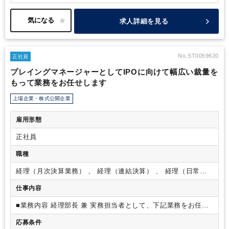
爆剤とした沿線強化や、海外進出など、新たな取り組みを始めるべ
く、管理部門強化に動き出しました。
業務内容は個人の適性と、
グループの計画推進に向けた業務を見た上で柔軟に決定するそう
求人詳細を見る
で、経理未経験からでも挑戦できます。将来的に経営に関わりたい
方、数値感覚を活かして幅広い分野で活躍したい方などにお勧めの
求人です。
No.ST0059620
正社員
プレイングマネージャーとしてIPOに向けて幅広い裁量を
もって業務をお任せします
上場企業・株式公開企業
雇用形態
正社員
職種
経理（月次決算業務） 、 経理（連結決算） 、 経理（日常業
務）
仕事内容
■業務内容
経理部長 兼 実務担当者として、下記業務をお任せ
します。
‐日常経理業務：現金出納帳、月末払請求書等の仕訳
応募条件
入力、小口現金管理、試算表作成
‐決算業務：月次・年次、お