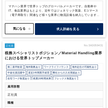
マテハン業界で世界トップのグローバルメーカーです。自動車や
IT、食品業界はもとより、近年ではジェネリック医薬、Eコマース
（電子商取引）関連など様々な業界に物流設備を納入しています。
現在世界26の地域に生産・販売拠点を設けており、海外売上高比
率は65%以上、さらにグローバル化を推進しており、世界シェア
を拡大中。
本ポジションの方には、2025年に予定されている
求人詳細を見る
IFRS導入に向け、主担当として社内メンバー及び外部コンサルを
コントロールいただき、プロジェクト成功にご尽力いただきたいそ
うです。
また、将来的には管理職として国内外でマネジメントス
キルも存分に発揮いただきたいとのこと。グローバルに活躍したい
No.SK0059431
正社員
方には、ワールドワイドにチャンスの広がるポジションです。
税務スペシャリストポジション／Material Handling業界
における世界トップメーカー
第二新卒歓迎
海外勤務あり
ワークライフバランス
海外赴任の可能性あり
中途社員活躍中
直近3年間黒字経営
弊社からの入社実績あり
在宅ワーク制度あり
残業20時間未満
フレックス制度あり
所定労働時間8時間未満
上場企業・株式公開企業
女性活躍中
雇用形態
育児・託児支援制度
年間休日120日以上
正社員
職種