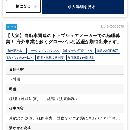
求人詳細を見る
No.SK0051679
正社員
【大須】自動車関連のトップシェアメーカーでの経理募
集！ 海外事業も多くグローバルな活躍が期待出来ます。
海外勤務あり
ワークライフバランス
海外赴任の可能性あり
残業20時間未満
駅から徒歩5分以内
育児・託児支援制度
年間休日120日以上
雇用形態
正社員
職種
経理（連結決算） 、 経理（決算業務）
仕事内容
連結含む決算、税務申告、財務などご経験に合わせた担当領域
をお任せし、ジョブローテーションによりあらゆる経理業務を
活かせる資格
経験していただきます。
組織や業務フローを変革している最