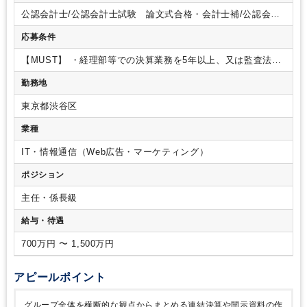
人対応等
・子会社決算及び事業経理対応（月次／四半期・年
公認会計士/公認会計士試験 論文式合格・会計士補/公認会計
度決算）
・各事業部門／子会社の新規サービス・新規スキー
士試験 短答式合格/USCPA/日商簿記 １級
ム導入時のサポート
（会計・税務上の論点整理、計上プロセ
応募条件
スの立ち上げ、システム対応）
・管理会計サポート等
●その
他業務
・M＆A、新規事業立上げ時の経理・税務面からの事業
【MUST】
・経理部等での決算業務を5年以上、又は監査法人
部門サポート
・全社プロジェクト対応
・部内の業務効率化推
での勤務経験5年以上
・5人以上のマネジメント経験
・簿記1
勤務地
進（BPR）
級、公認会計士等の資格
・PCスキル：Excel関数（vlook、
pivot, if等）
東京都渋谷区
業種
IT・情報通信（Web広告・マーケティング）
ポジション
主任・係長級
給与・待遇
700万円 〜 1,500万円
アピールポイント
グループ全体を横断的な観点からまとめる連結決算や開示資料の作