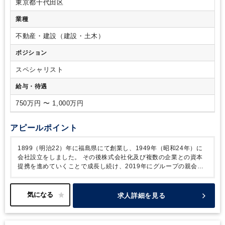
東京都千代田区
業種
不動産・建設（建設・土木）
ポジション
スペシャリスト
給与・待遇
750万円 〜 1,000万円
アピールポイント
1899（明治22）年に福島県にて創業し、1949年（昭和24年）に
会社設立をしました。
その後株式会社化及び複数の企業との資本
提携を進めていくことで成長し続け、2019年にグループの親会社
としてホールディングス化し、現在では資本提携したグループ会社
を含め全国に10社、22拠点を持っています。
今回はIPOに向けて
グループ会社の内部統制を強化している中、経理統括部長のポジシ
求人詳細を見る
ョンが不在のため、採用をかけることとなりました。
組織として
は、取締役財務部長（公認会計士）がいらっしゃり、その下に財務
と経理が分かれています。財務担当部長は大手企業を歴任した60