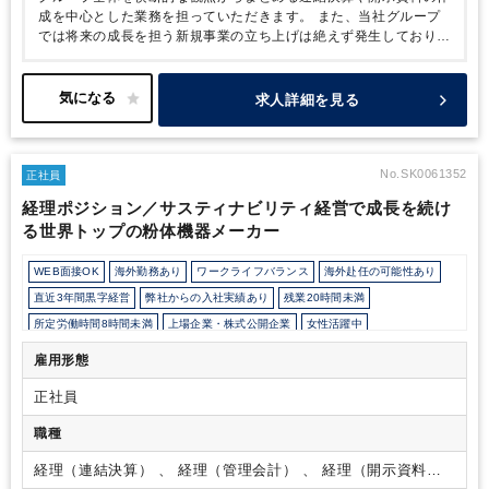
成を中心とした業務を担っていただきます。
また、当社グループ
では将来の成長を担う新規事業の立ち上げは絶えず発生しており、
子会社や新規事業の経理担当として、業務立ち上げ時や事業の運営
を、法務部門やシステム部門などと連携し、事業部のスピード感を
共有しながらサポートして頂きます。
キャリアパスとしては、経
求人詳細を見る
理部のマネージャーや、管理会計担当、ご本人が希望すれば事業部
への転身も含め多岐に渡ります。
また、新規サービスプロジェク
トのアサインやBPR担当など部内ジョブローテーションも行って
います。
社内には公認会計士、税理士、USCPA等の有資格者もお
No.SK0061352
正社員
り、プロフェッショナルファーム出身者も複数いますので、ご自身
経理ポジション／サスティナビリティ経営で成長を続け
のビジネススキルだけでなく専門性も深めることもできる環境で
る世界トップの粉体機器メーカー
す。
WEB面接OK
海外勤務あり
ワークライフバランス
海外赴任の可能性あり
直近3年間黒字経営
弊社からの入社実績あり
残業20時間未満
所定労働時間8時間未満
上場企業・株式公開企業
女性活躍中
育児・託児支援制度
年間休日120日以上
雇用形態
正社員
職種
経理（連結決算） 、 経理（管理会計） 、 経理（開示資料作