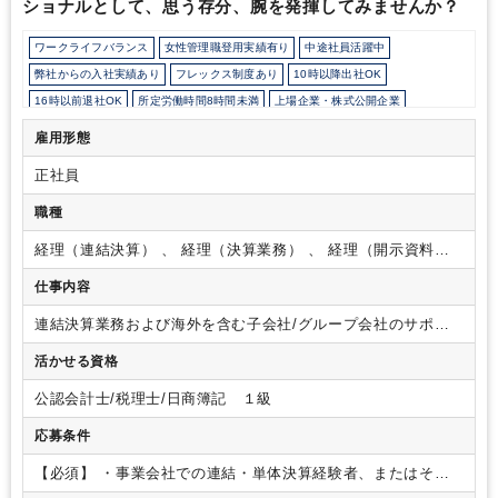
ショナルとして、思う存分、腕を発揮してみませんか？
ワークライフバランス
女性管理職登用実績有り
中途社員活躍中
弊社からの入社実績あり
フレックス制度あり
10時以降出社OK
16時以前退社OK
所定労働時間8時間未満
上場企業・株式公開企業
女性活躍中
研修・資格取得支援
年間休日120日以上
英語力を活かす
雇用形態
正社員
職種
経理（連結決算） 、 経理（決算業務） 、 経理（開示資料作
成）
仕事内容
連結決算業務および海外を含む子会社/グループ会社のサポー
ト・調整など。
ただ単に上がってきた報告をまとめるだけで
活かせる資格
なく、経営の意思決定を経理面からサポートする役割を組織と
して担っています。
M&Aや新規事業への投資などを積極的に
公認会計士/税理士/日商簿記 １級
行っている為、新しく刺激のある経験ができます。
また、世
界に展開するグループ会社の連結決算をまとめ上げる、ダイナ
応募条件
ミックな仕事のやりがいがあります。
常に新しい仕事が連続
し、幅広い知識・経験が身に付くとともに、今後も北米、欧
【必須】
・事業会社での連結・単体決算経験者、またはその
州、インド、中国など海外市場への進出は続いていくため、活
他監査法人での業務経験者
・公認会計士試験の受験経験有／