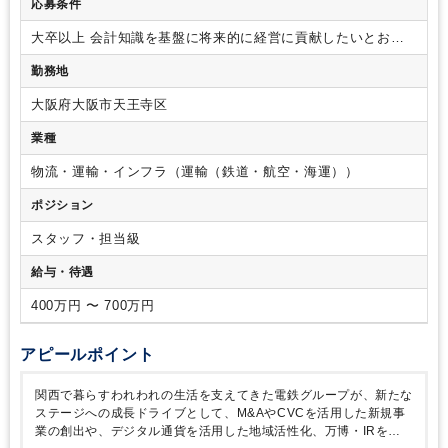
応募条件
士 ダブルマスター/税理士試験 １科目合格/税理士試験 ２
ストとしてご活躍いただきますが、ジョブローテーションがあ
科目合格/税理士試験 ３科目合格/税理士試験 ４科目合
り、
将来的には適性を見ながら他の部門の業務も経験いただ
大卒以上
会計知識を基盤に将来的に経営に貢献したいとお考
格/USCPA/USCPA 科目合格/日商簿記 １級/日商簿記 ２
きます。
その為経理以外の部門への異動、またはグループ各
えの方
（歓迎要件）
・金融機関にて3年程度以上の実務経験を
級
勤務地
社の管理部門へ在籍出向の可能性もございます。
後々のキャ
お持ちの方
・会計士、税理士などの有資格者
・事業会社にお
リアパスとしては、管理職として勤務するほか、グループ会社
いて3年程度以上、経理実務経験をお持ちの方
・M&Aやそれに
大阪府大阪市天王寺区
の経営を担っていただきます。
※業務内容によっては、在籍
まつわるDDなどの業務に携わったことがある方
・経営計画策
出向いただき、勤務地が変更になる場合もございます。
定やIRといった事業運営に関わる業務に従事したことがある方
業種
・財務戦略推進に関わる業務に従事したことがある方
・固定
概念にとらわれず、新たな領域にも楽しんでチャレンジできる
物流・運輸・インフラ（運輸（鉄道・航空・海運））
方
※経理・会計の知識、経験がなくとも社会人経験の内容次
ポジション
第で応募可能です
スタッフ・担当級
給与・待遇
400万円 〜 700万円
アピールポイント
関西で暮らすわれわれの生活を支えてきた電鉄グループが、新たな
ステージへの成長ドライブとして、M&AやCVCを活用した新規事
業の創出や、デジタル通貨を活用した地域活性化、万博・IRを起