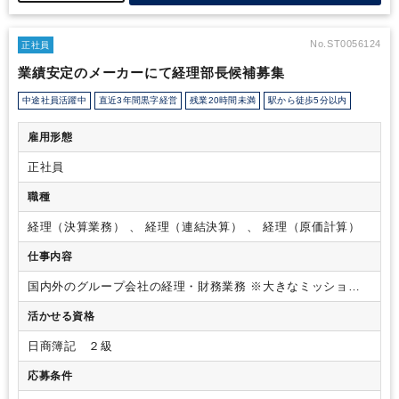
います。
No.ST0056124
正社員
業績安定のメーカーにて経理部長候補募集
中途社員活躍中
直近3年間黒字経営
残業20時間未満
駅から徒歩5分以内
雇用形態
正社員
職種
経理（決算業務） 、 経理（連結決算） 、 経理（原価計算）
仕事内容
国内外のグループ会社の経理・財務業務
※大きなミッション
は、連結決算をリーディングしていただくこととなります。
活かせる資格
また、経営層からの特命事項などもあり、経営層とともにス
ピード感を持って数字を動かすことがやりがいにつながりま
日商簿記 ２級
す。
※会社をリードしていけるような強い経理部となるた
め、経理部メンバー（10名程度）の育成やマネージメントにも
応募条件
注力していただきます。
・決算（連結含む）、税務申告、開