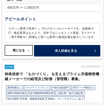
400万円 〜 1,000万円
アピールポイント
マテハン業界で世界トップのグローバルメーカーです。自動車や
IT、食品業界はもとより、近年ではジェネリック医薬、Eコマース
（電子商取引）関連など様々な業界に物流設備を納入しています。
現在世界26の地域に生産・販売拠点を設けており、海外売上高比
率は65%以上、さらにグローバル化を推進しており、世界シェア
を拡大中。
本ポジションの方には、グローバル化に伴う税務リス
求人詳細を見る
クへの対応とガバナンス構築、タックスポリシーの推進など、グロ
ーバル税務の主担当として多いに活躍いただきたいとのことです。
グローバル企業の税務のスペシャリストとして活躍したい方にはぜ
ひお薦めのポジションです。
No.ST0059338
正社員
特殊技術で 「ものづくり」 を支えるプライム市場精密機
械メーカーでの経理及び財務（管理職）募集。
原則転勤なし
ワークライフバランス
中途社員活躍中
在宅ワーク制度あり
残業20時間未満
所定労働時間8時間未満
上場企業・株式公開企業
女性活躍中
研修・資格取得支援
持株会・ストックオプションあり
退職金制度
育児・託児支援制度
年間休日120日以上