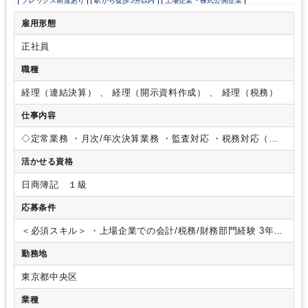
フレックス制度あり
駅から徒歩5分以内
上場企業・株式公開企業
女性活躍中
オフィスカジュアルOK
育児・託児支援制度
雇用形態
年間休日120日以上
正社員
職種
経理（連結決算） 、 経理（開示資料作成） 、 経理（税務）
仕事内容
◇定常業務
・月次/年次決算業務
・監査対応
・税務対応（日
本および海外）
・財務戦略、資金調達等の企画立案、実行
・
活かせる資格
予算編成、予実管理
・投資家対応、IR、株式関連業務
◇非定
常業務
・システム導入（経費精算システム、開示書類作成シ
日商簿記 １級
ステム等）
・海外拠点設立時の経理関連フロー整備
・会計基
準変更への対応
etc...
※本社だけでなく、グループ子会社の財
応募条件
務経理業務も担当しています
※定期的に業務ローテーション
を行っているため、幅広い業務を経験することができます
＜必須スキル＞
・上場企業での会計/税務/財務部門経験 3年以
上もしくは監査法人や税理士法人での上場企業対応経験
＜歓
勤務地
迎スキル＞
・プロジェクトマネジメント能力
・上場企業での
会計/税務/財務部門経験 5年以上
・英語でのビジネス経験
東京都中央区
業種