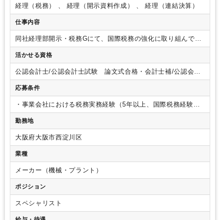
経理（税務） 、 経理（開示資料作成） 、 経理（連結決算）
仕事内容
同社経理部開示・税務Gにて、国際税務の強化に取り組んでい
ただきます。具体的には
・PE申告、BEPS対応、APA対応
・
活かせる資格
社内税務事案の対応
・移転価格リスク低減に向けたリスク対
応
・税務メンバーの教育、指導
・その他、国内外税務申告業
公認会計士/公認会計士試験 論文式合格・会計士補/公認会計
務 など
将来に渡り、グループの税務スペシャリストとして
士試験 短答式合格/税理士/税理士 シングルマスター/税理
グローバルに活躍いただくことを期待しております。
応募条件
士 ダブルマスター/USCPA
・事業会社における税務実務経験（5年以上、国際税務経験含
む）
・TOEIC700以上 もしくは同程度のビジネス英語の使用
勤務地
経験
（歓迎要件）
・会計士、税理士等の有資格者
・製造業
（グローバル企業尚良し）での経理実務経験者
・国際税務に
大阪府大阪市西淀川区
関するアドバイザリー経験をお持ちの方
・自主性と成長志向
をお持ちの方
業種
メーカー（機械・プラント）
ポジション
スペシャリスト
給与・待遇