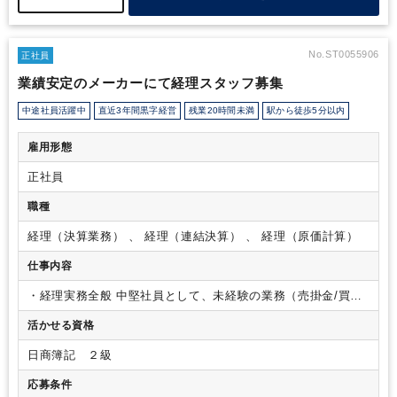
No.ST0055906
正社員
業績安定のメーカーにて経理スタッフ募集
中途社員活躍中
直近3年間黒字経営
残業20時間未満
駅から徒歩5分以内
雇用形態
正社員
職種
経理（決算業務） 、 経理（連結決算） 、 経理（原価計算）
仕事内容
・経理実務全般
中堅社員として、未経験の業務（売掛金/買掛
金/固定資産/原価計算/資金管理等）をローテーションで経験し
活かせる資格
ながら、GL・部長業務のサポートを行う。後輩への指導。
・
単体決算（①月次 ②年次）取り纏め、開示資料（事業報告
日商簿記 ２級
書・連結短信）作成、会計監査対応の担当者。
応募条件