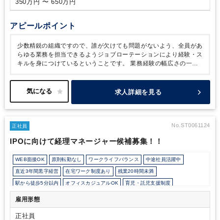
350万円 〜 650万円
アピールポイント
少数精鋭の組織ですので、誰が欠けても問題がないよう、全員があ
らゆる業務を担当できるようジョブローテーションにより経験・ス
キルを身につけているということです。
業務経験の幅広さの一方
で、年間平均残業時間も２０時間もないという効率的な仕事の進め
方をしており、ワークライフバランスも図れるポジションです。
縦割りの組織ではなく、色々な経験をどんどん積みたいという方に
求人詳細を見る
はお薦めです。
No.ST0061124
正社員
IPOに向けて経理マネージャー候補募集！！
WEB面接OK
原則転勤なし
ワークライフバランス
中途社員活躍中
直近3年間黒字経営
在宅ワーク制度あり
残業20時間未満
駅から徒歩5分以内
オフィスカジュアルOK
育児・託児支援制度
雇用形態
正社員