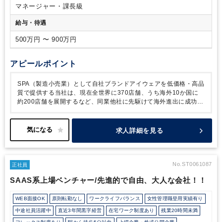
副部長、部長とステップアップも目指せます。
マネージャー・課長級
給与・待遇
500万円 〜 900万円
アピールポイント
SPA（製造小売業）として自社ブランドアイウェアを低価格・高品
質で提供する当社は、現在全世界に370店舗、うち海外10か国に
約200店舗を展開するなど、同業他社に先駆けて海外進出に成功し
ています。2019年1月にはPEファンド2社からの出資を受け、
更
なる成長を目指しています。直近ではコロナ禍にもかかわらず過去
最高益を計上し、業績は堅調に推移しています。
中価格帯のマー
求人詳細を見る
ケットは成長が続いていることに加えて、ポスト・コロナを見据え
DXやオムニチャネル化に向けた取組にも着手しており、
更なる成
長を目指しています。上場に向け監査法人、主幹事証券の選定も完
了し、管理部門の体制強化が急務となっております。
当社は「解
No.ST0061087
正社員
散総選挙」に代表される非常にフラットでオープンな人事制度も特
SAAS系上場ベンチャー/先進的で自由、大人な会社！！
徴としています。
年齢や資格ではなく、風通しの良い環境で自ら
のキャリアを切り拓き、成果をしっかりと評価されたい方にはとて
WEB面接OK
原則転勤なし
ワークライフバランス
女性管理職登用実績有り
もやりがいのある環境です。
成長中のベンチャー企業ではありま
すが、安定した事業基盤のもとでグローバルかつ幅広い経験を積め
中途社員活躍中
直近3年間黒字経営
在宅ワーク制度あり
残業20時間未満
る貴重な環境です。