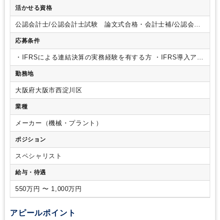
クト担当としてご活躍いただきます。具体的には、
・IFRSと
活かせる資格
J-GAPPの差異に関する対応方針策定
・会計マニュアルの作成
・決算早期化対応
など。
他にも、連結決算に関わる以下業務
公認会計士/公認会計士試験 論文式合格・会計士補/公認会計
においても随時ご対応いただきます。
・海外子会社の経理処
士試験 短答式合格/税理士/税理士 シングルマスター/税理
理
・会計指導
・連結決算
将来的には海外赴任や管理職として
応募条件
士 ダブルマスター/USCPA
マネジメント業務など、希望や適性に応じポジションは様々ご
期待いただけます。
・IFRSによる連結決算の実務経験を有する方
・IFRS導入アド
バイザリー経験者
・会計士もしくはUSCPAなどの有資格者
・
勤務地
TOEICスコア700以上、もしくは同程度以上の英語力をお持ち
の方
（歓迎要件）
・製造業（グローバル企業尚良し）での経
大阪府大阪市西淀川区
理実務経験者
・将来海外で活躍したい方
・自主性と成長志向
をお持ちの方
業種
メーカー（機械・プラント）
ポジション
スペシャリスト
給与・待遇
550万円 〜 1,000万円
アピールポイント