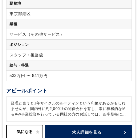
勤務地
躍の舞台が豊富にあることも当社の魅力です。
科目合格者
・コミュニケーション、調整能力
・基本的なPCス
キル（Excel）
【歓迎】
・英語での実務経験（TOEIC 800点
東京都港区
以上 or 英検 準1級以上）
・公認会計士資格
・IFRS業務経験
者
業種
サービス（その他サービス）
ポジション
スタッフ・担当級
給与・待遇
533万円 〜 841万円
アピールポイント
経理と言うと1年サイクルのルーティンという印象があるかもしれ
ませんが、国内外に約2,000社の関係会社を有し、常に積極的なM
＆Aや事業投資を行っている同社の方のお話しでは、四半期毎に常
に新しい仕事をやっているような感覚を持ちながら取り組まれてい
るようです。公認会計士資格を有する優秀な社員も多数在籍し、高
度な会計論点についての議論や、英語による交渉など、様々なスキ
求人詳細を見る
ルが身に着いていく感覚を持ちながら仕事に向き合える環境だと思