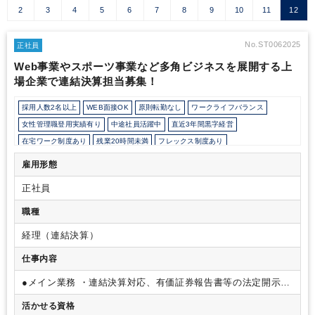
2
3
4
5
6
7
8
9
10
11
12
No.ST0062025
正社員
Web事業やスポーツ事業など多角ビジネスを展開する上
場企業で連結決算担当募集！
採用人数2名以上
WEB面接OK
原則転勤なし
ワークライフバランス
女性管理職登用実績有り
中途社員活躍中
直近3年間黒字経営
在宅ワーク制度あり
残業20時間未満
フレックス制度あり
所定労働時間8時間未満
駅から徒歩5分以内
上場企業・株式公開企業
雇用形態
女性活躍中
オフィスカジュアルOK
Wワーク可能（副業禁止規定なし）
正社員
持株会・ストックオプションあり
育児・託児支援制度
年間休日120日以上
職種
経理（連結決算）
仕事内容
●メイン業務
・連結決算対応、有価証券報告書等の法定開示書
類作成及び監査法人対応、また、DeNAの各事業部門もしくは
活かせる資格
国内子会社に関わる経理業務全般
・連結決算/開示実務/監査法