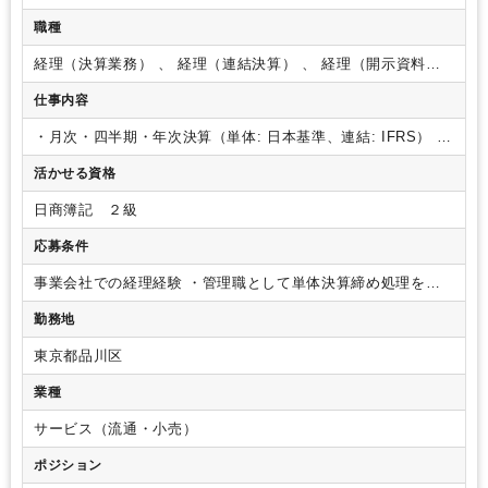
職種
経理（決算業務） 、 経理（連結決算） 、 経理（開示資料作
成）
仕事内容
・月次・四半期・年次決算（単体: 日本基準、連結: IFRS）
・
海外子会社管理（シンガポール、台湾、タイなど）
・IPO準備
活かせる資格
（内部統制構築、監査対応、開示書類作成等）
・システム導
入、M&A実行支援など特命案件対応
現在上場準備中(N-2期)で
日商簿記 ２級
あり、既に監査法人・主幹事証券の選定が完了しています。
上場に向けた決算早期化・適正化を推進しており、グループ連
応募条件
結での会計監査対応・主幹事証券対応を進めています。
ファ
ンドからの出資も受け、管理体制を強化している段階であり、
事業会社での経理経験
・管理職として単体決算締め処理をご
仕組み作り、体制構築の段階から関わることができるのも魅力
経験された方
※上場会社、外資系企業など、一定規模以上の
勤務地
です。
今回は現次長が1名退職することになり、欠員での募集
会社における決算経験必須
※会計事務所、税理士法人等にお
となり、まずは単体決算業務からお任せすることになります
ける中小～零細企業の決算締め作業のみの場合不可
【歓迎
東京都品川区
が、
能力と経験に応じ、IFRS、連結、海外子会社管理、上場
（WANT）】
・小売業、飲食業など多店舗展開している企業
準備など、高難度の経理財務業務について広範な経験を積むこ
での経理経験
・開示書類作成経験（有価証券報告書、会社法
業種
とが可能であり、
監査法人/会計事務所/事業会社出身者にと
計算書類）
・税務申告経験
・資金繰り経験
・連結決算経験
り、経理財務領域における長期的なキャリア形成に有用な経験
（一部分のみでも可能）
・スタートアップなど、変化に柔軟
サービス（流通・小売）
を積むことができます。
ポジションとしても現部長はガバナ
に対応できる方
・英語力（簡単な読み書きができ、英語に抵
ポジション
ンス整備等企画寄りの業務にシフトしていく予定もあり、次期
抗ない方）