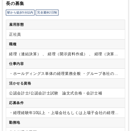
長の募集
駅から徒歩5分以内
完全週休2日制
雇用形態
正社員
職種
経理（連結決算） 、 経理（開示資料作成） 、 経理（決算業
務）
仕事内容
・ホールディングス単体の経理業務全般
・グループ各社の経
理業務のサポートと財務会計の指導
・連結決算
・開示業務
・
活かせる資格
IPO関連業務
今後のM＆Aにより増加する可能性のあるグルー
プ会社の経理もお願いします。
【グループ理念】
「持続的な
公認会計士/公認会計士試験 論文式合格・会計士補
社会基盤をつくる」
人口減少という先進国がかつて経験した
ことがない社会状況の中で先人が築いてきた社会資本を安定し
応募条件
て、維持・更新をし、人々の経済活動や文化活動を支え、日本
の発展を支える。
・経理経験年10以上
・上場会社もしくは上場子会社の経理経
験
勤務地