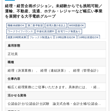
可能です。ご希望があれば海外駐在のチャンスもあります。また、
経理・経営企画ポジション。未経験からでも挑戦可能／
財務本部内には複数の機能を有する部がございますので、ご希望に
運輸、不動産、流通、ホテル・レジャーなど幅広い事業
応じて個社経理／管理会計／財務／IR等、経理財務領域のオール
を展開する大手電鉄グループ
ラウンダーとして成長していける道もございます。
職種未経験OK
第二新卒歓迎
採用人数2名以上
WEB面接OK
ワークライフバランス
中途社員活躍中
在宅ワーク制度あり
残業20時間未満
フレックス制度あり
10時以降出社OK
16時以前退社OK
所定労働時間8時間未満
駅から徒歩5分以内
上場企業・株式公開企業
雇用形態
女性活躍中
育児・託児支援制度
年間休日120日以上
正社員
職種
経理（決算業務） 、 経理（連結決算） 、 経理（管理会計）
仕事内容
幅広く経理業務にご従事いただきます。具体的には、
・経理
業務・・・税務、連結決算、開示資料、中期計画編成業務の作
活かせる資格
成など
・財務・・・出納・支払い業務、資金管理、資金調
達、社債発行など
これまでの経験、知識に応じ、お任せする
公認会計士/公認会計士試験 論文式合格・会計士補/公認会計
業務を決定いたします。
本求人は将来のグループ管理職候補
士試験 短答式合格/税理士/税理士 シングルマスター/税理
としての採用となります。
当面の間は経理部にてスペシャリ