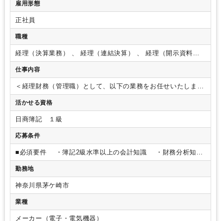
雇用形態
正社員
職種
経理（決算業務） 、 経理（連結決算） 、 経理（開示資料作
成）
仕事内容
＜経理財務（管理職）として、以下の業務をお任せいたします
＞
・連結CF作成業務
・開示書類の作成
・資金計画及
活かせる資格
び予測(連結・単体）
・外国為替業務
・経理業務(月次決
算）
・グループ会社資金管理業務
日商簿記 １級
応募条件
■必須要件
・簿記2級水準以上の会計知識
・財務分析知識
・決算業務(単体または連結）経験3年以上または財務分析、
勤務地
融資審査、決算監査業務 経験3年以上
・管理職業務ができ
る方
・大卒以上
■求める人物
・財務会計の知識がある
神奈川県茅ケ崎市
方
・融資審査の知識がある方
・管理職を3年以上経験して
いる方
・快活で協調性の強い方
業種
メーカー（電子・電気機器）