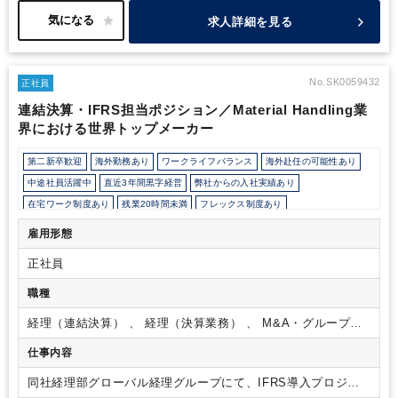
求人詳細を見る
No.SK0059432
正社員
連結決算・IFRS担当ポジション／Material Handling業
界における世界トップメーカー
第二新卒歓迎
海外勤務あり
ワークライフバランス
海外赴任の可能性あり
中途社員活躍中
直近3年間黒字経営
弊社からの入社実績あり
在宅ワーク制度あり
残業20時間未満
フレックス制度あり
所定労働時間8時間未満
上場企業・株式公開企業
女性活躍中
雇用形態
育児・託児支援制度
年間休日120日以上
正社員
職種
経理（連結決算） 、 経理（決算業務） 、 M&A・グループ会
社管理
仕事内容
同社経理部グローバル経理グループにて、IFRS導入プロジェ