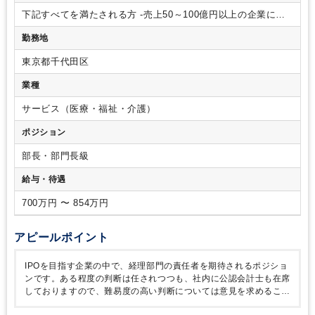
よび被連結決算業務
‐財務業務：支払関連、銀行対応
‐管理会
下記すべてを満たされる方
‐売上50～100億円以上の企業にて
計業務：予算作成、予実差異分析、
‐運営ホームの経理業務
経理責任者として業務内容記載の経理実務全般のご経験をお持
（全11ホーム、各ホームに事務担当がおり、その取り纏め）
‐
勤務地
ちの方
‐制度会計の知識を有し、その変更に対応が可能な方
‐
監査法人対応
‐各法律や会計基準の変更等の際の対応 等
■組
プレイヤーとしての実務も厭わない方
＜歓迎条件 ※必須で
織体制
管理部（部長は社長が兼務）-総務課長1名（40代男
東京都千代田区
はありません＞
‐同業界での経理経験をお持ちの方
‐上場およ
性）・経理課長1名（40代女性）
び上場グループ会社での経理経験をお持ちの方
業種
サービス（医療・福祉・介護）
ポジション
部長・部門長級
給与・待遇
700万円 〜 854万円
アピールポイント
IPOを目指す企業の中で、経理部門の責任者を期待されるポジショ
ンです。ある程度の判断は任されつつも、社内に公認会計士も在席
しておりますので、難易度の高い判断については意見を求めること
ができる環境でもあります。