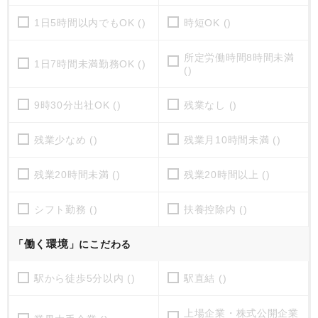
1日5時間以内でもOK ()
時短OK ()
所定労働時間8時間未満
1日7時間未満勤務OK ()
()
9時30分出社OK ()
残業なし ()
残業少なめ ()
残業月10時間未満 ()
残業20時間未満 ()
残業20時間以上 ()
シフト勤務 ()
扶養控除内 ()
働く環境
「
」にこだわる
駅から徒歩5分以内 ()
駅直結 ()
上場企業・株式公開企業