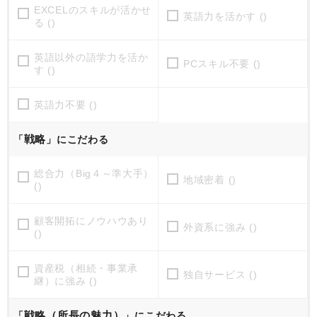
EXCELのスキルが活かせ
英語力を活かす ()
る ()
英語以外の語学力を活か
PCスキル不要 ()
す ()
英語力不要 ()
戦略
「
」にこだわる
総合力（Big４～準大手）
地域密着 ()
()
顧客開拓にノウハウあり
外資系に強み ()
()
資産税（相続・事業承
独自サービス ()
継）に強み ()
戦略（所長の魅力）
「
」にこだわる