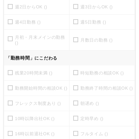
週2日からOK ()
週3日からOK ()
週4日勤務 ()
週5日勤務 ()
月初・月末メインの勤務
月数日の勤務 ()
()
勤務時間
「
」にこだわる
残業20時間未満 ()
時短勤務の相談OK ()
勤務開始時間の相談OK ()
勤務終了時間の相談OK ()
フレックス制度あり ()
朝遅め ()
10時以降出社OK ()
定時早め ()
16時以前退社OK ()
フルタイム ()