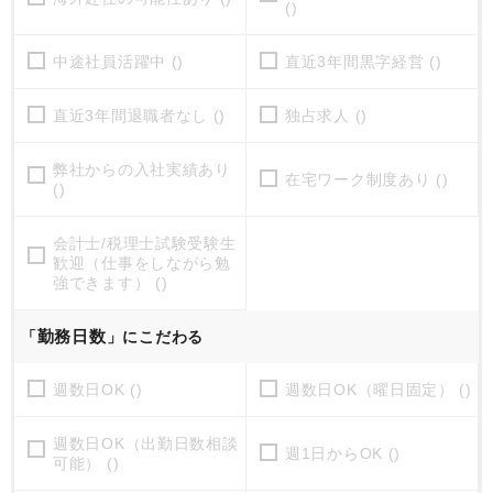
()
中途社員活躍中 ()
直近3年間黒字経営 ()
直近3年間退職者なし ()
独占求人 ()
弊社からの入社実績あり
在宅ワーク制度あり ()
()
会計士/税理士試験受験生
歓迎（仕事をしながら勉
強できます） ()
勤務日数
「
」にこだわる
週数日OK ()
週数日OK（曜日固定） ()
週数日OK（出勤日数相談
週1日からOK ()
可能） ()