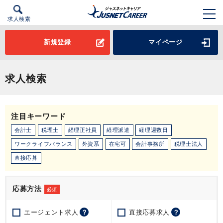
求人検索
新規登録
マイページ
求人検索
注目キーワード
会計士
税理士
経理正社員
経理派遣
経理週数日
ワークライフバランス
外資系
在宅可
会計事務所
税理士法人
直接応募
応募方法
必須
エージェント求人
？
直接応募求人
？