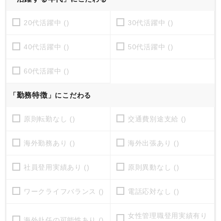
20代活躍中 ()
30代活躍中 ()
40代活躍中 ()
50代活躍中 ()
60代活躍中 ()
勤務特徴
「
」にこだわる
原則転勤なし ()
交通費別途支給 ()
海外勤務あり ()
海外出張あり ()
社員登用実績あり ()
原則異動なし ()
ワークライフバランス ()
電話応対なし ()
女性管理職登用実績有り
海外赴任の可能性あり ()