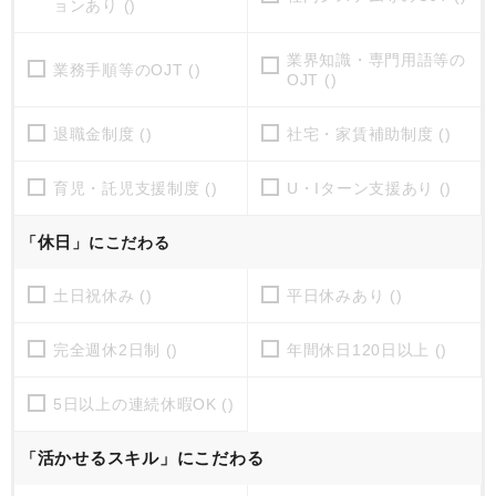
ョンあり ()
業界知識・専門用語等の
業務手順等のOJT ()
OJT ()
退職金制度 ()
社宅・家賃補助制度 ()
育児・託児支援制度 ()
U・Iターン支援あり ()
休日
「
」にこだわる
土日祝休み ()
平日休みあり ()
完全週休2日制 ()
年間休日120日以上 ()
5日以上の連続休暇OK ()
活かせるスキル」にこだわる
「