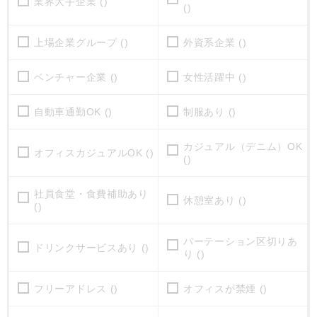
業界大手企業 ()
()
上場企業グループ ()
外資系企業 ()
ベンチャー企業 ()
女性活躍中 ()
自動車通勤OK ()
制服あり ()
カジュアル（デニム）OK
オフィスカジュアルOK ()
()
社員食堂・食費補助あり
休憩室あり ()
()
パーテーション区切りあ
ドリンクサービスあり ()
り ()
フリーアドレス ()
オフィスが禁煙 ()