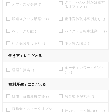
グローバル人材が活躍す
オフィスが分煙 ()
るオフィス ()
派遣スタッフ活躍中 ()
産休育休取得事例あり ()
Wワーク可能 ()
バイク・自転車通勤OK ()
社会保険制度あり ()
少人数の職場 ()
働き方
「
」にこだわる
ルーティンワークがメイ
経理主担当 ()
ン ()
福利厚生
「
」にこだわる
研修・資格取得支援 ()
教育環境が充実 ()
持株会・ストックオプシ
社内システム等のOJT ()