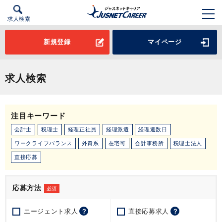
求人検索
新規登録
マイページ
求人検索
注目キーワード
会計士
税理士
経理正社員
経理派遣
経理週数日
ワークライフバランス
外資系
在宅可
会計事務所
税理士法人
直接応募
応募方法
必須
エージェント求人
？
直接応募求人
？