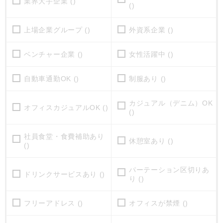
業界大手企業 ()
()
上場企業グループ ()
外資系企業 ()
ベンチャー企業 ()
女性活躍中 ()
自動車通勤OK ()
制服あり ()
カジュアル（デニム）OK
オフィスカジュアルOK ()
()
社員食堂・食費補助あり
休憩室あり ()
()
パーテーション区切りあ
ドリンクサービスあり ()
り ()
フリーアドレス ()
オフィスが禁煙 ()