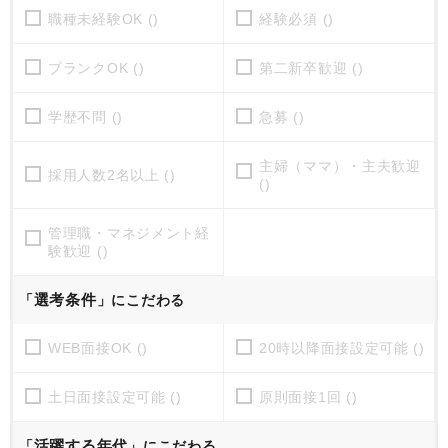
職種未経験OK ()
経験必須 ()
ブランクOK ()
第二新卒歓迎 ()
学歴不問 ()
急募 ()
主婦（ママ）・主夫歓迎
採用人数2名以上 ()
()
管理職・マネジメント経
験歓迎 ()
選考条件
「
」にこだわる
WEB面接OK ()
20時以降面接設定可能 ()
土日面接設定可能 ()
原則面接1回 ()
活躍する年代
「
」にこだわる