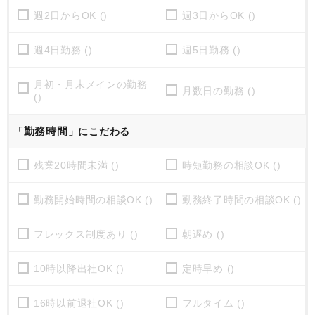
週2日からOK ()
週3日からOK ()
週4日勤務 ()
週5日勤務 ()
月初・月末メインの勤務
月数日の勤務 ()
()
勤務時間
「
」にこだわる
残業20時間未満 ()
時短勤務の相談OK ()
勤務開始時間の相談OK ()
勤務終了時間の相談OK ()
フレックス制度あり ()
朝遅め ()
10時以降出社OK ()
定時早め ()
16時以前退社OK ()
フルタイム ()