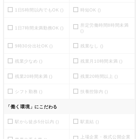
1日5時間以内でもOK ()
時短OK ()
所定労働時間8時間未満
1日7時間未満勤務OK ()
()
9時30分出社OK ()
残業なし ()
残業少なめ ()
残業月10時間未満 ()
残業20時間未満 ()
残業20時間以上 ()
シフト勤務 ()
扶養控除内 ()
働く環境
「
」にこだわる
駅から徒歩5分以内 ()
駅直結 ()
上場企業・株式公開企業