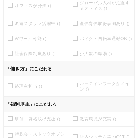
グローバル人材が活躍す
オフィスが分煙 ()
るオフィス ()
派遣スタッフ活躍中 ()
産休育休取得事例あり ()
Wワーク可能 ()
バイク・自転車通勤OK ()
社会保険制度あり ()
少人数の職場 ()
働き方
「
」にこだわる
ルーティンワークがメイ
経理主担当 ()
ン ()
福利厚生
「
」にこだわる
研修・資格取得支援 ()
教育環境が充実 ()
持株会・ストックオプシ
社内システム等のOJT ()