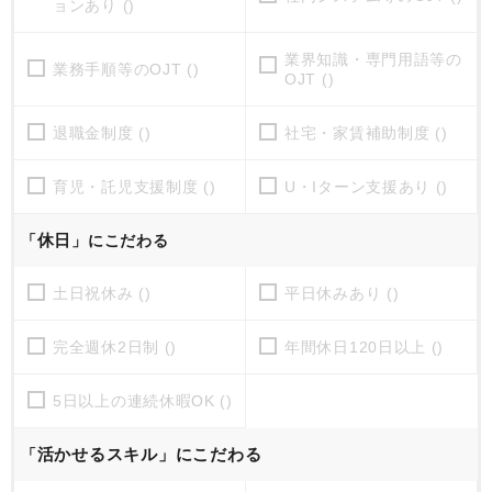
ョンあり ()
業界知識・専門用語等の
業務手順等のOJT ()
OJT ()
退職金制度 ()
社宅・家賃補助制度 ()
育児・託児支援制度 ()
U・Iターン支援あり ()
休日
「
」にこだわる
土日祝休み ()
平日休みあり ()
完全週休2日制 ()
年間休日120日以上 ()
5日以上の連続休暇OK ()
活かせるスキル」にこだわる
「