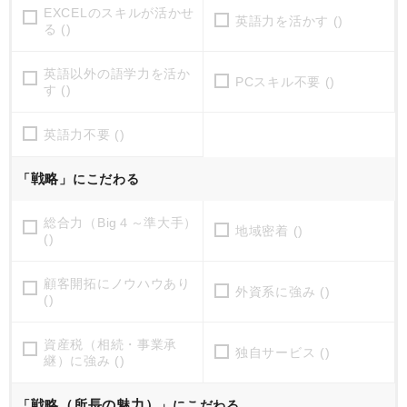
EXCELのスキルが活かせ
英語力を活かす ()
る ()
英語以外の語学力を活か
PCスキル不要 ()
す ()
英語力不要 ()
戦略
「
」にこだわる
総合力（Big４～準大手）
地域密着 ()
()
顧客開拓にノウハウあり
外資系に強み ()
()
資産税（相続・事業承
独自サービス ()
継）に強み ()
戦略（所長の魅力）
「
」にこだわる