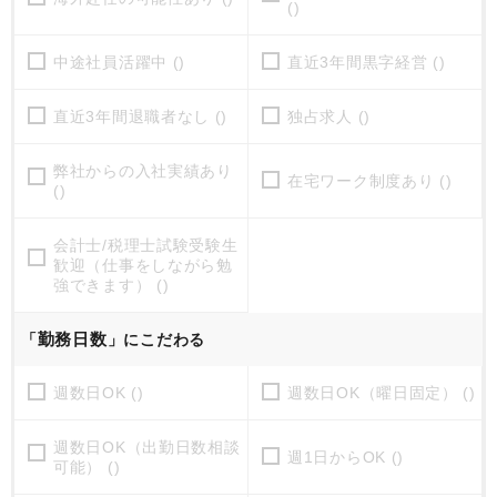
()
中途社員活躍中 ()
直近3年間黒字経営 ()
直近3年間退職者なし ()
独占求人 ()
弊社からの入社実績あり
在宅ワーク制度あり ()
()
会計士/税理士試験受験生
歓迎（仕事をしながら勉
強できます） ()
勤務日数
「
」にこだわる
週数日OK ()
週数日OK（曜日固定） ()
週数日OK（出勤日数相談
週1日からOK ()
可能） ()