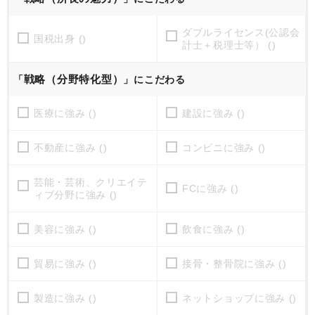
ダブルライセンス(公認会
国税出身 ()
計士＋税理士等） ()
戦略（分野特化型）
「
」にこだわる
医療に強み ()
建設に強み ()
不動産に強み ()
コンビニに強み ()
芸能・芸術、クリエイテ
FCに強み ()
ィブ分野に強み ()
美容に強み ()
飲食に強み ()
貿易に強み ()
接骨・整骨院に強み ()
製造に強み ()
ネットショップに強み ()