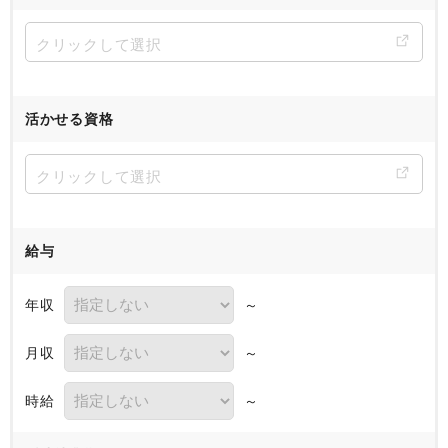
活かせる資格
給与
年収
～
月収
～
時給
～