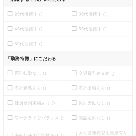
20代活躍中 ()
30代活躍中 ()
40代活躍中 ()
50代活躍中 ()
60代活躍中 ()
勤務特徴
「
」にこだわる
原則転勤なし ()
交通費別途支給 ()
海外勤務あり ()
海外出張あり ()
社員登用実績あり ()
原則異動なし ()
ワークライフバランス ()
電話応対なし ()
女性管理職登用実績有り
海外赴任の可能性あり ()