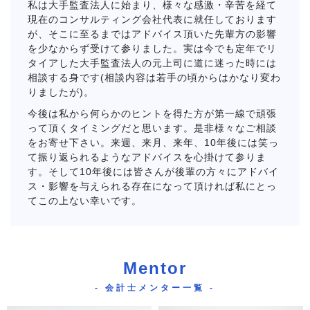
私は大手監査法人に始まり、様々な感激・辛苦を経て
現在のコンサルティング会社代表に就任しております
が、そこに至るまではアドバイス頂いた先輩方の影響
を少なからず受けて参りました。実は今でも定年でリ
タイアした大手監査法人の元上司に道に迷った時には
相談する身です(相談内容は若手の頃からはかなり変わ
りましたが)。
今後は私から何らかのヒントを得た方が第一線で頑張
って頂くタイミングだと思います。是非様々なご相談
をお寄せ下さい。来週、来月、来年、10年後には笑っ
て振り返られるようなアドバイスを心掛けて参りま
す。そして10年後には皆さんが後輩の方々にアドバイ
ス・影響を与えられる存在になって頂ければ私にとっ
てこの上ない幸いです。
Mentor
- 会計士メンター一覧 -