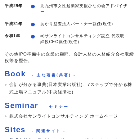
平成29年
北九州市女性起業家支援ひなの会アドバイザ
ー
平成31年
あかり監査法人パートナー就任(現任)
令和1年
㈱サンライトコンサルティング設立 代表取
締役CEO就任(現任)
その他IPO準備中の企業の顧問、会計人材の人材紹介会社取締
役等を歴任。
Book
- 主な著書(共著) -
会計が分かる事典(日本実業出版社)、7ステップで分かる株
式上場マニュアル(中央経済社)
Seminar
- セミナー -
株式会社サンライトコンサルティング ホームページ
Sites
- 関連サイト -