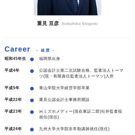
重見 亘彦
Nobuhiko Shigemi
Career
- 経歴 -
昭和45年生
福岡県出身
平成4年
公認会計士第二次試験合格、監査法人トーマ
ツ(現・有限責任監査法人トーマツ)入所
平成5年
青山学院大学経営学部卒業
平成22年
重見公認会計士事務所開設
平成23年
㈱ミズホメディー(現在東証二部)社外監査役
就任(現任)
平成24年
九州大学大学院非常勤講師就任(現任)