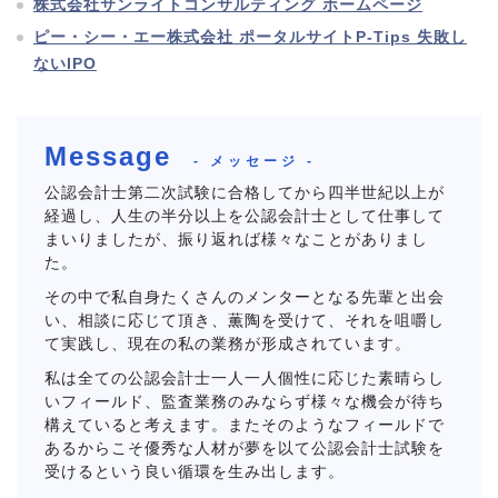
株式会社サンライトコンサルティング ホームページ
ピー・シー・エー株式会社 ポータルサイトP-Tips 失敗し
ないIPO
Message
- メッセージ -
公認会計士第二次試験に合格してから四半世紀以上が
経過し、人生の半分以上を公認会計士として仕事して
まいりましたが、振り返れば様々なことがありまし
た。
その中で私自身たくさんのメンターとなる先輩と出会
い、相談に応じて頂き、薫陶を受けて、それを咀嚼し
て実践し、現在の私の業務が形成されています。
私は全ての公認会計士一人一人個性に応じた素晴らし
いフィールド、監査業務のみならず様々な機会が待ち
構えていると考えます。またそのようなフィールドで
あるからこそ優秀な人材が夢を以て公認会計士試験を
受けるという良い循環を生み出します。