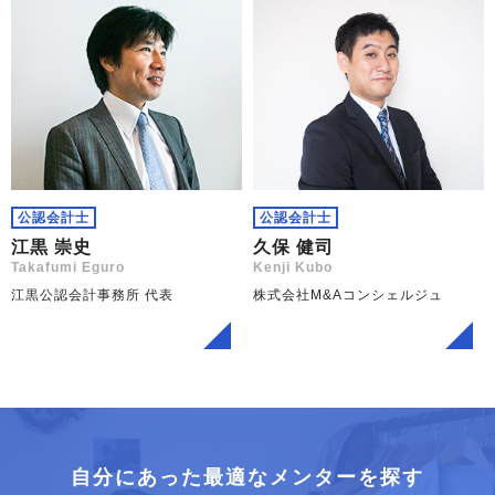
公認会計士
公認会計士
江黒 崇史
久保 健司
Takafumi Eguro
Kenji Kubo
江黒公認会計事務所 代表
株式会社M&Aコンシェルジュ
自分にあった最適なメンターを探す