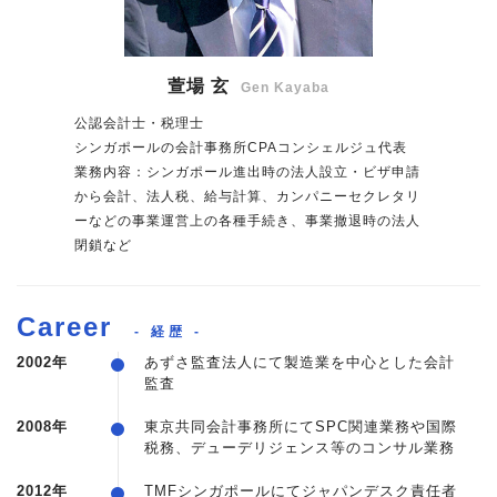
萱場 玄
Gen Kayaba
公認会計士・税理士
シンガポールの会計事務所CPAコンシェルジュ代表
業務内容：シンガポール進出時の法人設立・ビザ申請
から会計、法人税、給与計算、カンパニーセクレタリ
ーなどの事業運営上の各種手続き、事業撤退時の法人
閉鎖など
Career
- 経歴 -
2002年
あずさ監査法人にて製造業を中心とした会計
監査
2008年
東京共同会計事務所にてSPC関連業務や国際
税務、デューデリジェンス等のコンサル業務
2012年
TMFシンガポールにてジャパンデスク責任者