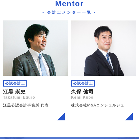
Mentor
- 会計士メンター一覧 -
公認会計士
公認会計士
江黒 崇史
久保 健司
Takafumi Eguro
Kenji Kubo
江黒公認会計事務所 代表
株式会社M&Aコンシェルジュ