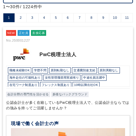
1〜30件/ 1224件中
1
2
3
4
5
6
7
8
9
10
11
NEW
正社員
直接応募
No.JS0001227
PwC税理士法人
職種未経験OK
学歴不問
原則転勤なし
交通費別途支給
原則異動なし
海外赴任の可能性あり
女性管理職登用実績有り
中途社員活躍中
在宅ワーク制度あり
フレックス制度あり
10時以降出社OK
16時以前退社OK
所定労働時間8時間未満
駅から徒歩5分以内
業界大手企業
会計分野の専門性を活かせる
多様なバックグラウンド
外資系企業
オフィスカジュアルOK
研修・資格取得支援
退職金制度
公認会計士が多く在籍しているPwC税理士法人で、公認会計士ならでは
育児・託児支援制度
完全週休2日制
年間休日120日以上
英語力を活かす
の強みを持ってご活躍しませんか？
総合力（Big４～準大手）
現場で働く会計士の声