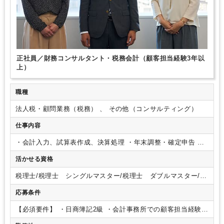
正社員／財務コンサルタント・税務会計（顧客担当経験3年以
上）
職種
法人税・顧問業務（税務） 、 その他（コンサルティング）
仕事内容
・会計入力、試算表作成、決算処理
・年末調整・確定申告
・
お客様対応（月次報告、決算説明等）
・相続税や事業承継等
活かせる資格
本人の能力、経験、希望に合わせて、段階的に業務を割り当て
ます。
また、分業制をとっており、本人の適性に合わせて配
税理士/税理士 シングルマスター/税理士 ダブルマスター/税
置を行うため、各人の強みが発揮できる職場です。
理士試験 １科目合格/税理士試験 ２科目合格/税理士試験
応募条件
３科目合格/税理士試験 ４科目合格/日商簿記 １級/日商簿
記 ２級
【必須要件】
・日商簿記2級
・会計事務所での顧客担当経験3
年以上
・​法人税、所得税、消費税の申告経験等
・​パソコン操