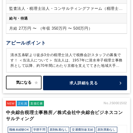
監査法人・税理士法人・コンサルティングファーム（税理士法
人）
給与・待遇
月給 27万円 〜 （年収 350万円 〜 500万円）
アピールポイント
清水五条駅より徒歩3分の税理士法人で税務会計スタッフの募集で
す！
＜当法人について＞
当法人は、1957年に清水幸子税理士事務
所として以降、約70年間にわたり京都を支えててきた地域大手の
税理士法人です。
平均年齢は39歳とフレッシュな環境でありつつ
も、平均勤続年数は13年8ヶ月と非常に働きやすい環境です。
ク
ライアント層は、中堅～上場企業とバラエティーは豊かです。
メ
求人詳細を見る
ガバンクや連合体から紹介も多く、高い信頼性と実績と誇ります。
職員の半数が新卒での入社。入社後は本人の適性や希望に応じての
配属となります。
＜働く環境について＞
社員一人ひとりが仕事を
通じて成長し、活躍できるように教育・研修制度を充実させていま
No.JS0001502
NEW
正社員
直接応募
す。
また、年間休日120日以上なので、お仕事とプライベートを
中央綜合税理士事務所／株式会社中央綜合ビジネスコン
両立させながらの就業が可能です。
↓研修制度(一部)↓
★OJT（On
サルティング
The Job Training）
先輩社員に同行し、業務に必要な経験と知
識・ノウハウを学ぶことができます。
★資格取得支援制度（最大
半額負担）
業務時間外の研修受講でも費用の最大半額を補助する
職種未経験OK
学歴不問
原則転勤なし
交通費別途支給
原則異動なし