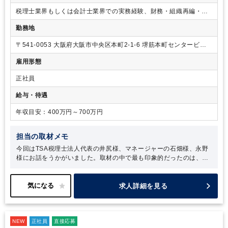
税理士業界もしくは会計士業界での実務経験、財務・組織再編・事
業承継・M&Aなどのコンサルティング経験 など
勤務地
〒541-0053 大阪府大阪市中央区本町2-1-6 堺筋本町センタービル4
階
雇用形態
正社員
給与・待遇
年収目安：400万円～700万円
担当の取材メモ
今回はTSA税理士法人代表の井尻様、マネージャーの石畑様、永野
様にお話をうかがいました。取材の中で最も印象的だったのは、
『お客様を継続的に、かつ近い距離で支援したい』という想いで
す。これはTSAコンサルティングの全社員が共通意識として持って
いることだと感じました。また、取材当日は直接TSAコンサルティ
求人詳細を見る
ングのオフィスに伺い、写真撮影の際には執務室も拝見したのです
が、ご家庭にお子様が誕生された社員の方がいらっしゃったよう
で、皆さま総出でお祝いされているシーンが印象的でした。社内の
NEW
雰囲気や、社員の皆さまのお人柄の穏やかさが伝わりましたら幸い
正社員
直接応募