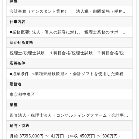
職種
会計事務（アシスタント業務） 、 法人税・顧問業務（税務）
、 相続・事業承継（税務）
仕事内容
■業務概要:
法人・個人の顧客に対し、 税理士業務のサポート
を中心に幅広い業務を担当いただきます。
■担当業務詳細
記
活かせる資格
帳代行やデータ入力を中心に作業を行って頂きますが、 巡回
監査や経営アドバイスを行うメンバーのサポートも含めて対応
税理士/税理士試験 １科目合格/税理士試験 ２科目合格/税理
頂きたいと思っています。
・税務、会計業務全般 (資料作成、
士試験 ３科目合格/税理士試験 ４科目合格/日商簿記 １級/
各種申請、 月次作業、 決算業務等)
・書類作成補助
・巡回監
応募条件
日商簿記 ２級/日商簿記 ３級/社会保険労務士/宅地建物取引
査や経営アドバイス、コンサルティング業務
・事業承継対策
主任者
株価計算およびシミュレーション/事業承継策の立案 / 実行ス
■必須条件:
<業種未経験歓迎>
・会計ソフトを使用した業務に
ケジュールの作成
・相続対策 相続税試算/相続税対策の概要立
従事していた方※JDL操作できれば、なお可
■歓迎条件:
・決
勤務地
案・実行スケジュールの作成
※ご経験に合わせて業務をお任
算書の作成経験がある方※JDL操作できれば、なお可
・自力で
せします。
■入社後の流れ:
入社後まずは税理士の補助スタッ
税務申告書の作成ができる方 ※JDL操作できれば、なお可
・
東京都中央区
フとして仕訳入力や、 書類作成補助などを経験し、業務知識
生命保険販売資格（一般、専門・変額）のある方
を習得して頂きます。
税理士補助として、アシスタントも含
業種
めた全員が税務申告書の作成まで行います。
■雇用元について
雇用元は、株式会社中央綜合ビジネスコンサルティングとなり
監査法人・税理士法人・コンサルティングファーム（会計事務
ます。
中央綜合税理士事務所とは業務委託契約を結んでいた
所）
給与・待遇
だき、税理士補助業務をおまかせいたします。
（※詳細につ
いては面接時に直接ご説明させていただきますので、ご安心く
月給 37万5,000円 〜 41万円 （年収 450万円 〜 500万円）
ださい。）