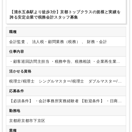
【清水五条駅より徒歩3分】京都トップクラスの規模と実績を
誇る安定企業で税務会計スタッフ募集
職種
会計監査 、 法人税・顧問業務（税務） 、 財務・会計
仕事内容
・顧客巡回訪問主担当
・税務申告、税務相談
・企業再生業
務、事業承継業務
・経営相談など
活かせる資格
税理士/税理士 シングルマスター/税理士 ダブルマスター/税
理士試験 １科目合格/税理士試験 ２科目合格/税理士試験
応募条件
３科目合格/税理士試験 ４科目合格/日商簿記 １級/日商簿
記 ２級
【必須条件】
・会計事務所実務経験者
【歓迎条件】
・日商簿
記2級をお持ちの方
・税理士試験勉強中の方
【求める人物像】
勤務地
・社会の変化に対してアンテナを高く張り業務を進めていける
方
・向上心を持ち仕事に取り組め方
京都府京都市下京区
業種