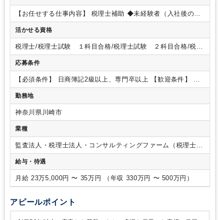
【お任せする仕事内容】
税理士補助
◆未経験者（入社後の流
れ）
１．会計ソフトの使い方などを習得していただき、デー
活かせる資格
タ入力などの基本的な事務を行います（1~2か月）
２．先輩社
員と同行し顧問先への訪問、手伝いなどを行います（2~3か
税理士/税理士試験 １科目合格/税理士試験 ２科目合格/税理
月）
３．先輩が並走しながら、徐々に会計担当者として業務
士試験 ３科目合格/税理士試験 ４科目合格/日商簿記 １級/
を任せていきます（4か月~1年）
◆経験者
ご経験に合わせ
応募条件
日商簿記 ２級
て、徐々に担当を任せていきます。
※チーム制 3～ 4名 程
度
【使用ソフト】
TKC・JDL・マネーフォワード・弥生会計
【必須条件】
日商簿記2級以上、専門卒以上
【歓迎条件】
会
など
⭐ 税理士法人創新會計について
私たちは川崎を中心に、
計事務所経験者の方
税理士試験科目合格者の方
税理士試験受
勤務地
横浜・東京エリアのお客様の経営サポートを行う会計事務所で
験生の方
す。
創業約50年の安定した基盤のもと、多様な業界のお客様
神奈川県川崎市
の発展を支え続けています。
⭐ 事業の強み
単なる資料作成に
とどまらず、そこから見える「未来」の数字を予測してお客様
業種
にアドバイスを行うことが私たちの強みです。
数字を視覚化
し、経営者に徹底伴走するスタイルを確立しています。
⭐ 働
監査法人・税理士法人・コンサルティングファーム（税理士法
く環境
仕事はしっかり行いながら、土日祝休みでプライベー
人）
給与・待遇
トも充実できるライフ＆ワークバランスが魅力です。
残業も
大幅に削減されており、通常期は18時頃には退社可能。
税理
月給 23万5,000円 〜 35万円 （年収 330万円 〜 500万円）
士試験の勉強時間とも無理なく両立ができます。
⭐ 仕事内容
の魅力
お会いするのは各企業の代表である経営者の方がほと
んどです。
様々な業界のトップの考え方に触れることで、ビ
アピールポイント
ジネススキルや人間性が大きく磨かれます。
経営者から直接
「ありがとう」と言いただけるやりがいは格別です。
⭐ 先輩