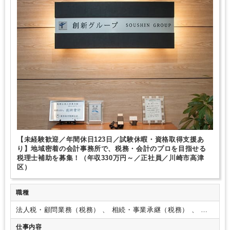
のメンバーと共に「お客様のために」何ができるかを追求したい方
にとっては、長く就業できる税理士法人だと思います。
【未経験歓迎／年間休日123日／試験休暇・資格取得支援あ
り】地域密着の会計事務所で、税務・会計のプロを目指せる
税理士補助を募集！（年収330万円～／正社員／川崎市高津
区）
職種
法人税・顧問業務（税務） 、 相続・事業承継（税務） 、 そ
の他（コンサルティング）
仕事内容