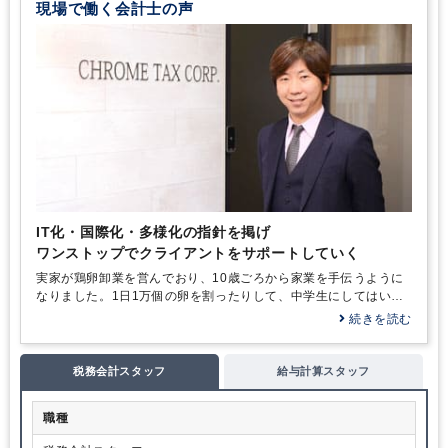
現場で働く会計士の声
IT化・国際化・多様化の指針を掲げ
ワンストップでクライアントをサポートしていく
実家が鶏卵卸業を営んでおり、10歳ごろから家業を手伝うように
なりました。1日1万個の卵を割ったりして、中学生にしてはいい
バイトでした（笑）。その頃芽生えたのが「将来は事業をやりた
続きを読む
い」という思いです。そして、数字に明るくなったほうがよいと
考え、大学進学の際は経営学部を選択しました。入学後、大学生
活を謳歌しようと思っていたのですが、ハンググライダーのサー
税務会計スタッフ
給与計算スタッフ
クルでの活動中、墜落し、骨折してハングのライセンス取得を断
念……。そんな経緯もあって、本格的に公認会計士試験に向けた
職種
勉強を始めたのです。
大学を卒業した年に第二次試験に合格し、監査法人に入所して会