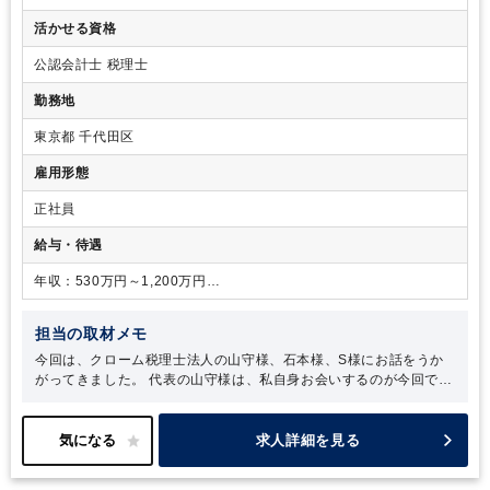
アントを受け持ち、申告業務から日々の税務相談、コンサルティン
会計士の資格取得に挑戦することにしました。そこから1年半ほど
活かせる資格
グ業務までをワンストップで提供しているため、いずれの部におい
の努力の末、短答式試験に合格できたのですが、その年の論文式
ても、申告業務から各種コンサルティング業務に関与いただけま
試験は不合格……。そこで、思い切って背水の陣を敷くことに。
公認会計士 税理士
す。
試験勉強に専念するため損害保険会社を退職し、論文式試験合格
に向けて集中することにしたのです。
勤務地
東京都 千代田区
雇用形態
正社員
給与・待遇
年収：530万円～1,200万円
月給：333,750円～875,675円
担当の取材メモ
今回は、クローム税理士法人の山守様、石本様、S様にお話をうか
がってきました。
代表の山守様は、私自身お会いするのが今回で三
度目になるのですが、第一印象と変わらず、温かくフレンドリーに
接してくださる穏やかなお人柄の方です。山守様は経営の基盤にも
されている「人にされたいことを人にする」という信条を常に大切
求人詳細を見る
にされているのだな、とお会いするたびに身をもって感じます。
今
回の取材では、クローム税理士法人が提供しているサービスは全