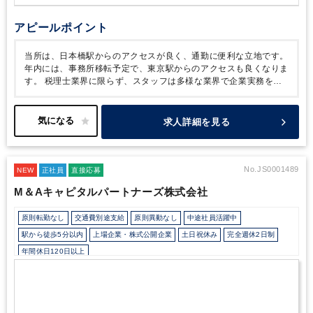
アピールポイント
当所は、日本橋駅からのアクセスが良く、通勤に便利な立地です。
年内には、事務所移転予定で、東京駅からのアクセスも良くなりま
す。
税理士業界に限らず、スタッフは多様な業界で企業実務を経
験しており、単なる税務知識に偏らない幅広い視点を持っていま
す。
柔軟性のあるメンバーが多く、風通しの良い職場環境です。
普段の残業はほとんどなく、確定申告時などの繁忙月に多少の残業
求人詳細を見る
が発生する程度で、ワークライフバランス重視で、働きやすい事務
所です。
未経験者も検討いたします。まずはぜひお気軽にご応募
ご検討ください。
＜仕事と税理士試験を両立してがんばりたい方
へ＞
当所では原則定時退社・試験前後で柔軟に有給休暇の取得が
No.JS0001489
NEW
正社員
直接応募
可能です。
裁量をもってお仕事をおまかせしておりますので、ご
M＆Aキャピタルパートナーズ株式会社
自身の担当業務と勉強のバランスをとれるのも特徴です。
科目合
格を達成しているスタッフや、仕事をしながら科目合格のためコツ
原則転勤なし
交通費別途支給
原則異動なし
中途社員活躍中
コツと勉強をしているスタッフも在籍していますので、
切磋琢磨
しながら、仕事と勉強の両立を図れる環境となっております。
ぜ
駅から徒歩5分以内
上場企業・株式公開企業
土日祝休み
完全週休2日制
ひ前向きにご応募ご検討ください。
年間休日120日以上