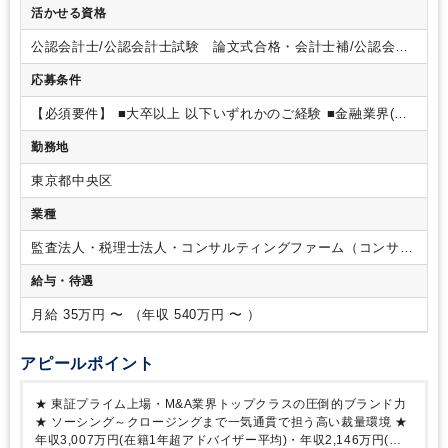
活かせる資格
渡検討企業のソーシングを行っております。
その後、譲受企
業とのマッチング～エグゼキューション～クロージングまで、
公認会計士/公認会計士試験 論文式合格・会計士補/公認会計
M&Aのすべての工程を1人のアドバイザーで対応しています。
士試験 短答式合格/税理士/税理士 シングルマスター/税理
譲渡企業、譲受企業の双方をソーシングいたしますので、ご提
応募条件
士 ダブルマスター/USCPA/USCPA 科目合格/日商簿記 １
案の幅は無限大といっても過言ではありません。成長戦略／事
級/日商簿記 ２級/弁護士 日本/弁護士 海外/司法試験 合
業承継などM&Aで生み出せる価値は、一人ひとりのアドバイザ
【必須要件】
■大卒以上
以下いずれかのご経験
■金融業界(銀
格/MBA/中小企業診断士
ーの裁量に委ねられています。
行・証券・保険等)の営業経験(1年以上)で成績TOP10%程度
■
勤務地
公認会計士／弁護士 資格保有で営業志向のある方
■その他以
下のような業界におけるトップセールス等のご経験
・FA機
東京都中央区
器メーカー
・ハウスメーカー
・大手メーカー
・生命保
険
・損害保険
・総合商社
・専門商社
・医薬品業界
業種
・ディベロッパー
・SaaS営業
・コンサルティング業界
・投資用不動産
監査法人・税理士法人・コンサルティングファーム（コンサル
ティングファーム・シンクタンク）
給与・待遇
月給 35万円 〜 （年収 540万円 〜 ）
アピールポイント
★ 東証プライム上場・M&A業界トップクラスの圧倒的ブランド力
★ ソーシング～クロージングまで一気通貫で担う高い裁量環境
★
年収3,007万円(在籍1年超アドバイザー平均)・年収2,146万円(在