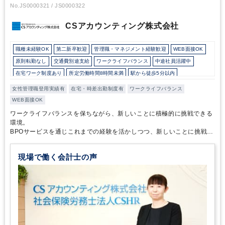
です。関西No.1規模のコンサルティングファームへと成長するに
No.JS0000321 / JS0000322
は、人材の採用と育成が最も大事だと、社長の柴田様もおっしゃっ
ていました。「“会計”の枠を超えてお客様の役に立ちたい」という
CSアカウンティング株式会社
熱い想いをお持ちの方は、ぜひご応募ください。
職種未経験OK
第二新卒歓迎
管理職・マネジメント経験歓迎
WEB面接OK
原則転勤なし
交通費別途支給
ワークライフバランス
中途社員活躍中
在宅ワーク制度あり
所定労働時間8時間未満
駅から徒歩5分以内
土日祝休み
完全週休2日制
総合力（Big４～準大手）
女性管理職登用実績有
在宅・時差出勤制度有
ワークライフバランス
ダブルライセンス(公認会計士＋税理士等）
WEB面接OK
ワークライフバランスを保ちながら、新しいことに積極的に挑戦できる
環境。
BPOサービスを通じこれまでの経験を活かしつつ、新しいことに挑戦し
たいメンバーを歓迎
現場で働く会計士の声