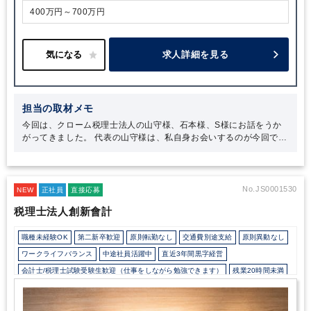
400万円～700万円
求人詳細を見る
担当の取材メモ
今回は、クローム税理士法人の山守様、石本様、S様にお話をうか
がってきました。
代表の山守様は、私自身お会いするのが今回で三
度目になるのですが、第一印象と変わらず、温かくフレンドリーに
接してくださる穏やかなお人柄の方です。山守様は経営の基盤にも
されている「人にされたいことを人にする」という信条を常に大切
にされているのだな、とお会いするたびに身をもって感じます。
今
No.JS0001530
NEW
正社員
直接応募
回の取材では、クローム税理士法人が提供しているサービスは全
税理士法人創新會計
て、「お客様のために」という想いが根底にあることが印象的でし
た。お客様の要望や状況に合わせて真摯に対応しようとすること
で、幅広いサービスの提供や柔軟な対応が可能になっているのだと
職種未経験OK
第二新卒歓迎
原則転勤なし
交通費別途支給
原則異動なし
思います。
また、石本様とS様のお話からは、山守様に対する信頼
ワークライフバランス
中途社員活躍中
直近3年間黒字経営
は厚く、事務所の方針に深く共感し、挑戦する意欲を常に持たれて
会計士/税理士試験受験生歓迎（仕事をしながら勉強できます）
残業20時間未満
いることを感じました。代表とパートナー、スタッフの信頼関係が
構築されていて、お互いに敬意を持ちながら働いているのもクロー
所定労働時間8時間未満
オフィスカジュアルOK
研修・資格取得支援
ム税理士法人の魅力です。自分をスキルアップさせたい方、事務所
退職金制度
土日祝休み
完全週休2日制
年間休日120日以上
地域密着