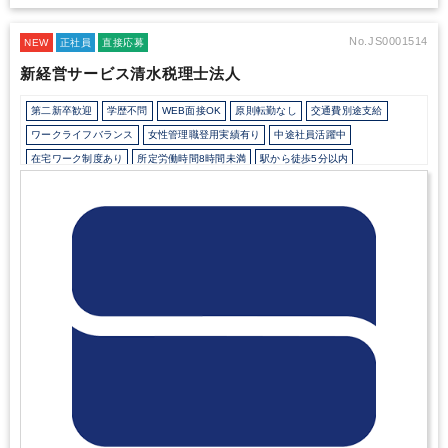
ビッグデータを活用した最先端ICT事業に携われる
No.JS0001514
NEW
正社員
直接応募
新経営サービス清水税理士法人
第二新卒歓迎
学歴不問
WEB面接OK
原則転勤なし
交通費別途支給
ワークライフバランス
女性管理職登用実績有り
中途社員活躍中
在宅ワーク制度あり
所定労働時間8時間未満
駅から徒歩5分以内
研修・資格取得支援
退職金制度
寮・社宅・家賃・住宅補助
土日祝休み
年間休日120日以上
地域密着
顧客開拓にノウハウあり
資産税（相続・事業承継）に強み
医療に強み