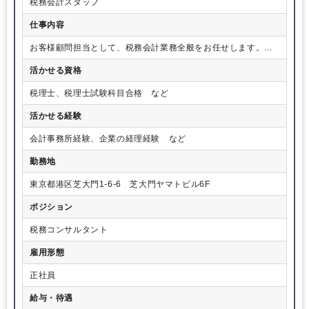
税務会計スタッフ
計監査の実務を学びます。ところが、つくられた財務諸表をチェ
ックするという業務がどうも性に合いません。そこで心機一転、
仕事内容
外資系の事業会社に転職。現場の経理実務やファイナンス、レポ
ーティングなどを一とおり学んだ後、英語を学ぶべくアメリカへ
お客様顧問担当として、税務会計業務全般をお任せします。国
留学。ビジネススクールを経て帰国後、アメリカで見たスターバ
際税務、IPO支援、資金調達、経理アウトソーシング支援などの
ックスをヒントに紅茶の飲食業を立ち上げました。
活かせる資格
幅広い業務まで、希望にもよりますが担当をお願いする場合が
ここで気づいたのは、私はコストを見る経営分析には長けていた
あります。
税理士、税理士試験科目合格 など
のですが、売上のつくり方は不得手だったということ。お店を満
席にできても、回転率が上げられないのです。商才はまったく違
活かせる経験
うセンスだと気づき、1年ほどで早期撤退。そして御縁があって会
計事務所に入所し、会計税務の仕事に取り組むことになりまし
会計事務所経験、企業の経理経験 など
た。そこは小規模ながらも多様な案件を引き受ける事務所でした
ので、税務申告書の作成からIPOのコンサルティング、企業再生の
勤務地
支援にビジネスプランの作成、資金調達と様々な案件を経験させ
てもらえました。
東京都港区芝大門1-6-6 芝大門ヤマトビル6F
ポジション
税務コンサルタント
雇用形態
正社員
給与・待遇