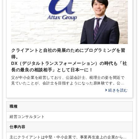
クライアントと自社の発展のためにプログラミングを習
得。
DX（デジタルトランスフォーメーション）の時代も「社
長の最良の相談相手」として日本一に！
父が中小企業を経営しており、公認会計士、税理士の姿を間近で
見ていたことが、会計士を目指すようになった原体験です。公認
会計士試験合格後は、「会計士として中堅・中小企業を支えた
続きを読む
い」「IPO支援を得意とする有限責任監査法人トーマツのトータル
サービス部で働きたい」という念願が叶い配属された後は、監査6
割、IPOを含めたコンサル…
職種
経営コンサルタント
仕事内容
主にクライアントは中堅・中小企業で、事業再生途上の企業から成