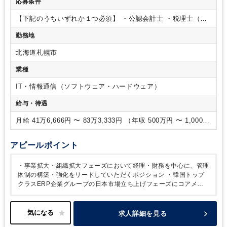
応募条件
は、会計・税務知識を活かし、ソフトウェアの日本向けローカ
ライズ及びプロダクト開発にも携わっていただきます。
【業
【下記のうちいずれか１つ必須】
・公認会計士
・税理士（科
務内容】
・日々の経理オペレーションの運営・管理
・顧問税
目試験合格者を含む）
・日商簿記2級以上所有者
・事業会社に
勤務地
理士とのコミュニケーション
・月次/年次財務諸表作成（貸借
おける経理実務経験5年以上
・税理士事務所勤務経験、経理ア
対照表、損益計算書、キャッシュフロー計算書）
・決算、報
ウトソース会社での勤務経験
・年次決算、税務申告を自主的
北海道札幌市
告書、事業報告書確定申告書作成
・各種税務申告作成
・監査
に推進可能な能力
【尚可条件】
・公認会計士
・税理士（科目
法人の監査及びレビュー対応
・社員経費精算
・資金管理/支払
試験合格者を含む）
・会計監査対応経験者
・韓国語可能者
・
業種
処理
・会計プロダクト開発・企画への協力
【所属部署】
サー
会計システム、ERPシステム等の導入や運用経験
・IT企業で
ビス企画本部 オペレーションユニット
の勤務経験
・プロダクト開発経験
・UIおよびUXに関する知見
IT・情報通信（ソフトウェア・ハードウェア）
・ITパスポート、MS Office、Microsoft Office関連資格
・プ
給与・待遇
ロジェクトマネージャー経験
【歓迎する人物像】
・会計・税
務のスキルの向上に取り組み、専門性を高めたいという意欲の
月給 41万6,666円 〜 83万3,333円 （年収 500万円 〜 1,000万
ある方
・自律的に動いて、周りを巻き込みながら仕事を進め
円）
られる方
・ルーチンワークよりも新たな業務への取り組みが
好きな方
アピールポイント
・事業拡大・組織拡大フェーズにおいて経理・財務を中心に、管理
体制の構築・強化をリードしていただくポジション
・韓国トップ
クラスERP企業グループの日本市場立ち上げフェーズにコアメン
バーとして参画
・公認会計士・税理士・会計事務所経験者の専門
知識を活かせる
・経理・税務だけでなく会計システムの企画や改
善にも携われる
・成長フェーズ×グローバル環境で働ける
・韓国
求人詳細を見る
本社と連携しながらグローバル環境で活躍可能
・AI・クラウド・