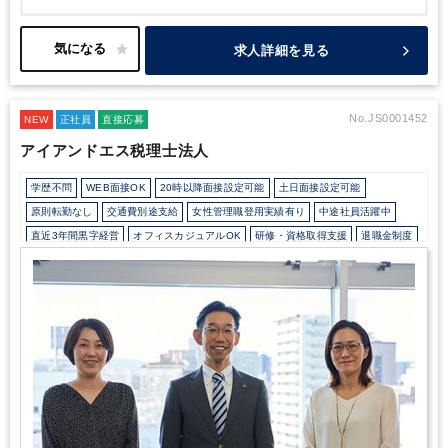
籍1年超アドバイザー中央値)
★ 金融・コンサル・営業トップ層が
集うハイレベルな成長環境
★ 成長戦略・事業承継など社会的意義
の高いM&Aに携われる
求人詳細を見る
No.JS0001452
NEW
正社員
直接応募
アイアンドエス税理士法人
学歴不問
WEB面接OK
20時以降面接設定可能
土日面接設定可能
原則転勤なし
交通費別途支給
女性管理職登用実績有り
中途社員活躍中
直近3年間黒字経営
オフィスカジュアルOK
研修・資格取得支援
退職金制度
完全週休2日制
年間休日120日以上
地域密着
独自サービス
ダブルライセンス(公認会計士＋税理士等）