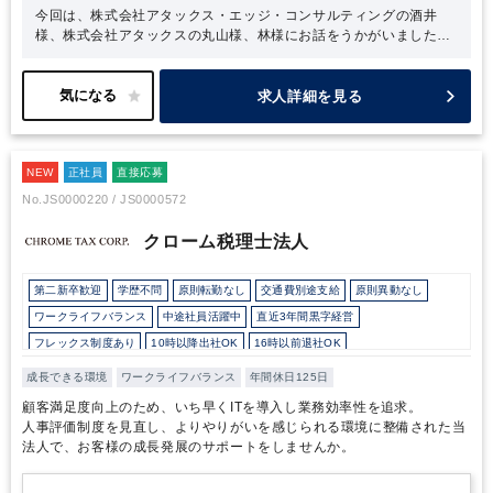
今回は、株式会社アタックス・エッジ・コンサルティングの酒井
様、株式会社アタックスの丸山様、林様にお話をうかがいました。
取材の中で最も印象的だったのは、アタックスの主なクライアント
である「中小・中堅企業の力になりたい、より近い距離で支援をし
たい」という熱い想いです。まさにビジョンである “中堅・中小企
求人詳細を見る
業の『社長の最良の相談相手』として日本一になる”を体現すべく取
り組まれているのだと感じました。また、酒井様のお話の中で、
「会計業界にもいずれIT化の波が来るはずで、先手を打つことは、
NEW
アタックスにとっても、クライアントである中小・中堅企業にとっ
正社員
直接応募
ても、プラスになる」とありました。未だ書面でのやり取りが主流
No.JS0000220 / JS0000572
の中で、IT化やDXを推進していくことは容易ではないことかもしれ
ませんが、「強くて愛される会社」になるべく、アタックスの社員
クローム税理士法人
の方々の挑戦は続くのだろうと感じました。『現状維持は衰退であ
る』丸山様と林様がおっしゃっていた言葉です。現状への問題意識
第二新卒歓迎
学歴不問
原則転勤なし
交通費別途支給
原則異動なし
から課題を見つけ、その解決のために「行動したい」という想いを
お持ちの方には、フィットする環境なのではと感じました。
ワークライフバランス
中途社員活躍中
直近3年間黒字経営
フレックス制度あり
10時以降出社OK
16時以前退社OK
所定労働時間8時間未満
駅から徒歩5分以内
オフィスカジュアルOK
成長できる環境
ワークライフバランス
年間休日125日
少人数の職場（所属部門の人数3人以下）
研修・資格取得支援
土日祝休み
顧客満足度向上のため、いち早くITを導入し業務効率性を追求。
完全週休2日制
年間休日120日以上
英語力を活かす
人事評価制度を見直し、よりやりがいを感じられる環境に整備された当
法人で、お客様の成長発展のサポートをしませんか。
顧客開拓にノウハウあり
外資系に強み
ダブルライセンス(公認会計士＋税理士等）