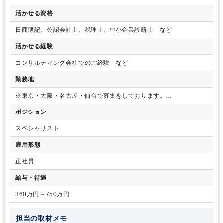
長企業まで幅広く、業界も様々です。
活かせる資格
日商簿記、公認会計士、税理士、中小企業診断士 など
活かせる経験
コンサルティング会社でのご経験 など
勤務地
※東京・大阪・名古屋・仙台で募集をしております。
求人にお問い合わせしていただいた後、採用担当者より連絡いたし
ポジション
ますのでその際に希望勤務地をお伝えください。
スペシャリスト
雇用形態
正社員
給与・待遇
360万円～750万円
担当の取材メモ