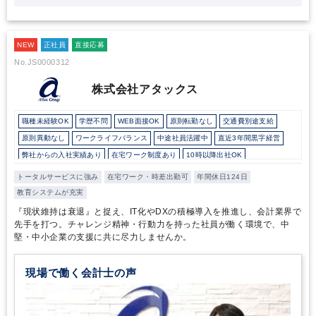
た。
鈴木様の「6年在籍しているが、まだまだ学べることはたくさ
んある」というお言葉が印象的でした。鈴木様は税務について一か
ら学び、新規案件や社内プロジェクトへ果敢に挑戦する姿勢がしっ
かりと評価され、税務未経験で入社して5年で部長の役職に就きま
NEW
正社員
直接応募
した。CSアカウンティングはこのような能動的な姿勢をしっかりと
No.JS0000312
評価し、還元することを大切にしています。様々な面で成果を大切
にしているからこそ、メンバーのワークライフバランスや短期間の
株式会社アタックス
キャリアアップが実現可能なのです。
またCSアカウンティングは
会計・人事のサービスをワンストップで提供していることから、多
くの税理士・公認会計士・社会労務士が在籍するプロフェッショナ
職種未経験OK
学歴不問
WEB面接OK
原則転勤なし
交通費別途支給
ル集団です。分からないことが生じても、他の専門家にすぐ聞くこ
原則異動なし
ワークライフバランス
中途社員活躍中
直近3年間黒字経営
とができる環境が、個々人の成長やクライアントの様々な悩みや課
弊社からの入社実績あり
在宅ワーク制度あり
10時以降出社OK
題の早期解決に繋がっていると感じました。
経験者の方はもちろん
ですが、公認会計士の方をはじめ、税務・経理業務以外からのキャ
所定労働時間8時間未満
駅から徒歩5分以内
オフィスカジュアルOK
トータルサービスに強み
在宅ワーク・時差出勤可
年間休日124日
リアアップ、キャリアチェンジを希望する方、「BPOで社会を支え
研修・資格取得支援
持株会・ストックオプションあり
退職金制度
教育システムが充実
る。」ために貪欲に誠実に取り組める方には大変お薦めの求人で
土日祝休み
完全週休2日制
年間休日120日以上
総合力（Big４～準大手）
す。
『現状維持は衰退』と捉え、IT化やDXの積極導入を推進し、会計業界で
先手を打つ。チャレンジ精神・行動力を持った社員が働く環境で、中
堅・中小企業の支援に共に尽力しませんか。
現場で働く会計士の声