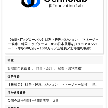
【会計×IT×グローバル】財務・経理ポジション マネージャ
ー候補 韓国トップクラスERPの日本展開を担うコアメンバ
ー！（年収500万円～1000万円／正社員／北海道札幌市）
職種
管理部門責任者 、 財務・会計 、 経理（決算業務）
仕事内容
【役職名】
財務・経理ポジション マネージャー候補
【担っ
ていただく役割】
・事業拡大・組織拡大フェーズにおいて経
活かせる資格
理・財務を中心に、管理体制の構築・強化をリードしていくポ
ジションです。
・日々の財務・経理業務に加え、監査法人対
公認会計士/税理士/日商簿記 ２級
応を主導していただきます。
・同部門では会計システムプロ
ダクトの開発、企画を行っております。今回のポジションで