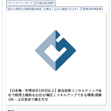
制度があります。
ワークライフバランス
中途社員活躍中
会計士/税理士試験受験生歓迎（仕事をしながら勉強できます）
残業20時間未満
所定労働時間8時間未満
駅から徒歩5分以内
オフィスカジュアルOK
少人数の職場（所属部門の人数3人以下）
完全週休2日制
資産税（相続・事業承継）に強み
独自サービス
ダブルライセンス(公認会計士＋税理士等）
【日本橋・年間休日120日以上】総合財産コンサルティング会
社で税理士補助をお任せ/幅広くスキルアップできる環境/残業
10h・土日祝休で働き方◎