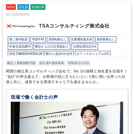
て、「お客様のために」という想いが根底にあることが印象的でし
NEW
た。お客様の要望や状況に合わせて真摯に対応しようとすること
正社員
直接応募
で、幅広いサービスの提供や柔軟な対応が可能になっているのだと
No.JS0000393
思います。
また、石本様とS様のお話からは、山守様に対する信頼
は厚く、事務所の方針に深く共感し、挑戦する意欲を常に持たれて
TSAコンサルティング株式会社
いることを感じました。代表とパートナー、スタッフの信頼関係が
構築されていて、お互いに敬意を持ちながら働いているのもクロー
第二新卒歓迎
学歴不問
原則転勤なし
交通費別途支給
原則異動なし
ム税理士法人の魅力です。自分をスキルアップさせたい方、事務所
のメンバーと共に「お客様のために」何ができるかを追求したい方
中途社員活躍中
弊社からの入社実績あり
10時以降出社OK
にとっては、長く就業できる税理士法人だと思います。
所定労働時間8時間未満
駅から徒歩5分以内
オフィスカジュアルOK
土日祝休み
年間休日120日以上
幅広く業務経験可能
全社員中途採用者
年間休日120日
関西の独立系コンサルティング会社で、No.1の規模と知名度を目指す！
“会計”の枠を超えて、お客様の役に立ちたいという熱い想いを持った社
員と共に、成長できる環境でキャリアを築きませんか。
現場で働く会計士の声