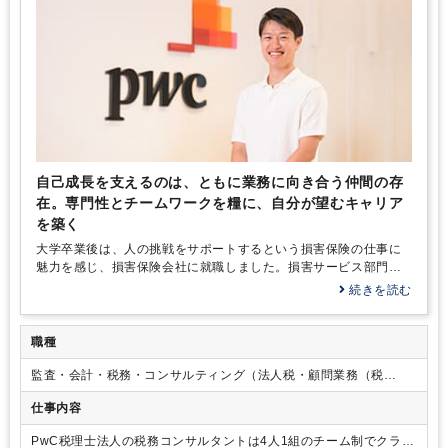
自己成長を支えるのは、ともに業務に向き合う仲間の存
在。専門性とチームワークを糧に、自分が望むキャリア
を築く
大学卒業後は、人の挑戦をサポートするという損害保険の仕事に
魅力を感じ、損害保険会社に就職しました。損害サービス部門
で、保険金の支払いと自動車保険の示談交渉に携わり、やりがい
続きを読む
を感じて働いていました。しかし、人生100年時代といわれるな
か、「この会社で自分はどんなキャリアを目指すのか？」「自分
が本当にやりたい仕事が他にあるのではないか？」――そんな疑
職種
問が芽生え始めたのです。会社での仕事、待遇自体には満足して
監査・会計・税務・コンサルティング（法人税・顧問業務（税
いたので、すぐに転身を考えたわけではありません。ただ、将来
務）、国際税務（税務）M&A・企業再生）
に向けて新しいスキルを身に付けたいと考えて、簿記の勉強をス
仕事内容
タートしました。
そんな思いで簿記の勉強に向き合うなかで、ビジネスにおける会
PwC税理士法人の税務コンサルタントは4人1組のチーム制でクライ
計や財務に関するスキルの重要性を感じ、どうせやるならと公認