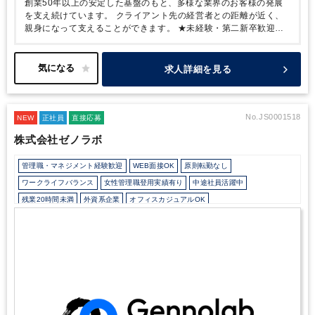
創業50年以上の安定した基盤のもと、多様な業界のお客様の発展
社員の声
入社して最初の半年間は、先輩に同行するOJT期間
を支え続けています。
クライアント先の経営者との距離が近く、
をしっかりと設けています。
社内は気軽に相談ができて笑顔
親身になって支えることができます。
★未経験・第二新卒歓迎！
の多い職場なので、わからないことがあっても安心してチャレ
先輩社員のサポートのもと、税務・会計の基礎から着実に学べる環
ンジできます。
✨ 応募歓迎メッセージ ✨
税理士を目指しなが
境
★チーム制（3～4名）を採用しており、相談しやすく質問もし
ら実務経験を積みたい方はもちろん、「いずれは経営に踏み込
やすいフォロー体制
★TKC・マネーフォワードなど複数の会計ソ
求人詳細を見る
んだサービスを提供したい」という前向きな意欲を持つ方を私
フトを使用し、幅広い実務経験を積める
★税理士試験休暇や資格
たちは大歓迎いたします！
取得支援制度を整備。働きながら資格取得を目指せる
あなたの挑戦をお待ちしていま
★年間休日
123日・通常期は残業ほぼなし。メリハリをつけて長く働ける環境
す。
No.JS0001518
NEW
正社員
直接応募
株式会社ゼノラボ
管理職・マネジメント経験歓迎
WEB面接OK
原則転勤なし
ワークライフバランス
女性管理職登用実績有り
中途社員活躍中
残業20時間未満
外資系企業
オフィスカジュアルOK
カジュアル（デニム）OK
外国人がいるグローバルなオフィス
少人数の職場（所属部門の人数3人以下）
土日祝休み
完全週休2日制
年間休日120日以上
独自サービス
ITに強み