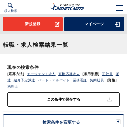
求人検索
新規登録
マイページ
転職・求人検索結果一覧
現在の検索条件
[応募方法]
エージェント求人
直接応募求人
[雇用形態]
正社員
派
遣
紹介予定派遣
パート・アルバイト
業務委託
契約社員
[資格]
税理士
検索条件を変更する