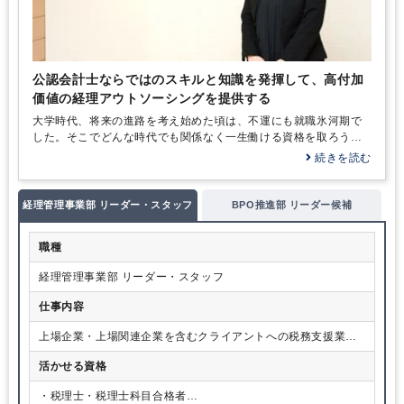
公認会計士ならではのスキルと知識を発揮して、高付加
価値の経理アウトソーシングを提供する
大学時代、将来の進路を考え始めた頃は、不運にも就職氷河期で
した。そこでどんな時代でも関係なく一生働ける資格を取ろうと
考え、税理士と公認会計士の資格に着目したのです。大学のキャ
続きを読む
ンパスがあった仙台市には当時会計士受験専門の予備校がなかっ
たのですが、どうせやるなら難しいほうに挑戦すべきだと…
経理管理事業部 リーダー・スタッフ
BPO推進部 リーダー候補
職種
経理管理事業部 リーダー・スタッフ
仕事内容
上場企業・上場関連企業を含むクライアントへの税務支援業務
や会計士業務を中心とした経理アウトソーシング業務
活かせる資格
・税理士・税理士科目合格者